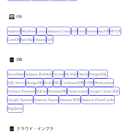
OS
Android
Windows
Linux
Amazon Linux
iOS
Unix
Solaris
macOS
HP-UX
CentOS
Red Hat
Ubuntu
AIX
DB
Snowflake
Amazon Redshift
Access
MySQL
Oracle
PostgreSQL
SQL Server
MongoDB
Redis
DB2
CockroachDB
TiDB
Memcached
Firebase Firestore
SQLite
DynamoDB
Elasticsearch
Google Cloud SQL
Google Spanner
Amazon Aurora
Amazon RDS
Amazon ElastiCache
BigQuery
クラウド・インフラ