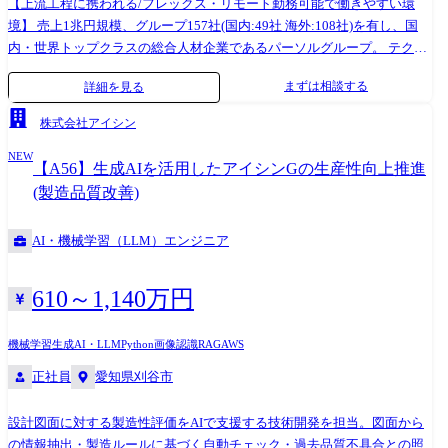
【上流工程に携われる/フレックス・リモート勤務可能で働きやすい環
境】 売上1兆円規模、グループ157社(国内:49社 海外:108社)を有し、国
内・世界トップクラスの総合人材企業であるパーソルグループ。 テクノ
ロジーの力でグループビジョン「はたらいて、笑おう。」を実現するこ
まずは相談する
詳細を見る
とをミッションに、サービスの進化や、グループの生産性・競争力の向
上、社員の働く環境の良化などをITの側面から推進しています。 7万人
株式会社アイシン
のグループ企業に対し、ホールディングスのエンジニアとして、AIとい
NEW
う手段に拘りながら、各事業、サービスの新しい「はたらく」を作って
【A56】生成AIを活用したアイシンGの生産性向上推進
いきます。 ●業務詳細 AI R&Dとして、エンジニアリングプロセスを継続
(製造品質改善)
的に進化させる取り組みを推進していただきます。 具体テーマは入社後
にチームと合意のうえ柔軟に設定しますが、以下のような内容を想定し
AI・機械学習（LLM）エンジニア
ています。 【主な業務内容】 ・問題発見と評価設計:開発フローの摩擦
を定量化し、仮説と指標を定義 ・迅速な実験とプロトタイピング:短サイ
クルでPoCを主導し、効果を検証 ・実運用への橋渡し:LLMOps/MLOps、
610～1,140万円
セキュリティ・ガバナンスを含めた運用設計 ・ナレッジの標準化:ベスト
プラクティス、サンプル実装を整備し社内展開 ●想定PJT R&Dは部内エ
機械学習
生成AI・LLM
Python
画像認識
RAG
AWS
ンジニアをターゲットまたはプロダクトへ組み込める可能性がある技術
正社員
愛知県刈谷市
をテーマとして、技術検証と結果フィードバックのサイクルを回してい
ただくことを予定しております。 ●配属組織 ・グループAI本部 エンジニ
アリング部 AI-Native Engineering室 部長以下23名(MGR2名、グループ個
設計図面に対する製造性評価をAIで支援する技術開発を担当。図面から
社向けプロダクト開発チーム、グループ横断プロダクト開発チーム、AI
の情報抽出・製造ルールに基づく自動チェック・過去品質不具合との照