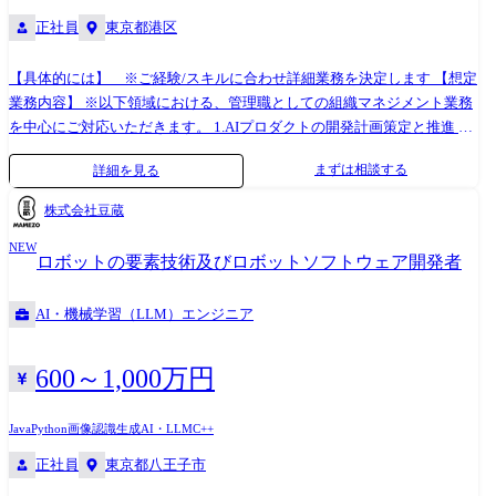
正社員
東京都港区
【具体的には】 ※ご経験/スキルに合わせ詳細業務を決定します 【想定
業務内容】 ※以下領域における、管理職としての組織マネジメント業務
を中心にご対応いただきます。 1.AIプロダクトの開発計画策定と推進 ・
サービス企画に基づき、開発スケジュール、リソース計画、マイルスト
まずは相談する
詳細を見る
ーンを策定 ・AI特有の「学習データ調達→学習→評価→実装」のサイク
ルを、サービス開発のタイムラインに統合・管理 ・AIサービス企画開発
株式会社豆蔵
の推進管理 2.開発ディレクションと品質管理 ・AIエンジニア、ソフトウ
NEW
ェア開発者、検証チーム等へのタスク割り当てと進捗管理 ・「AIの精度
ロボットの要素技術及びロボットソフトウェア開発者
指標(KPI)」と「サービスとしての品質要件」の整合性をとり、リリース
判定基準を管理 3.部門間・パートナー企業との調整 ・車両開発部門や関
AI・機械学習（LLM）エンジニア
連ITシステム開発部門とのインターフェース(API仕様等)の調整 ・ビジネ
スオーナー部門と調整しながら、ビジネス要求をベースにシステム企
画・設計を推進 ・ベンダーやクラウド事業者等の協力会社様との実務レ
600～1,000万円
ベルでの交渉・進捗同期 ※専門性や適性、会社ニーズなどを踏まえ、会
社が定める業務への配置転換を命じる場合があります 【開発ツール】 ●
Java
Python
画像認識
生成AI・LLM
C++
プロジェクト管理: Azure Boards、Teams、MS Loop等 ●開発言語:
正社員
東京都八王子市
Python、Java、TypeScript、HTML、CSS、Kotlin等 ●データベー
ス:MySQL、Oracle等 ●使用ツール:ChatGPT、Gemini、BigQuery、