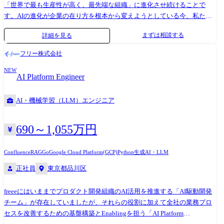
「世界で最も生産性が高く、最先端な組織」に進化させ続けることで
す。AIの進化が企業の在り方を根本から変えようとしている今、私たち
はその変化を自ら作り出す側として社会をリードします。AIを単なる
まずは相談する
詳細を見る
「ツール」ではなく、経営と業務の「核」に据える。2,000人以上の規模
の組織がAIによって爆速化する、その基盤をゼロから構想し、実装す
フリー株式会社
る。そんな、歴史の転換点を自らの手で創り出す挑戦をしませんか? ●現
NEW
状の課題/今後取り組みたいこと ・freeeでは、全社員が「マジ価値(本質
AI Platform Engineer
的価値)」を届け切ることに集中できるよう、理想の業務環境を追求して
います。 ・現在、私たちが目指しているのは、「AIネイティブな業務環
AI・機械学習（LLM）エンジニア
境」の実現と継続的な進化です。 -全社横断的なRAG(検索拡張生成)の構
築 -自律的に業務を遂行するAIエージェントプラットフォームの導入 -AI
の精度を最大化するためのデータパイプラインとルールの再整備 ・今期
690～1,055万円
よりAI開発体制を大幅に強化し、freeeの経営そのものにAIを組み込んで
いくフェーズに突入します。 ・この壮大なビジョンを共に描き、技術で
Confluence
RAG
Go
Google Cloud Platform(GCP)
Python
生成AI・LLM
牽引してくれるリーダー・マネージャー候補を求めています。 ●業務内
正社員
東京都品川区
容詳細 ・単なる開発にとどまらず、技術選定から組織への実装まで、広
範なプロデュース・価値創出をお任せします。 ・AIネイティブな業務体
freeeにはいままでプロダクト開発組織のAI活用を推進する「AI駆動開発
験の設計: n8nなどを活用し、従業員のワークフローをAI前提で再定義
チーム」が存在していましたが、それらの役割に加えて全社の業務プロ
し、実装する ・技術選定とアーキテクチャ設計: LLM等の最新ソリュー
セスを改善するための基盤構築とEnablingを担う「AI Platform
ションの選定、社内導入 ・データ基盤の高度化: RAGの構築、セマンテ