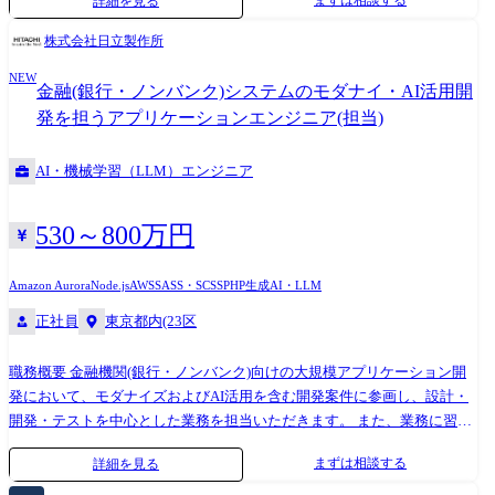
まずは相談する
詳細を見る
一貫して担当いただきます。 次世代の社内業務基盤を実装・構築し、各
善 ●Webアプリケーションの設計・開発 └Go / React / Next.js / TypeScript
用状況や定性・定量データに基づく優先順位の判断 PdM・デザイナー・
事業部門の業務改革を技術面から支えるポジションです。 職務詳細 ・各
を用いた機能開発 └フロントエンド・バックエンドを横断したプロダク
ビジネスメンバーと連携した開発計画の策定 技術的な知見を踏まえたプ
株式会社日立製作所
種AI Agent開発環境・ツール(Vertex AI Agent Engine、Dify、Copilot
ト開発 └API設計、データモデリング、アーキテクチャ設計 └セキュリテ
ロダクト戦略・ロードマップへの提案 ●プロダクトの成長を支える技術
NEW
Studio等)の技術検証・評価 ・クラウド基盤(Azure、GCP等)上でのAI
ィ、パフォーマンス、可用性を考慮した設計・実装 ●少数精鋭チームで
基盤の構築 プロダクトの成長を見据えたアーキテクチャ設計 可用性・拡
金融(銀行・ノンバンク)システムのモダナイ・AI活用開
Agent実行環境・連携基盤の設計・構築 ・既存システム(ERP等)のデータ
のプロダクト開発推進 └PdM・デザイナー・エンジニアが一体となった
張性・セキュリティ・パフォーマンスの改善 コードレビュー、テスト設
発を担うアプリケーションエンジニア(担当)
をAIで活用するためのデータ連携およびデータ整備の設計・実装(構造
仮説検証 └顧客フィードバックをもとにした継続的な改善 └開発プロセ
計、自動化による開発品質の向上 AIコーディングツールを活用した開発
化、セマンティックレイヤー定義、データディレクトリ整備等) ・AI
スの改善、AI活用による開発生産性の向上 └プロダクトの成長に応じた
プロセスの改善 複数のAIプロダクトで再利用できる知見・技術基盤の整
AI・機械学習（LLM）エンジニア
Agentプール/カタログ機能の設計・構築 ・AIガバナンス(ガイドライン・
技術的な意思決定・設計方針の策定 ●技術品質・プロダクト品質の向上
備 ※参画するプロダクトや具体的な業務範囲は、ご経験・志向、選考時
ガードレール)の技術的な調査・検証 携わる事業・ビジネス・サービス・
└コードレビュー、テスト設計、品質改善 └技術負債の解消、開発基盤の
点の事業状況を踏まえて決定します。 ●開発環境 サーバーサイド:Go フ
製品など (CI)セクター(ビル、家電、水・環境など)全体が利用する、AIエ
整備 └将来的なスケールを見据えたアーキテクチャ改善 開発環境 サーバ
ロントエンド:React / Next.js / TypeScript インフラ:AWS / Terraform /
530～800万円
ージェントを活用した次世代の社内基幹系・業務基盤(Agentic Enterprise
ーサイド Go フロントエンド React / Next.js / TypeScript インフラ AWS /
Fargate / ECR データベース:Aurora PostgreSQL テストツール:Datadog
基盤)の構築に携わります。 配属組織名 コネクティブインダストリーズ
Terraform / Fargate / ECR DB Aurora PostgreSQL テストツール Datadog
Synthetics / Playwright コミュニケーション・設計・開発支援:Slack Gather
Amazon Aurora
Node.js
AWS
SASS・SCSS
PHP
生成AI・LLM
セクター Enterprise Architecture Office 第一部 配属組織について(概要・
Synthetics / Playwright 利用ツール・サービス Slack / Gather / Figma / Findy
Figma Findy Team+ Notion Miro diagrams.net Cursor Claude Code Gemini ※
正社員
東京都内(23区
ミッション) コネクティブインダストリーズセクター(以下(CI)セクター)
team+ / Notion/ Miro / diaglams.net / Cursor ●業務内容の変更範囲 会社の定
参画プロダクトによって、一部の技術構成が異なる場合があります。 ●
全体のAI変革を牽引する「『One CI』を体現する 『One Team』の中核と
める業務
業務内容の変更範囲 会社の定める業務
なる組織」として新たに発足した、(CI)セクター直轄の新組織です。 本
職務概要 金融機関(銀行・ノンバンク)向けの大規模アプリケーション開
組織のミッションは、(CI)セクター全体最適の「Agentic AI Enterprise
発において、モダナイズおよびAI活用を含む開発案件に参画し、設計・
Architecture(AEA)」を策定し、AI Agentの現場実装を根底から支える強固
開発・テストを中心とした業務を担当いただきます。 また、業務に習熟
な「Agentic Enterprise基盤」を提供し、各事業体のAI活用を技術面から
した後は、サブリーダとしてチーム運営や開発推進にも関与いただきま
まずは相談する
詳細を見る
直接支えるエコシステムの中核を担います。 全体像を示す「道標」、共
す。 職務詳細 ・金融機関向けアプリケーション開発における設計・開
通基盤を築く「礎」、現場と共に進む「伴走者」として、(CI)セクター全
発・テストの実施 ・モダナイズ案件(クラウド移行、アーキテクチャ刷新