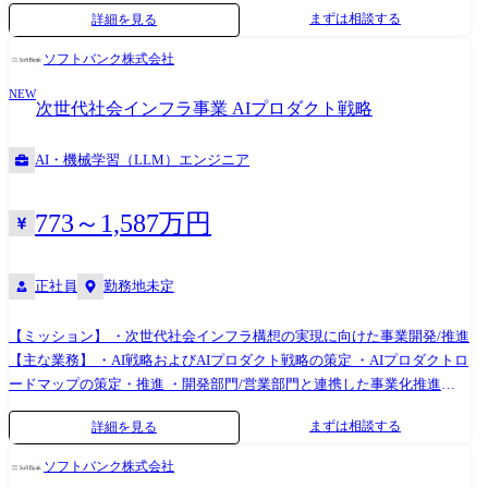
Engineering」チームを新設しました。 本ポジションは、単なる社内ツー
ィックレイヤーの設計、データパイプラインの整備 ・LLM Opsの確立:
まずは相談する
詳細を見る
ル導入に留まりません。社内に散在する膨大なデータ（BigQuery、
継続的に精度を向上させ、安全に運用するための仕組みづくり ・(マネー
Slack、Confluence、Google Drive等）をAIが理解可能な「コンテキス
ジャー候補として) AI戦略の策定、チームビルディング、プロジェクトマ
ソフトバンク株式会社
ト」として整備し、全社員が安全かつ自律的にAI Agentやワークフロー
ネジメント 業務内容の変更範囲:会社の事業状況やご本人の適性に応じて
NEW
を構築できる「AIプラットフォーム」のエンジニアリングを担当しま
担当する業務内容が変更となる場合があります
次世代社会インフラ事業 AIプロダクト戦略
す。 また、基盤構築だけでなく、導入支援も行います。業務プロセスの
可視化・ドメイン知識の言語化から現場向けハンズオン・ショーケース
AI・機械学習（LLM）エンジニア
を通じた成功事例の横展開まで、グローバル最先端の技術情報を収集・
検証しながら、freeeの生産性と創造性を非連続的に向上させる中心メン
バーを募集します。 ●現状の課題/今後取り組みたいこと freeeでは現在、
773～1,587万円
Gemini や NotebookLM、自社のLLM基盤、各種コーディングエージェン
トなどを日々の業務に標準的に取り入れています。さらに「全社AI特
正社員
勤務地未定
区」として、希望者が最新AIツールを業務で試せる環境を提供してお
り、ChatGPT や Comet、n8n 等の活用が進んでいます。しかし、以下の
課題によりAI活用の「天井」が存在します 1.コンテキストの分断 : 社内
【ミッション】 ・次世代社会インフラ構想の実現に向けた事業開発/推進
データ（議事録、ドキュメント、顧客データ）が各SaaSに分散し、AIに
【主な業務】 ・AI戦略およびAIプロダクト戦略の策定 ・AIプロダクトロ
十分なコンテキストを提供できていません。現場のドメイン知識や業務
ードマップの策定・推進 ・開発部門/営業部門と連携した事業化推進
プロセスが暗黙知のまま残り、AI Agentやワークフローに組み込める構
【具体的な業務】以下の業務を主導する立場で担当いただきます。 ・次
まずは相談する
詳細を見る
造化された形で言語化できていない領域が多く存在します。 2.AIツール
世代社会インフラに関するAI戦略・AIプロダクト戦略の策定 ・AIサービ
活用の障壁：エンジニア以外のメンバーが業務自動化やAIエージェント
ス/AIプロダクトの企画およびロードマップ策定 ・開発部門との要件整
ソフトバンク株式会社
構築を試みても、API連携や認証、データ接続のハードルが高く、AIの能
理、優先順位付け ・営業部門との販売戦略・GTM設計 ・社内外ステー