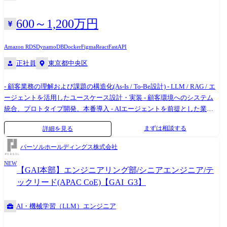
そのものを革新していくことで、新たな業務スタイルやビジネスモデル
体的な役割 ・ClaudeやCodexなどの生成AIツール、生成AI活用開発フレ
の確立を目指しています。
ームワーク(FW)を活用ノウハウの習得 ・実際のSI/開発現場への生産性向
600～1,200万円
上支援や技術課題解決 参考:関連する取り組み ●生成AIを活用し、システ
ム開発のトランスフォーメーションを加速
Amazon RDS
DynamoDB
Docker
Figma
React
FastAPI
https://www.hitachi.co.jp/New/cnews/month/2024/05/0521.html ●静岡銀
正社員
東京都中央区
行・静銀ITソリューション・日立による、オープン勘定系システム開発
への生成AI適用の技術検証を開始
- 顧客業務の理解および課題の構造化(As-Is / To-Be設計) - LLM / RAG / エ
https://www.hitachi.co.jp/New/cnews/month/2024/10/1015.html 配属組織名
ージェントを活用したユースケース設計・実装 - 顧客環境へのシステム
デジタルサービスビジネスユニット(金融システム) 金融BU戦略本部 金融
統合、プロトタイプ開発、本番導入 - AIエージェントを前提とした業務
AX推進センタ 配属組織について(概要・ミッション) 金融AX推進センタ
プロセスの改善 - AIガバナンスや品質担保の仕組みの設計・実装 - 統計的
は、日立製作所 金融BU戦略本部に属し、金融機関のお客さま向けに事業
まずは相談する
詳細を見る
手法や機械学習・生成AIを用いたアルゴリズムの構築 プロジェクト例 AI
企画を進めるチームです。お客さまのニーズや市場動向をふまえ、テク
ネイティブ新規事業の立ち上げ 大手人材系企業様と共同で、AIエージェ
ノロジーを活用した戦略的な企画・提案を推進しています。 特に、生成
パーソルホールディングス株式会社
ントを活用した新規事業開発を実施。 キャリアアドバイザーの面談やマ
AIを社外のお客さま向けだけでなく日立社内の業務にも活用し、業務効
NEW
ッチングといった労働集約的な業務をAIエージェントが代替すること
率化を実現する第一人者をめざしています。AI時代において、システム
【GAI本部】エンジニアリング部/シニアエンジニア/テ
で、求職者体験や労働生産性の向上を目指したプロジェクト。 中期経営
開発やSI(システムインテグレーション)にAI技術を活用し、開発のあり方
ックリード(APAC CoE)【GAI_G3】
計画の注力テーマのひとつとして、次世代の事業モデルの構築を行って
そのものを革新していくことで、新たな業務スタイルやビジネスモデル
いる。 店舗運営バックオフィスAI化 大手小売企業様において、国内外約
の確立を目指しています。
AI・機械学習（LLM）エンジニア
1,500店舗の店舗スタッフが担うバックオフィス業務(在庫調整・売上レ
ポート・配送管理・配分業務など)をAIエージェントで代替するシステム