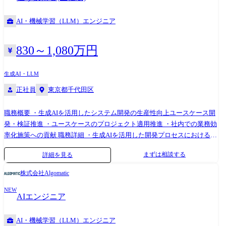
例 ・ IoT デジタルプラットフォーム開発 ・ フィジカル AI の PoC ・ AI
https://www.hitachi.co.jp/New/cnews/month/2024/05/0521.html ●静岡銀
駆動開発の伴走支援 組織構成 5名(室長、マネージャー、メンバー) 既存
行・静銀ITソリューション・日立による、オープン勘定系システム開発
AI・機械学習（LLM）エンジニア
メンバーも、フィジカル AI や AI 駆動開発について、試行錯誤しながら
への生成AI適用の技術検証を開始
学んでいる最中です。 アプリケーション開発を通じて実践的にスキルを
https://www.hitachi.co.jp/New/cnews/month/2024/10/1016.html 職務概要 ・
磨きながら、 AI、クラウド、データ、プラットフォームを横断できるフ
生成AIを活用したシステム開発における専門的な問題解決の推進 ・適用
830～1,080万円
ルスタックエンジニアを目指し、共に新しい事業を創り上げていきまし
ノウハウの体系化、社内展開 ・AI駆動開発における中長期戦略の企画、
ょう。 ●従事すべき業務の変更の範囲 その他会社が指定した業務 ※会社
推進 職務詳細 ・生成AIを活用したシステム開発の生産性向上ユースケー
生成AI・LLM
が指定した業務には顧客事業所内での業務を含む
ス開発や実際の適用プロジェクトにおいて、本人による問題解決及び他
正社員
東京都千代田区
部門のエキスパートと連携した問題解決に従事 ・アプリ開発分野、シス
テム基盤分野、マネジメント分野などの多岐にわたる適用ノウハウを体
系的に管理し、社内適用拡大施策を検討する ・組織内外のステークホル
職務概要 ・生成AIを活用したシステム開発の生産性向上ユースケース開
ダーと連携し、AI駆動開発を通じた新たなビジネスモデルの検討やシス
発・検証推進 ・ユースケースのプロジェクト適用推進 ・社内での業務効
テム開発プロセスの高度化に資する技術開発の企画、推進 配属組織名 デ
率化施策への貢献 職務詳細 ・生成AIを活用した開発プロセスにおける課
ジタルサービスビジネスユニット(金融システム) 金融BU戦略本部 金融
題を特定し、新たな解決手法を提案、検証を推進する ・実際のプロジェ
まずは相談する
詳細を見る
AX推進センタ 配属組織について(概要・ミッション) 金融AX推進センタ
クトにおいて、プロジェクト担当者に対してAI技術の適用における技術
は、日立製作所 金融BU戦略本部に属し、金融機関のお客さま向けに事業
的アドバイスや問題解決などの伴走支援を実施 ・自部門の業務において
株式会社Algomatic
企画を進めるチームです。お客さまのニーズや市場動向をふまえ、テク
業務効率化施策を検討し、カスタマーゼロとして検証、社内展開を推進
ノロジーを活用した戦略的な企画・提案を推進しています。 特に、生成
NEW
業務概要 金融機関向けシステム開発の生産性向上に向けて、生成AIの適
AIエンジニア
AIを社外のお客さま向けだけでなく日立社内の業務にも活用し、業務効
用推進とユースケース開発をメインに担っていただきます。システム開
率化を実現する第一人者をめざしています。AI時代において、システム
発の知見とデータサイエンティストのスキルを活かし、生成AIの適用方
AI・機械学習（LLM）エンジニア
開発やSI(システムインテグレーション)にAI技術を活用し、開発のあり方
式を確立して金融システムの品質・生産性向上に貢献いただきます。 具