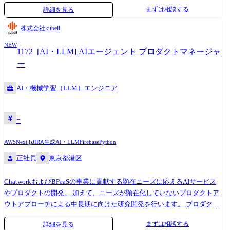
ト文章自動生成ツールの開発 ●ChatGPTやClaudeなどLLMを活用したチ
職種)
まずは相談する
詳細を見る
ャットポットや情報要約システムの構築 ●Rust/Java/Go/C#などを用いた
AI自動テストアプリケーション開発 ●動画配信におけるAIサービス開発
株式会社kubell
など ※状況によっては、これまでの経験を活かせる開発プロジェクトか
NEW
ら参加していただく場合もございます。 ※リモートワーク可能なプロジ
1172_[AI・LLM] AIエージェント プロダクトマネージャ
ェクトが多く、最先端の技術に触れることができます。 ※ご経験・スキ
ー
ル・希望に応じて最適な案件をご紹介します。 ※ご経験に応じて段階的
に上流工程へとステップアップしていただけます。 ※ご経験やスキル・
AI・機械学習（LLM）エンジニア
プロジェクトの状況によっては一例以外のプロジェクトをご案内させて
いただく可能性がございます。 ●職務内容の変更の範囲 (雇入れ直後)情
報処理・通信技術に関わる業務 (変更の範囲)会社の定める業務
-
AWS
Next.js
JIRA
生成AI・LLM
Firebase
Python
正社員
東京都港区
ChatworkおよびBPaaSの事業に貢献する顕在ニーズに応えるAIサービス
やプロダクトの開発。 加えて、ニーズが顕在化していないプロダクトア
ウトアプローチによる中長期に向けた研究開発を行います。 プロダクト
マネージャーは、要件定義からリリースまでのマネジメント・推進を担
まずは相談する
詳細を見る
って頂きます。 ● AI基盤開発の推進 ● AIエージェントや機械学習等の仕