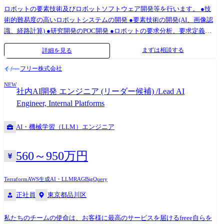
ロボットの要素技術及びロボットソフトウェア開発等を行います。 ●技
TensorFlow、PyTorch、Tableau等 ●開発環境: Azure、GCP、AWS、
術的難易度の高いロボットシステムの開発 ●要素技術の開発(AI、画像認
Android Studio等
識、経路計算) ●研究開発のPOC開発 ●ロボットの要求分析、要求定義、
アーキテクチャ設計
まずは相談する
詳細を見る
フリー株式会社
NEW
社内AI開発 エンジニア (リーダー候補) /Lead AI
Engineer, Internal Platforms
AI・機械学習（LLM）エンジニア
560～950万円
Terraform
AWS
生成AI・LLM
RAG
BigQuery
正社員
東京都品川区
私たちのチームの使命は、お客様に最高のサービスを届けるfreee自らを