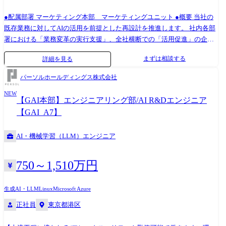
●配属部署 マーケティング本部 マーケティングユニット ●概要 当社の
既存業務に対してAIの活用を前提とした再設計を推進します。 社内各部
署における「業務変革の実行支援」、全社横断での「活用促進」の企
画、推進、「AI開発」に従事いただきます。 ●業務変革の実行支援 ・各
まずは相談する
詳細を見る
部署のビジネス要望、課題をヒアリングし、業務変革テーマ検討・選定
・業務変革テーマ別の立ち上げからリリースまでのプロジェクト計画策
パーソルホールディングス株式会社
定 ・担当部署と連携しての進捗・課題等のプロジェクト管理、要件交渉
NEW
・業務変革テーマについてのAI活用イメージの具体化(要件定義支援) ●生
【GAI本部】エンジニアリング部/AI R&Dエンジニア
成AI開発 ・クラウド環境でのAIワークフロー/エージェントの構築 ・プ
【GAI_A7】
ロンプトエンジニアリング ・業務要件に合わせた非構造化データのマネ
ジメント ●活用促進 ・全社横断でのAI活用促進策の企画・実行・モニタ
AI・機械学習（LLM）エンジニア
リング ・社員向け研修の企画・実施
750～1,510万円
生成AI・LLM
Linux
Microsoft Azure
正社員
東京都港区