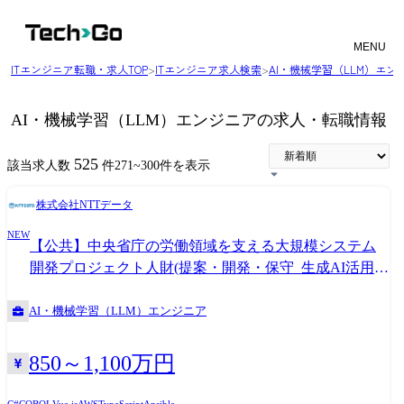
MENU
ITエンジニア転職・求人TOP
>
ITエンジニア求人検索
>
AI・機械学習（LLM）エ
AI・機械学習（LLM）エンジニアの求人・転職情報
525
該当求人数
件
271
~
300
件を表示
株式会社NTTデータ
NEW
【公共】中央省庁の労働領域を支える大規模システム
開発プロジェクト人財(提案・開発・保守_生成AI活用に
よるAP開発高度化含む)<253>
AI・機械学習（LLM）エンジニア
850～1,100万円