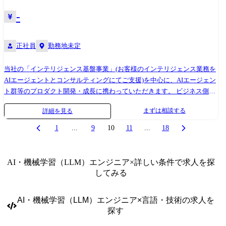
-
正社員
勤務地未定
当社の「インテリジェンス基盤事業」(お客様のインテリジェンス業務を
AIエージェントとコンサルティングにてご支援)を中心に、AIエージェン
ト群等のプロダクト開発・成長に携わっていただきます。 ビジネス側と
連携し、プロダクト要件を分析。 開発チームと協働し、サービス実現に
まずは相談する
詳細を見る
責任を持つ役割です。
1
...
9
10
11
...
18
AI・機械学習（LLM）エンジニア
×詳しい条件で求人を探
してみる
AI・機械学習（LLM）エンジニア
×
言語・技術
の求人を
探す