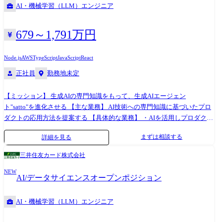
AI・機械学習（LLM）エンジニア
定 ・社内向けのAIを用いたシステム開発、および開発生産性向上のため
のツール導入・標準化
679～1,791万円
Node.js
AWS
TypeScript
JavaScript
React
正社員
勤務地未定
【ミッション】 生成AIの専門知識をもって、生成AIエージェン
ト"satto"を進化させる 【主な業務】 AI技術への専門知識に基づいたプロ
ダクトの応用方法を提案する 【具体的な業務】 ・AIを活用しプロダクト
の価値を向上させる先行技術開発 ・特定領域のアルゴリズム開発を行う
まずは相談する
詳細を見る
AI機能設計 ●業務の変更の範囲:会社内でのすべての業務
三井住友カード株式会社
NEW
AI/データサイエンスオープンポジション
AI・機械学習（LLM）エンジニア