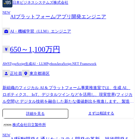
日本ビジネスシステムズ株式会社
体を「AI Ready」な状態へとリードします。
等)およびAI(生成AIを含む)を活用した開発への参画 ・担当機能/コンポー
NEW
ネント単位での開発(設計・実装・テスト) ・開発チームの一員として、
AIプラットフォーム/アプリ開発エンジニア
進捗・品質向上に向けた取り組みへの参画 ・小規模チーム(2～3名程度)
の開発推進、または、サブリーダとしてチーム運営の補佐を担当 ・顧客
AI・機械学習（LLM）エンジニア
要件を踏まえた設計内容の検討および実装への反映 ・開発に関わる各種
調整・コミュニケーション(チーム内・パートナー等) 携わる事業・ビジ
ネス・サービス・製品など 銀行・ノンバンク向けのアプリケーション開
650～1,100万円
発に従事いただきます。 要件整理から設計・開発・テスト・リリースま
で、開発工程全体に携わることが可能です。 現在は、ホストからのオー
AWS
TypeScript
生成AI・LLM
Python
JavaScript
.NET Framework
プン化を含むマイグレーションや、クラウド活用・API化を中心としたモ
正社員
東京都港区
ダナイズ案件が増加しており、これらの開発案件に参画いただきます。
また、開発においては、アジャイル手法やローコード開発、AI(生成AIを
新組織のフィジカル AI & プラットフォーム事業推進室では、生成 AI、
含む)を活用した開発プロセスの高度化にも取り組んでいます。 配属組織
ロボティクス、 IoT、デジタルツイン などを活用し、現実世界(フィジカ
名 AI&ソフトウェアサービスビジネスユニット(アプリケーションサービ
ル空間)とデジタル技術を融合した新たな価値創出を推進します。 製造、
ス) アプリケーションサービス事業部 第一アプリケーション本部 配属
物流、建設、インフラ、保守運用 などの現場領域に対して、 AI エージ
組織について(概要・ミッション) 銀行・ノンバンク分野の大規模システ
まずは相談する
詳細を見る
ェント、映像解析、センサーデータ活用、ロボット連携 などを組み合わ
ム開発を担う組織です。 社会インフラを支えるミッションクリティカル
せたソリューション開発を行い、「社会課題である労働力不足の解消
なシステムを対象に、安定した開発・運用を行ってきました。 近年は、
株式会社日立製作所
と、元気な日本の復活」を目指します。 また、生成 AI を活用した AI 駆
クラウド活用やモダナイズ、AI活用などを通じて、既存システムの高度
NEW
動開発( AI-Driven Development )にも積極的に取り組み、企画・設計から
化・刷新に取り組んでいます。 金融機関の業務基盤を支え続けてきた実