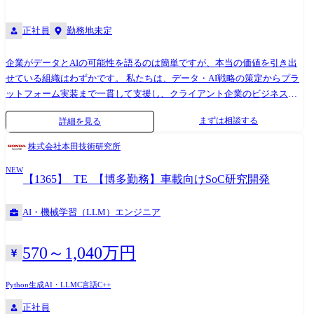
正社員
勤務地未定
企業がデータとAIの可能性を語るのは簡単ですが、本当の価値を引き出
せている組織はわずかです。 私たちは、データ・AI戦略の策定からプラ
ットフォーム実装まで一貫して支援し、クライアント企業のビジネス変
革を加速させています。 コンサルティングファームやシステムインテグ
まずは相談する
詳細を見る
レータなどでデータ・AI領域に携わってきたあなたの専門知識と戦略思
考を、より大きな実践的インパクトへと変換する場所がここにありま
株式会社本田技術研究所
す。 データ・AI活用のコンセプトを語るだけでなく、その価値を実際の
NEW
ビジネス成果として実現したい、あなたの豊富な知見や経験を元に、実
【1365】_TE_【博多勤務】車載向けSoC研究開発
現力と技術理解を備えた次世代のデータ・AI変革リーダーへと進化する
—そんな挑戦をともにしていきましょう。 ●業務内容 ・経営課題に直結
AI・機械学習（LLM）エンジニア
するデータ・AIプラットフォーム戦略の設計と実現ロードマップの策定
・データガバナンスとAI倫理の枠組みを含む、持続可能なデータ活用基
盤の構築 ・レガシーデータ資産からクラウドネイティブデータプラット
570～1,040万円
フォームへの移行戦略立案 ・生成AIをはじめとする先端技術の適用領域
特定と価値実現アプローチの設計 ・データドリブン組織への変革を促進
Python
生成AI・LLM
C言語
C++
する組織・人材・プロセスの再設計 ●プロジェクト事例 ・データメッシ
正社員
ュの構築: 部門ごとに分断されたデータサイロを連携し、横断的データ活