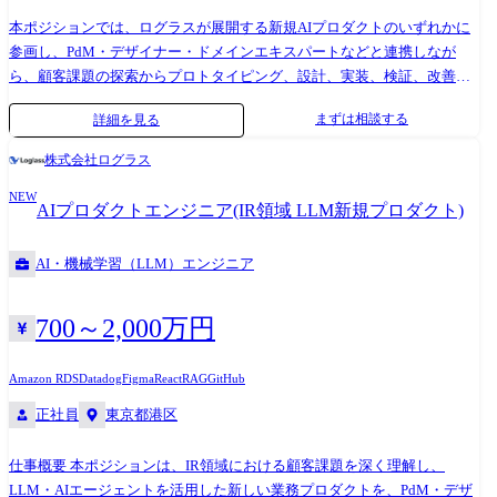
庁向け大規模システム開発・保守 中央省庁システム(行政職員向け、一般
本ポジションでは、ログラスが展開する新規AIプロダクトのいずれかに
国民向け)の開発/保守を担う、機能追加案件やサブシステム開発を担うリ
参画し、PdM・デザイナー・ドメインエキスパートなどと連携しなが
ーダ、アプリケーション構築の担当者に加え、将来構想の構築や提案活
ら、顧客課題の探索からプロトタイピング、設計、実装、検証、改善ま
動に関わるメンバを募集しています。 ご希望とタイミング次第では、提
でを一気通貫で担っていただきます。 単に決められた仕様を実装するの
案～開発～保守と、全工程に一気通貫で携わって頂くことも可能です。
まずは相談する
詳細を見る
ではなく、顧客との対話を通じて業務や課題を理解し、LLM・AIエージ
<主な業務内容> ・制度改正や政策動向を踏まえたシステム開発、改修の
ェントをどのように組み込めば新しい価値を実現できるかを考え、実際
実現案検討および提案活動に係る業務 ・開発計画の立案および実行管理
株式会社ログラス
に動くプロダクトとして届ける役割です。 AIプロダクトは、技術の進化
等のプロジェクトマネジメントに係る業務 ・業務アプリケーションの要
NEW
が速く、最初から完成された正解が存在しない領域ではありません。 そ
件定義から総合試験までの工程全般に渡る開発業務 ・サービス開始後の
AIプロダクトエンジニア(IR領域 LLM新規プロダクト)
のため、精緻な仕様を長期間かけて実装するよりも、顧客の業務を理解
不具合対処や機能改善等の保守業務および運用統制 日々の業務イメージ
し、短期間でプロトタイプを作り、実際の利用を通じて仮説を検証する
は以下の通りです。 ・顧客(システム部門、業務部門)の要望ヒアリング
AI・機械学習（LLM）エンジニア
ことを重視しています。 プロダクトのフェーズや本人の強みに応じて、
や提案、要件調整や報告等の打ち合わせ、会議への参加 ・メンバ(先輩、
フロントエンド・バックエンド・AIアプリケーション・アーキテクチャ
同僚、再委託先要員)のタスク管理等、チームリーダ業務 ・進捗報告や課
など、担当範囲は柔軟に設計します。 領域を限定せず、プロダクトの価
題検討等の社内打ち合わせ、会議への参加 ・テスト環境、商用環境での
700～2,000万円
値提供に必要な技術課題へ越境して取り組んでいただくことを期待して
テスト実施や不具合解析等のマシン操作作業 ・その他間接業務(職場改善
います。 本ポジションでは、ログラスが展開する新規AIプロダクトのい
やイベント開催に関する作業、社内施策、組織施策への参加、社内資格
Amazon RDS
Datadog
Figma
React
RAG
GitHub
ずれかに参画し、PdM・デザイナー・ドメインエキスパートなどと連携
取得等) <技術環境> 開発言語:Java、C# フレームワーク:Spring、
正社員
東京都港区
しながら、顧客課題の探索からプロトタイピング、設計、実装、検証、
SpringBoot OS:Windows、Linux データベース:SAP ASE、Oracle、
改善までを一気通貫で担っていただきます。 単に決められた仕様を実装
symfoware クラウド:AWS、Azure 構成管理・運用:JP1、Ansible、
仕事概要 本ポジションは、IR領域における顧客課題を深く理解し、
するのではなく、顧客との対話を通じて業務や課題を理解し、LLM・AI
Systemwalker コミュニケーションツール:Microsoft Teams その
LLM・AIエージェントを活用した新しい業務プロダクトを、PdM・デザ
エージェントをどのように組み込めば新しい価値を実現できるかを考
他:Weblogic、Tomcat、Interstage Application Server、Interstage List