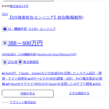
組みを利用したプロダクト開発 ● 中小企業の経理・労務・人事のバック
株式会社S-FIT
オフィス業務においてAIエージェントが効果的な業務を抽出 ● AIエージ
NEW
ェント導入後のToBeの業務プロセスの具体化 ● バックオフィス業務のナ
【DX推進担当/エンジニア】総合職(駆動型)
レッジを活かし専門家からのヒアリングをもとにAIエージェントのプロ
ンプトを作成生成AIおよびフロントエンドなど全体を設計 ● Dify/n8n等
AI・機械学習（LLM）エンジニア
のAIエージェントのノーコードツールを用いたPoCの実行 ● AIエージェ
ントを実装するエンジニア開発メンバーとコミュニケーションをしなが
ら開発方向性をリード ● AIエージェントの運用と改善 ● 開発したAIエー
388～600万円
ジェントに関する社内や顧客への導入推進 ● プロダクトおよびサービス
の設計・開発・運用にエンジニアと伴走 所属部門・チーム ● Chatwork事
AWS
生成AI・LLM
機械学習
Python
Google Cloud Platform(GCP)
業、BPaaS事業の開発とプロダクト組織が横断に関わる横断プロジェク
正社員
東京都港区
トチーム ● AIベンチャーの上場経験があるAI活用の現実を理解するビズ
とエンジニアリングを両面対応できるメンバーが立ち上げ中のチーム ●
●ChatGPT、Claude、Geminiなどの生成AIを活用したシステム設計・開
AI開発のビズや開発、運用経験を持つビズメンバー、生成AIを中心とし
発・テスト効率化 ●AIサービスやAPIの調査・試行、PoC(概念実証)の実
たエンジニアメンバー数名による一丸となった開発を進めるチーム ●
施 ●Pythonやクラウド(AWS/GCP/Azure)を活用したAIアプリ開発 ●AIを活
LINEヤフー、グリー、グルーポン、リクルート、良品計画、富士通グル
用した業務効率化・自動化の推進 ●他部門との協働による新しいAI活用
ープ、ABEJA、PwC、Laboro.AI、トライアルカンパニー、NRI、グラフ
まずは相談する
詳細を見る
プロジェクトの立案・実行 <1日のスケジュール例> 9:30～ 出勤・メール
ァーなど 技術スタック 【フロントエンド】 ・開発言語:TypeScript,
対応 10:00～ AIツールの検証・プロトタイプ開発 12:00～ 昼休憩 13:00～
Python ・フレームワーク:Next.js, Streamlit ・AI統合:Vercel AI SDK ・アプ
アヴァント株式会社
システム設計・実装(AIを組み込んだ開発) 15:00～ チームミーティング/
リ開発プラットフォーム:AWS Amplify, Firebase 【バックエンド】 ・開発