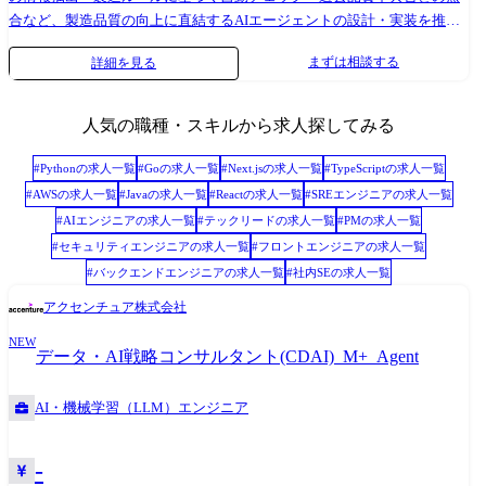
プロダクト開発チーム、AI R&Dチーム、テクニカルアライアンスチー
合など、製造品質の向上に直結するAIエージェントの設計・実装を推進
ム) 今回の募集ではAI R&Dチームへの配属を想定しています。 部全体で
します。 ●具体的な業務内容 【製造性評価AI】製造ルール・品質不具合
まずは相談する
詳細を見る
20名ほどの組織になりますが、継続して積極採用を行い組織は大きく拡
に基づく設計形状の自動チェック、素材・工法ごとの判断ロジック設
大していく予定です。 立ち上げたばかりの組織のため、社歴が浅い中途
計・実装 【製造知見の構造化】図面・仕様書・不具合履歴を横断活用す
社員で多いこともあり、その新鮮な視点が活かされることで、⽴場に関
るナレッジ基盤構築、製造ルールの体系化 【図面情報抽出】OCR+レイ
人気の職種・スキルから求人探してみる
わらず意⾒を伝え合う⾵通しの良い社⾵です。また、主体的な⾔動や意
アウト解析による形状・注記・寸法の自動認識 【設計・製造連携】製造
志を尊重し裁量ある働き⽅ができる環境であり、成⻑意欲がある⽅には
性チェック結果の可視化・修正提案、設計変更の製造影響評価 【チーム
#
Python
の求人一覧
#
Go
の求人一覧
#
Next.js
の求人一覧
#
TypeScript
の求人一覧
組織として全⾯的にバックアップする環境です。コミュニケーションを
連携】業務部門・外部パートナーとの要件調整 職種の変更範囲:技術職・
#
AWS
の求人一覧
#
Java
の求人一覧
#
React
の求人一覧
#
SREエンジニア
の求人一覧
⼤切にし、定期的な座談会や1on1を⾏っています。残業時間は10〜30時
事務職・技能職業務
#
AIエンジニア
の求人一覧
#
テックリード
の求人一覧
#
PM
の求人一覧
間程度です。 ●開発環境 ・開発端末:MacOS ・生成AI:Azure OpenAI, AWS
#
セキュリティエンジニア
の求人一覧
#
フロントエンジニア
の求人一覧
Bedrock ●開発手法・組織カルチャー ・スクラム開発の実践:1週間単位の
#
バックエンドエンジニア
の求人一覧
#
社内SE
の求人一覧
スプリントサイクルを採用/小規模プロダクトは約3ヶ月での開発完了を
目標/グループ社員のみのスクラム体制 ・対話から生まれる組織:役職や
アクセンチュア株式会社
経験を超えたオープンな議論を通じて、技術的・人間的な成長が両立す
NEW
る組織づくりを目指しています ・学びと共有の文化:専門書の輪読会で知
データ・AI戦略コンサルタント(CDAI)_M+_Agent
識を共に学ぶ/定期的な勉強会/振り返りの習慣化/メンバー主体での技術
負債解消会 ●募集部門 グループAI本部 エンジニアリング部 ●担当職種の
AI・機械学習（LLM）エンジニア
変更範囲:会社の定める職種(出向規程に従って出向を命じることがあり、
その場合は出向先の定める職種)
-