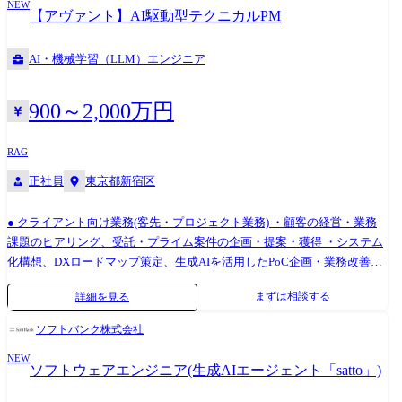
NEW
技術共有 16:00～ 新規AIサービス調査・PoC作業 18:30～ 退勤
言語:Python, TypeScript ・AIエージェント開発:LangChain, Dify, Strands
【アヴァント】AI駆動型テクニカルPM
Agents, Agent Development Kit (ADK), Mastra 等 ・ブラウザ自動操
作:Playwright ・テスティング:pytest 【AI基盤】 ・生成AIプラットフォー
AI・機械学習（LLM）エンジニア
ム:Amazon Bedrock, Google Vertex AI ・AIエージェント運用基盤:Amazon
Bedrock AgentCore, Vertex AI Agent Engine 【インフラ・DevOps】 ・クラ
ウド:AWS, Google Cloud, GCP ・IaC (Infrastructure as Code):Terraform, AWS
900～2,000万円
CDK ・CI/CD:GitHub Actions, AWS CodeBuild 【開発ツール】 ・バージ
ョン管理:GitHub ・プロジェクト管理:JIRA ・ドキュメンテーショ
RAG
ン:Confluence, Miro ・コミュニケーション:Chatwork ・AIアシスタン
正社員
東京都新宿区
ト:Cursor, Claude Code 等 ・仮想化環境:Rancher Desktop(AIアシスタント
ローカル実行環境)
● クライアント向け業務(客先・プロジェクト業務) ・顧客の経営・業務
課題のヒアリング、受託・プライム案件の企画・提案・獲得 ・システム
化構想、DXロードマップ策定、生成AIを活用したPoC企画・業務改善推
進 ・要件定義からリリースまでのプロジェクト統括、QCD・リスク管
まずは相談する
詳細を見る
理、ステークホルダーとの合意形成 ・クライアントの開発組織における
生成AI活用の導入・内製化支援、伴走 ● 社内組織向け業務(AI利活用促
ソフトバンク株式会社
進・開発プロセスの再構築) ・社内エンジニア組織への生成AI利活用促
NEW
進、プロンプト活用やナレッジの共有・展開 ・生成AIを前提とした新し
ソフトウェアエンジニア(生成AIエージェント「satto」)
い受託開発フローの設計、ガイドラインやベストプラクティスの整備 ・
AI活用における品質や保守性を担保するための設計・レビュー方針の策