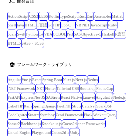
開発言語
ActionScript
CSS3
LESS
Kotlin
TypeScript
Rust
Dart
Assembler
Matlab
Shell
Java
HTML
C言語
Go
PHP
CSS
C++
VB.NET
JavaScript
Ruby
Scala
Swift
Python
C#
VBA
COBOL
Perl
SAS
Objective-C
Haskell
R言語
HTML5
SASS・SCSS
フレームワーク・ライブラリ
Angular
Vue.js
React
Spring Boot
Nuxt.js
Next.js
Redux
.NET Framework
.NET
Flutter
Tailwind CSS
Bootstrap
PhoneGap
FastAPI
Express
NestJS
SAStruts
React Native
Laravel
AngularJS
Node.js
CakePHP
Rails
Spring
Django
FuelPHP
Struts
Catalyst
Spark
JSF
CodeIgniter
Sinatra
Symfony
Zend Framework
Flask
Wicket
jQuery
Seasar2
Backbone.js
Knockout.js
Cocos2d
openFrameworks
Unreal Engine
Playground
Cocos2d-x
Unity