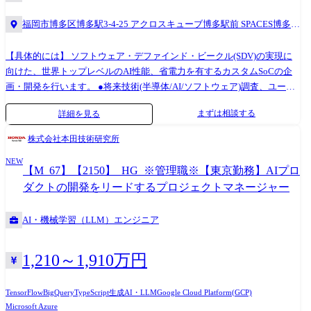
用を拡大したエコシステムを構築 ・リアルタイム意思決定基盤: 製造現
福岡市博多区博多駅3-4-25 アクロスキューブ博多駅前 SPACES博多駅
場のセンサーデータから経営ダッシュボードまでを統合し、意思決定サ
前 8F
イクルを変革 ・生成AI活用プラットフォーム: エンタープライズに適し
【具体的には】 ソフトウェア・デファインド・ビークル(SDV)の実現に
た生成AIガバナンスとインフラを設計し、業務効率を向上
向けた、世界トップレベルのAI性能、省電力を有するカスタムSoCの企
画・開発を行います。 ●将来技術(半導体/AI/ソフトウェア)調査、ユーザ
ーニーズの予測や仮説に基づく、次世代SoCの企画 ●クルマとしての性能
まずは相談する
詳細を見る
目標値に基づく、SoCの要求仕様書の作成(仕様設計・アーキテクチャ開
発(ハード/ソフトウエア)) ●AI評価とSoC最適化仕様の検討、実設計と検
株式会社本田技術研究所
証(機能/論理設計・検証(ハード/ソフトウエア)、物理設計(ハードウェア))
NEW
●完成したSoCの機能評価/プロセスの構築(実機評価・使いこなし(ハード/
【M_67】【2150】_HG_※管理職※【東京勤務】AIプロ
ソフトウエア)、各種開発環境構築(ハード/ソフトウエア)) ※専門性や適
ダクトの開発をリードするプロジェクトマネージャー
性、会社ニーズなどを踏まえ、会社が定める業務への配置転換を命じる
場合があります。 【開発ツール】 プログラミング言語(C/C++/Python/tcl
AI・機械学習（LLM）エンジニア
等) RTL(Verilog/VHDL),System-C SoC開発のためのEDAツール全般
1,210～1,910万円
TensorFlow
BigQuery
TypeScript
生成AI・LLM
Google Cloud Platform(GCP)
Microsoft Azure