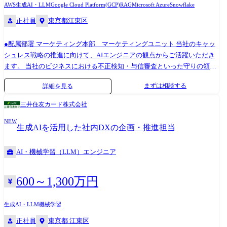
AWS
生成AI・LLM
Google Cloud Platform(GCP)
RAG
Microsoft Azure
Snowflake
正社員
東京都江東区
●配属部署 マーケティング本部 マーケティングユニット 当社のキャッ
シュレス戦略の推進に向けて、AIエンジニアの観点からご活躍いただき
ます。 当社のビジネスにおける不正検知・与信審査といった守りの領域
から、パーソナライズドマーケティング等の攻めの領域、さらには業務
まずは相談する
詳細を見る
効率化・削減系の案件まで、生成AIを中心に活用して社内各部署の課題
の解決に向けて伴走いただきます。 職務詳細 ●業務部門と連携したAIエ
三井住友カード株式会社
ージェント/RAG等の技術を用いたアプリケーション開発 ・各部署のナレ
NEW
ッジに特化したRAGアプリの設計・開発 ・社内の業務フローに即したAI
生成AIを活用した社内DXの企画・推進担当
エージェントの設計・開発 ・開発高速化を目的とした生成AIアプリケー
ションのテンプレート化 ●生成AIアプリケーションのモニタリングによ
AI・機械学習（LLM）エンジニア
る継続的な評価・精度改善 ・AIガバナンス対応のためのガードレール設
計・構築 ・継続的改善に向けたモニタリングの仕組み構築 ・フィードバ
ックに基づいた改善の実施 ●アプリケーション安定提供のための適切な
600～1,300万円
AIサービスの技術選定、基盤強化の企画 ・AWSを中心とした利用サービ
スの選定 ・マルチクラウドを見据えたAI活用環境の企画
生成AI・LLM
機械学習
正社員
東京都 江東区