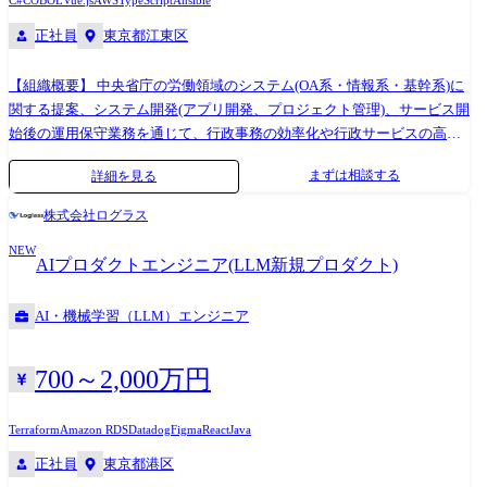
C#
COBOL
Vue.js
AWS
TypeScript
Ansible
正社員
東京都江東区
【組織概要】 中央省庁の労働領域のシステム(OA系・情報系・基幹系)に
関する提案、システム開発(アプリ開発、プロジェクト管理)、サービス開
始後の運用保守業務を通じて、行政事務の効率化や行政サービスの高度
化に貢献しています。 約160名が所属している組織で、国のデジタル化
まずは相談する
詳細を見る
を支える社会的意義の高いプロジェクトにおいて、長期的な視点で公共
DXを推進しております。 【募集背景】 近年、中央省庁では行政事務の
株式会社ログラス
効率化や行政サービスの高度化に向けた取り組みが加速しており、生成
NEW
AIやクラウド技術などの先進テクノロジーを活用した行政DXへの期待が
AIプロダクトエンジニア(LLM新規プロダクト)
高まっています。 特に社会的影響の大きい労働行政領域では、大規模シ
ステムの安定運用に加え、制度改正や業務変化に対応した継続的な改
AI・機械学習（LLM）エンジニア
善・高度化が求められています。 当組織では、こうしたお客様ニーズに
応え、より高い価値を提供していくため、システム開発やプロジェクト
推進を担う人財の体制強化を進めています。 また、全社方針として推進
700～2,000万円
している生成AIを活用した開発プロセスの変革や生産性向上にも取り組
んでおり、新たな技術を取り入れながら行政DXの推進に挑戦する仲間を
Terraform
Amazon RDS
Datadog
Figma
React
Java
募集しています。 【担当業務】 本ポジションは、以下①～②の領域に分
正社員
東京都港区
かれており、ご経験やご志向に応じて配属領域を決定します。 ①中央省