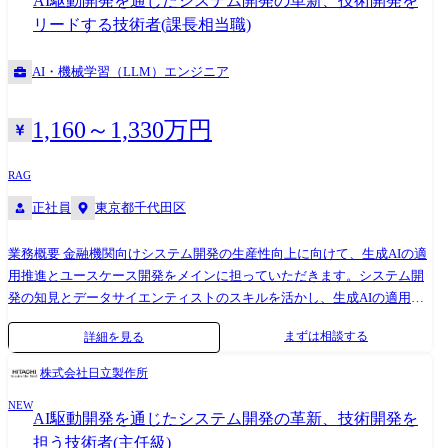
AI駆動開発を通じたシステム開発の革新、技術開発を
実装・テスト・運用までの開発プロセスを革新しながら、高品質かつ高
績をもとに、より高付加価値なサービス提供をめざしています。
リードする技術者(課長相当職)
生産性なアプリケーション開発を推進しています。 単なる PoC に留まら
ず、共通プラットフォームとして横展開可能なアーキテクチャ構築や事
AI・機械学習（LLM）エンジニア
業化までを視野に入れ、社内外パートナーと共創していきます。 対象領
域は、生成 AI/ AI エージェント、ロボティクス、 IoT/センサー連携、映
像解析、デジタルツイン、クラウドプラットフォーム、アプリケーショ
1,160～1,330万円
ン開発 など、多岐にわたります。 お客さまや現場部門と直接コミュニケ
ーションを取りながら、企画〜提案〜開発〜運用まで一気通貫で推進し
RAG
ていきます。 ●具体的な業務内容 ・生成 AI/ AI エージェント、ロボティ
正社員
東京都千代田区
クス、 IoT/センサー連携、映像解析、デジタルツイン、クラウドプラッ
トフォーム などを活用したシステム開発 ・AI 駆動開発を活用したアプ
リケーション開発および開発プロセスの改善 ・新技術の調査・検証およ
業務概要 金融機関向けシステム開発の生産性向上に向けて、生成AIの適
び PoC の推進 ・お客さま課題の解決に向けたソリューション企画・提案
用推進とユースケース開発をメインに担っていただきます。システム開
・新規サービス・新規事業の企画および事業化推進 ●案件で使用する主
発の知見とデータサイエンティストのスキルを活かし、生成AIの適用方
な技術 開発言語:C#、 .NET、 Python、 JavaScript / TypeScript、 React な
式を確立して金融システムの品質・生産性向上に貢献いただきます。 具
まずは相談する
詳細を見る
ど DB: SQL Database、 Cosmos DB など クラウド: Azure / AWS、 Azure
体的な役割 ・AI技術活用した実際のSI/開発現場への生産性向上支援や技
OpenAI、 Azure AI Foundryなど AI・データ活用: 生成 AI、 AI エージェン
術課題解決 ・システム開発におけるAI技術活用ノウハウの体系化、社内
株式会社日立製作所
ト、 RAG、画像・映像解析など プラットフォーム・基盤: Docker、
展開をリードして推進 ・今後のSI事業のビジネスモデル変革を牽引 参考:
Kubernetes、 API 連携、データ基盤、 IoT 連携など 開発手法: AI 駆動開発
NEW
関連する取り組み ●生成AIを活用し、システム開発のトランスフォーメ
AI駆動開発を通じたシステム開発の革新、技術開発を
(AI-Driven Development)、アジャイル開発、 DevOpsなど ●プロジェクト
ーションを加速
担う技術者(主任級)