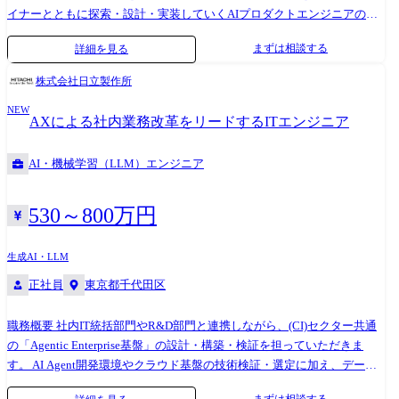
イナーとともに探索・設計・実装していくAIプロダクトエンジニアのポ
え、実際に動くプロダクトとして届ける役割です。 AIプロダクトは、技
Creator ②生成AI活用による開発生産性向上推進 生成AIを活用した開発生
ジションです。 開発対象となるLoglass AI IRは、投資家との対話という
術の進化が速く、最初から完成された正解が存在しない領域ではありま
産性向上を目的に、既存のAIアセットを評価・検証し、受託案件のシス
まずは相談する
詳細を見る
非構造で文脈依存性の高い業務を扱います。 議事録、投資家情報、過去
せん。 そのため、精緻な仕様を長期間かけて実装するよりも、顧客の業
テム開発プロセスへ導入・定着させる役割を担います。 現場での開発業
面談、開示資料、社内レポートなど、複数の情報を横断しながら、IR担
務を理解し、短期間でプロトタイプを作り、実際の利用を通じて仮説を
務理解をもとに、AIツールやアセットの有効性を検証し、実業務への適
株式会社日立製作所
当者がより質の高い意思決定・対話・社内共有を行える状態を実現して
検証することを重視しています。 プロダクトのフェーズや本人の強みに
用を推進していくポジションです。 <主な業務内容> ・開発工程(提案～
NEW
いきます。 そのため、求められるのは、単にWebアプリケーションを実
応じて、フロントエンド・バックエンド・AIアプリケーション・アーキ
設計～製造～テスト～運用)におけるAI活用領域の検討 ・各種生成AIアセ
AXによる社内業務改革をリードするITエンジニア
装する力だけではありません。 顧客の業務を理解し、どこにAIを組み込
テクチャなど、担当範囲は柔軟に設計します。 領域を限定せず、プロダ
ット(Copilot、SmartCopilot、RAGchat 等)の選定・検証・評価 ・有効な
むべきか、どこは人間の判断を残すべきか、どのような体験であれば業
クトの価値提供に必要な技術課題へ越境して取り組んでいただくことを
アセットの導入支援および定着化に向けた課題整理・改善提案 ・検証結
AI・機械学習（LLM）エンジニア
務に自然に組み込まれるのかを考えながら、プロダクトとして成立させ
期待しています。 ●顧客課題の探索とプロダクト設計 顧客へのヒアリン
果のドキュメンテーション、社内共有・展開支援 ・検証作業メンバ(協力
ていく力が求められます。 PdM・デザイナー・ビジネスサイドと密に連
グや業務観察を通じた課題・業務フローの理解 PdM、デザイナー、ドメ
会社含む)の統制、各種管理(進捗、品質等) ・関係部門(開発・社内技術組
携しながら、顧客ヒアリング、要件整理、プロトタイピング、実装、改
インエキスパートと連携したプロダクト体験の設計 顧客課題と技術的な
530～800万円
織・品質管理・企画)との連携、推進支援 <技術環境> 生成AI:GitHub
善を高速に回し、IR領域における新しいAIプロダクトのPMFを目指して
実現可能性を踏まえた機能要件・仕様の策定 プロトタイプを用いた仮説
Copilot、Codex、ClaudeCode、ChatGPT 開発言語・FW:Java、C#、
いただきます。 業務内容 ●IR領域における顧客課題・業務フローの理解
検証と顧客フィードバックの収集 ●LLM・AIエージェントを活用したプ
JavaScript、TypeScript、COBOL、Spring、SpringBoot クラウド:Azure、
生成AI・LLM
└IR担当者、経営企画、経営層が抱える業務課題の把握 └投資家面談、
ロダクト開発 LLMを組み込んだWebアプリケーションの設計・実装 プロ
AWS コミュニケーションツール:Microsoft Teams、SharePoint
正社員
東京都千代田区
Q&A、社内報告、開示資料、投資家情報管理などの業務理解 └PdM・デ
ンプトエンジニアリング、コンテキスト設計、RAG等を活用した機能開
ザイナーと連携した課題整理、要件定義、仕様検討 ●LLM・AIエージェ
発 AIエージェントを活用した業務フロー・ユーザー体験の設計 モデルの
職務概要 社内IT統括部門やR&D部門と連携しながら、(CI)セクター共通
ントを活用したプロダクト設計・実装 └LLMを活用した要約、抽出、分
出力品質を評価する仕組みや評価指標の設計 精度・速度・コスト・再現
の「Agentic Enterprise基盤」の設計・構築・検証を担っていただきま
類、検索、レポート生成などの機能設計 └プロンプト設計、コンテキス
性を踏まえた継続的な改善 新しいモデルやAI技術の検証とプロダクトへ
す。 AI Agent開発環境やクラウド基盤の技術検証・選定に加え、データ
ト設計、評価設計 └AIエージェントを業務フローに組み込むための体験
の適用 ●PMFに向けた高速な開発・改善 新規プロダクトや機能のプロト
連携およびAI活用に向けたデータ整備(構造化、セマンティック定義等)を
設計・実装 └実務で使われる精度・信頼性・操作性を担保するための改
タイピング 顧客利用を通じて得られたフィードバックを踏まえた改善 利