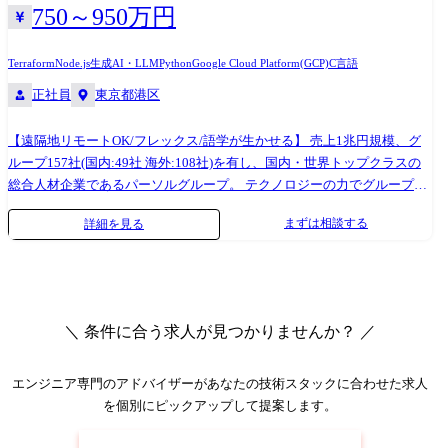
を構築。店舗スタッフが顧客対応に集中できる環境を実現し、在庫調整
750～950万円
業務75%削減・レポーティング品質の標準化を達成。 入社時にお任せし
たいこと - AIを搭載したシステム・アプリケーション構築案件における
Terraform
Node.js
生成AI・LLM
Python
Google Cloud Platform(GCP)
C言語
要件定義・設計・構築 - 構築したシステム・アプリケーションをPoC で
正社員
東京都港区
終わらせず、業務定着するまで継続改善する支援 開発環境 - 主な技術ス
タック: Python(FastAPI), TypeScript(React, Next.js, Hono) - エージェントフ
レームワーク: PydanticAI, OpenAI Agents SDK, Claude Agent SDK, Vercel
【遠隔地リモートOK/フレックス/語学が生かせる】 売上1兆円規模、グ
AI SDK, Mastra - LLM: Claude, GPT, Gemini - AWS: Bedrock, Lambda, Step
ループ157社(国内:49社 海外:108社)を有し、国内・世界トップクラスの
Functions, ECS/Fargate, Aurora, DynamoDB, S3, API Gateway, SQS - GCP:
総合人材企業であるパーソルグループ。 テクノロジーの力でグループビ
Vertex AI, Cloud Run, Firebase(Auth, Hosting, Firestore), Cloud Storage,
ジョン「はたらいて、笑おう。」を実現することをミッションに、サー
まずは相談する
詳細を見る
Pub/Sub - コミュニケーション: Slack, Google Meet - コラボレーション:
ビスの進化や、グループの生産性・競争力の向上、社員の働く環境の良
Figma - ドキュメント管理: Notion - チケット管理: Linear - AIツール:
化などをITの側面から推進しています。 7万人のグループ企業に対し、
Gemini, ChatGPT, Cursor, Claude Code, Codex
ホールディングスのエンジニアとして、AIという手段に拘りながら、各
事業、サービスの新しい「はたらく」を作っていきます。 ●ポジション
概要 パーソルホールディングス株式会社 エンジニアリング部に所属しな
＼ 条件に合う求人が見つかりませんか？ ／
がら、APAC CoE(Center of Excellence)としてAPACエリアのプロダクト開
発チームで活動します。 リクルートメントオートメーションチームのテ
ックリードとして、エンジニアリングマネージャーと技術的責任を分担
エンジニア専門のアドバイザー
があなたの技術スタックに合わせた求人
しつつ、GCP ベースの社内エコシステムを通じて、採用戦略をスケーラ
を個別にピックアップして提案します。
ブルかつ自動化された仕組みに落とし込んでいただきます。 プロダクト