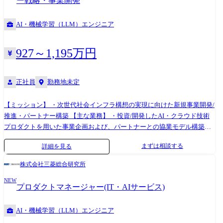
ー戦略・事業開発
み ・AI活用のショーケース案件のリード（ユースケース選定、要件定
すべての業務
義、実装、効果検証）と、その成果の横展開・標準テンプレート化 ・社
AI・機械学習（LLM）エンジニア
内メンバー向けハンズオン、勉強会、ドキュメント・教材整備を通じた
AIリテラシー向上と自走支援 ・グローバル最先端のAI技術・ツール・ベ
ストプラクティスの調査・検証・社内共有 業務内容の変更範囲：会社の
927～1,195万円
事業状況やご本人の適性に応じて担当する業務内容が変更となる場合が
あります
正社員
勤務地未定
【ミッション】 ・次世代社会インフラ構想の実現に向けた新規事業開発/
推進・パートナー構築 【主な業務】 ・投資/開発したAI・クラウド技術
プロダクトを用いた事業企画および、パートナーとの協業モデル構築
【具体的な業務】 ・パートナー戦略立案 ・パートナー候補企業との協業
まずは相談する
詳細を見る
モデル構築 ・投資DD ・技術/市場動向の調査分析 ・社内外関係者との調
整/推進 ・経営層向け資料の作成 ●業務の変更の範囲:会社内でのすべて
株式会社三菱総合研究所
の業務
NEW
プロダクトマネージャー(IT・AIサービス)
AI・機械学習（LLM）エンジニア