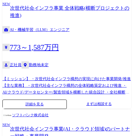
力を十分に発揮させるにはエンジニアのサポートが必要な状況です。 3.
NEW
クホルダーとの調整・合意形成
次世代社会インフラ事業 全体戦略(横断プロジェクトの
ガバナンスとスピードの両立 : 法令やセキュリティ、ガバナンスを守り
推進)
つつ、最新のAIモデルやツールを即座に現場へ届けるシステム・運用体
制が未完成です。 今後取り組みたいことは、「AIが力を発揮できる環境
AI・機械学習（LLM）エンジニア
づくり」です。社内に分散したデータや知識をAIに届ける基盤を構築
し、n8n等のノーコード/ローコードツールと連携させることで、全社員
が自分の業務をAIと共に再発明できる環境を実現したいと考えていま
773～1,587万円
す。 ●業務内容詳細 CAIO組織直下の「AI Platform Engineering」チームに
て、以下の業務を担当します。 プラットフォーム構築 ・社内AIワークフ
ロー基盤（n8n）の運用・提供・Enterprise化：セルフホスト環境の構
正社員
勤務地未定
築、スケーラビリティの確保、カスタムノードの開発 ・「コンテキスト
基盤」の設計・開発 : BigQuery、Vector DB等を活用し、社内ドキュメン
【ミッション】 ・次世代社会インフラ構想の実現に向けた事業開発/推進
トやデータをRAG / MCP経由でAIに提供するパイプラインの構築 ガバナ
【主な業務】 ・次世代社会インフラ構想の全体戦略策定および推進 ・
ンス・セキュリティ・コスト ・社内データへのアクセス権限管理（認
AI/クラウド/データセンター/製造領域を横断した統合設計 ・全社横断プ
証・認可）とAIツールの連携実装 ・シャドーITを防ぎつつ、最新ツール
ロジェクトの推進 【具体的な業務】 以下の業務を主導する立場で担当い
まずは相談する
詳細を見る
（Cursor, Devin, Gemini App等）を安全に利用するための技術的ガードレ
ただきます。 ・次世代社会インフラに関する事業戦略の策定 ・AI/クラ
ールや利用ガイドラインの策定 ・導入効果やROIを可視化しつつ、長期
ウド/データセンター/製造領域を含む中長期戦略の策定 ・社内外ステー
ソフトバンク株式会社
的な持続可能性を意識したコスト最適化の実現 Enabling・横展開 ・各部
クホルダーとの調整・合意形成 ・全社横断プログラムのPMO機能の推進
門のヒアリングを通じた業務プロセスの可視化、ドメイン知識の言語
NEW
※全ての募集における雇い入れ後の、従事すべき業務・就業場所の変更
次世代社会インフラ事業(AI・クラウド領域)のパートナ
化、およびプロンプト・ワークフロー・Agent Skills・A2Aへの落とし込
の範囲については下記の通りとします。 ●業務の変更の範囲:会社内での