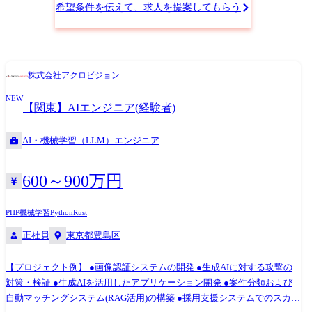
要件とエンジニアリング実装の橋渡し役として、AI 駆動型ツールが高い
希望条件を伝えて、求人を提案してもらう
アーキテクチャ整合性を保って構築されるようリードします。 業務時間
配分の目安は、60〜70% を技術設計・コーディング、30〜40% を開発チ
ームのメンタリングおよび開発ライフサイクル管理に充てていただきま
す。※場合によっては⼀時的な兼務/出向をいただく場合がございます。
株式会社アクロビジョン
●主な業務内容 ・技術ロードマップの実行 エンジニアリングマネージャ
ーから提示される優先度付きプロダクト目標を、具体的な技術タスクや
NEW
【関東】AIエンジニア(経験者)
スプリントに分解・推進する ・アーキテクチャ設計・技術設計 AI/自動
化ワークフローおよびプロダクトの技術設計を担い、サービスがモジュ
ール化・スケーラブルであり、GCP のベストプラクティスに沿っている
AI・機械学習（LLM）エンジニア
ことを担保する ・コード品質・開発標準の確立 コーディング規約、ブラ
ンチ戦略、CI/CD プロトコルを定義・遵守させ、厳格なコードレビュー
600～900万円
を通じて高品質かつ本番利用可能なコードを実現する ・リソース/技術的
負債管理 技術的負債を特定し、新機能開発とのバランスを取りながら、
PHP
機械学習
Python
Rust
持続可能で健全な開発スピードを維持する ・ステークホルダー要求の整
理・翻訳 非技術系リーダーからのビジネス要件を技術仕様に落とし込
正社員
東京都豊島区
み、各機能の「なぜ必要か」を開発チームに明確に伝える ・システム健
全性の担保 社内ツールのセキュリティ・スケーラビリティ・コスト効率
【プロジェクト例】 ●画像認証システムの開発 ●生成AIに対する攻撃の
を確保し、高水準な CI/CD および DevOps を維持する ●募集部門 グルー
対策・検証 ●生成AIを活用したアプリケーション開発 ●案件分類および
プAI本部 エンジニアリング部 ●担当職種の変更範囲:会社の定める職種
自動マッチングシステム(RAG活用)の構築 ●採用支援システムでのスカウ
(出向規程に従って出向を命じることがあり、その場合は出向先の定める