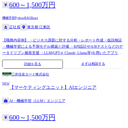
600～1,500万円
機械学習
Python
RAG
React
正社員
東京都 江東区
【職務内容例】 ・ビジネス課題に対する分析・レポート作成・仮説検証
・機械学習による予測モデル構築と評価 ・KPI設計やA/Bテストなどのデ
ータドリブン施策支援 ・LLM(GPT-4, Claude, Llama等)を用いたアプリ・
PoC開発 ・LangChain, RAG, ベクトルDBなどを用いた生成AIアーキテク
まずは相談する
詳細を見る
チャの構築 など 【ポジション例】 ・AIエンジニア ・データサイエン
ティスト
三井住友カード株式会社
NEW
【マーケティングユニット】AIエンジニア
AI・機械学習（LLM）エンジニア
600～1,500万円