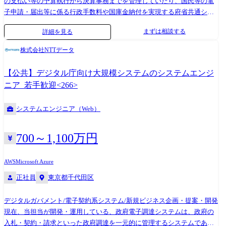
の支払い等の予算執行から決算事務までを管理していたり、国民等の電
子申請・届出等に係る行政手数料や国庫金納付を実現する府省共通シス
テムである等、まさに社会基盤と言えるシステムです。 現在、デジタル
まずは相談する
詳細を見る
庁やデジタル行財政改革会議の発足に伴い、利用者起点で国の行財政の
在り方を見直して、デジタルを最大限に活用して社会変革することが求
株式会社NTTデータ
められており、我々が担当しているシステムは当該変革に大きく関わる
システムとなっています。 官庁会計システム等の現行システムの開発・
【公共】デジタル庁向け大規模システムのシステムエンジ
運用のみならず、当該変革の求めに対して、公会計と関連する他システ
ニア_若手歓迎<266>
ムや他分野と連携することで価値を生み出し、社会基盤となる新たな仕
組みを企画・提案・開発していくことに挑戦していただくことも想定し
システムエンジニア（Web）
ています。
700～1,100万円
AWS
Microsoft Azure
正社員
東京都千代田区
デジタルガバメント/電子契約系システム/新規ビジネス企画・提案・開発
現在、当担当が開発・運用している、政府電子調達システムは、政府の
入札・契約・請求といった政府調達を一元的に管理するシステムであ