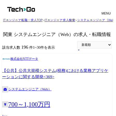
MENU
ITエンジニア転職・求人TOP
>
ITエンジニア求人検索
>
システムエンジニア（Web
関東 システムエンジニア（Web）の求人・転職情報
196
該当求人数
件
1
~
30
件を表示
株式会社NTTデータ
【公共】公共大規模システム(税務)における業務アプリケ
ーションに関する開発<369>
システムエンジニア（Web）
700～1,100万円