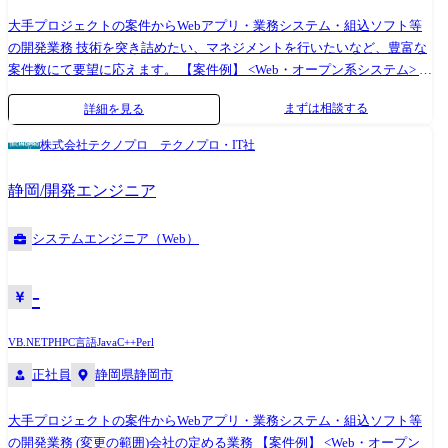
大手プロジェクトの案件からWebアプリ・業務システム・組込ソフト等
の開発業務 技術を突き詰めたい、マネジメントを行いたいなど、豊富な
案件数にて要望に応えます。 【案件例】 <Web・オープン系システム> ◎
大手金融システム開発 ◎AI関連システムやWebアプリの開発 ◎Android
まずは相談する
詳細を見る
アプリ、スマートフォン分野での各種開発 ◎ECサイト、ポータルサイト
の開発 <業務系システム> ◎顧客管理システム開発 ◎医療・福祉系シス
株式会社テクノプロ テクノプロ・IT社
テム開発 ◎顧客向けシステム開発・運用・保守 <組込制御ソフトウェア
開発> ◎車載系制御システム開発 ◎IoT画像処理制御開発 (変更の範囲)会
静岡/開発エンジニア
社の定める業務
システムエンジニア（Web）
-
VB.NET
PHP
C言語
Java
C++
Perl
正社員
静岡県静岡市
大手プロジェクトの案件からWebアプリ・業務システム・組込ソフト等
の開発業務 (変更の範囲)会社の定める業務 【案件例】 <Web・オープン