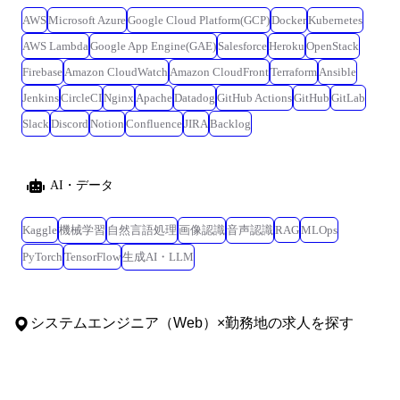
AWS
Microsoft Azure
Google Cloud Platform(GCP)
Docker
Kubernetes
AWS Lambda
Google App Engine(GAE)
Salesforce
Heroku
OpenStack
Firebase
Amazon CloudWatch
Amazon CloudFront
Terraform
Ansible
Jenkins
CircleCI
Nginx
Apache
Datadog
GitHub Actions
GitHub
GitLab
Slack
Discord
Notion
Confluence
JIRA
Backlog
AI・データ
Kaggle
機械学習
自然言語処理
画像認識
音声認識
RAG
MLOps
PyTorch
TensorFlow
生成AI・LLM
システムエンジニア（Web）
×
勤務地
の求人を探す