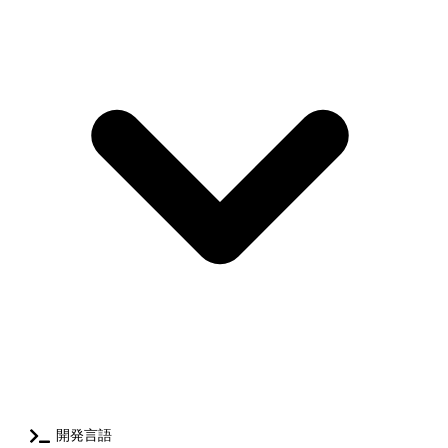
ム ・通信 IP通信ネットワークシステム、各種監視システム ・制御 デ
ジタル家電、車載組み込みシステム
開発言語