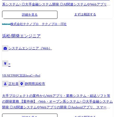
系システム> ◎大手金融システム開発 ◎AI関連システムやWebアプリの
開発 ◎Androidアプリ、スマートフォン分野での各種開発 ◎ECサイト、
まずは相談する
詳細を見る
ポータルサイトの開発 <業務系システム> ◎顧客管理システム開発 ◎医
療・福祉系システム開発 ◎顧客向けシステム開発・運用・保守 <組込制
株式会社テクノプロ テクノプロ・IT社
御ソフトウェア開発> ◎車載系制御システム開発 ◎IoT画像処理制御開発
浜松/開発エンジニア
システムエンジニア（Web）
-
VB.NET
PHP
C言語
Java
C++
Perl
正社員
静岡県浜松市
大手プロジェクトの案件からWebアプリ・業務システム・組込ソフト等
の開発業務 【案件例】 <Web・オープン系システム> ◎大手金融システム
開発 ◎AI関連システムやWebアプリの開発 ◎Androidアプリ、スマート
フォン分野での各種開発 ◎ECサイト、ポータルサイトの開発 <業務系シ