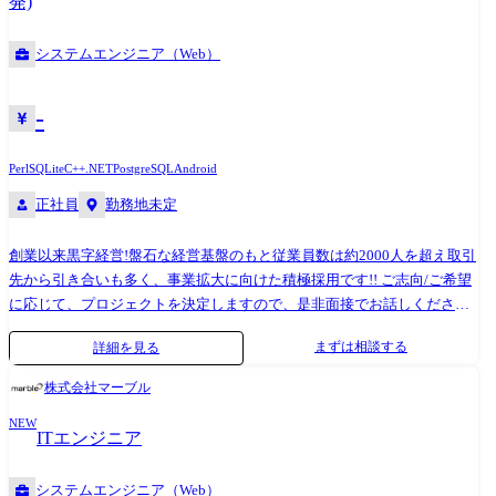
発)
様々な企業と安定的な取引を行っております。当社社員は、プロダクシ
ョンカンパニーの一員として各社クライアントのプロジェクトに参画
システムエンジニア（Web）
し、1つの会社に長年いては実現できない多彩なスキルやノウハウを身に
付けることができます!
-
Perl
SQLite
C++
.NET
PostgreSQL
Android
正社員
勤務地未定
創業以来黒字経営!盤石な経営基盤のもと従業員数は約2000人を超え取引
先から引き合いも多く、事業拡大に向けた積極採用です!! ご志向/ご希望
に応じて、プロジェクトを決定しますので、是非面接でお話しください!
●取引業界 ・製造メーカー、通信キャリア、金融、流通、官公庁 等 ●
まずは相談する
詳細を見る
開発環境 ・使用OS: Windows、Linux、Unix 等 ・使用言語: Java、
PHP、Perl、VC++、.NET、ASP、JSP、SQL、Android、Objective-c 等 ・
株式会社マーブル
使用DB: Oracle、MySQL、PosgreSQL、SQLite、MS SQL Server、MS
NEW
Access 等 ●プロジェクト例 ・システム要件定義・設計(上流)SE ・シス
ITエンジニア
テム実装・テスト(下流)PG ※ご志向・ご希望に応じて、プロジェクトを
決定します ※地元密着主義のため、地元の大手企業でのプロジェクトを
システムエンジニア（Web）