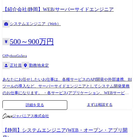
開発> ◎車載系制御システム開発 ◎IoT画像処理制御開発 (変更の範囲)会
【紹介会社/静岡】WEB/サーバーサイドエンジニア
社の定める業務
システムエンジニア（Web）
500～900万円
C#
Python
Go
Java
正社員
勤務地未定
あなたにお任せしたいお仕事は、各種サービスのAPI開発や外部連携、BI
ツールの導入など、サーバーサイドエンジニアとしてシステム開発業務
のお仕事になります。 ・各サービス(アプリケーション、WEBサービ
ス、ECサイトなど)のシステム設計/開発/テスト/運用・保守 ・各業種の
まずは相談する
詳細を見る
基幹システム設計/開発/テスト/運用・保守 ・外部システムとの連携の設
計/開発/テスト/運用・保守 ・CMSの開発 ・サービスおよびアプリケーシ
ジャパニアス株式会社
ョンのトラブルシューティング(検知/復旧、原因分析、リカバリー) ・プ
ログラミングの高速化 など リクルートグループ、楽天グループ、サイ
【静岡】システムエンジニア(WEB・オープン・アプリ開
バーエージェントグループなど、WEB業界を牽引するトップ企業含め