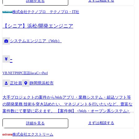
まずは相談する
詳細を見る
ステム> ◎顧客管理システム開発 ◎医療・福祉系システム開発 ◎顧客向
けシステム開発・運用・保守 <組込制御ソフトウェア開発> ◎車載系制御
株式会社テクノプロ テクノプロ・IT社
システム開発 ◎IoT画像処理制御開発 (変更の範囲)会社の定める業務
【シニア】浜松/開発エンジニア
システムエンジニア（Web）
-
VB.NET
PHP
C言語
Java
C++
Perl
正社員
静岡県浜松市
大手プロジェクトの案件からWebアプリ・業務システム・組込ソフト等
の開発業務 技術を突き詰めたい、マネジメントを行いたいなど、豊富な
案件数にて要望に応えます。 【案件例】 <Web・オープン系システム> ◎
大手金融システム開発 ◎AI関連システムやWebアプリの開発 ◎Android
まずは相談する
詳細を見る
アプリ、スマートフォン分野での各種開発 ◎ECサイト、ポータルサイト
の開発 <業務系システム> ◎顧客管理システム開発 ◎医療・福祉系シス
株式会社エクストリーム
テム開発 ◎顧客向けシステム開発・運用・保守 <組込制御ソフトウェア