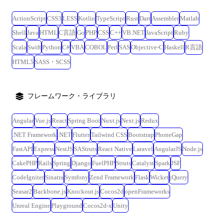
ActionScript
CSS3
LESS
Kotlin
TypeScript
Rust
Dart
Assembler
Matlab
Shell
Java
HTML
C言語
Go
PHP
CSS
C++
VB.NET
JavaScript
Ruby
Scala
Swift
Python
C#
VBA
COBOL
Perl
SAS
Objective-C
Haskell
R言語
HTML5
SASS・SCSS
フレームワーク・ライブラリ
Angular
Vue.js
React
Spring Boot
Nuxt.js
Next.js
Redux
.NET Framework
.NET
Flutter
Tailwind CSS
Bootstrap
PhoneGap
FastAPI
Express
NestJS
SAStruts
React Native
Laravel
AngularJS
Node.js
CakePHP
Rails
Spring
Django
FuelPHP
Struts
Catalyst
Spark
JSF
CodeIgniter
Sinatra
Symfony
Zend Framework
Flask
Wicket
jQuery
Seasar2
Backbone.js
Knockout.js
Cocos2d
openFrameworks
Unreal Engine
Playground
Cocos2d-x
Unity