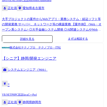
AWS
VB.NET
PHP
C言語
Microsoft Azure
Java
正社員
愛知県名古屋市
大手プロジェクトの案件からWebアプリ・業務システム・組込ソフト等
の開発業務 サーバー、ネットワーク等の構築業務 【案件例】 <Web・オ
ープン系システム> ◎大手金融システム開発 ◎AI関連システムやWebア
プリの開発 ◎Androidアプリ、スマートフォン分野での各種開発 ◎ECサ
まずは相談する
詳細を見る
イト、ポータルサイトの開発 <業務系システム> ◎顧客管理システム開発
◎医療・福祉系システム開発 ◎顧客向けシステム開発・運用・保守 <組
株式会社テクノプロ テクノプロ・IT社
込制御ソフトウェア開発> ◎車載系制御システム開発 ◎IoT画像処理制御
開発 <インフラ構築> ◎大手Sier社内情報基盤構築PJ(Windows Server) ◎大
【シニア】静岡/開発エンジニア
手メーカー基幹システムクラウド構築(AWS,Azure,Google) ◎インフラ仮
想基盤構築(Citrix,Vmware) ◎基幹ネットワークの更改(設計、構築、導入
システムエンジニア（Web）
支援) (変更の範囲)会社の定める業務
-
VB.NET
PHP
C言語
Java
C++
Perl
正社員
静岡県静岡市