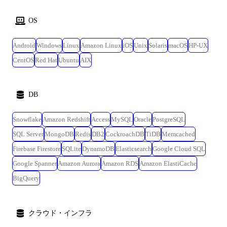
OS
Android
Windows
Linux
Amazon Linux
iOS
Unix
Solaris
macOS
HP-UX
CentOS
Red Hat
Ubuntu
AIX
DB
Snowflake
Amazon Redshift
Access
MySQL
Oracle
PostgreSQL
SQL Server
MongoDB
Redis
DB2
CockroachDB
TiDB
Memcached
Firebase Firestore
SQLite
DynamoDB
Elasticsearch
Google Cloud SQL
Google Spanner
Amazon Aurora
Amazon RDS
Amazon ElastiCache
BigQuery
クラウド・インフラ