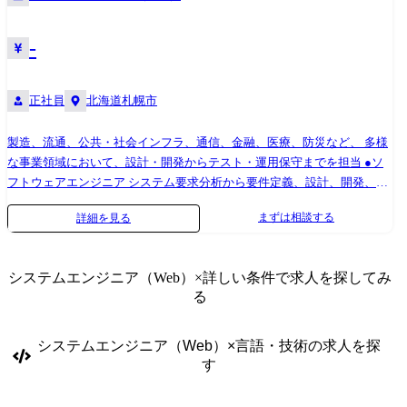
前提としています。
-
正社員
北海道札幌市
製造、流通、公共・社会インフラ、通信、金融、医療、防災など、 多様
な事業領域において、設計・開発からテスト・運用保守までを担当 ●ソ
フトウェアエンジニア システム要求分析から要件定義、設計、開発、テ
スト、運用・保守まで、 上流工程から一貫して携わり、技術力を活かし
まずは相談する
詳細を見る
て課題解決に貢献します。 ●ハードウェアエンジニア 自動車、家電製
品、医療機器などの電子機器や電子回路の 開発に携わります。 仕様検討
から回路・基板設計、シミュレーション、 テスト・評価、マニュアル作
システムエンジニア（Web）
×詳しい条件で求人を探してみ
成まで、ハードウェア開発の 各工程に幅広く関与します。 ●インフラエ
る
ンジニア ネットワーク、サーバー、セキュリティ、クラウドなどのイン
フラ 設計、構築、運用、保守に携わります。 【主なプロジェクト】 ・
製造 物流管理システム、在庫管理システム ・金融 銀行オンラインシ
システムエンジニア（Web）
×
言語・技術
の求人を探
ステム、ATM、クレジット基幹システム ・官公庁/自治体 人事評価シ
す
ステム、大学向け管理システム ・流通/サービス 販売管理システム、
ECシステム ・社会インフラ 電力配送電システム、鉄道座席予約システ