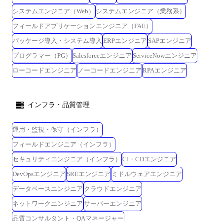
システムエンジニア（Web）
システムエンジニア（業務系）
フィールドアプリケーションエンジニア（FAE）
パッケージ導入・システム導入
ERPエンジニア
SAPエンジニア
プログラマー（PG）
Salesforceエンジニア
ServiceNowエンジニア
ローコードエンジニア
ノーコードエンジニア
RPAエンジニア
インフラ・品質管理
運用・監視・保守（インフラ）
フィールドエンジニア（インフラ）
セキュリティエンジニア（インフラ）
CI・CDエンジニア
DevOpsエンジニア
SREエンジニア
ミドルウェアエンジニア
データベースエンジニア
クラウドエンジニア
ネットワークエンジニア
サーバーエンジニア
品質コンサルタント・QAマネージャー