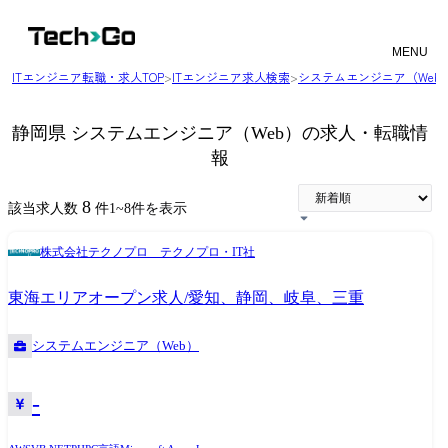
MENU
ITエンジニア転職・求人TOP
>
ITエンジニア求人検索
>
システムエンジニア（Web
静岡県 システムエンジニア（Web）の求人・転職情
報
8
該当求人数
件
1
~
8
件を表示
株式会社テクノプロ テクノプロ・IT社
東海エリアオープン求人/愛知、静岡、岐阜、三重
システムエンジニア（Web）
-