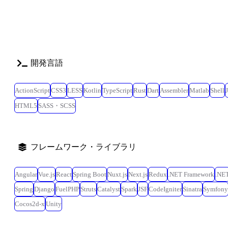
開発言語
ActionScript
CSS3
LESS
Kotlin
TypeScript
Rust
Dart
Assembler
Matlab
Shell
HTML5
SASS・SCSS
フレームワーク・ライブラリ
Angular
Vue.js
React
Spring Boot
Nuxt.js
Next.js
Redux
.NET Framework
.NE
Spring
Django
FuelPHP
Struts
Catalyst
Spark
JSF
CodeIgniter
Sinatra
Symfony
Cocos2d-x
Unity