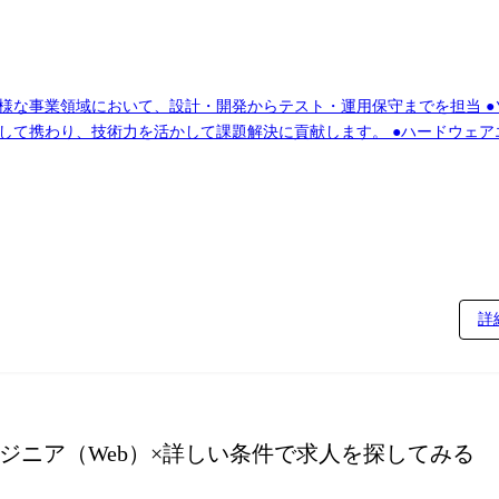
様な事業領域において、設計・開発からテスト・運用保守までを担当 ●
して携わり、技術力を活かして課題解決に貢献します。 ●ハードウェア
設計、シミュレーション、 テスト・評価、マニュアル作成まで、ハードウ
などのインフラ 設計、構築、運用、保守に携わります。 【主なプロジ
ステム ・官公庁/自治体 人事評価システム、大学向け管理システム ・
通信 IP通信ネットワークシステム、各種監視システム ・制御 デジタ
詳
ジニア（Web）
×詳しい条件で求人を探してみる