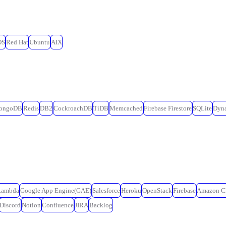
OS
Red Hat
Ubuntu
AIX
ongoDB
Redis
DB2
CockroachDB
TiDB
Memcached
Firebase Firestore
SQLite
Dyn
Lambda
Google App Engine(GAE)
Salesforce
Heroku
OpenStack
Firebase
Amazon C
Discord
Notion
Confluence
JIRA
Backlog