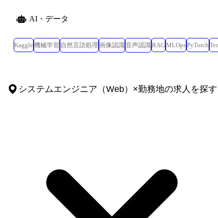
AI・データ
Kaggle
機械学習
自然言語処理
画像認識
音声認識
RAG
MLOps
PyTorch
Te
システムエンジニア（Web）
×
勤務地
の求人を探す