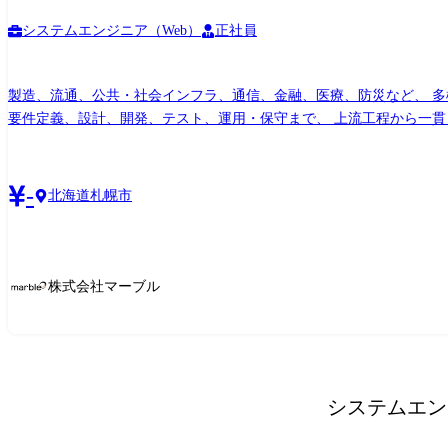
システムエンジニア（Web）
正社員
製造、流通、公共・社会インフラ、通信、金融、医療、防災など、 多
要件定義、設計、開発、テスト、運用・保守まで、 上流工程から一貫
電子機器や電子回路の 開発に携わります。 仕様検討から回路・基板
ンフラエンジニア ネットワーク、サーバー、セキュリティ、クラウド
システム ・金融 銀行オンラインシステム、ATM、クレジット基幹シ
-
北海道札幌市
ム ・社会インフラ 電力配送電システム、鉄道座席予約システム ・
株式会社マーブル
システムエン