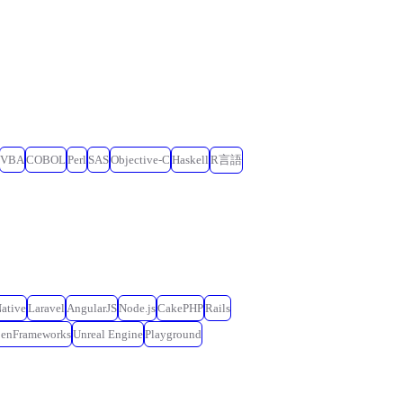
VBA
COBOL
Perl
SAS
Objective-C
Haskell
R言語
ative
Laravel
AngularJS
Node.js
CakePHP
Rails
penFrameworks
Unreal Engine
Playground