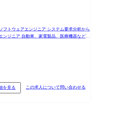
ソフトウェアエンジニア システム要求分析から
エンジニア 自動車、家電製品、医療機器などの
ェア開発の 各工程に幅広く関与します。 ●イ
ェクト】 ・製造 物流管理システム、在庫管理
流通/サービス 販売管理システム、ECシステ
ル家電、車載組み込みシステム
この求人について問い合わせる
細を見る