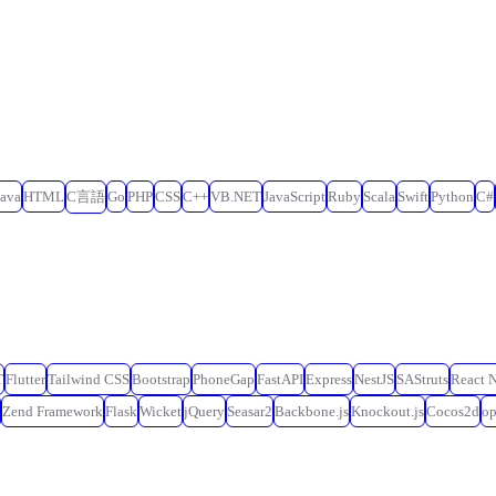
Java
HTML
C言語
Go
PHP
CSS
C++
VB.NET
JavaScript
Ruby
Scala
Swift
Python
C#
T
Flutter
Tailwind CSS
Bootstrap
PhoneGap
FastAPI
Express
NestJS
SAStruts
React N
Zend Framework
Flask
Wicket
jQuery
Seasar2
Backbone.js
Knockout.js
Cocos2d
o