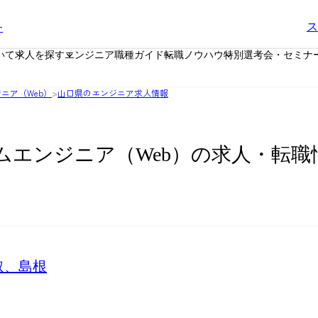
ー
ス
いて
求人を探す
エンジニア職種ガイド
転職ノウハウ
特別選考会・セミナ
ニア（Web）
>
山口県のエンジニア求人情報
ムエンジニア（Web）の求人・転職
取、島根