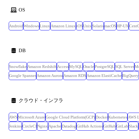
OS
Android
Windows
Linux
Amazon Linux
iOS
Unix
Solaris
macOS
HP-UX
Cent
DB
Snowflake
Amazon Redshift
Access
MySQL
Oracle
PostgreSQL
SQL Server
M
Google Spanner
Amazon Aurora
Amazon RDS
Amazon ElastiCache
BigQuery
クラウド・インフラ
AWS
Microsoft Azure
Google Cloud Platform(GCP)
Docker
Kubernetes
AWS 
Jenkins
CircleCI
Nginx
Apache
Datadog
GitHub Actions
GitHub
GitLab
Slack