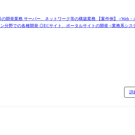
構築業務 【案件例】 <Web・オープン系システム> ◎大手金融システム開発
イト、ポータルサイトの開発 <業務系システム> ◎顧客管理システム開発 ◎医療・福祉系
e,Google) ◎インフラ仮想基盤構築(Citrix,Vmware) ◎基幹ネットワークの更
詳