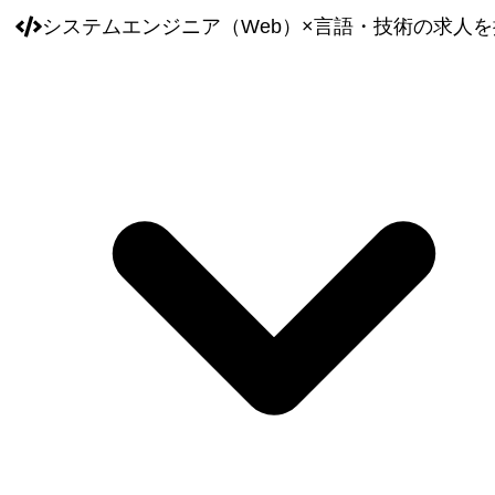
システムエンジニア（Web）
×
言語・技術
の求人を