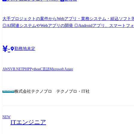
大手プロジェクトの案件からWebアプリ・業務システム・組込ソフト等の開発業務 サーバー、ネットワーク等の
◎AI関連システムやWebアプリの開発 ◎Androidアプリ、スマートフォン分野での各種開発 ◎ECサ
システム開発 ◎顧客向けシステム開発・運用・保守 <組込制御ソフトウェア開発> ◎車載系制御システム開発 ◎IoT画像処理制御開発 <インフラ構築> ◎大手Sier社内情報基盤構築
PJ(Windows Server) ◎大手メーカー基幹システムクラウド構築(AWS,Azur
社の定める業務
-
勤務地未定
AWS
VB.NET
PHP
Python
C言語
Microsoft Azure
株式会社テクノプロ テクノプロ・IT社
NEW
ITエンジニア