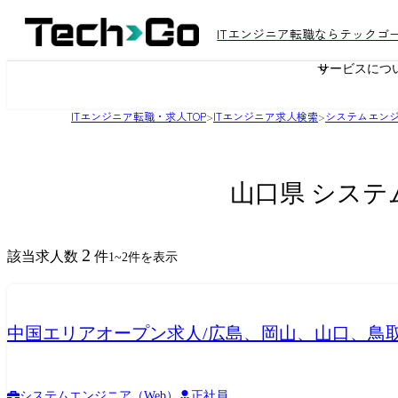
ITエンジニア転職ならテックゴ
サービスにつ
ITエンジニア転職・求人TOP
>
ITエンジニア求人検索
>
システムエンジ
山口県 システ
2
該当求人数
件
1
~
2
件を表示
中国エリアオープン求人/広島、岡山、山口、鳥
システムエンジニア（Web）
正社員