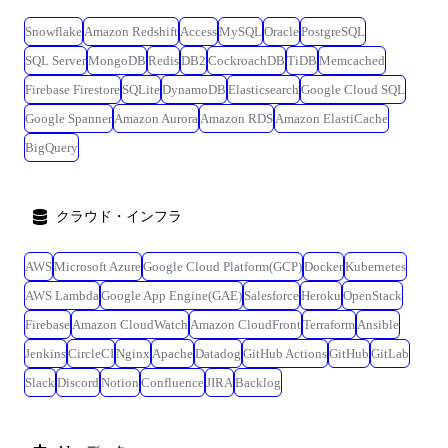
Snowflake
Amazon Redshift
Access
MySQL
Oracle
PostgreSQL
SQL Server
MongoDB
Redis
DB2
CockroachDB
TiDB
Memcached
Firebase Firestore
SQLite
DynamoDB
Elasticsearch
Google Cloud SQL
Google Spanner
Amazon Aurora
Amazon RDS
Amazon ElastiCache
BigQuery
クラウド・インフラ
AWS
Microsoft Azure
Google Cloud Platform(GCP)
Docker
Kubernetes
AWS Lambda
Google App Engine(GAE)
Salesforce
Heroku
OpenStack
Firebase
Amazon CloudWatch
Amazon CloudFront
Terraform
Ansible
Jenkins
CircleCI
Nginx
Apache
Datadog
GitHub Actions
GitHub
GitLab
Slack
Discord
Notion
Confluence
JIRA
Backlog