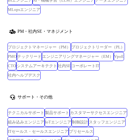
BIエンジニア
AI・機械学習（LLM）エンジニア
データエンジニア
MLopsエンジニア
PM・社内SE・マネジメント
プロジェクトマネージャー（PM）
プロジェクトリーダー（PL）
PMO
テックリード
エンジニアリングマネージャー（EM）
VpoE
CTO
システムアーキテクト
社内SE
コーポレートIT
社内ヘルプデスク
サポート・その他
テクニカルサポート
製品サポート
カスタマーサクセスエンジニア
組み込みエンジニア
IoTエンジニア
制御設計
スタッフエンジニア
ITセールス・セールスエンジニア
プリセールス