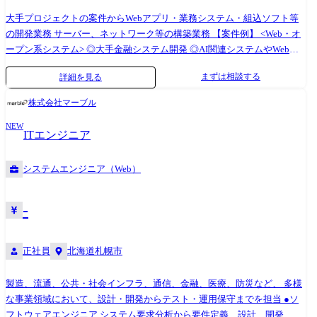
大手プロジェクトの案件からWebアプリ・業務システム・組込ソフト等
の開発業務 サーバー、ネットワーク等の構築業務 【案件例】 <Web・オ
ープン系システム> ◎大手金融システム開発 ◎AI関連システムやWebア
プリの開発 ◎Androidアプリ、スマートフォン分野での各種開発 ◎ECサ
まずは相談する
詳細を見る
イト、ポータルサイトの開発 <業務系システム> ◎顧客管理システム開発
◎医療・福祉系システム開発 ◎顧客向けシステム開発・運用・保守 <組
株式会社マーブル
込制御ソフトウェア開発> ◎車載系制御システム開発 ◎IoT画像処理制御
NEW
開発 <インフラ構築> ◎大手Sier社内情報基盤構築PJ(Windows Server) ◎大
ITエンジニア
手メーカー基幹システムクラウド構築(AWS,Azure,Google) ◎インフラ仮
想基盤構築(Citrix,Vmware) ◎基幹ネットワークの更改(設計、構築、導入
システムエンジニア（Web）
支援) (変更の範囲)会社の定める業務
-
正社員
北海道札幌市
製造、流通、公共・社会インフラ、通信、金融、医療、防災など、 多様
な事業領域において、設計・開発からテスト・運用保守までを担当 ●ソ
フトウェアエンジニア システム要求分析から要件定義、設計、開発、テ