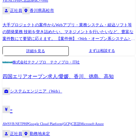
VB.NET
PHP
C言語
Java
C++
Perl
正社員
香川県高松市
大手プロジェクトの案件からWebアプリ・業務システム・組込ソフト等
の開発業務 技術を突き詰めたい、マネジメントを行いたいなど、豊富な
案件数にて要望に応えます。 【案件例】 <Web・オープン系システム> ◎
大手金融システム開発 ◎AI関連システムやWebアプリの開発 ◎Android
まずは相談する
詳細を見る
アプリ、スマートフォン分野での各種開発 ◎ECサイト、ポータルサイト
の開発 <業務系システム> ◎顧客管理システム開発 ◎医療・福祉系シス
株式会社テクノプロ テクノプロ・IT社
テム開発 ◎顧客向けシステム開発・運用・保守 <組込制御ソフトウェア
開発> ◎車載系制御システム開発 ◎IoT画像処理制御開発 (変更の範囲)会
四国エリアオープン求人/愛媛、香川、徳島、高知
社の定める業務
システムエンジニア（Web）
-
AWS
VB.NET
PHP
Google Cloud Platform(GCP)
C言語
Microsoft Azure
正社員
勤務地未定