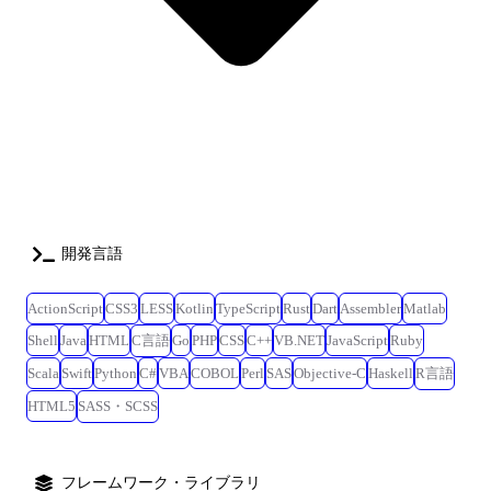
開発言語
ActionScript
CSS3
LESS
Kotlin
TypeScript
Rust
Dart
Assembler
Matlab
Shell
Java
HTML
C言語
Go
PHP
CSS
C++
VB.NET
JavaScript
Ruby
Scala
Swift
Python
C#
VBA
COBOL
Perl
SAS
Objective-C
Haskell
R言語
HTML5
SASS・SCSS
フレームワーク・ライブラリ