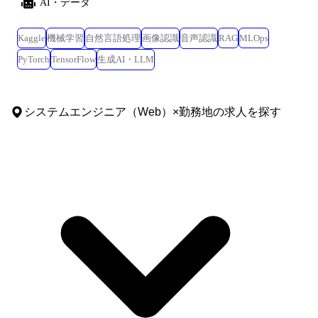
AI・データ
Kaggle
機械学習
自然言語処理
画像認識
音声認識
RAG
MLOps
PyTorch
TensorFlow
生成AI・LLM
システムエンジニア（Web）
×
勤務地
の求人を探す