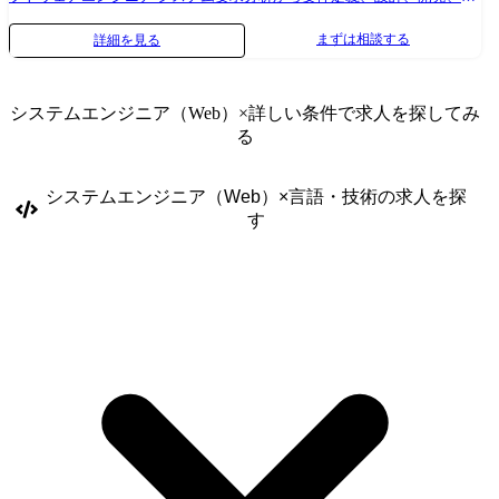
スト、運用・保守まで、 上流工程から一貫して携わり、技術力を活かし
まずは相談する
詳細を見る
て課題解決に貢献します。 ●ハードウェアエンジニア 自動車、家電製
品、医療機器などの電子機器や電子回路の 開発に携わります。 仕様検討
から回路・基板設計、シミュレーション、 テスト・評価、マニュアル作
システムエンジニア（Web）
×詳しい条件で求人を探してみ
成まで、ハードウェア開発の 各工程に幅広く関与します。 ●インフラエ
る
ンジニア ネットワーク、サーバー、セキュリティ、クラウドなどのイン
フラ 設計、構築、運用、保守に携わります。 【主なプロジェクト】 ・
製造 物流管理システム、在庫管理システム ・金融 銀行オンラインシ
システムエンジニア（Web）
×
言語・技術
の求人を探
ステム、ATM、クレジット基幹システム ・官公庁/自治体 人事評価シ
す
ステム、大学向け管理システム ・流通/サービス 販売管理システム、
ECシステム ・社会インフラ 電力配送電システム、鉄道座席予約システ
ム ・通信 IP通信ネットワークシステム、各種監視システム ・制御 デ
ジタル家電、車載組み込みシステム