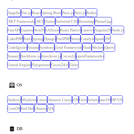
Angular
Vue.js
React
Spring Boot
Nuxt.js
Next.js
Redux
.NET Framework
.NET
Flutter
Tailwind CSS
Bootstrap
PhoneGap
FastAPI
Express
NestJS
SAStruts
React Native
Laravel
AngularJS
Node.js
CakePHP
Rails
Spring
Django
FuelPHP
Struts
Catalyst
Spark
JSF
CodeIgniter
Sinatra
Symfony
Zend Framework
Flask
Wicket
jQuery
Seasar2
Backbone.js
Knockout.js
Cocos2d
openFrameworks
Unreal Engine
Playground
Cocos2d-x
Unity
OS
Android
Windows
Linux
Amazon Linux
iOS
Unix
Solaris
macOS
HP-UX
CentOS
Red Hat
Ubuntu
AIX
DB