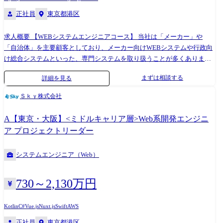
正社員
東京都港区
求人概要 【WEBシステムエンジニアコース】 当社は「メーカー」や
「自治体」を主要顧客としており、メーカー向けWEBシステムや行政向
け総合システムといった、専門システムを取り扱うことが多くありま
す。 皆さまには研修を通して、バックエンドのシステム開発エンジニア
まずは相談する
詳細を見る
としてのご活躍を期待し、入社後約3か月間の研修にご参加いただきま
す。 入社日 ●入社日:2026年10月1日 ※以降も採用の予定あり 研修内容
Ｓｋｙ株式会社
プログラミングの基礎から、システム開発演習まで ●研修期間:約3ヵ月
1.基礎知識 └Javaプログラミング └HTML、CSS、データベース、Git、
A【東京・大阪】<ミドルキャリア層>Web系開発エンジニ
Junit、Linux、Spring、Spring Boot 2.WEBアプリケーション └アプリケー
ア プロジェクトリーダー
ション開発演習 └チーム開発演習 ※研修内容・期間は変更になる可能性
がございます。 配属例 ●2025年2月入社/23歳/文系大学卒 前職はメーカ
システムエンジニア（Web）
ーで広報・採用の仕事をしていた。 8か月間の自己学習
(HTML,CSS,Javascript)を行い、 ITエンジニアへの転職を希望して入社。
●配属プロジェクト 自動車メーカー向けWEBシステムの開発プロジェク
730～2,130万円
トにて、 機能を満たすSWの設計〜実装・テストまでの一連工程に従事
エンジニアとしての技術のベースを作る大切なタイミングであるため、
Kotlin
C#
Vue.js
Nuxt.js
Swift
AWS
学んだことが活かせるプロジェクトへ配属し、経験を積んでいただきた
正社員
東京都港区
いと考えております。 ●研修期間中の勤務地 オンラインにて研修を行い