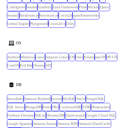
設計、開発、テスト、保守 ※担当案件によっては当社正社員として、客
先企業へ無期雇用派遣となる可能性があります 【変更の範囲※1】 会社
CodeIgniter
Sinatra
Symfony
Zend Framework
Flask
Wicket
jQuery
内の全ての業務、客先の業務、将来的に出向を実施した場合は出向先の
Seasar2
Backbone.js
Knockout.js
Cocos2d
openFrameworks
全ての業務(ただし本人と相談の上で決定します) ※1 「変更の範囲」と
Unreal Engine
Playground
Cocos2d-x
Unity
は、将来の配置転換などによって変わり得る就業場所・業務の範囲を指
します。
OS
Android
Windows
Linux
Amazon Linux
iOS
Unix
Solaris
macOS
HP-UX
CentOS
Red Hat
Ubuntu
AIX
DB
Snowflake
Amazon Redshift
Access
MySQL
Oracle
PostgreSQL
SQL Server
MongoDB
Redis
DB2
CockroachDB
TiDB
Memcached
Firebase Firestore
SQLite
DynamoDB
Elasticsearch
Google Cloud SQL
Google Spanner
Amazon Aurora
Amazon RDS
Amazon ElastiCache