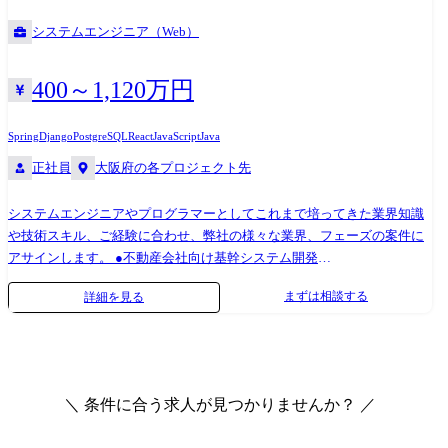
エンジニアは上司・営業担当との定期的な面談を通じて、希望やキャリ
システムエンジニア（Web）
アプランを伝える場があります。 タイミングや状況にもよりますが、当
社では本人の志向に沿ったプロジェクトアサインを行っています。 案件
事例 ￭ヒーリング・ミュージックアプリ開発 ・テクノロジー:React
400～1,120万円
Native、PHP(Laravel)、クラウドインフラ(AWS) ・対応フェーズ:企画・デ
ザインコンセプト設計、基本設計、詳細設計、実装、 単体結合試験 、受
Spring
Django
PostgreSQL
React
JavaScript
Java
入支援、保守運用 ￭LINEミニアプリ開発 ・テクノロジー:Vue.js、
正社員
大阪府の各プロジェクト先
JavaScript、Python、AWSマイクロサービス構成 ・対応フェーズ:設計、
実装、単体結合試験 ￭都内の信託銀行様でミドルウェアの刷新プロジェ
システムエンジニアやプログラマーとしてこれまで培ってきた業界知識
クト ・テクノロジー:Java SpringとStrutsからSpringバッジ、Spring webに
や技術スキル、ご経験に合わせ、弊社の様々な業界、フェーズの案件に
刷新 ・対応フェーズ:要件定義、設計、実装、単体結合試験、保守運用
アサインします。 ●不動産会社向け基幹システム開発
(Java/Spring/React/PostgreSQL/AWS) ●保険会社向け営業管理システム開
まずは相談する
詳細を見る
発(Python/Django/JavaScript/MySQL) ●損保業界のECサイト企画開発
(PHP/Laravel/MySQL) ●IoTプラットフォーム開発・実証実験
(Java/Spring/Vue.JS/PostgreSQL/Azure) ●AIを活用したデータ分析(Python)
①各営業が参画するプロジェクト候補を獲得 ②営業マネージャー指揮の
もと、案件選抜会議を実施 ※案件を持ち寄り、エンジニアが一番自分の
＼ 条件に合う求人が見つかりませんか？ ／
キャリアに近づけて、会社が定める条件に近いプロジェクトはどれかを
選抜する ③エンジニアと営業が面談 ※今までの経歴や今後の方向性を確