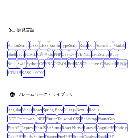
キルチェンジの実績も多数あります。 プロジェクト例 大手ゼネコン向け
保守に関する計画も立案・推進も実施しております。 ◎開発環境:Ruby
業務DX推進プロジェクト 大手ゼネコンの建物の企画・設計から施工、竣
on Rails,Vue.js/React,AWS ◎対応フェーズ:要件定義、基本・詳細設計、
工後の維持管理・運営までの各情報を全てデジタル化し、それらを仮想
開発、テスト、保守 ※担当案件によっては当社正社員として、客先企業
空間上にリアルタイムに再現する「デジタルツイン」を推進していま
へ無期雇用派遣となる可能性があります 【変更の範囲※1】 会社内の全
す。 当社ではIoT/UI・UX/クラウド/bigdataの技術分野を提供しており、
開発言語
ての業務、客先の業務、将来的に出向を実施した場合は出向先の全ての
某社の業務DXの推進を行います。 ◎開発環境:React(/Nuxt.js),TypeScript,
業務(ただし本人と相談の上で決定します) ※1 「変更の範囲」とは、将来
Three.js, PHP(Laravel),AWS ◎対応フェーズ:提案、要件定義、基本・詳細
の配置転換などによって変わり得る就業場所・業務の範囲を指します。
ActionScript
CSS3
LESS
Kotlin
TypeScript
Rust
Dart
Assembler
Matlab
設計、開発、テスト、保守 大手商社向けグループファイナンス部門のDX
Shell
Java
HTML
C言語
Go
PHP
CSS
C++
VB.NET
JavaScript
Ruby
支援 大手商社にてグループファイナンスを提供している部門のDX組織立
上げの支援を行います。 グループ各社へ財務部門が持つ情報のスムーズ
Scala
Swift
Python
C#
VBA
COBOL
Perl
SAS
Objective-C
Haskell
R言語
な提供や、グループ全体で利用可能なデジタルプラットフォームの立上
HTML5
SASS・SCSS
げなどを、クライアントと相談しながら進めていきます。 ◎開発環境:
◎対応フェーズ:コンサルティング、提案、要件定義、基本・詳細設計、
開発、テスト、保守 国産No1 SaaSプロダクト開発のPM業務 国産No1の
フレームワーク・ライブラリ
ユーザ数を誇るSaaSプロダクト開発のPM業務を実施しています。 製品
戦略・企画との要件定義、UIUX部門との要件定義などを行いつつ、シス
Angular
Vue.js
React
Spring Boot
Nuxt.js
Next.js
Redux
テム開発方針提案・見積・スケジュール管理、設計/開発メンバーの指示
などを行っております。 AWSなどのクラウドを活用したシステムの運
.NET Framework
.NET
Flutter
Tailwind CSS
Bootstrap
PhoneGap
用・保守に関する計画も立案・推進も実施しております。 ◎開発環
FastAPI
Express
NestJS
SAStruts
React Native
Laravel
AngularJS
Node.js
境:Ruby on Rails,Vue.js/React,AWS ◎対応フェーズ:要件定義、基本・詳細
CakePHP
Rails
Spring
Django
FuelPHP
Struts
Catalyst
Spark
JSF