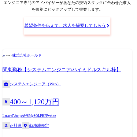
認する ④お客様やプロジェクトメンバーと顔合わせを実施し、参画する
エンジニア専門のアドバイザー
があなたの技術スタックに合わせた求人
プロジェクトが決定
を個別にピックアップして提案します。
希望条件を伝えて、求人を提案してもらう
株式会社ボールド
関東勤務【システムエンジニア/ハイミドルスキル枠】
システムエンジニア（Web）
400～1,120万円
Laravel
Vue.js
AWS
MySQL
PHP
Python
正社員
勤務地未定