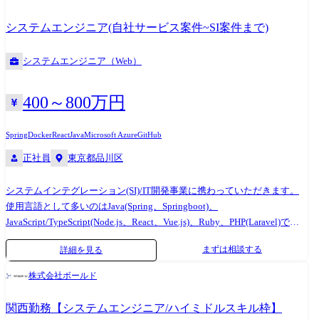
伴うシステム維持 ・業務委託先のベンダー管理 ・生成AIを活用した開発
生産性/品質向上への取り組み ※全ての募集における雇い入れ後の、従事
システムエンジニア(自社サービス案件~SI案件まで)
すべき業務・就業場所の変更の範囲については下記の通りとします。 業
務の変更の範囲:会社内でのすべての業務 就業場所の変更の範囲:本社お
システムエンジニア（Web）
よび国内外の支社、営業所、グループ内外の出向先事業所(テレワークを
行う場所を含む)
400～800万円
Spring
Docker
React
Java
Microsoft Azure
GitHub
正社員
東京都品川区
システムインテグレーション(SI)/IT開発事業に携わっていただきます。
使用言語として多いのはJava(Spring、Springboot)、
JavaScript/TypeScript(Node.js、React、Vue.js)、Ruby、PHP(Laravel)です!
【業務イメージ】 ￭開発だけではなくチーム増員・拡大の検討など、ビ
まずは相談する
詳細を見る
ジネスサイドの経験も積むことが可能です。 ￭タイミングによってはス
キルチェンジも可能な環境です(Node.js、React、Vue.js、Python、Go、
株式会社ボールド
Ruby、Laravelなど) ￭多くのユーザーが利用するWebシステムでの開発業
務等、幅広い開発案件をご用意しております。 ￭業界、業種問わずエン
関西勤務【システムエンジニア/ハイミドルスキル枠】
ジニアとして多彩な経験を積める環境です 【プロジェクトのアサイン】