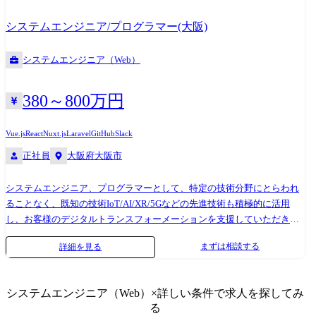
のある案件に多く携わっております。 当社のSE・PGの特徴 1,有名SaaSサ
ービスなど市場ニーズの高いプロダクト開発に携わることができる 国産
システムエンジニア/プログラマー(大阪)
で有名なMA(Marketing Automation)のSaaSサービス、CRM(Customer
Relationship Management)製品、レストラン予約管理SaaSサービスなど、
システムエンジニア（Web）
世の中でニーズの高いプロダクト開発に関して主要なポジションを当社
で対応しており、製品開発の方針や戦略に影響を与えることができま
す。対応範囲も製品開発責任者の要望に対する企画/提案・要件定義・設
380～800万円
計・実装などアプリケーションに関わる部分や、アーキテクチャや
AWS/Azure等のインフラに関わる領域まで幅広く関わっている為、当社
Vue.js
React
Nuxt.js
Laravel
GitHub
Slack
の中で技術の幅を広げることができます。 2,世の中に影響力がある大手
正社員
大阪府大阪市
企業のサービスに携わることができる 大手通信キャリアのオンライン販
売サービス、大手車メーカーのサブスクリプションサービスやコネクテ
システムエンジニア、プログラマーとして、特定の技術分野にとらわれ
ィッドカー、大手採用支援企業サイトの先進化など、世の中にインパク
ることなく、既知の技術IoT/AI/XR/5Gなどの先進技術も積極的に活用
トがある企業のサービスを当社が主導して開発しております。当社自社
し、お客様のデジタルトランスフォーメーションを支援していただきま
内ではWEBアプリケーション開発だけでなくモバイルアプリ、インフラ
す。 当社では技術×コンサルを強みにDX/プロダクト・サービス開
構築、UIUX開発、業務システム開発など幅広く対応でき、世の中からニ
まずは相談する
詳細を見る
発/SaaS開発案件を、直接大手企業やスタートアップ系企業から多くご相
ーズが高いサービス開発に携わること可能です。 3,時代に求められるニ
談いただいており、顧客・市場に寄り添いつつも社員にとってやりがい
ーズに合わせて自社内でスキルチェンジができる 当社では多様なIT技術
のある案件に多く携わっております。 当社のSE・PGの特徴 1,有名SaaSサ
(Cloud/UI・UX/WEB/Mobile/業務システム)と先進技術(IoT/AI/XR/5G等)
システムエンジニア（Web）
×詳しい条件で求人を探してみ
ービスなど市場ニーズの高いプロダクト開発に携わることができる 国産
のエンジニアが所属しており、ニーズに合わせた技術分野での開発経験
る
で有名なMA(Marketing Automation)のSaaSサービス、CRM(Customer
を積むことやキャリアプランに合わせた開発経験を転職せずに当社内で