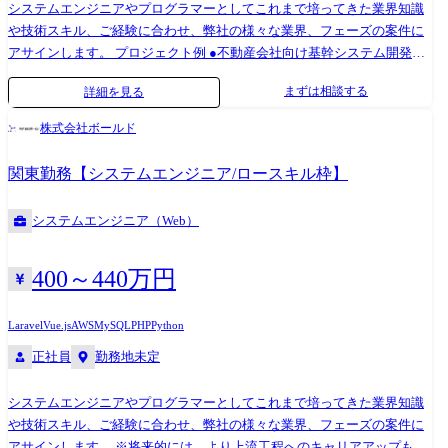
システムエンジニアやプログラマーとしてこれまで培ってきた業界知識
や技術スキル、ご経験に合わせ、弊社の様々な業界、フェーズの案件に
アサインします。 プロジェクト例 ●不動産会社向け基幹システム開発
(Java/Spring/React/PostgreSQL/AWS) ●保険会社向け営業管理システム開
まずは相談する
詳細を見る
発(Python/Django/JavaScript/MySQL) ●損保業界のECサイト企画開発
(PHP/Laravel/MySQL) ●IoTプラットフォーム開発・実証実験
株式会社ボールド
(Java/Spring/Vue.JS/PostgreSQL/Azure) ●AIを活用したデータ分析(Python)
プロジェクト参画までの流れ ①各営業が参画するプロジェクト候補を獲
関東勤務【システムエンジニア/ロースキル枠】
得 ②営業マネージャー指揮のもと、案件選抜会議を実施 ※案件を持ち寄
り、エンジニアが一番自分のキャリアに近づけて、会社が定める条件に
システムエンジニア（Web）
近いプロジェクトはどれかを選抜する ③エンジニアと営業が面談 ※今ま
での経歴や今後の方向性を確認する ④お客様やプロジェクトメンバーと
顔合わせを実施し、参画するプロジェクトが決定
400～440万円
Laravel
Vue.js
AWS
MySQL
PHP
Python
正社員
勤務地未定
システムエンジニアやプログラマーとしてこれまで培ってきた業界知識
や技術スキル、ご経験に合わせ、弊社の様々な業界、フェーズの案件に
アサインします。 ※将来的には、より上流工程へのキャリアアップも見