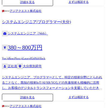
まずは相談する
詳細を見る
ク選定、システム全体の設計、そして開発チームを技術を通してリード
しながらの実装・テスト・デプロイまで、一貫して技術的責任者として
アジアクエスト株式会社
プロジェクトを牽引します。 特に、大規模トラフィックを捌くためのマ
イクロサービス化推進や、データ駆動型意思決定を支えるリアルタイム
システムエンジニア/プログラマー(大分)
データ基盤の構築など、最先端の技術課題に挑戦し、技術的負債の解消
と未来志向のシステム構築を主導していただきます。 【規模】
システムエンジニア（Web）
50人月～100人月
380～800万円
Vue.js
React
Nuxt.js
Laravel
GitHub
Slack
正社員
大分県別府市
システムエンジニア、プログラマーとして、特定の技術分野にとらわれ
ることなく、既知の技術IoT/AI/XR/5Gなどの先進技術も積極的に活用
し、お客様のデジタルトランスフォーメーションを支援していただきま
す。 当社では技術×コンサルを強みにDX/プロダクト・サービス開
まずは相談する
詳細を見る
発/SaaS開発案件を、直接大手企業やスタートアップ系企業から多くご相
談いただいており、顧客・市場に寄り添いつつも社員にとってやりがい
アジアクエスト株式会社