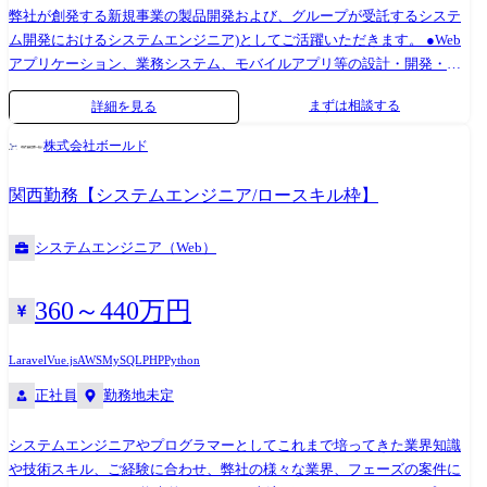
Nuxt(TypeScript) 【サーバーサイド】Node.js(TypeScript) 【インフラ】
弊社が創発する新規事業の製品開発および、グループが受託するシステ
AWS 【開発手法】スクラム開発 【作業場所】弊社オフィス内 ＜睡眠デ
ム開発におけるシステムエンジニア)としてご活躍いただきます。 ●Web
ータ連携アプリ開発＞ 【担当工程】他社からの引継ぎ+保守運用開発(新
アプリケーション、業務システム、モバイルアプリ等の設計・開発・運
機能開発あり) 【規模】5名～10名 【期間】9ヶ月 【クライアント】
用 ●クライアントとの要件定義、仕様調整、提案 ●チーム内ミーティン
まずは相談する
詳細を見る
Flutter(Dart) 【フロントエンド】Vue.js(TypeScript) 【サーバーサイド】
グ、アジャイル開発推進 ●システム保守・運用・改善 ●新技術の調査・
Spring(Java) 【インフラ】AWS 【開発手法】ウォーターフォール開発、
導入や開発プロセス改善 プロジェクト例 ●大手企業向け業務システム開
株式会社ボールド
保守開発はアジャイル開発 【作業場所】弊社オフィス内 ＜駐車場システ
発(Java, Spring, AWS) ●スタートアップ新規サービスの立ち上げ(React,
ム開発＞ 【担当工程】要件定義～保守運用 【規模】10名～20名 【期
Node.js, GCP) ●モバイルアプリ開発(Swift, Kotlin) ●ChatGPTをはじめとす
関西勤務【システムエンジニア/ロースキル枠】
間】6ヶ月 【クライアント】Android(Kotlin)、iOS(Swift) 【フロントエン
る生成AIの実装や、DXソリューションの技術選定 開発環境・技術スタッ
ド】Vue.js(TypeScript) 【サーバーサイド】Spring(Java) 【インフラ】AWS
ク ●言語:Java/Python/JavaScript(TypeScript)/C#/Swift/Kotlin など ●フレー
システムエンジニア（Web）
【開発手法】ウォーターフォール開発、保守開発はアジャイル開発 【作
ムワーク:Spring Boot/React/Angular/Django など ●インフ
業場所】弊社オフィス内 ＜健康サービスWebアプリ開発＞ 【担当工程】
ラ:AWS/GCP/Azure ●その他:Git/CI/CD(Jenkins, GitHub Actions
基本設計～保守運用 【規模】5名～10名 【期間】9ヶ月 【フロントエン
等)/Docker/Kubernetes など ●開発手法:アジャイル/スクラム/ウォーターフ
360～440万円
ド】React(TypeScript) 【サーバーサイド】.NET Framework (C#) 【インフ
ォール
ラ】Azure 【開発手法】ウォーターフォール開発 【作業場所】弊社オフ
Laravel
Vue.js
AWS
MySQL
PHP
Python
ィス内
正社員
勤務地未定
システムエンジニアやプログラマーとしてこれまで培ってきた業界知識
や技術スキル、ご経験に合わせ、弊社の様々な業界、フェーズの案件に