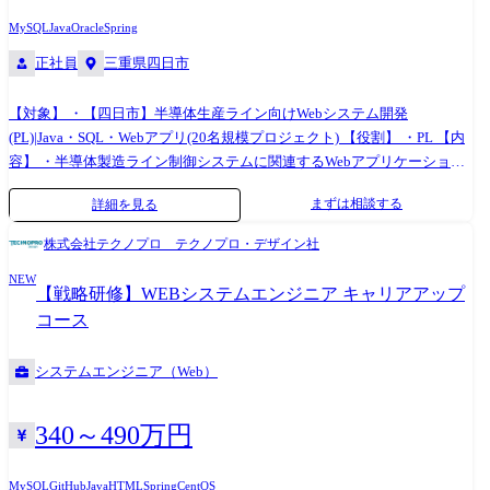
MySQL
Java
Oracle
Spring
正社員
三重県四日市
【対象】 ・【四日市】半導体生産ライン向けWebシステム開発
(PL)|Java・SQL・Webアプリ(20名規模プロジェクト) 【役割】 ・PL 【内
容】 ・半導体製造ライン制御システムに関連するWebアプリケーション
の開発を担当 ・要件定義から設計・実装・テストまで一連の工程を担当
まずは相談する
詳細を見る
・顧客との仕様調整および要件整理、設計レビューの実施 ・チームメン
バーの進捗管理・課題管理(PL業務の一部担務)
株式会社テクノプロ テクノプロ・デザイン社
NEW
【戦略研修】WEBシステムエンジニア キャリアアップ
コース
システムエンジニア（Web）
340～490万円
MySQL
GitHub
Java
HTML
Spring
CentOS