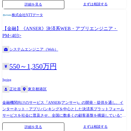
まずは相談する
詳細を見る
ジニア等様々な職種のメンバーと連携を取りながらプロジェクト成功に
向けてリードし、ご経験に応じて要件定義から設計・製造・試験まで一
株式会社NTTデータ
貫して担当いただきます。 開発手法はウォーターフォール開発、アジャ
イル開発等様々ですので、個々の適性や希望を考慮しながら開発のスピ
【金融】《ANSER》決済系WEB・アプリエンジニア・
ード感を経験できます。 【主な開発環境】 言語:Java、Kotlin、Go、PHP
PM<403>
フレームワーク:Spring、Gin、Laravel、独自FW DB:MySQL、
PostgreSQL、Oracle インフラ:AWS、Azure、GCP その
システムエンジニア（Web）
他:Docker(Kubernetes)、GitHub Enterprise、Atlassian Confluence、Jira、
backlog 開発手法:ウォーターフォール、アジャイル、プロトタイプ開発
※アーキテクチャ選定から弊社で行っているため、状況に応じて、様々
550～1,350万円
な技術を取り入れてクライアント課題に対してアプローチしています。
クライアント課題や状況にもよりますが、「○○を使ってみたい」などの
Spring
メンバーの希望に応じて、技術選定を行うこともできます。
正社員
東京都港区
金融機関向けのサービス『ANSER(アンサー)』の開発・提供を通し、イ
ンターネット・アプリバンキングを中心とした決済系プラットフォーム
サービスを社会に普及させ、全国に数多くの顧客基盤を構築している“金
融インフラDXを推進するスペシャリスト集団。 長年安定的な事業運営を
まずは相談する
詳細を見る
継続している一方、最新技術の積極導入や顧客接点の強化など、世の中