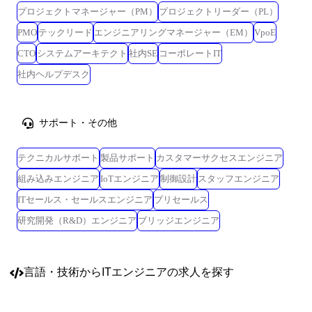
プロジェクトマネージャー（PM）
プロジェクトリーダー（PL）
PMO
テックリード
エンジニアリングマネージャー（EM）
VpoE
CTO
システムアーキテクト
社内SE
コーポレートIT
社内ヘルプデスク
サポート・その他
テクニカルサポート
製品サポート
カスタマーサクセスエンジニア
組み込みエンジニア
IoTエンジニア
制御設計
スタッフエンジニア
ITセールス・セールスエンジニア
プリセールス
研究開発（R&D）エンジニア
ブリッジエンジニア
言語・技術
からITエンジニアの求人を探す