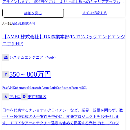
アサインします。 ※将来的には、より上流工程へのキャリアアップも見
据えて成長して頂きます。 ●不動産会社向け基幹システム開発
まずは相談する
詳細を見る
(Java/Spring/React/PostgreSQL/AWS) ●保険会社向け営業管理システム開
発(Python/Django/JavaScript/MySQL) ●損保業界のECサイト企画開発
AMBL株式会社
(PHP/Laravel/MySQL) ●IoTプラットフォーム開発・実証実験
(Java/Spring/Vue.JS/PostgreSQL/Azure) ●AIを活用したデータ分析(Python)
【AMBL株式会社】DX事業本部(INT1)/バックエンドエンジ
①各営業が参画するプロジェクト候補を獲得 ②営業マネージャー指揮の
ニア(PHP)
もと、案件選抜会議を実施 ※案件を持ち寄り、エンジニアが一番自分の
キャリアに近づけて、会社が定める条件に近いプロジェクトはどれかを
システムエンジニア（Web）
選抜する ③エンジニアと営業が面談 ※今までの経歴や今後の方向性を確
認する ④お客様やプロジェクトメンバーと顔合わせを実施し、参画する
プロジェクトが決定
550～800万円
FastAPI
Kubernetes
Microsoft Azure
Rails
Confluence
PostgreSQL
正社員
東京都港区
日本を代表するナショナルクライアントなど、業界・規模を問わず、数
千万〜数億規模の大手案件を中心に、開発プロジェクトをお任せしま
す。 UI/UXやアーキテクチャ選定も含めて提案する弊社では、プロジェ
クトマネージャーやエンジニアだけでなく、デザイナーやインフラエン