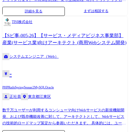
据えて成長して頂きます。 プロジェクト例 ●不動産会社向け基幹システ
まずは相談する
詳細を見る
ム開発(Java/Spring/React/PostgreSQL/AWS) ●保険会社向け営業管理シス
テム開発(Python/Django/JavaScript/MySQL) ●損保業界のECサイト企画開
TISI株式会社
発(PHP/Laravel/MySQL) ●IoTプラットフォーム開発・実証実験
(Java/Spring/Vue.JS/PostgreSQL/Azure) ●AIを活用したデータ分析(Python)
【Sビ事-005-26】【サービス・メディアビジネス事業部】
プロジェクト参画までの流れ ①各営業が参画するプロジェクト候補を獲
産業(サービス業)向けアーキテクト (商用Webシステム開発)
得 ②営業マネージャー指揮のもと、案件選抜会議を実施 ※案件を持ち寄
り、エンジニアが一番自分のキャリアに近づけて、会社が定める条件に
システムエンジニア（Web）
近いプロジェクトはどれかを選抜する ③エンジニアと営業が面談 ※今ま
での経歴や今後の方向性を確認する ④お客様やプロジェクトメンバーと
顔合わせを実施し、参画するプロジェクトが決定
-
PHP
Rails
Spring
Seasar2
MySQL
Oracle
正社員
東京都江東区
数千万ユーザーが利用するコンシューマ向けWebサービスの新規機能開
発、および既存機能改善に対して、アーキテクトとして、Webサービス
の技術的ロードマップ策定から参画いただきます。 具体的には、ユーザ
ーのニーズを捉えた新機能の要件定義フェーズから、最適な技術スタッ