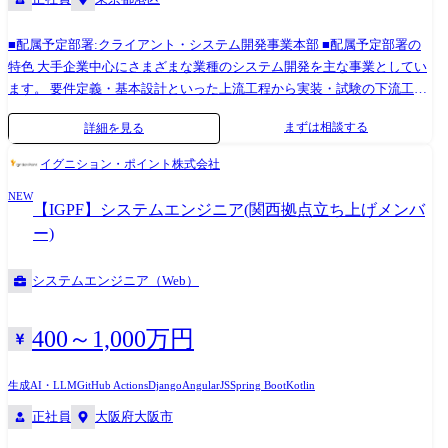
ます。
■配属予定部署:クライアント・システム開発事業本部 ■配属予定部署の
特色 大手企業中心にさまざまな業種のシステム開発を主な事業としてい
ます。 要件定義・基本設計といった上流工程から実装・試験の下流工程
までこなせる SEクラスや元気のある若手メンバーが多く在籍しておりま
まずは相談する
詳細を見る
す。 開発環境・技術要素の変化が激しい分野ですが、新しい技術の習得
は積極的に行い、 アジャイル開発やCI/CD環境の導入など新しい開発手
イグニション・ポイント株式会社
法やツール導入も行なっています。 コミュニケーションが積極的に取れ
NEW
るメンバーがたくさん在籍しているので活気溢れる 部署になっておりま
【IGPF】システムエンジニア(関西拠点立ち上げメンバ
す。 ※職務内容変更の可能性:有 ※変更の範囲:会社の定める業務 ＜仕事
ー)
内容＞ 多種多様なお客様の開発現場でプロジェクトの見積りや開発計画
の作成、進捗管理/リスク管理、リソース調整などプロジェクトの成功に
システムエンジニア（Web）
向けてマネージメントを行っていただきます。 お客様や他部署との調
整・交渉を行う機会もあり、チャレンジと成長ができる魅力的なポジシ
ョンです。 これまでのマネージメント経験や、リーダーシップ能力、コ
400～1,000万円
ミュニケーション能力、問題解決力を存分に発揮し、プロジェクトの成
功に貢献していただける方を求めています。 主要なお客様先 金融/小売/
生成AI・LLM
GitHub Actions
Django
AngularJS
Spring Boot
Kotlin
製造/社会インフラ/サービス業など、幅広い業界のお客様の案件に参画い
正社員
大阪府大阪市
ただきます。 案件例 ＜保険ポータルサイト開発＞ 【担当工程】要件定
義～保守運用 【規模】5名～10名 【期間】1年 【フロントエンド】