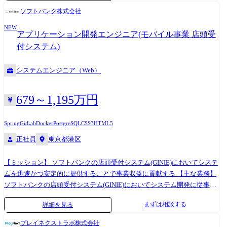
のニーズを率先して捉え、サービス進化を続けています。 近年では、政
ソフトバンク株式会社
府主導のデジタル化推進や金融と非金融の融合など、法人・個人ともに
NEW
デジタル化が急速に進行しており、これまで以上にスピーディな事業展
アプリケーション開発エンジニア(モバイル事業 店頭受
開が求められております。 ●当事業部の組織紹介PV
付システム)
https://youtu.be/LYI8kiz1cpU?si=nZfSa6ZPO20u_h-W サービスの一例 約30
の金融機関が採用し、約1300万ユーザが利用する金融機関向けバンキン
システムエンジニア（Web）
グアプリ『My Pallete(R)』。国内最大級の金融システムにおけるバンキ
ングアプリである本アプリ。お客様のデジタル化推進と事業拡大に向け
た“顧客接点重要チャネル”として位置づけており、今後のサービス拡大
679～1,195万円
も多数予定されています。 ●プレスリリース
https://www.nttdata.com/global/ja/news/topics/2023/042803/ 組織情報 ・提
Spring
GitLab
Docker
PostgreSQL
CSS3
HTML5
供するサービスは、当事業部にてすべて企画・開発しており、をビジネ
正社員
東京都港区
スは企画型中心で、担当するサービス経営層との距離が近く、これから
リリースや機能追加検討をしていくなかで、経営層の考えに触れる機会
が待っています。 ・ANSERサービスを提供していることから、事業基盤
【ミッション】 ソフトバンクの店頭受付システム(GINIE)においてシステ
がしっかりしており、事業部内で先進技術の勉強会(例えば、ブロックチ
ムを迅速かつ安定的に提供することで事業収益に貢献する 【主な業務】
ェーンやUI/UX、AIなどなど)を行っており、業務外でもスキルアップで
ソフトバンクの店頭受付システム(GINIE)においてシステム開発に従事
きるチャンスあり。
【具体的な業務】 ・新規サービス、新機種販売、法令対応などの案件に
まずは相談する
詳細を見る
おける、要件定義～商用リリースまでの一連のシステム開発 ・プロジェ
クトの進捗管理 ・社内関係部署との調整 ・EOSL、セキュリティ対応に
プレイネクストラボ株式会社