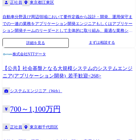
正社員
東京都江東区
自動車分野及び周辺領域において要件定義から設計・開発、運用保守ま
での一連の業務をアプリケーション開発エンジニアもしくはアプリケー
ション開発チームのリーダーとして主体的に取り組み、最適な業務シス
テム/サービスを提供する役割を担う。
まずは相談する
詳細を見る
株式会社NTTデータ
【公共】社会基盤となる大規模システムのシステムエンジ
ニア(アプリケーション開発)_若手歓迎<268>
システムエンジニア（Web）
700～1,100万円
正社員
東京都千代田区