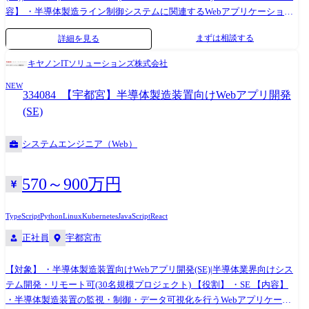
りがいを感じる方にはフィットする環境です。
ットワークの構築 ・システム連携部の構築(SOA、API、JOB 構築) ・
容】 ・半導体製造ライン制御システムに関連するWebアプリケーション
SalseForceの導入・カスタイマイズ(CRM系) ・ServiceNowの開発・カスタ
の開発を担当 ・要件定義から設計・実装・テストまで一連の工程を担当
イマイズ(CRM)
まずは相談する
詳細を見る
・顧客との仕様調整および要件整理、設計レビューの実施 ・チームメン
バーの進捗管理・課題管理(PL業務の一部担務)
キヤノンITソリューションズ株式会社
NEW
334084_【宇都宮】半導体製造装置向けWebアプリ開発
(SE)
システムエンジニア（Web）
570～900万円
TypeScript
Python
Linux
Kubernetes
JavaScript
React
正社員
宇都宮市
【対象】 ・半導体製造装置向けWebアプリ開発(SE)|半導体業界向けシス
テム開発・リモート可(30名規模プロジェクト) 【役割】 ・SE 【内容】
・半導体製造装置の監視・制御・データ可視化を行うWebアプリケーシ