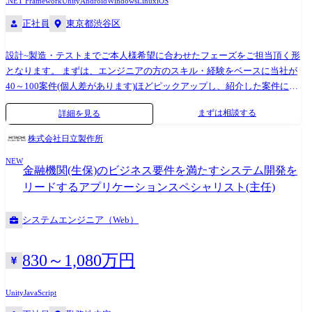
.NET Framework
Unity
Android
Windows
Linux
iOS
正社員
東京都渋谷区
設計~製造・テストまでご本人様希望に合わせたフェーズをご担当頂く形
となります。 まずは、エンジニアの方のスキル・経験をベースに当社が
40～100案件(個人差があります)ほどピックアップし、紹介した案件に対
して、エンジニアの方が「A～C」の三段階評価をしていただきます。
まずは相談する
詳細を見る
「A」評価の案件を最優先にプロジェクトへアサインします。 もし、
「C」評価しかない場合は、再度当社でピックアップしますので安心し
株式会社日立製作所
てください。 ＜案件＞ 【1】証券会社向けプロジェクト 証券会社のシス
NEW
テム開発(改修)・テスト作業を担当 【2】人材企業向けプロジェクト 求人
金融機関(生保)のビジネス要件を満たすシステム開発を
サイトの開発、PHPを中心とした基本設計、開発、テスト、運用を担当
リードするアプリケーションスペシャリスト(主任)
【3】製造業向けプロジェクト 工程管理システム構築において基本設
計、開発、テスト、運用を担当 ・言語:Java、PHP、VB.net、C#、
システムエンジニア（Web）
ASP.net、Ruby、C++、C、VBA ・DB:Oracle、SQL Server、My SQL、
PostgreSQL ・OS:Windows、Linux、Android、IOS ※上記以外のプロジェ
クトが多数あります。 上述のとおり、貴方のスキルや経験、希望する環
830～1,080万円
境を最優先に、かつ、エンジニア(社員)の方に選択していただきます。
面接時に、貴方の希望をお聞かせください。 ＜開発言語＞ 下記言語が対
Unity
JavaScript
象となります。 Java, PHP, C#, VB.net, Unity, Python, Ruby, C, C++, VC,