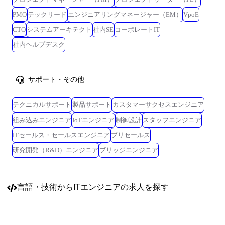
PMO
テックリード
エンジニアリングマネージャー（EM）
VpoE
CTO
システムアーキテクト
社内SE
コーポレートIT
社内ヘルプデスク
サポート・その他
テクニカルサポート
製品サポート
カスタマーサクセスエンジニア
組み込みエンジニア
IoTエンジニア
制御設計
スタッフエンジニア
ITセールス・セールスエンジニア
プリセールス
研究開発（R&D）エンジニア
ブリッジエンジニア
言語・技術
からITエンジニアの求人を探す