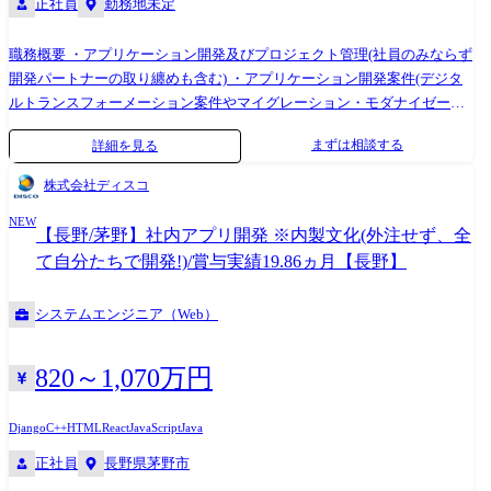
正社員
勤務地未定
VBA
職務概要 ・アプリケーション開発及びプロジェクト管理(社員のみならず
開発パートナーの取り纏めも含む) ・アプリケーション開発案件(デジタ
ルトランスフォーメーション案件やマイグレーション・モダナイゼーシ
ョン案件を含む)のご提案や見積り、開発計画策定と推進 職務詳細 ・社
まずは相談する
詳細を見る
内外におけるビジネス戦略に基づき要件を満たすために、アプリケーシ
ョンの設計・開発・実装・検証・保守について一気通貫で実行すること
株式会社ディスコ
に加え、まとまった単位(機能やコンポーネント)のアプリケーションの実
NEW
現を目指し、業務の取り纏め者として開発工程の管理、組織内や開発パ
【長野/茅野】社内アプリ開発 ※内製文化(外注せず、全
ートナーメンバーの進捗管理を行う。 ・ハードウェア、アプリケーショ
て自分たちで開発!)/賞与実績19.86ヵ月【長野】
ン、ネットワークなど情報通信分野についての一般的な知識を活用す
る。 携わる事業・ビジネス・サービス・製品など ・生保系のアプリケー
システムエンジニア（Web）
ション開発 ・SOE・SOR領域における受注～本番リリースまでの全工程
を対象とするが、特に要件整理・設計・開発・テストが中心となる。 ・
SIビジネスを中心とするが、マイグレーション(モダナイゼーション)案件
820～1,070万円
やDX・CX・アジャイル案件の開発も対応する。 配属組織名 AI&ソフト
ウェアサービスビジネスユニット(アプリケーションサービス) アプリケ
Django
C++
HTML
React
JavaScript
Java
ーションサービス事業部 第三アプリケーション本部 配属組織について
正社員
長野県茅野市
(概要・ミッション) ・金融システム事業部と連携し、保険分野(主に生命
保険)をクライアントにした大規模アプリケーション開発をミッションと