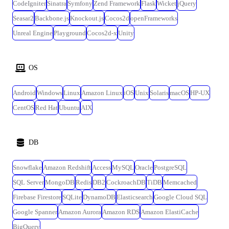
先企業へ無期雇用派遣となる可能性があります 【変更の範囲※1】 会社
CodeIgniter
Sinatra
Symfony
Zend Framework
Flask
Wicket
jQuery
内の全ての業務、客先の業務、将来的に出向を実施した場合は出向先の
Seasar2
Backbone.js
Knockout.js
Cocos2d
openFrameworks
全ての業務(ただし本人と相談の上で決定します) ※1 「変更の範囲」と
Unreal Engine
Playground
Cocos2d-x
Unity
は、将来の配置転換などによって変わり得る就業場所・業務の範囲を指
します。
OS
Android
Windows
Linux
Amazon Linux
iOS
Unix
Solaris
macOS
HP-UX
CentOS
Red Hat
Ubuntu
AIX
DB
Snowflake
Amazon Redshift
Access
MySQL
Oracle
PostgreSQL
SQL Server
MongoDB
Redis
DB2
CockroachDB
TiDB
Memcached
Firebase Firestore
SQLite
DynamoDB
Elasticsearch
Google Cloud SQL
Google Spanner
Amazon Aurora
Amazon RDS
Amazon ElastiCache
BigQuery