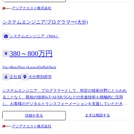
ンシューマー向けソーシャルゲームの設計、開発、実装、申請、運用を
アジアクエスト株式会社
ご担当いただきます。 ・新規開発タイトルでのアウトゲーム/インゲーム
周りの基盤実装および改修 ・新規開発タイトルでのアウトゲーム/インゲ
システムエンジニア/プログラマー(大分)
ーム周りの新規機能実装 ・運用開発タイトルでのアウトゲーム/インゲー
ムの改修および新規機能実装 ・アウトゲーム/インゲーム部分を効率的に
システムエンジニア（Web）
開発するために必要な周辺ツールの実装および改修 ・その他、エンジニ
ア/デザイナー/プランナー間とのコミュニケーション ・新規、運用のゲ
ームタイトルを複数開発 ・チーム規模はプロジェクトにより、40名～
380～800万円
100名前後 ・内クライアントエンジニアは最低5名程度、最大20名程度
・Unity (プロジェクトによりバージョンは異なります) ・使っているライ
Vue.js
React
Nuxt.js
Laravel
GitHub
Slack
ブラリの一例 UniTask、R3、UniRx、MasterMemory
正社員
大分県別府市
システムエンジニア、プログラマーとして、特定の技術分野にとらわれ
ることなく、既知の技術IoT/AI/XR/5Gなどの先進技術も積極的に活用
し、お客様のデジタルトランスフォーメーションを支援していただきま
す。 当社では技術×コンサルを強みにDX/プロダクト・サービス開
まずは相談する
詳細を見る
発/SaaS開発案件を、直接大手企業やスタートアップ系企業から多くご相
談いただいており、顧客・市場に寄り添いつつも社員にとってやりがい
アジアクエスト株式会社
のある案件に多く携わっております。 当社のSE・PGの特徴 1,有名SaaSサ