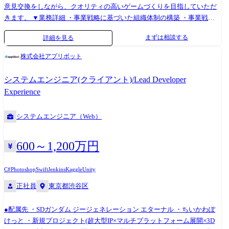
意見交換をしながら、クオリティの高いゲームづくりを目指していただ
きます。 ▼業務詳細 ・事業戦略に基づいた組織体制の構築 ・事業戦略
を実現するための開発フロー改善 ・プロデューサー、PM、各部門との
まずは相談する
詳細を見る
連携、調整 ・チーム内での課題洗い出し、シューティング ・その他チー
ムマネジメントやゲームプランナーとしての業務 ※お強みやご希望に応
株式会社アプリボット
じて、将来的に他セクション・新規タイトル含めた他プロジェクトへの
異動や、マネジメントへのミッション変更なども可能です。
システムエンジニア(クライアント)/Lead Developer
Experience
システムエンジニア（Web）
600～1,200万円
C#
Photoshop
Swift
Jenkins
Kaggle
Unity
正社員
東京都渋谷区
●配属先 ・SDガンダム ジージェネレーション エターナル ・ちいかわぽ
けっと ・新規プロジェクト(超大型IP×マルチプラットフォーム展開×3D