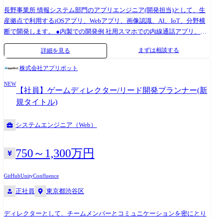
する。 ・担当するシステムは金融という社会インフラを支える、責任重
長野事業所 情報システム部門のアプリエンジニア(開発担当)として、生
大なミッションクリティカルなシステム。 ・保険分野において、お客さ
産拠点で利用するiOSアプリ、Webアプリ、画像認識、AI、IoT、分野横
まから最も信頼されるITビジネスパートナーとなり、お客さまの企業価
断で開発します。 ●内製での開発例 社用スマホでの内線通話アプリ、工
値向上と日立グループの事業拡大への貢献をめざす。
場での通信/モニタリング用のIoTシステム、AIによる自動文字起こし、
まずは相談する
詳細を見る
社内向けの中古品フリマアプリ、Web会議システム、社内チャットツー
ル …など様々 ※リリース後、ユーザー(従業員)から直接FBをもらい改善
株式会社アプリボット
していきます ●案件アサインのしくみ ・開発案件は他部署からの依頼が
NEW
きっかけとなることもあれば、自分で起案することもできます。 ・他部
【社員】ゲームディレクター/リード開発プランナー(新
署からの依頼の場合、チーム内で案件オークションを実施し担当者を決
規タイトル)
めます。 ※社内通貨「Will」を活用 ●使用技術の例
Python/Rust/Golang/Swift/TypeScript/JavaScript/C/C#/C++/React/Next.js/Vue.
システムエンジニア（Web）
Pi/Arduino/Transformer …など ※開発の際のプログラミング言語は担当者
が自由に選定できます。 新たな技術へ挑戦しやすい環境です。 ※オンプ
レで開発しています。
750～1,300万円
GitHub
Unity
Confluence
正社員
東京都渋谷区
ディレクターとして、チームメンバーとコミュニケーションを密にとり