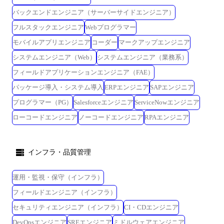
バックエンドエンジニア（サーバーサイドエンジニア）
フルスタックエンジニア
Webプログラマー
モバイルアプリエンジニア
コーダー
マークアップエンジニア
システムエンジニア（Web）
システムエンジニア（業務系）
フィールドアプリケーションエンジニア（FAE）
パッケージ導入・システム導入
ERPエンジニア
SAPエンジニア
プログラマー（PG）
Salesforceエンジニア
ServiceNowエンジニア
ローコードエンジニア
ノーコードエンジニア
RPAエンジニア
インフラ・品質管理
運用・監視・保守（インフラ）
フィールドエンジニア（インフラ）
セキュリティエンジニア（インフラ）
CI・CDエンジニア
DevOpsエンジニア
SREエンジニア
ミドルウェアエンジニア