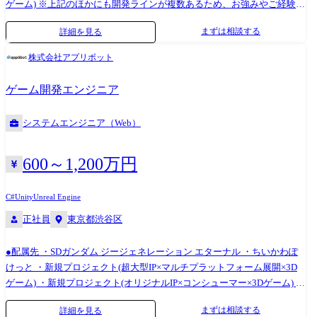
ゲーム) ※上記のほかにも開発ラインが複数あるため、お強みやご経験に
応じて柔軟に検討させていただきます。 アプリボットの各ゲームタイト
まずは相談する
詳細を見る
ル開発を横断して支える技術組織「Applibot-LDX(Lead Developer
Experience)」にて、各種ゲーム基盤の開発、プラットフォーム機能実
株式会社アプリボット
装、開発効率化実現などの担当としてご活躍いただきます。 - アプリ・
アセットビルド基盤の構築、運用、最適化、技術向上 - 通信基盤や課金
ゲーム開発エンジニア
基盤などのライブラリ開発、改良 - iOS/Androidなどのプラットフォーム
機能実装 - セキュリティ対策のためのセキュリティ対応 - 開発効率化、低
システムエンジニア（Web）
コスト化の提案、実現 - パフォーマンスチューニング 開発体制 LDX専任
メンバーと、各プロジェクトから職務領域の近いメンバーが連携し、開
発環境の改善に取り組んでいます。 各プロジェクトの状況や改善要望を
600～1,200万円
ヒアリングしたうえで、プロジェクト特性に即した改善施策の提案から
実装までを担当します。 また、横断的に活用可能な取り組みについて
C#
Unity
Unreal Engine
は、ライブラリ化や基盤化を進め、全体最適の実現を図っています。
正社員
東京都渋谷区
#### 開発環境 Unity、C#、Java、Objective-C、Swift、Jenkins
●配属先 ・SDガンダム ジージェネレーション エターナル ・ちいかわぽ
けっと ・新規プロジェクト(超大型IP×マルチプラットフォーム展開×3D
ゲーム) ・新規プロジェクト(オリジナルIP×コンシューマー×3Dゲーム) ※
上記のほかにも開発ラインが複数あるため、お強みやご経験に応じて柔
まずは相談する
詳細を見る
軟に検討させていただきます。 iPhone / Android/ PCプラットフォーム/コ