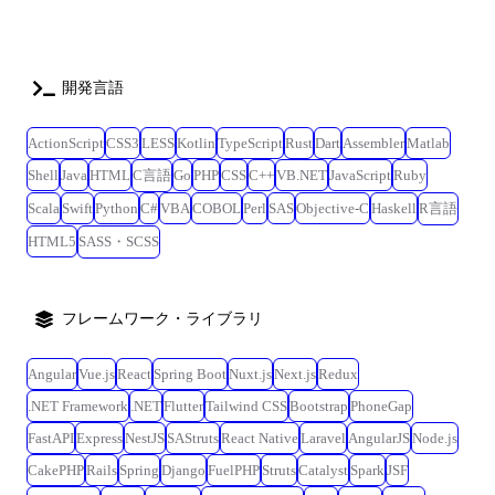
業務DX推進プロジェクト 大手ゼネコンの建物の企画・設計から施工、竣
on Rails,Vue.js/React,AWS ◎対応フェーズ:要件定義、基本・詳細設計、
工後の維持管理・運営までの各情報を全てデジタル化し、それらを仮想
開発、テスト、保守 ※担当案件によっては当社正社員として、客先企業
空間上にリアルタイムに再現する「デジタルツイン」を推進していま
へ無期雇用派遣となる可能性があります 【変更の範囲※1】 会社内の全
す。 当社ではIoT/UI・UX/クラウド/bigdataの技術分野を提供しており、
開発言語
ての業務、客先の業務、将来的に出向を実施した場合は出向先の全ての
某社の業務DXの推進を行います。 ◎開発環境:React(/Nuxt.js),TypeScript,
業務(ただし本人と相談の上で決定します) ※1 「変更の範囲」とは、将来
Three.js, PHP(Laravel),AWS ◎対応フェーズ:提案、要件定義、基本・詳細
の配置転換などによって変わり得る就業場所・業務の範囲を指します。
ActionScript
CSS3
LESS
Kotlin
TypeScript
Rust
Dart
Assembler
Matlab
設計、開発、テスト、保守 大手商社向けグループファイナンス部門のDX
Shell
Java
HTML
C言語
Go
PHP
CSS
C++
VB.NET
JavaScript
Ruby
支援 大手商社にてグループファイナンスを提供している部門のDX組織立
上げの支援を行います。 グループ各社へ財務部門が持つ情報のスムーズ
Scala
Swift
Python
C#
VBA
COBOL
Perl
SAS
Objective-C
Haskell
R言語
な提供や、グループ全体で利用可能なデジタルプラットフォームの立上
HTML5
SASS・SCSS
げなどを、クライアントと相談しながら進めていきます。 ◎開発環境:
◎対応フェーズ:コンサルティング、提案、要件定義、基本・詳細設計、
開発、テスト、保守 国産No1 SaaSプロダクト開発のPM業務 国産No1の
フレームワーク・ライブラリ
ユーザ数を誇るSaaSプロダクト開発のPM業務を実施しています。 製品
戦略・企画との要件定義、UIUX部門との要件定義などを行いつつ、シス
Angular
Vue.js
React
Spring Boot
Nuxt.js
Next.js
Redux
テム開発方針提案・見積・スケジュール管理、設計/開発メンバーの指示
などを行っております。 AWSなどのクラウドを活用したシステムの運
.NET Framework
.NET
Flutter
Tailwind CSS
Bootstrap
PhoneGap
用・保守に関する計画も立案・推進も実施しております。 ◎開発環
FastAPI
Express
NestJS
SAStruts
React Native
Laravel
AngularJS
Node.js
境:Ruby on Rails,Vue.js/React,AWS ◎対応フェーズ:要件定義、基本・詳細
CakePHP
Rails
Spring
Django
FuelPHP
Struts
Catalyst
Spark
JSF
設計、開発、テスト、保守 ※担当案件によっては当社正社員として、客