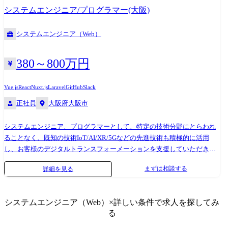
ービスなど市場ニーズの高いプロダクト開発に携わることができる 国産
システムエンジニア/プログラマー(大阪)
で有名なMA(Marketing Automation)のSaaSサービス、CRM(Customer
Relationship Management)製品、レストラン予約管理SaaSサービスなど、
システムエンジニア（Web）
世の中でニーズの高いプロダクト開発に関して主要なポジションを当社
で対応しており、製品開発の方針や戦略に影響を与えることができま
す。対応範囲も製品開発責任者の要望に対する企画/提案・要件定義・設
380～800万円
計・実装などアプリケーションに関わる部分や、アーキテクチャや
AWS/Azure等のインフラに関わる領域まで幅広く関わっている為、当社
Vue.js
React
Nuxt.js
Laravel
GitHub
Slack
の中で技術の幅を広げることができます。 2,世の中に影響力がある大手
正社員
大阪府大阪市
企業のサービスに携わることができる 大手通信キャリアのオンライン販
売サービス、大手車メーカーのサブスクリプションサービスやコネクテ
システムエンジニア、プログラマーとして、特定の技術分野にとらわれ
ィッドカー、大手採用支援企業サイトの先進化など、世の中にインパク
ることなく、既知の技術IoT/AI/XR/5Gなどの先進技術も積極的に活用
トがある企業のサービスを当社が主導して開発しております。当社自社
し、お客様のデジタルトランスフォーメーションを支援していただきま
内ではWEBアプリケーション開発だけでなくモバイルアプリ、インフラ
す。 当社では技術×コンサルを強みにDX/プロダクト・サービス開
構築、UIUX開発、業務システム開発など幅広く対応でき、世の中からニ
まずは相談する
詳細を見る
発/SaaS開発案件を、直接大手企業やスタートアップ系企業から多くご相
ーズが高いサービス開発に携わること可能です。 3,時代に求められるニ
談いただいており、顧客・市場に寄り添いつつも社員にとってやりがい
ーズに合わせて自社内でスキルチェンジができる 当社では多様なIT技術
のある案件に多く携わっております。 当社のSE・PGの特徴 1,有名SaaSサ
(Cloud/UI・UX/WEB/Mobile/業務システム)と先進技術(IoT/AI/XR/5G等)
システムエンジニア（Web）
×詳しい条件で求人を探してみ
ービスなど市場ニーズの高いプロダクト開発に携わることができる 国産
のエンジニアが所属しており、ニーズに合わせた技術分野での開発経験
る
で有名なMA(Marketing Automation)のSaaSサービス、CRM(Customer
を積むことやキャリアプランに合わせた開発経験を転職せずに当社内で
Relationship Management)製品、レストラン予約管理SaaSサービスなど、