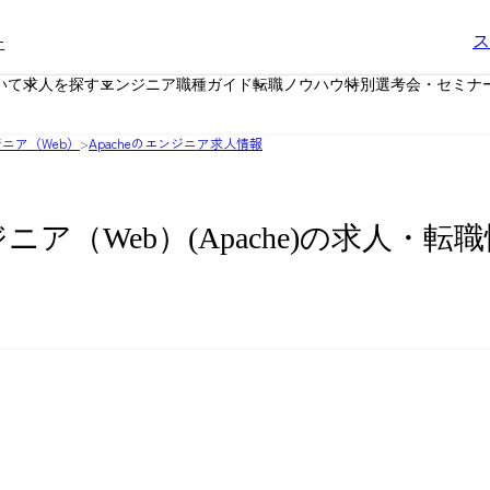
ー
ス
いて
求人を探す
エンジニア職種ガイド
転職ノウハウ
特別選考会・セミナ
ニア（Web）
>
Apacheのエンジニア求人情報
ア（Web）(Apache)の求人・転