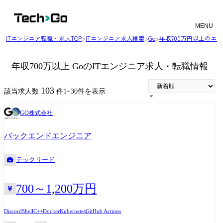
MENU
ITエンジニア転職・求人TOP
>
ITエンジニア求人検索
>
Go
>
年収700万円以上のエ
年収700万以上 GoのITエンジニア求人・転職情報
103
該当求人数
件
1
~
30
件を表示
GO株式会社
バックエンドエンジニア
テックリード
700～1,200万円
Discord
Shell
C++
Docker
Kubernetes
GitHub Actions