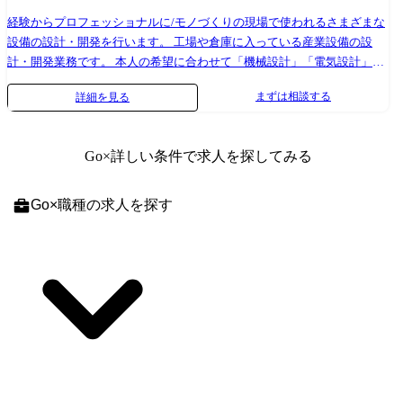
Server、RHEL 【DB・ツール等】vCenter、JP1、Zabbix、TeraTerm、
Excel、Backlog 【クラウド(サービス郡込み)】vSphere、3PAR、一部
経験からプロフェッショナルに/モノづくりの現場で使われるさまざまな
AWS(S3、CloudWatch) 【働き方】週3出社・週2リモート ◆ネットワーク
設備の設計・開発を行います。 工場や倉庫に入っている産業設備の設
機器更改および拠点間VPN再設計 【担当工程】要件定義・設計・構築・
計・開発業務です。 本人の希望に合わせて「機械設計」「電気設計」の
運用/保守 【規模】4名(当社チーム:2名) 【期間】長期 【開発言語】なし
いずれか業務に携わっていただきます。 ＜こんな機械を設計しています
まずは相談する
詳細を見る
【FW】なし 【OS】Cisco IOS、YAMAHA RTX 【DB・ツール等】
＞ ●自動倉庫の搬送システム ●複合工作機械 ●部品の内部機構(生産中止
TeraTerm、SolarWinds、Excel、Teams 【クラウド(サービス郡込み)】
になったモノの代替品)など ＜入社後の研修・教育について＞ まずはヒ
Azure(一部VPN接続先) 【働き方】常駐(遠方の方は週1出社相談可)
ューマンスキルや機械or電気の基礎を学ぶeラーニングからスタート。 そ
Go
×詳しい条件で求人を探してみる
の後、社内で設計している請負案件を手伝いながら、CADの使い方、機
械の仕組み、部品の名前などを学んでいきます。 また「機械のことはさ
っぱりわからない」という方には現場研修も実施。 ※研修期間や研修カ
Go
×
職種
の求人を探す
リキュラムは人によって異なります。 一人ひとりのレベルに合わせてオ
ーダーメイドの研修をご用意します! ※配属後も社内勉強会、外部セミナ
ー、お客様先での講習など、学びの機会がたくさんあります。 ＜自分に
合ったステップアップを目指せます＞ 「何がやりたいか?」「どうなり
たいか?」を聞きながら、一緒にキャリアステップを描いていきます。
そのため、入社時の面接ではアンケートを取って、将来どんなポジショ
ン(管理者/作業リーダー/作業者)で働きたいかを確認しています。