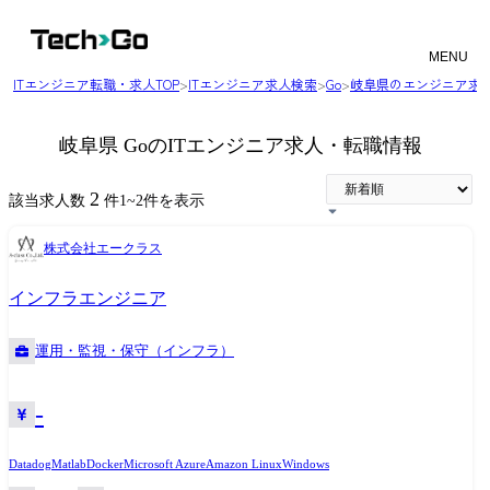
MENU
ITエンジニア転職・求人TOP
>
ITエンジニア求人検索
>
Go
>
岐阜県のエンジニア求
岐阜県 GoのITエンジニア求人・転職情報
2
該当求人数
件
1
~
2
件を表示
株式会社エークラス
インフラエンジニア
運用・監視・保守（インフラ）
-
Datadog
Matlab
Docker
Microsoft Azure
Amazon Linux
Windows