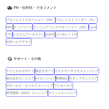
PM・社内SE・マネジメント
プロジェクトマネージャー（PM）
プロジェクトリーダー（PL）
PMO
テックリード
エンジニアリングマネージャー（EM）
VpoE
CTO
システムアーキテクト
社内SE
コーポレートIT
社内ヘルプデスク
サポート・その他
テクニカルサポート
製品サポート
カスタマーサクセスエンジニア
組み込みエンジニア
IoTエンジニア
制御設計
スタッフエンジニア
ITセールス・セールスエンジニア
プリセールス
研究開発（R&D）エンジニア
ブリッジエンジニア