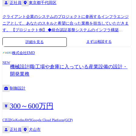
正社員
東京都千代⽥区
クライアント企業のシステムのプロジェクトに参画するインフラエンジ
ニアとして、あなたのスキルと希望に合った業務を担当していただきま
す。 【プロジェクト例】 ◆統合認証基盤システムのインフラ構築
└AWS/RHEL ◆業務システム開発支援(Azure/API) ◆自動車メーカーイン
まずは相談する
詳細を見る
フラ業務支援 └VMware/MS365 ★当社は1000社以上の企業と取引があ
り、常時7000件もの案件を保有。 ★あなたの「やりたいこと」「やりた
株式会社EMD
くないこと」を明確にヒアリングし、希望に沿った案件をご紹介しま
NEW
す。 案件選びは完全に本人主導で、強制的なアサインは一切ありませ
機械設計職|工場や倉庫に入っている産業設備の設計・
ん。 (変更の範囲)上記業務を除く当社業務全般 開発環境・業務範囲 ◆ク
開発業務
ラウド基盤(AWS)構築・運用支援 【担当工程】要件定義・設計・構築・
運用・保守 【規模】5名(当社チーム:2名) 【期間】長期 【開発言語】
制御設計
Shell、Python(Lambdaスクリプト用) 【FW】なし 【OS】Amazon Linux、
Windows Server 【DB・ツール等】CloudWatch、Zabbix、Terraform、
Ansible、Git、Slack 【クラウド(サービス郡込み)】AWS(EC2、S3、
300～600万円
ELB、RDS、Lambda、CloudFormation、VPC) 【働き方】フルリモート
(初日のみ出社) ◆仮想基盤構築・運用(オンプレ+一部クラウド) 【担当工
C言語
Go
Kotlin
AWS
Google Cloud Platform(GCP)
程】基本設計・構築・運用・障害対応 【規模】6名(当社チーム:2名) 【期
正社員
犬山市
間】3年 【開発言語】バッチ・Shell 【FW】なし 【OS】Windows