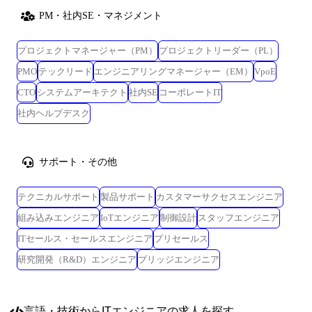
PM・社内SE・マネジメント
プロジェクトマネージャー（PM）
プロジェクトリーダー（PL）
PMO
テックリード
エンジニアリングマネージャー（EM）
VpoE
CTO
システムアーキテクト
社内SE
コーポレートIT
社内ヘルプデスク
サポート・その他
テクニカルサポート
製品サポート
カスタマーサクセスエンジニア
組み込みエンジニア
IoTエンジニア
制御設計
スタッフエンジニア
ITセールス・セールスエンジニア
プリセールス
研究開発（R&D）エンジニア
ブリッジエンジニア
言語・技術
からITエンジニアの求人を探す