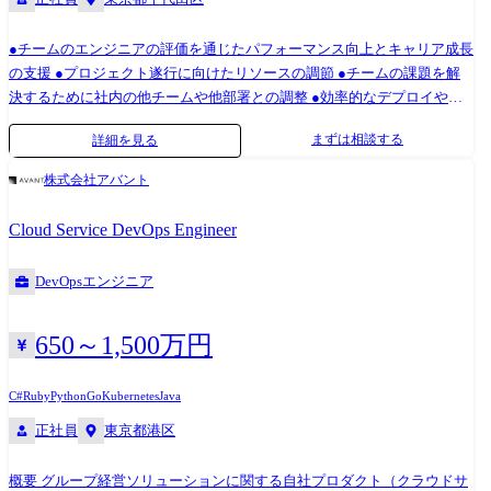
ェント群のアーキテクチャ設計。 ●AI活用・教育支援 技術レクチャー・
導入支援: 最新AI技術のトレンド共有、および各部署の課題に応じたAI活
●チームのエンジニアの評価を通じたパフォーマンス向上とキャリア成長
用手法のレクチャーと導入コンサルティング。
の支援 ●プロジェクト遂行に向けたリソースの調節 ●チームの課題を解
決するために社内の他チームや他部署との調整 ●効率的なデプロイや情
報共有環境の整備などの開発効率向上のための施策 ●下記のような業務
まずは相談する
詳細を見る
における支援やレビュー ・Conataを構成するレコメンド・検索・広告配
信エンジンや、プロフェッショナルサービスの各プロジェクトにおける
株式会社アバント
システムの新コンポーネント・機能開発、継続的なパフォーマンス改善
・効率的なデプロイや情報共有環境の整備などの開発効率向上のための
Cloud Service DevOps Engineer
施策 ・負荷試験、セキュリティー対策 ・データベース設計 ・サービス
の安定提供を24時間365日、維持するためのシステム運用 ・システムの
DevOpsエンジニア
技術的な問題の発見と解決 ・運用を自動化あるいは低コストにするため
のツールの開発 従事すべき業務の変更の範囲:なし 開発環境 クラウ
ド:AWS Backend:Kotlin, Redis, Elasticsearch, Micronaut, gRPC
650～1,500万円
Frontend:TypeScript, React, Next.js, MySQL, Auth0 Data Platform:Python,
Dagster, dbt, Airflow, Snowflake, Amazon Athena Infrustructure:Amazon
C#
Ruby
Python
Go
Kubernetes
Java
EKS(Kubernetes), Terraform, Prometheus, Grafana DevOps:Bazel, GitHub,
正社員
東京都港区
GitHub Actions
概要 グループ経営ソリューションに関する自社プロダクト（クラウドサ