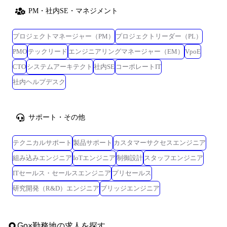
PM・社内SE・マネジメント
プロジェクトマネージャー（PM）
プロジェクトリーダー（PL）
PMO
テックリード
エンジニアリングマネージャー（EM）
VpoE
CTO
システムアーキテクト
社内SE
コーポレートIT
社内ヘルプデスク
サポート・その他
テクニカルサポート
製品サポート
カスタマーサクセスエンジニア
組み込みエンジニア
IoTエンジニア
制御設計
スタッフエンジニア
ITセールス・セールスエンジニア
プリセールス
研究開発（R&D）エンジニア
ブリッジエンジニア
Go
×
勤務地
の求人を探す