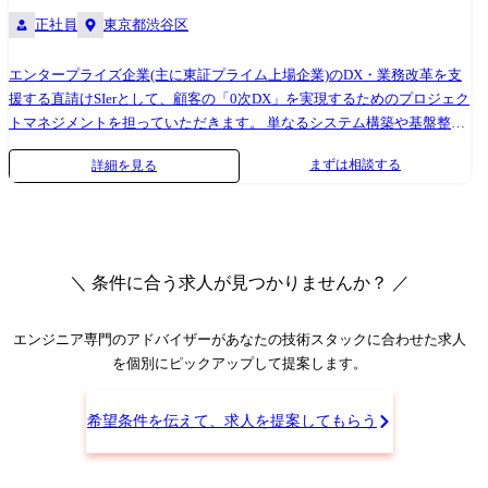
ク・使用ツール】 言語: Java, PHP, Go, Ruby, Python, JavaScript, TypeScript,
クチャーを行い、事業理解を深める期間もしっかりと設けています。 ※
正社員
東京都渋谷区
Kotlin, Swift, SQL, HTML/CSS など フレームワーク: Spring Boot, Laravel,
雇入直後:エンジニアリングマネージャー ※変更の範囲:会社の定める配
Vue.js, React.js, Angular, Node.js, echo など クラウド: AWS, Azure, GCP イ
属先および業務
エンタープライズ企業(主に東証プライム上場企業)のDX・業務改革を支
ンフラ: Docker, Kubernetes, Terraform, Ansible, Jenkins, GitLab CI, GitHub
援する直請けSIerとして、顧客の「0次DX」を実現するためのプロジェク
Actions など データベース: MySQL, PostgreSQL, Aurora, Oracle, SQL
トマネジメントを担っていただきます。 単なるシステム構築や基盤整備
Server, BigQuery, DynamoDB など ツール: Git, GitLab, GitHub, Slack, Jira,
に留まらず、顧客の隣でビジネス要求を言語化し、データ活用や最新技
Confluence, Backlog, Looker, Figma など その他: 生成AI (Azure OpenAI,
まずは相談する
詳細を見る
術を用いて「顧客のビジネスをどう変えるか」まで踏み込んだ企画・リ
Amazon Bedrock, Google Gemini, GitHub Copilot), ローコード (Pega,
ードがミッションです。 【業務詳細】 ●戦略立案・要件定義:顧客の業務
Outsystems), BPM (Bonita) など
課題を深く理解し、ビジネス判断の根拠となる「データの使いどころ」
の整理や、開発を考慮したプロジェクト設計(現状調査、ロードマップ策
定など)を行います。 ●全体設計・進行管理:データ収集から分析・活用ま
＼ 条件に合う求人が見つかりませんか？ ／
でを横断した全体設計、およびアジャイル(スクラム)を用いた柔軟なプロ
ジェクト推進・品質管理を担当します。 ●ステークホルダー調整(橋渡
し):ビジネス部門・IT部門・エンジニア間の「翻訳」を行い、顧客と対等
エンジニア専門のアドバイザー
があなたの技術スタックに合わせた求人
なパートナーとして意思決定に関与します。 ●チームビルディング・組
を個別にピックアップして提案します。
織成長:自社のエンジニアや専門チーム(インフラ、AI、データエンジニア
等)を統率し、組織の成長に向けたチームビルディングや若手育成を行い
希望条件を伝えて、求人を提案してもらう
ます。 新規案件獲得サポート:営業と連携し、見積もり検討や客先訪問を
通じて新規案件獲得や案件拡大のサポートを行います。 【技術スタッ
ク・使用ツール】 クラウド: AWS / Azure / GCP など DWH: BigQuery /