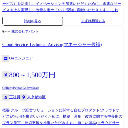
ービス）を活用し、イノベーションを加速いただくために、迅速なサー
ビス向上を実現し、改善を進めていく活動に貢献いただきます。 これま
でに無い新しい製品（クラウドサービス）開発と成長に挑戦し、共に新
まずは相談する
詳細を見る
しい価値の提供を目指していただきます。 ●業務内容 プロダクト（クラ
ウドサービス）のDevOpsエンジニアとして、運用設計・実装・テスト・
株式会社アバント
計測・改善を主体的に実行していただきます。 期待する事 ・ミッション
クリティカルな用途にご利用いただいているサービスの品質を担保しな
Cloud Service Technical Advisor(マネージャー候補)
がら、改善・イノベーションを促進していけるよう中長期的な観点とと
もに解決策、改善策を考案し、アプリケーション開発・SREチームとと
QAエンジニア
もに推進していくこと ・アプリケーションのモダナイゼーションと自動
化・安定性向上を進める環境を構築していくこと ・ワンチームとして、
各関係者と共に有機的かつ能動的にリードしていくこと ・クラウドアー
800～1,500万円
キテクチャや製品、開発プロセスまで継続的な改善と最適化を推進する
活動に貢献いただくこと 配属部門 プロダクト開発本部 プロダクト基盤
C#
Ruby
Python
Go
Java
Scala
部
正社員
東京都港区
概要 グループ経営ソリューションに関する自社プロダクト(クラウドサー
ビス)の活用を推進いただくために、構築、運用、改善に関する中長期の
プラン策定、技術支援を推進いただきます。 新しい製品(クラウドサービ