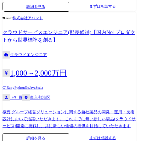
ス)開発、改善に挑戦し、共に新しい価値の提供を目指していただきま
まずは相談する
詳細を見る
す。 ●業務内容 プロダクト(クラウドサービス)の活用を推進いただき顧
客満足度を高める技術支援エンジニアとして、顧客とのコミュニケーシ
株式会社アバント
ョンをリードし、 社内の営業・製品管理・開発・運用と連携しながら
「顧客満足度・活用度」の追及を主体的に実行していただきます。 期待
クラウドサービスエンジニア(部長候補)【国内No1プロダク
する事 ・ミッションクリティカルな用途にご利用いただいているサービ
トから世界標準を創る】
スの品質を、コストバランスと共に適切なレベルと利用方法となるよう
中長期的な観点とともに解決策、改善策を提示し、推進していくこと ・
クラウドエンジニア
お客様の事業成長をご支援することに注力し、中長期的な信頼関係を構
築していくこと ・ワンチームとして、社内・社外の関係者と共に有機的
かつ能動的にリードしていくこと ・クラウドアーキテクチャや製品、開
1,000～2,000万円
発プロセスまで継続的な改善と最適化を推進する活動に貢献いただくこ
と 業務の特徴 ・各業界をリードされているお客様のビジネスを支える重
C#
Ruby
Python
Go
Java
Scala
要なアドバイザー業務となります。 お役様のコミュニケーションの窓口
正社員
東京都港区
となり、エンジニア視点で、開発、運用、長期にわたる継続的なサービ
スのブラッシュアップなど、 社内の主要な部門と改善を進めるため、経
験値も技術力も高められます。 様々な観点での価値創造を推進するた
概要 グループ経営ソリューションに関する自社製品の開発・運用・技術
め、多様性を重視し、働き方も柔軟に組み立てることが可能です。 配属
設計において活躍いただきます。 これまでに無い新しい製品(クラウドサ
部門 プロダクト開発本部 プロダクト・エンジニアリング部
ービス)開発に挑戦し、共に新しい価値の提供を目指していただきます。
●業務内容 プロダクト(クラウドサービス)の開発者として、設計・実装・
まずは相談する
詳細を見る
テスト・計測・改善・運用を主体的に実行していただきます。 期待する