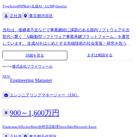
ンテンツ販売・Web 番版 ・メディアアセットマネジメント(MAM) ・広
TypeScript
PHP
Ruby
生成AI・LLM
Python
Go
報情報連携システム ・スポット自動作案 ・視聴率分析システム ・ニュ
正社員
東京都渋谷区
ース情報システム ・選挙システム ・日経サステナブルリンク ・コミッ
クス情報管理システム ・新世代ゲーム開発環境のクラウド化 ・放送設備
当社は、後継者不足などで事業継続に課題のある国内ソフトウェアを次
系システムの端末セキュリティ対策 ・エンタメ企業向け Google Identity
世代へ繋ぐ「AI駆動型ソフトウェア事業承継プラットフォーム」を運営
導入支援 ②CoE 領域フルスタックエンジニア ・Azureクラウドにおける
しています。 生成AIをはじめとする先端技術の社会実装・研究を担う専
環境払い出し整備および自動化 ・API開発向け標準アプリケーション払
門組織「M-Lab」では、単なるAIツールの導入に留まらず、承継するプ
い出し整備および自動化 ・Azureクラウドにおける社内ポリシー考慮し
まずは相談する
詳細を見る
ロダクトのソースコード解析から経営判断の自動化まで、「AIエージェ
たセキュリティ・ガバナンス向上施策 ・GitHub環境導入およびオンボー
ントが事業を自律運営する世界」の実装に挑んでいます。 業務内容 ●プ
ディング支援 ・GitHub環境移行支援 ・開発プロジェクト伴走によるプロ
株式会社フライウィール
ロダクトのAIモダナイゼーション コード解析・変換: LLMを用いた大規
ジェクト標準定着化および育成支援 ・開発系ガイド検討およびドキュメ
NEW
模なレガシーコードの解析、およびモダンスタックへの自動リファクタ
ント作成 ・社内システム連携用APIハブ環境構築 ・UI/UXプロセス検討
Engineering Manager
リング・移行パイプラインの構築。 ドキュメント自動生成: 既存資産か
および環境構築
らの仕様書・設計図の自動復元と、継続的なドキュメント更新の自動
エンジニアリングマネージャー（EM）
化。 ●知識資産の集約とRAG構築 高精度RAGの開発: 現場の暗黙知(非構
造化データ)を構造化し、GraphRAGやHybrid Searchを用いた高精度な知
識検索基盤の設計・実装。 業務特化型Agentの開発: 特定ドメインに最適
900～1,600万円
化したプロンプトエンジニアリング、およびLLMのFine-tuningによる業
務自動化ツールの開発。 ●AIによる事業運営・経営の自律化 マルチエー
Elasticsearch
Docker
React
自然言語処理
Snowflake
Microsoft Azure
ジェントシステムの構築: 意思決定から実行までを自律的に行うAIエージ
正社員
東京都千代田区