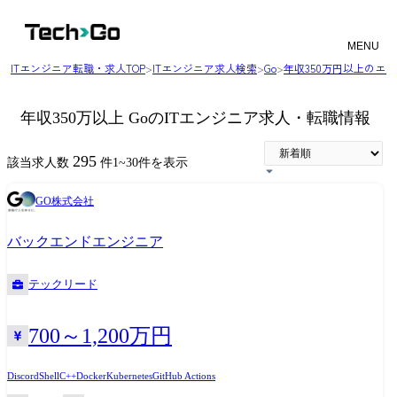
MENU
ITエンジニア転職・求人TOP
>
ITエンジニア求人検索
>
Go
>
年収350万円以上のエ
年収350万以上 GoのITエンジニア求人・転職情報
295
該当求人数
件
1
~
30
件を表示
GO株式会社
バックエンドエンジニア
テックリード
700～1,200万円
Discord
Shell
C++
Docker
Kubernetes
GitHub Actions