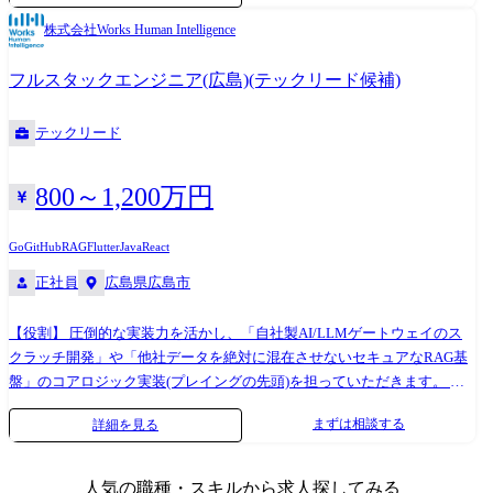
事 ・組織としての業務範囲は上記業務内容のすべてになります。 まずは
株式会社Works Human Intelligence
ご自身の得意な専門領域を存分に活かしていただきつつ、ご自身のキャ
リア志向に沿って、関わる範囲を広げていただくことを期待します。 ・
フルスタックエンジニア(広島)(テックリード候補)
個人で全てを賄うのではなく、チームとして有機的に動いていただきま
す。 ・依頼された機能をそのまま開発するのではなく、ご自身で考え、
テックリード
調べ、周囲と議論をしながら進めていくことを期待します。 ・現状のア
ーキテクチャの改善、新規技術の積極的な取り込み、エンジニアとして
の継続的な成長を期待します。 ・製品開発プロセスの継続的な改善と最
800～1,200万円
適化を行うことを期待します。 開発の特徴 ・サービス設計から始まり、
開発、運用、長期にわたる継続的なサービスのブラッシュアップ等な
Go
GitHub
RAG
Flutter
Java
React
ど、仕事内容は多岐にわたります。 テクノロジーでビジネスにイノベー
正社員
広島県広島市
ションを起こす為の自動化・AI含む最適化アルゴリズムのようなコア技
術開発等にもチャレンジしております。 また、様々な要素を組み合わせ
【役割】 圧倒的な実装力を活かし、「自社製AI/LLMゲートウェイのス
て価値創造を推進するため、多様性を重視しております。 配属部門 プロ
クラッチ開発」や「他社データを絶対に混在させないセキュアなRAG基
ダクト開発本部 プロダクト基盤部
盤」のコアロジック実装(プレイングの先頭)を担っていただきます。 そ
の後、半年〜1年を目安に以下のステップで「技術への責任範囲」を全社
まずは相談する
詳細を見る
規模へと拡張していただきます。 ・基盤のコアコンポーネントの自らに
よる実装、および技術的ブレイクスルーの体現 ・全社プロダクトが利用
するAI組み込みガイドライン、自動テスト戦略、CI/CDパイプラインの
人気の職種・スキルから求人探してみる