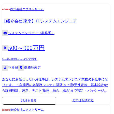
Snowflake / Redshift / Databricks など ETL/BI: dbt, TROCCO, Tableau,
株式会社エクストリーム
Power BI, Looker など バックエンド: Java (Spring Framework), Go, Python,
PHP (Laravel) 手法・ツール: アジャイル/スクラム, Git, Jira, Slack, 生成AI
【紹介会社/東京】IT/システムエンジニア
ツール (ChatGPT, Claude等)
システムエンジニア（業務系）
500～900万円
Java
Go
PHP
Python
C#
COBOL
正社員
勤務地未定
あなたにお任せしたいお仕事は、システムエンジニア業務のお仕事にな
ります。 ・各業界の各業務システム開発 ※上流(要件定義、基本設計)か
ら詳細設計、製造、テスト(単体、結合、総合)まで想定 ・パッケージ開
発 ・運用保守業務 IT系だとCTCやSCSK、Skyや帝人など、WEB系だと
まずは相談する
詳細を見る
アクセンチュアやシャノンなど業界を牽引するトップ企業含め様々な企
業と安定的な取引を行っております。 当社社員は、プロダクションカン
株式会社エクストリーム
パニーの一員として各社クライアントのプロジェクトに参画し、1つの会