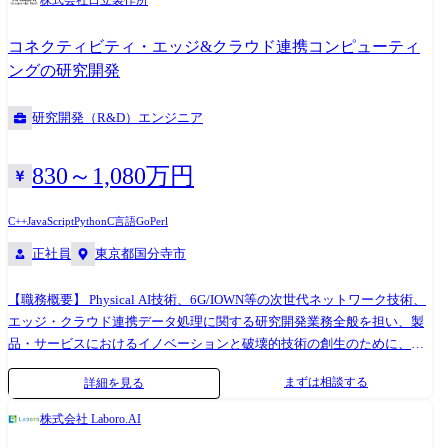
株式会社日立製作所
会社社員含む └先端技術の研究・開発に取り組む研究開発部門(立ち上げ
当初30名から倍以上に成長) └各製品/開発領域で組織が分かれ、それぞれ
コネクティビティ・エッジ&クラウド連携コンピューティ
5~10名規模のグループ(チーム)が存在 【特徴・チームワーク】 ・エンジ
ングの研究開発
ニアが企画から開発まで一貫して携われる、一部門としてはスタートア
ップのような運営形態 ・「COMPANY」に蓄積された膨大かつ豊富な種
研究開発（R&D）エンジニア
類のデータを活用して新しい価値を創造するやりがい ・チーム内での技
術の情報共有が積極的、デイリーミーティングによるサポート体制、ア
ットホームな雰囲気 ●技術スタック チームによって異なるため、以下の
830～1,080万円
いずれか(参考まで) ・言語:Java/TypeScript/Kotlin/Python ・Cloud:
AWS/Google Cloud/Azure/OCI ・DB: PostgreSQL/Oracle DB/Amazon
C++
JavaScript
Python
C言語
Go
Perl
Aurora/Amazon DynamoDB ・FW: SpringBoot/Severless
正社員
東京都国分寺市
Framework/React/Vue3/Svelte/Kotlin Multiplatform ・開発インフラ:
GitHub/Sonarqube/Jira/Redmine/Zenhub/Figma ・生成AI: GitHub
【職務概要】 Physical AI技術、6G/IOWN等の次世代ネットワーク技術、
Copilot/Gemini for Google Workspaces/Azure OpenAI Service/AWS
エッジ・クラウド連携データ処理に関する研究開発業務全般を担い、製
Bedrock/Google VertexAI/AWS KIRO/Claude Cowork
品・サービスにおけるイノベーションと破壊的技術の創生のために、特
定分野における技術開発の責任者、又は専門家として、社内外の多様な
まずは相談する
詳細を見る
ステークホルダーとの関係構築を行いつつ、自身の経験や先行研究から
積極的に学習し、自身とチームの研究開発を推進いただきます。 【職務
株式会社 Laboro.AI
詳細】 AI技術(分散AI、エッジAI、業務特化AI、連合学習、Physical AI)、