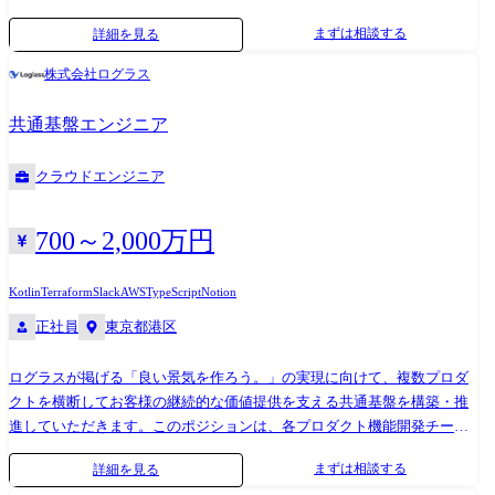
ェックポイント・リカバリ機構の実装 ガードレール / ポリシー実行エン
る業務全般 開発環境 ●データ基盤 ・データストア: BigQuery ・ETL:
まずは相談する
詳細を見る
ジンの構築 — エージェントの行動を制御するルール実行基盤 AI/ML シ
Dataflow, 独自開発(Python) ・SQLフレームワーク: Dataform ・ワークフロ
ステム統合 モデルルーティング — 複数の LLM プロバイダ / モデルタイ
ーエンジン: Cloud Composer(Airflow) + GKE ・メタデータ管理:Dataplex
株式会社ログラス
プを跨いだ推論リクエストの最適ルーティング コンテキスト管理・メモ
・その他ツール: Streamlit, Kepler.gl, Kubeflow ・言語: Python ●データプ
リ基盤の設計 (長期記憶、ワーキングメモリ、RAG 統合) 推論パイプライ
ロダクト実行基盤 ・データストア:Redis, AWS Aurora(MySQL,
共通基盤エンジニア
ンの最適化 (レイテンシ削減、コスト効率化、キャッシュ戦略) Research
PostgreSQL) ・実行基盤:AWS:AKE etc ・言語: Go, Python ・モニタリング:
Engineer と連携した最新研究成果の本番基盤への統合 オーケストレーシ
Grafana, Sentry ・その他ツール:Feast ●開発環境 ・LLM: Github Copilot,
クラウドエンジニア
ョン・パフォーマンス ワークフローオーケストレーション・キューイン
Claude code, gemini, MCPs etc ・IDE: VS Code etc ・CI / CD: GitHub
グシステムの開発 コスト/性能最適化 (オートスケーリング、キャッシ
Action ・VCS: GitHub ・その他 Google Workspace, Slack 所属組織 AI技術
ュ、バッチ処理) 推論リクエストのルーティング・ロードバランシング
開発部 データプラットフォームグループ:4名 ※関連チーム ・データサイ
700～2,000万円
信頼性・運用 プラットフォーム稼働率 99.9% 以上の維持 インシデント対
エンティスト:20名 ・データアナリスト:8名 ・データアーキテクト:5名
応・ポストモーテム データアクセス・権限管理基盤の設計 【業務シナリ
Kotlin
Terraform
Slack
AWS
TypeScript
Notion
オ例】 ※以下は想定される業務シナリオの例です ● シナリオ 1: エージェ
正社員
東京都港区
ント実行エンジンの設計 JAPAN AI STUDIO 上で顧客が構築する AI エー
ジェントの実行基盤を設計。 Graph Runtime を採用し、エージェントの
ログラスが掲げる「良い景気を作ろう。」の実現に向けて、複数プロダ
各ステップを DAG (有向非巡回グラフ) として表現。 チェックポイント機
クトを横断してお客様の継続的な価値提供を支える共通基盤を構築・推
構により、長時間タスクの途中失敗からの自動リカバリを実現。 ● シナ
進していただきます。このポジションは、各プロダクト機能開発チーム
リオ 2: モデルルーティングの最適化 複数の LLM プロバイダ (OpenAI /
とは独立した立場で、横断領域を中心にプロダクト群全体のスケーラビ
Anthropic / Google 等) を跨いで、タスクの種類・コスト・レイテンシに
まずは相談する
詳細を見る
リティと整合性を担保するアーキテクチャ設計と実装、運用をリードし
応じた最適なモデルを自動選択するルーティングエンジンを設計。 推論