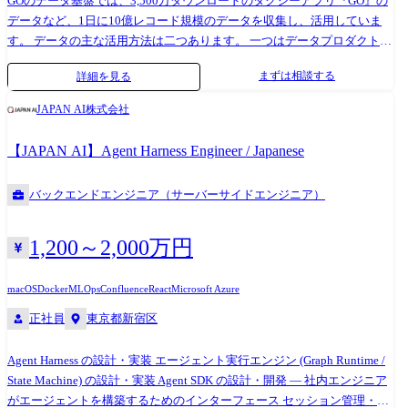
GOのデータ基盤では、3,500万ダウンロードのタクシーアプリ『GO』の
務全般 ●開発環境 バックエンド (マイクロサービス) 言語: Go サービス間
データなど、1日に10億レコード規模のデータを収集し、活用していま
通信: gRPC, GraphQL データストア: PostgreSQL, MySQL, Redis, BigQuery
す。 データの主な活用方法は二つあります。 一つはデータプロダクトの
インフラ: AWS (EKS, S3, SNS, SQS), Kubernetes, Docker ワークフローエン
開発であり、データをもとにAIや高度なアルゴリズムを開発しタクシー
ジン: Apache Airflow モニタリング: Grafana, Sentry AI: Claude Code,
まずは相談する
詳細を見る
アプリ『GO』に機能として組み込んでいます。 もう一つは意思決定支援
GitHub Copilot, Gemini etc. IDE: GoLand, Visual Studio Code CI / CD:
であり、約30名のデータアナリストやデータサイエンティストがデータ
GitHub Actions VCS: GitHub フロントエンド (管理画面) 言語: TypeScript
JAPAN AI株式会社
分析し、その結果を元にビジネス担当やプロダクトマネージャがプロジ
フレームワーク: Vue.js (Vue3), React (Next.js) インタフェース定義:
ェクトの効果測定や意思決定をしています。 本ポジションは、このデー
OpenAPI (Swagger) その他 (関わる可能性があるもの) インフラ: GCP ●所
【JAPAN AI】Agent Harness Engineer / Japanese
タ基盤を支えるデータエンジニアです。 仕事内容 データ基盤とデータプ
属組織 決済基盤チーム・支払請求基盤チーム 各7名前後(派遣社員含む)
ロダクトの実行基盤を担当いただきます。 ●データ基盤 ・大規模な車両
バックエンドエンジニア（サーバーサイドエンジニア）
データをDataflow等を用いてBigQueryに収集 ・3,500万ダウンロードのア
プリケーションのDBとログのデータをBigQueryに収集 ・地図を始めと
した外部データをデータ基盤に収集 ・データ加工バッチの開発・運用、
1,200～2,000万円
Google Cloudの様々なサービスを用いて実現 ・StreamlitやLookerなど分
析ツールのホスティング ・100人規模の利用者の管理、セキュリティコ
macOS
Docker
MLOps
Confluence
React
Microsoft Azure
ントロール ●データプロダクト実行基盤 ・タクシーアプリ『GO』でAIや
正社員
東京都新宿区
高度なアルゴリズムを用いたデータプロダクトの実行基盤を設計・開
発・運用 ・データサイエンティストの開発支援 ・AIモデルの学習バッチ
Agent Harness の設計・実装 エージェント実行エンジン (Graph Runtime /
や、本番での推論サービング ・高性能かつ高可用性を担保するための設
State Machine) の設計・実装 Agent SDK の設計・開発 — 社内エンジニア
計・実装・システム運用 ・24/365のオンコール体制(待機なし・システム
がエージェントを構築するためのインターフェース セッション管理・チ
障害時に当番順にコールがあり対応) ●業務内容の変更範囲 会社が指定す