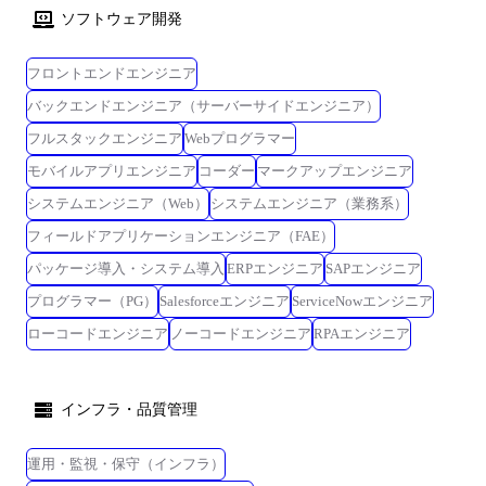
ベースとしてデイリーと週末のレトロスペクティブで同期 週1のリリー
DB:CloudSQL(PostgreSQL), BigQuery インフラ GCP, GKE, Terraform,
ソフトウェア開発
スサイクル、今後はデイリーリリース化を念頭に準備中 技術的チャレン
Sentry, k8s ツール Github, Slack, notion, Figma, miro AIツール Claude Code,
ジ 災害時にも安定的に動作し、万が一があっても早急に復旧できるよう
Cursor, Github Copilot, Jetbrains AI Assistant, Devin, n8n, Dify, ChatGPT,
フロントエンドエンジニア
にインフラを構成・実装する グローバルに事業展開していくためのイン
Gemini, NotebookLM, PLAUD.AI ※エンジニア・デザイナーの意見を積極
バックエンドエンジニア（サーバーサイドエンジニア）
フラ作り 組織のスケールに対して事業速度を鈍化させないための仕組み
的に採用し、ツール導入を行なっている ●開発フロー プロダクトオーナ
作り データで定量的にプロダクト成長・ユーザーサクセスを実現するた
ー (CEO) を中心に関係者で開発要件を検討 スクラム開発をベースとして
フルスタックエンジニア
Webプログラマー
めの仕組み作り
デイリーと週末のレトロスペクティブで同期 週1のリリースサイクル、
モバイルアプリエンジニア
コーダー
マークアップエンジニア
今後はデイリーリリース化を念頭に準備中 ●技術的チャレンジ Multi
システムエンジニア（Web）
システムエンジニア（業務系）
vertical SaaSとして業界横断でPMFするための画面・機能実装 グローバル
に事業展開していくためのプロダクト開発 データで定量的にプロダクト
フィールドアプリケーションエンジニア（FAE）
成長・ユーザーサクセスを実現するための仕組み作り APIや仕組みの整
パッケージ導入・システム導入
ERPエンジニア
SAPエンジニア
っていない各国の状況でいかにグローバルにリスク情報を取ってきてユ
プログラマー（PG）
Salesforceエンジニア
ServiceNowエンジニア
ーザーに価値を届けるか
ローコードエンジニア
ノーコードエンジニア
RPAエンジニア
インフラ・品質管理
運用・監視・保守（インフラ）