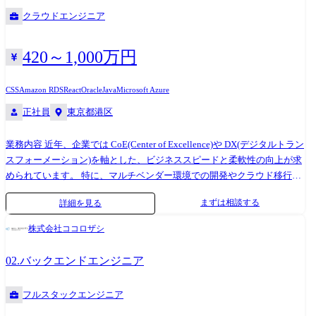
様々な企業と安定的な取引を行っております。 当社社員は、プロダクシ
クラウドエンジニア
ョンカンパニーの一員として各社クライアントのプロジェクトに参画
し、1つの会社に長年いては実現できない多彩なスキルやノウハウを身に
付けることができます!
420～1,000万円
CSS
Amazon RDS
React
Oracle
Java
Microsoft Azure
正社員
東京都港区
業務内容 近年、企業では CoE(Center of Excellence)や DX(デジタルトラン
スフォーメーション)を軸とした、ビジネススピードと柔軟性の向上が求
められています。 特に、マルチベンダー環境での開発やクラウド移行を
契機として、全社的な最適化を推進する動きが加速しています。 こうし
まずは相談する
詳細を見る
た市場環境の変化により、Web・クラウド・モバイルなどの多様な領域
を横断的に担えるフルスタックエンジニアに加え、幅広い技術知識を活
株式会社ココロザシ
かして計画立案やガイドライン策定をリードできるエンジニアのニーズ
が高まっています。 このため、当部門ではナレッジや人的リソースの拡
02.バックエンドエンジニア
充を目的として、採用体制を強化し、開発および支援体制のさらなる充
実を図っています。 【仕事概要】 ① メディア・エンターテインメント
フルスタックエンジニア
業界向けフルスタックエンジニア メディア・エンターテインメント業界
向けのシステムやサービスの開発において、要件定義から設計・開発・