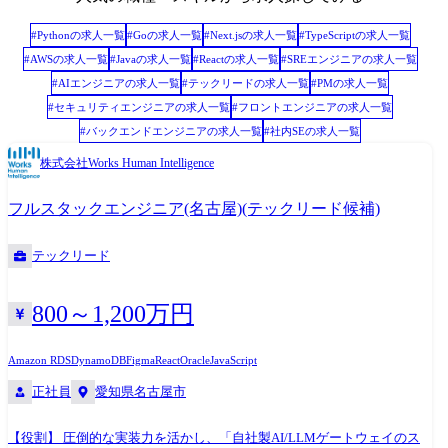
策定 ・部署横断での技術選定、難解なシステムトラブルの最終エスカレ
ーション対応、およびADR(アーキテクチャ決定記録)の主導 ※ピープル
#
Python
の求人一覧
#
Go
の求人一覧
#
Next.js
の求人一覧
#
TypeScript
の求人一覧
マネジメント(評価・労務管理)の責務はありません。「純粋に技術とプロ
#
AWS
の求人一覧
#
Java
の求人一覧
#
React
の求人一覧
#
SREエンジニア
の求人一覧
ダクトの品質でチームを引っ張るスペシャリスト」としてのキャリアを
#
AIエンジニア
の求人一覧
#
テックリード
の求人一覧
#
PM
の求人一覧
お約束します。 【職務内容】 ●基盤アーキテクチャの設計・技術選定 ・
#
セキュリティエンジニア
の求人一覧
#
フロントエンジニア
の求人一覧
AI Readyなデータ基盤のアーキテクチャ設計、開発のアーキテクチャ全
#
バックエンドエンジニア
の求人一覧
#
社内SE
の求人一覧
体のグランドデザイン ・非機能要件(レイテンシー、スケーラビリティ、
可用性、強固なマルチテナントセキュリティ)を担保するクラウドインフ
株式会社Works Human Intelligence
ラ(AWS等)およびバックエンドの設計 ・各種LLM(OpenAI, Anthropic,
Bedrock等)のAPI動的ルーティング、およびコスト・応答速度最適化ロジ
フルスタックエンジニア(名古屋)(テックリード候補)
ックの考案 ・中長期的な視点に立った技術的負債の返済計画策定と、
CI/CD環境のモダン化 ●コアコンポーネントの実装・品質担保 ・基盤に
テックリード
おける「最も技術的難易度の高い10%のコード」のハンズオン実装 ・
PoC(仮説検証)コードから、数万人規模の同時接続に耐えうる本番クオリ
800～1,200万円
ティへのリファクタリング主導 ・厳格な自動テスト(Unit, E2E, 負荷テス
ト等)の設計と仕組み化による「落ちないインフラ」の実現 ・チームメン
バーへの高度なコードレビュー、およびペアプログラミング等を通じた
Amazon RDS
DynamoDB
Figma
React
Oracle
JavaScript
技術メンタリング ●部門説明 【所属部署・配属組織】2026年6月現在 ア
正社員
愛知県名古屋市
ドバンスドテクノロジー部門 約80名※協力会社社員含む └先端技術の研
究・開発に取り組む研究開発部門(立ち上げ当初30名から倍以上に成長) └
【役割】 圧倒的な実装力を活かし、「自社製AI/LLMゲートウェイのス