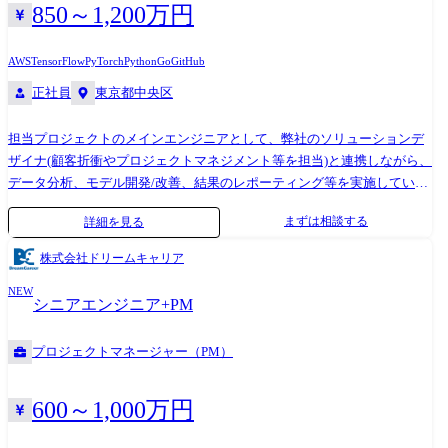
価され、既に大手企業を中心に多くの導入事例とリピート契約がありま
命としています。 AIソリューションを提供するためにあらゆることを思
850～1,200万円
す。 ●カスタムAIソリューション事業とは? 弊社は以下を特徴とするカス
案して実行できればと考えているので、提供元のエンジニアは以下のよ
タムAIソリューション事業を展開しています。 ・オーダーメイドによる
うな裁量の大きい環境で自らのプロフェッショナリズムを発揮いただけ
AWS
TensorFlow
PyTorch
Python
Go
GitHub
AI開発 - アカデミア出自の先端の機械学習技術をベースに、ビジネス
ればと考えています。 ・技術者がお客様に対して直接提案をすること ・
正社員
東京都中央区
にジャストフィットする形でAIを受託開発 ・企業のコア業務をAIで変革
お客様が設計した問題に対してその問題設計に提言できること ・チーム
- 画一的なパッケージAでは対応が難しい、ビジネス現場特有の複雑な
を自ら組閣し案件成功に向けて自ら動くことができること ・会社の承認
担当プロジェクトのメインエンジニアとして、弊社のソリューションデ
課題の解決に貢献 また他社との差別化のため、弊社は「バリューアップ
のもと、必要人員の確保依頼やツールの追加導入について主導、積極的
ザイナ(顧客折衝やプロジェクトマネジメント等を担当)と連携しながら、
型AIテーマ」に注力しています。 ●プロジェクトの開発フロー 弊社では
な提案ができること ●技術スタック 使用する技術はプロジェクトにより
データ分析、モデル開発/改善、結果のレポーティング等を実施していた
約3ヶ月間という短いサイクルで機械学習モデルやAIに関係するシステム
異なりますが、主に以下の技術スタックを用いて開発を行っています。
だきます。 また、それに加え、他プロジェクトの機械学習エンジニアの
をお客様に提供しています。 顧客折衝は基本的に弊社のソリューション
・データ分析全般（NumPy, pandas, Matplotlib, seaborn, plotly, Streamlit）
まずは相談する
詳細を見る
スーパーバイズおよび組織運営にも携わっていただきます。 <具体的な
デザイナが行いますが、希望に応じてエンジニアもフロントに立って直
・機械学習（sckit-learn, statsmodelsm, OPTUNA, SHAP, LightGBM） ・
業務内容> ・ディープラーニング等の機械学習技術を用いたソリューシ
接提案したり顧客ニーズを聞いたりすることができます。 ●チーム構
Deep Learning（PyTorch, TensorFlow, Hugging Face, OpenAI, LangChain）
株式会社ドリームキャリア
ョンの開発(機械学習エンジニアと同様) ・プロジェクト提案段階での技
成・支援制度 基本的に弊社では1つのPJTに対し、メイン担当としてソリ
・実験管理（Kedro, mlflow, Kubeflow） ●社内活動 エンジニアリング部で
NEW
術観点からの評価やアドバイス ・機械学習エンジニアが担当するプロジ
ューションデザイナ/エンジニアが1名ずつアサインされます。 またソリ
は以下のような社内活動を通じて技術的成長やエンゲージメント向上を
シニアエンジニア+PM
ェクトのスーパーバイズ ・エンジニアリング部の組織運営に関わる業務
ューションデザイナ/エンジニアそれぞれを補佐する役割としてSV(スー
行っています。 ・技術勉強会の開催（数理最適化、強化学習 etc...） ・最
(採用、評価、育成等) ●このような想いを実現されたい方にご応募いただ
パーバイザー)がつきます。 一方で大型案件等になりますとPJTの人数は
新技術勉強会の開催（マルチエージェント etc...） - 本勉強会にはソリ
プロジェクトマネージャー（PM）
きたいです。 1.機械学習を用いた社会実装、産業実装を自分の手で担い
必要に応じて増加します。 ●裁量の大きさについて 弊社はAIコンサルテ
ューションデザイナー、コーポレートも合わせ、社員の約3/4のメンバー
たい方 弊社が担当する案件は社会や産業そのものに影響を与えるものが
ィングの会社としてお客様に”AIソリューションを提供すること”を使命
が参加しました。 ・チームビルディング施策 - “チームメンバーを知る
中心です。 技術はあくまでツールとして捉え、ソリューションを提供す
としています。 AIソリューションを提供するためにあらゆることを思案
600～1,000万円
企画“として、レーダーチャートの作成/予想、チームのキャッチコピー
ることを主眼に置いていることを重要視する集団です。 2.自身が担当し
して実行できればと考えているので、提供元のエンジニアは以下のよう
作成等のワークを実施 業務の変更範囲:なし
ている案件がPoCのみで終わることや実際に世に出て行かないことに不