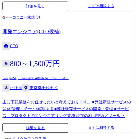
の希望・適性を見ながら、半年〜1年を目安に以下のステップでシームレ
ティへのリファクタリング主導 ・厳格な自動テスト(Unit, E2E, 負荷テス
まずは相談する
詳細を見る
スにマネジメント領域を拡張していただきます。 ・コアコンポーネント
ト等)の設計と仕組み化による「落ちないインフラ」の実現 ・チームメン
の設計・実装、および技術的リーダーシップの発揮 ・PdMや各プロダク
バーへの高度なコードレビュー、およびペアプログラミング等を通じた
コロニー株式会社
トチームとの仕様折衝、ロードマップの共同策定 ・メンバー(5〜10名規
技術メンタリング ●部門説明 【所属部署・配属組織】2026年6月現在 ア
模)の目標設定・評価・1on1、およびエンジニア採用の主導 ※「コード
ドバンスドテクノロジー部門 約80名※協力会社社員含む └先端技術の研
開発エンジニア(CTO候補)
から完全に離れるピープルマネジメント専任」ではなく、「技術がわか
究・開発に取り組む研究開発部門(立ち上げ当初30名から倍以上に成長) └
る強いEM(プレイングマネージャー)」としての活躍を期待しています。
各製品/開発領域で組織が分かれ、それぞれ5~10名規模のグループ(チー
CTO
【職務内容】 ●共通AI/Webアプリケーション基盤の開発リード ・AI
ム)が存在 【特徴・チームワーク】 ・エンジニアが企画から開発まで一
Readyなデータ基盤のアーキテクチャ設計、開発 ・各種LLM(OpenAI,
貫して携われる、一部門としてはスタートアップのような運営形態 ・
800～1,500万円
Anthropic, Bedrock等)のAPI統合、モデルの柔軟な切り替えを可能にする
「COMPANY」に蓄積された膨大かつ豊富な種類のデータを活用して新
オーケストレーション基盤の構築 ・エンタープライズ要件(マルチテナン
しい価値を創造するやりがい ・チーム内での技術の情報共有が積極的、
ト性、強固なデータ分離)を徹底したセキュアなデータパイプラインの構
デイリーミーティングによるサポート体制、アットホームな雰囲気 ●技
PostgreSQL
React
Java
GitHub Actions
Linux
Go
築 ・PoC(仮説検証)から、数万人規模の同時接続に耐えうる本番環境への
術スタック ・チームによって異なるため、以下のいずれか(参考まで) ・
正社員
東京都千代田区
スケーリング・パフォーマンスチューニング ●プロジェクト及びピープ
言語:Java/TypeScript/Kotlin/Python ・Cloud: AWS/Google
ルマネジメント ・プロダクトマネージャー(PdM)と連携した、全社AI基
Cloud/Azure/OCI ・DB: PostgreSQL/Oracle DB/Amazon Aurora/Amazon
主に下記業務をお任せしたいと考えております。 ■弊社新規サービスの
盤の要求定義と開発マイルストーンの策定 ・開発チーム(5〜10名規模)の
DynamoDB ・FW: SpringBoot/Severless
開発/管理・チーム構築/採用 ■弊社既存サービスの開発・管理 ■サービ
スクラムイベントのファシリテーション、タスクアサインと進捗管理 ・
Framework/React/Vue3/Svelte/Kotlin Multiplatform ・開発インフラ:
ス、プロダクトのエンジニアリング業務 現在の利用技術／ツール ・
メンバーのコードレビュー、技術的メンタリングによるAIエンジニアリ
GitHub/Sonarqube/Jira/Redmine/Zenhub/Figma ・生成AI: GitHub
Slack／Github ・Docker ・AWS ・Golang ・Angular/TypeScript ただし、
ング力の底上げ ・将来的な、メンバーの目標設定・評価・キャリア開発
Copilot/Gemini for Google Workspaces/Azure OpenAI Service/AWS
まずは相談する
詳細を見る
新規サービスにおいては、上記以外も採用可能。
支援(1on1)、および新規エンジニアの採用面接 ●部門説明 【所属部署・
Bedrock/Google VertexAI/AWS KIRO/Claude Cowork
配属組織】2026年6月現在 アドバンスドテクノロジー部門 約80名※協力