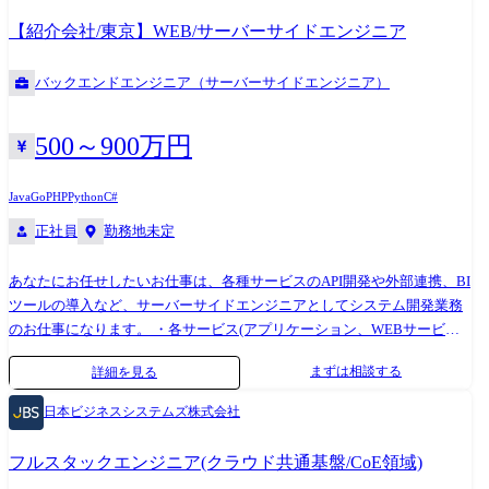
社に長年いては実現できない多彩なスキルやノウハウを身に付けること
【紹介会社/東京】WEB/サーバーサイドエンジニア
ができます!
バックエンドエンジニア（サーバーサイドエンジニア）
500～900万円
Java
Go
PHP
Python
C#
正社員
勤務地未定
あなたにお任せしたいお仕事は、各種サービスのAPI開発や外部連携、BI
ツールの導入など、サーバーサイドエンジニアとしてシステム開発業務
のお仕事になります。 ・各サービス(アプリケーション、WEBサービ
ス、ECサイトなど)のシステム設計/開発/テスト/運用・保守 ・各業種の
まずは相談する
詳細を見る
基幹システム設計/開発/テスト/運用・保守 ・外部システムとの連携の設
計/開発/テスト/運用・保守 ・CMSの開発 ・サービスおよびアプリケーシ
日本ビジネスシステムズ株式会社
ョンのトラブルシューティング (検知/復旧、原因分析、リカバリー) ・
プログラミングの高速化 など リクルートグループ、楽天グループ、サイ
フルスタックエンジニア(クラウド共通基盤/CoE領域)
バーエージェントグループなど、WEB業界を牽引するトップ企業含め