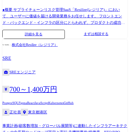
つきます。 一方で大型案件等になりますとPJTの人数は必要に応じて増
●概要 サプライチェーンリスク管理SaaS「Resilire(レジリア)」におい
加します。 ●裁量の大きさについて 弊社はAIコンサルティングの会社と
て、ユーザーに価値を届ける開発業務をお任せします。 フロントエン
してお客様に”AIソリューションを提供すること”を使命としています。
ド・バックエンド・インフラの区分にとらわれず、プロダクトの成功に
AIソリューションを提供するためにあらゆることを思案して実行できれ
必要な開発を幅広く推進していただきます。 社内で創出される多様な事
ばと考えているので、提供元のエンジニアは以下のような裁量の大きい
まずは相談する
詳細を見る
業アイデアを、CEOやチームメンバーと密に連携しながらスピード感を
環境で自らのプロフェッショナリズムを発揮いただければと考えていま
持ってプロダクトに昇華させる機会もあり、技術選定から設計・実装・
す。 ・技術者がお客様に対して直接提案をすること ・お客様が設計した
株式会社Resilire（レジリア）
改善に至るまで、広い裁量と責任を持って取り組んでいただける環境で
問題に対してその問題設計に提言できること ・チームを自ら組閣し案件
す。 ●業務内容 当社サービスResilireのソフトウェア開発(フロントエン
成功に向けて自ら動くことができること ・会社の承認のもと、必要人員
SRE
ド・バックエンド・インフラの開発をスキルに応じて担当) 顧客フィード
の確保依頼やツールの追加導入について主導、積極的な提案ができるこ
バックや利用ログを元にした機能改善・追加 PdMやデザイナーなどのス
と ●キャリアパスについて 右記のような流れでキャリアを歩んでいただ
SREエンジニア
テークホルダーとのOwnershipを持った協働 事業拡大に伴うデータ量・
く想定です。(スタッフ→リーダー→マネージャー→部長) 一方で弊社の
トラフィック増大に対するスケーリング戦略の策定と実装 AIエージェン
エンジニア組織は50名未満とまだまだ成長の余地しかなく、キャリアパ
ト活用を前提としたアーキテクチャの整理・品質統制の仕組みづくり 監
700～1,400万円
スは完全に決まりきっているの部分は少ないです。 今後もキャリアパス
視・ログ・障害対応を含む運用の自動化・高度化 テスト戦略の策定やリ
は社員の想いや組織の成長段階によって変化し続けると認識していま
リースプロセスの設計を通じた品質の構造的な作り込み 仕様が固まって
す。 そのため「キャリアは自ら切り開きたい」と思える方にご参画いた
PostgreSQL
Figma
React
JavaScript
Kubernetes
GitHub
いない段階からの探索的な開発と推進 チーム全体の生産性向上に向けた
だきたいですし、弊社としてはその様な想いを支えられる組織として存
正社員
東京都港区
開発・運用プロセスの継続的改善 技術広報・採用活動を通じた対外発信
在できればと考えております。 ●技術スタック 使用する技術はプロジェ
【シニアエンジニアへの期待】 Resilireのエンジニアには、プロダクトの
クトにより異なりますが、主に以下の技術スタックを用いて開発を行っ
事業計画(顧客数増加・グローバル展開等)に連動したインフラアーキテク
成功に対する高いコミットメントと貢献を期待しています。 すべての活
ています。 ・データ分析全般(NumPy, pandas, Matplotlib, seaborn, plotly,