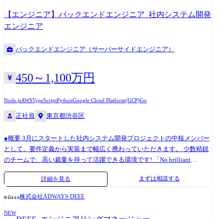
る仕事です。 業務詳細 ・フロントエンド開発(React等を使用)やバックエ
全性制御 : ガードレール / ポリシー実行エンジン — LLM の出力を制御す
【エンジニア】バックエンドエンジニア_社内システム開発
ンド開発(GraphQL・API・RDB・NoSQL等を使用)を支える複数のチーム
るルール実行基盤 JAPAN AI では、この Agent Harness を自社開発し、全
エンジニア
があり、通信業界の大規模社会インフラサービスに関わるシステム開発
プロダクト (JAPAN AI STUDIO / CHAT / SPEECH / AGENT 等) の共通基盤
を担当いただきます。 ・開発環境は AWS 等のクラウドや、Kubernetes・
として運用しています。 ●期待する役割について Agent Harness Engineer
バックエンドエンジニア（サーバーサイドエンジニア）
仮想VMを活用したクラウドネイティブ基盤。要件に応じて最適なアーキ
として、AI / ML の知識を活かしながらエージェントの制御・実行基盤を
テクチャ選定にも携わります。 ・開発言語は C言語・Java を基盤に、
設計・実装していただきます。 LLM / AI エージェントの動作原理を深く
TypeScript・Go 言語といったモダン技術も活用。幅広い技術スタックを
理解した上で、実行エンジン (Graph Runtime / State Machine) を設計・実
450～1,100万円
経験でき、最新技術に挑戦できる環境です。 ・生成AI を活用し、既存シ
装する モデルルーティング、コンテキスト管理、メモリ基盤 (長期記
ステムのモダナイズや運用改善にも取り組みます。具体的には、従来の
憶・ワーキングメモリ) など、AI 特有のシステム設計を担う 社内 120名
Node.js
AWS
TypeScript
Python
Google Cloud Platform(GCP)
Go
言語資産をモダン言語へ効率的に移行する支援や、 運用時のログ分析・
のエンジニアが使う Agent SDK を設計・開発する ガードレール / ポリシ
正社員
東京都渋谷区
インシデント自動解析を通じて品質と安定性の向上を実現します。 安
ー実行エンジンを構築し、エージェントの行動を安全に制御する
定稼働と品質向上を担うミッションクリティカルシステムに関わりなが
Research Engineer と連携し、最新の研究成果を本番基盤に統合する ●成
ら、技術者として大きく成長できるポジションです。 組織情報 モバイル
●概要 3月にスタートした社内システム開発プロジェクトの中核メンバー
果責任 (KR/メトリクス) Agent SDK 採用率 (社内チームの利用率・満足度)
業界は高品質な通信サービスを提供し続けると同時に、コンテンツやサ
として、要件定義から実装まで幅広く携わっていただきます。 少数精鋭
エージェント実行成功率 (タスク完了率、チェックポイントからのリカバ
ービスといった非通信サービスも拡充しており、その提供するサービス
のチームで、高い裁量を持って活躍できる環境です! 「No brilliant
リ成功率) Harness 起因の障害率 (ガードレール突破率、状態不整合率) 実
はますます拡がりを見せています。我々は通信サービスを支える大規模
Jerks」をテーマに掲げ、個人の技術力よりもチームパフォーマンスの最
行レイテンシ P95 / P99 (Harness 層のオーバーヘッド) 推論コスト効率 (モ
まずは相談する
詳細を見る
ミッションクリティカルシステムを構築・維持管理するとともに、昨今
大化を重視しています。 様々なバックグラウンドを持つメンバーが協力
デルルーティングによるコスト最適化) 開発者体験スコア (SDK / API の社
はアジャイル、AI、IoT、クラウドなどを駆使したコンシューマサービス
し合い、お互いに高め合いながら成長できる環境をご用意しています。
内 NPS) ●チーム体制 約120名が開発組織に在籍しています。 Agent
株式会社ADWAYS DEEE
領域のシステムを提供しており、SI力およびIT技術の活用力を武器に大
●主な業務内容 <自社の成長を加速させる次世代社内システムの開発> ・
Harness Engineerは以下のチームを横断して活動します: Infra — クラウド
きく成長しています。事業環境および我々自身が変革期にあり、様々な
NEW
これまでkintoneで管理していた社内システムの内製化に携わっていただ
インフラ・SRE Data — データパイプライン・分析基盤 Agent Harness —