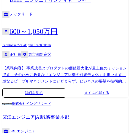
DEEE_エンジニアリングマネージャー
チャレンジ領域と機会があるなかで、大きなやりがいをもって自己成長
きます。 ・Go を用いたバックエンドAPIの設計・開発を中心に担当して
エージェント実行フレームワーク 密接に連携する役割: Agentic Product
を図ることができる職場です。
いただきます。 ・AIエージェント(Claude Code / Cursor)と協働しなが
Engineer — エージェント機能開発 (SDK のユーザー) Research Engineer —
テックリード
ら、仕様策定から実装・テストまでを一貫して推進していただきます。
研究開発・新手法の基盤統合 AI Quality Scientist — 評価パイプラインと
・バックエンドを軸足としつつ、フロントエンド(React / Next.js)にも領
の連携 Product Manager — プロダクト設計・非機能要件定義 ●開発環境
域を広げ、フルスタックエンジニアとして成長できる環境です。 ・ま
言語 : Python, Go (バックエンド・基盤開発) , TypeScript / React / Next.js
600～1,050万円
た、必要に応じて周囲を巻き込みながら開発工程のディレクションを担
(フロントエンド部) / NX インフラ : GCP (コンテナ / K8s) , Docker,
当していただきます。 ●開発の特徴 ・スクラム開発による迅速な意思決
Terraform メッセージング : Kafka / Pub/Sub 監視 : Prometheus, Grafana,
Perl
Docker
Scala
Figma
React
GitHub
定 ・チームメンバー全員でプロダクトに参加 ・迅速な意思決定とプロダ
OpenTelemetry ツール : Slack, Confluence, Linear, Google Workspace,
正社員
東京都新宿区
クト反映の高速サイクル ・ユーザー中心の開発アプローチ ・社内の力を
GitHub, Notion AI 開発支援 : Claude Code MAX Plan, Cursor, ChatGPT,
120%引き出すプロダクト開発 ・事業部門と密接に連携し、要件定義か
Devin 作業環境 : Mac (Apple Silicon) , デュアルモニタ対応
【業務内容】 事業成長とプロダクトの価値最大化が最上位のミッション
ら実装まで一貫して担当 ・AI駆動の開発スタイル ・Claude Code Skills
です。そのために必要な「エンジニア組織の成果最大化」を担います。
を活用したCI/CDレビュー自動化、仕様書と実装の差分チェック、テス
単なるピープルマネジメントにとどまらず、ビジネスの要望を技術的な
ト自動生成 ・デザインから実装への自動変換(バイブコーディング)をフ
実行力に変換し、継続的にプロダクトが成長し続けるための「仕組み(人
ロント・バックエンド問わず実践 ・Cursor / Claude Code(Max Plan)/
まずは相談する
詳細を見る
とプロセス)」を設計・運用します。 具体的な業務内容は以下の通りで
Anthropic API を会社経費で全額負担 ・Claude 認定資格の取得補助サポ
す。 ●プロダクト成長を加速させる組織運営 事業目標(OKR等)をエンジ
ートあり ●学べるスキル ・バイブコーディング ─ 仕様が決まった状態か
株式会社イングリウッド
ニアチームの行動計画に落とし込み、開発のボトルネックを解消しま
らフロント・バックエンド問わず実装・テストまでを一貫して完遂する
す。 技術的な意思決定やリソース配分を通じて、プロダクトのリリース
スキル ・開発工程の自動化 ─ CI/CDレビュー、仕様と実装の差分チェッ
SREエンジニア|AI戦略事業本部
速度と品質を向上させます。 ●開発生産性の向上とプロセス改善 「Findy
ク、テスト生成など、AIで開発プロセスそのものを自動化する設計力 ・
Team+」や生成AIツール(Claude Code等)を活用し、開発パフォーマンス
バイブコーディングのための設計 ─ Claudeが最大限力を発揮できる仕様
SREエンジニア