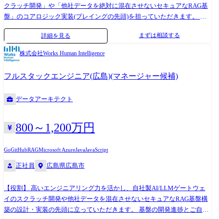
各製品/開発領域で組織が分かれ、それぞれ5~10名規模のグループ(チー
クラッチ開発」や「他社データを絶対に混在させないセキュアなRAG基
ム)が存在 【特徴・チームワーク】 ・エンジニアが企画から開発まで一
盤」のコアロジック実装(プレイングの先頭)を担っていただきます。 そ
貫して携われる、一部門としてはスタートアップのような運営形態 ・
の後、半年〜1年を目安に以下のステップで「技術への責任範囲」を全社
「COMPANY」に蓄積された膨大かつ豊富な種類のデータを活用して新
まずは相談する
詳細を見る
規模へと拡張していただきます。 ・基盤のコアコンポーネントの自らに
しい価値を創造するやりがい ・チーム内での技術の情報共有が積極的、
よる実装、および技術的ブレイクスルーの体現 ・全社プロダクトが利用
株式会社Works Human Intelligence
デイリーミーティングによるサポート体制、アットホームな雰囲気 ●技
するAI組み込みガイドライン、自動テスト戦略、CI/CDパイプラインの
術スタック チームによって異なるため、以下のいずれか(参考まで) ・言
策定 ・部署横断での技術選定、難解なシステムトラブルの最終エスカレ
フルスタックエンジニア(広島)(マネージャー候補)
語:Java/TypeScript/Kotlin/Python ・Cloud: AWS/Google Cloud/Azure/OCI
ーション対応、およびADR(アーキテクチャ決定記録)の主導 ※ピープル
・DB: PostgreSQL/Oracle DB/Amazon Aurora/Amazon DynamoDB ・FW:
マネジメント(評価・労務管理)の責務はありません。「純粋に技術とプロ
SpringBoot/Severless Framework/React/Vue3/Svelte/Kotlin Multiplatform ・
データアーキテクト
ダクトの品質でチームを引っ張るスペシャリスト」としてのキャリアを
開発インフラ: GitHub/Sonarqube/Jira/Redmine/Zenhub/Figma ・生成AI:
お約束します。 【職務内容】 ●基盤アーキテクチャの設計・技術選定 ・
GitHub Copilot/Gemini for Google Workspaces/Azure OpenAI Service/AWS
AI Readyなデータ基盤のアーキテクチャ設計、開発のアーキテクチャ全
800～1,200万円
Bedrock/Google VertexAI/AWS KIRO/Claude Cowork
体のグランドデザイン ・非機能要件(レイテンシー、スケーラビリティ、
可用性、強固なマルチテナントセキュリティ)を担保するクラウドインフ
Go
GitHub
RAG
Microsoft Azure
Java
JavaScript
ラ(AWS等)およびバックエンドの設計 ・各種LLM(OpenAI, Anthropic,
正社員
広島県広島市
Bedrock等)のAPI動的ルーティング、およびコスト・応答速度最適化ロジ
ックの考案 ・中長期的な視点に立った技術的負債の返済計画策定と、
【役割】 高いエンジニアリング力を活かし、自社製AI/LLMゲートウェ
CI/CD環境のモダン化 ●コアコンポーネントの実装・品質担保 ・基盤に
イのスクラッチ開発や他社データを混在させないセキュアなRAG基盤構
おける「最も技術的難易度の高い10%のコード」のハンズオン実装 ・
築の設計・実装の先頭に立っていただきます。 基盤の開発進捗とご自身
PoC(仮説検証)コードから、数万人規模の同時接続に耐えうる本番クオリ