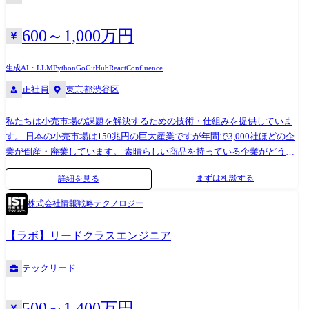
を可視化・改善します。 データに基づいたアプローチで、無駄のないリ
書・プロンプト・アーキテクチャの設計スキル ・上流工程への参画 ─ 慣
ーンな開発体制を構築します。 ●自走するチームの育成(ピープルマネジ
れてきたら要件定義、バイブデザイン(デザイン工程のAI活用)、プロジェ
メント) メンバーへの権限移譲を進め、マネージャーがいなくても自律的
クトマネジメントにも携われる ・AI環境整備の経験 ─ Claude が無双でき
600～1,000万円
に課題解決できるチームを育てます。 1on1や評価を通じて、個人のキャ
る開発環境・ワークフローを構築するノウハウ ●開発組織について 従
リアと事業の方向性を合致します。 ●組織拡大への貢献(採用・広報) 現
来、営業組織中心だった弊社ですが、2025年にテクノロジー事業部を立
生成AI・LLM
Python
Go
GitHub
React
Confluence
場の技術責任者として、採用面接やテックブログの発信など、優秀なエ
ち上げ、IT関連の業務を全て担う約20名の組織にまで急成長しました。
正社員
東京都渋谷区
ンジニアが集まる土壌づくりをサポートします。 【案件事例】 過去事例
大きく分けて以下の2つの領域で構成されており、同じチームとして密に
をいくつか紹介します。 1.「開発文化のアップデート」と「AIネイティ
連携しながら業務を進めています。 <システム開発(社内向け)> 社内オペ
私たちは小売市場の課題を解決するための技術・仕組みを提供していま
ブな開発体制」の構築 技術的な開発だけでなく、開発手法そのものの刷
レーションの改善と、自社システムの内製化を推進。 営業活動や日々の
す。 日本の小売市場は150兆円の巨大産業ですが年間で3,000社ほどの企
新をリードします。 具体的には、ユーザーストーリー管理によるアジャ
業務の中で得られる会社の知見・社内情報を過不足なく蓄積できるデー
業が倒産・廃業しています。 素晴らしい商品を持っている企業がどうす
イル開発の改善や、TDD(テスト駆動開発)とペアプログラミングを組み合
タ基盤を構築しています。 <DXコンサル(社外向け)> クライアント向けの
れば顧客に届けれらるかや商品の売り方を理解できていないのが現状で
わせた開発スタイルの導入を行い、品質とスピードの両立を目指しま
開発案件を少数精鋭で複数並列に推進。 React / Next.js + BaaS を活用し
まずは相談する
詳細を見る
す。 クライアントや社内から課題について担当者からヒアリングを行
す。 また、全社導入されたAIツール(Claude Code等)を個人の補助ツール
たスピード感のある開発が特徴です。 <情シス(コーポレートエンジニ
い、内容からPoCを作成し検証・実施しています。 ビジネス的な要件に
で終わらせず、組織的なエンジニアリングプロセスに組み込む推進役を
ア)> 社内IT基盤の設計・構築、SaaS連携・業務自動化、セキュリティ基
株式会社情報戦略テクノロジー
エンジニアの観点を加えアプローチを考えています。 エンジニア向け会
担います。 「Findy Team+」を活用して開発生産性を可視化し、AI活用
盤の整備など、急成長する組織の情シス機能を担っています。 本求人は
社説明資
やプロセス改善が実際にどれだけの成果(デプロイ頻度向上やリードタイ
システム開発チームへの配属を想定しています。 希望や適性に応じて、
【ラボ】リードクラスエンジニア
料:https://inglewood.app.box.com/s/kpa3ydfmvwjlw2l8ffa2musebbaecqtc 課
ム短縮)に繋がっているかを定量的に計測・改善し続けるサイクルを回し
システム開発やDXコンサル案件にも携わる機会があります。
題からPoCの検証・実施を素早く行うために新たなメンバーを募集しま
ます。 2.チーム規模拡大(4名→10名超)に伴う組織改善と権限移譲 チーム
テックリード
す。 PoCの結果が良ければそのまま新システムの構築を担当していただ
メンバーが急増するフェーズにおいて、EM単独の管理に依存しない「自
きます。 APIなどバックエンドを中心とした開発 要件定義段階でのミド
律的な組織構造」への転換を指揮します。 EMへの承認集中によるボト
ルウェアやフレームワーク等の技術選定と技術検証 API、並列分散処理
ルネックを解消するため、役割と責任の再定義を行い、メンバーへの大
500～1,400万円