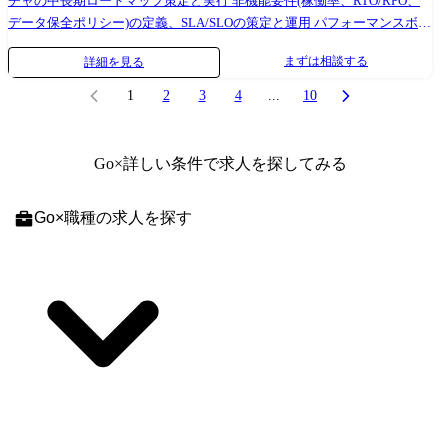
チャの中長期ロードマップ策定と実行 非機能要件(稼働率、RTO/RPO、
動の前提として、下記のような姿勢で取り組むことにやり甲斐をを感じ
Streamlit) ・機械学習(sckit-learn, statsmodelsm, OPTUNA, SHAP,
データ保全ポリシー)の定義、SLA/SLOの策定と運用 パフォーマンスボト
られる方を求めています プロダクトとドメインに深く入り込み、高い解
LightGBM) ・Deep Learning(PyTorch, TensorFlow, Hugging Face, OpenAI,
ルネックの分析・改善と自動化 クラウドインフラのコスト最適化と投資
像度と当事者意識を持って課題に向き合う ビジネスと開発などの垣根を
LangChain) ・実験管理(Kedro, mlflow, Kubeflow) ●社内活動 エンジニアリ
まずは相談する
詳細を見る
計画(FinOps) プロダクトチームが自律して開発・運用できる基盤の整備
超えた、幅広いステークホルダーとの越境コミュニケーション ソフトウ
ング部では以下のような社内活動を通じて技術的成長やエンゲージメン
(監視基盤集約・共通基盤整備・基盤簡略化を含む) Google Cloud SCC等
ェアエンジニアとしての技術力を活かした課題発見と解決 その上で、シ
ト向上を行っています。 ・技術勉強会の開催(数理最適化、強化学習
1
2
3
4
...
10
を活用したセキュリティ・コンプライアンス統制の設計と是正 インフラ
ニアエンジニアには以下の3つの軸のいずれか、または複数において強み
etc...) ・最新技術勉強会の開催(マルチエージェント etc...) - 本勉強会に
リソース・接続部を中心としたソフトウェア開発(必要に応じてFE/BEも
を発揮し、プロダクトおよび組織の成長を牽引していただくことを期待
はソリューションデザイナー、コーポレートも合わせ、社員の約3/4のメ
担当) プロダクションを守る日常のSREプラクティス 期待役割 ●SREにお
しています。 1.システムのスケール データ量やトラフィックの増大に耐
ンバーが参加しました。 ・チームビルディング施策 - “チームメンバー
Go
×詳しい条件で求人を探してみる
いて能動的にPdMやBackendとコミュニケーションをとり、決定するこ
えうる設計と、AIエージェントを前提としたスケーラブルなアーキテク
を知る企画“として、レーダーチャートの作成/予想、チームのキャッチ
と ●チームを立ち上げること ●プロダクトロードマップからアーキテク
チャの実現を牽引していただきます。 UXや運用コストの最適化を図りな
コピー作成等のワークを実施 ● 業務の変更範囲:なし
Go
×
職種
の求人を探す
チャ選定や開発環境をSRE目線で整備すること 概要 サプライチェーンリ
がら、事業の急成長を技術面から支える根幹を担っていただくことを期
スク管理SaaS「Resilire(レジリア)」において、信頼性向上のためのSRE
待しています。 2.組織のスケール 開発の最前線で手を動かしながら、品
業務をお任せします。 様々なリスクに対応可能な持続可能性の高いサプ
質と生産性を両立し、継続的に高いアウトプットを生み出すエンジニア
ライチェーンを構築するためのインフラ基盤開発業務をお任せします。
リング組織の強化を牽引していただきます。 また、技術広報や採用活動
技術スタック FE 言語:TypeScript/JavaScript FW:React.js BE 言語:Go(API),
といった外部発信にも積極的に関与していただくことを期待していま
Python(クローラ) DB:CloudSQL(PostgreSQL), BigQuery インフラ GCP,
す。 3.プロダクトのスケール 事業課題と顧客価値を深く理解し、不確実
GKE, Terraform, Sentry, k8s ツール Github, Slack, notion, Figma, miro AIツー
性の高い状況下でも仮説検証をリードしながらプロダクト開発を推進し
ル Claude Code, Cursor, Github Copilot, Jetbrains AI Assistant, Devin, n8n,
ていただきます。 新規・既存を問わずUXと事業KPIの最大化にコミット
Dify, ChatGPT, Gemini, NotebookLM, PLAUD.AI ※エンジニア・デザイナ
し、AIやデータ活用による非連続なプロダクトの成長を牽引していただ
ーの意見を積極的に採用し、ツール導入を行なっている 開発フロー プロ
くことを期待しています。 ●技術スタック FE 言語:TypeScript/JavaScript
ダクトオーナー (CEO) を中心に関係者で開発要件を検討 スクラム開発を
FW:React.js BE 言語:Go(API), Python(クローラ)