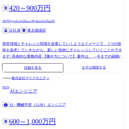
テスト・運用まで、一貫して携わります。フロントエンドからバックエ
420～900万円
ンド、クラウドインフラまで幅広い技術領域を担当し、プロジェクトの
技術的な中核を担います。 ② CoE 領域フルスタックエンジニア 業界を
AWS
TypeScript
Next.js
Python
Go
NestJS
問わず相談を受ける中で、内製化やマルチベンダー開発における環境・
正社員
東京都港区
プロセスの整備を支援します。 具体的には、お客さまの状況に応じて現
状整理とゴール設定を行い、クラウド環境における標準ドキュメントの
得意領域とチャレンジ領域を反復していくようなイメージで、 1つの技
整備や、それを実現する共通基盤(インフラ、アプリケーション、CI / CD
術を追求していきながら、新しい技術にチャレンジしていくことができ
環境など)の構築を担っていただきます。 【具体的な業務内容】 ・お客
ます! 具体的な業務内容 【働き方について】 案件は、 ・今までの経験(得
さま要件のヒアリングおよび技術的な課題の整理・調査・提案 ・システ
意領域80%) ・今後習得したい技術(チャレンジ領域20%) というイメージ
ムやサービス開発におけるプロジェクトマネージャー、プロジェクトリ
まずは相談する
詳細を見る
の難易度が高すぎず、低すぎない案件を希望の条件に合わせてアサイン
ーダー、チームメンバーとの協働による開発推進(アジャイル / スクラム
しております。 今までレガシーな技術や環境での経験しかなかった方
マスターなど) ・Web アプリケーションの設計・開発(React、Next.js、
株式会社マイクロニティ
も、 ココロザシに入社してからモダンな技術にチャレンジしていきなが
Vue.js など) ・サーバーサイド開発(Node.js、Python、Java、C#、Go など)
NEW
ら、 フルスタックを実現しているエンジニアが多数! まずはモダンな技
・クラウド環境(AWS、Azure、GCP など)でのインフラ設計・構築 ・デー
AIエンジニア
術キャッチアップを中心に、 出社やハイブリッド型のプロジェクトに入
タベース(PostgreSQL、MySQL、Microsoft SQL Server、Aurora、Cosmos
っていただき、 Next.jsやAWS、TypeScriptなどのモダン技術を習得。 ゆ
DB、MongoDB など)の設計・構築 ・データ基盤やデータパイプライン
AI・機械学習（LLM）エンジニア
くゆく、フルリモート案件に移行していくことも可能です。 【技術スタ
(ETL / ELT 処理など)の設計・構築 ・CI / CD パイプラインの構築・運用
ック】 ・フロントエンド:TypeScript、Next.js、React ・バックエン
(GitHub Actions など) ・技術選定やアーキテクチャ設計への参画 ＜プロ
ド:TypeScript、Node.js、NestJS、Python ・インフラ:AWS、Vercel、
ジェクト例＞ ①メディア・エンターテインメント業界向けフルスタック
600～1,000万円
Supabase ・AI・開発支援ツール:Cursor、Devin
エンジニア ・営業放送システム ・ネット局番組情報連携システム ・コ