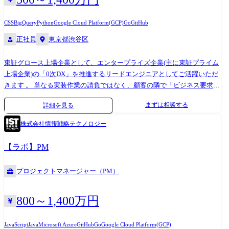
などアプリケーションアーキテクチャ全体の設計、実装 コーディングル
胆な権限移譲を設計・実行します。 単に仕事を振るだけでなく、OKRや
ール策定、先行開発〈共通処理部分など〉、コードレビュー 社内外の最
チームMVV(ミッション・ビジョン・バリュー)といった「共通言語」を
CSS
BigQuery
Python
Google Cloud Platform(GCP)
Go
GitHub
新技術やベストプラクティスのキャッチアップとチーム横断のセクショ
策定することで、EM不在時でもメンバー同士で適切な合意形成ができる
正社員
東京都渋谷区
ン組織内での技術共有 他の職種とのコミュニケーションを取り、要件を
状態を作り上げます。 結果として、特定個人への依存を解消し、チーム
整理/決定しながらプロダクトを完成まで導く
が自律的に改善サイクルを回し続けられる「スケーラブルな組織基盤」
東証グロース上場企業として、エンタープライズ企業(主に東証プライム
を構築することがゴールです。 ●参考
上場企業)の「0次DX」を推進するリードエンジニアとしてご活躍いただ
https://speakerdeck.com/oomatomo/chemically-reactive-speed-development-
きます 。 単なる実装作業の請負ではなく、顧客の隣で「ビジネス要求の
with-ai-tdd-pair-pro-ai
言語化」から「最適なアーキテクチャ設計・実装」までを一貫して担
https://blog.engineer.adways.net/entry/2025/12/03/140000
まずは相談する
詳細を見る
い、技術的な意思決定をリードする役割を期待しています 。 【業務詳
https://blog.engineer.adways.net/entry/2025/07/30/120000 【業務上で使用
細】 技術リード・設計: プロジェクトにおける技術的指針(ビジョン)を提
する技術・ツール・開発環境】 ●言語 ・フレームワーク Go、Scala、
株式会社情報戦略テクノロジー
示し、静的型付け言語を用いた高度な実装および詳細設計による品質管
Perl、TypeScript、Vue.js、Play Framework、Catalyst ●インフラ ・運用
理を主導します 。 モダン開発の推進: 生成AI(LLM等)の活用やクラウド
AWS、GCP、オンプレ、Docker、DataDog、Ansible、Terraform ●コラボ
【ラボ】PM
ネイティブな構成への移行など、最新技術を用いたPoC・新規サービス
レーション Slack、Figma、Github Enterprise、Findy Team+ ●AI Github
立ち上げを牽引します 。 チームマネジメント(技術面): コーディング規約
Copilot、Claude Code、Devin ●開発手法 スクラム(アジャイル) 【入社後
プロジェクトマネージャー（PM）
の策定、コードレビュー、開発プロセスの標準化を通じてチーム全体の
のフォロー体制】 入社直後は、既存のマネージャー(EM)と並走しながら
アウトプットを最大化します 。 顧客折衝・提案: 顧客のビジネス課題を
業務をキャッチアップしていただきます。 いきなり全ての管理業務をお
技術的視点から分析し、実現可能な解決策を提案・実装へと落とし込み
800～1,400万円
任せすることはありません。 まずはチームメンバーとの1on1や開発定例
ます 。 若手育成: 技術責任者として、主体的に若手エンジニアの教育・
への参加を通じて、メンバーの個性やチームの状況を把握することから
メンタリングを行い、組織全体の底上げに貢献します 。 【技術スタッ
スタートします。 並行して、複雑な広告ドメインや事業KPIに関するレ
JavaScript
Java
Microsoft Azure
GitHub
Go
Google Cloud Platform(GCP)