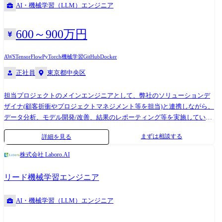
AI・機械学習（LLM）エンジニア
で、最先端のAI技術とクライアントのビジネスを「つなぐ存在」をミッ
ションとしたスタートアップ企業です。 高い技術力と課題解決能力が評
価され、既に大手企業を中心に多くの導入事例とリピート契約がありま
600～900万円
す。 ●カスタムAIソリューション事業とは？ 弊社は以下を特徴とするカ
スタムAIソリューション事業を展開しています。 ・オーダーメイドによ
AWS
TensorFlow
PyTorch
機械学習
GitHub
Docker
るAI開発 - アカデミア出自の先端の機械学習技術をベースに、ビジネ
正社員
東京都中央区
スにジャストフィットする形でAIを受託開発 ・企業のコア業務をAIで変
革 - 画一的なパッケージAでは対応が難しい、ビジネス現場特有の複雑
担当プロジェクトのメインエンジニアとして、弊社のソリューションデ
な課題の解決に貢献 また他社との差別化のため、弊社は「バリューアッ
ザイナ(顧客折衝やプロジェクトマネジメント等を担当)と連携しながら、
プ型AIテーマ」に注力しています。 ●プロジェクトの開発フロー 弊社で
データ分析、モデル開発/改善、結果のレポーティング等を実施していた
は約3ヶ月間という短いサイクルで機械学習モデルやAIに関係するシステ
だきます。(プロジェクトごとに、リード機械学習エンジニアが1名サポ
ムをお客様に提供しています。 顧客折衝は基本的に弊社のソリューショ
まずは相談する
詳細を見る
ートにつきます) <具体的な業務内容> ・ディープラーニング等の機械学
ンデザイナが行いますが、希望に応じてエンジニアもフロントに立って
習技術を用いたソリューションの開発 ・顧客プロジェクト向けの機械学
直接提案したり顧客ニーズを聞いたりすることができます。 ●チーム構
株式会社 Laboro.AI
習ソリューションのカスタマイズ開発 ・機械学習技術を用いたシステム
成・支援制度 基本的に弊社では1つのPJTに対し、メイン担当としてソリ
の開発 ・社内プロジェクトメンバーや顧客への技術的な説明 ●業務の変
ューションデザイナ/エンジニアが1名ずつアサインされます。 またソリ
リード機械学習エンジニア
更範囲:なし ーーーーーーーー 弊社はオーダーメイドによるAIモデル
ューションデザイナ/エンジニアそれぞれを補佐する役割としてSV（スー
「カスタムAI」の開発・提供を行う、AI/機械学習のスペシャリスト集団
パーバイザー）がつきます。 一方で大型案件等になりますとPJTの人数
AI・機械学習（LLM）エンジニア
で、最先端のAI技術とクライアントのビジネスを「つなぐ存在」をミッ
は必要に応じて増加します。 ●裁量の大きさについて 弊社はAIコンサル
ションとしたスタートアップ企業です。 高い技術力と課題解決能力が評
ティングの会社としてお客様に”AIソリューションを提供すること”を使