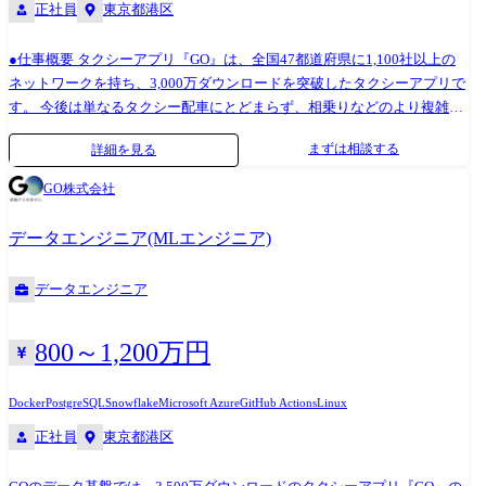
正社員
東京都港区
●仕事概要 タクシーアプリ『GO』は、全国47都道府県に1,100社以上の
ネットワークを持ち、3,000万ダウンロードを突破したタクシーアプリで
す。 今後は単なるタクシー配車にとどまらず、相乗りなどのより複雑な
システムを含めたモビリティプラットフォームを作り上げていきます。
まずは相談する
詳細を見る
GO Inc.は技術を強みとしていますが、技術そのものを目的とした会社で
はありません。 技術は課題解決の手段であるため、プロダクトに向き合
GO株式会社
うことが重要です。 言われたものをそのまま作るのではなく、ユーザー
の課題やニーズを理解した上で、より良い体験を追求するための議論を
データエンジニア(MLエンジニア)
しながら開発を進めていただける方をお待ちしています。 ●仕事内容 タ
クシーアプリ『GO』を支える決済や支払請求・売上を管理する基盤開発
データエンジニア
をお任せします。 基盤には決済トランザクション以外にも大規模な集計
処理を担うサービスから業務オペレーションを支える管理画面、仕訳、
レポーティングなどのサービスがあります。 日々成長するサービスを支
800～1,200万円
える新機能・新サービスの企画・設計・開発がメインの業務となりま
す。 ゼロから作る機会が多くチャレンジングな日々を楽しめる方をお待
Docker
PostgreSQL
Snowflake
Microsoft Azure
GitHub Actions
Linux
ちしています。 ●解決したい課題 ・支払請求処理の精緻化・早期化 ・大
正社員
東京都港区
量のトランザクションデータの高速な集計処理 ・社内外ユーザーの業務
負荷軽減 ・決済の不正利用対策 ●業務内容の変更範囲 会社が指定する業