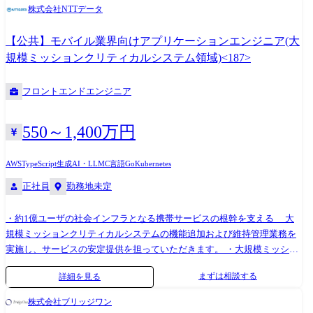
ます。 ●想定される開発テーマ: ・マルチプロダクト化に対応した認証・
コストを 25% 削減しつつ、タスク成功率を維持。 ● シナリオ 3: ガード
株式会社NTTデータ
認可・SSO・ユーザー管理などの認証認可基盤 ・複数テナント・プロダ
レール実行エンジンの構築 金融機関向けエージェントが「投資助言」に
クトをスムーズに横断するためのグルーピングの機構や契約管理、フィ
該当する回答を生成しないよう、ポリシー実行エンジンを構築。 ルール
【公共】モバイル業界向けアプリケーションエンジニア(大
ーチャー制御といった機能制御基盤 ・外部サービスとセキュアに連携す
ベース + LLM ベースのハイブリッド判定により、レイテンシを 50ms 以
規模ミッションクリティカルシステム領域)<187>
るための M2M認証・認可、リミット制御、IP アドレス制限などの連携
内に抑えつつポリシー準拠率 99.5% を達成。 ●ミッション 「企業の脳」
基盤 ●業務内容の変更範囲 会社の定める業務 ●技術スタック/ツール アプ
の心臓部を設計する AI エージェントが安全・高速・確実に動作するため
フロントエンドエンジニア
リケーション: Go / TypeScript / Kotlin / Rust データベース: PostgreSQL /
の Agent Harness — 実行エンジン、オーケストレーション、ガードレー
データレイクハウス技術 インフラ: AWS / K8s / argo / Datadog AIツール:
ル、メモリ、モデルルーティングを設計・実装する。 JAPAN AI STUDIO
Claude Code / Codex / Gemini コミュニケーション: Slack / FigJam / Notion
上で動く数百のワークフローの制御基盤を、自社で構築する。 ●Agent
550～1,400万円
Harnessとは Agent Harnessは、AIモデルを包み込む制御・実行基盤レイヤ
ーです。 Agent Framework (LangChain等) がエージェントの「構築」を担
AWS
TypeScript
生成AI・LLM
C言語
Go
Kubernetes
うのに対し、Agent Harnessはエージェントの「制御・運用」を担いま
正社員
勤務地未定
す。 ●Backend Engineer 構築対象 : Web API・マイクロサービスの設計・
実装 AI/ML との関わり : ML モデルを API 経由で呼び出す 状態管理 : ス
・約1億ユーザの社会インフラとなる携帯サービスの根幹を支える 大
テートレスなリクエスト / レスポンス 安全性制御 : 認証・認可・入力バ
規模ミッションクリティカルシステムの機能追加および維持管理業務を
リデーション | ガードレール / ポリシー実行エンジン — LLM の出力を制
実施し、サービスの安定提供を担っていただきます。 ・大規模ミッショ
御するルール実行基盤 ●Agent Harness Engineer 構築対象 : LLM を中核と
ンクリティカルシステムにおけるアプリケーション開発の 設計～試
したエージェント実行エンジン・SDK・オーケストレーターの設計・実
まずは相談する
詳細を見る
験・リリース～維持管理までのトータルな業務内容に加え、 数年後に
装 AI/ML との関わり : モデルルーティング、RAG 統合、コンテキスト注
求められるシステムのあるべき姿をデザインし、 それに必要となる新
入、推論最適化をシステムレベルで設計 状態管理 : エージェントのセッ
株式会社ブリッジワン
たな基盤の提案を実施し、付加価値の高いシステムの具現化に貢献でき
ション管理・チェックポイント・長期記憶・ワーキングメモリの設計 安