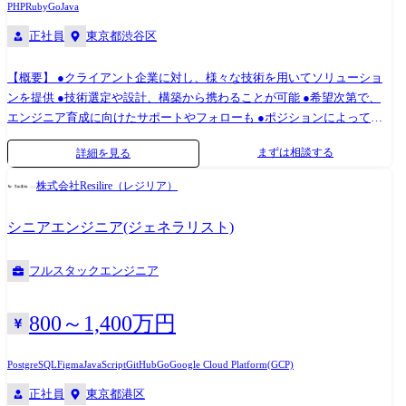
な裁量の大きい環境で自らのプロフェッショナリズムを発揮いただけれ
PHP
Ruby
Go
Java
安を感じる方 弊社の案件継続率は70%と他社と比較して比較的高いと自
ばと考えています。 ・技術者がお客様に対して直接提案をすること ・お
正社員
東京都渋谷区
負しています。 弊社はオーダーメイドによるAIモデル「カスタムAI」の
客様が設計した問題に対してその問題設計に提言できること ・チームを
開発・提供を行う、AI/機械学習のスペシャリスト集団で、最先端のAI技
自ら組閣し案件成功に向けて自ら動くことができること ・会社の承認の
【概要】 ●クライアント企業に対し、様々な技術を用いてソリューショ
術とクライアントのビジネスを「つなぐ存在」をミッションとしたスタ
もと、必要人員の確保依頼やツールの追加導入について主導、積極的な
ンを提供 ●技術選定や設計、構築から携わることが可能 ●希望次第で、
ートアップ企業です。 高い技術力と課題解決能力が評価され、既に大手
提案ができること ●技術スタック 使用する技術はプロジェクトにより異
エンジニア育成に向けたサポートやフォローも ●ポジションによって
企業を中心に多くの導入事例とリピート契約があります。 ●カスタムAI
なりますが、主に以下の技術スタックを用いて開発を行っています。 ・
は、新規、既存クライアントとのプロジェクトにおける事業責任者や営
ソリューション事業とは? 弊社は以下を特徴とするカスタムAIソリュー
データ分析全般(NumPy, pandas, Matplotlib, seaborn, plotly, Streamlit) ・機
まずは相談する
詳細を見る
業責任者と連携しながら事業推進/事業部全体の予算を考慮し、利益の最
ション事業を展開しています。 ・オーダーメイドによるAI開発 - アカ
械学習(sckit-learn, statsmodelsm, OPTUNA, SHAP, LightGBM) ・Deep
大化を目指した現場のマネジメントや中堅、若手社員のポジション構築
デミア出自の先端の機械学習技術をベースに、ビジネスにジャストフィ
Learning(PyTorch, TensorFlow, Hugging Face, OpenAI, LangChain) ・実験管
株式会社Resilire（レジリア）
もおまかせいたします 【案件例】 ●レッスン予約システム構築 ●美術館
ットする形でAIを受託開発 ・企業のコア業務をAIで変革 - 画一的なパ
理(Kedro, mlflow, Kubeflow) ●社内活動 エンジニアリング部では以下のよ
の予約システム構築/美術館内の物理扉の開錠を連携させるシステム開発
ッケージAでは対応が難しい、ビジネス現場特有の複雑な課題の解決に
うな社内活動を通じて技術的成長やエンゲージメント向上を行っていま
シニアエンジニア(ジェネラリスト)
●Go+RESTFull APIを利用したサーバレスな管理画面のAPI設計・開発
貢献 また他社との差別化のため、弊社は「バリューアップ型AIテーマ」
す。 ・技術勉強会の開催(数理最適化、強化学習 etc...) ・最新技術勉強会
【業務の特徴】 一次請け案件の為、上流工程の開発案件がメインです。
に注力しています。 ●プロジェクトの開発フロー 弊社では約3ヶ月間とい
の開催(マルチエージェント etc...) - 本勉強会にはソリューションデザイ
フルスタックエンジニア
リーダーとして他メンバーを引っ張り、プロジェクトを牽引していただ
う短いサイクルで機械学習モデルやAIに関係するシステムをお客様に提
ナー、コーポレートも合わせ、社員の約3/4のメンバーが参加しました。
ける方をお待ちしております。 ※常駐勤務の求人です。
供しています。 顧客折衝は基本的に弊社のソリューションデザイナが行
・チームビルディング施策 - “チームメンバーを知る企画“として、レ
いますが、希望に応じてエンジニアもフロントに立って直接提案したり
800～1,400万円
ーダーチャートの作成/予想、チームのキャッチコピー作成等のワークを
顧客ニーズを聞いたりすることができます。 ●チーム構成・支援制度 基
実施
本的に弊社では1つのPJTに対し、メイン担当としてソリューションデザ
PostgreSQL
Figma
JavaScript
GitHub
Go
Google Cloud Platform(GCP)
イナ/エンジニアが1名ずつアサインされます。 またソリューションデザ
正社員
東京都港区
イナ/エンジニアそれぞれを補佐する役割としてSV(スーパーバイザー)が