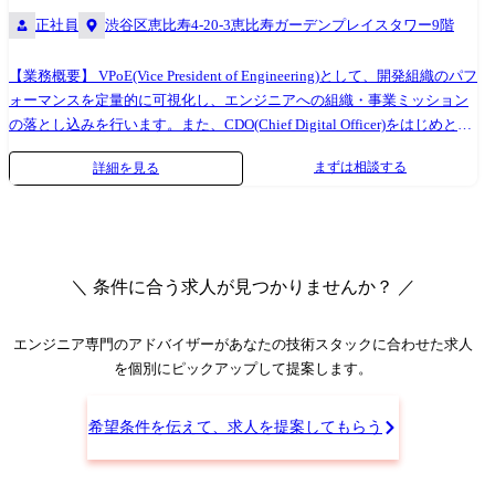
(API連携、データ移行、カスタマイズ開発を含む)を設計・実装します。
正社員
渋谷区恵比寿4-20-3恵比寿ガーデンプレイスタワー9階
プリセールス段階の技術検証(PoC)支援から、導入プロジェクトの技術的
リード、導入後の活用支援・コンサルティング、アップセル・クロスセ
ルの技術提案まで、顧客のビジネス変革を実現する「真の技術的パート
【業務概要】 VPoE(Vice President of Engineering)として、開発組織のパフ
ナー」として、そのライフサイクル全体を技術でリードしていただきま
ォーマンスを定量的に可視化し、エンジニアへの組織・事業ミッション
す。 また、顧客の最前線で得た深いニーズや課題をプロダクト開発チー
の落とし込みを行います。また、CDO(Chief Digital Officer)をはじめとし
ムへ的確にフィードバックし、プロダクトの進化や新たなソリューショ
た経営陣と共に、全社のエンジニアリングについて意思決定を行い、事
まずは相談する
詳細を見る
ン開発を牽引する「架け橋」としての役割も期待されます。 【想定され
業成長を推進します。 【具体的な業務内容】 ・経営の意思決定を促進す
る業務例】 (以下に限定されるものではありません) ●営業担当と連携
るための技術・組織戦略の立案と実行 ・中期的な視点から、開発組織に
し、技術的な観点からの提案支援、デモンストレーション、PoC(概念実
おける生産性の最大化を目指し「事業」を拡大するチームの構築 ・開発
証)の設計・実行 ●顧客の要件ヒアリング、課題特定、およびCADDiプロ
組織の永続的な成長を実現するため、チームビルディングとリーダー候
ダクトを用いたソリューションのアーキテクチャ設計 ●導入プロジェク
補の育成 ・生産性と生産価値(アウトプット、アウトカム)の可視化と最
＼ 条件に合う求人が見つかりませんか？ ／
トの実行リード(例: 環境構築、API連携、データ移行、カスタマイズのた
大化 ・エンジニアサイドとビジネスサイドの共通言語を生み出し、事業
めのスクリプト開発など) ●導入後の技術サポート、トラブルシューティ
目標の達成を推進 ・開発効率に関わる仕様や実装に関する効果的なドキ
ング、パフォーマンスチューニング ●顧客のプロダクト習熟度向上支
ュメント化とドキュメント文化の形成 ・自社の開発組織の魅力を社外に
エンジニア専門のアドバイザー
があなたの技術スタックに合わせた求人
援、活用状況のモニタリングと、更なる活用のための技術的提案 ●顧客
伝えるための広報活動 【ミッション】 開発組織のエンゲージメントを高
を個別にピックアップして提案します。
からの技術的な要望やフィードバックを収集・分析し、プロダクト開発
め、事業成長を加速させることがミッションです。一人ひとりのエンジ
チームへ連携・提言 開発環境 ●バックエンド: Java, Python ●インフラ:
ニアが成長実感を持てる環境をつくり、組織や事業に対して積極的な関
希望条件を伝えて、求人を提案してもらう
Google Cloud, Google Kubernetes Engine, Anthos Service Mesh, Istio,
わりを持てる組織体制を構築していただきます。 【開発環境】 ・フロン
Cloudflare, Argo Workflows ●Event Bus: Cloud Pub/Sub ●DevOps: GitHub,
トエンド:HTML / Sass / JavaScript(TypeScript) / React / webpack ・モバイ
GitHub Actions, ArgoCD, Kustomize, Helm, Terraform, Datadog ●Data:
ルアプリ:React Native / Firebase ・サーバーサイド:PHP(Laravel /