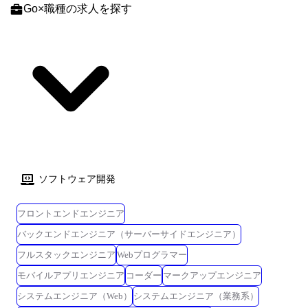
どを担って頂きます。 ※配属先については、カジュアル面談や選考を通
Go
×
職種
の求人を探す
じ、ご本人の希望やマッチ度を踏まえ最終的に決定させていただきま
す。 職務内容 ●ユーザー向けのモバイルアプリ、不動産仲介業者向けシ
ステムのバックエンドの開発 ●アーキテクチャの設計 ●開発効率の管理 ●
サービスの運用 開発環境 [モバイルアプリ] ・Expoのライブラリを取り入
れたReact Nativeによる開発 ・TypeScriptを用いた型のIntegrityを整備 ・
状態管理はRedux Toolkitを使用 ・APIはgRPC-Webで構築 ・E2Eテストを
整備中 [Webフロントエンド] ・TypeScript / React / Next.jsによるCSR, SSR
開発 ・TanStack Query / SWRを用いたデータフェッチ ・アプリケーショ
ンはDockerコンテナ化してGKEへデプロイ ・APIはgRPCで構築 ・
dependabotによるライブラリアップデート環境を整備 ・GoogleAnalytics,
Search Consoleを用いたSEO対策 ・その他, GitHub Actions, ESLint, Redux,
ソフトウェア開発
ChakraUI, Sentryなどを使用 [バックエンド] ・Go言語 / Cloud Spanner /
Elasticsearchなどを使用 ・API仕様の明確化、 インターフェースの型保証
フロントエンドエンジニア
などを目的にgRPCを早期から採用 [インフラ] ・クラウドサービスはGCP
を利用 ・Webサーバや各種のJobは、ほぼ全てGoogle Kubernetes Engine
バックエンドエンジニア（サーバーサイドエンジニア）
上にて動作 ・Terraformによるインフラのコード管理 ・その他、GitHub
フルスタックエンジニア
Webプログラマー
Actions、PipeCD、Datadogなどを使用
モバイルアプリエンジニア
コーダー
マークアップエンジニア
システムエンジニア（Web）
システムエンジニア（業務系）