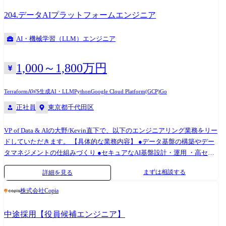
Google Workspace Slack 1Password GitHub Kibela Backlog Datadog
204.データAIプラットフォームエンジニア
Opsgenie Bitrise
AI・機械学習（LLM）エンジニア
1,000～1,800万円
Terraform
AWS
生成AI・LLM
Python
Google Cloud Platform(GCP)
Go
正社員
東京都千代田区
VP of Data & AIの大野/Kevin直下で、以下のエンジニアリング業務をリー
ドしていただきます。 【具体的な業務内容】 ●データ基盤の構築やデー
タマネジメントの仕組みづくり ●セキュアなAI基盤設計・運用 ・高セキ
ュリティ基準下でのサンドボックス環境やガバナンス機能実装 ・AIの評
まずは相談する
詳細を見る
価基盤や、Gateway機能の設計・構築 ●LLMオーケストレーションと
MCP実装 ・社内SaaS・DB・ドキュメントをMCP経由でLLMへ提供 ・社
株式会社Copia
内ツールとAIエージェントの統合、業務特化型AIエージェントのワーク
フロー設計・評価パイプライン構築 【配属先】 「AI+チーム」 CTO直下
中途採用【役員候補エンジニア】
の独立したチームです。 少数精鋭で、グループ全体の技術スタックを横