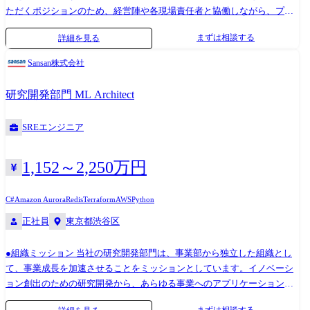
ただくポジションのため、経営陣や各現場責任者と協働しながら、プロ
御するルール実行基盤 ●Agent Harness Engineer 構築対象 : LLM を中核と
ダクト戦略や組織戦略を描いていただき、実行いただくことを期待して
したエージェント実行エンジン・SDK・オーケストレーターの設計・実
まずは相談する
詳細を見る
います。 主な業務は以下となります。 ●プロダクト戦略策定業務 ・新規
装 AI/ML との関わり : モデルルーティング、RAG 統合、コンテキスト注
プロダクトの企画立案や既存プロダクトの機能改善方針の検討 ・プロダ
入、推論最適化をシステムレベルで設計 状態管理 : エージェントのセッ
Sansan株式会社
クトロードマップ策定やKGI/KPIなど達成すべき数値目標の検討 ●プロダ
ション管理・チェックポイント・長期記憶・ワーキングメモリの設計 安
クトマネジメント業務 ・定性・定量リサーチ(ユーザー調査・ログ分析・
全性制御 : ガードレール / ポリシー実行エンジン — LLM の出力を制御す
研究開発部門 ML Architect
問い合わせ分析・VOEやVOC分析) ・CS部門やセールス部門との連携に
るルール実行基盤 JAPAN AI では、この Agent Harness を自社開発し、全
よる要求整理、改善アイデアの検討 ・開発要件整理、開発プロジェクト
プロダクト (JAPAN AI STUDIO / CHAT / SPEECH / AGENT 等) の共通基盤
SREエンジニア
の進捗管理、リスク管理、納期管理 ●組織マネジメント業務 ・プロダク
として運用しています。 ●期待する役割について Agent Harness Engineer
ト戦略に紐づく、組織戦略の策定や人員計画の検討 ・チームが円滑に活
として、AI / ML の知識を活かしながらエージェントの制御・実行基盤を
動するための組織活性化施策の検討と実行 ・メンバーの意欲と能力向上
設計・実装していただきます。 LLM / AI エージェントの動作原理を深く
1,152～2,250万円
を目指した各種メンバーマネジメント業務 【直近過去事例】 新機能「ク
理解した上で、実行エンジン (Graph Runtime / State Machine) を設計・実
リエイティブマップ」β版を提供開始 カオナビが、申請業務を効率化す
装する モデルルーティング、コンテキスト管理、メモリ基盤 (長期記
C#
Amazon Aurora
Redis
Terraform
AWS
Python
る新機能「ワークフロー」の提供開始 現在、他社との連携も進行中で
憶・ワーキングメモリ) など、AI 特有のシステム設計を担う 社内 120名
正社員
東京都渋谷区
す。 【開発環境】 開発言語:PHP, Go, TypeScript, Dart フレームワー
のエンジニアが使う Agent SDK を設計・開発する ガードレール / ポリシ
ク:Laravel, Gin, React, Flutter コード管理:GitLab DB:MySQL インフ
ー実行エンジンを構築し、エージェントの行動を安全に制御する
●組織ミッション 当社の研究開発部門は、事業部から独立した組織とし
ラ:AWS, Terraform, Docker 監視ツール:Mackerel, Datadog 社内ツー
Research Engineer と連携し、最新の研究成果を本番基盤に統合する ●成
て、事業成長を加速させることをミッションとしています。イノベーシ
ル:Confluence, Jira, Redmine, Slack, Miro, Figma 開発環境: JetBrains IDE,
果責任 (KR/メトリクス) Agent SDK 採用率 (社内チームの利用率・満足度)
ョン創出のための研究開発から、あらゆる事業へのアプリケーション提
Visual Studio Code AI開発環境:Github Copilot, Claude Code
エージェント実行成功率 (タスク完了率、チェックポイントからのリカバ
供・運用までを手がけます。 ●具体的な業務 研究員と協力しながらプロ
リ成功率) Harness 起因の障害率 (ガードレール突破率、状態不整合率) 実