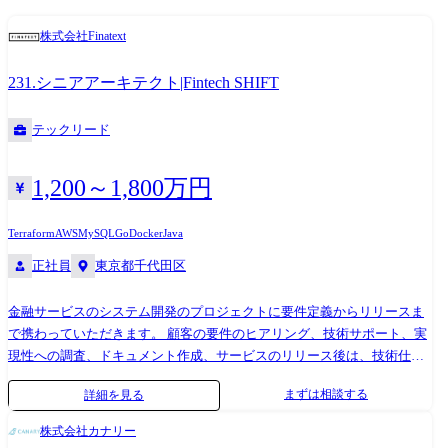
AlloyDB for PostgreSQL, Apache Iceberg, Dagster, Polars ●開発ツール:
FuelPHP)、一部Goを導入 ・サーバ環境:AWS(EC2 / S3 / RDS / ElastiCache/
株式会社Finatext
GitHub Copilot, Claude Code, Devin ●コミュニケーションツール: Slack,
Elasticsearch、Lambda等) ・データベース:Aurora
Discord, JIRA, Asana, Miro, Confluence
(MySQL)/Redshift/BigQuery ・プロジェクト管理:Redmine / GitLab ・コミ
231.シニアアーキテクト|Fintech SHIFT
ュニケーションツール:Slack / Chatwork ・BIツール:Tableau
テックリード
1,200～1,800万円
Terraform
AWS
MySQL
Go
Docker
Java
正社員
東京都千代田区
金融サービスのシステム開発のプロジェクトに要件定義からリリースま
で携わっていただきます。 顧客の要件のヒアリング、技術サポート、実
現性への調査、ドキュメント作成、サービスのリリース後は、技術仕様
を元に、顧客やパートナーからの技術的な問い合わせ対応をお任せしま
まずは相談する
詳細を見る
す。 「シニアアーキテクト(リードエンジニア)として以下を担当して頂
きます。 ・ビジネス要件を理解し、上流工程の設計から複数の実現方法
株式会社カナリー
のメリット・デメリットをロジカルに整理する。 ・適切なアーキテクチ