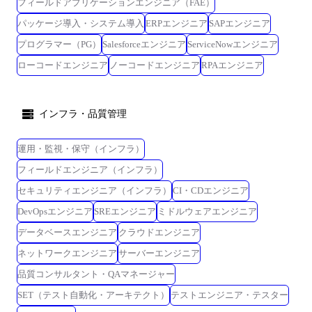
フィールドアプリケーションエンジニア（FAE）
パッケージ導入・システム導入
ERPエンジニア
SAPエンジニア
プログラマー（PG）
Salesforceエンジニア
ServiceNowエンジニア
ローコードエンジニア
ノーコードエンジニア
RPAエンジニア
インフラ・品質管理
運用・監視・保守（インフラ）
フィールドエンジニア（インフラ）
セキュリティエンジニア（インフラ）
CI・CDエンジニア
DevOpsエンジニア
SREエンジニア
ミドルウェアエンジニア
データベースエンジニア
クラウドエンジニア
ネットワークエンジニア
サーバーエンジニア
品質コンサルタント・QAマネージャー
SET（テスト自動化・アーキテクト）
テストエンジニア・テスター