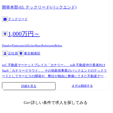
ャーや技術選択、コードレビューや品質管理等、開発に関わる調整や実
開発本部-03. テックリード(バックエンド)
装等の対応をする。 ・プロジェクト全体を俯瞰して、品質、開発に関わ
る障害を取り除く ●サービス事例 https://finatext.com/news/20210902/ 証
テックリード
券、保険、銀行、クラウドファンディング等の複数の金融サービスを一
つのアカウント・アプリケーションで提供することができる、デジタル
金融の統合基盤システムを三菱UFJ銀行様のにご提供。クラウドの強みで
1,000万円～
ある柔軟性・拡張性とセキュリティコントロールを活かした設計によ
り、一本化されたわかりやすい顧客体験を実現するだけでなく、新たな
Datadog
Elasticsearch
Docker
React
Kubernetes
Redux
金融サービスの早期展開や利用者の柔軟なデータ管理や利活用を実現し
正社員
東京都港区
ているだけでなく、金融機関の厳しいセキュリティ条件を満たしたシス
テム構築を実現しています。 ●開発環境 ・Amazon Web Services ・
toC 不動産マーケットプレイス「カナリー」、toB 不動産仲介業者向け
Terraform ・Docker ・Go ・MySQL (Aurora)
SaaS「カナリークラウド」、その他新規事業のバックエンドのテックリ
ードとしてサービスの開発や、弊社が独自に整備してきた不動産データ
ベースを基軸とした一連の開発(DBの改善/管理/運用、物件コンテンツの
まずは相談する
詳細を見る
拡充など)などをリードして頂きます。 各プロダクトにはプロダクト全体
のエンジニアリングを統括するプロダクトリードエンジニアがおり、テ
ックリードは各技術領域における技術マネジメントを担っています。バ
Go
×詳しい条件で求人を探してみる
ックエンドのテックリードの方にはバックエンドの領域に関して技術的
意思決定、品質担保のための設計レビュー、生産性の向上、採用活動な