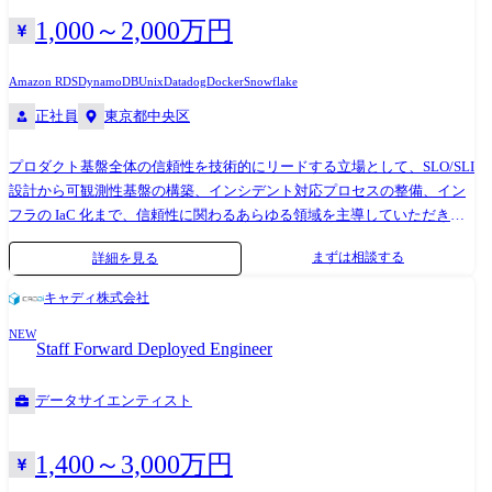
だきます。
1,000～2,000万円
Amazon RDS
DynamoDB
Unix
Datadog
Docker
Snowflake
正社員
東京都中央区
プロダクト基盤全体の信頼性を技術的にリードする立場として、SLO/SLI
設計から可観測性基盤の構築、インシデント対応プロセスの整備、イン
フラの IaC 化まで、信頼性に関わるあらゆる領域を主導していただきま
す。 AI 協働を前提に、運用の自動化・効率化も推進します。 【業務範
まずは相談する
詳細を見る
囲】 ・SLO/SLI の設計・運用・エラーバジェットに基づくリリース判断
の仕組み化 ・可観測性基盤(メトリクス、ログ、トレース)の設計・構
キャディ株式会社
築・継続改善 ・IaC(Terraform 等)によるインフラのコード管理と再現可能
NEW
なプロビジョニング ・AWS を中心としたクラウドアーキテクチャの設
Staff Forward Deployed Engineer
計・最適化 ・CI/CD パイプラインの信頼性・速度の向上 ・インシデント
対応フロー・オンコール体制・ポストモーテム文化の確立 ・キャパシテ
データサイエンティスト
ィプランニング・コスト最適化・パフォーマンスチューニング ・セキュ
リティベースラインの策定と脆弱性管理の仕組み化 ・Claude Code、
Cursor、各種 MCP を活用したインフラ運用の自動化・効率化 ・開発チー
1,400～3,000万円
ムへの信頼性プラクティスの浸透とガイドライン整備 【利用するツー