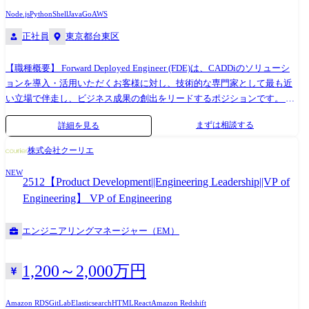
ル】 ・AWS(メイン:ECS/EKS、RDS、CloudFront、Lambda、S3 等)/
Node.js
Python
Shell
Java
Go
AWS
GCP(一部利用) ・Terraform / AWS CDK ・Docker / コンテナオーケストレ
正社員
東京都台東区
ーション ・Datadog(APM、Logs、Monitors、Synthetics) ・GitHub /
GitHub Actions ・Claude / Claude Code / Cursor / 各種 MCP ツール ・
【職種概要】 Forward Deployed Engineer (FDE)は、CADDiのソリューシ
PagerDuty 等のインシデント管理ツール 【資質(自律性・信頼性志向・構
ョンを導入・活用いただくお客様に対し、技術的な専門家として最も近
築力)】 ・専任 SRE 不在の組織で、信頼性の文化・プロセス・技術基盤
い立場で伴走し、ビジネス成果の創出をリードするポジションです。 単
を自ら設計し確立できる自律性 ・「落ちないシステム」ではなく「障害
なる導入作業や技術サポートに留まらず、顧客のビジネス課題や技術的
から素早く回復するシステム」を志向する信頼性思考 ・未整備な領域を
まずは相談する
詳細を見る
な制約を深く理解し、CADDiのプロダクト群のポテンシャルを最大限に
構造化し、再現可能な仕組みとして定着させる構築力 【具体スキル】 ・
引き出すためのソリューションを設計・実装します。プリセールス段階
Linux/UNIX 系 OS のシステム管理・トラブルシューティングの深い知見
株式会社クーリエ
での技術的な検証(PoC)支援から、導入プロジェクトの実行、導入後の技
・AWS のマネージドサービスを活用したプロダクション環境の設計・構
NEW
術的なコンサルティング、アップセル・クロスセルのための技術提案ま
築・運用 ・IaC(Terraform、CloudFormation、AWS CDK 等)によるインフ
2512【Product Development||Engineering Leadership||VP of
で、顧客のライフサイクル全体に関わります。また、現場で得た顧客の
ラ管理 ・可観測性の3本柱(メトリクス、ログ、分散トレース)の設計・実
Engineering】 VP of Engineering
ニーズや課題を社内のプロダクト開発チームにフィードバックし、プロ
装 ・SLO/SLI 設計とエラーバジェットに基づく運用判断 ・コンテナ技術
ダクトの進化に貢献することも重要なミッションです。 【期待する役
(Docker)とオーケストレーション(ECS/EKS 等)の実践 ・ネットワーク設
エンジニアリングマネージャー（EM）
割】 このポジションでは、CADDiの技術的な専門家としてお客様に最も
計(VPC、DNS、ロードバランサ、CDN、WAF)の理解と運用 ・CI/CD パ
近い立場で伴走し、そのビジネス成果創出に技術面からコミットするこ
イプラインの設計・改善とデプロイ戦略(Blue-Green、Canary 等)
とが求められます。 単なる製品導入やサポートに留まらず、エンタープ
1,200～2,000万円
ライズ顧客特有の複雑なビジネス課題や既存システム環境を深く理解し
た上で、CADDi製品のポテンシャルを最大限に引き出すソリューション
Amazon RDS
GitLab
Elasticsearch
HTML
React
Amazon Redshift