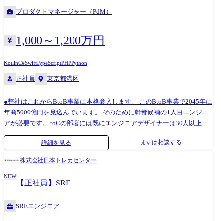
断的にハックし、全社員の生産性を「10倍」に引き上げることをミッシ
プロダクトマネージャー（PdM）
ョンとします。 【技術スタック】 Python、dbt、Airflow、Snowflake、
Terraform、AWS、Google Cloud、Azure、OpenAI
1,000～1,200万円
Kotlin
C#
Swift
TypeScript
PHP
Python
正社員
東京都港区
●弊社はこれからBtoB事業に本格参入します。 このBtoB事業で2045年に
年商5000億円を見込んでいます。 そのために幹部候補の1人目エンジニ
アが必要です。 toCの部署には既にエンジニアデザイナーは30人以上い
ます。 ●経営幹部直下で新規事業を共に作っていきます。 日本の企業の
まずは相談する
詳細を見る
生産性を上げるシステムを開発し提供します。 詳細内容は面談の時にお
伝えします。 入社後の流れ 1.ファウンダー上野と経営幹部安藤と共に ┗
株式会社日本トレカセンター
経営戦略を考える。 2.戦略に沿って各種実行をする。 ┗企業ヒアリング
NEW
や開発など。 3.再度戦略をブラッシュアップし ┗再度実行しこれを繰り
【正社員】SRE
返して5000億円へ 顧客のニーズをお伺いしてソリューションのご提案を
していただきます。 Slerとしてご提案していただくこともあればそのニ
SREエンジニア
ーズを負うロダ口に落とし込み、Saasの開発をしていただくことを想定
しております。 手段は問わず、足的な手法で顧客の課題解決をしていた