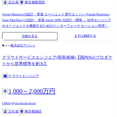
正社員
東京都新宿区
Agent Harness の設計・実装 エージェント実行エンジン (Graph Runtime /
State Machine) の設計・実装 Agent SDK の設計・開発 — 社内エンジニア
がエージェントを構築するためのインターフェース セッション管理・チ
ェックポイント・リカバリ機構の実装 ガードレール / ポリシー実行エン
まずは相談する
詳細を見る
ジンの構築 — エージェントの行動を制御するルール実行基盤 AI/ML シ
ステム統合 モデルルーティング — 複数の LLM プロバイダ / モデルタイ
株式会社アバント
プを跨いだ推論リクエストの最適ルーティング コンテキスト管理・メモ
リ基盤の設計 (長期記憶、ワーキングメモリ、RAG 統合) 推論パイプライ
クラウドサービスエンジニア(部長候補)【国内No1プロダク
ンの最適化 (レイテンシ削減、コスト効率化、キャッシュ戦略) Research
トから世界標準を創る】
Engineer と連携した最新研究成果の本番基盤への統合 オーケストレーシ
ョン・パフォーマンス ワークフローオーケストレーション・キューイン
クラウドエンジニア
グシステムの開発 コスト/性能最適化 (オートスケーリング、キャッシ
ュ、バッチ処理) 推論リクエストのルーティング・ロードバランシング
信頼性・運用 プラットフォーム稼働率 99.9% 以上の維持 インシデント対
1,000～2,000万円
応・ポストモーテム データアクセス・権限管理基盤の設計 【業務シナリ
オ例】 ※以下は想定される業務シナリオの例です ● シナリオ 1: エージェ
C#
Ruby
Python
Go
Java
Scala
ント実行エンジンの設計 JAPAN AI STUDIO 上で顧客が構築する AI エー
正社員
東京都港区
ジェントの実行基盤を設計。 Graph Runtime を採用し、エージェントの