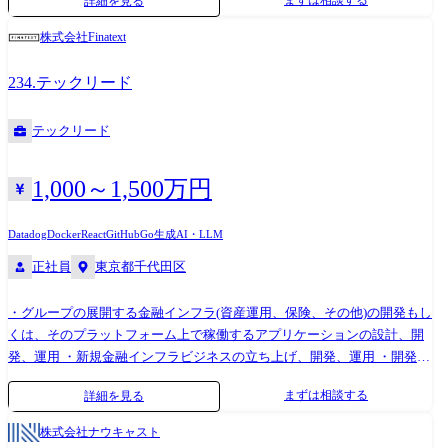
まずは相談する
詳細を見る
ダクトを開発します。モデル開発以外のほぼすべてを担当します。mlops
行レイテンシ P95 / P99 (Harness 層のオーバーヘッド) 推論コスト効率 (モ
やplatform engineeringの領域において、強みに応じて業務を決定しま
デルルーティングによるコスト最適化) 開発者体験スコア (SDK / API の社
株式会社Finatext
す。 ・研究成果を組み込む際の、開発設計リード、実装、ベストプラク
内 NPS) ●チーム体制 約120名が開発組織に在籍しています。 Agent
ティスの共有 ・AWS(Amazon Web Services)やGoogle Cloudなどのクラウ
Harness Engineerは以下のチームを横断して活動します: Infra — クラウド
234.テックリード
ド上でのシステム構築、運用、改善 ・研究開発の生産性・運用性を高
インフラ・SRE Data — データパイプライン・分析基盤 Agent Harness —
め、かつコストを抑えた環境の整備(Amazon Elastic Kubernetes Serviceを
エージェント実行フレームワーク 密接に連携する役割: Agentic Product
テックリード
使用したKubernetesクラスタ「Circuit」やマネージドリソースの構築運
Engineer — エージェント機能開発 (SDK のユーザー) Research Engineer —
用) ・ソフトウエア開発サイクル全体を支援する基盤とツールの設計、開
研究開発・新手法の基盤統合 AI Quality Scientist — 評価パイプラインと
発、運用 ・基盤のセキュリティーと信頼性の向上 ●開発環境、使用する
1,000～1,500万円
の連携 Product Manager — プロダクト設計・非機能要件定義 ●開発環境
ツールなど - 開発言語:go, python, shell script, c#, c++ - データベー
言語 : Python, Go (バックエンド・基盤開発) , TypeScript / React / Next.js
ス:amazon aurora, amazon dynamodb, amazon redshift, opensearch, -
(フロントエンド部) / NX インフラ : GCP (コンテナ / K8s) , Docker,
Datadog
Docker
React
GitHub
Go
生成AI・LLM
bigquery, google cloud sql - 構成管理:kubernetes(kustomize、helm),
Terraform メッセージング : Kafka / Pub/Sub 監視 : Prometheus, Grafana,
正社員
東京都千代田区
terraform - ci・cd:github actions, argo cd - マネージドmlサービス:amazon
OpenTelemetry ツール : Slack, Confluence, Linear, Google Workspace,
sagemaker, vertex ai - 管理ツール:github, notion - インフラ:aws,
GitHub, Notion AI 開発支援 : Claude Code MAX Plan, Cursor, ChatGPT,
・グループの展開する金融インフラ(資産運用、保険、その他)の開発もし
kubernetes(eks), google cloud - 運用・監視:datadog, aws cloudwatch logs,
Devin 作業環境 : Mac (Apple Silicon) , デュアルモニタ対応
くは、そのプラットフォーム上で稼働するアプリケーションの設計、開
google cloud monitoring ●従事すべき業務の変更の範囲 会社の定める業務
発、運用 ・新規金融インフラビジネスの立ち上げ、開発、運用 ・開発チ
●記載内容に関する注意事項 本求人票に記載の内容は、会社の方針によ
ームにおける技術検証・技術選定・技術的問題解決等のリード ・チーム
って変更になる可能性があります。
まずは相談する
詳細を見る
メンバーへの技術面でのサポート 【使用技術】 <サーバーサイド>
Amazon Web Services Terraform / Packer Docker Go MySQL (Aurora) <フロ
株式会社ナウキャスト
ントエンド> TypeScript (Vue.js / React.js) Webpack 5 【使用サービス】