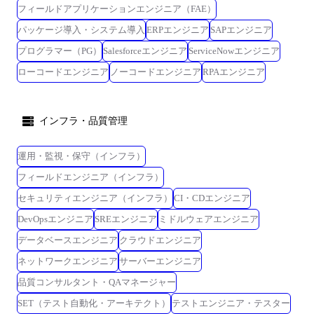
フィールドアプリケーションエンジニア（FAE）
パッケージ導入・システム導入
ERPエンジニア
SAPエンジニア
プログラマー（PG）
Salesforceエンジニア
ServiceNowエンジニア
ローコードエンジニア
ノーコードエンジニア
RPAエンジニア
インフラ・品質管理
運用・監視・保守（インフラ）
フィールドエンジニア（インフラ）
セキュリティエンジニア（インフラ）
CI・CDエンジニア
DevOpsエンジニア
SREエンジニア
ミドルウェアエンジニア
データベースエンジニア
クラウドエンジニア
ネットワークエンジニア
サーバーエンジニア
品質コンサルタント・QAマネージャー
SET（テスト自動化・アーキテクト）
テストエンジニア・テスター