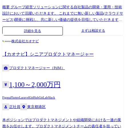
各ステップを DAG (有向非巡回グラフ) として表現。 チェックポイント機
構により、長時間タスクの途中失敗からの自動リカバリを実現。 ● シナ
概要 グループ経営ソリューションに関する自社製品の開発・運用・技術
リオ 2: モデルルーティングの最適化 複数の LLM プロバイダ (OpenAI /
設計において活躍いただきます。 これまでに無い新しい製品(クラウドサ
Anthropic / Google 等) を跨いで、タスクの種類・コスト・レイテンシに
ービス)開発に挑戦し、共に新しい価値の提供を目指していただきます。
応じた最適なモデルを自動選択するルーティングエンジンを設計。 推論
●業務内容 プロダクト(クラウドサービス)の開発者として、設計・実装・
まずは相談する
詳細を見る
コストを 25% 削減しつつ、タスク成功率を維持。 ● シナリオ 3: ガード
テスト・計測・改善・運用を主体的に実行していただきます。 期待する
レール実行エンジンの構築 金融機関向けエージェントが「投資助言」に
事 ・組織としての業務範囲は上記業務内容のすべてになります。 まずは
株式会社カオナビ
該当する回答を生成しないよう、ポリシー実行エンジンを構築。 ルール
ご自身の得意な専門領域を存分に活かしていただきつつ、ご自身のキャ
ベース + LLM ベースのハイブリッド判定により、レイテンシを 50ms 以
リア志向に沿って、関わる範囲を広げていただくことを期待します。 ・
【カオナビ】シニアプロダクトマネージャー
内に抑えつつポリシー準拠率 99.5% を達成。 ●ミッション 「企業の脳」
個人で全てを賄うのではなく、チームとして有機的に動いていただきま
の心臓部を設計する AI エージェントが安全・高速・確実に動作するため
す。 ・依頼された機能をそのまま開発するのではなく、ご自身で考え、
プロダクトマネージャー（PdM）
の Agent Harness — 実行エンジン、オーケストレーション、ガードレー
調べ、周囲と議論をしながら進めていくことを期待します。 ・現状のア
ル、メモリ、モデルルーティングを設計・実装する。 JAPAN AI STUDIO
ーキテクチャの改善、新規技術の積極的な取り込み、エンジニアとして
上で動く数百のワークフローの制御基盤を、自社で構築する。 ●Agent
の継続的な成長を期待します。 ・製品開発プロセスの継続的な改善と最
1,100～2,000万円
Harnessとは Agent Harnessは、AIモデルを包み込む制御・実行基盤レイヤ
適化を行うことを期待します。 開発の特徴 ・サービス設計から始まり、
ーです。 Agent Framework (LangChain等) がエージェントの「構築」を担
開発、運用、長期にわたる継続的なサービスのブラッシュアップ等な
Figma
Flutter
Laravel
GitHub
GitLab
Slack
うのに対し、Agent Harnessはエージェントの「制御・運用」を担いま
ど、仕事内容は多岐にわたります。 テクノロジーでビジネスにイノベー
正社員
東京都港区
す。 ●Backend Engineer 構築対象 : Web API・マイクロサービスの設計・
ションを起こす為の自動化・AI含む最適化アルゴリズムのようなコア技
実装 AI/ML との関わり : ML モデルを API 経由で呼び出す 状態管理 : ス
術開発等にもチャレンジしております。 また、様々な要素を組み合わせ
本ポジションではプロダクトマネジメントや組織開発における一連の業
テートレスなリクエスト / レスポンス 安全性制御 : 認証・認可・入力バ
て価値創造を推進するため、多様性を重視しております。 配属部門 プロ
務をお任せします。プロダクトマネジメントチームの責任者を担ってい
リデーション | ガードレール / ポリシー実行エンジン — LLM の出力を制
ダクト開発本部 プロダクト基盤部