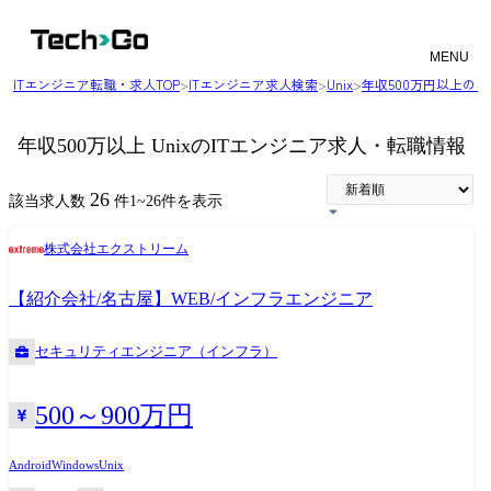
MENU
ITエンジニア転職・求人TOP
>
ITエンジニア求人検索
>
Unix
>
年収500万円以上の
年収500万以上 UnixのITエンジニア求人・転職情報
26
該当求人数
件
1
~
26
件を表示
株式会社エクストリーム
【紹介会社/名古屋】WEB/インフラエンジニア
セキュリティエンジニア（インフラ）
500～900万円
Android
Windows
Unix