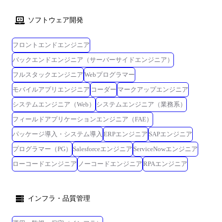
ソフトウェア開発
フロントエンドエンジニア
バックエンドエンジニア（サーバーサイドエンジニア）
フルスタックエンジニア
Webプログラマー
モバイルアプリエンジニア
コーダー
マークアップエンジニア
システムエンジニア（Web）
システムエンジニア（業務系）
フィールドアプリケーションエンジニア（FAE）
パッケージ導入・システム導入
ERPエンジニア
SAPエンジニア
プログラマー（PG）
Salesforceエンジニア
ServiceNowエンジニア
ローコードエンジニア
ノーコードエンジニア
RPAエンジニア
インフラ・品質管理