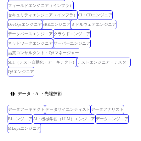
境】 【配属組織/チーム】 社員8名程度。加えて協力会社の方々と共に業
フィールドエンジニア（インフラ）
務を進めていただきます。 社員は30代を中心とした若いチームです。 ま
セキュリティエンジニア（インフラ）
CI・CDエンジニア
た、経験者採用で入社された方も半数以上おり、経験者採用入社者でも
DevOpsエンジニア
SREエンジニア
ミドルウェアエンジニア
馴染み安い環境下です。 【働き方について】 在宅勤務は可能ですが、作
業内容や状況に応じ、出社/出張となります。 （従事いただく業務内容に
データベースエンジニア
クラウドエンジニア
よって変わります。） ※上記内容は、募集開始時点の内容であり、入社
ネットワークエンジニア
サーバーエンジニア
後必要に応じて変更となる場合がございます。予めご了承ください。
品質コンサルタント・QAマネージャー
【キャリアパス】 弊社では、セキュリティエキスパートとしてのキャリ
アパスを提供しています。 入社後は、実務経験を積みながら、専門知識
SET（テスト自動化・アーキテクト）
テストエンジニア・テスター
の習得や技術スキルの向上をサポートします。
QAエンジニア
データ・AI・先端技術
データアーキテクト
データサイエンティスト
データアナリスト
BIエンジニア
AI・機械学習（LLM）エンジニア
データエンジニア
MLopsエンジニア