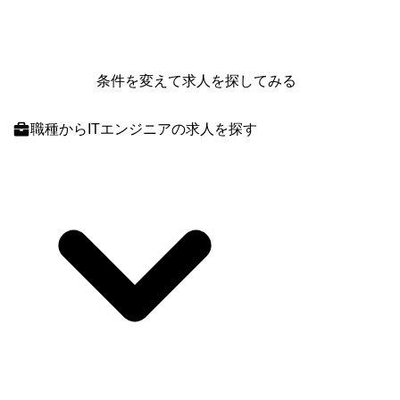
条件を変えて求人を探してみる
職種
からITエンジニアの求人を探す