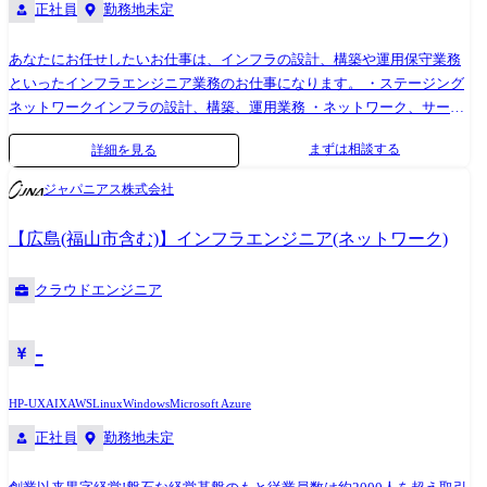
正社員
勤務地未定
あなたにお任せしたいお仕事は、インフラの設計、構築や運用保守業務
といったインフラエンジニア業務のお仕事になります。 ・ステージング
ネットワークインフラの設計、構築、運用業務 ・ネットワーク、サーバ
の運用システム及びツール設計、構築、運用業務 ・顧客環境の脆弱性診
まずは相談する
詳細を見る
断、セキュリティ製品導入、構築～運用保守 ・セキュリティインシデン
ト発生時の調査支援/早期解決/レポート報告 ・SOC、CSIRT構築支援 ・
ジャパニアス株式会社
ITセキュリティアーキテクチャ設計支援 ・ベンダーコントロール リクル
ートグループ、楽天グループ、サイバーエージェントグループなど、
【広島(福山市含む)】インフラエンジニア(ネットワーク)
WEB業界を牽引するトップ企業含め様々な企業と安定的な取引を行って
おります。 当社社員は、プロダクションカンパニーの一員として各社ク
クラウドエンジニア
ライアントのプロジェクトに参画し、1つの会社に長年いては実現できな
い多彩なスキルやノウハウを身に付けることができます!
-
HP-UX
AIX
AWS
Linux
Windows
Microsoft Azure
正社員
勤務地未定