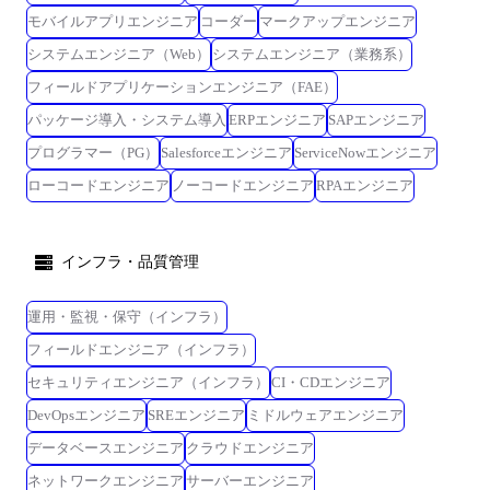
モバイルアプリエンジニア
コーダー
マークアップエンジニア
システムエンジニア（Web）
システムエンジニア（業務系）
フィールドアプリケーションエンジニア（FAE）
パッケージ導入・システム導入
ERPエンジニア
SAPエンジニア
プログラマー（PG）
Salesforceエンジニア
ServiceNowエンジニア
ローコードエンジニア
ノーコードエンジニア
RPAエンジニア
インフラ・品質管理
運用・監視・保守（インフラ）
フィールドエンジニア（インフラ）
セキュリティエンジニア（インフラ）
CI・CDエンジニア
DevOpsエンジニア
SREエンジニア
ミドルウェアエンジニア
データベースエンジニア
クラウドエンジニア
ネットワークエンジニア
サーバーエンジニア