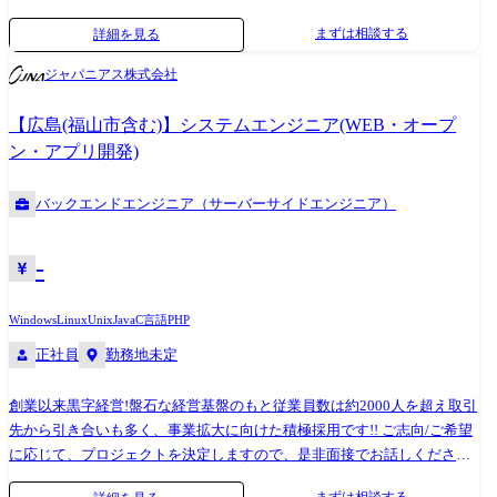
●取引業界 製造メーカー、通信キャリア、金融、流通、官公庁 等 ●設
まずは相談する
詳細を見る
計・構築 OS：Windows、Linux、Unix ツール・機器：Windows Server、
RHL、Solaris、HP-UX、AIX、VMWare、Hyper-V クラウド：AWS、Azure
ジャパニアス株式会社
●プロジェクト例 ・要件定義・設計・構築（上流） ・運用・保守（下
流） ※ご志向・ご希望に応じて、プロジェクトを決定します ※地元密着
【広島(福山市含む)】システムエンジニア(WEB・オープ
主義のため、地元の大手企業でのプロジェクトを前提としています。
ン・アプリ開発)
バックエンドエンジニア（サーバーサイドエンジニア）
-
Windows
Linux
Unix
Java
C言語
PHP
正社員
勤務地未定
創業以来黒字経営!盤石な経営基盤のもと従業員数は約2000人を超え取引
先から引き合いも多く、事業拡大に向けた積極採用です!! ご志向/ご希望
に応じて、プロジェクトを決定しますので、是非面接でお話しください!
●取引業界 製造メーカー、通信キャリア、金融、流通、官公庁 等 ●開