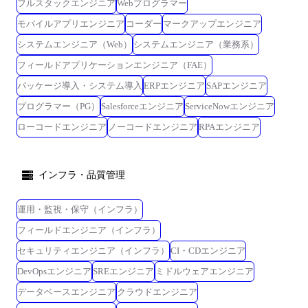
フルスタックエンジニア
Webプログラマー
モバイルアプリエンジニア
コーダー
マークアップエンジニア
システムエンジニア（Web）
システムエンジニア（業務系）
フィールドアプリケーションエンジニア（FAE）
パッケージ導入・システム導入
ERPエンジニア
SAPエンジニア
プログラマー（PG）
Salesforceエンジニア
ServiceNowエンジニア
ローコードエンジニア
ノーコードエンジニア
RPAエンジニア
インフラ・品質管理
運用・監視・保守（インフラ）
フィールドエンジニア（インフラ）
セキュリティエンジニア（インフラ）
CI・CDエンジニア
DevOpsエンジニア
SREエンジニア
ミドルウェアエンジニア
データベースエンジニア
クラウドエンジニア