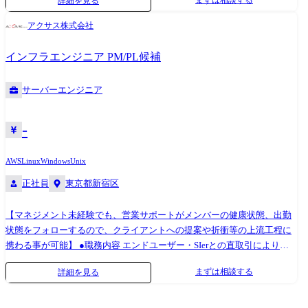
まずは相談する
詳細を見る
発環境 使用OS: Windows、Linux、Unix 等 使用言語: Java、C++、
C#、C、PHP、Python 等 使用DB: Oracle、MySQL、PosgreSQL、
アクサス株式会社
SQLite、MS SQL Server、MS Access 等 ●プロジェクト例 ・システム要
件定義・設計(上流)SE ・システム実装・テスト(下流)PG ※ご志向・ご希
インフラエンジニア PM/PL候補
望に応じて、プロジェクトを決定します ※地元密着主義のため、地元の
大手企業でのプロジェクトを前提としています。
サーバーエンジニア
-
AWS
Linux
Windows
Unix
正社員
東京都新宿区
【マネジメント未経験でも、営業サポートがメンバーの健康状態、出勤
状態をフォローするので、クライアントへの提案や折衝等の上流工程に
携わる事が可能】 ●職務内容 エンドユーザー・SIerとの直取引により、
サーバー、ネットワークと幅広くインフラ支援を行っています。 将来的
まずは相談する
詳細を見る
にはPL/PM業務を行って頂き、当社の核となって頂ける方を募集してお
ります。 また、マネージャーとして、若手社員のマネジメント(進捗管
理・レビュー・目標設定・評価など)もご意欲・経験に合わせてお任せし