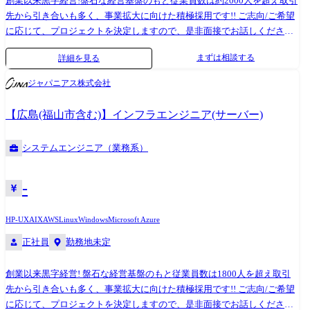
創業以来黒字経営!盤石な経営基盤のもと従業員数は約2000人を超え取引
先から引き合いも多く、事業拡大に向けた積極採用です!! ご志向/ご希望
に応じて、プロジェクトを決定しますので、是非面接でお話しください!
●取引業界 製造メーカー、通信キャリア、金融、流通、官公庁 等 ●設
まずは相談する
詳細を見る
計・構築 OS:Windows、Linux、Unix ツール・機器:Windows Server、
RHL、Solaris、HP-UX、AIX、VMWare、Hyper-V クラウド:AWS、Azure ●
ジャパニアス株式会社
プロジェクト例 ・要件定義・設計・構築(上流) ・運用・保守(下流) ※ご
志向・ご希望に応じて、プロジェクトを決定します ※地元密着主義のた
【広島(福山市含む)】インフラエンジニア(サーバー)
め、地元の大手企業でのプロジェクトを前提としています。
システムエンジニア（業務系）
-
HP-UX
AIX
AWS
Linux
Windows
Microsoft Azure
正社員
勤務地未定
創業以来黒字経営! 盤石な経営基盤のもと従業員数は1800人を超え取引
先から引き合いも多く、事業拡大に向けた積極採用です!! ご志向/ご希望
に応じて、プロジェクトを決定しますので、是非面接でお話しください!