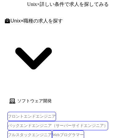
Unix
×詳しい条件で求人を探してみる
たいと考えております。 ※別途マネジメント業務については、営業サポ
ート社員がメンバーの健康状態、出勤状態をフォローいたします。 ●案
件例 ご自身のご経験・強み・志向性に合わせそれぞれの案件、各開発フ
Unix
×
職種
の求人を探す
ェーズ(要件定義～テスト)から携わって頂きます。 アサイン先はエンジ
ニアのこと第一に考え、事前に条件(通勤時間・リモート比率)を相談し、
希望を叶えられるように決定いたします。
ソフトウェア開発
フロントエンドエンジニア
バックエンドエンジニア（サーバーサイドエンジニア）
フルスタックエンジニア
Webプログラマー