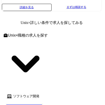
●取引業界 ・製造メーカー、通信キャリア、金融、流通、官公庁 等 ●
まずは相談する
詳細を見る
開発環境 ・使用OS: Windows、Linux、Unix 等 ・使用言語: VB、
VC++、 C#、 Java、 .NET、 SQL 等 ・使用DB: Oracle、MySQL、
PosgreSQL、SQLite、MS SQL Server、MS Access 等 ●プロジェクト例 ・
Unix
×詳しい条件で求人を探してみる
システム要件定義・設計(上流)SE ・システム実装・テスト(下流)PG ※ご
志向・ご希望に応じて、プロジェクトを決定します ※地元密着主義のた
め、地元の大手企業でのプロジェクトを前提としています。
Unix
×
職種
の求人を探す
ソフトウェア開発