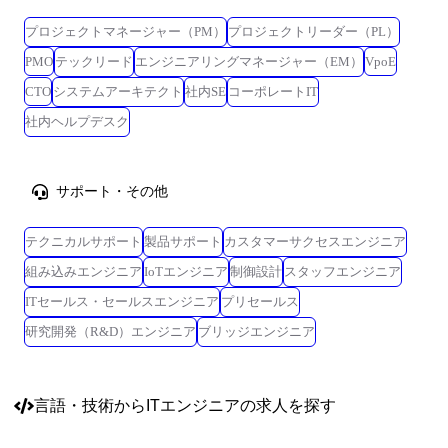
プロジェクトマネージャー（PM）
プロジェクトリーダー（PL）
PMO
テックリード
エンジニアリングマネージャー（EM）
VpoE
CTO
システムアーキテクト
社内SE
コーポレートIT
社内ヘルプデスク
サポート・その他
テクニカルサポート
製品サポート
カスタマーサクセスエンジニア
組み込みエンジニア
IoTエンジニア
制御設計
スタッフエンジニア
ITセールス・セールスエンジニア
プリセールス
研究開発（R&D）エンジニア
ブリッジエンジニア
言語・技術
からITエンジニアの求人を探す