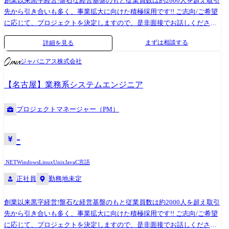
創業以来黒字経営!盤石な経営基盤のもと従業員数は約2000人を超え取引
先から引き合いも多く、事業拡大に向けた積極採用です!! ご志向/ご希望
に応じて、プロジェクトを決定しますので、是非面接でお話しください!
●取引業界 ・製造メーカー、通信キャリア、金融、流通、官公庁 等 ●
まずは相談する
詳細を見る
設計・構築 ・OS:Windows、Linux、Unix ・ツール・機器:Windows
Server、RHL、Solaris、HP-UX、AIX、VMWare、Hyper-V ・クラウ
ジャパニアス株式会社
ド:AWS、Azure ●プロジェクト例 ・要件定義・設計・構築(上流) ・運
用・保守(下流) ※ご志向・ご希望に応じて、プロジェクトを決定します
【名古屋】業務系システムエンジニア
※地元密着主義のため、地元の大手企業でのプロジェクトを前提として
います。
プロジェクトマネージャー（PM）
-
.NET
Windows
Linux
Unix
Java
C言語
正社員
勤務地未定
創業以来黒字経営!盤石な経営基盤のもと従業員数は約2000人を超え取引
先から引き合いも多く、事業拡大に向けた積極採用です!! ご志向/ご希望
に応じて、プロジェクトを決定しますので、是非面接でお話しください!