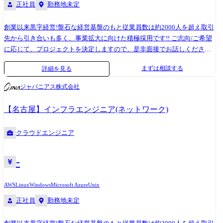
正社員
勤務地未定
創業以来黒字経営!盤石な経営基盤のもと従業員数は約2000人を超え取引
先から引き合いも多く、事業拡大に向けた積極採用です!! ご志向/ご希望
に応じて、プロジェクトを決定しますので、是非面接でお話しください!
●取引業界 製造メーカー、通信キャリア、金融、流通、官公庁 等 ●設
まずは相談する
詳細を見る
計・構築 OS:Windows、Linux、Unix ツール・機器:Windows Server、
RHL、Solaris、HP-UX、AIX、VMWare、Hyper-V クラウド:AWS、Azure ●
ジャパニアス株式会社
プロジェクト例 ・要件定義・設計・構築(上流) ・運用・保守(下流) ※ご
志向・ご希望に応じて、プロジェクトを決定します ※地元密着主義のた
【名古屋】インフラエンジニア(ネットワーク)
め、地元の大手企業でのプロジェクトを前提としています。
クラウドエンジニア
-
AWS
Linux
Windows
Microsoft Azure
Unix
正社員
勤務地未定