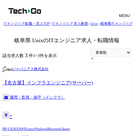
MENU
ITエンジニア転職・求人TOP
>
ITエンジニア求人検索
>
Unix
>
岐阜県のエンジニア
岐阜県 UnixのITエンジニア求人・転職情報
3
該当求人数
件
1
~
3
件を表示
ジャパニアス株式会社
【名古屋】インフラエンジニア(サーバー)
運用・監視・保守（インフラ）
-
HP-UX
AIX
AWS
Linux
Windows
Microsoft Azure