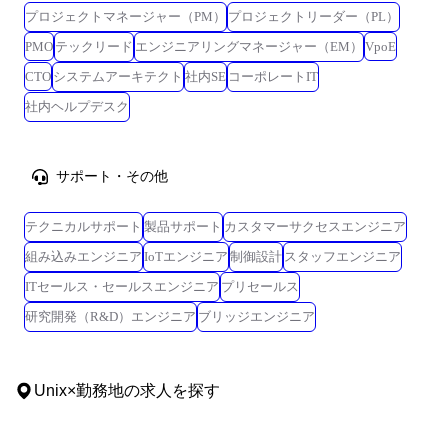
プロジェクトマネージャー（PM）
プロジェクトリーダー（PL）
PMO
テックリード
エンジニアリングマネージャー（EM）
VpoE
CTO
システムアーキテクト
社内SE
コーポレートIT
社内ヘルプデスク
サポート・その他
テクニカルサポート
製品サポート
カスタマーサクセスエンジニア
組み込みエンジニア
IoTエンジニア
制御設計
スタッフエンジニア
ITセールス・セールスエンジニア
プリセールス
研究開発（R&D）エンジニア
ブリッジエンジニア
Unix
×
勤務地
の求人を探す