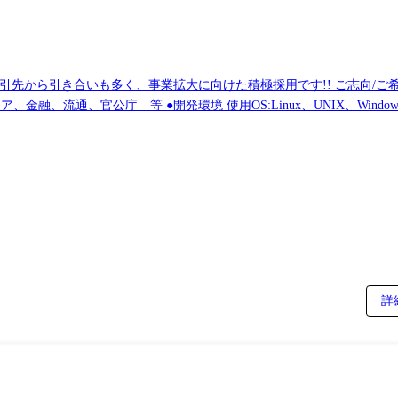
業拡大に向けた積極採用です!! ご志向/ご希望に応じて、プロジェクトを決定しますの
※ご志向・ご希望に応じて、プロジェクトを決定します ※地元密着主義のため、地元の大手企業でのプロジェクトを前提としていま
詳