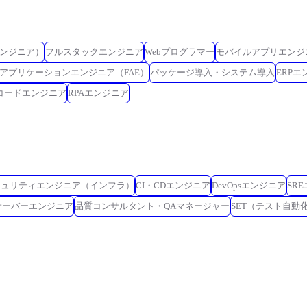
ンジニア）
フルスタックエンジニア
Webプログラマー
モバイルアプリエンジ
アプリケーションエンジニア（FAE）
パッケージ導入・システム導入
ERPエ
コードエンジニア
RPAエンジニア
キュリティエンジニア（インフラ）
CI・CDエンジニア
DevOpsエンジニア
SR
サーバーエンジニア
品質コンサルタント・QAマネージャー
SET（テスト自動