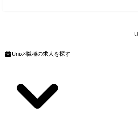
U
Unix
×
職種
の求人を探す