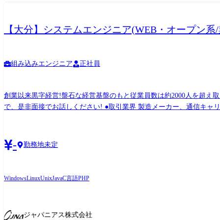
【大分】システムエンジニア(WEB・オープン系/
組み込みエンジニア
正社員
創業以来黒字経営!盤石な経営基盤のもと従業員数は約2000人を超え
で、是非面接でお話しください! ●取引業界 製造メーカー、通信キャリア、金融、流通、官公庁 等 ●開発環境 使用OS: Windows、Linux、Unix 等 使用言語: Java、C、C#、C++、PHP、
Python 等 使用DB: Oracle、MySQL、PosgreSQL、SQLite、MS SQL Server 等 ●プロジェクト例 ・システム要件定義・設計(上流)SE ・システム実装・テスト(下流)PG ※ご志向・ご希望に
応じて、プロジェクトを決定します ※地元密着
-
勤務地未定
Windows
Linux
Unix
Java
C言語
PHP
ジャパニアス株式会社