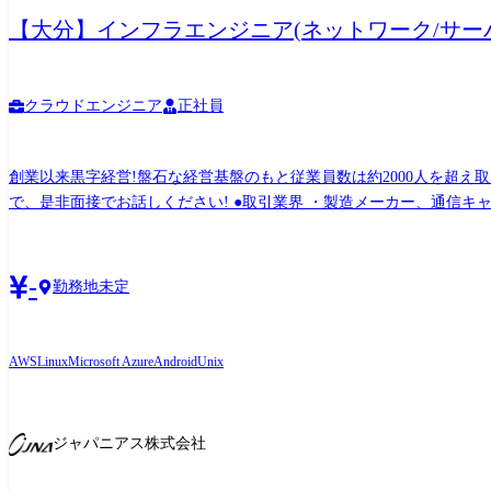
【大分】インフラエンジニア(ネットワーク/サーバ
クラウドエンジニア
正社員
創業以来黒字経営!盤石な経営基盤のもと従業員数は約2000人を超え
で、是非面接でお話しください! ●取引業界 ・製造メーカー、通信キャリア、金融、流通、官公庁 等 ●設計・構築 ・OS:Windows、Linux、Unix ・ツール・機器:Windows Server、RHL、
Solaris、HP-UX、AIX、VMWare、Hyper-V ・クラウド:AWS、Azure ●プロジェクト例 ・要件定義・設計・構築(上流) ・運用・保守・監視(下流) ※ご志向・ご希望に応じて、プロジェクトを
決定します ※地元密着主義のため、地元の大手企業でのプロジェ
-
勤務地未定
AWS
Linux
Microsoft Azure
Android
Unix
ジャパニアス株式会社