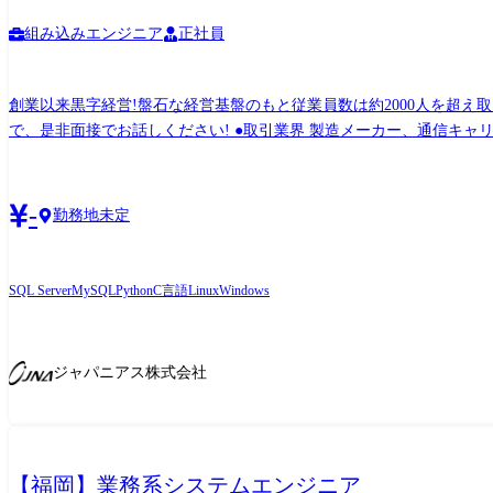
組み込みエンジニア
正社員
創業以来黒字経営!盤石な経営基盤のもと従業員数は約2000人を超え取引先から引き合いも多く、事
で、是非面接でお話しください! ●取引業界 製造メーカー、通信キャリア、金融、流通、官公庁 等 ●開発環境 使用OS:Linux、UNIX、Windows、μITRON、Symbian OS、メーカ独自OS 等
使用言語:C、 C++、VC++、アセンブラ 等 使用DB:Oracle、MySQL、PosgreSQL、MS SQL Server 等 ●プロジェクト例 ・システム要件定義・設計(上流)SE ・システム実装・テスト(下
流)PG 
-
勤務地未定
SQL Server
MySQL
Python
C言語
Linux
Windows
ジャパニアス株式会社
【福岡】業務系システムエンジニア