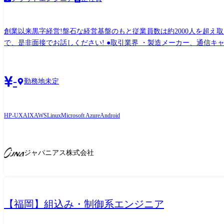
創業以来黒字経営!盤石な経営基盤のもと従業員数は約2000人を超え
で、是非面接でお話しください! ●取引業界 ・製造メーカー、通信キャリア、金融、流通、官公庁 等 ●設計・構築 ・OS:Windows、Linux、Unix ・ツール・機器:Windows Server、RHL、
Solaris、HP-UX、AIX、VMWare、Hyper-V ・クラウド:AWS、Azure ●プロジェクト例 ・要件定義・設計・構築(上流) ・運用・保守(下流) ※ご志向・ご希望に応じて、プロジェクトを決定し
ます ※地元密着主義のため、地元の大手企業でのプロジェクトを前
-
勤務地未定
HP-UX
AIX
AWS
Linux
Microsoft Azure
Android
ジャパニアス株式会社
【福岡】組込み・制御系エンジニア