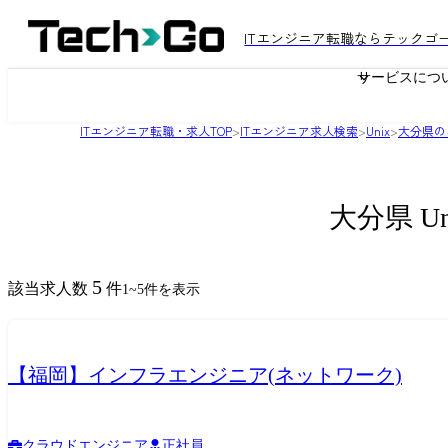
ITエンジニア転職ならテックゴ
サービスにつ
ITエンジニア転職・求人TOP
>
ITエンジニア求人検索
>
Unix
>
大分県の
大分県 U
5
該当求人数
件
1
~
5
件を表示
【福岡】インフラエンジニア(ネットワーク)
クラウドエンジニア
正社員