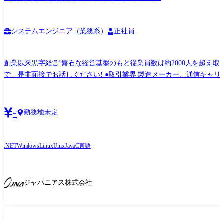
システムエンジニア（業務系）
正社員
創業以来黒字経営!盤石な経営基盤のもと従業員数は約2000人を超え取引先から引き合いも多く、事
で、是非面接でお話しください! ●取引業界 製造メーカー、通信キャリア、金融、流通、官公庁 等 ●開発環境 使用OS: Windows、Linux、Unix 等 使用言語: VB、 VC++、 C#、 Java、
.NET、 SQL 等 使用DB: Oracle、MySQL、PosgreSQL、SQLite、MS SQL Server、MS Access 等 ●プロジェクト例 ・システム要件定義・設計(上流)SE ・システム実装・テスト(下流)PG ※
ご志向・ご希望に応じて、
-
勤務地未定
.NET
Windows
Linux
Unix
Java
C言語
ジャパニアス株式会社