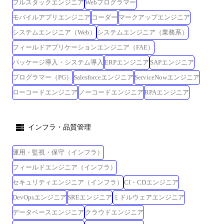
フルスタックエンジニア
Webプログラマー
モバイルアプリエンジニア
コーダー
マークアップエンジニア
システムエンジニア（Web）
システムエンジニア（業務系）
フィールドアプリケーションエンジニア（FAE）
パッケージ導入・システム導入
ERPエンジニア
SAPエンジニア
プログラマー（PG）
Salesforceエンジニア
ServiceNowエンジニア
ローコードエンジニア
ノーコードエンジニア
RPAエンジニア
インフラ・品質管理
運用・監視・保守（インフラ）
フィールドエンジニア（インフラ）
セキュリティエンジニア（インフラ）
CI・CDエンジニア
DevOpsエンジニア
SREエンジニア
ミドルウェアエンジニア
データベースエンジニア
クラウドエンジニア