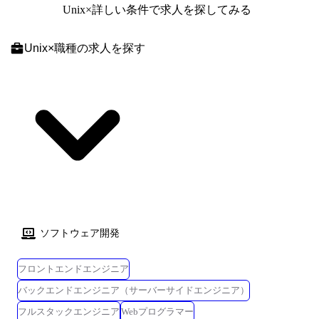
Unix
×詳しい条件で求人を探してみる
件定義・設計(上流)SE ・システム実装・テスト(下流)PG ※ご志向・ご希
望に応じて、プロジェクトを決定します ※地元密着主義のため、地元の
大手企業でのプロジェクトを前提としています。
Unix
×
職種
の求人を探す
ソフトウェア開発
フロントエンドエンジニア
バックエンドエンジニア（サーバーサイドエンジニア）
フルスタックエンジニア
Webプログラマー