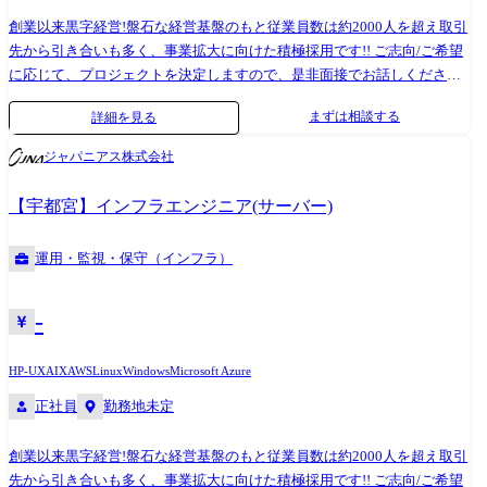
創業以来黒字経営!盤石な経営基盤のもと従業員数は約2000人を超え取引
先から引き合いも多く、事業拡大に向けた積極採用です!! ご志向/ご希望
に応じて、プロジェクトを決定しますので、是非面接でお話しください!
●取引業界 製造メーカー、通信キャリア、金融、流通、官公庁 等 ●開
まずは相談する
詳細を見る
発環境 使用OS:Windows、Linux、Unix 等 使用言語:Java、PHP、Perl、
VC++、.NET、ASP、JSP、SQL、Android、Objective-c 等 使用
ジャパニアス株式会社
DB:Oracle、MySQL、PosgreSQL、SQLite、MS SQL Server、MS Access
等 ●プロジェクト例 ・システム要件定義・設計(上流)SE ・システム実
【宇都宮】インフラエンジニア(サーバー)
装・テスト(下流)PG ※ご志向・ご希望に応じて、プロジェクトを決定し
ます ※地元密着主義のため、地元の大手企業でのプロジェクトを前提と
運用・監視・保守（インフラ）
しています。
-
HP-UX
AIX
AWS
Linux
Windows
Microsoft Azure
正社員
勤務地未定
創業以来黒字経営!盤石な経営基盤のもと従業員数は約2000人を超え取引
先から引き合いも多く、事業拡大に向けた積極採用です!! ご志向/ご希望