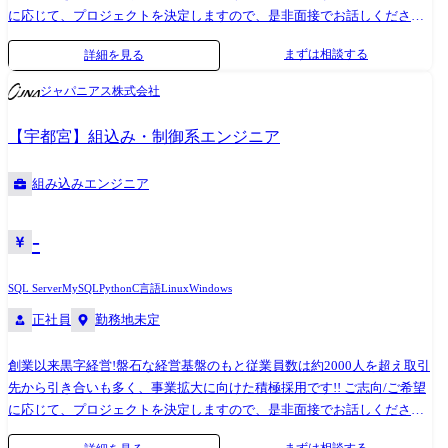
に応じて、プロジェクトを決定しますので、是非面接でお話しください!
●取引業界 製造メーカー、通信キャリア、金融、流通、官公庁 等 ●設
まずは相談する
詳細を見る
計・構築 OS:Windows、Linux、Unix ツール・機器:Windows Server、
RHL、Solaris、HP-UX、AIX、VMWare、Hyper-V クラウド:AWS、Azure ●
ジャパニアス株式会社
プロジェクト例 ・要件定義・設計・構築(上流) ・運用・保守(下流) ※ご
志向・ご希望に応じて、プロジェクトを決定します ※地元密着主義のた
【宇都宮】組込み・制御系エンジニア
め、地元の大手企業でのプロジェクトを前提としています。
組み込みエンジニア
-
SQL Server
MySQL
Python
C言語
Linux
Windows
正社員
勤務地未定
創業以来黒字経営!盤石な経営基盤のもと従業員数は約2000人を超え取引
先から引き合いも多く、事業拡大に向けた積極採用です!! ご志向/ご希望
に応じて、プロジェクトを決定しますので、是非面接でお話しください!
●取引業界 ・製造メーカー、通信キャリア、金融、流通、官公庁 等 ●