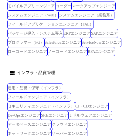
モバイルアプリエンジニア
コーダー
マークアップエンジニア
システムエンジニア（Web）
システムエンジニア（業務系）
フィールドアプリケーションエンジニア（FAE）
パッケージ導入・システム導入
ERPエンジニア
SAPエンジニア
プログラマー（PG）
Salesforceエンジニア
ServiceNowエンジニア
ローコードエンジニア
ノーコードエンジニア
RPAエンジニア
インフラ・品質管理
運用・監視・保守（インフラ）
フィールドエンジニア（インフラ）
セキュリティエンジニア（インフラ）
CI・CDエンジニア
DevOpsエンジニア
SREエンジニア
ミドルウェアエンジニア
データベースエンジニア
クラウドエンジニア
ネットワークエンジニア
サーバーエンジニア