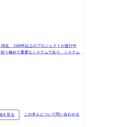
現在、1500件以上のプロジェクトが進行中
も担う極めて重要なシステムであり、システム間
システムとしての最適なシステムインターフェー
含めたハブシステムの企画・提案、システム開発
に従事頂きます。 具体的には以下のような業務
での開発 ・システム開発におけるプロジェク
外含めたハブシステム開発案件の担当者として、
先ベンダーをコントロールしながら開発案件を推
盤部(業務基盤本部組織内) 【配属想定部署概
系システムと海外をつなぐハブシステムや、各国
この求人について問い合わせる
細を見る
ム基盤更改案件、制度(ISO20022)対応案件等。