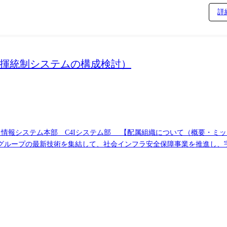
詳
指揮統制システムの構成検討）
について（概要・ミッション）】 ディフェンスシステム事業部は、
グループの最新技術を集結して、社会インフラ安全保障事業を推進し、
duate/field-navi/defense/
要となる情報・知識の共有及び可視化のための指揮統制の基盤を提供し、
アプリケーション、データなど、組織全体に及ぶ情報リソ
トリーダ、或いは、サブリーダとして、組織内のメンバーの進捗管理、収支・
アメーカと連携） ・ITシステムのインフラに関する見積（概算見積、契約