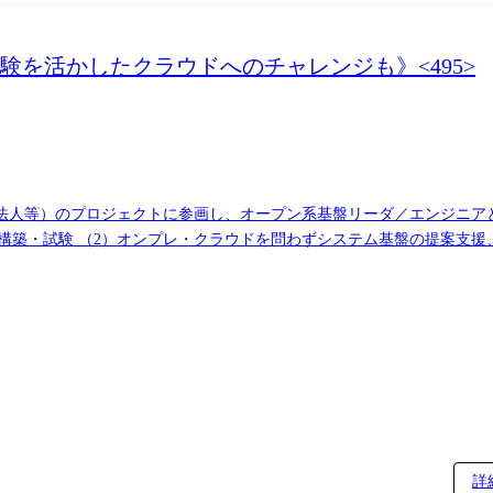
を活かしたクラウドへのチャレンジも》<495>
法人等）のプロジェクトに参画し、オープン系基盤リーダ／エンジニア
・構築・試験 （2）オンプレ・クラウドを問わずシステム基盤の提案支
術動向調査、技術検証、社内外講演等 ・公共・社会基盤分野の技術集
。約180名の技術者で常時約30プロジェクトを支援していますが、ニ
詳