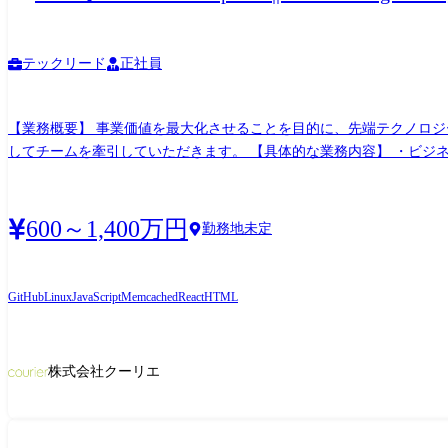
テックリード
正社員
【業務概要】 事業価値を最大化させることを目的に、先端テクノロ
してチームを牽引していただきます。 【具体的な業務内容】 ・ビジネスインパクトのあるプロジェクトの企画、または企画支援 ・各部門からの要求に対する最適要件の定義 ・フロントエ
ンド、バックエンド、インフラといった領域で分けず、必要に応じて
業務に関わるあらゆるオペレーションの自動化、省力化の提案と実現 
や、コーディング規約/コードレビューチェックリスト等の改善に関連する提案と実現 【ミッション】 テクノロジーの力によって「ヘルスケア領域の生
600～1,400万円
勤務地未定
経済活動の活性化」の実現を目指すことがミッションです。事業戦略
す。 【開発環境】 ・言語:PHP、Python、TypeScript、JavaScript ・フレームワーク/ライブラリ:Laravel、FuelPHP、React、Next.js、ReactNative、jQuery(一部) ・インフラ:AWS(ControlTower、
Organizations、Cloudfront、EC2、Aurora MySQL、Elasticache、そ
GitHub
Linux
JavaScript
Memcached
React
HTML
理:GitHub、GitLab ・チケット管理:Redmine ・チャット:Slack ・ドキュメント
イン、etc.. 【その他要件】 ・従事すべき業務の変更の範囲
株式会社クーリエ