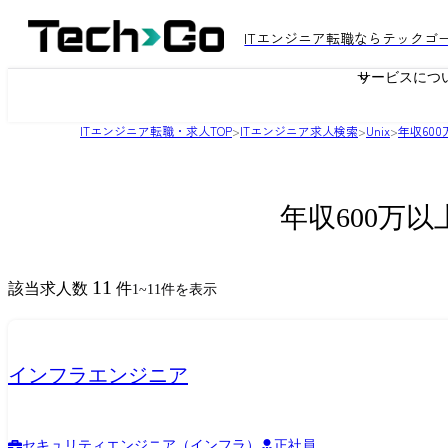
ITエンジニア転職ならテックゴ
サービスにつ
ITエンジニア転職・求人TOP
>
ITエンジニア求人検索
>
Unix
>
年収60
年収600万以
11
該当求人数
件
1
~
11
件を表示
インフラエンジニア
セキュリティエンジニア（インフラ）
正社員