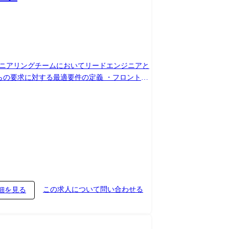
ジニアリングチームにおいてリードエンジニアと
デプロイまで全ての工程を担当 ・エンジニアの
貢献する ・費用対効果の高いリファクタリング
して事業価値の最大化に貢献していただきま
Relic・IaC:Terraform、Docker ・ソース管
 ・その他:SendGrid、Akamai、Biztel、クラウドサ
この求人について問い合わせる
細を見る