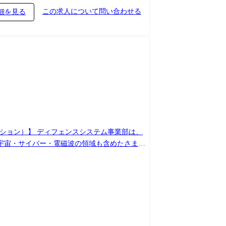
この求人について問い合わせる
細を見る
宇宙・サイバー・電磁波の領域も含めたさまざ
適切な意思決定のための「情報優越」の実現を支
資産の管理を行う。 【職務詳細】
見積） ・ITシステムの設計/構築/試験に関す