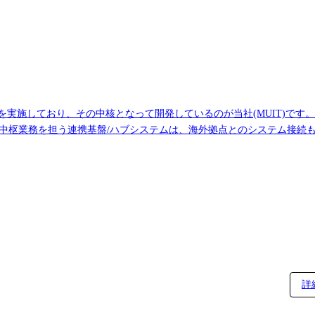
実施しており、その中核となって開発しているのが当社(MUIT)です。 
の中枢業務を担う連携基盤/ハブシステムは、海外拠点とのシステム接続
す。 国外含めた銀行システム全体のアーキテクチャを俯瞰しながら、
容】 (雇入れ直後) 海外勘定系ゲートウェイシステム、または国内海外
保守)まで、一気通貫で開発実務及び・プロジェクトマネジメント業務
ム基盤の基礎検討 ・システム開発の上流工程から下流工程まで一気通貫
める業務 【役割・責任】 海外勘定系ゲートウェイシステム、または国内
スの検討、また開発案件では自部署の案件リーダ/担当者として、委託
として各種メンテナンス業務に従事頂きます。 【配属想定部署】 海外基
ステム基盤の企画・開発・保守を担う組織です。 システム間連携や勘定
0名超
詳
マネジメントから個々のチームメンバーまで幅広く関わっていただく機会が御座います。 【想定担当案件(例)】 システ