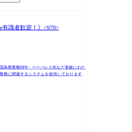
有識者歓迎！》<979>
国為替業務BPR・ペーパレス化など多岐にわた
ております。 お客様のやりたい
みたい方を募集します。