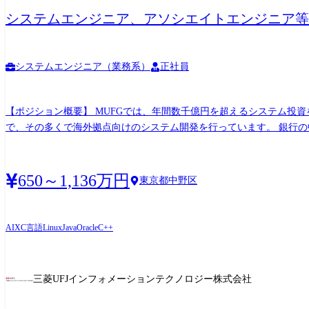
システムエンジニア、アソシエイトエンジニア等
システムエンジニア（業務系）
正社員
【ポジション概要】 MUFGでは、年間数千億円を超えるシステム投資を
で、その多くで海外拠点向けのシステム開発を行っています。 銀行
ギャップを埋めるために、業務電文の変換処理やSTPを実現していま
スやシステム基盤の基礎検討や開発業務にに従事頂きます。 【業務内
の上流工程から下流工程(企画・要件定義から、設計、開発、テスト、
650～1,136万円
東京都中野区
を想定しています。 ・システムインターフェスやそれを支えるシステ
トマネジメント業務 ・システム運用・保守 (変更の範囲) 会社の定
関係開発部署とコミュニケーションしながらシステムインターフェー
AIX
C言語
Linux
Java
Oracle
C++
進頂く役割を想定しています。 運用・保守の観点でもシステム担当者
要】 三菱UFJ銀行のグローバルな勘定・決済・情報系業務を担うシ
間の決済業務を担うSWIFT関連システム基盤が主な所管システムです。 【配属想定部署の人員構成】 社員のみで約40名、協力会社各社から支援いただいているメンバーも含めると10
三菱UFJインフォメーションテクノロジー株式会社
規模の組織です。 【おもな関係者】 所属組織と業務委託契約を行っているベンダー各社に加え、社内他開発部署、三菱UFJ銀行をはじめとするグループ企業等と広く関わります。トップ・