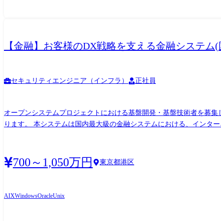
【金融】お客様のDX戦略を支える金融システム(国内
セキュリティエンジニア（インフラ）
正社員
オープンシステムプロジェクトにおける基盤開発・基盤技術者を募集し
ります。 本システムは国内最大級の金融システムにおける、インターネットバンキングや内国為替業務、窓口業務・後方事務運用、外部接続業務に関連するシステムを提供しております。
お客様の経営目標となっているデジタル化推進を担っているシステムであり、
ことを実現させるためのシステム化検討や提案に興味がある人を募集
700～1,050万円
東京都港区
AIX
Windows
Oracle
Unix