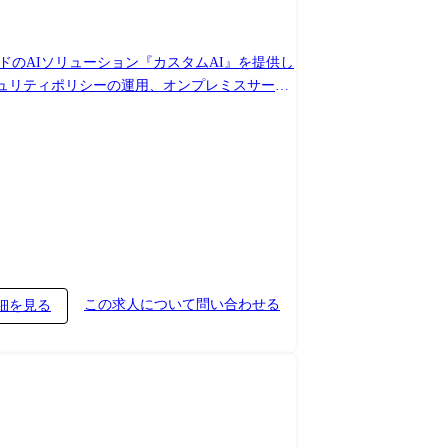
ドのAIソリューション『カスタムAI』を提供し
ュリティポリシーの運用、オンプレミスサー
次世代のイノベーションを推進する志を持った
ドリソースの管理、セキュリティ対策、情報資産管
やGoogle Cloudを利用する機会もあり、
・VPNに関する業務 ・オンプレミス
・ユーザー及びリソース管理の仕組みの企画、運
この求人について問い合わせる
細を見る