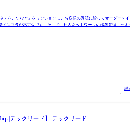
とビジネスを、つなぐ」をミッションに、お客様の課題に沿ってオーダーメイ
算機インフラが不可欠です。そこで、社内ネットワークの構築管理、セキ
ンジニアを募集します。AIの可能性を最大限に引き出し、私たちと共に
、オンプレミスのGPUサーバやAWS・GCP・Azureなどのクラウ
全体の約7割)としており、AWSの知見を存分に活かせる環境です。Azure
 オンプレミス及びクラウドリソースのセキュリティに関する業務 - 社内ネットワーク
ーの増設やセキュリティの改善に関連する施策、体制作りの企画、運営 
営 ・作業手順や各種ノウハウの文書化 ・管理技術や実施体制の継続的な改善 ● 業務の変更範囲:なし
詳
 Leadership||テックリード】 テックリード