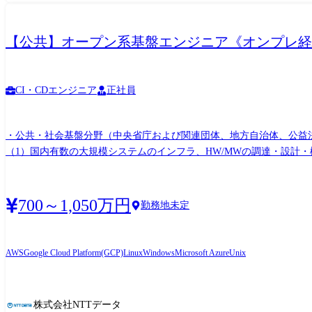
【公共】オープン系基盤エンジニア《オンプレ経験
CI・CDエンジニア
正社員
・公共・社会基盤分野（中央省庁および関連団体、地方自治体、公益
（1）国内有数の大規模システムのインフラ、HW/MWの調達・設計
デザイン策定 （3）各社製品・サービス等のソリューション調査、技
します。 組織情報 プロジェクト推進統括部 技術戦略担当は、公共・社会基盤分野および関連グループ会社に技術支援活動を行う組織です。組織のミッションは、技術的な観点で高度な専
門性を提供しつつ、現場プロジェクトからのニーズへ即応することです
700～1,050万円
勤務地未定
要員拡充が組織的な課題となっています。
AWS
Google Cloud Platform(GCP)
Linux
Windows
Microsoft Azure
Unix
株式会社NTTデータ