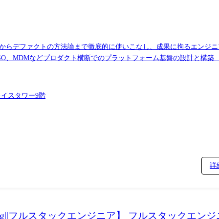
ーからデファクトの方法論まで徹底的に使いこなし、成果に拘るエンジ
 ●高難度機能開発 ・既存の機能では取り扱ったことのない技術要素を用
 ●技術課題の解決 ・他のエンジニアでは原因究明が難しいバグの解消
テクノロジー、手法で解決する提案と実行 ●開発効率/品質向上のための
レイスタワー9階
ト等の仕組みの実装/運用を通して開発効率向上に貢献する ・費用対効果
ー育成 ・部門内での技術情報の共有 ・エンジニアメンバーの技術面での指導 【ミ
アーキテクチャ設計、高難度機能開発、技術課題の解決、開発効率/品
その他多数)、GoogleCloud(BigQuery、Firebase、MAP API) ・モニタリング:NewRelic・IaC:Terrafor
詳
e Engineering||フルスタックエンジニア】 フルスタックエン