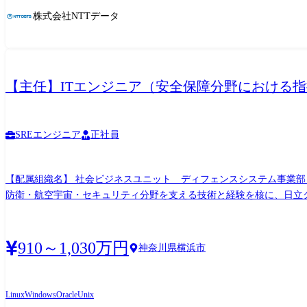
株式会社NTTデータ
【主任】ITエンジニア（安全保障分野における
SREエンジニア
正社員
【配属組織名】 社会ビジネスユニット ディフェンスシステム事業部 情報システム本部 C4Iシステム部 【配属組織
防衛・航空宇宙・セキュリティ分野を支える技術と経験を核に、日立
まな事態から私たちの生活と安全を守り、安心して暮らせる社会の実現に貢献します。 ※ディフェンスシステム事業について：https://www.hitachi.co.jp/recruit/newgra
C4Iシステム部では、防衛にかかわる作戦任務の効果的な遂行に必
援します。 【携わる事業・ビジネス・サービス・製品など】 指揮統制システムの提案及び開発事業作戦指揮を的確かつ効率的に遂行するため、各級指揮官の情勢判断、意思決定、命令指示
910～1,030万円
神奈川県横浜市
伝達および情報交換を支援 ※参考URL：https://www.hitachi.co.jp/products/defense/#solution2 【職務概要】 インフラストラクチャー、
ースの分析、設計を担当する。 そして、これらの職務を業務のプロジェク
・ITシステムのインフラに関する構成検討（ハードウェア/ソフトウェ
Linux
Windows
Oracle
Unix
るサブリーダ業務 【働く環境】 ・配属組織/チーム：社員15名程度、20～30代の人財も多く、ポジティブ志向でチーム一体となって業務に取り組んでおり、不明点等があれば丁寧に説明す