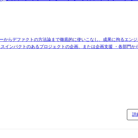
ジーからデファクトの方法論まで徹底的に使いこなし、成果に拘るエン
全ての領域を担当 ・チケット単位で要件定義、設計、実装、テストから
・E2E/ユニットテスト等の仕組みの実装/運用を通して開発効率向上に
産性向上」や「超高齢社会における
を理解し、戦略自体への意見や戦術の提案を行いながら、技術力を駆使
の他多数)、GoogleCloud(BigQuery、Firebase、MAP API) ・モニタリング:New
:GoogleWorkSpace ・生成AI:ChatGPT、Claude3、GitHub Copilot
:適性に応じて会社の指示する業務への異動を命じることがある
詳