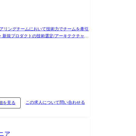
ニアリングチームにおいて技術力でチームを牽引
いた機能の開発 ・高い性能やセキュリティ等の
 ・複雑な条件下での言語/MWのバージョンア
仕組み化 ・エンジニアの業務に関わるあらゆる
の高いリファクタリングや、コーディング規約/
ッション】 事業価値を
質向上のための仕組み化、技術面でのメンバー育
m、
この求人について問い合わせる
細を見る
ジニア