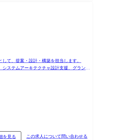
として、提案・設計・構築を担当します。
援、システムアーキテクチャ設計支援、グランド
約組織として、様々な公共系案件を技術面で支援
ーズは高く、総労働時間の削減を進める意味でも
この求人について問い合わせる
細を見る