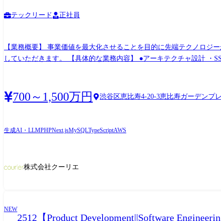
テックリード
正社員
【業務概要】 事業価値を最大化させることを目的に先端テクノロジ
していただきます。 【具体的な業務内容】 ●アーキテクチャ設計 ・SSO、MDMなどプロダクト横断でのプラットフォーム基盤の設計と構築 ・新規プロダクトの技術選定/アーキテクチャ設
計と構築 ・既存プロダクトのアーキテクチャ改善/拡張の設計と実現
要件がある機能の開発 ・複数人での開発が必要な複雑な機能の全体設計
ップや、フレームワークの移行の戦略策定と実現 ・事業/業務課題を
700～1,500万円
渋谷区恵比寿4-20-3恵比寿ガーデンプ
オペレーションの自動化、省力化の提案と実現 ・E2E/ユニットテス
コードレビューチェックリスト等の改善に関連する提案と実現 ●技術面でのメンバ
最大化するための技術戦略を描き、実現することがミッションです。
生成AI・LLM
PHP
Next.js
MySQL
TypeScript
AWS
成をしていただきます。 【開発環境】 ・言語:PHP、Python、TypeScript、JavaScript ・フレームワーク/ライブラリ:Laravel、FuelPHP、React、Next.js、ReactNative、jQuery(一部) ・インフ
ラ:AWS(ControlTower、Organizations、Cloudfront、EC2、Aurora MySQL、Elasticache、
Docker ・ソース管理:GitHub、GitLab ・チケット管理:Redmine ・チャット:Slack ・ドキュメント:GoogleWorkSpace ・生成AI:ChatGPT、Claude3、GitHub Copilot ・その他:SendGrid、Akamai、
株式会社クーリエ
Biztel、クラウドサイン、etc...
NEW
2512【Product Development||Softwar