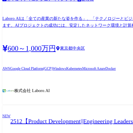
Laboro.AIは「全ての産業の新たな姿を作る」、「テクノロジー
ます。AIプロジェクトの成功には、安定したネットワーク環境と計
バ、データセンターやクラウドリソースの管理に精通したインフラエ
方をお待ちしています。 【本ポジションについて】 エンジニア部門の拡大に伴い、AIやシステム開発に必要なインフラの管理を専任で行っていただけるインフラエンジニアを募集しま
す。弊社の機械学習エンジニアやシステム開発エンジニアと緊密に連携し
600～1,000万円
東京都中央区
理体制の整備を推進していただきます。 ※クラウドインフラはAWSを主軸(
マルチクラウドの経験を広げられます。 【業務内容】 ●以下の業務における企画、要件定義、設計、構築、保守、運用 - AWS・Azure・Google Cloud上のリソースに関する業務 - オンプ
レミス(KVM・Kubernetes)のCPU・GPUサーバーに関する業務 -
AWS
Google Cloud Platform(GCP)
Windows
Kubernetes
Microsoft Azure
Docker
及びクラウド環境の払い出しプロセス自動化・IaC化 ・社内サーバ
株式会社 Laboro.AI
NEW
2512【Product Development||Engineering