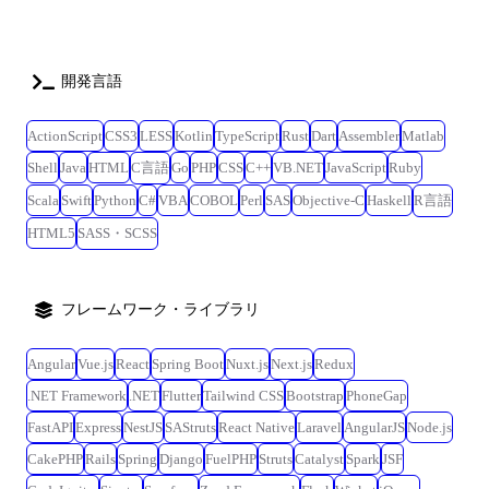
開発言語
ActionScript
CSS3
LESS
Kotlin
TypeScript
Rust
Dart
Assembler
Matlab
Shell
Java
HTML
C言語
Go
PHP
CSS
C++
VB.NET
JavaScript
Ruby
Scala
Swift
Python
C#
VBA
COBOL
Perl
SAS
Objective-C
Haskell
R言語
HTML5
SASS・SCSS
フレームワーク・ライブラリ
Angular
Vue.js
React
Spring Boot
Nuxt.js
Next.js
Redux
.NET Framework
.NET
Flutter
Tailwind CSS
Bootstrap
PhoneGap
FastAPI
Express
NestJS
SAStruts
React Native
Laravel
AngularJS
Node.js
CakePHP
Rails
Spring
Django
FuelPHP
Struts
Catalyst
Spark
JSF