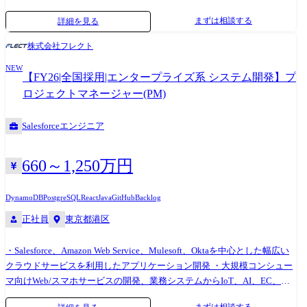
多様な外部SaaS(Marketo、Zoom API、MiiTel、ユーソナー、troccoなど)
まずは相談する
詳細を見る
やSnowflake・Google Cloud・AWSなどが提供するAIサービスとのインテ
グレーションを積極的に推進し、CRM活動の更なる高度化・効率化を実
株式会社フレクト
現することで、事業成長に貢献することがミッションです。 同じ組織内
NEW
のデータチームやオペレーション設計チーム、組織を跨いでマーケティ
【FY26|全国採用|エンタープライズ系 システム開発】プ
ング、セールス、IT部門など、多くの組織とのハブになりながら、密接
ロジェクトマネージャー(PM)
に連携していくことを重視しており、現場からの業務要件を、実現可能
なシステム要件定義へと具体化し、開発計画に落とし込み、開発を推進
Salesforceエンジニア
する役割を担って頂きます。 ●<業務内容の一例> ・全社および関係部門
(マーケティング、セールス等)の戦略・業務特性の理解 ・CRMシステム
のグランドデザイン設計 ・Salesforceおよび連携システムの設計・構築・
660～1,250万円
運用 ・多様な外部SaaS(Marketo, Zoom API, MiiTel, ユーソナー, trocco等)
との連携、インテグレーション ・データ基盤(Snowflake等)やAIサービス
DynamoDB
PostgreSQL
React
Java
GitHub
Backlog
(Google Cloud, AWS等)との連携とデータ・AI活用の推進 ・パートナーマ
正社員
東京都港区
ネジメント ※変更の範囲 ・部署異動等により当社業務全般へ変更する場
合があります(出向含む) ●所属部門・チーム ・所属組織のデータソリュ
ーション推進ユニットは、データアナリティクス、データエンジニアリ
・Salesforce、Amazon Web Service、Mulesoft、Oktaを中心とした幅広い
ング、CRMシステム開発、ビジネスオペレーション設計などの機能が集
クラウドサービスを利用したアプリケーション開発 ・大規模コンシュー
結した組織形態になっており、互いに連携し、スピーディな意思決定が
マ向けWeb/スマホサービスの開発、業務システムからIoT、AI、EC、ア
できる組織体制となっています。 ・本ポジションであるCRM推進チーム
イデンティティ管理の開発など、クライアントと直接折衝をしながらプ