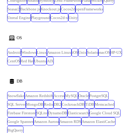
CodeIgniter
Sinatra
Symfony
Zend Framework
Flask
Wicket
jQuery
Seasar2
Backbone.js
Knockout.js
Cocos2d
openFrameworks
Unreal Engine
Playground
Cocos2d-x
Unity
OS
Android
Windows
Linux
Amazon Linux
iOS
Unix
Solaris
macOS
HP-UX
CentOS
Red Hat
Ubuntu
AIX
DB
Snowflake
Amazon Redshift
Access
MySQL
Oracle
PostgreSQL
SQL Server
MongoDB
Redis
DB2
CockroachDB
TiDB
Memcached
Firebase Firestore
SQLite
DynamoDB
Elasticsearch
Google Cloud SQL
Google Spanner
Amazon Aurora
Amazon RDS
Amazon ElastiCache
BigQuery