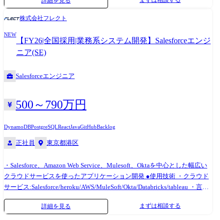
まずは相談する
詳細を見る
はBizOps推進グループの協働が特に多く、kubellグループが持つ顧客情
ロジェクトをマネジメント。お客様はエンタープライズが中心 ・プロジ
報が統合的に管理され、マルチプロダクト化に向けてCRMオペレーショ
ェクトは概ねプライム案件であり、プロジェクトによってはサービスの
株式会社フレクト
ンとシステム構築を担っています。 ・少数精鋭で、当事者意識を持って
企画やデザインからPMとして全工程を担当 ●使用技術 ・クラウドサービ
主体的に動き、周囲の組織を巻き込みながら推進をしていくスタンスが
NEW
ス:Salesforce/heroku/AWS/MuleSoft/Okta/Databricks/tableau ・言
【FY26|全国採用|業務系システム開発】Salesforceエンジ
チームの特徴です
語:Java/TypeScript/Apex/Python ・フレームワーク:Spring
ニア(SE)
Boot/Vue.js/React ・ソースコード管理:GitHub ・
DB:PostgreSQL/MySQL/DynamoDB/ ・チケット管理:Backlog ・コミュニ
Salesforceエンジニア
ケーション:Slack、Teams、Zoom
500～790万円
DynamoDB
PostgreSQL
React
Java
GitHub
Backlog
正社員
東京都港区
・Salesforce、Amazon Web Service、Mulesoft、Oktaを中心とした幅広い
クラウドサービスを使ったアプリケーション開発 ●使用技術 ・クラウド
サービス:Salesforce/heroku/AWS/MuleSoft/Okta/Databricks/tableau ・言
語:Java/TypeScript/Apex/Python ・フレームワーク:Spring
まずは相談する
詳細を見る
Boot/Vue.js/React ・ソースコード管理:GitHub ・
DB:PostgreSQL/MySQL/DynamoDB/ ・チケット管理:Backlog ・コミュニ