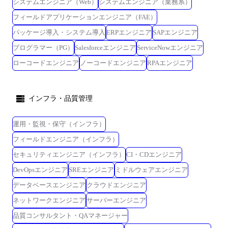
システムエンジニア（Web）
システムエンジニア（業務系）
フィールドアプリケーションエンジニア（FAE）
パッケージ導入・システム導入
ERPエンジニア
SAPエンジニア
プログラマー（PG）
Salesforceエンジニア
ServiceNowエンジニア
ローコードエンジニア
ノーコードエンジニア
RPAエンジニア
インフラ・品質管理
運用・監視・保守（インフラ）
フィールドエンジニア（インフラ）
セキュリティエンジニア（インフラ）
CI・CDエンジニア
DevOpsエンジニア
SREエンジニア
ミドルウェアエンジニア
データベースエンジニア
クラウドエンジニア
ネットワークエンジニア
サーバーエンジニア
品質コンサルタント・QAマネージャー