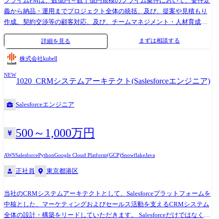
プライムPMは、数億円～数十億円規模のプライム案件において、要件定
義から納品・運用までプロジェクト全体の統括、及び、提案や見積もり
作成、契約交渉等の顧客対応、及び、チームマネジメント・人材育成を
推進するポジションです。 ●具体的な業務 1.プロジェクト全体のマネジ
まずは相談する
詳細を見る
メント プロジェクト計画の策定(スケジュール・予算・リソース) プロジ
ェクト進捗、コスト、リスク、品質の管理 要員アサインとチームビルデ
株式会社kubell
ィング 2.クライアントとの折衝・調整 顧客提案、見積もり作成、契約交
NEW
渉、スコープ調整、進捗報告などの対外コミュニケーション 3.チームマ
1020_CRMシステムアーキテクト(Saslesforceエンジニア)
ネジメント・人材育成 プロジェクトメンバーの評価・育成 ナレッジ共
有、技術力向上への支援 ●取引業界 金融、保険、官公庁、小売・流通、
Salesforceエンジニア
製造、医療、情報通信、航空・運輸 など 独立系SIerの強みを活かし、多
種多様な技術を用いて様々な業種のお客様に向けたシステム開発をおこ
ないます。 ●案件例 1.コンシューマ向け案件 言語:Java、
500～1,000万円
JavaScript(React.js、Vue.js)など 環境:AWS、Linux、Oracle など 内容:求人
情報サービスシステム開発、基幹システム開発 範囲:要件定義・設計・構
AWS
Salesforce
Python
Google Cloud Platform(GCP)
Snowflake
Java
築～リリース/保守 2.一次請け通信業界向け案件 言語:Java、SpringBoot、
正社員
東京都港区
Vue.js 環境:AWS 内容:IoT企業向け入退室管理システム 範囲:要件定義・
設計・構築～リリース/保守 3.大手飲食店向け案件 言語:Java、
当社のCRMシステムアーキテクトとして、Salesforceプラットフォームを
SpringBoot、C 環境:Oracle 内容:大手飲食店予約管理システム開発 範囲:
中核とした、マーケティングおよびセールス活動を支えるCRMシステム
要件定義・設計・構築～リリース/保守
全体の設計・構築をリードしていただきます。 Salesforceだけではなく、