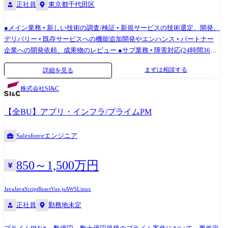
正社員
東京都千代田区
●メイン業務 • 新しい技術の調査/検証 • 新規サービスの技術選定、開発、
デリバリー • 既存サービスへの機能追加開発やエンハンス • パートナー
企業への開発依頼、成果物のレビュー ●サブ業務 • 障害対応(24時間365
日対応は無し) • サービス安定稼働のための保守業務 ●携わる予定のサー
まずは相談する
詳細を見る
ビス例 • M&Aマッチング業務支援サービス • 簡易企業評価サービス • デ
ィールマネジメントサービス • ソーシングサポートサービス ●開発環境
株式会社SI&C
Node.js, TypeScript, JavaScript, Vue.js, Nuxt.js, React.js, Java, Spring Boot,
Ruby, Ruby on Rails, AWS
【全BU】アプリ・インフラ/プライムPM
Salesforceエンジニア
850～1,500万円
Java
JavaScript
React
Vue.js
AWS
Linux
正社員
勤務地未定