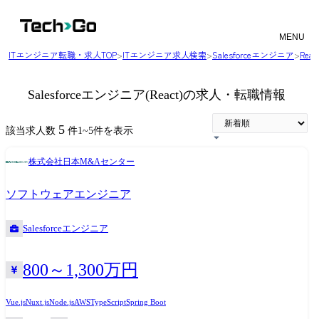
MENU
ITエンジニア転職・求人TOP
>
ITエンジニア求人検索
>
Salesforceエンジニア
>
Re
Salesforceエンジニア(React)の求人・転職情報
5
該当求人数
件
1
~
5
件を表示
株式会社日本M&Aセンター
ソフトウェアエンジニア
Salesforceエンジニア
800～1,300万円
Vue.js
Nuxt.js
Node.js
AWS
TypeScript
Spring Boot