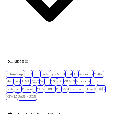
開発言語
ActionScript
CSS3
LESS
Kotlin
TypeScript
Rust
Dart
Assembler
Matlab
Shell
Java
HTML
C言語
Go
PHP
CSS
C++
VB.NET
JavaScript
Ruby
Scala
Swift
Python
C#
VBA
COBOL
Perl
SAS
Objective-C
Haskell
R言語
HTML5
SASS・SCSS