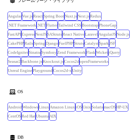
フレームワーク・ライブラリ
Angular
Vue.js
React
Spring Boot
Nuxt.js
Next.js
Redux
.NET Framework
.NET
Flutter
Tailwind CSS
Bootstrap
PhoneGap
FastAPI
Express
NestJS
SAStruts
React Native
Laravel
AngularJS
Node.js
CakePHP
Rails
Spring
Django
FuelPHP
Struts
Catalyst
Spark
JSF
CodeIgniter
Sinatra
Symfony
Zend Framework
Flask
Wicket
jQuery
Seasar2
Backbone.js
Knockout.js
Cocos2d
openFrameworks
Unreal Engine
Playground
Cocos2d-x
Unity
OS
Android
Windows
Linux
Amazon Linux
iOS
Unix
Solaris
macOS
HP-UX
CentOS
Red Hat
Ubuntu
AIX
DB