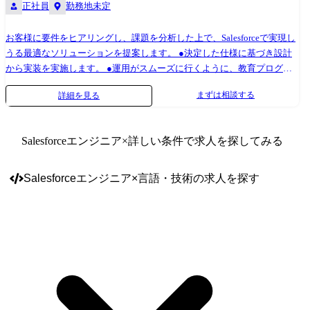
正社員
勤務地未定
お客様に要件をヒアリングし、課題を分析した上で、Salesforceで実現し
うる最適なソリューションを提案します。 ●決定した仕様に基づき設計
から実装を実施します。 ●運用がスムーズに行くように、教育プログラ
ム・フォローアッププログラムを提供し、お客様を支援します。 ●技術
まずは相談する
詳細を見る
知識を活かして自社ツールの開発に携わることもできます。 【業務詳
細】 1.要件定義・設計業務 ・Salesforce導入・運用プロジェクトにおける
要件定義、設計業務 ・Marketo、Pardot等のマーケティングオートメーシ
Salesforceエンジニア
×詳しい条件で求人を探してみる
ョンの要件定義・設計業務 ・WEBサイト構築プロジェクトにおける要件
定義・情報設計業務 2.フロント業務 ・プロジェクト期間中のお客様、パ
ートナー会社、制作会社とのやりとり対応。 3.プロジェクト管理業務 ・
Salesforceエンジニア
×
言語・技術
の求人を探す
Salesforce導入・運用プロジェクト管理業務 ・Marketo、Pardot等のマー
ケティングオートメーションプロジェクト管理業務 ・WEBサイト構築プ
ロジェクトにおけるプロジェクト管理業務 ・その他システム開発プロジ
ェクト管理業務 4.PMO支援業務 ・大規模プロジェクトのPMO支援業務 5.
ビジネスアーキテクト業務 ・ビジネスとITにおける課題整理と分析 ・ク
ラウドソリューションの枠組み策定 ・ソリューションアーキテクチャの
設計 6.プリセールス業務 ・既存顧客への継続案件提案活動