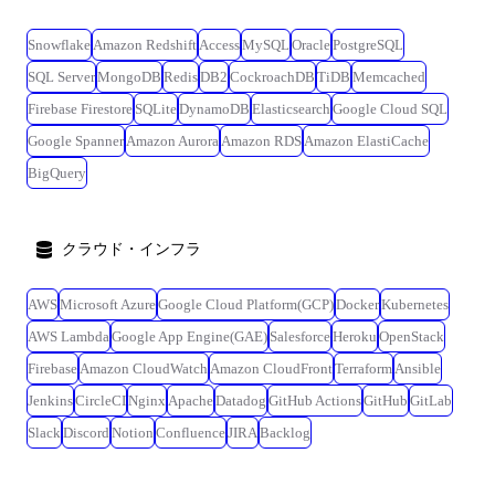
Snowflake
Amazon Redshift
Access
MySQL
Oracle
PostgreSQL
SQL Server
MongoDB
Redis
DB2
CockroachDB
TiDB
Memcached
Firebase Firestore
SQLite
DynamoDB
Elasticsearch
Google Cloud SQL
Google Spanner
Amazon Aurora
Amazon RDS
Amazon ElastiCache
BigQuery
クラウド・インフラ
AWS
Microsoft Azure
Google Cloud Platform(GCP)
Docker
Kubernetes
AWS Lambda
Google App Engine(GAE)
Salesforce
Heroku
OpenStack
Firebase
Amazon CloudWatch
Amazon CloudFront
Terraform
Ansible
Jenkins
CircleCI
Nginx
Apache
Datadog
GitHub Actions
GitHub
GitLab
Slack
Discord
Notion
Confluence
JIRA
Backlog