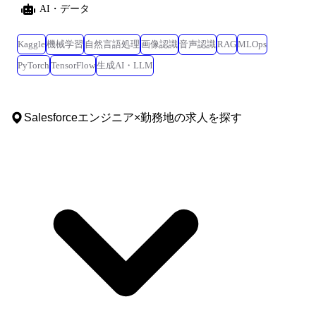
AI・データ
Kaggle
機械学習
自然言語処理
画像認識
音声認識
RAG
MLOps
PyTorch
TensorFlow
生成AI・LLM
Salesforceエンジニア
×
勤務地
の求人を探す