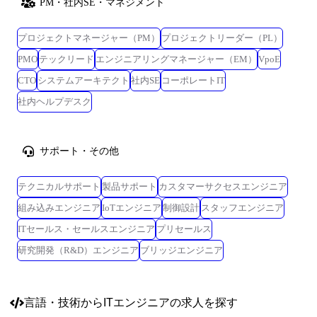
PM・社内SE・マネジメント
プロジェクトマネージャー（PM）
プロジェクトリーダー（PL）
PMO
テックリード
エンジニアリングマネージャー（EM）
VpoE
CTO
システムアーキテクト
社内SE
コーポレートIT
社内ヘルプデスク
サポート・その他
テクニカルサポート
製品サポート
カスタマーサクセスエンジニア
組み込みエンジニア
IoTエンジニア
制御設計
スタッフエンジニア
ITセールス・セールスエンジニア
プリセールス
研究開発（R&D）エンジニア
ブリッジエンジニア
言語・技術
からITエンジニアの求人を探す