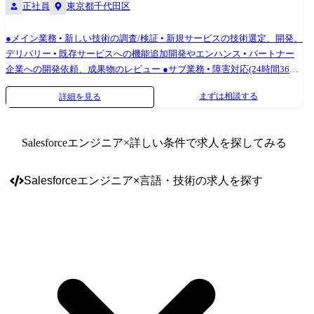
正社員
東京都千代田区
●メイン業務 • 新しい技術の調査/検証 • 新規サービスの技術選定、開発、
デリバリー • 既存サービスへの機能追加開発やエンハンス • パートナー
企業への開発依頼、成果物のレビュー ●サブ業務 • 障害対応(24時間365
日対応は無し) • サービス安定稼働のための保守業務 ●携わる予定のサー
まずは相談する
詳細を見る
ビス例 • M&Aマッチング業務支援サービス • 簡易企業評価サービス • デ
ィールマネジメントサービス • ソーシングサポートサービス ●開発環境
Node.js, TypeScript, JavaScript, Vue.js, Nuxt.js, React.js, Java, Spring Boot,
Salesforceエンジニア
×詳しい条件で求人を探してみる
Ruby, Ruby on Rails, AWS
Salesforceエンジニア
×
言語・技術
の求人を探す