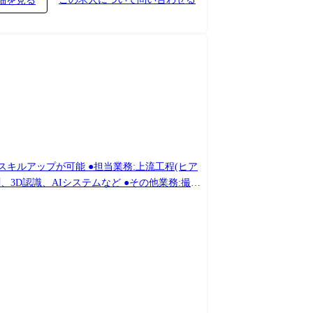
細を見る
ース調整などの対応、エンジニアリングにおいて
ェクトを推進するにあたり、後進の育成も行って
ョンです。 これまでのマネジメント経験や、リ
メージ SE/機能リーダー [役割/仕事の内
度のチーム管理を行う プロジェクトリーダー
行う ・20～30名程度の組織運営を行う プロ
ネージャー層との折衝を行う ・活動拠点の組織
担当業務:上流工程(ヒア
、3D認識、AIシステムなど ●その他業務:撮像
/F回路設計など(業務の割合としては全体の2割程度です) ※