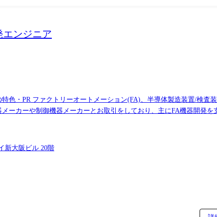
発エンジニア
特色・PR ファクトリーオートメーション(FA)、半導体製造装置/検査
機器メーカーや制御機器メーカーとお取引をしており、主にFA機器開発
組みをソフトウェア開発で支援しており、今後はフィジカルAI分野で
える半導体製造/検査装置の開発、DX活用に向けたデータ基盤整備やwe
FAの本格的な普及に向け、最先端の知識と技術はもちろんのこと、ビジネ
イ新大阪ビル 20階
心ですが、お客様先常駐であったとしても弊社社員がいる既存チームに入
キュラムを通じて習得し、活躍していただくことが可能です。 生成A
り組んでいます。 ●主要なお客様先 FA機器メーカー、半導体製造/検
～10名 【期間】半年～1年 【開発言語】C、C++ 【OS】Windows、
設計～結合試験 【規模】5～20名 【期間】半年～1年 【開発言語】C++、
の可能性:有 ※変更の範囲:会社の定める業務 担当プロジェクトの成