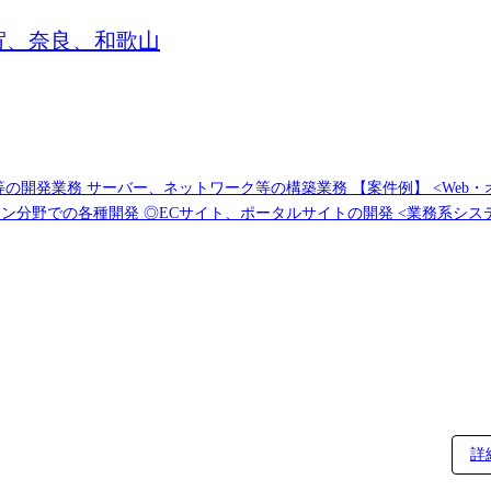
賀、奈良、和歌山
構築業務 【案件例】 <Web・オープン系システム> ◎大手金融システム開発
イト、ポータルサイトの開発 <業務系システム> ◎顧客管理システム開発 ◎医療・福祉系
e,Google) ◎インフラ仮想基盤構築(Citrix,Vmware) ◎基幹ネットワークの更
詳