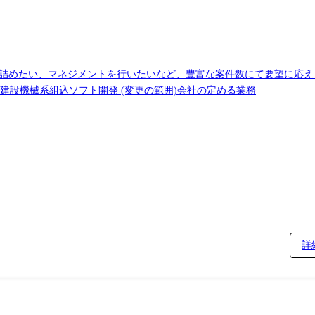
ントを行いたいなど、豊富な案件数にて要望に応えます。 【案件例】 <組込制御ソフト
> ◎車載系制御システム開発 ◎空調機メーカ―向け組込ソフト開発 ◎建設機械系組込ソフト開発 (変更の範囲)会社の定める業務
詳