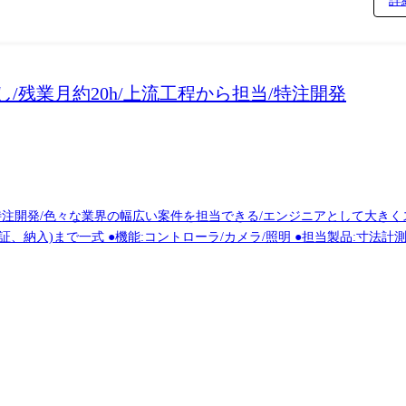
詳
ェクトの見積もりや開発計画の作成、進捗管理、課題/リスク管理、リソ
題解決、成果物レビューでの品質確保など対応いただきます。 プロジ
術提案活動をすることもあり、チャレンジと成長ができる魅力的なポジシ
、プロジェクトの成功に貢献していただける方を求めています。 ●役割イ
/残業月約20h/上流工程から担当/特注開発
を行う ・チームリーダーとして現場顧客との折衝を行う ・5～10名程
常に運用する ・プロジェクトリーダーとして顧客マネージャー層との折衝を
管理し、組織を正常に運用する ・プロジェクトマネージャーとして顧客マ
々な業界の幅広い案件を担当できる/エンジニアとして大きくスキルアップが可能 ●
、納入)まで一式 ●機能:コントローラ/カメラ/照明 ●担当製品:寸法計測
ライブラリ:TensorFlow、PyTorch、scikit-learn ・ハード開発:I