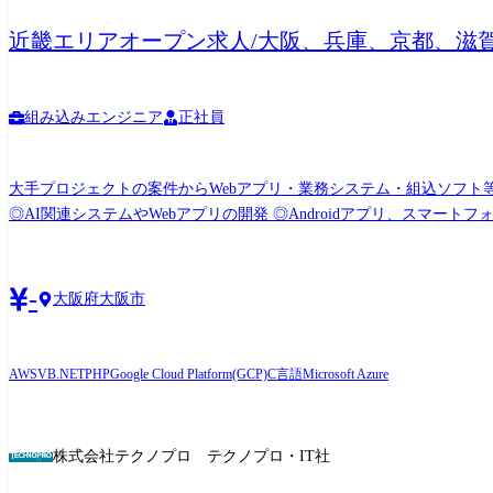
近畿エリアオープン求人/大阪、兵庫、京都、滋
組み込みエンジニア
正社員
大手プロジェクトの案件からWebアプリ・業務システム・組込ソフト等の開発業務 サーバー、ネットワーク等の
◎AI関連システムやWebアプリの開発 ◎Androidアプリ、スマートフォン分野での各種開発 ◎ECサ
システム開発 ◎顧客向けシステム開発・運用・保守 <組込制御ソフトウェア開発> ◎車載系制御システム開発 ◎IoT画像処理制御開発 <インフラ構築> ◎大手Sier社内情報基盤構築
PJ(Windows Server) ◎大手メーカー基幹システムクラウド構築(AWS,Azur
社の定める業務
-
大阪府大阪市
AWS
VB.NET
PHP
Google Cloud Platform(GCP)
C言語
Microsoft Azure
株式会社テクノプロ テクノプロ・IT社