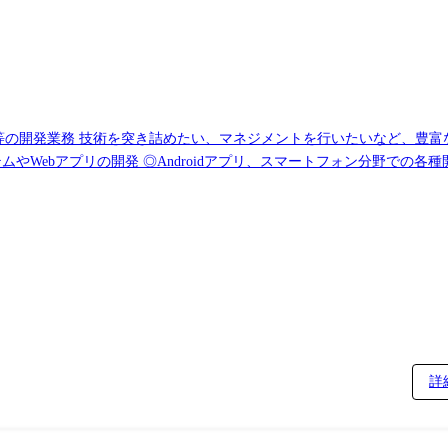
開発業務 技術を突き詰めたい、マネジメントを行いたいなど、豊富な案件数
やWebアプリの開発 ◎Androidアプリ、スマートフォン分野での各種開発
ウェア開発> ◎車載系制御システム開発 ◎IoT画像処理制御開発
詳