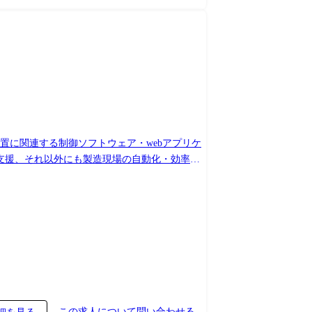
装置に関連する制御ソフトウェア・webアプリケ
を支援、それ以外にも製造現場の自動化・効率化
の業務拡大も見込まれています。 また、半導体
bアプリケーションの開発など、業界の最先端で
ス観点(商売力)を磨き、成長することができる
っていただきます。 そのため、実務未経験の領
I活用にもいち早く取り組んでおり、各チームで
査装置メーカーのお客様の案件に参画いただきま
Linux 【開発手法】ウォーターフォール 【作業場
C# 【OS】Windows、Linux 【開発手
功に向けてマネジメントの対応、エンジニアリン
この求人について問い合わせる