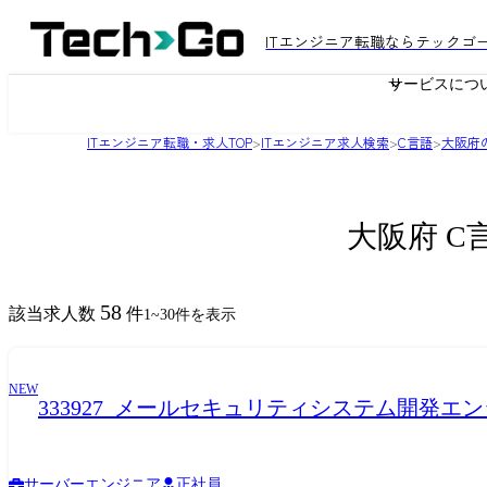
ITエンジニア転職ならテックゴ
サービスにつ
ITエンジニア転職・求人TOP
>
ITエンジニア求人検索
>
C言語
>
大阪府
大阪府 C
58
該当求人数
件
1
~
30
件を表示
NEW
333927_メールセキュリティシステム開発エン
サーバーエンジニア
正社員