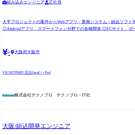
組み込みエンジニア
正社員
大手プロジェクトの案件からWebアプリ・業務システム・組込ソフト等の開発業務 【案件例】 <Web・オープン系システム> ◎大手金融システム開発 ◎AI関
◎Androidアプリ、スマートフォン分野での各種開発 ◎ECサイト、ポータルサイトの開発 <業務系システム> ◎顧客管理システム開発 ◎医療・福祉系システム開発 ◎顧客向けシステム開
-
大阪府大阪市
VB.NET
PHP
C言語
Java
C++
Perl
株式会社テクノプロ テクノプロ・IT社
大阪/組込開発エンジニア