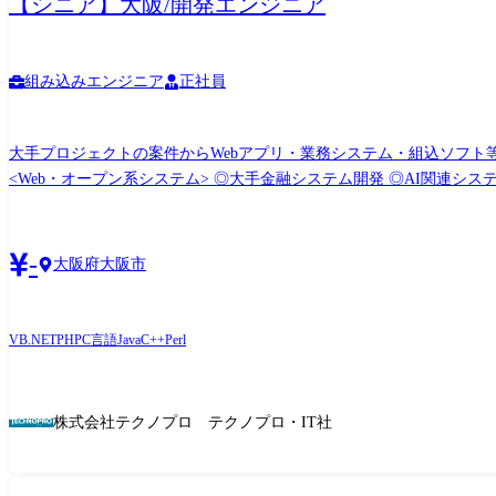
【シニア】大阪/開発エンジニア
組み込みエンジニア
正社員
大手プロジェクトの案件からWebアプリ・業務システム・組込ソフト等の
<Web・オープン系システム> ◎大手金融システム開発 ◎AI関連システム
系システム> ◎顧客管理システム開発 ◎医療・福祉系システム開発 ◎顧客向けシステム開発・運用・保守 <組込制御ソフト
(変更の範囲)会社の定める業務
-
大阪府大阪市
VB.NET
PHP
C言語
Java
C++
Perl
株式会社テクノプロ テクノプロ・IT社