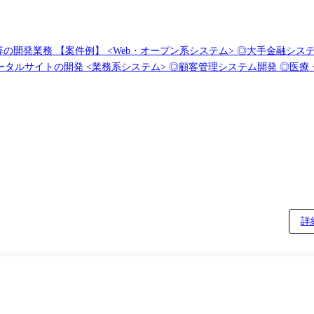
連システムやWebアプリの開発
発・運用・保守 <組込制御ソフトウェア開発> ◎車載系制御システム開発 ◎IoT画像処理制御開発 (変更の範囲)会社の定める業務
詳