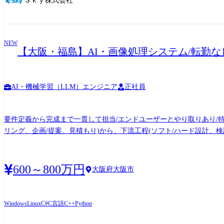
Ｓｋｙ株式会社
グの対応を行っていただきます。 マネジメントに関しては、プロジ
は、仕様検討やアーキテクチャ設計といった上流工程の対応、技術課
いただきます。 お客様や他部署との調整・交渉、営業と連携して技
ーダーシップ能力、コミュニケーション能力、問題解決力を存分に発揮し
NEW
【大阪・福島】AI・画像処理システム/転勤なし
容] ・顧客から受領する仕様書を元に見積もり、計画作成・設計・開発
[役割/仕事の内容] ・複数の機能チームを管理し、プロジェクトを正
ジェクトマネージャー [役割/仕事の内容] ・複数のプロジェクトを
運営を担い、業績を上げる
AI・機械学習（LLM）エンジニア
正社員
要件定義から完成まで一貫して担当/エンドユーザーとやり取りあり/特注開発/色
リング、企画/提案、見積もり)から、下流工程(ソフト/ハード設計、検証
実験、アルゴリズム検討/検証 【実績例】 ●溶接位置検査・車のシート検査 ●基板実装関連・はんだ不良検査・実装検査など ソフト開発環境 ┗OS:Windows、Linux ┗開発言語:C#、C/C++、
Python ┗画像処理ライブラリ:HALCON、AIL(旧MIL)、OpenCV ┗AI
徐々にお任せする業務の範囲を広げます
600～800万円
大阪府大阪市
Windows
Linux
C#
C言語
C++
Python