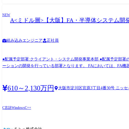
NEW
A<ミドル層>【大阪】FA・半導体システム開
組み込みエンジニア
正社員
●配属予定部署:クライアント・システム開発事業本部 ●配属予定部署の
ーションの開発を行っている部署となります。 FAにおいては、FA
や、データを活用したソリューションなど、生産性向上につながる取り
業界の装置メーカーとのお取引においては、生成AIの急速な普及を支
あるさまざまなプロジェクトに携わっています。 AI活用とスマート
610～2,130万円
大阪市淀川区宮原3丁目4番30号 ニッセ
絶好の環境となっております。 作業場所は持ち帰り(弊社社内)が中
域があっても、上司やメンバーによるサポートに加え、各種研修やカリ
AIエージェント、AI駆動開発を取り入れた開発効率化にも積極的に取
C言語
Windows
C++
す。 ●案件例 <FA機器開発> 【担当工程】基本設計～結合試験 【規模】2
所】弊社オフィス内、お客様先常駐 <半導体製造装置開発> 【担当工程】基本
法】ウォーターフォール 【作業場所】弊社オフィス内 ※職務内容変更