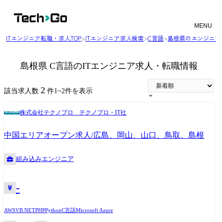
MENU
ITエンジニア転職・求人TOP
>
ITエンジニア求人検索
>
C言語
>
島根県のエンジニア
島根県 C言語のITエンジニア求人・転職情報
2
該当求人数
件
1
~
2
件を表示
株式会社テクノプロ テクノプロ・IT社
中国エリアオープン求人/広島、岡山、山口、鳥取、島根
組み込みエンジニア
-
AWS
VB.NET
PHP
Python
C言語
Microsoft Azure