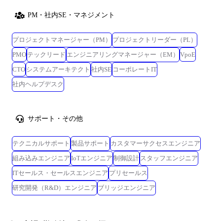
PM・社内SE・マネジメント
プロジェクトマネージャー（PM）
プロジェクトリーダー（PL）
PMO
テックリード
エンジニアリングマネージャー（EM）
VpoE
CTO
システムアーキテクト
社内SE
コーポレートIT
社内ヘルプデスク
サポート・その他
テクニカルサポート
製品サポート
カスタマーサクセスエンジニア
組み込みエンジニア
IoTエンジニア
制御設計
スタッフエンジニア
ITセールス・セールスエンジニア
プリセールス
研究開発（R&D）エンジニア
ブリッジエンジニア