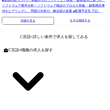
●業務内容/メンバー 車載ECUのソフトウェア開発 ・顧客要求に基づき、
ソフトウェア要件分析～ソフトウェア検証のプロセス実施 ・顧客懸念事
項をヒアリングし、問題の分析や、解決策の提案 ●配属予定先 下記、い
ずれかのチームへの配属を想定 配属予定先弊社体制 リーダー1名 メンバ
まずは相談する
詳細を見る
3名(内BP2名) ミッション:顧客に品質の高いアウトプットを提供するこ
と、顧客の困りごとに対し、提案、巻き取りを実施することで信頼を獲
得し、更なる拡大へつなげる。 配属予定先弊社体制 メンバ1名 ミッショ
C言語
×詳しい条件で求人を探してみる
ン:当社エンジニアとして顧客に価値(VALUE)を提供し、当社と顧客双方
の組織に貢献すること。 直近目標は、価値(VALUE)を提供し、顧客の受
注を確定させて次期要員拡大の目途をつける。 ●案件例 ・電動パワース
C言語
×
職種
の求人を探す
テアリング開発 ・PEHV用インバーター開発 ・ボデーECU開発 ・車載
IoT製品開発 ・自走搬送機開発 ・車載ゲートウェイ開発 ●開発環境 ・C
言語、C++ ・S32DS ・FreeRTOS ・jira、Confluence ・Bitbucket ・
NextDesign