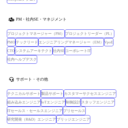
PM・社内SE・マネジメント
プロジェクトマネージャー（PM）
プロジェクトリーダー（PL）
PMO
テックリード
エンジニアリングマネージャー（EM）
VpoE
CTO
システムアーキテクト
社内SE
コーポレートIT
社内ヘルプデスク
サポート・その他
テクニカルサポート
製品サポート
カスタマーサクセスエンジニア
組み込みエンジニア
IoTエンジニア
制御設計
スタッフエンジニア
ITセールス・セールスエンジニア
プリセールス
研究開発（R&D）エンジニア
ブリッジエンジニア