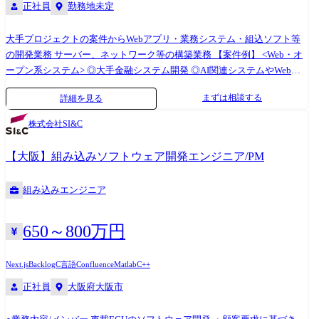
正社員
勤務地未定
大手プロジェクトの案件からWebアプリ・業務システム・組込ソフト等
の開発業務 サーバー、ネットワーク等の構築業務 【案件例】 <Web・オ
ープン系システム> ◎大手金融システム開発 ◎AI関連システムやWebア
プリの開発 ◎Androidアプリ、スマートフォン分野での各種開発 ◎ECサ
まずは相談する
詳細を見る
イト、ポータルサイトの開発 <業務系システム> ◎顧客管理システム開発
◎医療・福祉系システム開発 ◎顧客向けシステム開発・運用・保守 <組
株式会社SI&C
込制御ソフトウェア開発> ◎車載系制御システム開発 ◎IoT画像処理制御
開発 <インフラ構築> ◎大手Sier社内情報基盤構築PJ(Windows Server) ◎大
【大阪】組み込みソフトウェア開発エンジニア/PM
手メーカー基幹システムクラウド構築(AWS,Azure,Google) ◎インフラ仮
想基盤構築(Citrix,Vmware) ◎基幹ネットワークの更改(設計、構築、導入
組み込みエンジニア
支援) (変更の範囲)会社の定める業務
650～800万円
Next.js
Backlog
C言語
Confluence
Matlab
C++
正社員
大阪府大阪市