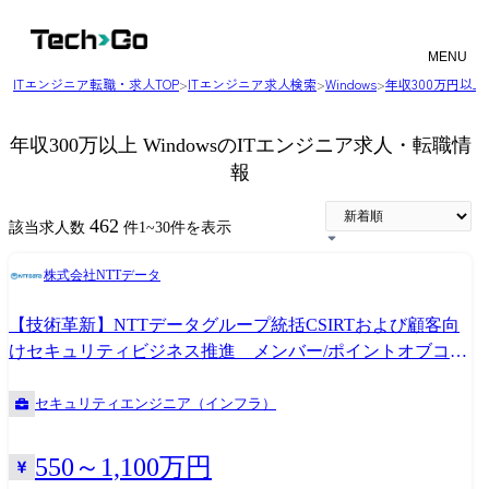
MENU
ITエンジニア転職・求人TOP
>
ITエンジニア求人検索
>
Windows
>
年収300万円以
年収300万以上 WindowsのITエンジニア求人・転職情
報
462
該当求人数
件
1
~
30
件を表示
株式会社NTTデータ
【技術革新】NTTデータグループ統括CSIRTおよび顧客向
けセキュリティビジネス推進 メンバー/ポイントオブコン
タクト/インシデントハンドラー/フォレンジックエンジニア
<140>
セキュリティエンジニア（インフラ）
550～1,100万円