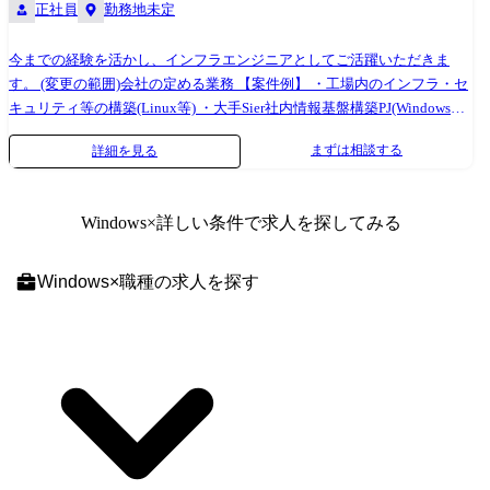
正社員
勤務地未定
今までの経験を活かし、インフラエンジニアとしてご活躍いただきま
す。 (変更の範囲)会社の定める業務 【案件例】 ・工場内のインフラ・セ
キュリティ等の構築(Linux等) ・大手Sier社内情報基盤構築PJ(Windows
Server) ・大手メーカー基幹システムクラウド構築(AWS,Azure,Google) ・
まずは相談する
詳細を見る
インフラ仮想基盤構築(Citrix,Vmware) ・社内インフラ構築実現PJ(Cisco)
・セキュリティアーキテクチャの設計支援 ・基幹ネットワークの更改 な
ど
Windows
×詳しい条件で求人を探してみる
Windows
×
職種
の求人を探す