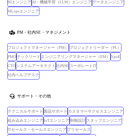
BIエンジニア
AI・機械学習（LLM）エンジニア
データエンジニア
MLopsエンジニア
PM・社内SE・マネジメント
プロジェクトマネージャー（PM）
プロジェクトリーダー（PL）
PMO
テックリード
エンジニアリングマネージャー（EM）
VpoE
CTO
システムアーキテクト
社内SE
コーポレートIT
社内ヘルプデスク
サポート・その他
テクニカルサポート
製品サポート
カスタマーサクセスエンジニア
組み込みエンジニア
IoTエンジニア
制御設計
スタッフエンジニア
ITセールス・セールスエンジニア
プリセールス