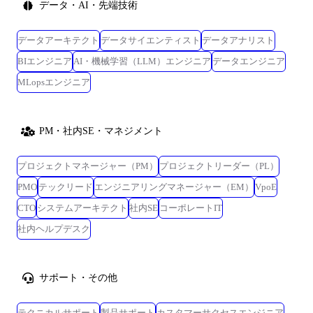
データ・AI・先端技術
データアーキテクト
データサイエンティスト
データアナリスト
BIエンジニア
AI・機械学習（LLM）エンジニア
データエンジニア
MLopsエンジニア
PM・社内SE・マネジメント
プロジェクトマネージャー（PM）
プロジェクトリーダー（PL）
PMO
テックリード
エンジニアリングマネージャー（EM）
VpoE
CTO
システムアーキテクト
社内SE
コーポレートIT
社内ヘルプデスク
サポート・その他
テクニカルサポート
製品サポート
カスタマーサクセスエンジニア