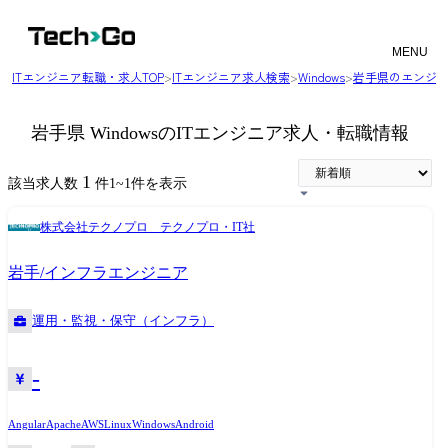
MENU
ITエンジニア転職・求人TOP
>
ITエンジニア求人検索
>
Windows
>
岩手県のエンジ
岩手県 WindowsのITエンジニア求人・転職情報
1
該当求人数
件
1
~
1
件を表示
株式会社テクノプロ テクノプロ・IT社
岩手/インフラエンジニア
運用・監視・保守（インフラ）
-
Angular
Apache
AWS
Linux
Windows
Android