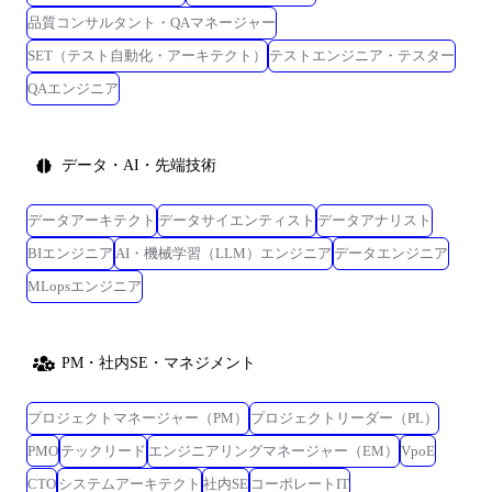
アパスを提供しています。 入社後は、実務経験を積みながら、専門知識
品質コンサルタント・QAマネージャー
の習得や技術スキルの向上をサポートします。
SET（テスト自動化・アーキテクト）
テストエンジニア・テスター
QAエンジニア
データ・AI・先端技術
データアーキテクト
データサイエンティスト
データアナリスト
BIエンジニア
AI・機械学習（LLM）エンジニア
データエンジニア
MLopsエンジニア
PM・社内SE・マネジメント
プロジェクトマネージャー（PM）
プロジェクトリーダー（PL）
PMO
テックリード
エンジニアリングマネージャー（EM）
VpoE
CTO
システムアーキテクト
社内SE
コーポレートIT