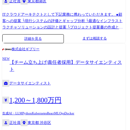
正社員
東京都港区
ITクラウドアーキテクトとして下記業務に携わっていただきます。 ●顧
客への提案 └現行システムの評価とギャップ分析 └最適なインフラスト
ラクチャソリューションの設計と提案 └プロジェクト提案書の作成とレ
ビュー └顧客への技術的なディスカッションとワークショップの実施 └
まずは相談する
詳細を見る
コスト削減や効率化のためのアドバイス提供 └顧客へのプレゼンテーシ
ョンおよび技術的な提案の説明 ●プロジェクト実施フェーズ └AWS、
株式会社ギブリー
Azure、GCPなどのクラウドプラットフォームを利用したシステム構築を
NEW
主導 └クラウドネイティブアプリケーションの設計と管理を主導 └技術
【チーム立ち上げ|責任者採用】データサイエンティス
ドキュメントの作成と更新を主導 └トラブルシューティングと問題解決
ト
の指導 └プロジェクトの進行管理とステークホルダーとの調整 ●運用保
守 └顧客・社内からのフィードバック収集と改善提案 └トラブルシュー
データサイエンティスト
ティングと問題解決の指導 ●インフラ作業の標準化 └アーキテクトの標
準化 └標準化されたアーキテクトの更新と維持 └新規技術の収集とメン
バーへの周知 ●インフラサービスのメニュー化 └サービスカタログの作
1,200～1,800万円
成と維持 └サービス提供の品質と効率の向上 選考事業部について エンタ
ープライズモダナイゼーション部(EM)は、小売、航空宇宙、公共、エネ
生成AI・LLM
Python
Kubernetes
React
MLOps
Docker
ルギーなど多岐にわたる領域に向けて、上流工程から開発、保守運用ま
正社員
東京都 渋谷区
でを一貫して担うエンドツーエンドの開発ソリューションを提供してい
ます。各種業界に応じた業務知識と先端技術を組み合わせることで、お