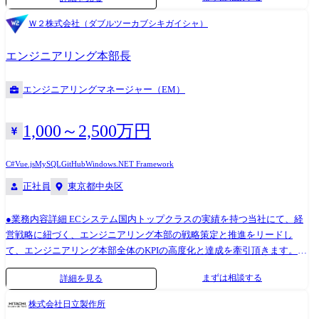
じめ、組織MVVと紐づけたプロジェクトの推進、メンバーの育成など広
Mac選択可能)、ワイドディスプレイ2台 or 4Kディスプレイ支給
く取り組んでいただきます。 当社は事業拡大に向けて積極的に増員採用
Ｗ２株式会社（ダブルツーカブシキガイシャ）
をしており、オフィスの増床・移転が比較的多く、新規の機器選定など
0→1で環境構築する場面もあるため非常に裁量が大きい状況です。 マネ
エンジニアリング本部長
ージャーとして、既存運用だけでなく新たな施策の提案や全体戦略を主
体的に考えていただけるポジションです。 【担当業務】 新プロジェクト
エンジニアリングマネージャー（EM）
や既存システム改善プロジェクトのPM業務 例えば… ・レガシーな機器
のリプレイスやサーバーのリプレイス ・セキュアノートPCの新組織への
展開PJT(ソフトウェアのインストールや管理運用) ・3000人規模のITイン
1,000～2,500万円
フラ環境の設計・構築・運用(サーバー/ネットワーク) ・オフィス新規開
設・移転時におけるITインフラ環境対応 ・社内外全般のLAN/WAN、VPN
C#
Vue.js
MySQL
GitHub
Windows
.NET Framework
等の設計・構築・運用 ・ユーザーサポート、トラブルシューティング対
正社員
東京都中央区
応(一部の業務となります) ●組織運営 ・チームメンバー(4名)のプロジェ
クト進行支援 ・メンバーマネジメント(目標管理、評価、メンバー育成、
●業務内容詳細 ECシステム国内トップクラスの実績を持つ当社にて、経
採用等) ・組織運営(予算管理、購買申請他) 【利用機器・システム環境】
営戦略に紐づく、エンジニアリング本部の戦略策定と推進をリードし
サーバーOS:Windows、Linux ※サーバーはWindowsがメインです サー
て、エンジニアリング本部全体のKPIの高度化と達成を牽引頂きます。
ビス:AD、DNS、DHCP、Syslog、Azure ADなど クラウドサービ
【メインミッション】 社員の最大数のメンバーが属する「エンジニアリ
ス:AWS、Azure ネットワーク機器:Cisco、Meraki、FortiGate、
まずは相談する
詳細を見る
ング本部」において、3つの核となる部署である、「R&D部」「製品開
YAMAHA、DELL、APRESIA セキュリティ:Netskope 監視:Zabbix ●配属
発部」「品質管理部」を統括し各部署の高度化/マネジメントを通してパ
組織 コーポレートIT統括部 情報セキュリティ部 ―セキュリティシステム
株式会社日立製作所
フォーマンスの創出、また本部間連携を確立し組織全体の成長に貢献い
課 ―セキュリティマネジメント課 情報システム部 ―クラウドサービス