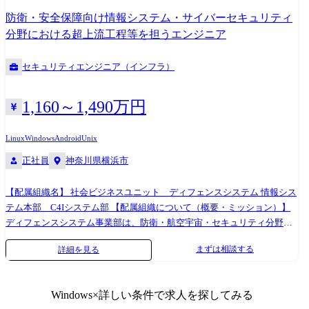
ただく事を期待します。 【手がける製品・サービス】 ●大手含む900社
課 ―IT基盤課 ★こちらでの配属予定です ―ITデバイス管理課 業務シス
防衛・安全保障向け情報システム・サイバーセキュリティ
以上の企業に導入されている自社ECプラットフォーム ●業界最高水準の
テム部 ―業務システム推進課1課 ―業務システム推進課2課 ―AX推進課
分野における超上流工程等を担うエンジニア
1,000以上の機能を持ち、独自カスタマイズ可能 ●目指すは、最新テクノ
―データ活用推進課 ※従事すべき業務の変更の範囲 本人の能力・適性お
ロジーで購買体験をさらに進化させること ●EC事業者として高い評価。
よび事業運営上の必要性に応じ、会社の定める業務に変更する場合があ
セキュリティエンジニア（インフラ）
・最も売上UPが期待できるECプラットフォーム 第1位 ※1 ※2 ・生
ります。
涯パートナーとして選びたいECプラットフォーム 第1位 ※1 ※2 ・
セキュリティが安心できるに強いECプラットフォーム 第1位 ※1
1,160～1,490万円
※2 ・ユニファイドコマースでEC事業成長が最も期待できるECプラット
フォーム 第1位 ※1 ※3 ・ユニファイドコマースを推進している
Linux
Windows
Android
Unix
と】思う EC構築支援企業 第1位 ※1 ※3 ※1 日本マーケティング
正社員
神奈川県横浜市
リサーチ機構調べ ※2 調査期間: 2022年10月12日～11月21日 ※3 調査
期間:2024年2月16日～2024年3月19日 【開発環境・業務範囲】 技術スタ
ック 言語:C#, Vue.js フレームワーク:ASP.NET Web Forms, ASP.NET MVC
【配属組織名】 社会ビジネスユニット ディフェンスシステム 情報シス
ライブラリ:自社ライブラリ含む多数 統合開発環境:Visual Studio データ
テム本部 C4Iシステム部 【配属組織について（概要・ミッション）】
ベース管理:SQL Server バージョン管理:Team Foundation Server, Git 使用
ディフェンスシステム事業部は、防衛・航空宇宙・セキュリティ分野を
PC:Windows10
支える技術と経験を核に、日立グループの最新技術を集結して、社会イ
まずは相談する
詳細を見る
ンフラ安全保障事業を推進し、宇宙・サイバー・電磁波の領域も含めた
さまざまな事態から私たちの生活と安全を守り、安心して暮らせる社会
の実現に貢献します。 ※ディフェンスシステム事業について：
Windows
×詳しい条件で求人を探してみる
https://www.hitachi.co.jp/recruit/newgraduate/field-navi/defense/ C4Iシステ