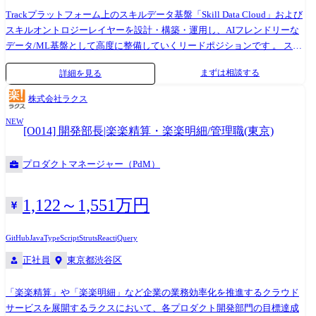
客様のビジネス変革(DX)を強力にサポートしてきました。
Trackプラットフォーム上のスキルデータ基盤「Skill Data Cloud」および
スキルオントロジーレイヤーを設計・構築・運用し、AIフレンドリーな
データ/ML基盤として高度に整備していくリードポジションです 。 スキ
ルタクソノミーのメンテナンスとスキルデータ分析、ML/生成AIを活用
まずは相談する
詳細を見る
したデータパイプライン・MLOps基盤構築を通じて、プロジェクト実
績・学習履歴・アセスメント等の多様なデータの信頼性・関連性をデー
株式会社ラクス
タドリブンに担保します。 ビジネスサイドと連携しつつ、データサイエ
NEW
ンティストチームへの指示出しやプロジェクトディレクションを担い、
[O014] 開発部長|楽楽精算・楽楽明細/管理職(東京)
Skill Intelligence Lab全体の技術・運用標準をリードしていただきます 。
●スキルタクソノミー・オントロジーの設計・メンテナンス: スキル同士
プロダクトマネージャー（PdM）
の関連性のモデル化や変更履歴管理プロセスを設計し、組織全体での利
用ルールや品質指標を確立します 。 ●Skill Data Cloudの設計・構築・運
用: 複数データソースを統合する基盤設計をリードし、AIフレンドリーな
1,122～1,551万円
データ基盤の実現に向けたアーキテクチャ指針やロードマップを策定し
ます 。 ●スキルデータ分析基盤の構築: スキル関連性を分析するモデルの
GitHub
Java
TypeScript
Struts
React
jQuery
選定・実装を行い、プロダクト改善や事業戦略に繋がる指標体系を標準
正社員
東京都渋谷区
化します 。 ●ML/生成AIモデルの設計・実装・評価; スキルデータ活用に
向けたML機能の設計方針をリードし、モデルアーキテクチャの方向性や
「楽楽精算」や「楽楽明細」など企業の業務効率化を推進するクラウド
品質・リスク管理基準を定義します 。 ●MLOps基盤の設計・構築・運用:
サービスを展開するラクスにおいて、各プロダクト開発部門の目標達成
セキュリティとスケーラビリティを踏まえた最適なMLパイプライン構造