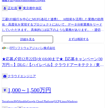
機械学習
Python
Windows
macOS
Spark
正社員
東京都中央区
三菱UFJ銀行を中心にMUFG各社と連携し、AI技術を活用した業務の効率
化・高度化を実現するプロジェクトにおいて、データ分析業務をリード
していただきます。 具体的には以下のような業務があります。 ・適切な
課題設定を行い顧客へソリューションを提案 ・MUFGにおけるビジネス
まずは相談する
詳細を見る
課題解決のためのデータ分析や機械学習モデルの開発 ・顧客への分析結
果の説明 ・AIに関する最新技術の調査・研究 ●プロジェクト例 ・市場動
FPTソフトウェアジャパン株式会社
向分析モデルの構築 ・市場部門のフロント部署のための機械学習ツール
開発 ・オルタナティブデータを用いた与信モデルの構築 ・アンチマネー
★応募〆切12月22日(火)16:00まで★【応募キャンペーン|30
ロンダリング(AML)分野における分析支援
万円～】DLG /【ハイレベル】クラウドアーキテクト / 東
京・名古屋・大阪 / FPTソフトウェアジャパン株式会社
クラウドエンジニア
1,000～1,500万円
Terraform
AWS
Ansible
Google Cloud Platform(GCP)
Linux
Windows