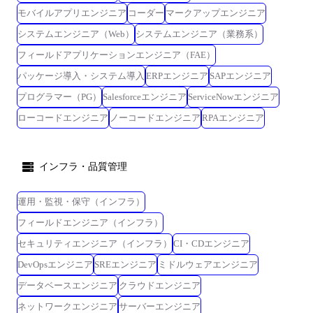
モバイルアプリエンジニア
コーダー
マークアップエンジニア
ジメント能力が求められます。 また、情報セキュリティ分野の技術等に
ついて幅広い知識が必要です。 【職務詳細】 サイバーセキュリティに関
システムエンジニア（Web）
システムエンジニア（業務系）
わる高度な知見に基づき、事業提案、サービス企画・設計、サービス提
フィールドアプリケーションエンジニア（FAE）
供等を実施いただきます。 ▼事業の提案 ・市場動向および多様なセキ
ュリティ製品・サービス、インシデント情報に関する高い知見を元に、
パッケージ導入・システム導入
ERPエンジニア
SAPエンジニア
顧客へのヒアリング等からニーズを整理し、社内外の技術を用いた事業
プログラマー（PG）
Salesforceエンジニア
ServiceNowエンジニア
を提案 ▼サービス企画・設計 ・セキュリティに関するプロジェクトの
ローコードエンジニア
ノーコードエンジニア
RPAエンジニア
企画・設計を担当し、セキュリティ要件やリスク分析を実施する ・セ
キュリティ対策のためのテクノロジーやツールの選定、セキュリティポ
リシーの策定、セキュリティアーキテクチャの設計などを行う。 ▼サー
インフラ・品質管理
ビス提供 ・セキュリティインシデント対応や脆弱性評価の支援やセキ
ュリティ教育の実施等顧客のニーズに応じたサービスを提供 【働く環
境】 【配属組織/チーム】 社員8名程度。加えて協力会社の方々と共に業
運用・監視・保守（インフラ）
務を進めていただきます。 社員は30代を中心とした若いチームです。 ま
フィールドエンジニア（インフラ）
た、経験者採用で入社された方も半数以上おり、経験者採用入社者でも
セキュリティエンジニア（インフラ）
CI・CDエンジニア
馴染み安い環境下です。 【働き方について】 在宅勤務は可能ですが、作
業内容や状況に応じ、出社/出張となります。 （従事いただく業務内容に
DevOpsエンジニア
SREエンジニア
ミドルウェアエンジニア
よって変わります。） ※上記内容は、募集開始時点の内容であり、入社
データベースエンジニア
クラウドエンジニア
後必要に応じて変更となる場合がございます。予めご了承ください。
【キャリアパス】 弊社では、セキュリティエキスパートとしてのキャリ
ネットワークエンジニア
サーバーエンジニア