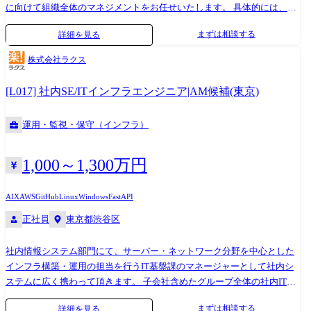
に向けて組織全体のマネジメントをお任せいたします。 具体的には、組
を設計し、Feature Storeやモデルレジストリの導入を主導します。 ●モデ
織戦略立案、チームビルディング、オペレーション設計、マネジメント
ルの本番デプロイと推論基盤構築: Kubernetes上でのモデル推論基盤の構
まずは相談する
詳細を見る
層への指導・育成を含めた組織運営を担っていただきます。 具体的な業
成を設計し、CI/CDを用いたデプロイパイプラインの標準を定めます。 ●
務内容 組織戦略立案:プロダクト開発組織の方針決定、リソースマネジメ
運用監視・品質管理: モデル監視指標の標準化やA/Bテストの設計をリー
株式会社ラクス
ント (技術的戦略に則り、部下への戦術の落とし込み、達成支援による人
ドし、組織横断の品質管理フレームワークを策定します 。 ●プロジェク
材育成をしていただきます。) プロダクト開発のマネジメント:各開発チ
トマネジメント:プロジェクト計画の策定、データサイエンティストチー
[L017] 社内SE/ITインフラエンジニア|AM候補(東京)
ームの管理と指導、プロジェクト全体の進行管理、リソース配分、リス
ムへのディレクション、ビジネスサイドとの要件調整をリードします 。
ク管理、製品開発全工程の品質管理 メンバー管理:人事考課、リーダー/
※業務の変更の範囲:会社内での全ての業務 ●開発環境・ツール ※指定は
運用・監視・保守（インフラ）
メンバー育成、1on1ミーティング、文化/マインドの熟成 自社で採用す
ありませんが、下記が案件で主に使われる技術です ※支給PC:Windows
る技術の検討 (IT業界で勝ち残るための新技術の調査、戦術の実行をして
or Macbook ※最新のMacbook Proを支給することが多いです! ・プログラ
いただきます。) ※従事すべき業務の変更の範囲 本人の能力・適性およ
ミング・スクリプト言語:Python ・クラウド・インフラ・コンテナ基盤:
1,000～1,300万円
び事業運営上の必要性に応じ、会社の定める業務に変更する場合があり
パブリッククラウド全般 、Kubernetes ・CI/CD・認証:CI/CD環境 、IAM
ます。 技術環境 ●利用言語:Java、JavaScript、TypeScript ●ミドルウェ
(Identity and Access Management) ・MLOps・MLプラットフォー
AIX
AWS
GitHub
Linux
Windows
FastAPI
ア:Apache、Tomcat ●フレームワーク・ライブラリ:Spring Boot、
ム:MLflow 、モデルレジストリ 、Feature Store 、実験管理ツール ・デー
正社員
東京都渋谷区
SAStruts、jQuery、Vue.js(3.x系)、React ●データベース:PostgreSQL
タ基盤:DWH (データウェアハウス) 、データパイプライン構築・運用
●IDE:IntelliJ ●コードレビュー:Pull Request ベースでのコードレビュー ●
社内情報システム部門にて、サーバー・ネットワーク分野を中心とした
手法:ウォーターフォール、アジャイル(スクラム) ●バージョン管理シス
インフラ構築・運用の担当を行うIT基盤課のマネージャーとして社内シ
テム:GitHub ●チケット管理システム:GitHub Projects、Redmine ●CI、テ
ステムに広く携わって頂きます。 子会社含めたグループ全体の社内ITイ
スト:GitHub Actions、Playwright、Jest、Vitest ●その他ツール:ChatGPT
ンフラの構築・設計・運用を行うメンバーのプロジェクトフォローをは
Teams、GitHub Copilot、VSCode、Swagger ●PC: ノートPC(Windows or
まずは相談する
詳細を見る