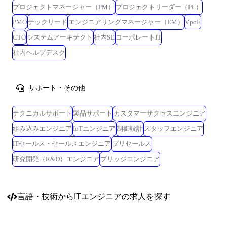
プロジェクトマネージャー（PM）
プロジェクトリーダー（PL）
PMO
テックリード
エンジニアリングマネージャー（EM）
VpoE
CTO
システムアーキテクト
社内SE
コーポレートIT
社内ヘルプデスク
サポート・その他
テクニカルサポート
製品サポート
カスタマーサクセスエンジニア
組み込みエンジニア
IoTエンジニア
制御設計
スタッフエンジニア
ITセールス・セールスエンジニア
プリセールス
研究開発（R&D）エンジニア
ブリッジエンジニア
言語・技術
からITエンジニアの求人を探す