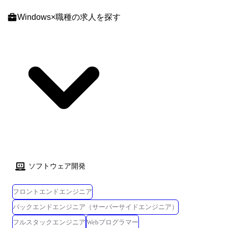
ム部では、防衛にかかわる作戦任務の効果的な遂行に必要となる情報・
知識の共有及び可視化のための指揮統制の基盤を提供し、適切な意思決
Windows
×
職種
の求人を探す
定のための「情報優越」の実現を支援します。 【携わる事業・ビジネ
ス・サービス・製品など】 ・サイバーセキュリティに係る事業（セキュ
リティ監視・監査・対処、教育訓練、ネットワーク等）の提案、システ
ム開発、維持 ・研究開発部門、製品事業部及び他社製品ベンダー等と協
調し、上記に係るソリューション、自社製品開発等の検討推進 ＜担当シ
ステム・ソリューション例＞ ・「サイバーセキュリティソリューショ
ン」：https://www.hitachi.co.jp/products/defense/#solution4 ・「拡散活動
検知ソフトウェア」：
https://www.hitachi.co.jp/New/cnews/month/2016/06/0606.html 技術的に
は、NIST-SP800等のセキュリティ基準に基づく設計・開発、識別認証、
アクセス制御、FW、IDS、ログ解析、マルウェア対策、SOC、暗号等に
係るセキュリティ製品と自社開発アプリケーションを組み合わせたソリ
ューション開発に従事いただきます。 防衛領域という民間では中々携わ
ソフトウェア開発
れない分野ではありますが、システム構成は下記のような一般的なもの
になっています。 【OS】UNIX、Linux、Windows 【職務概要】 本募集
フロントエンドエンジニア
ポジションは、開発部門のセキュリティプロフェッショナルとして、官
公庁等におけるサイバーセキュリティシステムの提案、開発、維持、お
バックエンドエンジニア（サーバーサイドエンジニア）
よび顧客のセキュリティニーズに対する効果的なソリューションの提供
フルスタックエンジニア
Webプログラマー
を行います。 顧客との折衝が多いため、コミュニケーション能力やマネ