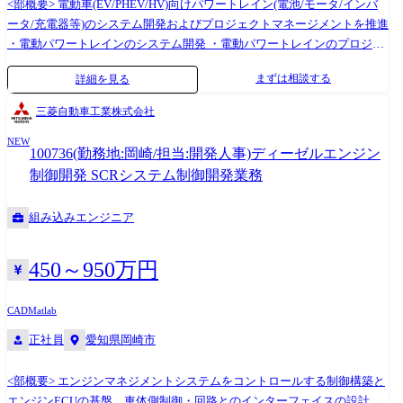
ただきますが、後々は在宅勤務と出社勤務、ハイブリットに使い分けて
<部概要> 電動車(EV/PHEV/HV)向けパワートレイン(電池/モータ/インバ
業務していただくことも可能です。 那珂地区マリンサイトが拠点です
ータ/充電器等)のシステム開発およびプロジェクトマネージメントを推進
が、晴海(東京)にも拠点がございます。実際に顧客先に訪問しての業務を
・電動パワートレインのシステム開発 ・電動パワートレインのプロジェ
メインでお任せする場合は、国内外に顧客先があるので、出張しやすい
クト推進 ・電動パワートレインのアライアンス推進 <入社後の担当領域>
まずは相談する
詳細を見る
晴海の所属を検討しております。 ソフトウェアエンジニアとして、まだ
ご経験・希望を元に、以下のいずれかの業務からスタートいただきま
キャリアが浅い方は、一時的に実際の製造拠点である那珂地区マリンサ
す。 ・電動パワートレインのシステム開発の実務リーダーもしくは実務
三菱自動車工業株式会社
イトで当社製品を学んで頂くことを想定しております。 ご経験・スキ
者 -車両の目標性能から各コンポーネント(電池/モーター/インバータ
ル・希望に応じて配属拠点は決定したいと思っております。 キャリアパ
NEW
ー/充電器等)のハード/ソフトへ性能/機能の割付をするシステム開発の推
100736(勤務地:岡崎/担当:開発人事)ディーゼルエンジン
スについて ●評価ソフトウェア設計部の中で、製品や工程が複数あるの
進 -動力性能/エネルギーマネジメント/熱マネージメント等のシミュレ
制御開発 SCRシステム制御開発業務
で、組織内でもエンジニアとしてスキルアップ頂ける環境がございま
ーション検討 ・電動パワートレインのプロジェクト推進の実務リーダー
す。 どのようなキャリアをご希望されるか次第なものの、現在、当部署
もしくは実務者 -各コンポーネント開発の計画策定、推進 ・電動パワ
組み込みエンジニア
では常時2、3名がアメリカの関連会社に出向しており、海外の関連会社
ートレインのアライアンス推進の実務リーダーもしくは実務者 ₋アライ
への出向やメイン顧客である韓国と台湾への出張など、海外経験を積む
アンス先開発部品の活用のための技術検討および契約 <使用ツール> 汎用
機会もございます。 ●評価制御システム設計部ではハードとソフトの両
開発ツール(MATLAB、Simulinkなど)
450～950万円
側面を持ったエンジニアとして専門性を高め、部を横断して活躍頂けま
す。 ●キャリア入社者向け育成プログラム、階層別研修、集合研修、外
CAD
Matlab
部講座受講による自己開発(費用会社負担)など、日立ハイテクには多種多
正社員
愛知県岡崎市
様な教育・育成支援制度が設けられています。
<部概要> エンジンマネジメントシステムをコントロールする制御構築と
エンジンECUの基盤、車体側制御・回路とのインターフェイスの設計、