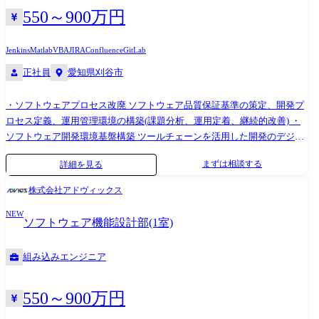
用ツール> ・C言語 ・MATLAB/Simulink
550～900万円
Jenkins
Matlab
VBA
JIRA
Confluence
GitLab
正社員
愛知県刈谷市
・ソフトウェアプロセス改廃 ソフトウェア品質保証基準の策定、開発プ
ロセス定義、運用管理環境の構築(課題分析、運用定着、継続的改善) ・
ソフトウェア開発環境基盤構築 ツールチェーンを活用した開発のデジタ
ル化戦略策定、構築、展開、ソフトウェアテスト・開発支援環境の構築
まずは相談する
詳細を見る
(CI/CD環境、バーチャル検証環境、自動テスト) ・シミュレーション環境
導入による早期検証の実現/開発サイクル短縮(フィードバックループ高速
株式会社アドヴィックス
化) ※経験や希望に応じ、担当業務を決定いたします <業務での使用ツー
NEW
ル> C/C++、Python、VBA、Redmine、JIRA/Confluence、Git、SVN、
ソフトウェア機能設計部(1室)
Jenkins、WinAMS、MATLAB/Simulink、PolySpace、QA-C、WinAMS、
Doors、EnterpriseArchitect、UnderStand、LATIX、FOSSID、HILS/MILS
組み込みエンジニア
550～900万円