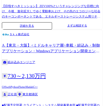
のマネジメント業務 (1on1によるコーチングやメンタリングを通した育
成支援および人事評価を通した成長促進やキャリア支援等) ※社内関連部
【目指すべきミッション】 ZEV100%というチャレンジングな目標に向
門(栃木/大阪拠点バッテリー開発メンバー)や社外(材料部品メーカー・バ
け、今後、進化拡大してゆく電動車および、その先のエコロジーな社会
ッテリー評価機関・お取引様企業)と連携して業務を推進いただきます。
のキーコンポーネントである、エネルギーストレージシステム用リチウ
※専門性や適性、会社ニーズなどを踏まえ、会社が定める業務への配置
ムイオンバッテリーシステムの研究開発を加速させるべく、拠点を開設
まずは相談する
詳細を見る
転換を命じる場合があります。 【開発ツール】 ※ミッションにより異な
いたしました。 特に大阪拠点では京都のHondaとGSユアサとの合弁会社
ります ・AI/DXツール:Copilot、Claude Code、Gemini 等 ・設計/解析ツ
「株式会社Honda・GS Yuasa EV Battery R&D(HGYB)」との電動車用リチ
Ｓｋｙ株式会社
ール:CATIA V5/V6、各種CAEツール 等 ・分析/シミュレーションツー
ウムイオンバッテリー開発の連携を主に、関西圏のバッテリーシステム
ル:SEM系/X線系の分析装置、一般的な電気/機械系の計測器、
関連サプライヤーとの技術構築により、バッテリー内部の技術進化を活
A【東京・大阪】<ミドルキャリア層>車載・組込み・制御
MATLAB、Simulink、Labview 等 ・データ分析プログラミング:Python、
かした魅力的なEV・電動システムに貢献するバッテリーシステムを開発
アプリケーション・Windowsアプリケーション開発エンジ
VBA 等 ・評価/計測ツール:温度、応力、騒音測定等の試験機器、EMC評
していきます。 【具体的には】 ※ご経験/スキルに合わせ詳細業務
ニア プロジェクトリーダー
価設備 等
を決定します。 エネルギーストレージシステムにおけるリチウムイオン
組み込みエンジニア
バッテリーの 性能目標(容量・入出力・耐久性・安全性・構造)の策定と
適用技術開発 ・電池材料(正負極活物質、導電材、バインダー、セパレー
タ、電解液、添加材)技術開発 ・極群(電極・セパレータ)、電解液のケミ
730～2,130万円
カル技術開発 ・セル構造および組電池(モジュール、セルユニット)構造
技術開発 セルおよび組電池(モジュール、セルユニット)の設計(構造、
C#
Swift
Python
Flutter
Matlab
C++
熱、高圧・低圧配電) ・作図、モデル作成 ・レイアウト検討 ・構造・熱
正社員
東京都港区
解析 セルおよび組電池の評価・解析(性能、安全性、構造) ・試験結果解
析および化学分析結果に基づくセルおよび組電池挙動のメカニズム解明
・データサイエンス、機械学習等を活用した開発プロセス効率化技術の
■配属予定部署:クライアント・システム開発事業本部 ■配属予定部署の