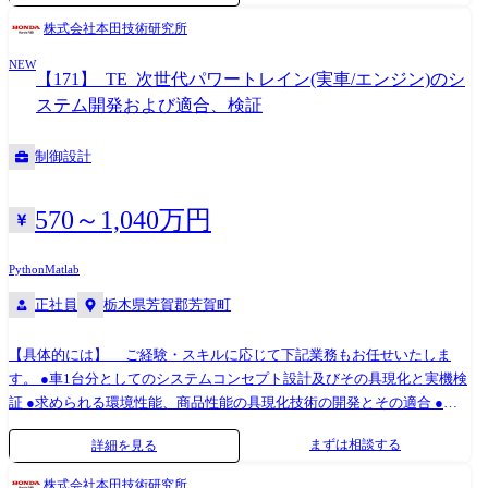
ル(MISRA-C対応) 規格・標準:ISO 26262、AUTOSAR Classic/Adaptive、
ェア設計(データ解析システム/機械学習) ・各種研究開発ソフトウェア設
株式会社本田技術研究所
A‑SPICE
計(ロボット制御/画像処理/AI) ※取り扱い製品例 ・免疫自動分析装置 └血
NEW
液中の腫瘍マーカー、ホルモン、感染症などを検査する免疫自動分析装
【171】_TE_次世代パワートレイン(実車/エンジン)のシ
置です。コンパクトなボディと高いパフォーマンスに加え、優れた操作
ステム開発および適合、検証
性を持ち、世界中の医療機関で活躍しています。 ●変更の範囲:会社の定
める業務 使用言語・環境 ・プログラミング言語:C、C++、C#、
制御設計
MATLAB、Python ・開発環境:eclipse、cygwin、Visual Studio等 ・OS:T-
Kernel,VxWorks,Windows 組織のミッション 〈企業ミッション〉 ・開発設
計機能強化による新技術・製品の開発 ・コンプライアンスの徹底、安
570～1,040万円
全・安心な企業風土の醸成 ・人財育成と働き方の多様化対応 ・地域との
連携・貢献 〈部署ミッション〉 ・新規開発による事業の価値の創出と事
Python
Matlab
業強化 ・ヘルスケア事業の開発効率向上、品質向上、安定生産への貢献
正社員
栃木県芳賀郡芳賀町
働き方 ・フレックスタイム制(コアタイム無) ・在宅勤務可 ・残業:月20
～30時間程度 想定されるキャリアパス 入社後、医用製品の設計・開発に
携わり、製品の品質向上と新技術の導入を推進していただきます。数年
【具体的には】 ご経験・スキルに応じて下記業務もお任せいたしま
の経験を積んだ後、プロジェクトリーダとしてチームを率い、管理・推
す。 ●車1台分としてのシステムコンセプト設計及びその具現化と実機検
進する役割を担っていただきます。 その後、設計部全体の戦略策定や技
証 ●求められる環境性能、商品性能の具現化技術の開発とその適合 ●パ
術革新の推進を担当するマネージャー職に昇進し、最終的には設計部門
ワートレインシステム・関連コンポーネントの単体ベンチおよび実車テ
まずは相談する
詳細を見る
全体の統括責任者として、組織の成長と技術力の向上をリードしていた
スト・評価 ●OBD(車載故障診断)システムの新規コンセプト設計、実車適
だくことを期待しています。 ※個人情報の第三者提供 グループ募集を実
合 ※先行開発チームや機種開発チーム等、複数の開発チームとのやりと
株式会社本田技術研究所