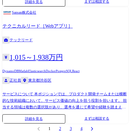
まずは相談する
詳細を見る
ステム技術と関連ソフトウェアの開発(開発環境:ROS) ●変更の範囲:会社
の定める業務 【開発環境】 言語:Python、C、C++、C# 環境: Linux、
Sansan株式会社
VxWorks、T-Kernel、MATLAB、Simulink 、 Windowsなど 【日立ハイテ
クとは】 当社は安定的な経営基盤を誇る日立グループの中でもメーカー
テクニカルリード［Webアプリ］
と商社の機能を併せ持つ稀有な企業であり、製造、販売、サービスまで
を一貫して手掛けることであらゆる顧客ニーズに応えられる強みを有し
テックリード
ています。「見る・測る・分析する」のコア技術を基盤に、医用・バイ
オ分析装置、放射線治療・先端医療システム、半導体検査装置、半導体
製造装置、先端産業や社会インフラのソリューション事業等、最先端分
1,015～1,938万円
野でリーディングカンパニーとして事業を展開しています。 “知る力
で、世界を、未来を変えていく”という企業ビジョンと共に更なる成長を
DynamoDB
Matlab
Elasticsearch
Docker
PostgreSQL
React
目指して、積極的な研究開発、設備投資、事業投資を行っています。
正社員
東京都渋谷区
サービスについて 本ポジションでは、プロダクト開発チームまたは横断
的な技術組織において、サービス価値の向上を担う役割を担います。 担
当する領域は複数の選択肢があり、選考を通じて希望や経験を踏まえ、
最適なチーム・領域を提案します。希望があれば、応募時にお知らせく
まずは相談する
詳細を見る
ださい。 担当プロダクト・領域例 ・Sansan:名刺や企業情報、営業履歴
を一元管理して全社で共有できるようにすることで、売上拡大とコスト
1
2
3
4