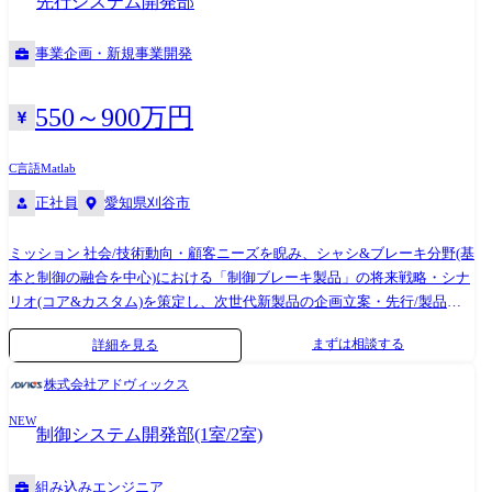
先行システム開発部
事業企画・新規事業開発
550～900万円
C言語
Matlab
正社員
愛知県刈谷市
ミッション 社会/技術動向・顧客ニーズを睨み、シャシ&ブレーキ分野(基
本と制御の融合を中心)における「制御ブレーキ製品」の将来戦略・シナ
リオ(コア&カスタム)を策定し、次世代新製品の企画立案・先行/製品開
発を推進する 開発の企画から検証をアジャイルに推進し、システム付加
まずは相談する
詳細を見る
価値創出業務を牽引いただきます 【具体的には】 ●性能/機能のコンセプ
ト、開発企画立案 ●サービスブレーキ(静特性・動特性)、回生協調制御
株式会社アドヴィックス
のハード要求/制御仕様設計および性能評価、嬉しさ出し ●実装(C言語、
NEW
モデルベース)と検証(シミュレーション、ベンチ、実車)を通して効果を
制御システム開発部(1室/2室)
具体化し、量産化仕様への落とし込みと構築 <業務での使用ツール> ●プ
ログラム言語:C言語、MATLAB/Sinulink ●車載ツール:dSPACE社-
組み込みエンジニア