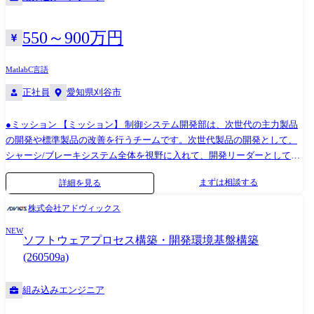
MicroAutoBox(ControlDesk他) 業務の流れ 企画段階で世の中の動向調
査、法規、顧客動向・ニーズ、競合動向を含めて動向分析を行います。
企画以降は開発として、机上検討・仕様検討→ユニット設計・シミュレ
550～900万円
ーション→シミュレーション→実車検証を行います。シミュレーション
活用したモデルベース開発を核に将来システムのソフトウェア開発をし
Matlab
C言語
ます。
正社員
愛知県刈谷市
●ミッション 【ミッション】 制御システム開発部は、次世代の主力製品
の開発や標準製品の改善を行うチームです。次世代製品の開発として、
シャーシ/ブレーキシステム全体を視野に入れて、開発リーダーとして将
来動向や顧客ニーズにに合致した制御ブレーキの開発を推進しておりま
まずは相談する
詳細を見る
す。 【主要業務】 ・電動車の回生協調と車両制御を支える制御ブレーキ
システムを、タイムリーかつ高品質で開発 ・世界中の機能安全・C/S法
株式会社アドヴィックス
規を遵守するシステム確認・適合を推進 当社にて、自動車ブレーキシス
NEW
テムにおける制御システム開発をご担当いただきます。顧客先(OEM)や
ソフトウェアプロセス構築・開発環境基盤構築
社内関係部署と連携して、制御仕様の検討、ソフト品質確認、安全分析
(260509a)
等の実務を実行します。 ①ブレーキのメカ/エレキ/ソフトの構造/諸機能/
性能を理解し、仕様検討する。完成したソフトに対し、品質確認/テスト
組み込みエンジニア
等を実施する。 ②ブレーキシステム全体に対し、機能安全上必要な安全
分析等を実施する。 ※①か②は、希望や経験に応じて決定 <業務での使