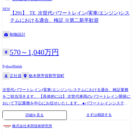
施している事から、個人情報を各社へ提供致します。 予めご了承頂きま
りが発生いたします。 ※業務上、海外現地法人・取引先等とのやり取り
すよう、お願い申し上げます。 <提供先> ・株式会社日立ハイテク ・株
NEW
が発生します。 ※将来的には、海外駐在の可能性もございます。 ※専門
【291】_TE_次世代パワートレイン(実車/エンジン)シス
式会社日立ハイテクフィールディング
性や適性、会社ニーズなどを踏まえ、会社が定める業務への配置転換を
テムにおける適合、検証 ※第二新卒歓迎
命じる場合があります。 【開発ツール】 MATLAB/SIMULINK、SysML
ツール、HILS、その他Honda専用ツール INCA(適合/計測ツール)、
制御設計
LabVIEW、CAE、Python 等
570～1,040万円
Python
Matlab
正社員
栃木県芳賀郡芳賀町
次世代パワートレイン(実車/エンジン)システムにおける適合、検証業務
をご担当頂きます。 【具体的には】 次世代車両のパワートレイン開発に
おいて下記業務を中心にお任せいたします。 ●パワートレインシステ
ム・関連コンポーネントの単体ベンチおよび実車テスト・評価 ご経験・
まずは相談する
詳細を見る
スキルに応じて下記業務もお任せしていく予定です。 ●車1台分としての
システムコンセプト設計及びその具現化と実機検証 ●求められる環境性
株式会社本田技術研究所
能、商品性能の具現化技術の開発とその適合 ※先行開発チームや機種開