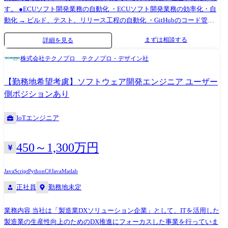
の中のネットワークシステム開発チームであり、社員8名、協力会社6名
す。 ●ECUソフト開発業務の自動化 ・ECUソフト開発業務の効率化・自
のチームです。 【変更の範囲】会社の定める業務※ ※業務の都合によっ
動化 → ビルド、テスト、リリース工程の自動化 ・GitHubのコード管理
ては会社外の職務に従事させるため出向又は転任を命じることがある。
の即時実行とClaude連携による解析効率化 → 差分解析、影響範囲推定、
まずは相談する
詳細を見る
レビュー支援 ・GitHub IssueのAI活用まとめとJIRA起票の自動化 → 課題
管理の自動化、トレーサビリティ強化 ●開発効率化・CAE代替化 ・開発
株式会社テクノプロ テクノプロ・デザイン社
効率化に向けた自動化・AI導入 ・データ管理(構造化、モデル設計、収集
基盤構築) **CAE代替化技術(Surrogate/Meta-model)**の構築・運用 → 衝
【勤務地希望考慮】ソフトウェア開発エンジニア ユーザー
突・流体などの大規模シミュレーションを高速化する3Dサロゲートモデ
側ポジションあり
ルの設計・評価 ●シミュレーション最適化 × LLM/生成AI ・シミュレーシ
ョンによる最適化とLLM/生成AIを組み合わせたエージェント技術構築・
IoTエンジニア
運用展開 → Copilot Studio連携によるパラメータ探索、感度解析、レポ
ート自動生成 ・モデル入出力仕様の標準化、プロンプト設計、ワークフ
ロー自動化(CI/CD連携) ●データプラットフォーム運用 ・Amannectシステ
450～1,300万円
ムの運用業務 → データ管理、運用ルール整備、問い合わせ対応
JavaScript
Python
C#
Java
Matlab
正社員
勤務地未定
業務内容 当社は「製造業DXソリューション企業」として、ITを活用した
製造業の生産性向上のためのDX推進にフォーカスした事業を行っていま