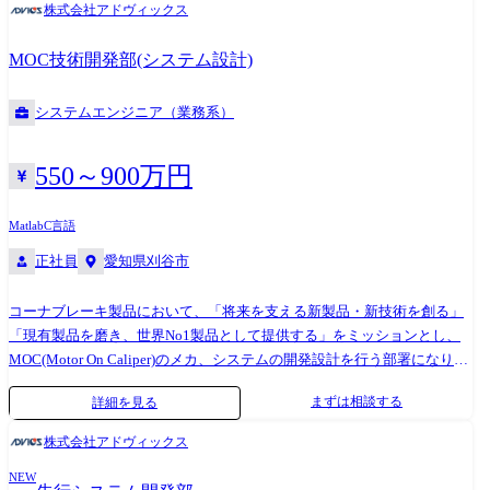
株式会社アドヴィックス
行・限界走行など各走行に安心・安全・快適なアプリケーションを検討
し、実際のクルマにて走行確認・仕様改良を実施する ・アプリケーショ
MOC技術開発部(システム設計)
ン仕様をもとにソフトウェア設計・品質確保し製品化まで一連の設計・
評価を実施する ・C言語を用いた、制御アプリケーションソフトの開発
システムエンジニア（業務系）
・車両毎の量産ソフトの開発、デバッグ ※ご経験や希望を踏まえ、担当
業務を決定いたします。 ●開発ツール/環境 C言語、MATLAB/Simulink
550～900万円
Matlab
C言語
正社員
愛知県刈谷市
コーナブレーキ製品において、「将来を支える新製品・新技術を創る」
「現有製品を磨き、世界No1製品として提供する」をミッションとし、
MOC(Motor On Caliper)のメカ、システムの開発設計を行う部署になりま
す。 当社にて、EPB(電動パーキングブレーキ)開発をご担当いただきま
まずは相談する
詳細を見る
す。 取引先との車両制御の仕様検討/システム開発/車両適合/車両評価ま
で一貫してお任せ致します。 【具体的には】 ●顧客との要求調整、仕様
株式会社アドヴィックス
合意 ●EPB制御システム・制御設計 ●EPBシステムの適合評価(車両・ベ
NEW
ンチ) 業務での使用ツール ●MATLAB/Simulink ●C言語