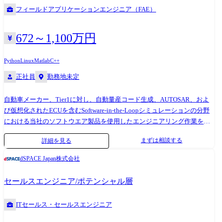
●業務での使用ツール C言語、CAN、MATLAB/Simulink
フィールドアプリケーションエンジニア（FAE）
672～1,100万円
Python
Linux
Matlab
C++
正社員
勤務地未定
自動車メーカー、Tier1に対し、自動量産コード生成、AUTOSAR、およ
び仮想化されたECUを含むSoftware-in-the-Loopシミュレーションの分野
における当社のソフトウエア製品を使用したエンジニアリング作業を実
施します。 またカスタマートレーニングやカスタマーサポートを含む各
まずは相談する
詳細を見る
種サービスを提供する役割も担います。 【業務詳細】 ①エンジニアリン
グプロジェクト(コア業務) プロジェクトの上流から下流まで一貫して関
dSPACE Japan株式会社
わります。 受注前:顧客要求の技術分析・提案 受注後:プロジェクトリー
ダーとして全体推進、キックオフおよび進行管理 導入フェーズ:SIL環境
セールスエンジニア/ポテンシャル層
構築、国内外エンジニア(ドイツ本社含む)との協業 導入後:受入テスト支
援、安定稼働に向けた技術サポート ②技術スペシャリストとしての活動
ITセールス・セールスエンジニア
複雑な技術課題の解決(社内・海外連携含む) 製品の専門知識を活かした
営業支援 技術デモ・PoC・マーケティングイベントへの参画 ③カスタマ