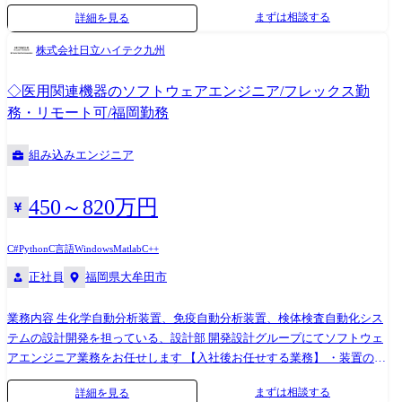
御、フェールセーフ機能 ③マイコンやIC、電源、センサI/F等の回路を制
まずは相談する
詳細を見る
御するソフトウェア ④車両間通信や故障診断機能 ⑤AUTOSAR等のOS、
サイバーセキュリティのソフト組込み <具体的には> ご経験やご志向に応
株式会社日立ハイテク九州
じ、以下の業務をお任せします。 (a)EPSシステム設計: MELMB独自の開
発(次世代品や性能改善)や顧客要求機能に対して、モータ/回路設計メン
◇医用関連機器のソフトウェアエンジニア/フレックス勤
バと共にシステム設計を行います。この時、要求スペックや回路構成、
務・リモート可/福岡勤務
部品のばらつきを考慮した仕様決めや、安全分析(FMEA/FTA)、機能安全
(ISO26262)に準拠したシステム検証も行います。 (b)ソフトウェア開発:
組み込みエンジニア
Automotive SPICEや機能安全(ISO26262)のプロセスに従い、要求仕様を
ソフトに実装します ・ソフトウェアアーキテクチャ設計:要求の機能をソ
フトウェアに実装するために、どのモジュールにどのように変更を行う
450～820万円
かといったアーキテクチャ設計 ・実装・単体テスト:C言語、
Matlab/Simulinkによるソフト実装 ユニットテスト、PCシミュレータによ
C#
Python
C言語
Windows
Matlab
C++
る動作確認、解析ツールを用いたコード検証 ・統合評価・HILS検証:実
正社員
福岡県大牟田市
機(試験車両・試験台)での性能評価 ・機能安全・プロセスドキュメンテ
ーション これらの活動は、カーメーカやTier1メーカ、ソフトウェア外注
先、および社内の関連部門との連携しながら進めていきます。 ※変更の
業務内容 生化学自動分析装置、免疫自動分析装置、検体検査自動化シス
範囲:会社の定める業務※ ※業務の都合によっては会社外の職務に従事す
テムの設計開発を担っている、設計部 開発設計グループにてソフトウェ
るため出向又は転属を命じることがある ●使用言語、環境、ツール、資
アエンジニア業務をお任せします 【入社後お任せする業務】 ・装置の制
格等 プログラミング:C、MATLAB/Simulink(モデルベース設計) 開発環
御ソフトウェア設計(機構制御/デジタル・アナログ信号処理) ・システム
まずは相談する
詳細を見る
境:Windows/Linux、dSPACE HILS、仮想ECU(SIL) 品質管理:静的解析ツー
制御ソフトウェア設計(情報制御/DB制御/GUI制御) ・サービス・ソフトウ