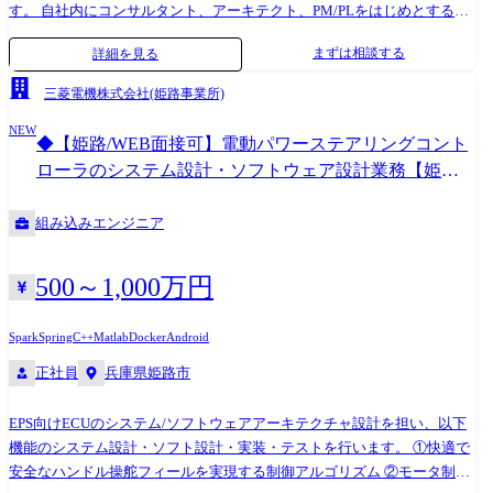
す。 自社内にコンサルタント、アーキテクト、PM/PLをはじめとする開
発チームを擁し、顧客の企画構想から開発、導入まで一気通貫で行える
まずは相談する
詳細を見る
体制を整えています。 特に当社はITエンジニア、ハードウェアエンジニ
ア、AI/データサイエンティスト計8,000名以上が在籍しており、自社開
三菱電機株式会社(姫路事業所)
発センターを軸にして多彩な技術を組み合わせた一括開発が可能となっ
NEW
ています。 こうした技術を軸とした顧客伴走型の課題解決ビジネスや自
◆【姫路/WEB面接可】電動パワーステアリングコント
社開発技術の提案型開発をさらに強化するため、多くのエンジニアを求
ローラのシステム設計・ソフトウェア設計業務【姫路
めております。 また当社はメーカーや自社サービス開発企業との取引が
事業所】#
85%を超えています。そのため「発注側」の立場で能力を発揮いただく
組み込みエンジニア
ことも可能です。 主要取引先 デンソー、三菱電機、本田技研工業、日立
製作所、 SUBARU、ソニー、NEC、富士通、日産自動車、トヨタ ※敬称
略 業務内容 弊社とプライム契約を結んでいる、大手メーカーやSIerに
500～1,000万円
て、ソフトウェア開発(AI、 IoT、アプリ、画像処理、クラウドシステ
ム、Web)業務をご担当いただきます。 AI、IoT、画像処理の案件も多
Spark
Spring
C++
Matlab
Docker
Android
く、最先端の技術領域の業務をご担当いただきます。 ※経験や希望に応
正社員
兵庫県姫路市
じて案件を決定いたします。 ユニットと呼ばれるチーム単位で取組んで
いきます。 テクノプロデザインのエンジニアで最大20数名規模で構成さ
れたプロジェクトもございます。 経験・スキルにより、PL、PMとして
EPS向けECUのシステム/ソフトウェアアーキテクチャ設計を担い、以下
活躍いただくことも想定しています。 変更の範囲:会社の定める業務
機能のシステム設計・ソフト設計・実装・テストを行います。 ①快適で
安全なハンドル操舵フィールを実現する制御アルゴリズム ②モータ制