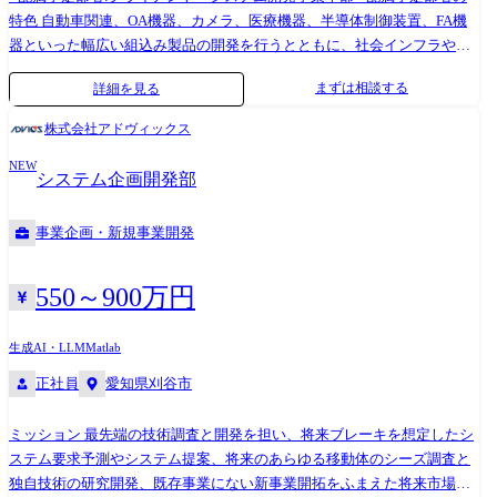
開発 ・セル充放電モデル、劣化モデルによるセル性能予測技術の開発 ・
特色 自動車関連、OA機器、カメラ、医療機器、半導体制御装置、FA機
試験設備の仕様検討/導入/立ち上げ リチウムイオンバッテリー制御開発
器といった幅広い組込み製品の開発を行うとともに、社会インフラや防
(状態推定・入出力管理・故障検知) ・制御アルゴリズム開発と制御設定
衛・宇宙領域のシステム開発、組込み機器をエッジとしてWindowsアプ
まずは相談する
詳細を見る
・セルおよび組電池、バッテリーパックシステム、実車による制御検証
リ、Webアプリやサーバー開発も行うIoT開発を行っております。 要件定
●各種CAE・シミュレーションツールを用いた性能・耐久性予測技術の開
義・基本設計といった上流工程から実装・試験の下流工程までこなせる
株式会社アドヴィックス
発 ●電池リサイクル技術の開発 ●リチウムイオンバッテリー関連サプラ
SEクラスや元気のある若手メンバーが多く在籍しております。 開発環
イヤーとの材料・部品開発 ●関連技術調査・探索 ※専門性や適性、会社
NEW
境・技術要素の変化が激しい分野ですが、新しい技術の習得は積極的に
システム企画開発部
ニーズなどを踏まえ、会社が定める業務への配置転換を命じる場合があ
行い、 モデルベース開発や自動テスト環境の導入、生成AIの活用など新
ります 【開発ツール】 ※ミッションにより異なります ・セル評価/計測
しい開発手法やツール導入も行なっています。 コミュニケーションが積
事業企画・新規事業開発
ツール:充放電装置、インピーダンス、安全性試験装置、構造信頼性試験
極的に取れるメンバーがたくさん在籍しているので活気溢れる 部署にな
装置 ・材料分析:一般的な化学分析装置(形態観察、構造解析、元素分析
っております。 ※職務内容変更の可能性:有 ※変更の範囲:会社の定める
等) ・電池試作ツール:混錬装置、塗工装置、圧延装置、巻回装置、グロ
業務 担当プロジェクトの成功に向けてマネージメントの対応、エンジニ
550～900万円
ーブボックス 等 ・設計/解析ツール:CATIA V5/V6、各種CAEツール
アリングの対応を行っていただきます。マネージメントに関しては、プ
(Abaqus,Nustran,StarCCM,COMSOL など) ・シミュレーション/HILS関連
ロジェクトの見積りや開発計画の作成、進捗管理/リスク管理、リソース
生成AI・LLM
Matlab
ツール:Matlab, Simulink等 ・データ分析プログラミング:Python、VBA 等
調整などの対応、エンジニアリングにおいては、仕様検討やアーキテク
正社員
愛知県刈谷市
チャ設計といった上流工程の対応、技術課題解決、成果物レビューでの
品質確保など対応いただきます。プロジェクトを推進するにあたり、後
ミッション 最先端の技術調査と開発を担い、将来ブレーキを想定したシ
進の育成も行っていただきます。 お客様や他部署との調整・交渉、営業
ステム要求予測やシステム提案、将来のあらゆる移動体のシーズ調査と
と連動して技術提案活動をすることもあり、チャレンジと成長ができる
独自技術の研究開発、既存事業にない新事業開拓をふまえた将来市場に
魅力的なポジションです。 これまでのマネージメント経験や、リーダー