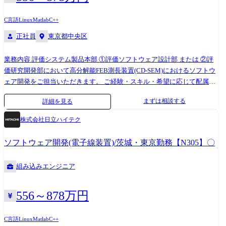
C言語
Linux
Matlab
C++
正社員
東京都中央区
業務内容 評価システム製品本部 ①評価ソフトウェア設計部 または ②評
価研究開発部において高分解能FEB測長装置(CD-SEM)におけるソフトウ
ェア開発をご担当いただきます。 ご経験・スキル・希望に応じて配属先
及び業務内容を決定致します。 ①評価ソフトウェア設計部は、評価シス
まずは相談する
詳細を見る
テム製品のソフトウェア開発を担う部隊です。 ②評価研究開発部は、半
導体検査・計測装置(CD-SEM/レビューSEM)の設計を担う部隊です。 今
株式会社日立ハイテク
回、ソフトウェア開発者を募集しております。両部は開発・設計で協働
をしております。 組み込みソフトウェア開発経験者にご入社頂き、ご経
ソフトウェア開発(電子線装置)/茨城・東京勤務【N305】〇
験・スキルに応じて、プロジェクトマネジメントをお任せしたいと思っ
ております。所属については、勤務地含め相談の上、決定したいと思っ
組み込みエンジニア
ております。 ●開発環境 言語: C、C++ 環境: Linux、VxWorks、
MATLAB、Simulink ●業務詳細 ①評価ソフトウェア設計部について ◆当
部署は評価システム製品のソフトウェア設計・開発を担っている部署で
556～878万円
す。 製品ごとにチームに分かれており、要件定義～コーディング、テス
トまでのソフトウェア開発の全工程を担っております。 製品、チームに
C言語
Linux
Matlab
C++
よって異なりますが、詳細設計～プログラミング～テストまでは、社外