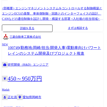
ードウェア設計)部隊と協働し製品を開発したり、顧客や顧客先に製品を
として、まだキャリアが浅い方は、一時的に実際の製造拠点である那珂
導入・据付・アフターサービスをする部隊から、実際に現場で使用され
<部概要> エンジンマネジメントシステムをコントロールする制御構築と
地区マリンサイトで当社製品を学んで頂くことを想定しております。 ご
た際のフィードバックを受けたりできるので、ものづくりの醍醐味を感
エンジンECUの基盤、車体側制御・回路とのインターフェイスの設計、
経験・スキル・希望に応じて配属拠点は決定したいと思っております。
じることが出来ます。 また、当部署では多岐に渡る製品を担当している
CANなどの通信制御を設計し開発・構築する部署 <入社後の担当領域> 新
【変更の範囲】会社の定める業務 キャリアパスについて ●評価ソフトウ
為、他製品へチャレンジする機会もございます。 ・当部署は若手～ベテ
車開発プロジェクトにおいて、車両/エンジン/システムでの使われ方/要
ェア設計部の中で、製品や工程が複数あるので、組織内でもエンジニア
まずは相談する
詳細を見る
ランまで在籍しており、お互いの技術を学びあう機会もございます。 製
求に基づきエンジンマネジメントシステムで使用する制御の開発を行
としてスキルアップ頂ける環境がございます。 どのようなキャリアをご
品によりますが、1チーム5名前後～20名越えとプロジェクトとしても
い、車両/エンジンの目標達成に貢献する。 (具体的には) エンジンをコン
希望されるか次第なものの、現在、当部署では常時2、3名がアメリカの
三菱自動車工業株式会社
様々な構成がございます。ソフトウェアエンジニアとしてキャリアを構
トロールする制御(プログラム作成)、エンジンをコントロールするECUの
関連会社に出向しており、海外の関連会社への出向やメイン顧客である
築したい方には最適な環境です。 <②評価制御システム設計部について>
NEW
設計(インターフェイス回路)、車体側との通信制御、協調制御の制御開発
韓国と台湾への出張など、海外経験を積む機会もございます。 ●評価制
100749(勤務地:岡崎/担当:開発人事)電動車向けパワート
・全体で約50名の部署で、電子線装置グループ(20名)、光学装置グルー
全般 <使用ツール> ・CAD(CATIA) ・MATLAB/Simulink
御システム設計部ではハードとソフトの両側面を持ったエンジニアとし
レインのシステム開発及びプロジェクト推進
プ(10名)、共通技術グループ(20名)の3グループに分かれています。半導
て専門性を高め、部を横断して活躍頂けます。 ●キャリア入社者向け育
体評価装置(電子線装置)の電気設計を担っています。 1～2つの製品を担
成プログラム、階層別研修、集合研修、外部講座受講による自己開発(費
研究開発（R&D）エンジニア
当いただき、装置自体の開発、生産設計などを行います。同じ装置でも
用会社負担)など、日立ハイテクには多種多様な教育・育成支援制度が設
顧客によって仕様が大幅に異なるため、顧客仕様に合わせた開発が求め
けられています。
られます。 ・担当いただく製品は電子線を使った製品のため、アナログ
450～950万円
回路設計をベースとしつつ、電子ビームの制御についても業務の中で習
得いただきます。特に電子線装置ではハードとソフトを担う制御のエン
Matlab
ジニアが必要であり、電気エンジニアとソフトウェアエンジニアの両側
正社員
愛知県岡崎市
面を担える方を募集しております。 【変更の範囲】会社の定める業務 ●
働き方 入社後すぐは業務を覚えていただくために、基本的出社をしてい