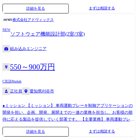
適応するための必要技術を織り込むことミッションとしております。 仕
シップ能力、コミュニケーション能力、問題解決力を存分に発揮し、プ
まずは相談する
詳細を見る
事内容 ・将来のあらゆる移動体の安全・安心、快適、環境に貢献する情
ロジェクトの成功に貢献していただける方を求めています。 主要なお客
報収集・調査・研究 ・開発すべき技術の抽出とADS独自技術の創生, 自社
様先 自動車/家電/医療機器/社会インフラ/産業機器など、幅広い業界のお
株式会社アドヴィックス
技術への適用 【具体的には】 ①AI技術分野の情報収集・調査・研究と
客様の案件に参画いただきます。 案件例 ＜ADAS関連ECU開発＞ 【担当
NEW
ADS独自技術の開発、自社技術への適用 ②自動運転時代を見据えた関連
工程】要件定義～システムテスト 【規模】100名(機能チームは10名前後)
ソフトウェア機能設計部(2室/3室)
技術分野の情報収集・調査・研究とADS独自技術の開発、自社技術への
【期間】1年 【開発言語】C、MATLAB Simulink 【開発手法】ウォータ
適用 ③CNに向けた関連技術分野の情報収集・調査・研究とADS独自技術
ーフォール型 【作業場所】弊社オフィス内 ＜車載コックピット フロン
組み込みエンジニア
の開発、自社技術への適用 業務での使用ツール ・Microsoft Office (Word･
トエンド開発＞ 【担当工程】要件定義～システムテスト 【規模】5名～
Excel･Power Point) ・Matlab/simulink(制御を要するテーマ)
10名 【期間】9ヶ月 【開発言語】Java、Flutter 【開発手法】アジャイル
開発 【作業場所】弊社オフィス内 ＜半導体制御装置向けWindowsアプリ
550～900万円
ケーション開発＞ 【担当工程】要件定義～保守運用 【規模】10名～20名
【期間】6ヶ月 【開発言語】C#、C++ 【開発手法】ウォーターフォール
C言語
Matlab
開発 【作業場所】弊社オフィス内 ＜産業機器制御システム開発＞ 【担
正社員
愛知県刈谷市
当工程】基本設計～保守運用 【規模】5名～10名 【期間】9ヶ月 【開発
言語】C++ 【開発手法】ウォーターフォール開発 【作業場所】弊社オフ
●ミッション 【ミッション】 車両運動ブレーキ制御アプリケーションの
ィス内
開発を担い、企画、開発、展開までの一連の業務を担当し、お客様の期
待に応える製品を提供していく部署です。 【主要業務】 車両運動ブレー
キ制御のアプリケーション/ソフトウェア開発、設計業務 業務内容 ・ア
まずは相談する
詳細を見る
プリケーション向けソフトウェア開発/設計業務や既存機能の機能向上、
新機能開発に従事頂きます。 ・シミュレーションを使用して、通常走