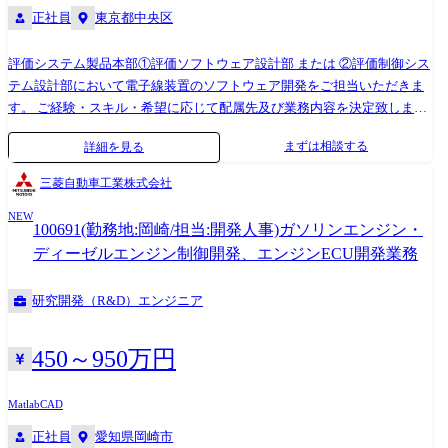
正社員
東京都中央区
のソフトウェア開発請負会社に依頼する場合があります。 ◆ソフトウェ
アエンジニアとして、1製品の全工程に携わり、他組織(光学設計、機械
評価システム製品本部①評価ソフトウェア設計部 または ②評価制御シス
設計、電気設計などのハードウェア設計)部隊と協働し製品を開発した
テム設計部において電子線装置のソフトウェア開発をご担当いただきま
り、顧客や顧客先に製品を導入・据付・アフターサービスをする部隊か
す。 ご経験・スキル・希望に応じて配属先及び業務内容を決定致しま
ら、実際に現場で使用された際のフィードバックを受けたりできるの
す。 ①評価ソフトウェア設計部は、評価システム製品のソフトウェア開
で、ものづくりの醍醐味を感じることが出来ます。 また、当部署では多
まずは相談する
詳細を見る
発を担う部隊です。 ②評価制御システム設計部は、評価システム製品の
岐に渡る製品を担当している為、他製品へチャレンジする機会もござい
電気設計を担う部隊です。 今回、ハードとソフトウェアを担う制御のエ
ます。 ◆当部署は若手～ベテランまで在籍しており、お互いの技術を学
三菱自動車工業株式会社
ンジニアを募集しております。 両部は開発・設計で協働をしており、特
びあう機会もございます。 製品によりますが、1チーム5名前後～20名越
NEW
に制御に関わる電子線装置の開発、設計では協働して業務を行っており
えとプロジェクトとしても様々な構成がございます。ソフトウェアエン
100691(勤務地:岡崎/担当:開発人事)ガソリンエンジン・
ます。 回路とソフトウェアの知見がある方を求めており、所属について
ジニアとしてキャリアを構築したい方には最適な環境です。 ②評価研究
ディーゼルエンジン制御開発、エンジンECU開発業務
は、勤務地含め相談の上、決定したいと思っております。 ●開発環境 ・
開発部について ◆ビーム応用計測技術グループで、半導体用計測・検査
言語: C、C++ ・環境: Linux、VxWorks、T-Kernel、MATLAB、Simulink ●
装置(CD-SEM等)の電子光学系開発において、より計測・検査精度を向上
研究開発（R&D）エンジニア
詳細 <①評価ソフトウェア設計部について> ・当部署は評価システム製品
させるために電子線ビーム制御に関わる要素技術開発や製品開発を担っ
のソフトウェア設計・開発を担っている部署です。 製品ごとにチームに
ております。 ●働き方 入社後すぐは業務を覚えていただくために、基本
分かれており、要件定義～コーディング、テストまでのソフトウェア開
的出社をしていただきますが、後々は在宅勤務と出社勤務、ハイブリッ
450～950万円
発の全工程を担っております。 製品、チームによって異なりますが、詳
トに使い分けて業務していただくことも可能です。 那珂地区マリンサイ
細設計～プログラミング～テストまでは、社外のソフトウェア開発請負
トが拠点ですが、晴海(東京)にも拠点がございます。実際に顧客先に訪問
Matlab
CAD
会社に依頼する場合があります。 ・ソフトウェアエンジニアとして、1
しての業務をメインでお任せする場合は、国内外に顧客先があるので、
正社員
愛知県岡崎市
製品の全工程に携わり、他組織(光学設計、機械設計、電気設計などのハ
出張しやすい晴海の所属を検討しております。 ソフトウェアエンジニア