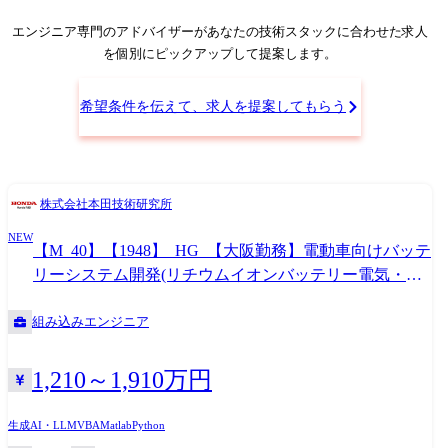
バッテリー状態(SOH/SOC)推定や劣化診断ロジックの研究。 外部インフ
ラとの連携も見据えた、次世代BMS(バッテリーマネジメントシステム)
エンジニア専門のアドバイザー
があなたの技術スタックに合わせた求人
の技術仕込み。 【使用ツール】 MATLAB/Simulink, Python, GT-Autolion
を個別にピックアップして提案します。
※専門性や適性、会社ニーズなどを踏まえ、会社が定める業務への配置
転換を命じる場合があります
希望条件を伝えて、求人を提案してもらう
株式会社本田技術研究所
NEW
【M_40】【1948】_HG_【大阪勤務】電動車向けバッテ
リーシステム開発(リチウムイオンバッテリー電気・制
御領域/管理職)
組み込みエンジニア
1,210～1,910万円
生成AI・LLM
VBA
Matlab
Python