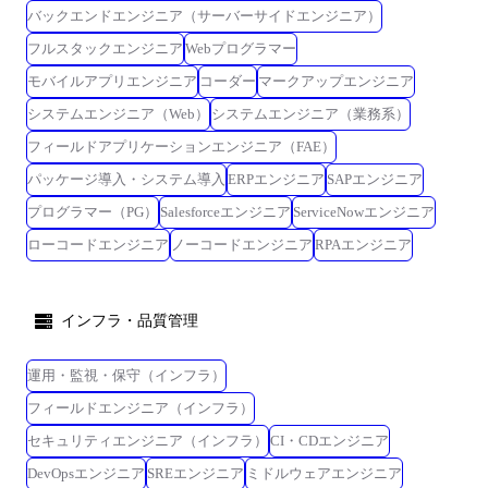
推進 ・中長期視点での技術戦略立案および重要な技術意思決定 ・エンジ
バックエンドエンジニア（サーバーサイドエンジニア）
ニア発の企画・改善アイデアの立案および実行 ●従事すべき業務の変更
フルスタックエンジニア
Webプログラマー
の範囲 会社の定める業務 主な技術スタック ●開発言語・フレームワー
モバイルアプリエンジニア
コーダー
マークアップエンジニア
ク・ライブラリ 【フロントエンド】 -
TypeScript/React/Vite/Storybook/HTML/CSS 【サーバーサイド】 -
システムエンジニア（Web）
システムエンジニア（業務系）
TypeScript(Express.js/Node.js) -Kotlin(Ktor/Spring Boot) -Go/Ruby(Ruby on
フィールドアプリケーションエンジニア（FAE）
Rails)/C# ●データベース・検索基盤 -PostgreSQL/Cloud SQL -Aurora
パッケージ導入・システム導入
ERPエンジニア
SAPエンジニア
MySQL/Aurora PostgreSQL -DynamoDB/Elasticsearch/OpenSearch -
Redshift/BigQuery/Cloud Spanner/Cloud Firestore ●インフラ / プラットフ
プログラマー（PG）
Salesforceエンジニア
ServiceNowエンジニア
ォーム -Google Cloud(Cloud Run/App Engine/Cloud Functions/Cloud
ローコードエンジニア
ノーコードエンジニア
RPAエンジニア
Tasks/GKE など) -AWS(EC2/ECS/Fargate/Lambda/S3/SQS/Kinesis/Athena な
ど) -Azure(App Service/Functions/Service Bus/Cosmos DB など) -Cloudflare
●コンテナ・IaC・構成管理 -Docker/Kubernetes/GKE Autopilot -
インフラ・品質管理
Terraform(HCP Terraform)/Ansible/Chef/Bicep/Packer ●CI/CD・テスト -
GitHub Actions/CircleCI/Azure DevOps/Argo CD/Cloud Build/Jenkins ●運
用・監視 -Datadog/Grafana/New Relic/Zabbix -Cloud Monitoring/Cloud
運用・監視・保守（インフラ）
Logging/Cloud Trace -Splunk/Fluentd/Application Insights/Opsgenie/Sentry
フィールドエンジニア（インフラ）
●その他(ソースコード管理・コミュニケーション・デザイン連携etc) -
セキュリティエンジニア（インフラ）
CI・CDエンジニア
GitHub ●記載内容に関する注意事項 本求人票に記載の内容は、会社の方
針によって変更になる可能性があります。
DevOpsエンジニア
SREエンジニア
ミドルウェアエンジニア