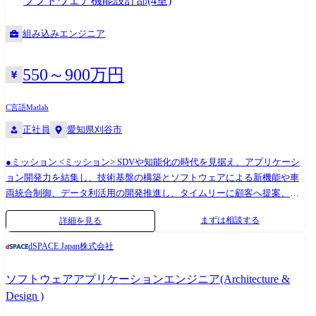
ソフトウェア機能設計部(4室)
培ってきた車重推定技術を応用します。具体的には、可燃ごみ収集車の
車両走行情報(車速や前後加速度など)をクラウド演算して車両の重量をリ
組み込みエンジニア
アルタイムで推定することで、従来は算出が難しかった地域ごとのごみ
排出量データの取得に取り組みます。 ●開発ツール/環境
550～900万円
MATLAB/simulink、C言語、Python
C言語
Matlab
正社員
愛知県刈谷市
●ミッション <ミッション> SDVや知能化の時代を見据え、アプリケーシ
ョン開発力を結集し、技術基盤の構築とソフトウェアによる新機能や車
両統合制御、データ利活用の開発推進し、タイムリーに顧客へ提案、市
場へ投入する。(SDV:Software Defined Vehicle) <主要業務> ・電動パーキ
まずは相談する
詳細を見る
ングブレーキにおけるソフトウェア開発・設計業務 ブレーキ制御を中心
として車両制御ソフトウェア設計開発等に従事いただきます。 具体的に
dSPACE Japan株式会社
は、 電動パーキングブレーキ制御を行うためのアプリケーション開発、
フェールセーフ開発、車両ネットワークソフトウェア設計、等様々な領
ソフトウェアアプリケーションエンジニア(Architecture &
域をご担当いただきます。 ※ご経験に応じて、ソフトウェア開発実装・
Design )
PM(プロジェクトマネジメント)のいずれかをご担当いただく予定です。