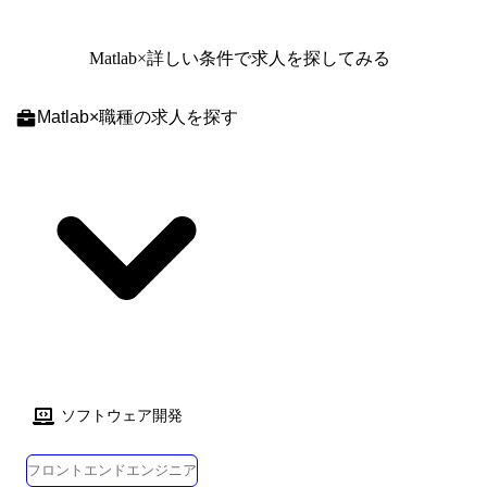
削減を同時に実現するビジネスデータベース ・Eight:価値ある出会いを
つなぐ、ビジネスのための名刺アプリ ・Bill One:請求書受領、経費精
算、債権管理といった、さまざまな業務領域の課題を解決する、経理AX
Matlab
×詳しい条件で求人を探してみる
サービス ・Contract One:契約書をはじめとする取引書類をデータ化し、
取引の条件や変遷を可視化することで、機会の損失や信用の低下を防
Matlab
×
職種
の求人を探す
ぎ、企業の利益を守る、取引管理サービス ・データ基盤/統合領域:企業
内外のデータを統合し、ビジネスデータベースとして活用するための基
盤サービス いずれの領域も事業成長にあわせて組織規模が急拡大してお
り、新機能開発、スケールに耐えるアーキテクチャ設計、技術的負債の
解消、グローバル展開など、大きな技術課題・組織課題に取り組むフェ
ーズにあります。 具体的な業務 テックリード/アーキテクトとしてプロ
ダクト価値を最速かつ高品質で届けるための技術戦略・アーキテクチャ
ー設計・基盤改善をリードします。 新機能開発から長期的な技術課題解
決まで、プロダクトの成長と組織の技術力向上に幅広く関わるポジショ
ンです。 ・プロダクトの新機能開発・既存機能の改善および運用 ・重要
プロジェクトにおける技術リード/アーキテクチャー設計 ・開発効率・ス
ケーラビリティを高めるための基盤改善・技術刷新の推進 ・技術的負債
の可視化と解消、将来を見据えたアーキテクチャー最適化 ・各チームへ
ソフトウェア開発
の技術支援、レビュー、設計・実装の伴走、メンバー育成 ・プロダクト
横断の技術課題の発見と解決、技術スタック選定のリード ・パフォーマ
フロントエンドエンジニア
ンス改善、マイクロサービス化、機械学習/LLM 活用基盤の整備などの