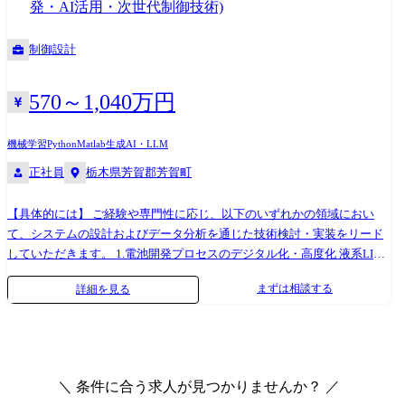
発・AI活用・次世代制御技術)
ペンションやステアリング、ブレーキといった関連部署と連携しなが
ら、駆動力配分を適切にコントロールし、意のままの運転フィーリング
制御設計
を実現することが求められます。 ※業務上、海外現地法人・取引先等と
のやり取りが発生します。 ※専門性や適性、会社ニーズなどを踏まえ、
会社が定める業務への配置転換を命じる場合があります。 【ご担当コン
570～1,040万円
ポーネント例】 デファレンシャル・ギア・シャフト等のハード開発 【開
発ツール】 ・Microsoft Excel / PowerPoint / Copilot等のオフィスツール
機械学習
Python
Matlab
生成AI・LLM
・Matlab等の解析ツール ・Python等のプログラミング言語
正社員
栃木県芳賀郡芳賀町
【具体的には】 ご経験や専門性に応じ、以下のいずれかの領域におい
て、システムの設計およびデータ分析を通じた技術検討・実装をリード
していただきます。 1.電池開発プロセスのデジタル化・高度化 液系LIB
の知見に基づいた、物理シミュレーション(CAE)モデルの構築。 実験デ
まずは相談する
詳細を見る
ータや製造工程データに対するAI・機械学習を用いた解析および予測モ
デルの開発。 デジタル技術を活用した開発意思決定の迅速化に向けた
「開発の仕組み」の構築。 【使用ツール】 Python, 各種AIツール,
MATLAB/Simulink, GT-Autolion, COMSOL 2.次世代バッテリー制御技術
の開発 車両搭載後の電池性能を最大限に引き出すための、次世代制御ア
＼ 条件に合う求人が見つかりませんか？ ／
ルゴリズムの検討・実装。 市場の車両走行データを活用した、高精度な