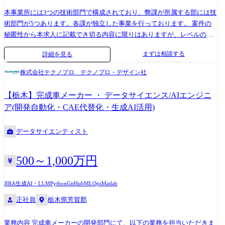
本事業所には3つの技術部門で構成されており、弊課が所属する部には技
術部門が5つあります。各課が独立した事業を行っております。 案件の
秘匿性から本求人に記載でき切る内容に限りはありますが、レベルの高
い案件に携わることができキャリアアップをされたい方には魅力的な案
まずは相談する
詳細を見る
件に携わるチャンスもございます。 <組織のビジョン・ミッション/活動
方針> 当組織は、主に製品セキュリティを担う部隊です。 昨今のセキュ
株式会社テクノプロ テクノプロ・デザイン社
リティ需要の高まりを受け、持続的な成長に向けて対応力の強化が急務
となっています。 <業務概要> 今回の募集は、ネットワークセキュリティ
【栃木】完成車メーカー ・ データサイエンス/AIエンジニ
に関するシステム開発業務です。[桜井1] [正加2] <業務詳細> ・ネットワ
ア(開発自動化・CAE代替化・生成AI活用)
ークセキュリティに関する開発案件で三菱電機が納品するサーバーやス
トレージ製品にセキュリティを実装した製品の開発を手がけます。 ・三
データサイエンティスト
菱電機がメーカーとしてハードウェア側の設計メインであることに対
し、当社はソフトウエアのプロフェッショナルとして非機能および機能
要件の実現を手がけます。 ・LinuxおよびWindowsをサーバーとし、
500～1,000万円
AndroidおよびiOSのモバイル端末から通信を行うシステムの構築を担当
いただきます。 ・セキュリティ実装の実現性を探る調査業務(担当業務の
JIRA
生成AI・LLM
Python
GitHub
MLOps
Matlab
5割程度) など多岐に渡ります。 対象OS:Linux、Windows 言語:PHP、
正社員
栃木県芳賀郡
Python、Java、C言語、Kotlin、Swiftの開発経験 環境:ソフトウェア開発
経験者の社員で構成されている課であり、製品セキュリティに特化した
組織になります。組織の規模は社員25名、派遣社員が14名。本募集はそ
業務内容 完成車メーカーの開発部門にて、以下の業務を担当いただきま