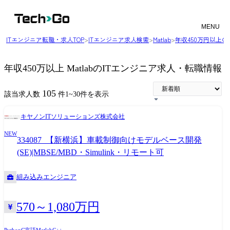
MENU
ITエンジニア転職・求人TOP
>
ITエンジニア求人検索
>
Matlab
>
年収450万円以上
年収450万以上 MatlabのITエンジニア求人・転職情報
105
該当求人数
件
1
~
30
件を表示
キヤノンITソリューションズ株式会社
NEW
334087_【新横浜】車載制御向けモデルベース開発
(SE)|MBSE/MBD・Simulink・リモート可
組み込みエンジニア
570～1,080万円