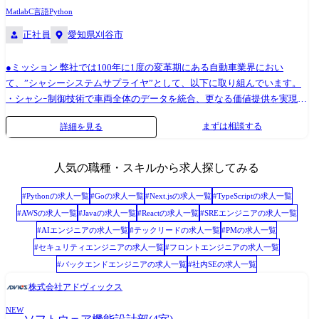
Matlab
C言語
Python
正社員
愛知県刈谷市
●ミッション 弊社では100年に1度の変革期にある自動車業界におい
て、”シャシーシステムサプライヤ”として、以下に取り組んでいます。
・シャシｰ制御技術で車両全体のデータを統合、更なる価値提供を実現す
る車両統合制御システム開発 ・ブレーキ制御用コンピュータが保有する
まずは相談する
詳細を見る
車両状態、路面状態等のデータを分析・演算し各サービスへ提供し社会
貢献を行う 当ポジションは上記取り組みを加速させるべく、2023年1月
より新設された部署・ポジションとなり、今後の弊社を担う非常に重要
人気の職種・スキルから求人探してみる
かつ注目度の高い事業領域・役割となっております。 自動車に欠かす事
のできない”ブレーキ”という製品領域において国内外トップクラスシェ
#
Python
の求人一覧
#
Go
の求人一覧
#
Next.js
の求人一覧
#
TypeScript
の求人一覧
アを誇る当社にて、次世代の車両制御システムにおけるソフトウェア開
#
AWS
の求人一覧
#
Java
の求人一覧
#
React
の求人一覧
#
SREエンジニア
の求人一覧
発をお任せいたします。 【主な業務内容】 ・車両メーカーや他サプライ
#
AIエンジニア
の求人一覧
#
テックリード
の求人一覧
#
PM
の求人一覧
ヤとの協業によるシャシー全体のデータを活用した「車両統合制御シス
#
セキュリティエンジニア
の求人一覧
#
フロントエンジニア
の求人一覧
テム」の開発 →ソフトウェア開発を始めとし、ゆくゆくは仕様開発や車
#
バックエンドエンジニア
の求人一覧
#
社内SE
の求人一覧
両適合といった一連の業務をご担当頂きたいと考えております。 ・豊富
なシャシー系データを活用し社会に貢献する「データ利活用」開発 <プ
株式会社アドヴィックス
ロジェクト事例:2023年3月3日 ニュースリリース> 今回の実証実験には、
NEW
クルマの安全機能である横滑り防止装置(ESC)の開発でアドヴィックスが