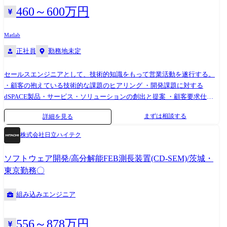
ートレーニング 自社拠点および顧客先での技術トレーニング実施 ④カス
460～600万円
タマーサポート(高度案件) 一般サポートでは解決できない高度な技術課
題への対応
Matlab
正社員
勤務地未定
セールスエンジニアとして、技術的知識をもって営業活動を遂行する。
・顧客の抱えている技術的な課題のヒアリング ・開発課題に対する
dSPACE製品・サービス・ソリューションの創出と提案 ・顧客要求仕様
に対するdSPACE製品詳細仕様・性能の確認 ・dSPACE Japan 技術部と
まずは相談する
詳細を見る
dSPACEドイツ本国を交えたソリューション企画のリード ・顧客に提供
する製品・サービス・ソリューションの見積書作成 ・見積書に対する合
株式会社日立ハイテク
意形成のための折衝 ・dSPACE製品導入フェーズの技術的支援と導入後
のアフターサービス ・自動車業界の技術動向や顧客開発プロセスの調査
ソフトウェア開発/高分解能FEB測長装置(CD-SEM)/茨城・
と営業戦略立案の支援 ・展示会・セミナー・デモンストレーションをと
東京勤務〇
おしたモデルベース開発とdSPACE製品の宣伝活動 【例えば】 顧客がモ
デルベース開発時に実施したいシミュレーション(例えば対人、対自動
組み込みエンジニア
車、信号などを考慮に入れた自動運転のシミュレーション)のご要望を詳
細にヒアリング。 当社の幅広い製品をどのように組み合わせれば実現出
来るかを検討し、提案頂きます。
556～878万円