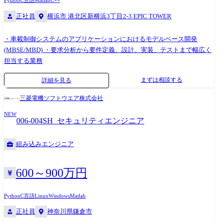
Python
C言語
Matlab
C++
正社員
横浜市 港北区新横浜3丁目2-3 EPIC TOWER
・車載制御システムのアプリケーションにおけるモデルベース開発
(MBSE/MBD) ・要求分析から要件定義、設計、実装、テストまで幅広く
担当する業務
まずは相談する
詳細を見る
三菱電機ソフトウエア株式会社
NEW
006-004SH_セキュリティエンジニア
組み込みエンジニア
600～900万円
Python
C言語
Linux
Windows
Matlab
正社員
神奈川県鎌倉市