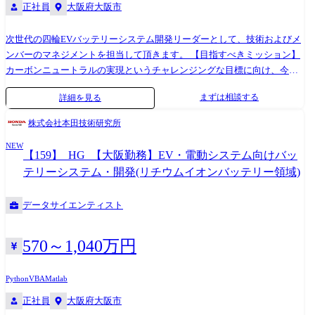
正社員
大阪府大阪市
次世代の四輪EVバッテリーシステム開発リーダーとして、技術およびメ
ンバーのマネジメントを担当して頂きます。 【目指すべきミッション】
カーボンニュートラルの実現というチャレンジングな目標に向け、今
後、進化拡大してゆく電動車および、その先のエコロジーな社会のキー
まずは相談する
詳細を見る
コンポーネントである、エネルギーストレージシステム用リチウムイオ
ンバッテリーシステムの研究開発を行っています。我々は信頼性と商品
株式会社本田技術研究所
魅力を高次元で両立させ、日々変化するお客様のニーズを具現化し、高
NEW
効率なバッテリーシステムの開発を推進することでカーボンニュートラ
【159】_HG_【大阪勤務】EV・電動システム向けバッ
ルな社会の実現を目指していきます。 【具体的には】 ●車載用リチウム
テリーシステム・開発(リチウムイオンバッテリー領域)
イオンバッテリーの開発 ・バッテリーサプライヤとの要求仕様書および
SPECのとりまとめ・管理・検証 ・バッテリー適用技術(材料・機構部
データサイエンティスト
品・製造技術)の探索・開発 ●リチウムイオンバッテリー制御開発(状態推
定・入出力管理・故障検知) ・仕様書および適用技術のとりまとめ・管
理・検証 ・制御アルゴリズム開発と制御設定 ・セルおよび組電池、バッ
570～1,040万円
テリーパックシステム、実車による制御検証 ●各種CAE・シミュレーシ
ョンツールを用いた性能・耐久性予測技術の開発 ●電池リサイクル技術
Python
VBA
Matlab
の開発 ●リチウムイオンバッテリー関連サプライヤーとの部品開発 ●関
正社員
大阪府大阪市
連技術調査・探索および将来戦略・コンセプト立案 ●グループメンバー