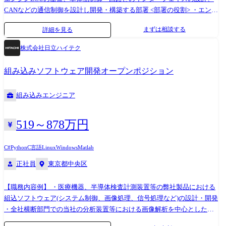
CANなどの通信制御を設計し開発・構築する部署 <部署の役割> ・エンジ
ン制御、およびセンサーや電制バルブ、アクチュエータなどのコンポー
まずは相談する
詳細を見る
ネント設計、コントロールシステム設計 ・エンジンコントロールの基
礎、基盤となる制御の設計 ・ICE、電動車のOBD/ダイアグマネジメント
株式会社日立ハイテク
のシステム設計 <入社後の担当領域> 新車開発プロジェクトにて車両/エ
ンジン/システムの使われ方/要求に基づきエンジンやエンジンシステムを
組み込みソフトウェア開発オープンポジション
コントロールする。 制御の開発(制御仕様検討)を行い車両/エンジンの目
標達成に貢献する。 (具体的には) ディーゼルエンジンのSCR後処理シス
組み込みエンジニア
テムコントロールユニット(DCU)の制御仕様・プログラム検証 <使用ツー
ル> ・CAD(CATIA) ・MATLAB/Simulink
519～878万円
C#
Python
C言語
Linux
Windows
Matlab
正社員
東京都中央区
【職務内容例】 ・医療機器、半導体検査計測装置等の弊社製品における
組込ソフトウェア(システム制御、画像処理、信号処理など)の設計・開発
・全社横断部門での当社の分析装置等における画像解析を中心としたAI
の開発、およびそれを活用したソリューションの開発業務 ・ロボットシ