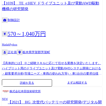
発チーム等、複数の開発チームとのやりとりが発生いたします。 ※業務
【1039】_TE_e:HEV ドライブユニット及び電動AWD駆動
上、海外現地法人・取引先等とのやり取りが発生します。 ※将来的に
機構の研究開発
は、海外駐在の可能性もございます。 ※専門性や適性、会社ニーズなど
を踏まえ、会社が定める業務への配置転換を命じる場合があります。
制御設計
【開発ツール】 MATLAB/SIMULINK、SysMLツール、HILS、その他
Honda専用ツール INCA(適合/計測ツール)、LabVIEW、CAE、Python 等
570～1,040万円
Matlab
Python
正社員
栃木県芳賀郡芳賀町
【具体的には】 ※ご経験スキルに応じて任せる業務を決定いたします。
ハイブリット用のドライブユニット及び電動AWDシステム開発における
・顧客要求分析(市場ニーズ・車両の使われ方等) ・車1台分の要求仕様の
策定及びその具現化と実車検証 ・求められる環境性能、商品性能仕様の
まずは相談する
詳細を見る
策定、システム仕様の検討 ・駆動システム・関連コンポーネントのベン
チおよび実車テスト・評価 ・シミュレーション、バーチャル技術を活用
株式会社本田技術研究所
した開発効率向上に向けた開発プロセスの進化 ※AWDの役割とは・・・
NEW
駆動力を4つのタイヤに配分し、安定性や走破性を向上させること。直進
【2021】_HG_次世代バッテリーの研究開発(デジタル開
性能だけでなく、旋回性能にも大きく影響を与えます。そのため、サス