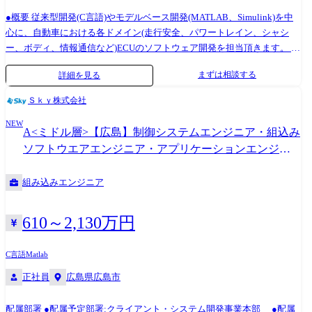
の直請け案件(プライム)で、5 ~20名程度のチームで動きます。 ●勤務場
所は自社社内とお客様先が6:4です。 ●通信キャリアやメーカー様との付
●概要 従来型開発(C言語)やモデルベース開発(MATLAB、Simulink)を中
き合いも20年以上に渡る為、非常にリレーションが良く、裁量を持った
心に、自動車における各ドメイン(走行安全、パワートレイン、シャシ
仕事に携わることができます。
ー、ボディ、情報通信など)ECUのソフトウェア開発を担当頂きます。 今
回は、組織の技術力向上や多くの案件を対応するための増員募集です。
まずは相談する
詳細を見る
●業務の特徴 移動の進化に合わせ、自動車メーカー(OEM)や自動車部品
メーカー(サプライヤ)が開発する自動運転や電動化技術など先端技術のソ
Ｓｋｙ株式会社
フトウェア開発の現場で、お客様の製品要求実現に向けた要求分析、設
NEW
計、実装、検証業務をSCSKプロジェクトチームと連携しながら担当して
A<ミドル層>【広島】制御システムエンジニア・組込み
頂きます。 また、開発業務は基本チーム単位で行います。開発チームに
ソフトウエアエンジニア・アプリケーションエンジニ
より出社状況等異なりますが、お客様先に出社する場合も含めると週3～
ア
4日程度出社しているメンバーもいます。同じチームの社員とはオンライ
組み込みエンジニア
ン上や出社時に会う機会があり、チーム外のメンバーとも毎月1回全社会
議で顔を合わせる事があります。 ●働き方 ・年休121日/完全週休二日制
(土日祝) ・フルフレックスの制度あり ・月平均残業20H…SCSKグループ
610～2,130万円
全体が残業20時間を超えないよう運営をしています ・育産休制度あり…
SCSKと同じ休暇制度を導入しています ・在宅可…案件によりますが、
C言語
Matlab
現状は8割程度リモート案件です ・転勤について…基本的に希望を無視
正社員
広島県広島市
した配属は行いません ●キャリアパス OEMの業務もあればサプライヤー
の製品もあり、幅広い業務範囲の経験を積んで頂く事が可能です。 ま
た、設立間もない組織の為、プログラマーとしてテクニカルスペシャリ
配属部署 ●配属予定部署:クライアント・システム開発事業本部 ●配属