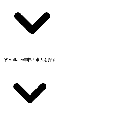
Matlab
×
年収
の求人を探す