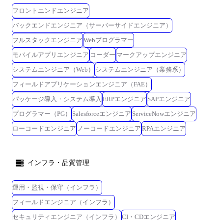
調整・交渉、営業と連携して技術提案活動をすることもあり、チャレン
当プロジェクトの成功に向けてマネジメントの対応、エンジニアリング
フロントエンドエンジニア
ジと成長ができる魅力的なポジションです。 これまでのマネジメント経
の対応を行っていただきます。 マネジメントに関しては、プロジェクト
験や、リーダーシップ能力、コミュニケーション能力、問題解決力を存
バックエンドエンジニア（サーバーサイドエンジニア）
の見積りや開発計画の作成、進捗管理、課題/リスク管理、リソース調整
分に発揮し、プロジェクトの成功に貢献していただける方を求めていま
フルスタックエンジニア
Webプログラマー
などの対応、エンジニアリングにおいては、仕様検討やアーキテクチャ
す。 ●役割イメージ SE/機能リーダー [役割/仕事の内容] ・顧客から受領
設計といった上流工程の対応、技術課題解決、成果物レビューでの品質
する仕様書を元に見積もり、計画作成・設計・開発を行う ・チームリー
モバイルアプリエンジニア
コーダー
マークアップエンジニア
確保など対応いただきます。 プロジェクトを推進するにあたり、後進の
ダーとして現場顧客との折衝を行う ・5～10名程度のチーム管理を行う
システムエンジニア（Web）
システムエンジニア（業務系）
育成も行っていただきます。 お客様や他部署との調整・交渉、営業と連
プロジェクトリーダー [役割/仕事の内容] ・複数の機能チームを管理し、
フィールドアプリケーションエンジニア（FAE）
携して技術提案活動をすることもあり、チャレンジと成長ができる魅力
プロジェクトを正常に運用する ・プロジェクトリーダーとして顧客マネ
的なポジションです。 これまでのマネジメント経験や、リーダーシップ
ージャー層との折衝を行う ・20～30名程度の組織運営を行う プロジェク
パッケージ導入・システム導入
ERPエンジニア
SAPエンジニア
能力、コミュニケーション能力、問題解決力を存分に発揮し、プロジェ
トマネージャー [役割/仕事の内容] ・複数のプロジェクトを管理し、組織
プログラマー（PG）
Salesforceエンジニア
ServiceNowエンジニア
クトの成功に貢献していただける方を求めています。 ●役割イメージ SE/
を正常に運用する ・プロジェクトマネージャーとして顧客マネージャー
ローコードエンジニア
ノーコードエンジニア
RPAエンジニア
機能リーダー [役割/仕事の内容] ・顧客から受領する仕様書を元に見積も
層との折衝を行う ・活動拠点の組織運営を担い、業績を上げる
り、計画作成・設計・開発を行う ・チームリーダーとして現場顧客との
折衝を行う ・5～10名程度のチーム管理を行う プロジェクトリーダー [役
割/仕事の内容] ・複数の機能チームを管理し、プロジェクトを正常に運
インフラ・品質管理
用する ・プロジェクトリーダーとして顧客マネージャー層との折衝を行
う ・20～30名程度の組織運営を行う プロジェクトマネージャー [役割/仕
運用・監視・保守（インフラ）
事の内容] ・複数のプロジェクトを管理し、組織を正常に運用する ・プ
フィールドエンジニア（インフラ）
ロジェクトマネージャーとして顧客マネージャー層との折衝を行う ・活
動拠点の組織運営を担い、業績を上げる
セキュリティエンジニア（インフラ）
CI・CDエンジニア