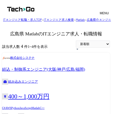
MENU
ITエンジニア転職・求人TOP
>
ITエンジニア求人検索
>
Matlab
>
広島県のエンジニ
広島県 MatlabのITエンジニア求人・転職情報
4
該当求人数
件
1
~
4
件を表示
株式会社システナ
組込・制御系エンジニア(大阪/神戸/広島/福岡)
組み込みエンジニア
400～1,000万円
C#
AWS
Python
JavaScript
Matlab
C++