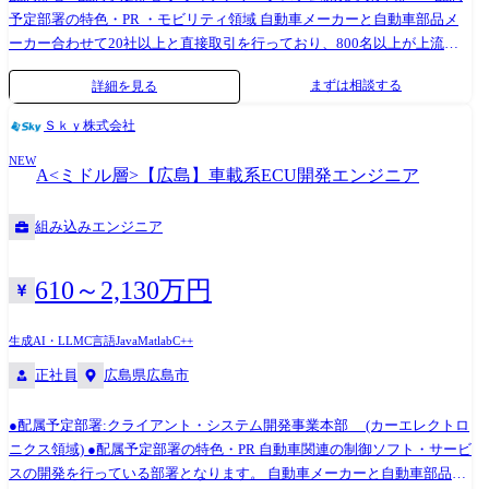
ストを目指すことや、システムエンジニアとしてのキャリア、マネジメ
予定部署の特色・PR ・モビリティ領域 自動車メーカーと自動車部品メ
ントなど、キャリアについても幅広く選択頂く事が可能です。
ーカー合わせて20社以上と直接取引を行っており、800名以上が上流か
ら先進的な技術を必要とする開発まで幅広く携わっています。具体的に
まずは相談する
詳細を見る
は、車載IVI、AD/ADAS、電動化、コネクティッドカー等の実現に必要な
システムにおける、上流設計から評価まで、一貫して実施しており、業
Ｓｋｙ株式会社
務知識、開発プロセス、設計手法、言語知識など、知識・経験の幅を広
NEW
げることが可能です。 ・その他製造業領域 OA機器、カメラ、医療機
A<ミドル層>【広島】車載系ECU開発エンジニア
器、FA装置などさまざまな組込製品の開発を行うと共に、社会インフラ
や防衛・宇宙といった領域のシステム開発、組込機器をエッジとして
組み込みエンジニア
Webアプリやサーバー開発も行うIoT、そしてAI・画像認識の技術を活か
して更に広い領域のソフトウェア開発を行っており、技術や知識の幅を
広げることが可能です。 ・共通 要件定義・基本設計といった上流工程か
610～2,130万円
ら実装・試験の下流工程までこなせるSEクラスや元気のある若手メンバ
ーが多く在籍しております。 作業場所は持ち帰り(弊社社内)が中心です
生成AI・LLM
C言語
Java
Matlab
C++
が、客先常駐であったとしても弊社社員がいる既存チームに入っていた
正社員
広島県広島市
だきます。そのため、実務未経験の領域があっても、上司やメンバーに
よるサポートに加え、各種研修やカリキュラムを通じて習得し、活躍し
●配属予定部署:クライアント・システム開発事業本部 (カーエレクトロ
ていただくことが可能です。 生成AI活用にもいち早く取り組んでお
ニクス領域) ●配属予定部署の特色・PR 自動車関連の制御ソフト・サービ
り、各チームでAIエージェント、AI駆動開発を取り入れた開発効率化に
スの開発を行っている部署となります。 自動車メーカーと自動車部品メ
も積極的に取り組んでいます。 ●主要なお客様先 自動車/家電/医療機器/