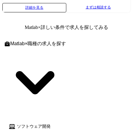
ーカー合わせて20社以上と直接取引を行っており、「走る(DRIVING)」
社会インフラ/産業機器など、幅広い業界のお客様の案件に参画いただき
まずは相談する
詳細を見る
「曲がる(STEERING)」「止まる(BRAKING)」といった自動車三大要素か
ます。 ●案件例 <ADAS関連ECU開発> 【担当工程】要件定義～システム
ら最新のコネクテッドサービスまで幅広く携わっています。プログラマ
テスト 【規模】100名(機能チームは10名前後) 【期間】1年 【開発言語】
はシステムエンジニアに、システムエンジニアはプロジェクトリーダー
C 【ツール】MATLAB Simulink 【開発手法】ウォーターフォール開発
Matlab
×詳しい条件で求人を探してみる
に、プロジェクトリーダーはプロジェクトマネージャーに、実力・やる
【作業場所】弊社オフィス内 <SDV向けエッジ基盤開発> 【担当工程】要
気ある社員は更に一つ上の役割にチャレンジできるチャンスが多く、知
件定義～システムテスト 【規模】5名～10名 【期間】1年～2年 【開発言
識・技術・商売力を上げる絶好の環境となっております。 作業場所は持
語】C++, C, Rust, Java 【開発手法】アジャイル開発 【作業場所】弊社オ
Matlab
×
職種
の求人を探す
ち帰り(弊社社内)が中心ですが、客先常駐であったとしても弊社社員がい
フィス内 <半導体制御装置開発> 【担当工程】要件定義～結合試験 【規
る既存チームに入っていただきます。そのため、実務未経験の領域があ
模】10名～20名 【期間】半年～1年 【開発言語】C#、C++ 【開発手法】
っても、上司やメンバーによるサポートに加え、各種研修やカリキュラ
ウォーターフォール開発 【作業場所】弊社オフィス内 <産業機器制御シ
ムを通じて習得し、活躍していただくことが可能です。 生成AI活用に
ステム開発> 【担当工程】基本設計～システム試験 【規模】5名～10名
もいち早く取り組んでおり、各チームでAIエージェント、AI駆動開発を
【期間】9ヶ月 【開発言語】C++ 【開発手法】ウォーターフォール開発
取り入れた開発効率化にも積極的に取り組んでいます。 ●主要なお客様
【作業場所】弊社オフィス内 ※職務内容変更の可能性:有 ※変更の範囲:
先 自動車メーカー、自動車部品メーカーのお客様の案件に参画いただき
会社の定める業務 担当プロジェクトの成功に向けてマネジメントの対
ます。 ●案件例 <ADAS関連ECU開発> 【担当工程】要件定義～システム
応、エンジニアリングの対応を行っていただきます。 マネジメントに関
テスト 【規模】100名(機能チームは10名前後) 【期間】1年 【開発言語】
しては、プロジェクトの見積りや開発計画の作成、進捗管理、課題/リス
C 【ツール】MATLAB Simulink 【開発手法】ウォーターフォール開発
ク管理、リソース調整などの対応、エンジニアリングにおいては、仕様
【作業場所】弊社オフィス内 <SDV向けエッジ基盤開発> 【担当工程】要
検討やアーキテクチャ設計といった上流工程の対応、技術課題解決、成
件定義～システムテスト 【規模】5名～10名 【期間】1年～2年 【開発言
果物レビューでの品質確保など対応いただきます。 プロジェクトを推進
ソフトウェア開発
語】C++, C, Rust, Java 【開発手法】アジャイル開発 【作業場所】弊社オ
するにあたり、後進の育成も行っていただきます。 お客様や他部署との
フィス内 ※職務内容変更の可能性:有 ※変更の範囲:会社の定める業務 担