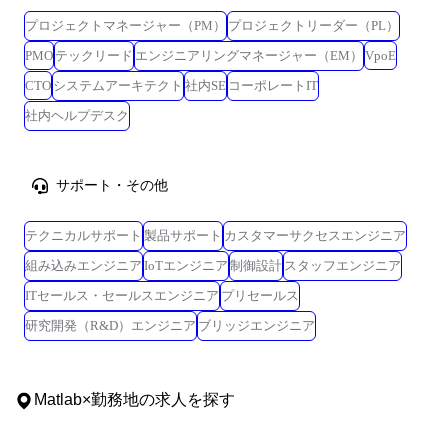
プロジェクトマネージャー（PM）
プロジェクトリーダー（PL）
PMO
テックリード
エンジニアリングマネージャー（EM）
VpoE
CTO
システムアーキテクト
社内SE
コーポレートIT
社内ヘルプデスク
サポート・その他
テクニカルサポート
製品サポート
カスタマーサクセスエンジニア
組み込みエンジニア
IoTエンジニア
制御設計
スタッフエンジニア
ITセールス・セールスエンジニア
プリセールス
研究開発（R&D）エンジニア
ブリッジエンジニア
Matlab
×
勤務地
の求人を探す