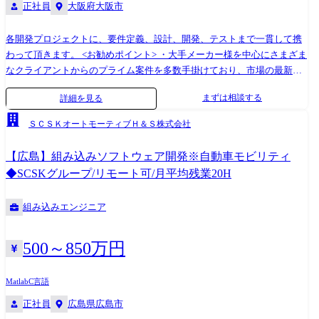
正社員
大阪府大阪市
各開発プロジェクトに、要件定義、設計、開発、テストまで一貫して携
わって頂きます。 <お勧めポイント> ・大手メーカー様を中心にさまざま
なクライアントからのプライム案件を多数手掛けており、市場の最新ト
レンド(ロボット、AIなど)を経験できる機会もある。 ・要件定義・基本
まずは相談する
詳細を見る
設計などの上流工程から実装・試験の下流工程までこなせるSEクラスや
メンバークラスも多く在籍。 ・リーダーの育成も積極的に行っており、
ＳＣＳＫオートモーティブＨ＆Ｓ株式会社
小規模の案件から経験していただくことが出来ます。 !ご本人の経験・ス
キル、要望などに合わせてPL/CL/PM業務に従事していただけます!
【広島】組み込みソフトウェア開発※自動車モビリティ
CL(クライアントリーダー)は担当顧客を持ち、PL(プロジェクトリーダ
◆SCSKグループ/リモート可/月平均残業20H
ー)は持ち帰り案件を担当するイメージです。 案件紹介 ￭自動車 ・車載オ
ーディオ、ナビゲーション、ディスプレイの開発 ・電子制御ユニット
組み込みエンジニア
(ECU)開発 ・モデルベース開発(MATLAB、simulink) ・各種制御系マイコ
ンの開発 ￭医療、産業機器 ・医療用機器向け組込みソフトウェア開発 ・
産業用ロボット制御ソフトウェア開発 ・産業機器の画像処理ソフトウェ
500～850万円
ア開発 ・監視カメラの制御ソフトウェア開発 ￭アプリ、IoT ・AWS IoT機
器システム開発 ・重機用モニタアプリ開発 ・電力ダム管理システムのア
Matlab
C言語
プリ開発 ※その他にも様々なPJがございますのでぜひ面接の中でお話さ
正社員
広島県広島市
せてください。 就業環境 ●プロジェクトの7 ~8割がエンドユーザーから