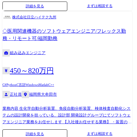
御、フェールセーフ機能 ③マイコンやIC、電源、センサI/F等の回路を制
まずは相談する
詳細を見る
御するソフトウェア ④車両間通信や故障診断機能 ⑤AUTOSAR等のOS、
サイバーセキュリティのソフト組込み <具体的には> ご経験やご志向に応
株式会社日立ハイテク九州
じ、以下の業務をお任せします。 (a)EPSシステム設計: MELMB独自の開
発(次世代品や性能改善)や顧客要求機能に対して、モータ/回路設計メン
◇医用関連機器のソフトウェアエンジニア/フレックス勤
バと共にシステム設計を行います。この時、要求スペックや回路構成、
務・リモート可/福岡勤務
部品のばらつきを考慮した仕様決めや、安全分析(FMEA/FTA)、機能安全
(ISO26262)に準拠したシステム検証も行います。 (b)ソフトウェア開発:
組み込みエンジニア
Automotive SPICEや機能安全(ISO26262)のプロセスに従い、要求仕様を
ソフトに実装します ・ソフトウェアアーキテクチャ設計:要求の機能をソ
フトウェアに実装するために、どのモジュールにどのように変更を行う
450～820万円
かといったアーキテクチャ設計 ・実装・単体テスト:C言語、
Matlab/Simulinkによるソフト実装 ユニットテスト、PCシミュレータによ
C#
Python
C言語
Windows
Matlab
C++
る動作確認、解析ツールを用いたコード検証 ・統合評価・HILS検証:実
正社員
福岡県大牟田市
機(試験車両・試験台)での性能評価 ・機能安全・プロセスドキュメンテ
ーション これらの活動は、カーメーカやTier1メーカ、ソフトウェア外注
先、および社内の関連部門との連携しながら進めていきます。 ※変更の
業務内容 生化学自動分析装置、免疫自動分析装置、検体検査自動化シス
範囲:会社の定める業務※ ※業務の都合によっては会社外の職務に従事す
テムの設計開発を担っている、設計部 開発設計グループにてソフトウェ
るため出向又は転属を命じることがある ●使用言語、環境、ツール、資
アエンジニア業務をお任せします 【入社後お任せする業務】 ・装置の制
格等 プログラミング:C、MATLAB/Simulink(モデルベース設計) 開発環
御ソフトウェア設計(機構制御/デジタル・アナログ信号処理) ・システム
まずは相談する
詳細を見る
境:Windows/Linux、dSPACE HILS、仮想ECU(SIL) 品質管理:静的解析ツー
制御ソフトウェア設計(情報制御/DB制御/GUI制御) ・サービス・ソフトウ