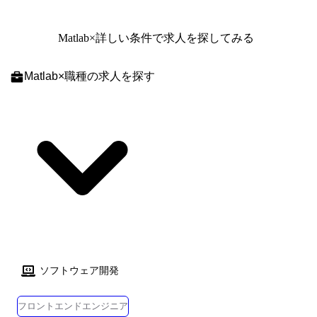
削減を同時に実現するビジネスデータベース ・Eight:価値ある出会いを
つなぐ、ビジネスのための名刺アプリ ・Bill One:請求書受領、経費精
算、債権管理といった、さまざまな業務領域の課題を解決する、経理AX
Matlab
×詳しい条件で求人を探してみる
サービス ・Contract One:契約書をはじめとする取引書類をデータ化し、
取引の条件や変遷を可視化することで、機会の損失や信用の低下を防
Matlab
×
職種
の求人を探す
ぎ、企業の利益を守る、取引管理サービス ・データ基盤/統合領域:企業
内外のデータを統合し、ビジネスデータベースとして活用するための基
盤サービス いずれの領域も事業成長にあわせて組織規模が急拡大してお
り、新機能開発、スケールに耐えるアーキテクチャ設計、技術的負債の
解消、グローバル展開など、大きな技術課題・組織課題に取り組むフェ
ーズにあります。 具体的な業務 テックリード/アーキテクトとしてプロ
ダクト価値を最速かつ高品質で届けるための技術戦略・アーキテクチャ
ー設計・基盤改善をリードします。 新機能開発から長期的な技術課題解
決まで、プロダクトの成長と組織の技術力向上に幅広く関わるポジショ
ンです。 ・プロダクトの新機能開発・既存機能の改善および運用 ・重要
プロジェクトにおける技術リード/アーキテクチャー設計 ・開発効率・ス
ケーラビリティを高めるための基盤改善・技術刷新の推進 ・技術的負債
の可視化と解消、将来を見据えたアーキテクチャー最適化 ・各チームへ
ソフトウェア開発
の技術支援、レビュー、設計・実装の伴走、メンバー育成 ・プロダクト
横断の技術課題の発見と解決、技術スタック選定のリード ・パフォーマ
フロントエンドエンジニア
ンス改善、マイクロサービス化、機械学習/LLM 活用基盤の整備などの