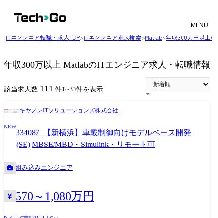
MENU
ITエンジニア転職・求人TOP
>
ITエンジニア求人検索
>
Matlab
>
年収300万円以上
年収300万以上 MatlabのITエンジニア求人・転職情報
111
該当求人数
件
1
~
30
件を表示
キヤノンITソリューションズ株式会社
NEW
334087_【新横浜】車載制御向けモデルベース開発
(SE)|MBSE/MBD・Simulink・リモート可
組み込みエンジニア
570～1,080万円