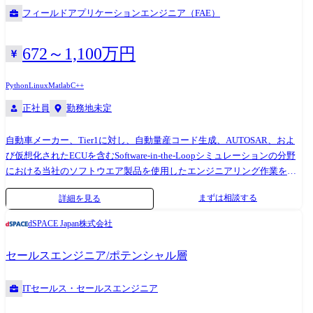
●業務での使用ツール C言語、CAN、MATLAB/Simulink
フィールドアプリケーションエンジニア（FAE）
672～1,100万円
Python
Linux
Matlab
C++
正社員
勤務地未定
自動車メーカー、Tier1に対し、自動量産コード生成、AUTOSAR、およ
び仮想化されたECUを含むSoftware-in-the-Loopシミュレーションの分野
における当社のソフトウエア製品を使用したエンジニアリング作業を実
施します。 またカスタマートレーニングやカスタマーサポートを含む各
まずは相談する
詳細を見る
種サービスを提供する役割も担います。 【業務詳細】 ①エンジニアリン
グプロジェクト(コア業務) プロジェクトの上流から下流まで一貫して関
dSPACE Japan株式会社
わります。 受注前:顧客要求の技術分析・提案 受注後:プロジェクトリー
ダーとして全体推進、キックオフおよび進行管理 導入フェーズ:SIL環境
セールスエンジニア/ポテンシャル層
構築、国内外エンジニア(ドイツ本社含む)との協業 導入後:受入テスト支
援、安定稼働に向けた技術サポート ②技術スペシャリストとしての活動
ITセールス・セールスエンジニア
複雑な技術課題の解決(社内・海外連携含む) 製品の専門知識を活かした
営業支援 技術デモ・PoC・マーケティングイベントへの参画 ③カスタマ