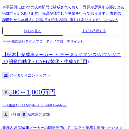
本事業所には3つの技術部門で構成されており、弊課が所属する部には技
術部門が5つあります。各課が独立した事業を行っております。 案件の
秘匿性から本求人に記載でき切る内容に限りはありますが、レベルの高
い案件に携わることができキャリアアップをされたい方には魅力的な案
まずは相談する
詳細を見る
件に携わるチャンスもございます。 <組織のビジョン・ミッション/活動
方針> 当組織は、主に製品セキュリティを担う部隊です。 昨今のセキュ
株式会社テクノプロ テクノプロ・デザイン社
リティ需要の高まりを受け、持続的な成長に向けて対応力の強化が急務
となっています。 <業務概要> 今回の募集は、ネットワークセキュリティ
【栃木】完成車メーカー ・ データサイエンス/AIエンジニ
に関するシステム開発業務です。[桜井1] [正加2] <業務詳細> ・ネットワ
ア(開発自動化・CAE代替化・生成AI活用)
ークセキュリティに関する開発案件で三菱電機が納品するサーバーやス
トレージ製品にセキュリティを実装した製品の開発を手がけます。 ・三
データサイエンティスト
菱電機がメーカーとしてハードウェア側の設計メインであることに対
し、当社はソフトウエアのプロフェッショナルとして非機能および機能
要件の実現を手がけます。 ・LinuxおよびWindowsをサーバーとし、
500～1,000万円
AndroidおよびiOSのモバイル端末から通信を行うシステムの構築を担当
いただきます。 ・セキュリティ実装の実現性を探る調査業務(担当業務の
JIRA
生成AI・LLM
Python
GitHub
MLOps
Matlab
5割程度) など多岐に渡ります。 対象OS:Linux、Windows 言語:PHP、
正社員
栃木県芳賀郡
Python、Java、C言語、Kotlin、Swiftの開発経験 環境:ソフトウェア開発
経験者の社員で構成されている課であり、製品セキュリティに特化した
組織になります。組織の規模は社員25名、派遣社員が14名。本募集はそ
業務内容 完成車メーカーの開発部門にて、以下の業務を担当いただきま