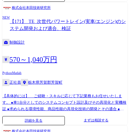
ル(MISRA-C対応) 規格・標準:ISO 26262、AUTOSAR Classic/Adaptive、
ェア設計(データ解析システム/機械学習) ・各種研究開発ソフトウェア設
株式会社本田技術研究所
A‑SPICE
計(ロボット制御/画像処理/AI) ※取り扱い製品例 ・免疫自動分析装置 └血
NEW
液中の腫瘍マーカー、ホルモン、感染症などを検査する免疫自動分析装
【171】_TE_次世代パワートレイン(実車/エンジン)のシ
置です。コンパクトなボディと高いパフォーマンスに加え、優れた操作
ステム開発および適合、検証
性を持ち、世界中の医療機関で活躍しています。 ●変更の範囲:会社の定
める業務 使用言語・環境 ・プログラミング言語:C、C++、C#、
制御設計
MATLAB、Python ・開発環境:eclipse、cygwin、Visual Studio等 ・OS:T-
Kernel,VxWorks,Windows 組織のミッション 〈企業ミッション〉 ・開発設
計機能強化による新技術・製品の開発 ・コンプライアンスの徹底、安
570～1,040万円
全・安心な企業風土の醸成 ・人財育成と働き方の多様化対応 ・地域との
連携・貢献 〈部署ミッション〉 ・新規開発による事業の価値の創出と事
Python
Matlab
業強化 ・ヘルスケア事業の開発効率向上、品質向上、安定生産への貢献
正社員
栃木県芳賀郡芳賀町
働き方 ・フレックスタイム制(コアタイム無) ・在宅勤務可 ・残業:月20
～30時間程度 想定されるキャリアパス 入社後、医用製品の設計・開発に
携わり、製品の品質向上と新技術の導入を推進していただきます。数年
【具体的には】 ご経験・スキルに応じて下記業務もお任せいたしま
の経験を積んだ後、プロジェクトリーダとしてチームを率い、管理・推
す。 ●車1台分としてのシステムコンセプト設計及びその具現化と実機検
進する役割を担っていただきます。 その後、設計部全体の戦略策定や技
証 ●求められる環境性能、商品性能の具現化技術の開発とその適合 ●パ
術革新の推進を担当するマネージャー職に昇進し、最終的には設計部門
ワートレインシステム・関連コンポーネントの単体ベンチおよび実車テ
まずは相談する
詳細を見る
全体の統括責任者として、組織の成長と技術力の向上をリードしていた
スト・評価 ●OBD(車載故障診断)システムの新規コンセプト設計、実車適
だくことを期待しています。 ※個人情報の第三者提供 グループ募集を実
合 ※先行開発チームや機種開発チーム等、複数の開発チームとのやりと
株式会社本田技術研究所