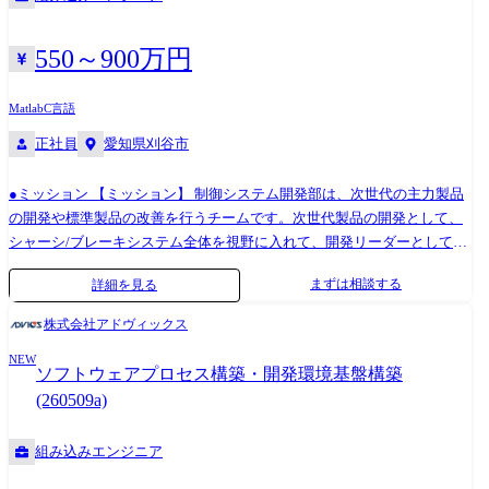
MicroAutoBox(ControlDesk他) 業務の流れ 企画段階で世の中の動向調
査、法規、顧客動向・ニーズ、競合動向を含めて動向分析を行います。
企画以降は開発として、机上検討・仕様検討→ユニット設計・シミュレ
550～900万円
ーション→シミュレーション→実車検証を行います。シミュレーション
活用したモデルベース開発を核に将来システムのソフトウェア開発をし
Matlab
C言語
ます。
正社員
愛知県刈谷市
●ミッション 【ミッション】 制御システム開発部は、次世代の主力製品
の開発や標準製品の改善を行うチームです。次世代製品の開発として、
シャーシ/ブレーキシステム全体を視野に入れて、開発リーダーとして将
来動向や顧客ニーズにに合致した制御ブレーキの開発を推進しておりま
まずは相談する
詳細を見る
す。 【主要業務】 ・電動車の回生協調と車両制御を支える制御ブレーキ
システムを、タイムリーかつ高品質で開発 ・世界中の機能安全・C/S法
株式会社アドヴィックス
規を遵守するシステム確認・適合を推進 当社にて、自動車ブレーキシス
NEW
テムにおける制御システム開発をご担当いただきます。顧客先(OEM)や
ソフトウェアプロセス構築・開発環境基盤構築
社内関係部署と連携して、制御仕様の検討、ソフト品質確認、安全分析
(260509a)
等の実務を実行します。 ①ブレーキのメカ/エレキ/ソフトの構造/諸機能/
性能を理解し、仕様検討する。完成したソフトに対し、品質確認/テスト
組み込みエンジニア
等を実施する。 ②ブレーキシステム全体に対し、機能安全上必要な安全
分析等を実施する。 ※①か②は、希望や経験に応じて決定 <業務での使