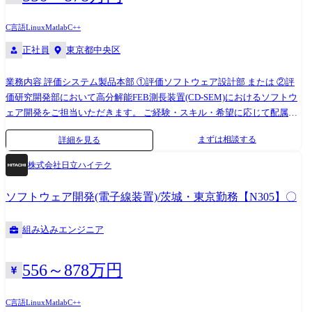
C言語
Linux
Matlab
C++
正社員
東京都中央区
業務内容 評価システム製品本部 ①評価ソフトウェア設計部 または ②評
価研究開発部において高分解能FEB測長装置(CD-SEM)におけるソフトウ
ェア開発をご担当いただきます。 ご経験・スキル・希望に応じて配属先
及び業務内容を決定致します。 ①評価ソフトウェア設計部は、評価シス
まずは相談する
詳細を見る
テム製品のソフトウェア開発を担う部隊です。 ②評価研究開発部は、半
導体検査・計測装置(CD-SEM/レビューSEM)の設計を担う部隊です。 今
株式会社日立ハイテク
回、ソフトウェア開発者を募集しております。両部は開発・設計で協働
をしております。 組み込みソフトウェア開発経験者にご入社頂き、ご経
ソフトウェア開発(電子線装置)/茨城・東京勤務【N305】〇
験・スキルに応じて、プロジェクトマネジメントをお任せしたいと思っ
ております。所属については、勤務地含め相談の上、決定したいと思っ
組み込みエンジニア
ております。 ●開発環境 言語: C、C++ 環境: Linux、VxWorks、
MATLAB、Simulink ●業務詳細 ①評価ソフトウェア設計部について ◆当
部署は評価システム製品のソフトウェア設計・開発を担っている部署で
556～878万円
す。 製品ごとにチームに分かれており、要件定義～コーディング、テス
トまでのソフトウェア開発の全工程を担っております。 製品、チームに
C言語
Linux
Matlab
C++
よって異なりますが、詳細設計～プログラミング～テストまでは、社外