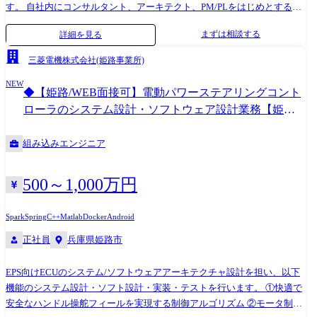
す。 自社内にコンサルタント、アーキテクト、PM/PLをはじめとする開
発チームを擁し、顧客の企画構想から開発、導入まで一気通貫で行える
まずは相談する
詳細を見る
体制を整えています。 特に当社はITエンジニア、ハードウェアエンジニ
ア、AI/データサイエンティスト計8,000名以上が在籍しており、自社開
三菱電機株式会社(姫路事業所)
発センターを軸にして多彩な技術を組み合わせた一括開発が可能となっ
NEW
ています。 こうした技術を軸とした顧客伴走型の課題解決ビジネスや自
◆【姫路/WEB面接可】電動パワーステアリングコント
社開発技術の提案型開発をさらに強化するため、多くのエンジニアを求
ローラのシステム設計・ソフトウェア設計業務【姫路
めております。 また当社はメーカーや自社サービス開発企業との取引が
事業所】#
85%を超えています。そのため「発注側」の立場で能力を発揮いただく
組み込みエンジニア
ことも可能です。 主要取引先 デンソー、三菱電機、本田技研工業、日立
製作所、 SUBARU、ソニー、NEC、富士通、日産自動車、トヨタ ※敬称
略 業務内容 弊社とプライム契約を結んでいる、大手メーカーやSIerに
500～1,000万円
て、ソフトウェア開発(AI、 IoT、アプリ、画像処理、クラウドシステ
ム、Web)業務をご担当いただきます。 AI、IoT、画像処理の案件も多
Spark
Spring
C++
Matlab
Docker
Android
く、最先端の技術領域の業務をご担当いただきます。 ※経験や希望に応
正社員
兵庫県姫路市
じて案件を決定いたします。 ユニットと呼ばれるチーム単位で取組んで
いきます。 テクノプロデザインのエンジニアで最大20数名規模で構成さ
れたプロジェクトもございます。 経験・スキルにより、PL、PMとして
EPS向けECUのシステム/ソフトウェアアーキテクチャ設計を担い、以下
活躍いただくことも想定しています。 変更の範囲:会社の定める業務
機能のシステム設計・ソフト設計・実装・テストを行います。 ①快適で
安全なハンドル操舵フィールを実現する制御アルゴリズム ②モータ制