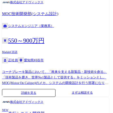
株式会社アドヴィックス
行・限界走行など各走行に安心・安全・快適なアプリケーションを検討
し、実際のクルマにて走行確認・仕様改良を実施する ・アプリケーショ
MOC技術開発部(システム設計)
ン仕様をもとにソフトウェア設計・品質確保し製品化まで一連の設計・
評価を実施する ・C言語を用いた、制御アプリケーションソフトの開発
システムエンジニア（業務系）
・車両毎の量産ソフトの開発、デバッグ ※ご経験や希望を踏まえ、担当
業務を決定いたします。 ●開発ツール/環境 C言語、MATLAB/Simulink
550～900万円
Matlab
C言語
正社員
愛知県刈谷市
コーナブレーキ製品において、「将来を支える新製品・新技術を創る」
「現有製品を磨き、世界No1製品として提供する」をミッションとし、
MOC(Motor On Caliper)のメカ、システムの開発設計を行う部署になりま
す。 当社にて、EPB(電動パーキングブレーキ)開発をご担当いただきま
まずは相談する
詳細を見る
す。 取引先との車両制御の仕様検討/システム開発/車両適合/車両評価ま
で一貫してお任せ致します。 【具体的には】 ●顧客との要求調整、仕様
株式会社アドヴィックス
合意 ●EPB制御システム・制御設計 ●EPBシステムの適合評価(車両・ベ
NEW
ンチ) 業務での使用ツール ●MATLAB/Simulink ●C言語