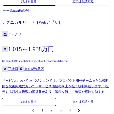
まずは相談する
詳細を見る
ステム技術と関連ソフトウェアの開発(開発環境:ROS) ●変更の範囲:会社
の定める業務 【開発環境】 言語:Python、C、C++、C# 環境: Linux、
Sansan株式会社
VxWorks、T-Kernel、MATLAB、Simulink 、 Windowsなど 【日立ハイテ
クとは】 当社は安定的な経営基盤を誇る日立グループの中でもメーカー
テクニカルリード［Webアプリ］
と商社の機能を併せ持つ稀有な企業であり、製造、販売、サービスまで
を一貫して手掛けることであらゆる顧客ニーズに応えられる強みを有し
テックリード
ています。「見る・測る・分析する」のコア技術を基盤に、医用・バイ
オ分析装置、放射線治療・先端医療システム、半導体検査装置、半導体
製造装置、先端産業や社会インフラのソリューション事業等、最先端分
1,015～1,938万円
野でリーディングカンパニーとして事業を展開しています。 “知る力
で、世界を、未来を変えていく”という企業ビジョンと共に更なる成長を
DynamoDB
Matlab
Elasticsearch
Docker
PostgreSQL
React
目指して、積極的な研究開発、設備投資、事業投資を行っています。
正社員
東京都渋谷区
サービスについて 本ポジションでは、プロダクト開発チームまたは横断
的な技術組織において、サービス価値の向上を担う役割を担います。 担
当する領域は複数の選択肢があり、選考を通じて希望や経験を踏まえ、
最適なチーム・領域を提案します。希望があれば、応募時にお知らせく
まずは相談する
詳細を見る
ださい。 担当プロダクト・領域例 ・Sansan:名刺や企業情報、営業履歴
を一元管理して全社で共有できるようにすることで、売上拡大とコスト
1
2
3
4