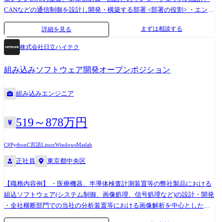
CANなどの通信制御を設計し開発・構築する部署 <部署の役割> ・エンジ
ン制御、およびセンサーや電制バルブ、アクチュエータなどのコンポー
まずは相談する
詳細を見る
ネント設計、コントロールシステム設計 ・エンジンコントロールの基
礎、基盤となる制御の設計 ・ICE、電動車のOBD/ダイアグマネジメント
株式会社日立ハイテク
のシステム設計 <入社後の担当領域> 新車開発プロジェクトにて車両/エ
ンジン/システムの使われ方/要求に基づきエンジンやエンジンシステムを
組み込みソフトウェア開発オープンポジション
コントロールする。 制御の開発(制御仕様検討)を行い車両/エンジンの目
標達成に貢献する。 (具体的には) ディーゼルエンジンのSCR後処理シス
組み込みエンジニア
テムコントロールユニット(DCU)の制御仕様・プログラム検証 <使用ツー
ル> ・CAD(CATIA) ・MATLAB/Simulink
519～878万円
C#
Python
C言語
Linux
Windows
Matlab
正社員
東京都中央区
【職務内容例】 ・医療機器、半導体検査計測装置等の弊社製品における
組込ソフトウェア(システム制御、画像処理、信号処理など)の設計・開発
・全社横断部門での当社の分析装置等における画像解析を中心としたAI
の開発、およびそれを活用したソリューションの開発業務 ・ロボットシ