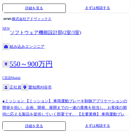
適応するための必要技術を織り込むことミッションとしております。 仕
シップ能力、コミュニケーション能力、問題解決力を存分に発揮し、プ
まずは相談する
詳細を見る
事内容 ・将来のあらゆる移動体の安全・安心、快適、環境に貢献する情
ロジェクトの成功に貢献していただける方を求めています。 主要なお客
報収集・調査・研究 ・開発すべき技術の抽出とADS独自技術の創生, 自社
様先 自動車/家電/医療機器/社会インフラ/産業機器など、幅広い業界のお
株式会社アドヴィックス
技術への適用 【具体的には】 ①AI技術分野の情報収集・調査・研究と
客様の案件に参画いただきます。 案件例 ＜ADAS関連ECU開発＞ 【担当
NEW
ADS独自技術の開発、自社技術への適用 ②自動運転時代を見据えた関連
工程】要件定義～システムテスト 【規模】100名(機能チームは10名前後)
ソフトウェア機能設計部(2室/3室)
技術分野の情報収集・調査・研究とADS独自技術の開発、自社技術への
【期間】1年 【開発言語】C、MATLAB Simulink 【開発手法】ウォータ
適用 ③CNに向けた関連技術分野の情報収集・調査・研究とADS独自技術
ーフォール型 【作業場所】弊社オフィス内 ＜車載コックピット フロン
組み込みエンジニア
の開発、自社技術への適用 業務での使用ツール ・Microsoft Office (Word･
トエンド開発＞ 【担当工程】要件定義～システムテスト 【規模】5名～
Excel･Power Point) ・Matlab/simulink(制御を要するテーマ)
10名 【期間】9ヶ月 【開発言語】Java、Flutter 【開発手法】アジャイル
開発 【作業場所】弊社オフィス内 ＜半導体制御装置向けWindowsアプリ
550～900万円
ケーション開発＞ 【担当工程】要件定義～保守運用 【規模】10名～20名
【期間】6ヶ月 【開発言語】C#、C++ 【開発手法】ウォーターフォール
C言語
Matlab
開発 【作業場所】弊社オフィス内 ＜産業機器制御システム開発＞ 【担
正社員
愛知県刈谷市
当工程】基本設計～保守運用 【規模】5名～10名 【期間】9ヶ月 【開発
言語】C++ 【開発手法】ウォーターフォール開発 【作業場所】弊社オフ
●ミッション 【ミッション】 車両運動ブレーキ制御アプリケーションの
ィス内
開発を担い、企画、開発、展開までの一連の業務を担当し、お客様の期
待に応える製品を提供していく部署です。 【主要業務】 車両運動ブレー
キ制御のアプリケーション/ソフトウェア開発、設計業務 業務内容 ・ア
まずは相談する
詳細を見る
プリケーション向けソフトウェア開発/設計業務や既存機能の機能向上、
新機能開発に従事頂きます。 ・シミュレーションを使用して、通常走