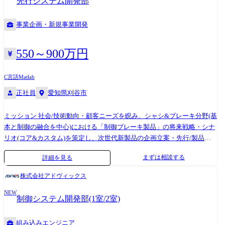
先行システム開発部
事業企画・新規事業開発
550～900万円
C言語
Matlab
正社員
愛知県刈谷市
ミッション 社会/技術動向・顧客ニーズを睨み、シャシ&ブレーキ分野(基
本と制御の融合を中心)における「制御ブレーキ製品」の将来戦略・シナ
リオ(コア&カスタム)を策定し、次世代新製品の企画立案・先行/製品開
発を推進する 開発の企画から検証をアジャイルに推進し、システム付加
まずは相談する
詳細を見る
価値創出業務を牽引いただきます 【具体的には】 ●性能/機能のコンセプ
ト、開発企画立案 ●サービスブレーキ(静特性・動特性)、回生協調制御
株式会社アドヴィックス
のハード要求/制御仕様設計および性能評価、嬉しさ出し ●実装(C言語、
NEW
モデルベース)と検証(シミュレーション、ベンチ、実車)を通して効果を
制御システム開発部(1室/2室)
具体化し、量産化仕様への落とし込みと構築 <業務での使用ツール> ●プ
ログラム言語:C言語、MATLAB/Sinulink ●車載ツール:dSPACE社-
組み込みエンジニア