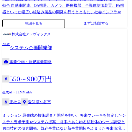
開発 ・セル充放電モデル、劣化モデルによるセル性能予測技術の開発 ・
特色 自動車関連、OA機器、カメラ、医療機器、半導体制御装置、FA機
試験設備の仕様検討/導入/立ち上げ リチウムイオンバッテリー制御開発
器といった幅広い組込み製品の開発を行うとともに、社会インフラや防
(状態推定・入出力管理・故障検知) ・制御アルゴリズム開発と制御設定
衛・宇宙領域のシステム開発、組込み機器をエッジとしてWindowsアプ
まずは相談する
詳細を見る
・セルおよび組電池、バッテリーパックシステム、実車による制御検証
リ、Webアプリやサーバー開発も行うIoT開発を行っております。 要件定
●各種CAE・シミュレーションツールを用いた性能・耐久性予測技術の開
義・基本設計といった上流工程から実装・試験の下流工程までこなせる
株式会社アドヴィックス
発 ●電池リサイクル技術の開発 ●リチウムイオンバッテリー関連サプラ
SEクラスや元気のある若手メンバーが多く在籍しております。 開発環
イヤーとの材料・部品開発 ●関連技術調査・探索 ※専門性や適性、会社
NEW
境・技術要素の変化が激しい分野ですが、新しい技術の習得は積極的に
システム企画開発部
ニーズなどを踏まえ、会社が定める業務への配置転換を命じる場合があ
行い、 モデルベース開発や自動テスト環境の導入、生成AIの活用など新
ります 【開発ツール】 ※ミッションにより異なります ・セル評価/計測
しい開発手法やツール導入も行なっています。 コミュニケーションが積
事業企画・新規事業開発
ツール:充放電装置、インピーダンス、安全性試験装置、構造信頼性試験
極的に取れるメンバーがたくさん在籍しているので活気溢れる 部署にな
装置 ・材料分析:一般的な化学分析装置(形態観察、構造解析、元素分析
っております。 ※職務内容変更の可能性:有 ※変更の範囲:会社の定める
等) ・電池試作ツール:混錬装置、塗工装置、圧延装置、巻回装置、グロ
業務 担当プロジェクトの成功に向けてマネージメントの対応、エンジニ
550～900万円
ーブボックス 等 ・設計/解析ツール:CATIA V5/V6、各種CAEツール
アリングの対応を行っていただきます。マネージメントに関しては、プ
(Abaqus,Nustran,StarCCM,COMSOL など) ・シミュレーション/HILS関連
ロジェクトの見積りや開発計画の作成、進捗管理/リスク管理、リソース
生成AI・LLM
Matlab
ツール:Matlab, Simulink等 ・データ分析プログラミング:Python、VBA 等
調整などの対応、エンジニアリングにおいては、仕様検討やアーキテク
正社員
愛知県刈谷市
チャ設計といった上流工程の対応、技術課題解決、成果物レビューでの
品質確保など対応いただきます。プロジェクトを推進するにあたり、後
ミッション 最先端の技術調査と開発を担い、将来ブレーキを想定したシ
進の育成も行っていただきます。 お客様や他部署との調整・交渉、営業
ステム要求予測やシステム提案、将来のあらゆる移動体のシーズ調査と
と連動して技術提案活動をすることもあり、チャレンジと成長ができる
独自技術の研究開発、既存事業にない新事業開拓をふまえた将来市場に
魅力的なポジションです。 これまでのマネージメント経験や、リーダー