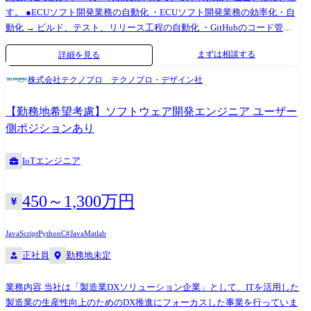
の中のネットワークシステム開発チームであり、社員8名、協力会社6名
す。 ●ECUソフト開発業務の自動化 ・ECUソフト開発業務の効率化・自
のチームです。 【変更の範囲】会社の定める業務※ ※業務の都合によっ
動化 → ビルド、テスト、リリース工程の自動化 ・GitHubのコード管理
ては会社外の職務に従事させるため出向又は転任を命じることがある。
の即時実行とClaude連携による解析効率化 → 差分解析、影響範囲推定、
まずは相談する
詳細を見る
レビュー支援 ・GitHub IssueのAI活用まとめとJIRA起票の自動化 → 課題
管理の自動化、トレーサビリティ強化 ●開発効率化・CAE代替化 ・開発
株式会社テクノプロ テクノプロ・デザイン社
効率化に向けた自動化・AI導入 ・データ管理(構造化、モデル設計、収集
基盤構築) **CAE代替化技術(Surrogate/Meta-model)**の構築・運用 → 衝
【勤務地希望考慮】ソフトウェア開発エンジニア ユーザー
突・流体などの大規模シミュレーションを高速化する3Dサロゲートモデ
側ポジションあり
ルの設計・評価 ●シミュレーション最適化 × LLM/生成AI ・シミュレーシ
ョンによる最適化とLLM/生成AIを組み合わせたエージェント技術構築・
IoTエンジニア
運用展開 → Copilot Studio連携によるパラメータ探索、感度解析、レポ
ート自動生成 ・モデル入出力仕様の標準化、プロンプト設計、ワークフ
ロー自動化(CI/CD連携) ●データプラットフォーム運用 ・Amannectシステ
450～1,300万円
ムの運用業務 → データ管理、運用ルール整備、問い合わせ対応
JavaScript
Python
C#
Java
Matlab
正社員
勤務地未定
業務内容 当社は「製造業DXソリューション企業」として、ITを活用した
製造業の生産性向上のためのDX推進にフォーカスした事業を行っていま