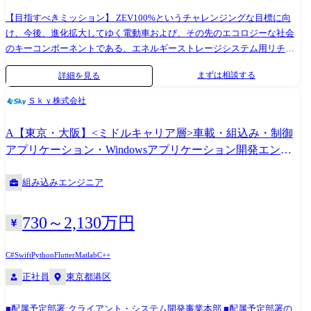
のマネジメント業務 (1on1によるコーチングやメンタリングを通した育
成支援および人事評価を通した成長促進やキャリア支援等) ※社内関連部
【目指すべきミッション】 ZEV100%というチャレンジングな目標に向
門(栃木/大阪拠点バッテリー開発メンバー)や社外(材料部品メーカー・バ
け、今後、進化拡大してゆく電動車および、その先のエコロジーな社会
ッテリー評価機関・お取引様企業)と連携して業務を推進いただきます。
のキーコンポーネントである、エネルギーストレージシステム用リチウ
※専門性や適性、会社ニーズなどを踏まえ、会社が定める業務への配置
ムイオンバッテリーシステムの研究開発を加速させるべく、拠点を開設
まずは相談する
詳細を見る
転換を命じる場合があります。 【開発ツール】 ※ミッションにより異な
いたしました。 特に大阪拠点では京都のHondaとGSユアサとの合弁会社
ります ・AI/DXツール:Copilot、Claude Code、Gemini 等 ・設計/解析ツ
「株式会社Honda・GS Yuasa EV Battery R&D(HGYB)」との電動車用リチ
Ｓｋｙ株式会社
ール:CATIA V5/V6、各種CAEツール 等 ・分析/シミュレーションツー
ウムイオンバッテリー開発の連携を主に、関西圏のバッテリーシステム
ル:SEM系/X線系の分析装置、一般的な電気/機械系の計測器、
関連サプライヤーとの技術構築により、バッテリー内部の技術進化を活
A【東京・大阪】<ミドルキャリア層>車載・組込み・制御
MATLAB、Simulink、Labview 等 ・データ分析プログラミング:Python、
かした魅力的なEV・電動システムに貢献するバッテリーシステムを開発
アプリケーション・Windowsアプリケーション開発エンジ
VBA 等 ・評価/計測ツール:温度、応力、騒音測定等の試験機器、EMC評
していきます。 【具体的には】 ※ご経験/スキルに合わせ詳細業務
ニア プロジェクトリーダー
価設備 等
を決定します。 エネルギーストレージシステムにおけるリチウムイオン
組み込みエンジニア
バッテリーの 性能目標(容量・入出力・耐久性・安全性・構造)の策定と
適用技術開発 ・電池材料(正負極活物質、導電材、バインダー、セパレー
タ、電解液、添加材)技術開発 ・極群(電極・セパレータ)、電解液のケミ
730～2,130万円
カル技術開発 ・セル構造および組電池(モジュール、セルユニット)構造
技術開発 セルおよび組電池(モジュール、セルユニット)の設計(構造、
C#
Swift
Python
Flutter
Matlab
C++
熱、高圧・低圧配電) ・作図、モデル作成 ・レイアウト検討 ・構造・熱
正社員
東京都港区
解析 セルおよび組電池の評価・解析(性能、安全性、構造) ・試験結果解
析および化学分析結果に基づくセルおよび組電池挙動のメカニズム解明
・データサイエンス、機械学習等を活用した開発プロセス効率化技術の
■配属予定部署:クライアント・システム開発事業本部 ■配属予定部署の