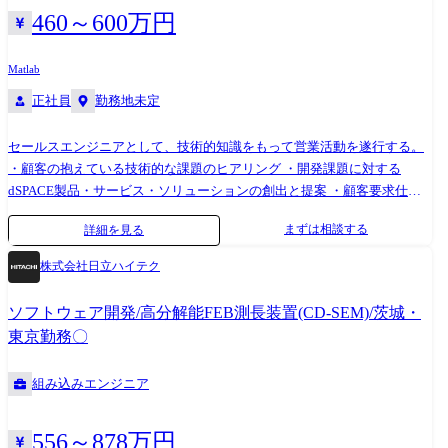
ートレーニング 自社拠点および顧客先での技術トレーニング実施 ④カス
460～600万円
タマーサポート(高度案件) 一般サポートでは解決できない高度な技術課
題への対応
Matlab
正社員
勤務地未定
セールスエンジニアとして、技術的知識をもって営業活動を遂行する。
・顧客の抱えている技術的な課題のヒアリング ・開発課題に対する
dSPACE製品・サービス・ソリューションの創出と提案 ・顧客要求仕様
に対するdSPACE製品詳細仕様・性能の確認 ・dSPACE Japan 技術部と
まずは相談する
詳細を見る
dSPACEドイツ本国を交えたソリューション企画のリード ・顧客に提供
する製品・サービス・ソリューションの見積書作成 ・見積書に対する合
株式会社日立ハイテク
意形成のための折衝 ・dSPACE製品導入フェーズの技術的支援と導入後
のアフターサービス ・自動車業界の技術動向や顧客開発プロセスの調査
ソフトウェア開発/高分解能FEB測長装置(CD-SEM)/茨城・
と営業戦略立案の支援 ・展示会・セミナー・デモンストレーションをと
東京勤務〇
おしたモデルベース開発とdSPACE製品の宣伝活動 【例えば】 顧客がモ
デルベース開発時に実施したいシミュレーション(例えば対人、対自動
組み込みエンジニア
車、信号などを考慮に入れた自動運転のシミュレーション)のご要望を詳
細にヒアリング。 当社の幅広い製品をどのように組み合わせれば実現出
来るかを検討し、提案頂きます。
556～878万円