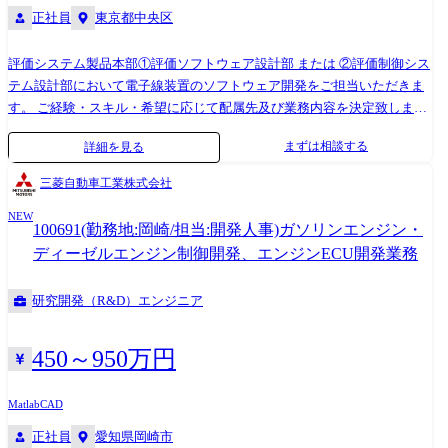
正社員
東京都中央区
のソフトウェア開発請負会社に依頼する場合があります。 ◆ソフトウェ
アエンジニアとして、1製品の全工程に携わり、他組織(光学設計、機械
評価システム製品本部①評価ソフトウェア設計部 または ②評価制御シス
設計、電気設計などのハードウェア設計)部隊と協働し製品を開発した
テム設計部において電子線装置のソフトウェア開発をご担当いただきま
り、顧客や顧客先に製品を導入・据付・アフターサービスをする部隊か
す。 ご経験・スキル・希望に応じて配属先及び業務内容を決定致しま
ら、実際に現場で使用された際のフィードバックを受けたりできるの
す。 ①評価ソフトウェア設計部は、評価システム製品のソフトウェア開
で、ものづくりの醍醐味を感じることが出来ます。 また、当部署では多
まずは相談する
詳細を見る
発を担う部隊です。 ②評価制御システム設計部は、評価システム製品の
岐に渡る製品を担当している為、他製品へチャレンジする機会もござい
電気設計を担う部隊です。 今回、ハードとソフトウェアを担う制御のエ
ます。 ◆当部署は若手～ベテランまで在籍しており、お互いの技術を学
三菱自動車工業株式会社
ンジニアを募集しております。 両部は開発・設計で協働をしており、特
びあう機会もございます。 製品によりますが、1チーム5名前後～20名越
NEW
に制御に関わる電子線装置の開発、設計では協働して業務を行っており
えとプロジェクトとしても様々な構成がございます。ソフトウェアエン
100691(勤務地:岡崎/担当:開発人事)ガソリンエンジン・
ます。 回路とソフトウェアの知見がある方を求めており、所属について
ジニアとしてキャリアを構築したい方には最適な環境です。 ②評価研究
ディーゼルエンジン制御開発、エンジンECU開発業務
は、勤務地含め相談の上、決定したいと思っております。 ●開発環境 ・
開発部について ◆ビーム応用計測技術グループで、半導体用計測・検査
言語: C、C++ ・環境: Linux、VxWorks、T-Kernel、MATLAB、Simulink ●
装置(CD-SEM等)の電子光学系開発において、より計測・検査精度を向上
研究開発（R&D）エンジニア
詳細 <①評価ソフトウェア設計部について> ・当部署は評価システム製品
させるために電子線ビーム制御に関わる要素技術開発や製品開発を担っ
のソフトウェア設計・開発を担っている部署です。 製品ごとにチームに
ております。 ●働き方 入社後すぐは業務を覚えていただくために、基本
分かれており、要件定義～コーディング、テストまでのソフトウェア開
的出社をしていただきますが、後々は在宅勤務と出社勤務、ハイブリッ
450～950万円
発の全工程を担っております。 製品、チームによって異なりますが、詳
トに使い分けて業務していただくことも可能です。 那珂地区マリンサイ
細設計～プログラミング～テストまでは、社外のソフトウェア開発請負
トが拠点ですが、晴海(東京)にも拠点がございます。実際に顧客先に訪問
Matlab
CAD
会社に依頼する場合があります。 ・ソフトウェアエンジニアとして、1
しての業務をメインでお任せする場合は、国内外に顧客先があるので、
正社員
愛知県岡崎市
製品の全工程に携わり、他組織(光学設計、機械設計、電気設計などのハ
出張しやすい晴海の所属を検討しております。 ソフトウェアエンジニア