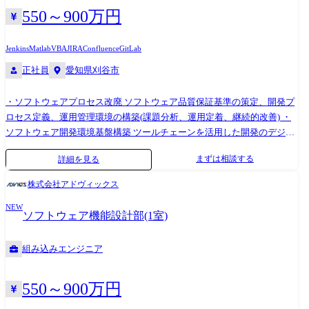
用ツール> ・C言語 ・MATLAB/Simulink
550～900万円
Jenkins
Matlab
VBA
JIRA
Confluence
GitLab
正社員
愛知県刈谷市
・ソフトウェアプロセス改廃 ソフトウェア品質保証基準の策定、開発プ
ロセス定義、運用管理環境の構築(課題分析、運用定着、継続的改善) ・
ソフトウェア開発環境基盤構築 ツールチェーンを活用した開発のデジタ
ル化戦略策定、構築、展開、ソフトウェアテスト・開発支援環境の構築
まずは相談する
詳細を見る
(CI/CD環境、バーチャル検証環境、自動テスト) ・シミュレーション環境
導入による早期検証の実現/開発サイクル短縮(フィードバックループ高速
株式会社アドヴィックス
化) ※経験や希望に応じ、担当業務を決定いたします <業務での使用ツー
NEW
ル> C/C++、Python、VBA、Redmine、JIRA/Confluence、Git、SVN、
ソフトウェア機能設計部(1室)
Jenkins、WinAMS、MATLAB/Simulink、PolySpace、QA-C、WinAMS、
Doors、EnterpriseArchitect、UnderStand、LATIX、FOSSID、HILS/MILS
組み込みエンジニア
550～900万円