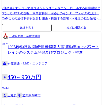
ードウェア設計)部隊と協働し製品を開発したり、顧客や顧客先に製品を
として、まだキャリアが浅い方は、一時的に実際の製造拠点である那珂
導入・据付・アフターサービスをする部隊から、実際に現場で使用され
<部概要> エンジンマネジメントシステムをコントロールする制御構築と
地区マリンサイトで当社製品を学んで頂くことを想定しております。 ご
た際のフィードバックを受けたりできるので、ものづくりの醍醐味を感
エンジンECUの基盤、車体側制御・回路とのインターフェイスの設計、
経験・スキル・希望に応じて配属拠点は決定したいと思っております。
じることが出来ます。 また、当部署では多岐に渡る製品を担当している
CANなどの通信制御を設計し開発・構築する部署 <入社後の担当領域> 新
【変更の範囲】会社の定める業務 キャリアパスについて ●評価ソフトウ
為、他製品へチャレンジする機会もございます。 ・当部署は若手～ベテ
車開発プロジェクトにおいて、車両/エンジン/システムでの使われ方/要
ェア設計部の中で、製品や工程が複数あるので、組織内でもエンジニア
まずは相談する
詳細を見る
ランまで在籍しており、お互いの技術を学びあう機会もございます。 製
求に基づきエンジンマネジメントシステムで使用する制御の開発を行
としてスキルアップ頂ける環境がございます。 どのようなキャリアをご
品によりますが、1チーム5名前後～20名越えとプロジェクトとしても
い、車両/エンジンの目標達成に貢献する。 (具体的には) エンジンをコン
希望されるか次第なものの、現在、当部署では常時2、3名がアメリカの
三菱自動車工業株式会社
様々な構成がございます。ソフトウェアエンジニアとしてキャリアを構
トロールする制御(プログラム作成)、エンジンをコントロールするECUの
関連会社に出向しており、海外の関連会社への出向やメイン顧客である
築したい方には最適な環境です。 <②評価制御システム設計部について>
NEW
設計(インターフェイス回路)、車体側との通信制御、協調制御の制御開発
韓国と台湾への出張など、海外経験を積む機会もございます。 ●評価制
100749(勤務地:岡崎/担当:開発人事)電動車向けパワート
・全体で約50名の部署で、電子線装置グループ(20名)、光学装置グルー
全般 <使用ツール> ・CAD(CATIA) ・MATLAB/Simulink
御システム設計部ではハードとソフトの両側面を持ったエンジニアとし
レインのシステム開発及びプロジェクト推進
プ(10名)、共通技術グループ(20名)の3グループに分かれています。半導
て専門性を高め、部を横断して活躍頂けます。 ●キャリア入社者向け育
体評価装置(電子線装置)の電気設計を担っています。 1～2つの製品を担
成プログラム、階層別研修、集合研修、外部講座受講による自己開発(費
研究開発（R&D）エンジニア
当いただき、装置自体の開発、生産設計などを行います。同じ装置でも
用会社負担)など、日立ハイテクには多種多様な教育・育成支援制度が設
顧客によって仕様が大幅に異なるため、顧客仕様に合わせた開発が求め
けられています。
られます。 ・担当いただく製品は電子線を使った製品のため、アナログ
450～950万円
回路設計をベースとしつつ、電子ビームの制御についても業務の中で習
得いただきます。特に電子線装置ではハードとソフトを担う制御のエン
Matlab
ジニアが必要であり、電気エンジニアとソフトウェアエンジニアの両側
正社員
愛知県岡崎市
面を担える方を募集しております。 【変更の範囲】会社の定める業務 ●
働き方 入社後すぐは業務を覚えていただくために、基本的出社をしてい