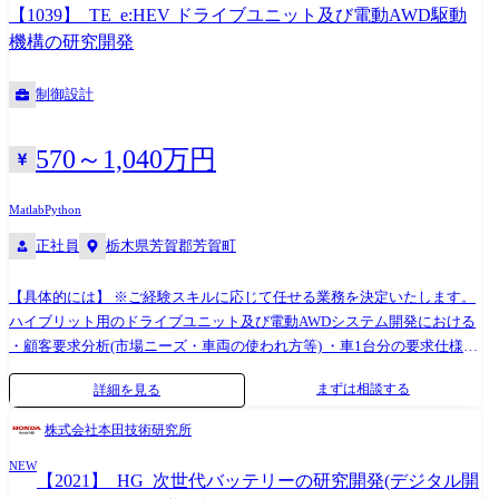
発チーム等、複数の開発チームとのやりとりが発生いたします。 ※業務
【1039】_TE_e:HEV ドライブユニット及び電動AWD駆動
上、海外現地法人・取引先等とのやり取りが発生します。 ※将来的に
機構の研究開発
は、海外駐在の可能性もございます。 ※専門性や適性、会社ニーズなど
を踏まえ、会社が定める業務への配置転換を命じる場合があります。
制御設計
【開発ツール】 MATLAB/SIMULINK、SysMLツール、HILS、その他
Honda専用ツール INCA(適合/計測ツール)、LabVIEW、CAE、Python 等
570～1,040万円
Matlab
Python
正社員
栃木県芳賀郡芳賀町
【具体的には】 ※ご経験スキルに応じて任せる業務を決定いたします。
ハイブリット用のドライブユニット及び電動AWDシステム開発における
・顧客要求分析(市場ニーズ・車両の使われ方等) ・車1台分の要求仕様の
策定及びその具現化と実車検証 ・求められる環境性能、商品性能仕様の
まずは相談する
詳細を見る
策定、システム仕様の検討 ・駆動システム・関連コンポーネントのベン
チおよび実車テスト・評価 ・シミュレーション、バーチャル技術を活用
株式会社本田技術研究所
した開発効率向上に向けた開発プロセスの進化 ※AWDの役割とは・・・
NEW
駆動力を4つのタイヤに配分し、安定性や走破性を向上させること。直進
【2021】_HG_次世代バッテリーの研究開発(デジタル開
性能だけでなく、旋回性能にも大きく影響を与えます。そのため、サス