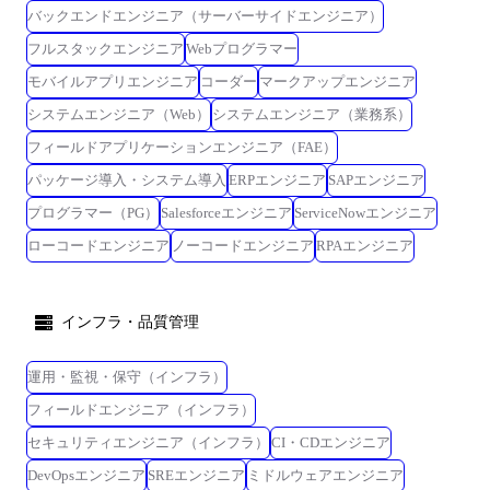
推進 ・中長期視点での技術戦略立案および重要な技術意思決定 ・エンジ
バックエンドエンジニア（サーバーサイドエンジニア）
ニア発の企画・改善アイデアの立案および実行 ●従事すべき業務の変更
フルスタックエンジニア
Webプログラマー
の範囲 会社の定める業務 主な技術スタック ●開発言語・フレームワー
モバイルアプリエンジニア
コーダー
マークアップエンジニア
ク・ライブラリ 【フロントエンド】 -
TypeScript/React/Vite/Storybook/HTML/CSS 【サーバーサイド】 -
システムエンジニア（Web）
システムエンジニア（業務系）
TypeScript(Express.js/Node.js) -Kotlin(Ktor/Spring Boot) -Go/Ruby(Ruby on
フィールドアプリケーションエンジニア（FAE）
Rails)/C# ●データベース・検索基盤 -PostgreSQL/Cloud SQL -Aurora
パッケージ導入・システム導入
ERPエンジニア
SAPエンジニア
MySQL/Aurora PostgreSQL -DynamoDB/Elasticsearch/OpenSearch -
Redshift/BigQuery/Cloud Spanner/Cloud Firestore ●インフラ / プラットフ
プログラマー（PG）
Salesforceエンジニア
ServiceNowエンジニア
ォーム -Google Cloud(Cloud Run/App Engine/Cloud Functions/Cloud
ローコードエンジニア
ノーコードエンジニア
RPAエンジニア
Tasks/GKE など) -AWS(EC2/ECS/Fargate/Lambda/S3/SQS/Kinesis/Athena な
ど) -Azure(App Service/Functions/Service Bus/Cosmos DB など) -Cloudflare
●コンテナ・IaC・構成管理 -Docker/Kubernetes/GKE Autopilot -
インフラ・品質管理
Terraform(HCP Terraform)/Ansible/Chef/Bicep/Packer ●CI/CD・テスト -
GitHub Actions/CircleCI/Azure DevOps/Argo CD/Cloud Build/Jenkins ●運
用・監視 -Datadog/Grafana/New Relic/Zabbix -Cloud Monitoring/Cloud
運用・監視・保守（インフラ）
Logging/Cloud Trace -Splunk/Fluentd/Application Insights/Opsgenie/Sentry
フィールドエンジニア（インフラ）
●その他(ソースコード管理・コミュニケーション・デザイン連携etc) -
セキュリティエンジニア（インフラ）
CI・CDエンジニア
GitHub ●記載内容に関する注意事項 本求人票に記載の内容は、会社の方
針によって変更になる可能性があります。
DevOpsエンジニア
SREエンジニア
ミドルウェアエンジニア