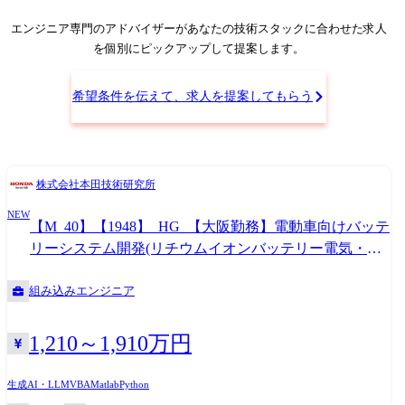
バッテリー状態(SOH/SOC)推定や劣化診断ロジックの研究。 外部インフ
ラとの連携も見据えた、次世代BMS(バッテリーマネジメントシステム)
エンジニア専門のアドバイザー
があなたの技術スタックに合わせた求人
の技術仕込み。 【使用ツール】 MATLAB/Simulink, Python, GT-Autolion
を個別にピックアップして提案します。
※専門性や適性、会社ニーズなどを踏まえ、会社が定める業務への配置
転換を命じる場合があります
希望条件を伝えて、求人を提案してもらう
株式会社本田技術研究所
NEW
【M_40】【1948】_HG_【大阪勤務】電動車向けバッテ
リーシステム開発(リチウムイオンバッテリー電気・制
御領域/管理職)
組み込みエンジニア
1,210～1,910万円
生成AI・LLM
VBA
Matlab
Python