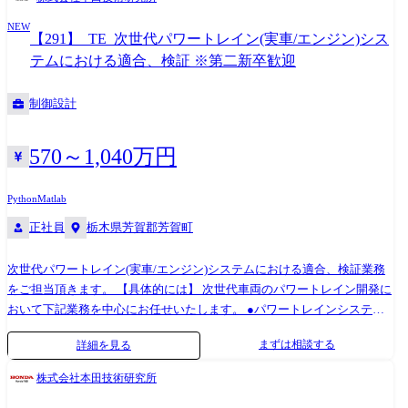
施している事から、個人情報を各社へ提供致します。 予めご了承頂きま
りが発生いたします。 ※業務上、海外現地法人・取引先等とのやり取り
すよう、お願い申し上げます。 <提供先> ・株式会社日立ハイテク ・株
NEW
が発生します。 ※将来的には、海外駐在の可能性もございます。 ※専門
【291】_TE_次世代パワートレイン(実車/エンジン)シス
式会社日立ハイテクフィールディング
性や適性、会社ニーズなどを踏まえ、会社が定める業務への配置転換を
テムにおける適合、検証 ※第二新卒歓迎
命じる場合があります。 【開発ツール】 MATLAB/SIMULINK、SysML
ツール、HILS、その他Honda専用ツール INCA(適合/計測ツール)、
制御設計
LabVIEW、CAE、Python 等
570～1,040万円
Python
Matlab
正社員
栃木県芳賀郡芳賀町
次世代パワートレイン(実車/エンジン)システムにおける適合、検証業務
をご担当頂きます。 【具体的には】 次世代車両のパワートレイン開発に
おいて下記業務を中心にお任せいたします。 ●パワートレインシステ
ム・関連コンポーネントの単体ベンチおよび実車テスト・評価 ご経験・
まずは相談する
詳細を見る
スキルに応じて下記業務もお任せしていく予定です。 ●車1台分としての
システムコンセプト設計及びその具現化と実機検証 ●求められる環境性
株式会社本田技術研究所
能、商品性能の具現化技術の開発とその適合 ※先行開発チームや機種開