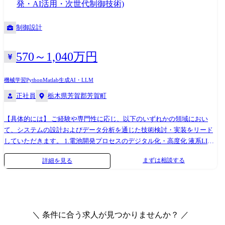
発・AI活用・次世代制御技術)
ペンションやステアリング、ブレーキといった関連部署と連携しなが
ら、駆動力配分を適切にコントロールし、意のままの運転フィーリング
制御設計
を実現することが求められます。 ※業務上、海外現地法人・取引先等と
のやり取りが発生します。 ※専門性や適性、会社ニーズなどを踏まえ、
会社が定める業務への配置転換を命じる場合があります。 【ご担当コン
570～1,040万円
ポーネント例】 デファレンシャル・ギア・シャフト等のハード開発 【開
発ツール】 ・Microsoft Excel / PowerPoint / Copilot等のオフィスツール
機械学習
Python
Matlab
生成AI・LLM
・Matlab等の解析ツール ・Python等のプログラミング言語
正社員
栃木県芳賀郡芳賀町
【具体的には】 ご経験や専門性に応じ、以下のいずれかの領域におい
て、システムの設計およびデータ分析を通じた技術検討・実装をリード
していただきます。 1.電池開発プロセスのデジタル化・高度化 液系LIB
の知見に基づいた、物理シミュレーション(CAE)モデルの構築。 実験デ
まずは相談する
詳細を見る
ータや製造工程データに対するAI・機械学習を用いた解析および予測モ
デルの開発。 デジタル技術を活用した開発意思決定の迅速化に向けた
「開発の仕組み」の構築。 【使用ツール】 Python, 各種AIツール,
MATLAB/Simulink, GT-Autolion, COMSOL 2.次世代バッテリー制御技術
の開発 車両搭載後の電池性能を最大限に引き出すための、次世代制御ア
＼ 条件に合う求人が見つかりませんか？ ／
ルゴリズムの検討・実装。 市場の車両走行データを活用した、高精度な