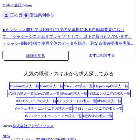
Matlab
C言語
Python
正社員
愛知県刈谷市
●ミッション 弊社では100年に1度の変革期にある自動車業界におい
て、”シャシーシステムサプライヤ”として、以下に取り組んでいます。
・シャシｰ制御技術で車両全体のデータを統合、更なる価値提供を実現す
る車両統合制御システム開発 ・ブレーキ制御用コンピュータが保有する
まずは相談する
詳細を見る
車両状態、路面状態等のデータを分析・演算し各サービスへ提供し社会
貢献を行う 当ポジションは上記取り組みを加速させるべく、2023年1月
より新設された部署・ポジションとなり、今後の弊社を担う非常に重要
人気の職種・スキルから求人探してみる
かつ注目度の高い事業領域・役割となっております。 自動車に欠かす事
のできない”ブレーキ”という製品領域において国内外トップクラスシェ
#
Python
の求人一覧
#
Go
の求人一覧
#
Next.js
の求人一覧
#
TypeScript
の求人一覧
アを誇る当社にて、次世代の車両制御システムにおけるソフトウェア開
#
AWS
の求人一覧
#
Java
の求人一覧
#
React
の求人一覧
#
SREエンジニア
の求人一覧
発をお任せいたします。 【主な業務内容】 ・車両メーカーや他サプライ
#
AIエンジニア
の求人一覧
#
テックリード
の求人一覧
#
PM
の求人一覧
ヤとの協業によるシャシー全体のデータを活用した「車両統合制御シス
#
セキュリティエンジニア
の求人一覧
#
フロントエンジニア
の求人一覧
テム」の開発 →ソフトウェア開発を始めとし、ゆくゆくは仕様開発や車
#
バックエンドエンジニア
の求人一覧
#
社内SE
の求人一覧
両適合といった一連の業務をご担当頂きたいと考えております。 ・豊富
なシャシー系データを活用し社会に貢献する「データ利活用」開発 <プ
株式会社アドヴィックス
ロジェクト事例:2023年3月3日 ニュースリリース> 今回の実証実験には、
NEW
クルマの安全機能である横滑り防止装置(ESC)の開発でアドヴィックスが