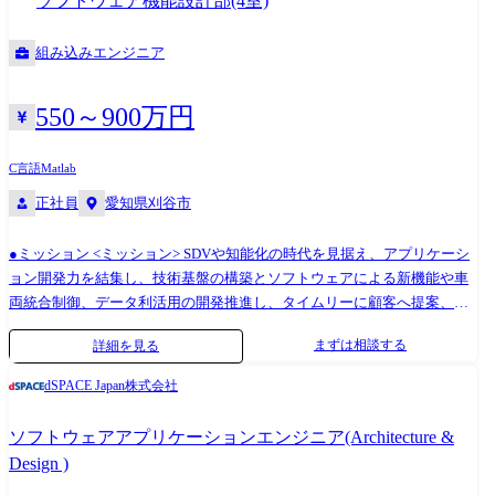
ソフトウェア機能設計部(4室)
培ってきた車重推定技術を応用します。具体的には、可燃ごみ収集車の
車両走行情報(車速や前後加速度など)をクラウド演算して車両の重量をリ
組み込みエンジニア
アルタイムで推定することで、従来は算出が難しかった地域ごとのごみ
排出量データの取得に取り組みます。 ●開発ツール/環境
550～900万円
MATLAB/simulink、C言語、Python
C言語
Matlab
正社員
愛知県刈谷市
●ミッション <ミッション> SDVや知能化の時代を見据え、アプリケーシ
ョン開発力を結集し、技術基盤の構築とソフトウェアによる新機能や車
両統合制御、データ利活用の開発推進し、タイムリーに顧客へ提案、市
場へ投入する。(SDV:Software Defined Vehicle) <主要業務> ・電動パーキ
まずは相談する
詳細を見る
ングブレーキにおけるソフトウェア開発・設計業務 ブレーキ制御を中心
として車両制御ソフトウェア設計開発等に従事いただきます。 具体的に
dSPACE Japan株式会社
は、 電動パーキングブレーキ制御を行うためのアプリケーション開発、
フェールセーフ開発、車両ネットワークソフトウェア設計、等様々な領
ソフトウェアアプリケーションエンジニア(Architecture &
域をご担当いただきます。 ※ご経験に応じて、ソフトウェア開発実装・
Design )
PM(プロジェクトマネジメント)のいずれかをご担当いただく予定です。