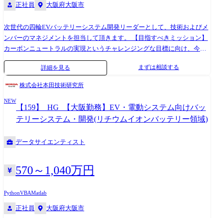
正社員
大阪府大阪市
次世代の四輪EVバッテリーシステム開発リーダーとして、技術およびメ
ンバーのマネジメントを担当して頂きます。 【目指すべきミッション】
カーボンニュートラルの実現というチャレンジングな目標に向け、今
後、進化拡大してゆく電動車および、その先のエコロジーな社会のキー
まずは相談する
詳細を見る
コンポーネントである、エネルギーストレージシステム用リチウムイオ
ンバッテリーシステムの研究開発を行っています。我々は信頼性と商品
株式会社本田技術研究所
魅力を高次元で両立させ、日々変化するお客様のニーズを具現化し、高
NEW
効率なバッテリーシステムの開発を推進することでカーボンニュートラ
【159】_HG_【大阪勤務】EV・電動システム向けバッ
ルな社会の実現を目指していきます。 【具体的には】 ●車載用リチウム
テリーシステム・開発(リチウムイオンバッテリー領域)
イオンバッテリーの開発 ・バッテリーサプライヤとの要求仕様書および
SPECのとりまとめ・管理・検証 ・バッテリー適用技術(材料・機構部
データサイエンティスト
品・製造技術)の探索・開発 ●リチウムイオンバッテリー制御開発(状態推
定・入出力管理・故障検知) ・仕様書および適用技術のとりまとめ・管
理・検証 ・制御アルゴリズム開発と制御設定 ・セルおよび組電池、バッ
570～1,040万円
テリーパックシステム、実車による制御検証 ●各種CAE・シミュレーシ
ョンツールを用いた性能・耐久性予測技術の開発 ●電池リサイクル技術
Python
VBA
Matlab
の開発 ●リチウムイオンバッテリー関連サプライヤーとの部品開発 ●関
正社員
大阪府大阪市
連技術調査・探索および将来戦略・コンセプト立案 ●グループメンバー