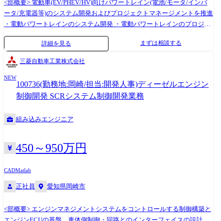
ただきますが、後々は在宅勤務と出社勤務、ハイブリットに使い分けて
<部概要> 電動車(EV/PHEV/HV)向けパワートレイン(電池/モータ/インバ
業務していただくことも可能です。 那珂地区マリンサイトが拠点です
ータ/充電器等)のシステム開発およびプロジェクトマネージメントを推進
が、晴海(東京)にも拠点がございます。実際に顧客先に訪問しての業務を
・電動パワートレインのシステム開発 ・電動パワートレインのプロジェ
メインでお任せする場合は、国内外に顧客先があるので、出張しやすい
クト推進 ・電動パワートレインのアライアンス推進 <入社後の担当領域>
まずは相談する
詳細を見る
晴海の所属を検討しております。 ソフトウェアエンジニアとして、まだ
ご経験・希望を元に、以下のいずれかの業務からスタートいただきま
キャリアが浅い方は、一時的に実際の製造拠点である那珂地区マリンサ
す。 ・電動パワートレインのシステム開発の実務リーダーもしくは実務
三菱自動車工業株式会社
イトで当社製品を学んで頂くことを想定しております。 ご経験・スキ
者 -車両の目標性能から各コンポーネント(電池/モーター/インバータ
ル・希望に応じて配属拠点は決定したいと思っております。 キャリアパ
NEW
ー/充電器等)のハード/ソフトへ性能/機能の割付をするシステム開発の推
100736(勤務地:岡崎/担当:開発人事)ディーゼルエンジン
スについて ●評価ソフトウェア設計部の中で、製品や工程が複数あるの
進 -動力性能/エネルギーマネジメント/熱マネージメント等のシミュレ
制御開発 SCRシステム制御開発業務
で、組織内でもエンジニアとしてスキルアップ頂ける環境がございま
ーション検討 ・電動パワートレインのプロジェクト推進の実務リーダー
す。 どのようなキャリアをご希望されるか次第なものの、現在、当部署
もしくは実務者 -各コンポーネント開発の計画策定、推進 ・電動パワ
組み込みエンジニア
では常時2、3名がアメリカの関連会社に出向しており、海外の関連会社
ートレインのアライアンス推進の実務リーダーもしくは実務者 ₋アライ
への出向やメイン顧客である韓国と台湾への出張など、海外経験を積む
アンス先開発部品の活用のための技術検討および契約 <使用ツール> 汎用
機会もございます。 ●評価制御システム設計部ではハードとソフトの両
開発ツール(MATLAB、Simulinkなど)
450～950万円
側面を持ったエンジニアとして専門性を高め、部を横断して活躍頂けま
す。 ●キャリア入社者向け育成プログラム、階層別研修、集合研修、外
CAD
Matlab
部講座受講による自己開発(費用会社負担)など、日立ハイテクには多種多
正社員
愛知県岡崎市
様な教育・育成支援制度が設けられています。
<部概要> エンジンマネジメントシステムをコントロールする制御構築と
エンジンECUの基盤、車体側制御・回路とのインターフェイスの設計、