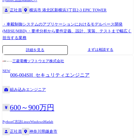
Python
C言語
Matlab
C++
正社員
横浜市 港北区新横浜3丁目2-3 EPIC TOWER
・車載制御システムのアプリケーションにおけるモデルベース開発
(MBSE/MBD) ・要求分析から要件定義、設計、実装、テストまで幅広く
担当する業務
まずは相談する
詳細を見る
三菱電機ソフトウエア株式会社
NEW
006-004SH_セキュリティエンジニア
組み込みエンジニア
600～900万円
Python
C言語
Linux
Windows
Matlab
正社員
神奈川県鎌倉市