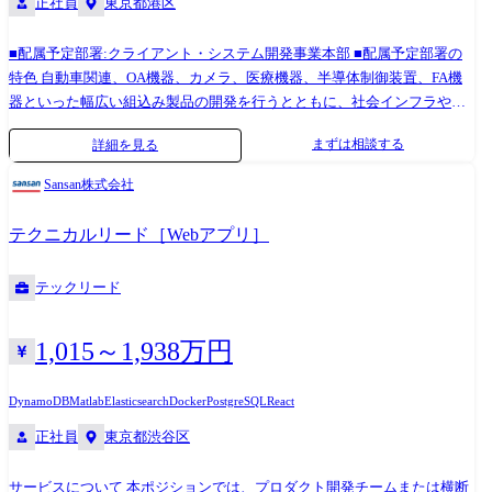
正社員
東京都港区
連技術調査・探索および将来戦略・コンセプト立案 ●グループメンバー
のマネジメント業務 (1on1によるコーチングやメンタリングを通した育
成支援および人事評価を通した成長促進やキャリア支援等) ※社内関連部
■配属予定部署:クライアント・システム開発事業本部 ■配属予定部署の
門(栃木/大阪拠点バッテリー開発メンバー)や社外(材料部品メーカー・バ
特色 自動車関連、OA機器、カメラ、医療機器、半導体制御装置、FA機
ッテリー評価機関・お取引様企業)と連携して業務を推進いただきます。
器といった幅広い組込み製品の開発を行うとともに、社会インフラや防
※専門性や適性、会社ニーズなどを踏まえ、会社が定める業務への配置
衛・宇宙領域のシステム開発、組込み機器をエッジとしてWindowsアプ
まずは相談する
詳細を見る
転換を命じる場合があります。 【開発ツール】 ※ミッションにより異な
リ、Webアプリやサーバー開発も行うIoT開発を行っております。 要件定
ります ・AI/DXツール:Copilot、Claude Code、Gemini 等 ・設計/解析ツ
義・基本設計といった上流工程から実装・試験の下流工程までこなせる
Sansan株式会社
ール:CATIA V5/V6、各種CAEツール 等 ・分析/シミュレーションツー
SEクラスや元気のある若手メンバーが多く在籍しております。 開発環
ル:SEM系/X線系の分析装置、一般的な電気/機械系の計測器、
境・技術要素の変化が激しい分野ですが、新しい技術の習得は積極的に
テクニカルリード［Webアプリ］
MATLAB、Simulink、Labview 等 ・データ分析プログラミング:Python、
行い、 モデルベース開発や自動テスト環境の導入、生成AIの活用など新
VBA 等 ・評価/計測ツール:温度、応力、騒音測定等の試験機器、EMC評
しい開発手法やツール導入も行なっています。 コミュニケーションが積
テックリード
価設備 等
極的に取れるメンバーがたくさん在籍しているので活気溢れる 部署にな
っております。 ※職務内容変更の可能性:有 ※変更の範囲:会社の定める
業務 担当プロジェクトの成功に向けてマネージメントの対応、エンジニ
1,015～1,938万円
アリングの対応を行っていただきます。マネージメントに関しては、プ
ロジェクトの見積りや開発計画の作成、進捗管理/リスク管理、リソース
DynamoDB
Matlab
Elasticsearch
Docker
PostgreSQL
React
調整などの対応、エンジニアリングにおいては、仕様検討やアーキテク
正社員
東京都渋谷区
チャ設計といった上流工程の対応、技術課題解決、成果物レビューでの
品質確保など対応いただきます。プロジェクトを推進するにあたり、後
サービスについて 本ポジションでは、プロダクト開発チームまたは横断
進の育成も行っていただきます。 お客様や他部署との調整・交渉、営業