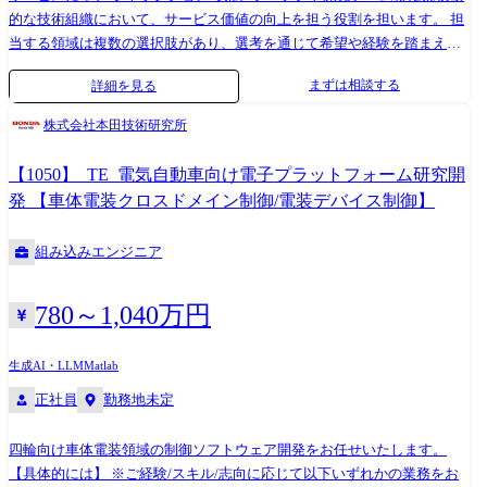
的な技術組織において、サービス価値の向上を担う役割を担います。 担
と連動して技術提案活動をすることもあり、チャレンジと成長ができる
当する領域は複数の選択肢があり、選考を通じて希望や経験を踏まえ、
魅力的なポジションです。 これまでのマネージメント経験や、リーダー
最適なチーム・領域を提案します。希望があれば、応募時にお知らせく
シップ能力、コミュニケーション能力、問題解決力を存分に発揮し、プ
まずは相談する
詳細を見る
ださい。 担当プロダクト・領域例 ・Sansan:名刺や企業情報、営業履歴
ロジェクトの成功に貢献していただける方を求めています。 主要なお客
を一元管理して全社で共有できるようにすることで、売上拡大とコスト
様先 自動車/家電/医療機器/社会インフラ/産業機器など、幅広い業界のお
株式会社本田技術研究所
削減を同時に実現するビジネスデータベース ・Eight:価値ある出会いを
客様の案件に参画いただきます。 案件例 ＜ADAS関連ECU開発＞ 【担当
つなぐ、ビジネスのための名刺アプリ ・Bill One:請求書受領、経費精
工程】要件定義～システムテスト 【規模】100名(機能チームは10名前後)
【1050】_TE_電気自動車向け電子プラットフォーム研究開
算、債権管理といった、さまざまな業務領域の課題を解決する、経理AX
【期間】1年 【開発言語】C、MATLAB Simulink 【開発手法】ウォータ
発 【車体電装クロスドメイン制御/電装デバイス制御】
サービス ・Contract One:契約書をはじめとする取引書類をデータ化し、
ーフォール型 【作業場所】弊社オフィス内 ＜車載コックピット フロン
取引の条件や変遷を可視化することで、機会の損失や信用の低下を防
トエンド開発＞ 【担当工程】要件定義～システムテスト 【規模】5名～
組み込みエンジニア
ぎ、企業の利益を守る、取引管理サービス ・データ基盤/統合領域:企業
10名 【期間】9ヶ月 【開発言語】Java、Flutter 【開発手法】アジャイル
内外のデータを統合し、ビジネスデータベースとして活用するための基
開発 【作業場所】弊社オフィス内 ＜半導体制御装置向けWindowsアプリ
盤サービス いずれの領域も事業成長にあわせて組織規模が急拡大してお
ケーション開発＞ 【担当工程】要件定義～保守運用 【規模】10名～20名
780～1,040万円
り、新機能開発、スケールに耐えるアーキテクチャ設計、技術的負債の
【期間】6ヶ月 【開発言語】C#、C++ 【開発手法】ウォーターフォール
解消、グローバル展開など、大きな技術課題・組織課題に取り組むフェ
開発 【作業場所】弊社オフィス内 ＜産業機器制御システム開発＞ 【担
生成AI・LLM
Matlab
ーズにあります。 具体的な業務 テックリード/アーキテクトとしてプロ
当工程】基本設計～保守運用 【規模】5名～10名 【期間】9ヶ月 【開発
正社員
勤務地未定
ダクト価値を最速かつ高品質で届けるための技術戦略・アーキテクチャ
言語】C++ 【開発手法】ウォーターフォール開発 【作業場所】弊社オフ
ー設計・基盤改善をリードします。 新機能開発から長期的な技術課題解
ィス内
決まで、プロダクトの成長と組織の技術力向上に幅広く関わるポジショ
四輪向け車体電装領域の制御ソフトウェア開発をお任せいたします。
ンです。 ・プロダクトの新機能開発・既存機能の改善および運用 ・重要
【具体的には】 ※ご経験/スキル/志向に応じて以下いずれかの業務をお