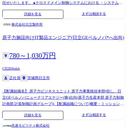
プロジェクトにおける技術リード/アーキテクチャー設計 ・開発効率・ス
任せいたします。 ●クロスドメイン制御システムにおける ・システムコ
ケーラビリティを高めるための基盤改善・技術刷新の推進 ・技術的負債
ンセプト設計・アーキテクチャ策定及びその具現化と実車検証 ・お取引
まずは相談する
詳細を見る
の可視化と解消、将来を見据えたアーキテクチャー最適化 ・各チームへ
先様と連携した制御ソフトウェアの設計 ・次世代の研究や技術探索 ※ク
の技術支援、レビュー、設計・実装の伴走、メンバー育成 ・プロダクト
ロスドメイン制御とは・・・(例)内外装システムと安全システムのソフト
株式会社日立製作所
横断の技術課題の発見と解決、技術スタック選定のリード ・パフォーマ
ウェア要求を統合し、最適な制御を行います。 ※関連開発部門やデザイ
ンス改善、マイクロサービス化、機械学習/LLM 活用基盤の整備などの
ン部門、お取引先との密な協調による連携業務を行います。 ●各電装部
原子力施設向けIT製品エンジニア(日立GEベルノバ*へ出向)
推進 ・中長期視点での技術戦略立案および重要な技術意思決定 ・エンジ
品の制御システムにおける ・システム要求に基づいた制御コンセプトの
ニア発の企画・改善アイデアの立案および実行 ●従事すべき業務の変更
構築、及び要求仕様の策定 ・アーキテクチャ設計、ソフトウェア仕様の
の範囲 会社の定める業務 主な技術スタック ●開発言語・フレームワー
設計、及び検証・テスト業務 ・制御アルゴリズム/制御機能の設計および
780～1,030万円
ク・ライブラリ 【フロントエンド】 -
検証 ※専門性や適性、会社ニーズなどを踏まえ、会社が定める業務への
TypeScript/React/Vite/Storybook/HTML/CSS 【サーバーサイド】 -
配置転換を命じる場合があります。 【コンポーネント例】 サンルーフ/
C言語
Matlab
TypeScript(Express.js/Node.js) -Kotlin(Ktor/Spring Boot) -Go/Ruby(Ruby on
ワイパー/エアコン/ヒーター/シート/パワーウィンドウ/ドアミラー/パワ
正社員
茨城県日立市
Rails)/C# ●データベース・検索基盤 -PostgreSQL/Cloud SQL -Aurora
ースライドドア/オートライトセンサー等 【開発ツール】 Matlab、
MySQL/Aurora PostgreSQL -DynamoDB/Elasticsearch/OpenSearch -
Simulink、MBSE、MBD系ツール(Enterprise Architect、Rapsodyなど)
【配属組織名】 原子力ビジネスユニット 原子力事業統括本部(但し、日
Redshift/BigQuery/Cloud Spanner/Cloud Firestore ●インフラ / プラットフ
立GEベルノバニュークリアエナジー(株)出向(原子力生産本部 原子力制御
ォーム -Google Cloud(Cloud Run/App Engine/Cloud Functions/Cloud
計画部 計装制御計画グループ)) 【配属組織について(概要・ミッション
Tasks/GKE など) -AWS(EC2/ECS/Fargate/Lambda/S3/SQS/Kinesis/Athena な
等)】 日立GEベルノバは、日立GEベルノバニュークリアエナジー株式会
ど) -Azure(App Service/Functions/Service Bus/Cosmos DB など) -Cloudflare
まずは相談する
詳細を見る
社の略称です。 発電過程でCO2を排出することがない原子力発電は、地
●コンテナ・IaC・構成管理 -Docker/Kubernetes/GKE Autopilot -
球温暖化の防止をはじめとする日立グループの環境への取り組みの大き
Terraform(HCP Terraform)/Ansible/Chef/Bicep/Packer ●CI/CD・テスト -
先進モビリティ株式会社