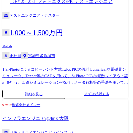
【FY25_25】フォトニクス/PICテストエンジニア
必要に応じて変更となる場合がございます。予めご了承ください。
AutoBox, MicroAutoBox III(dSpace社製)への実装・リアルタイム検証(実
車評価・検証) ・走行環境に応じたパラメータ調整と現地評価 ・既存制
テストエンジニア・テスター
御口ジックの改善・不具合対策・ドキュメント整備
1,000～1,500万円
Matlab
正社員
宮城県多賀城市
1.Si-Photoによるコヒーレント方式TxRx PICの設計 Lumericalや電磁界シ
ミュレータ、Tanner等のCADを用いて、Si-Photo PICの構造/レイアウト設
計を行う。回路シミュレーションやSパラメータ解析等の手法を用いて
PIC全体の動作予測や性能試算を行い、PICの仕様を作成する。 2.PICの評
まずは相談する
詳細を見る
価 VNAやAWGを用いてSi-Photoウェハ/PICの性能評価/動作実証を行う。
得られた結果を解析し、PIC設計最適化と仕様策定にフィードバックす
株式会社メドレー
る。また、試作開発と量産に適したSi-Photoウェハ/PICの評価系を構築
し、評価手法を確立する。 ●従事すべき業務の変更の範囲変更の範囲:会
インフラエンジニア/@link 大阪
社の定めるすべての業務
セキュリティエンジニア（インフラ）