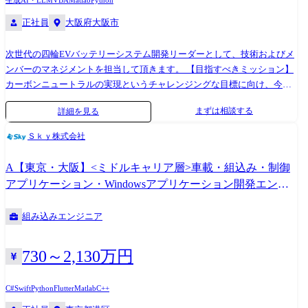
生成AI・LLM
VBA
Matlab
Python
正社員
大阪府大阪市
次世代の四輪EVバッテリーシステム開発リーダーとして、技術およびメ
ンバーのマネジメントを担当して頂きます。 【目指すべきミッション】
カーボンニュートラルの実現というチャレンジングな目標に向け、今
後、進化拡大してゆく電動車および、その先のエコロジーな社会のキー
まずは相談する
詳細を見る
コンポーネントである、エネルギーストレージシステム用リチウムイオ
ンバッテリーシステムの研究開発を行っています。我々は信頼性と商品
Ｓｋｙ株式会社
魅力を高次元で両立させ、日々変化するお客様のニーズを具現化し、高
効率なバッテリーシステムの開発を推進することでカーボンニュートラ
A【東京・大阪】<ミドルキャリア層>車載・組込み・制御
ルな社会の実現を目指していきます。 【具体的には】 ●車載用リチウム
アプリケーション・Windowsアプリケーション開発エンジ
イオンバッテリーの開発 ・バッテリーサプライヤとの要求仕様書および
ニア プロジェクトリーダー
SPECのとりまとめ・管理・検証 ・バッテリー適用技術(材料・機構部
組み込みエンジニア
品・製造技術)の探索・開発 ●リチウムイオンバッテリー制御開発(状態推
定・入出力管理・故障検知) ・仕様書および適用技術のとりまとめ・管
理・検証 ・制御アルゴリズム開発と制御設定 ・セルおよび組電池、バッ
730～2,130万円
テリーパックシステム、実車による制御検証 ●各種CAE・シミュレーシ
ョンツールを用いた性能・耐久性予測技術の開発 ●電池リサイクル技術
C#
Swift
Python
Flutter
Matlab
C++
の開発 ●リチウムイオンバッテリー関連サプライヤーとの部品開発 ●関