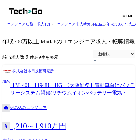
MENU
ITエンジニア転職・求人TOP
>
ITエンジニア求人検索
>
Matlab
>
年収700万円以上
年収700万以上 MatlabのITエンジニア求人・転職情報
9
該当求人数
件
1
~
9
件を表示
株式会社本田技術研究所
NEW
【M_40】【1948】_HG_【大阪勤務】電動車向けバッテ
リーシステム開発(リチウムイオンバッテリー電気・制
御領域/管理職)
組み込みエンジニア
1,210～1,910万円