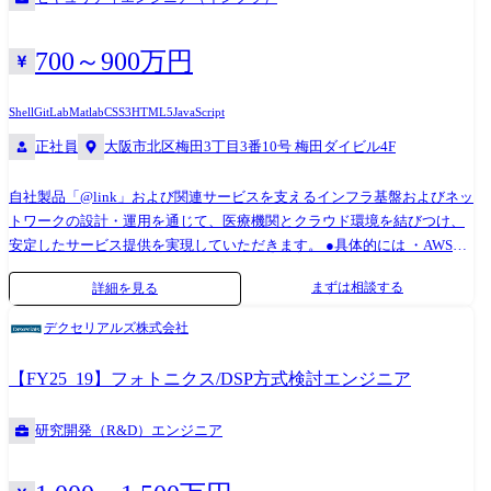
700～900万円
Shell
GitLab
Matlab
CSS3
HTML5
JavaScript
正社員
大阪市北区梅田3丁目3番10号 梅田ダイビル4F
自社製品「@link」および関連サービスを支えるインフラ基盤およびネッ
トワークの設計・運用を通じて、医療機関とクラウド環境を結びつけ、
安定したサービス提供を実現していただきます。 ●具体的には ・AWS上
のサービス群のサーバーおよび医療機関とのネットワークのインフラの
まずは相談する
詳細を見る
設計・構築・運用インフラの可用性・セキュリティ・拡張性を意識した
改善推進 ・医療機関や関連サービスとの連携を図り、技術的なサポート
デクセリアルズ株式会社
を提供する ・チーム内での知見共有を通じて、インフラ品質の向上を図
る。 ・障害調査やボトルネック解消に取り組み、パフォーマンス改善を
【FY25_19】フォトニクス/DSP方式検討エンジニア
実施する。 ・laCやスクリプトを活用した運用効率化の施策を提案・実
施 ●主な技術スタック ・IaCツール :Terraform、Ansible ・開発言語
研究開発（R&D）エンジニア
:PHP、HTML5、CSS3、JavaScript、Bash(Linux) ・ライブラリ等
:Laravel、jQuery ・データベース :PostgreSQL ・開発ツール :Cursor、
Windows + VisualStudioCode、Monaca、TeraTerm、WinSCP ・ソース管理