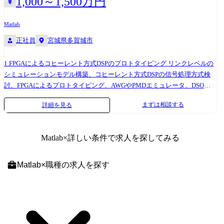
1,000～1,500万円
:GitLab ・インフラ :AWS、オンプレミスサーバ(RHEL) ・業務ツール
:Backlog、Slack、Zabbix、VMwarePlayer ●サービスについて 産婦人科領
Matlab
域に特化した業務支援システム「@link」を提供 ・20年に渡り、日本全
正社員
宮城県多賀城市
国の産婦人科領域に向き合い開発を続けてきたパッケージシステム ・高
いコストパフォーマンスを強みとし、700を超える機能と設定により、産
1.FPGAによるコヒーレント方式DSPのプロトタイピング リンクレベルの
婦人科医療機関の業務を効率化 ・導入実績として900施設を超え、産婦
シミュレーションモデル構築、コヒーレント方式DSPの信号処理方式検
人科領域では30%以上とトップシェア ・@linkを利用される方は年間約
討、FPGAによるプロトタイピング、AWGやPMDエミュレータ、DSOを
1,300万人、全国の妊産婦の30%・不妊治療患者の50%をカバー ※業務の
用いた実機評価系の構築/通信性能評価をおこなっていただきます。 2.設
変更の範囲:会社の定める業務
まずは相談する
詳細を見る
計環境整備、評価環境整備 シミュレータの保守更新、測定器の導入と保
守更新をおこなっていただきます。 ご入社後のキャリアアップ ご自身の
これまでのスキルを活かし、エキスパートとして外注先と協力し光通信
Matlab
×詳しい条件で求人を探してみる
向け信号処理方式検討をリーディングしていただき、FPGAプロトタイピ
ングを用いた実機評価を通じて、社内にシステムナレッジを蓄積してい
ただきたいと考えております。さらに社外との共同研究を通じて技術力
Matlab
×
職種
の求人を探す
の更なる向上を図り、組織の核となるメンバーとして、将来的には完全
内部設計が可能な組織の構築に貢献していただきたいです。 従事すべき
業務の変更の範囲 変更の範囲:会社の定めるすべての業務