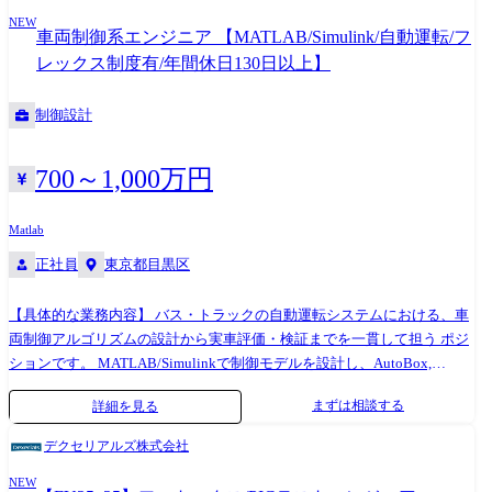
な柱となっています。 日立GEベルノバニュークリアエナジー株式会社
GitHub Actions/CircleCI/Azure DevOps/Argo CD/Cloud Build/Jenkins ●運
NEW
は、国内外の原子力発電プラントの再稼働・建設を推進しており、新型
用・監視 -Datadog/Grafana/New Relic/Zabbix -Cloud Monitoring/Cloud
車両制御系エンジニア 【MATLAB/Simulink/自動運転/フ
炉開発にも取り組んでいます。 計装制御計画グループは原子力発電所を
Logging/Cloud Trace -Splunk/Fluentd/Application Insights/Opsgenie/Sentry
レックス制度有/年間休日130日以上】
稼働するために必要な計装制御系の計画を取り纏めているグループで、
●その他(ソースコード管理・コミュニケーション・デザイン連携etc) -
プラントの重要な制御系を担っています。 また、計測制御系の知識を活
GitHub ●記載内容に関する注意事項 本求人票に記載の内容は、会社の方
制御設計
かしプラントのシミュレータやIT製品の開発・設計にも取り組んでいま
針によって変更になる可能性があります。
す。 ラインの中核として実務を担当しながら、近い将来(5年後程度)には
ラインの取り纏めとして業務を推進できることを期待しています。 御自
700～1,000万円
身のこれまでの技術的経験を活かしながら、自ら考え、社内外関係者と
積極的にコミュニケーションを取り、ラインメンバーを纏めて粘り強く
Matlab
対応し、最後までやり遂げることができる人財を求めております。 【携
正社員
東京都目黒区
わる事業・ビジネス・サービス・製品など】 沸騰水型原子力発電プラン
ト、再処理工場他原子力関連設備全般。 【職務概要】 原子力プラントの
プラントシミュレータやIT製品の計画・設計等 【職務詳細】 プラントシ
【具体的な業務内容】 バス・トラックの自動運転システムにおける、車
ミュレータや原子力IT製品の計画・設計・製作 【働く環境】 ・20代から
両制御アルゴリズムの設計から実車評価・検証までを一貫して担う ポジ
60代までを含む30~40名程度、明るくコミュニケーション能力の高いメ
ションです。 MATLAB/Simulinkで制御モデルを設計し、AutoBox,
ンバーで構成されています (経験者採用入社者もおり、1ユニット10名以
MicroAutoBox IIIを用いて机上および実際の車両上でリアルタイムに動か
まずは相談する
詳細を見る
下で、ご入社後も安心して業務に取り組んでいただけるサポート体制が
して評価・検証することが、このポジションの主な業務です。 全国各地
あります。) ・在宅勤務可 (入社から業務に慣れるまではOJTの為出社い
の実証実験現場にも出向き、路線・天候・車両特性に応じたパラメータ
デクセリアルズ株式会社
ただきますが、業務に慣れていただいた後については勤務地についての
調整や走行評価を担います。 具体的には: ・MATLAB/Simulink(Math
ご相談も可能です。) ※上記内容は、募集開始時点の内容であり、入社後
NEW
Works社製)を使った車両制御アルゴリズムの設計・モデル化(MIL評価) ・