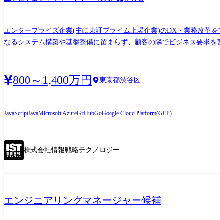
エンタープライズ企業(主に東証プライム上場企業)のDX・業務改革を
なるシステム構築や基盤整備に留まらず、顧客の隣でビジネス要求を
ンです。 【業務詳細】 ●戦略立案・要件定義:顧客の業務課題を深
ードマップ策定など)を行います。 ●全体設計・進行管理:データ収
当します。 ●ステークホルダー調整(橋渡し):ビジネス部門・IT部
800～1,400万円
東京都渋谷区
成長:自社のエンジニアや専門チーム(インフラ、AI、データエンジニ
し、見積もり検討や客先訪問を通じて新規案件獲得や案件拡大のサポートを行います。 【技術スタック・使用ツール】 クラウド: AWS / Azure / GCP など DWH: 
Redshift / Databricks など ETL/BI: dbt, TROCCO, Tableau, Power 
JavaScript
Java
Microsoft Azure
GitHub
Go
Google Cloud Platform(GCP)
Slack, 生成AIツール (ChatGPT, Claude等)
株式会社情報戦略テクノロジー
エンジニアリングマネージャー候補