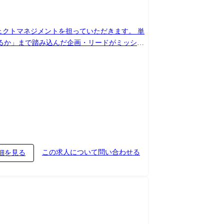
ジェクトマネジメントを担っていただきます。 単
るか」まで踏み込んだ企画・リードがミッショ
開発を考慮したプロジェクト設計(現状調査、ロ
を用いた柔軟なプロジェクト推進・品質管理を担
定に関与します。 ●チームビルディング・組織
います。 新規案件獲得サポート:営業と連携
(Laravel) 手法・ツール: アジャイル/スクラム, Git, Jira,
この求人について問い合わせる
細を見る