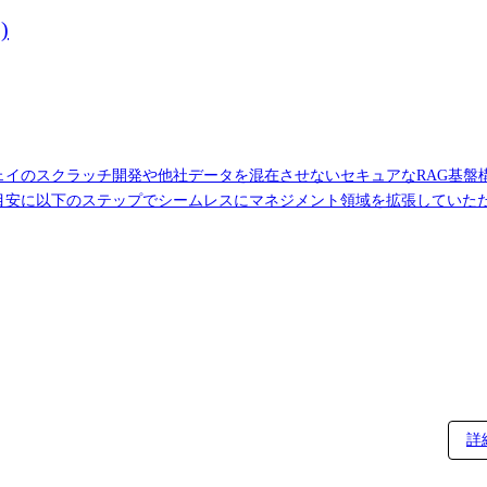
)
ウェイのスクラッチ開発や他社データを混在させないセキュアなRAG基
目安に以下のステップでシームレスにマネジメント領域を拡張していた
の仕様折衝、ロードマップの共同策定 ・メンバー(5〜10名規模)の目
かる強いEM(プレイングマネージャー)」としての活躍を期待しています。 【職務内容
設計、開発 ・各種LLM(OpenAI, Anthropic, Bedrock等)
性、強固なデータ分離)を徹底したセキュアなデータパイプラインの構築 
義と開
ベントのファシリテーション、タスクアサインと進捗管理 ・メンバーのコ
新規エンジニアの採用面接 ●部門説明 【所属部署・配属組織】2026年6月現在 アドバ
・開発に取り組む研究開発部門(立ち上げ当初30名から倍以上に成長) └
詳
がい ・チーム内での技術の情報共有が積極的、デイリーミーティングに
pt/Kotlin/Python ・Cloud: AWS/Google Cloud/Azure/OCI ・