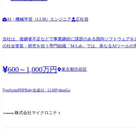
AI・機械学習（LLM）エンジニア
正社員
当社は、後継者不足などで事業継続に課題のある国内ソフトウェアを次世代へ繋ぐ「
の社会実装・研究を担う専門組織「M-Lab」では、単なるAIツー
運営する世界」の実装に挑んでいます。 業務内容 ●プロダクトのAIモダナイゼーション コード解析・変換: LLMを用いた大規模なレガシーコードの解析、およびモダンスタックへの自動リ
ファクタリング・移行パイプラインの構築。 ドキュメント自動生成: 既存資産からの仕様書・設計図の自動復元と、継続的なドキュメント更新の自動化。 ●知識資産の集約とRAG構築 高精
度RAGの開発: 現場の暗黙知(非構造化データ)を構造化し、GraphRAGやHybrid Searchを用
600～1,000万円
東京都渋谷区
ンプトエンジニアリング、およびLLMのFine-tuningによる業務自動化ツールの開発。 ●AIによる事業運営・経営の自律化 マルチエージェントシステムの
的に行うAIエージェント群のアーキテクチャ設計。 ●AI活用・教育支援 技術レクチャー・導入支援: 最新AI技術のトレンド共有、および各部署の課題に応じたAI活用手法のレクチャーと導
入コンサルティング。
TypeScript
PHP
Ruby
生成AI・LLM
Python
Go
株式会社マイクロニティ