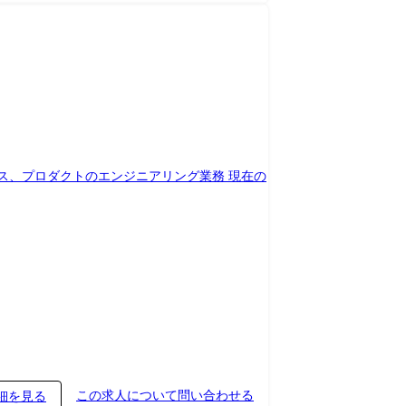
Redmine/Zenhub/Figma ・生成AI: GitHub
ビス、プロダクトのエンジニアリング業務 現在の
この求人について問い合わせる
細を見る