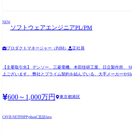
NEW
ソフトウェアエンジニアPL/PM
プロダクトマネージャー（PdM）
正社員
【主要取引先】 デンソー、三菱電機、本田技研工業、日立製作所、 SU
上ございます。 弊社とプライム契約を結んでいる、大手メーカーやSIerにて、ソフトウェア開発(AI、 IoT、アプリ、画像処理、クラウ ド、WEB、組込)業務をご担当いただきます。 AI、
IoT、画像処理の案件も多く、最先端の技術領域の業務をご担当いただきます。 ※経験や希望に応じて
プロデザインのエンジニアで最大20数名規模で構成されたプロジェクトもございま
業務
600～1,000万円
東京都港区
C#
VB.NET
PHP
Python
C言語
Java