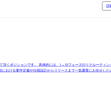
詳
て頂くポジションです。 具体的には、1→10フェーズのリクルーティン
程における要件定義や仕様設計からリリースまで一気通貫にお任せした
ームワーク ・バックエンド:Ruby, Ruby on Rails ・フ
Front, API Gateway, Lambda, Amplify, WAF,
 Figma, Cursor ●デバイス(OS) ・Windows, Mac (※選択可) ●その他 ・Salesforce 