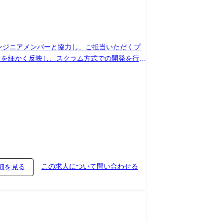
エンジニアメンバーと協力し、ご担当いただくプ
クを細かく反映し、スクラム方式での開発を行っ
す。 ミッション・ビジョンの実現、ユーザー・
けるプロダクト開発を高いパフォーマンスで実現
ン: MacBook Pro (サイズ選択可。USキーボードに変更可) 開
この求人について問い合わせる
細を見る