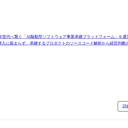
AI駆動型ソフトウェア事業承継プラットフォーム」を運営しています。 生成AIをは
ルの導入に留まらず、承継するプロダクトのソースコード解析から経営判断
いた高精度な知識検索基盤の設計・実装。 業務特化型Agentの開発: 特定ドメインに最適化したプロ
構築: 意思決定から実行までを自律
詳