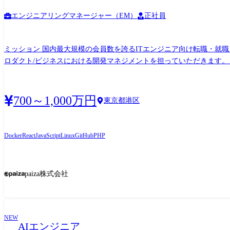
エンジニアリングマネージャー（EM）
正社員
ミッション 国内最大規模の会員数を誇るITエンジニア向け転職・就職
ロダクト/ビジネスにおける開発マネジメントを担っていただきます。
てきた結果、様々なサービス・機能が実装され、またローンチ当初から
企業双方のニーズを満たすサービス・UIの追求に向けて、今後さらな
すべく、担当チームをまとめ、メンバーの成長と事業の成長を実現させるポジションとなっています。 業務内容 ●システム開発体
700～1,000万円
東京都港区
価、チームビルディング) ●要件の取りまとめから開発、リリースまでの業務 ※業務の変更範囲:会社の定める業務 技術環境 言語・フレームワ
React(TypeScript) 環境: Linux, nginx, Unicorn, AWS, Doc
発手法: アジャイル、スクラム
Docker
React
JavaScript
Linux
GitHub
PHP
paiza株式会社
NEW
AIエンジニア