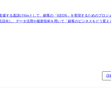
支援する直請けSIerとして、顧客の「0次DX」を実現するためのプロ
言語化し、データ活用や最新技術を用いて「顧客のビジネスをどう変え
く理解し、ビジネス判断の根拠となる「データの使いどころ」の整理や、
集から分析・活用までを横断した全体設計、およびアジャイル(スクラム)
門・エンジニア間の「翻訳」を行い、顧客と対等なパートナーとして意思決
ア等)を統率し、組織の成長に向けたチームビルディングや若手育成を行
BigQuery / Snowflake /
BI, Looker など バックエンド: Java (Spring Framework), Go, Python, PHP 
詳