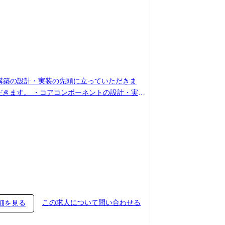
盤構築の設計・実装の先頭に立っていただきま
だきます。 ・コアコンポーネントの設計・実
標設定・評価・1on1、およびエンジニア採用の
】 ●共通AI/Web
のAPI統合、モデルの柔軟な切り替えを可能にするオー
・PoC(仮説検証)から、数万人規模の同時接
ードレビュー、技術的メンタリングによるAIエ
各製品/開発領域で組織が分かれ、それぞれ5~10
この求人について問い合わせる
細を見る
よるサポート体制、アットホームな雰囲気 ●
DB: PostgreSQL/Oracle DB/Amazon