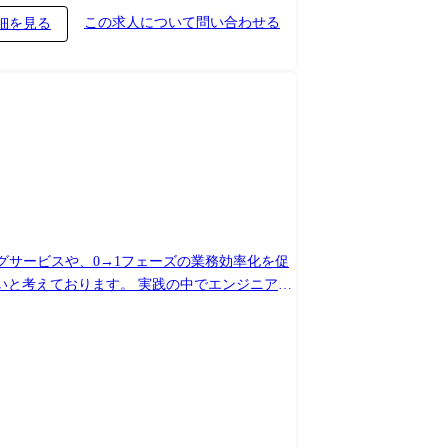
この求人について問い合わせる
細を見る
グサービスや、0→1フェーズの業務効率化を促
いと考えております。 実践の中でエンジニアと
Object Query Language, OpenAI API, Python,