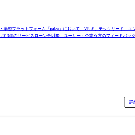
・学習プラットフォーム「paiza」において、VPoE、テックリード、
 2013年のサービスローンチ以降、ユーザー・企業双方のフィードバッ
は考えられないほど多くのユーザー様にpaizaを活用いただいておりま
るプロダクト開発を進めていく予定です。 急成長フェーズの事業にお
制の構築 ●担当チームメンバーのマネジメント(1on1、評
ーク: Ruby on Rails(Ruby), jQuery(JavaScript),
ker, CircleCI データベース: MySQL プロジェクト管理: GitHub, Jira 支給マシ
詳