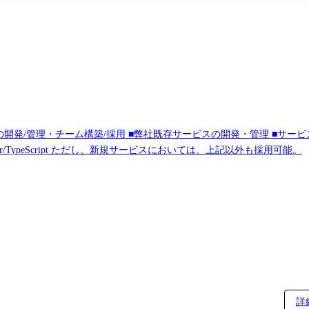
t/Vue3/Svelte/Kotlin Multiplatform ・開発インフラ: GitHub/Sonarqube/Jira/
ck/Google VertexAI/AWS KIRO/Claude Cowork
開発/管理・チーム構築/採用 ■弊社既存サービスの開発・管理 ■サー
Angular/TypeScript ただし、新規サービスにおいては、上記以外も採用可能。
詳