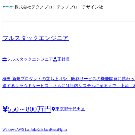
株式会社テクノプロ テクノプロ・デザイン社
フルスタックエンジニア
フルスタックエンジニア
正社員
概要 新規プロダクトの立ち上げや、既存サービスの機能開発に携わっ
進するクラウドサービス、さらには社内システムに至るまで、上流工
しての成長を求める方、自社サービスを用いて業界を変革することに強く興味のある方はぜひご応募下さい。 技術 ●使用する言語・フレ
ロントエンド:TypeScript, React, Next.js, Vue.js, Nuxt.js, jQuery, Tailwind ・データベース:MySQL ●インフラ ・AWS:EC2, ECS, RDS, S3, Cloud
CloudWatch ・Terraform ・Docker ●開発ツール ・Github, Github Actions, Figma, Cursor ●デバイス(OS) ・Windows, Mac (※選択可) ●その他 ・Salesforce Object Query Language, OpenAI API,
550～800万円
東京都千代田区
Python, WordPress, Amazon SES ●開発ツール ・Github, Github Actions,
WordPress, Amazon SES
Windows
AWS Lambda
Rails
Java
React
Figma