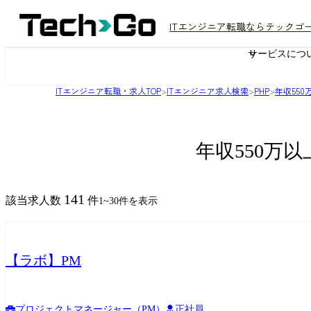
ITエンジニア転職ならテックゴ
サービスにつ
ITエンジニア転職・求人TOP
>
ITエンジニア求人検索
>
PHP
>
年収55
年収550万以
141
該当求人数
件
1
~
30
件を表示
【ラボ】PM
プロジェクトマネージャー（PM）
正社員