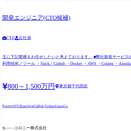
Aurora/Amazon DynamoDB ・FW: SpringBoot/Severless Framework/Reac
Copilot/Gemini for Google Workspaces/Azure OpenAI Service/AWS Bedro
開発エンジニア(CTO候補)
CTO
正社員
主に下記業務をお任せしたいと考えております。 ■弊社新規サービスの
利用技術／ツール ・Slack／Github ・Docker ・AWS ・Golang ・
800～1,500万円
東京都千代田区
PostgreSQL
React
Java
GitHub Actions
Linux
Go
コロニー株式会社