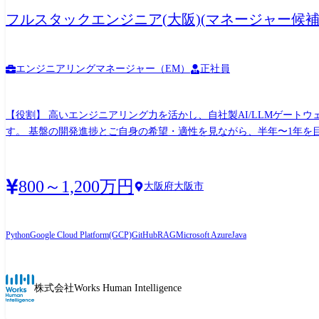
フルスタックエンジニア(大阪)(マネージャー候補
エンジニアリングマネージャー（EM）
正社員
【役割】 高いエンジニアリング力を活かし、自社製AI/LLMゲート
す。 基盤の開発進捗とご自身の希望・適性を見ながら、半年〜1年を
装、および技術的リーダーシップの発揮 ・PdMや各プロダクトチームと
主導 ※「コードから完全に離れるピープルマネジメント専任」ではなく、「技術がわ
アプリケーション基盤の開発リード ・AI Readyなデータ基盤のアーキテクチャ
800～1,200万円
大阪府大阪市
ケストレーション基盤の構築 ・エンタープライズ要件(マルチテナント
続に耐えうる本番環境へのスケーリング・パフォーマンスチューニング ●プロジェクト及びピープルマネジメント ・プロダクトマネージャー(PdM)と連携した、全社AI基盤の要求定
発マイルストーンの策定 ・開発チーム(5〜10名規模)のスクラムイ
Python
Google Cloud Platform(GCP)
GitHub
RAG
Microsoft Azure
Java
ンジニアリング力の底上げ ・将来的な、メンバーの目標設定・評価・キャリア開発支援(1on1)、および
ンスドテクノロジー部門 約80名※協力会社社員含む └先端技術の研究
名規模のグループ(チーム)が存在 【特徴・チームワーク】 ・エンジニアが企画から開発まで一貫して携われる、一部門としてはスタートアップのような運営形態 ・「COMPANY」に蓄積さ
株式会社Works Human Intelligence
れた膨大かつ豊富な種類のデータを活用して新しい価値を創造するやり
技術スタック ・チームによって異なるため、以下のいずれか(参考まで) ・言語:Java/TypeScri