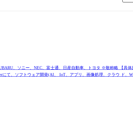
BARU、ソニー、NEC、富士通、日産自動車、トヨタ ※敬称略 【具体
案件を決定いたします。 ユニットと呼ばれるチーム単位で取組んでいきます。 テクノ
す。 経験・スキルにより、PL、PMとして活躍いただくことも想定しています。 