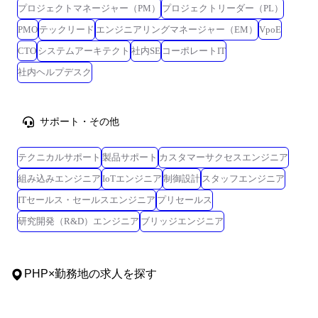
プロジェクトマネージャー（PM）
プロジェクトリーダー（PL）
PMO
テックリード
エンジニアリングマネージャー（EM）
VpoE
CTO
システムアーキテクト
社内SE
コーポレートIT
社内ヘルプデスク
サポート・その他
テクニカルサポート
製品サポート
カスタマーサクセスエンジニア
組み込みエンジニア
IoTエンジニア
制御設計
スタッフエンジニア
ITセールス・セールスエンジニア
プリセールス
研究開発（R&D）エンジニア
ブリッジエンジニア
PHP
×
勤務地
の求人を探す