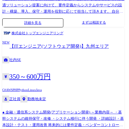
適ソリューション提案に向けて、要件定義からシステムやサービスの設
計・構築、導入、保守・運用を役割に応じて担当して頂きます。 自分が
携わった仕事やシステムがお客様にどう活用され、働き方を改善できた
まずは相談する
詳細を見る
か、ダイレクトに味わえる業務です。 【担当領域】 オフィス関連業務、
基幹業務(基幹システム)等を想定 ※ご経験・スキルに応じて決定 【担
株式会社トップエンジニアリング
当業界一例】 製造、金融、流通サービス、文教、官公庁/公共、医療など
NEW
の各種業務における課題解決を実現する業務ソリューションを担当しま
【ITエンジニア(ソフトウェア開発)】九州エリア
す。 ●新しい技術分野も活用し、お客様の課題に合わせた最適なソリュ
ーションを提供します。 【今後のキャリア】 提案から設計構築を担うSE
社内SE
としてご活躍いただき、将来的にはより高度な課題解決提案を担う提案
SEや、業務コンサル・PMとしてPJT全体を俯瞰して頂くキャリア形成が
可能です。 【配属先】 システムエンジニアリング統括部
350～600万円
C#
AWS
PHP
Python
Linux
Java
正社員
勤務地未定
● 金融・通信系システム開発(アプリケーション開発) ～業務内容～ ・基
幹システムの維持保守・改修 ・システム移行に伴う開発 ・詳細設計・基
本設計・テスト・運用改善 将来的には要件定義・ベンダーコントロー