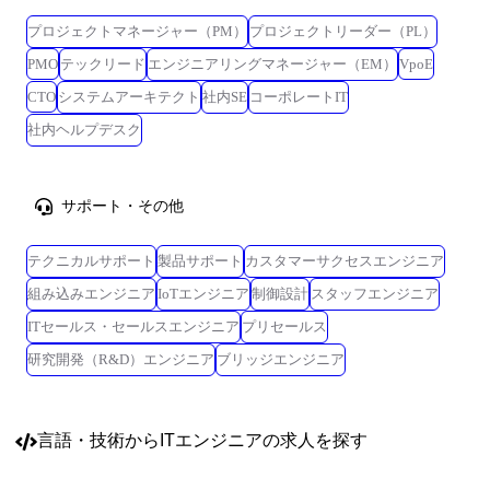
プロジェクトマネージャー（PM）
プロジェクトリーダー（PL）
PMO
テックリード
エンジニアリングマネージャー（EM）
VpoE
CTO
システムアーキテクト
社内SE
コーポレートIT
社内ヘルプデスク
サポート・その他
テクニカルサポート
製品サポート
カスタマーサクセスエンジニア
組み込みエンジニア
IoTエンジニア
制御設計
スタッフエンジニア
ITセールス・セールスエンジニア
プリセールス
研究開発（R&D）エンジニア
ブリッジエンジニア
言語・技術
からITエンジニアの求人を探す