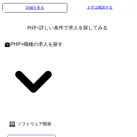
ル・PM/PLへステップアップ可能! ～使用技術例(※いずれかの経験があ
まずは相談する
詳細を見る
れば歓迎)～ Java/C#/Python/Oracle/Linux/AWS など ● 情報システム部門
向け開発(社内システム・業務効率化ツール) ～業務内容～ ・社内向けシ
ステムの開発・維持保守 ・RPA・スクリプトなどの業務効率化ツール開
PHP
×詳しい条件で求人を探してみる
発 ・システム管理、運用改善、セキュリティ対応 多様な技術に触れなが
ら、幅広い領域でスキルを伸ばせます! ～使用技術例(※いずれかの経験
があれば歓迎)～ Java/VB.NET/C++/C♯/COBOL/PL/SQL/RPA/AWS・Azure/
PHP
×
職種
の求人を探す
生成AIツール など プロジェクト紹介 ①工場移転対応および業務システ
ム改善案件 ●業務内容 ・出荷工場の移動によるシステム対応 ・現行手作
業になっている部分のシステム化 ●活かせるスキル/ご経験 ・基本設計経
験 ・C#の使用経験 ・VB.VETの使用経験 ・RFID/QR/バーコードの作成
と読み取り処理の経験 etc. ●勤務地 福岡県東比恵 ②AWSシステム開発
●業務内容 ・web画面のアジャイル開発 ・AWSを用いた開発 ●活かせる
ご経験/スキル ・Java、JavaScript、HTMLを利用したWebシステム開発経
験 ・PostgreSQLまたはOracle等で動作するSQL作成経験 ・コミュニケー
ション能力 ・SpringBootを用いた開発 etc. ●勤務地 福岡県天神
ソフトウェア開発