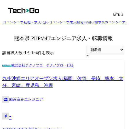
MENU
ITエンジニア転職・求人TOP
>
ITエンジニア求人検索
>
PHP
>
熊本県のエンジニア求
熊本県 PHPのITエンジニア求人・転職情報
4
該当求人数
件
1
~
4
件を表示
株式会社テクノプロ テクノプロ・IT社
九州沖縄エリアオープン求人/福岡、佐賀、長崎、熊本、大
分、宮崎、鹿児島、沖縄
組み込みエンジニア
-