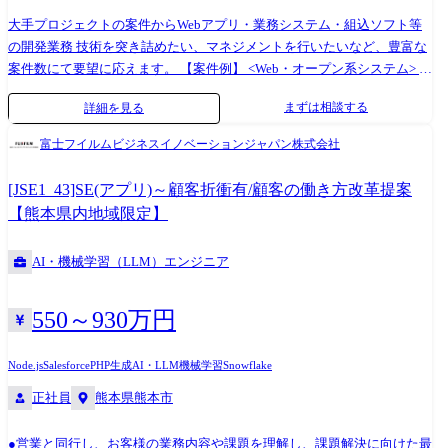
大手プロジェクトの案件からWebアプリ・業務システム・組込ソフト等
の開発業務 技術を突き詰めたい、マネジメントを行いたいなど、豊富な
案件数にて要望に応えます。 【案件例】 <Web・オープン系システム> ◎
大手金融システム開発 ◎AI関連システムやWebアプリの開発 ◎Android
まずは相談する
詳細を見る
アプリ、スマートフォン分野での各種開発 ◎ECサイト、ポータルサイト
の開発 <業務系システム> ◎顧客管理システム開発 ◎医療・福祉系シス
富士フイルムビジネスイノベーションジャパン株式会社
テム開発 ◎顧客向けシステム開発・運用・保守 <組込制御ソフトウェア
開発> ◎車載系制御システム開発 ◎IoT画像処理制御開発 (変更の範囲)会
[JSE1_43]SE(アプリ)～顧客折衝有/顧客の働き方改革提案
社の定める業務
【熊本県内地域限定】
AI・機械学習（LLM）エンジニア
550～930万円
Node.js
Salesforce
PHP
生成AI・LLM
機械学習
Snowflake
正社員
熊本県熊本市
●営業と同行し、お客様の業務内容や課題を理解し、課題解決に向けた最