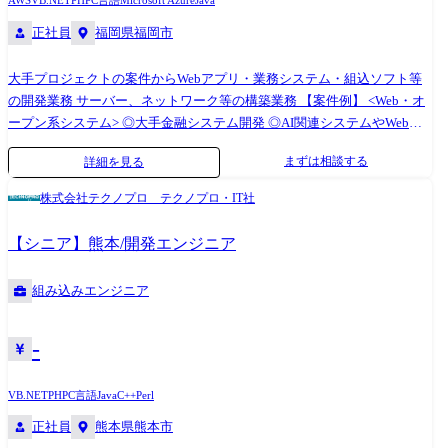
AWS
VB.NET
PHP
C言語
Microsoft Azure
Java
正社員
福岡県福岡市
大手プロジェクトの案件からWebアプリ・業務システム・組込ソフト等
の開発業務 サーバー、ネットワーク等の構築業務 【案件例】 <Web・オ
ープン系システム> ◎大手金融システム開発 ◎AI関連システムやWebア
プリの開発 ◎Androidアプリ、スマートフォン分野での各種開発 ◎ECサ
まずは相談する
詳細を見る
イト、ポータルサイトの開発 <業務系システム> ◎顧客管理システム開発
◎医療・福祉系システム開発 ◎顧客向けシステム開発・運用・保守 <組
株式会社テクノプロ テクノプロ・IT社
込制御ソフトウェア開発> ◎車載系制御システム開発 ◎IoT画像処理制御
開発 <インフラ構築> ◎大手Sier社内情報基盤構築PJ(Windows Server) ◎大
【シニア】熊本/開発エンジニア
手メーカー基幹システムクラウド構築(AWS,Azure,Google) ◎インフラ仮
想基盤構築(Citrix,Vmware) ◎基幹ネットワークの更改(設計、構築、導入
組み込みエンジニア
支援) (変更の範囲)会社の定める業務
-
VB.NET
PHP
C言語
Java
C++
Perl
正社員
熊本県熊本市