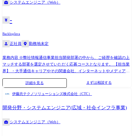
システムエンジニア（Web）
す。
-
Backlog
Java
正社員
勤務地未定
業務内容 ※弊社情報通信事業担当開発部署の中から、ご経歴を確認の上
マッチする部署を選定させていただく応募コースとなります。 【担当業
界】 ・大手通信キャリアやその関連会社、インターネットやメディア事
業者等 【業務内容】 顧客企業に対し、海外の新しい技術や製品を顧客へ
まずは相談する
詳細を見る
展開するCTCの強みを活かし、システムエンジニア職として顧客に対
し、アプリケーション開発、製品導入の案件を担当いただきます。 担当
伊藤忠テクノソリューションズ株式会社（CTC）
業務例) ＜開発エンジニア＞ 大手通信キャリアおよびグループ会社のシ
ステム開発案件を担当いただきます。 ・基幹系業務アプリケーション、
開発分野・システムエンジニア(広域・社会インフラ事業)
サービス系アプリケーション等ミッションクリティカルなシステムの要
件定義～設計～開発 ・新規サービスの立ち上げや、既存サービスの機能
システムエンジニア（Web）
拡張において、実現方法の検討、アーキテクチャ設計、ソリューション
導入など