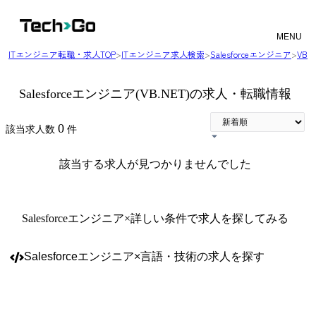
MENU
ITエンジニア転職・求人TOP
>
ITエンジニア求人検索
>
Salesforceエンジニア
>
VB
Salesforceエンジニア(VB.NET)の求人・転職情報
0
該当求人数
件
該当する求人が見つかりませんでした
Salesforceエンジニア
×詳しい条件で求人を探してみる
Salesforceエンジニア
×
言語・技術
の求人を探す