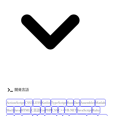
開発言語
ActionScript
CSS3
LESS
Kotlin
TypeScript
Rust
Dart
Assembler
Matlab
Shell
Java
HTML
C言語
Go
PHP
CSS
C++
VB.NET
JavaScript
Ruby