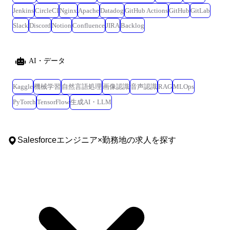
Jenkins
CircleCI
Nginx
Apache
Datadog
GitHub Actions
GitHub
GitLab
Slack
Discord
Notion
Confluence
JIRA
Backlog
AI・データ
Kaggle
機械学習
自然言語処理
画像認識
音声認識
RAG
MLOps
PyTorch
TensorFlow
生成AI・LLM
Salesforceエンジニア
×
勤務地
の求人を探す