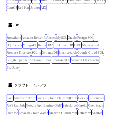
Android
Windows
Linux
Amazon Linux
iOS
Unix
Solaris
macOS
HP-UX
CentOS
Red Hat
Ubuntu
AIX
DB
Snowflake
Amazon Redshift
Access
MySQL
Oracle
PostgreSQL
SQL Server
MongoDB
Redis
DB2
CockroachDB
TiDB
Memcached
Firebase Firestore
SQLite
DynamoDB
Elasticsearch
Google Cloud SQL
Google Spanner
Amazon Aurora
Amazon RDS
Amazon ElastiCache
BigQuery
クラウド・インフラ
AWS
Microsoft Azure
Google Cloud Platform(GCP)
Docker
Kubernetes
AWS Lambda
Google App Engine(GAE)
Salesforce
Heroku
OpenStack
Firebase
Amazon CloudWatch
Amazon CloudFront
Terraform
Ansible