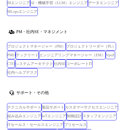
BIエンジニア
AI・機械学習（LLM）エンジニア
データエンジニア
MLopsエンジニア
PM・社内SE・マネジメント
プロジェクトマネージャー（PM）
プロジェクトリーダー（PL）
PMO
テックリード
エンジニアリングマネージャー（EM）
VpoE
CTO
システムアーキテクト
社内SE
コーポレートIT
社内ヘルプデスク
サポート・その他
テクニカルサポート
製品サポート
カスタマーサクセスエンジニア
組み込みエンジニア
IoTエンジニア
制御設計
スタッフエンジニア
ITセールス・セールスエンジニア
プリセールス