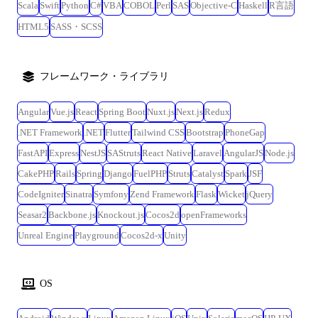
Scala
Swift
Python
C#
VBA
COBOL
Perl
SAS
Objective-C
Haskell
R言語
HTML5
SASS・SCSS
フレームワーク・ライブラリ
Angular
Vue.js
React
Spring Boot
Nuxt.js
Next.js
Redux
.NET Framework
.NET
Flutter
Tailwind CSS
Bootstrap
PhoneGap
FastAPI
Express
NestJS
SAStruts
React Native
Laravel
AngularJS
Node.js
CakePHP
Rails
Spring
Django
FuelPHP
Struts
Catalyst
Spark
JSF
CodeIgniter
Sinatra
Symfony
Zend Framework
Flask
Wicket
jQuery
Seasar2
Backbone.js
Knockout.js
Cocos2d
openFrameworks
Unreal Engine
Playground
Cocos2d-x
Unity
OS