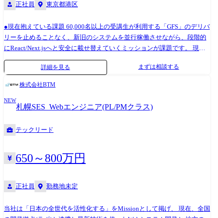
正社員
東京都港区
●現在抱えている課題 60,000名以上の受講生が利用する「GFS」のデリバ
リーを止めることなく、新旧のシステムを並行稼働させながら、段階的
にReact/Next.jsへと安全に載せ替えていくミッションが課題です。 現
状、チーフデザイナーが策定するデザインシステムの実装への落とし込
まずは相談する
詳細を見る
みなど、開発生産性を最大化するためのフロントエンド共通基盤がまだ
十分に整備されていません。また、AIエージェント(CursorやClaude Code
株式会社BTM
等)がフロントエンドのコードを正確かつ高速に自動生成しやすいよう、
NEW
コンテキストの整備やコンポーネントの疎結合化、ユニットテストや
札幌SES_Webエンジニア(PL/PMクラス)
E2Eテストの整備を進める仕組みづくりが急務となっています。 ●業務内
容 バックエンド・フロントエンドの境界をなくし、Webプロダクトの要
テックリード
件定義から設計・開発・運用まで一気通貫でお任せします。単なるマネ
ジメントではなく、自ら現場で手を動かしながらプロジェクトを牽引し
ていただきます。 ・jアーキテクチャ設計:マルチプロダクト展開や事業
650～800万円
の急拡大を見据えた、技術選定およびスケーラブルな全体システム設計
の主導 ・既存機能の刷新と新規機能の実装: 学習管理システム、コミュ
正社員
勤務地未定
ニティ機能、シミュレーションツールなどにおける、継続的なUI/UX改
善および機能追加・リニューアル開発 ・次世代基盤への移行: 現行の
PHP/Laravel環境から、Kotlin/Spring Boot・React/Next.jsを用いた次世代
当社は「日本の全世代を活性化する」をMissionとして掲げ、 現在、全国