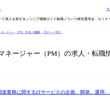
ー
ス
いて
求人を探す
エンジニア職種ガイド
転職ノウハウ
特別選考会・セミナ
ネージャー（PM）の求人情報
>
（19ページ目）
マネージャー（PM）の求人・転職
達業務に関するITサービスの企画、開発、運用、