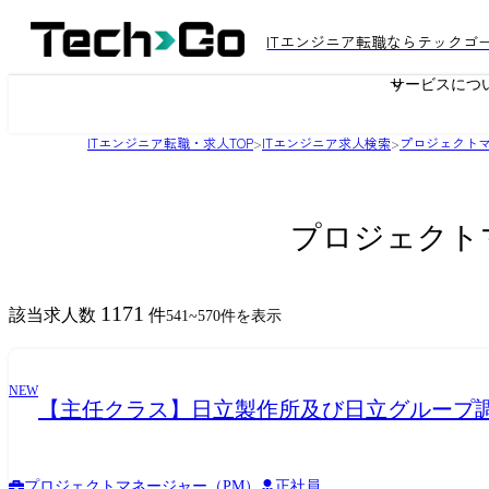
ITエンジニア転職ならテックゴ
サービスにつ
ITエンジニア転職・求人TOP
>
ITエンジニア求人検索
>
プロジェクトマ
プロジェクト
1171
該当求人数
件
541
~
570
件を表示
NEW
【主任クラス】日立製作所及び日立グループ調
プロジェクトマネージャー（PM）
正社員