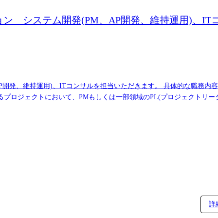
力しながら柔軟に働ける環境です。 子育てと両立しながら活躍する社員
システム開発(PM、AP開発、維持運用)、ITコン
りますが、互いの専門性を活かしながら、より良いサービスづくりに取り
ーも含めると 85人程度の組織です。 【おもな関係者】 ・三菱UFJ銀
定担当案件(例)】 ・金融犯罪対策に関する機能強化 ・法人向けスマー
ネルシステムの安定稼働・品質改善 ・セキュリティ強化、認証・権限管理
発(PM、AP開発、維持運用)、ITコンサルを担当いただきます。 具体的な職
を推進するプロジェクトにおいて、PMもしくは一部領域のPL(プロジェクト
ションスペシャリスト) ・CAFIS Explorerの維持運用チームに
 Explorer導入前フェーズでの、CRM領域・顧客管理に関するシステム
詳