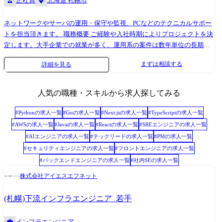
正社員
北海道 札幌市
ネットワークやサーバの運用・保守や監視、PCなどのテクニカルサポー
トを担当頂きます。 職務概要 ご経験や入社時期によりプロジェクトを決
定します。大手企業での就業が多く、運用系の案件は数年単位の長期に
及びます。データセンターの移転に関するプロジェクトや、ハード機器
まずは相談する
詳細を見る
メーカーからの依頼によるテクニカルサポートもあります。また、ご経
験に応じ、将来はネットワークやサーバの構築や設計など、上流工程へ
チャレンジしていただくなどキャリアアップが可能な環境です。 プロジ
人気の職種・スキルから求人探してみる
ェクト例 ●金融機関向けクラウドサービス設計構築運用業務 ●行政機関
向けシステム導入提案・システム構築業務 ●行政機関向けネットワーク
#
Python
の求人一覧
#
Go
の求人一覧
#
Next.js
の求人一覧
#
TypeScript
の求人一覧
機器更改業務 ●教育機関向けシステム構築運用業務
#
AWS
の求人一覧
#
Java
の求人一覧
#
React
の求人一覧
#
SREエンジニア
の求人一覧
#
AIエンジニア
の求人一覧
#
テックリード
の求人一覧
#
PM
の求人一覧
#
セキュリティエンジニア
の求人一覧
#
フロントエンジニア
の求人一覧
#
バックエンドエンジニア
の求人一覧
#
社内SE
の求人一覧
株式会社アイエスエフネット
(札幌)下流インフラエンジニア_若手
インフラエンジニア