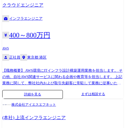
トフォームの開発に関連する数多くのプロジェクトを推進しています。
クラウドエンジニア
これらのプロジェクトにおいては、OSSの技術(Spark,Hadoop,k8sなど)や
パブリッククラウドのサービス(EC2,EKS,EMRなど)フル活用し、より先
インフラエンジニア
進性が高く、効率的なシステム全体のアーキテクチャの設計、検証、構
築などを行っており、それら開発におけるクラウドエンジニア/インフラ
エンジニアを担っていただきます。 ※意向・適正を互い擦り合わせ可能
400～800万円
です。 ●PJT事例 トヨタ社×NTTグループのコネクティッドカー分野の連
携プロジェクト、トヨタ社×NTTグループのスマートシティ分野での連携
AWS
プロジェクト
正社員
東京都 港区
【職務概要】 AWS環境にITインフラ設計構築運用業務を担当します。 そ
の他、自社AWS関連サービスに関わる企画や教育等を担当します。 上記
業務に関して、弊社社内および取引先顧客に常駐して業務に従事いただ
きます。 ●AWS環境におけるシステム移行に伴う設計構築業務 ●AWS環
まずは相談する
詳細を見る
境におけるシステム運用、保守業務 ●AWS環境に関するシステム提案お
よびコンサルティング業務 ●AWS関連するソリューションサービスの企
株式会社アイエスエフネット
画、開発、検証、提案 ●AWS人材開発を目的とした教育の企画、コンテ
ンツ作成、トレーナー 【主な取引先企業】 大手ITハードウェアベンダー
(本社) 上流インフラエンジニア
様, データベースベンダー様, 機電系システム子会社様, 大手ITコンサルテ
ィング企業様, 通信事業社様, 大手メーカー様, 商社系SIer様, 独立系SIer様