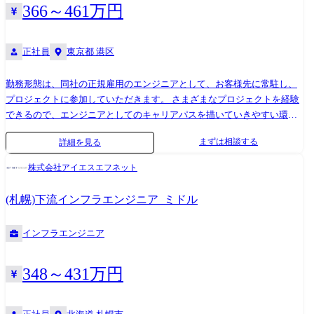
リューションでの運用監視(70名体制) ●大手金融機関でのオンラインシス
366～461万円
テム運用保守・監視業務
正社員
東京都 港区
勤務形態は、同社の正規雇用のエンジニアとして、お客様先に常駐し、
プロジェクトに参加していただきます。 さまざまなプロジェクトを経験
できるので、エンジニアとしてのキャリアパスを描いていきやすい環境
です。 ネットワークやサーバの運用・保守や監視、PCなどのテクニカル
まずは相談する
詳細を見る
サポートを担当頂きます。 ご経験や入社時期によりプロジェクトを決定
します。 大手企業での就業が多く、運用系の案件は数年単位の長期に及
株式会社アイエスエフネット
びます。 データセンターの移転に関するプロジェクトや、ハード機器メ
ーカーからの依頼によるテクニカルサポートもあります。 また、ご経験
(札幌)下流インフラエンジニア_ミドル
に応じ、将来はネットワークやサーバの構築や設計など、上流工程へチ
ャレンジしていただくなどキャリアアップが可能な環境です。 プロジェ
インフラエンジニア
クト例 ●SaaS型監視サービスやバックアップサービス等の維持運用業務
●Windowsサーバの維持保守業務 ●某銀行 勘定系システム 維持保守、
JP1/AJSにおけるジョブ作成などの運用業務 ●ZabbixやNagiosなどを用い
348～431万円
た官公庁ネットワークシステムの運用監視業務