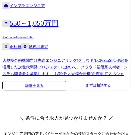
ービス・中央省庁 等)に対し、決済代行サービスの提供と決済を中心とし
インフラエンジニア
た新たなビジネスの創出・拡大をミッションとする。
550～1,050万円
AWS
Windows
Red Hat
正社員
勤務地未定
大規模金融機関向け先進エンジニアリング(クラウド/LCP/SaaS活用等)を
活用した次世代開発プロジェクトにおいて、クラウド基盤系技術者・シ
ステム開発者を募集します。 お客様:大規模金融機関 役割:ITスペシャリ
スト/ITアーキテクト(クラウドを活用したプラットフォーム技術、データ
まずは相談する
詳細を見る
ベース技術) 業務内容:以下のいずれかをご担当頂く想定です。 ①自社決
済サービスの更改案件(既存オンプレ)。クラウドリフトの基盤設計・構
築・試験 ②大規模金融機関向けの決済サービス(既存クラウド)の追加開
発における基盤設計・構築・試験
＼ 条件に合う求人が見つかりませんか？ ／
エンジニア専門のアドバイザー
があなたの技術スタックに合わせた求人