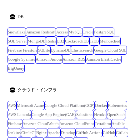
DB
Snowflake
Amazon Redshift
Access
MySQL
Oracle
PostgreSQL
SQL Server
MongoDB
Redis
DB2
CockroachDB
TiDB
Memcached
Firebase Firestore
SQLite
DynamoDB
Elasticsearch
Google Cloud SQL
Google Spanner
Amazon Aurora
Amazon RDS
Amazon ElastiCache
BigQuery
クラウド・インフラ
AWS
Microsoft Azure
Google Cloud Platform(GCP)
Docker
Kubernetes
AWS Lambda
Google App Engine(GAE)
Salesforce
Heroku
OpenStack
Firebase
Amazon CloudWatch
Amazon CloudFront
Terraform
Ansible
Jenkins
CircleCI
Nginx
Apache
Datadog
GitHub Actions
GitHub
GitLab