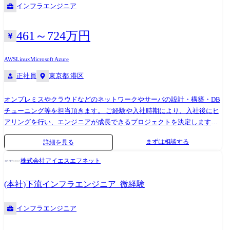
インフラエンジニア
など大手企業を含む多彩な顧客を抱えております。
461～724万円
AWS
Linux
Microsoft Azure
正社員
東京都 港区
オンプレミスやクラウドなどのネットワークやサーバの設計・構築・DB
チューニング等を担当頂きます。 ご経験や入社時期により、入社後にヒ
アリングを行い、エンジニアが成長できるプロジェクトを決定します。
大手企業での就業が多く、運用系の案件は数年単位の長期に及びます。
まずは相談する
詳細を見る
データセンターの移転に関するプロジェクトや、ハード機器メーカーか
らの依頼によるテクニカルサポートから設計構築まで経験可能です。 ま
株式会社アイエスエフネット
た、ご経験に応じ、将来的にはコンサルタントやエンジニアスペシャリ
ストなどキャリアアップ可能な環境です。 ●サーバ/セキュリティ導入…
(本社)下流インフラエンジニア_微経験
LinuxによるDNSサーバ統一、 ●更改機器に搭載するバージョンのジョブ
管理システムの検証環境構築 ●官公庁向けストレージ製品構築 ●SaaS型
インフラエンジニア
監視サービスやバックアップサービス等の維持運用業務 ●大手自動車メ
ーカー向けサーバ、ネットワーク、セキュリティ、音声などトータルソ