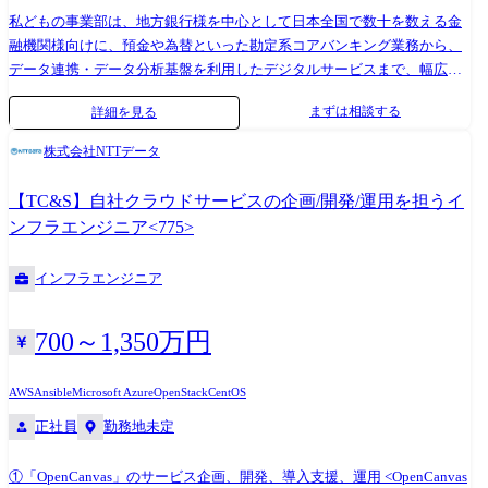
私どもの事業部は、地方銀行様を中心として日本全国で数十を数える金
融機関様向けに、預金や為替といった勘定系コアバンキング業務から、
データ連携・データ分析基盤を利用したデジタルサービスまで、幅広い
バンキングサービスを共同利用型でサービス提供している組織になりま
まずは相談する
詳細を見る
す。本募集の背景として、当組織では地域経済の重要なインフラとなる
金融機関様へコアバンキング領域のロングタームなサービス提供と戦略
株式会社NTTデータ
的領域の迅速なサービス提供を両立するために、レガシーモダナイゼー
ション対応と新規サービス企画という業務特性の異なるプロジェクトを
【TC&S】自社クラウドサービスの企画/開発/運用を担うイ
並行開発しております。5名程度~100名規模まで様々な案件が複数、同
ンフラエンジニア<775>
時期に走っているため多様なご経験を積んでいただくことが可能です。
・企画/上流工程 :デジタル案件企画、各種案件における要件定義 ・アプ
インフラエンジニア
リケーション開発:コアバンキングシステムの設計・開発 ・システム方式
設計・構築:クラウド基盤、データベース、セキュリティ等の基盤設計・
構築 ※面談等を通して相互理解を深め、ご経験やキャリアを考慮し職
700～1,350万円
務・ポジションをすり合わせ致します。
AWS
Ansible
Microsoft Azure
OpenStack
CentOS
正社員
勤務地未定
①「OpenCanvas」のサービス企画、開発、導入支援、運用 <OpenCanvas