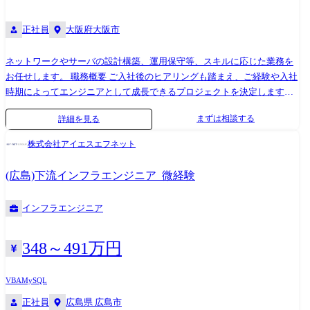
正社員
大阪府大阪市
ネットワークやサーバの設計構築、運用保守等、スキルに応じた業務を
お任せします。 職務概要 ご入社後のヒアリングも踏まえ、ご経験や入社
時期によってエンジニアとして成長できるプロジェクトを決定します。
プロジェクト先は大手企業での就業が多く、運用系の案件は数年単位の
まずは相談する
詳細を見る
長期に及ぶ事も多いです。またデータセンターの移転に関するプロジェ
クトや、ハード機器メーカーにおけるテクニカルサポートから設計構築
株式会社アイエスエフネット
まで経験可能です。ご経験に応じ、将来的にはネットワークやサーバの
構築や設計など、上流工程へチャレンジしていただくなどキャリアアッ
(広島)下流インフラエンジニア_微経験
プが可能な環境です。 プロジェクト例 ●SaaS型監視サービスやバックア
ップサービス等の維持運用業務 ●Windowsサーバの維持保守業務 ●某銀行
インフラエンジニア
勘定系システム 維持保守、JP1/AJSにおけるジョブ作成などの運用業務
●ZabbixやNagiosなどを用いた官公庁ネットワークシステムの運用監視業
務
348～491万円
VBA
MySQL
正社員
広島県 広島市