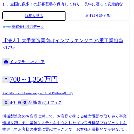
し、全国に数多くの顧客基盤を保有しており、長年に渡って安定的な事
業運営を継続しています。一方で、変化の早い技術革新を活用したり、
まずは相談する
詳細を見る
ユーザニーズを捉え、日々サービスを進化させる必要がございます。 近
年、政府主導のデジタル化推進やFinTechの拡大、他業態の金融系サービ
株式会社NTTデータ
ス進出等により、法人・個人のデジタル化が急速に進行しており、これ
まで以上にスピーディな事業展開が求められています。 「ANSER」では
【法人】大手製造業向けインフラエンジニア/重工業担当
新規システムの立ち上げ、既存サービスの機能追加やシステム更改、新
<173>
しいFinTechサービスの開発など多数のプロジェクトが常時進行していま
す。 職務紹介 法人・個人向けインターネットバンキングをはじめとする
インフラエンジニア
「ANSER」を中心とした、e-ビジネス事業部がサービス提供する各シス
テムの運用保守を担っていただきます。 大小様々なシステムを運用し日
本の金融インフラを支えている部署であり、運用専門の担当として、複
700～1,350万円
数のミッションに分かれて勤務しています。 直接的なシステム運用を担
う運用統制部門の他、顧客(金融機関)や開発担当の変更要求に対するリリ
AWS
Microsoft Azure
Google Cloud Platform(GCP)
ース担当部門、顧客やエンドユーザの問合せ対応部門、センタ運営にお
正社員
品川(東京)オフィス
けるセキュリティ管理部門・ファシリティ管理部門など、ITサービスマ
ネージャとして網羅的な範囲を分業しながら運営しています。
機械製造業のお客様に対して、お客様が抱える経営課題や取り巻く事業
環境を踏まえ、基幹システムを中心としたインフラ構築プロジェクトを
推進してお客様の事業に貢献することで、お客様と長期的で良好なパー