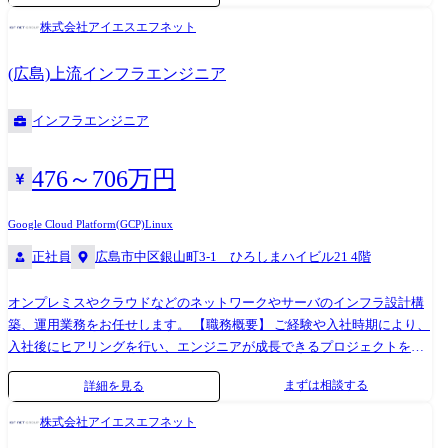
じ、将来はネットワークやサーバの構築や設計など、上流工程へチャレ
株式会社アイエスエフネット
ンジしていただくなどキャリアアップが可能な環境です。 ●金融機関向
けクラウドサービス設計構築運用業務 ●行政機関向けシステム導入提
(広島)上流インフラエンジニア
案・システム構築業務 ●行政機関向けネットワーク機器更改業務 ●教育
機関向けシステム構築運用業務
インフラエンジニア
476～706万円
Google Cloud Platform(GCP)
Linux
正社員
広島市中区銀山町3-1 ひろしまハイビル21 4階
オンプレミスやクラウドなどのネットワークやサーバのインフラ設計構
築、運用業務をお任せします。 【職務概要】 ご経験や入社時期により、
入社後にヒアリングを行い、エンジニアが成長できるプロジェクトを決
定します。大手企業での就業が多く、運用系の案件は数年単位の長期に
まずは相談する
詳細を見る
及びます。データセンターの移転に関するプロジェクトや、ハード機器
メーカーからの依頼によるテクニカルサポートから設計構築まで経験可
株式会社アイエスエフネット
能です。また、ご経験に応じ、将来的にはコンサルタントやエンジニア