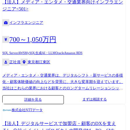
【法人】メディア・エンタメ・交通業界向けインフラエン
名ほど在籍し、加えてグループ会社やビジネスパートナーと協働してい
ジニア<501>
る。20代、30代が多く若手のうちからリーダーを任せているため、上
司・部下関係なく議論が活発に行われ風通しの良い雰囲気です。
インフラエンジニア
700～1,050万円
SQL Server
AWS
MySQL
生成AI・LLM
Oracle
Amazon RDS
正社員
東京都江東区
メディア・エンタメ・交通業界は、デジタルシフト・新サービスの多様
化・顧客体験価値の向上などを背景に、大きな変革期を迎えています。
当社はこれらの業界における顧客とのロングタームリレーションシップ
と技術力を礎に、新技術を活用したシステム開発やシステム基盤の安定
まずは相談する
詳細を見る
運用によって、お客様のビジネス変革を促進しています。 特に、インフ
ラ領域においては、クラウド、AIなど先進技術を用いてスピーディな開
株式会社NTTデータ
発を実施したいデジタル領域と、堅牢な開発による安定した品質が求め
られる基幹系領域の全体をとらえてシステム全体のアーキテクチャ・構
【法人】デジタルサービスで加盟店・顧客のDXを支え
成を検討していく必要があります。 その実現に向け、インフラチームの