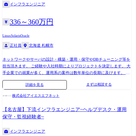
インフラエンジニア
ジ製品構築 ●SaaS型監視サービスやバックアップサービス等の維持運用
業務 ●大手自動車メーカー向けサーバ、ネットワーク、セキュリティ、
音声などトータルソリューションでの運用(70名体制) ●大手金融機関での
336～360万円
オンラインシステム設計構築・運用保守
Linux
Solaris
Oracle
正社員
北海道 札幌市
ネットワークやサーバの設計・構築・運用・保守やDBチューニング等を
担当頂きます。 ご経験や入社時期によりプロジェクトを決定します。 大
手企業での就業が多く、運用系の案件は数年単位の長期に及びます。 デ
ータセンターの移転に関するプロジェクトや、ハード機器メーカーから
まずは相談する
詳細を見る
の依頼によるテクニカルサポートもあります。 ご経験に応じキャリアア
ップ可能な環境です。 プロジェクト例 ●サーバ/セキュリティ導入…
株式会社アイエスエフネット
LinuxによるDNSサーバ統一、SGSによる統合型ゲートウェイセキュリテ
ィ実現 ●大手自動車メーカー向け運用監視(70名体制)
【名古屋】下流インフラエンジニア~ヘルプデスク・運用
保守・監視経験者~
インフラエンジニア