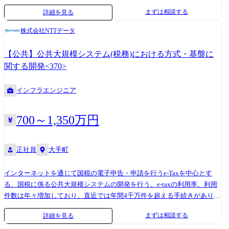
端技術の活用や、柔軟性のある開発・運用環境も求めています。こうし
供してきました。 2020年から開始したシステム更改のプロジェクトも完
まずは相談する
詳細を見る
た背景のもと、当社では高セキュリティかつ拡張性に優れたクラウドサ
結し、問題なく2023年5月より新システムが稼働しています。 サービス
ービスの開発を推進。日本国内の法制度やセキュリティ要件に準拠しな
開始後も安心・信頼して利用頂ける社会インフラサービスの提供に向
株式会社NTTデータ
がら、クラウドネイティブな技術の活用も可能な”第三のクラウド”とし
け、ともに取り組んでいただける方を募集します。 また新システムのサ
て注目を集めています。 <業務内容> 「Oracle Alloy」のサービス提供者
ービス開始とともに、次の更改に向けたシステム基盤のオープン化・DX
【公共】公共大規模システム(税務)における方式・基盤に
として、サービスの立ち上げ・推進に携わっていただきます。 ・障害時
への取組みも行っており、オープン技術を用いた新たな高信頼性基盤構
関する開発<370>
やメンテナンス時のサービス利用者とOracle社との仲介、対応方針の策
築の検討やDX基盤を用いた新たな価値創出の検討を進めています。
定 ・記を含めたOracle社との調整、機能拡張リクエスト ・Alloyリソース
インフラエンジニア
のキャパシティ管理 ・監査対応(ISO27017、ISMAP、FISCなど) ・閉域網
引き込みの調整 ・当社Alloyとしての独自サービスの検討・開発 ※年に1
回程度、US Oracleとの対面調整ということで海外出張の可能性あり
700～1,350万円
正社員
大手町
インターネットを通じて国税の電子申告・申請を行うe-Taxを中心とす
る、国税に係る公共大規模システムの開発を行う。e-taxの利用率、利用
件数は年々増加しており、直近では年間4千万件を超える手続きがあり、
今後の利用率、利用件数の拡大も見込まれる。また、税制の改正などを
まずは相談する
詳細を見る
契機とした定期的な案件もあり、将来性のあるシステムである。 大規模