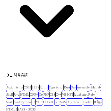
開発言語
ActionScript
CSS3
LESS
Kotlin
TypeScript
Rust
Dart
Assembler
Matlab
Shell
Java
HTML
C言語
Go
PHP
CSS
C++
VB.NET
JavaScript
Ruby
Scala
Swift
Python
C#
VBA
COBOL
Perl
SAS
Objective-C
Haskell
R言語
HTML5
SASS・SCSS