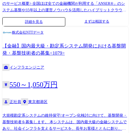
のサービス概要> 全国ほぼ全ての金融機関が利用する「ANSER®」のシ
ステム基盤や35年以上の運営ノウハウを活用したハイブリットクラウド
サービス。金融機関をはじめとするさまざまなネットワークとの連携や
まずは相談する
詳細を見る
高い可用性を持つAPIを標準で搭載しており、一般的なパブリッククラウ
ドでは実現できない高い信頼性とセキュリティが、新たなクラウドサー
株式会社NTTデータ
ビスとしてイノベーションを加速します。2017年にリリース以降、毎年
売上20%成長を続けており、NTTデータの中でも”2030年までに1000億の
【金融】国内最大級・勘定系システム開発における基盤開
売上”を目指す注力サービスとなっております。 <業務内容>
発・基盤技術者の募集<1079>
「OpenCanvas」の企画・エンジニアとして、主に以下業務をご担当いた
だきます。 ・ソリューション企画/機能追加・開発:お客様のニーズや市
インフラエンジニア
場の動向を把握し、新たな機能の企画・開発を行う ・提案・導入支援:豊
富なコンテンツやツールを活用し、既存のオンプレミスシステムをクラ
ウド環境へ移行 ・維持・運用:クラウドシステムの運用のサポート、トラ
550～1,050万円
ブルシューティングや技術支援の実施 ②「Oracle Alloy」サービスの立ち
上げと推進 <サービス概要> 2025年12月より、自社クラウドサービス
「OpenCanvas」にOracle Alloyを組み込み、ソブリン要件に対応した新た
正社員
東京都港区
なクラウドサービスの提供を開始します。昨今、データの保護や法令遵
守の観点から「自国でデータを管理・運用する」という“ソブリン要
大規模勘定系システムの維持保守/オープン化検討に向けて、基盤開発・
件”の重要性が高まっており、高いセキュリティ性を持つクラウド環境へ
基盤技術者を募集します。 本システムは、国内最大級の金融システムで
のニーズが急速に拡大しています。一方で、企業はAIをはじめとする先
あり、社会インフラを支えるサービスを、長年お客様とともに創り、提