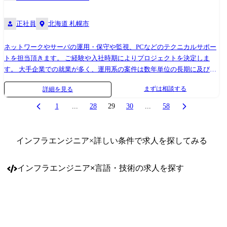
正社員
北海道 札幌市
ネットワークやサーバの運用・保守や監視、PCなどのテクニカルサポー
トを担当頂きます。 ご経験や入社時期によりプロジェクトを決定しま
す。 大手企業での就業が多く、運用系の案件は数年単位の長期に及びま
す。 データセンターの移転に関するプロジェクトや、ハード機器メーカ
まずは相談する
詳細を見る
ーからの依頼によるテクニカルサポートもあります。 また、ご経験に応
じ、将来はネットワークやサーバの構築や設計など、上流工程へチャレ
1
...
28
29
30
...
58
ンジしていただくなどキャリアアップが可能な環境です。 プロジェクト
例 ●SaaS型監視サービスやバックアップサービス等の維持運用業務
●Windowsサーバの維持保守業務 ●某銀行 勘定系システム 維持保守、
インフラエンジニア
×詳しい条件で求人を探してみる
JP1/AJSにおけるジョブ作成などの運用業務 ●ZabbixやNagiosなどを用い
た官公庁ネットワークシステムの運用監視業務
インフラエンジニア
×
言語・技術
の求人を探す