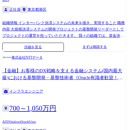
AWS
正社員
東京都港区
組織情報 インターバンク決済システムの未来を描き、実現すること 職務
内容 大規模決済システムの開発プロジェクトの基盤開発リーダーとして
プロジェクトの運営を担っていただきます。 我々の組織では、資金決済
のインフラとして日本の経済・社会を支えている銀行間決済システムの
まずは相談する
詳細を見る
開発、保守を担っておりますが、この銀行間決済システムを刷新する更
改プロジェクトを目下実施中です。この更改プロジェクトに参画いただ
株式会社NTTデータ
き、アーキテクチャの設計やシステム構築を推進し、また、お客様を始
めとする多くのステークホルダーとのコミュニケーションを図ること
【金融】お客様のDX戦略を支える金融システム(国内最大
で、プロジェクト全体の運営に従事頂きます。 【業務内容例(一部)】 ・
級)における基盤開発・基盤技術者《Oracle有識者歓迎！》
複数ベンダを含めた基盤開発チームの運営、推進 ・メッセージ連携基盤
<979>
を用いた中継機能の開発・検証 ・LCP/DWHを活用した情報還元システ
インフラエンジニア
ムの新規開発・構築 ・複数のサブシステムを横断的に管理する共通基盤
(監視、運用、セキュリティ等)の構築、ITSMの構築 ・AI活用も含めたプ
ロジェクト管理高度化検討
700～1,050万円
AIX
Windows
Oracle
Unix