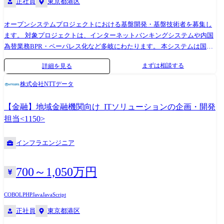
正社員
東京都港区
オープンシステムプロジェクトにおける基盤開発・基盤技術者を募集し
ます。 対象プロジェクトは、インターネットバンキングシステムや内国
為替業務BPR・ペーパレス化など多岐にわたります。 本システムは国内
最大級の金融システムにおける、インターネットバンキングや内国為替
まずは相談する
詳細を見る
業務、窓口業務・後方事務運用、外部接続業務に関連するシステムを提
供しております。お客様の経営目標となっているデジタル化推進を担っ
株式会社NTTデータ
ているシステムであり、DX案件も多数引き合いがある状況です。BPR・
ペーパレス化もその一環となっております。 お客様のやりたいことを実
【金融】地域金融機関向け_ITソリューションの企画・開発
現させるためのシステム化検討や提案に興味がある人を募集します。 シ
担当<1150>
ステムデザインを経験してみたい方や基盤スキルを活かしてみたい方を
募集します。
インフラエンジニア
700～1,050万円
COBOL
PHP
Java
JavaScript
正社員
東京都港区