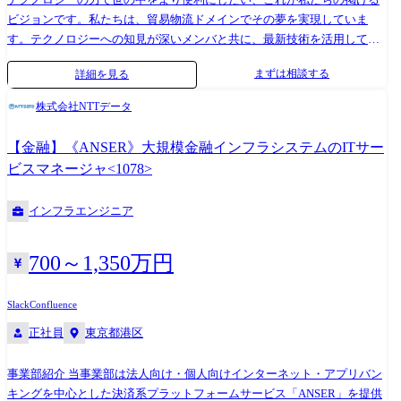
ビジョンです。私たちは、貿易物流ドメインでその夢を実現していま
す。テクノロジーへの知見が深いメンバと共に、最新技術を活用して社
会にインパクトを与えたい仲間を求めています。 希望や職務経験に応
まずは相談する
詳細を見る
じ、以下の様なプロジェクトへアサインを行います。 (1)貿易物流のエコ
システム創出 私たちは、我が国の貿易の99%以上をカバーするNACCSを
株式会社NTTデータ
核とした貿易物流のエコシステム創出を目指しています。今年より開発
着手した次世代NACCSでは、仮想化範囲の拡大、ServiceNow活用、基盤
【金融】《ANSER》大規模金融インフラシステムのITサー
構築自動化等、デジタル化推進に積極的に取り組む予定です。また、
ビスマネージャ<1078>
NACCS周辺領域として蓄積データを活用した新規ビジネス創出、官公庁
と民間企業のビジネスプロセスをつなげて新たな付加価値を社会に提供
インフラエンジニア
する官民接点ビジネスにもチャレンジしています。これら案件で、シス
テム基盤グループのメンバもしくはリーダーを担って頂きます。 (2)スマ
ート税関構想の具現化 税関分野では近年デジタル化が急速に進展してい
700～1,350万円
ます。当社も税関審査のモデル設計、AI分析等のデジタルビジネスを手
掛けてきました。デジタル庁発足を受け、次期システムではクラウド活
Slack
Confluence
用をはじめとしたDX技術の徹底活用が求められます。メンバもしくはリ
正社員
東京都港区
ーダーとして、お客様の課題解決や開発を担って頂きます。
事業部紹介 当事業部は法人向け・個人向けインターネット・アプリバン
キングを中心とした決済系プラットフォームサービス「ANSER」を提供