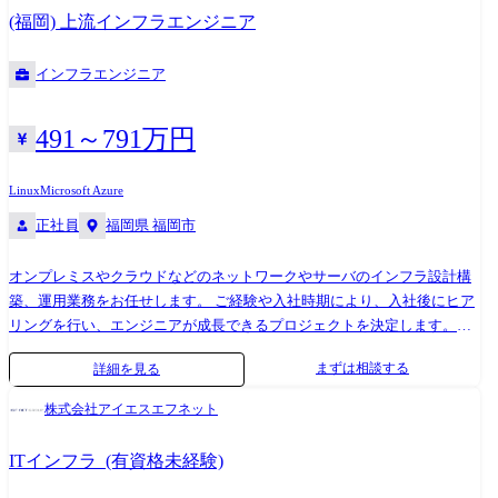
スペシャリストなどキャリアアップ可能な環境です。 【プロジェクト
(福岡) 上流インフラエンジニア
例】 ●サーバ/セキュリティ導入…LinuxによるDNSサーバ統一、 ●更改機
器に搭載するバージョンのジョブ管理システムの検証環境構築 ●官公庁
インフラエンジニア
向けストストレージ製品構築 ●SaaS型監視サービスやバックアップサー
ビス等の維持運用業務 ●大手自動車メーカー向けサーバ、ネットワー
ク、セキュリティ、音声などトータルソリューションでの運用(70名体
491～791万円
制) ●大手金融機関でのオンラインシステム設計構築・運用保守
Linux
Microsoft Azure
正社員
福岡県 福岡市
オンプレミスやクラウドなどのネットワークやサーバのインフラ設計構
築、運用業務をお任せします。 ご経験や入社時期により、入社後にヒア
リングを行い、エンジニアが成長できるプロジェクトを決定します。大
手企業での就業が多く、運用系の案件は数年単位の長期に及びます。デ
まずは相談する
詳細を見る
ータセンターの移転に関するプロジェクトや、ハード機器メーカーから
の依頼によるテクニカルサポートから設計構築まで経験可能です。ま
株式会社アイエスエフネット
た、ご経験に応じ、将来的にはコンサルタントやエンジニアスペシャリ
ストなどキャリアアップ可能な環境です。 プロジェクト例 ●サーバ/セキ
ITインフラ_(有資格未経験)
ュリティ導入…LinuxによるDNSサーバ統一、 ●更改機器に搭載するバー
ジョンのジョブ管理システムの検証環境構築 ●官公庁向けストストレー