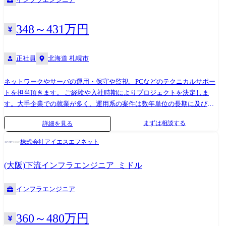
348～431万円
正社員
北海道 札幌市
ネットワークやサーバの運用・保守や監視、PCなどのテクニカルサポー
トを担当頂きます。 ご経験や入社時期によりプロジェクトを決定しま
す。大手企業での就業が多く、運用系の案件は数年単位の長期に及びま
す。データセンターの移転に関するプロジェクトや、ハード機器メーカ
まずは相談する
詳細を見る
ーからの依頼によるテクニカルサポートもあります。また、ご経験に応
じ、将来はネットワークやサーバの構築や設計など、上流工程へチャレ
株式会社アイエスエフネット
ンジしていただくなどキャリアアップが可能な環境です。 プロジェクト
例 ●金融機関向けクラウドサービス設計構築運用業務 ●行政機関向けシ
(大阪)下流インフラエンジニア_ミドル
ステム導入提案・システム構築業務 ●行政機関向けネットワーク機器更
改業務 ●教育機関向けシステム構築運用業務
インフラエンジニア
360～480万円