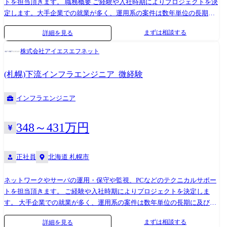
トを担当頂きます。 職務概要 ご経験や入社時期によりプロジェクトを決
定します。大手企業での就業が多く、運用系の案件は数年単位の長期に
及びます。データセンターの移転に関するプロジェクトや、ハード機器
まずは相談する
詳細を見る
メーカーからの依頼によるテクニカルサポートもあります。また、ご経
験に応じ、将来はネットワークやサーバの構築や設計など、上流工程へ
株式会社アイエスエフネット
チャレンジしていただくなどキャリアアップが可能な環境です。 プロジ
ェクト例 ●サーバー(Linux/Windows)構築・運用 ●官公庁向けシステム運
(札幌)下流インフラエンジニア_微経験
用・ヘルプデスク ●NW機器の構築・運用(ファイアウォール機器、ルー
タ等)
インフラエンジニア
348～431万円
正社員
北海道 札幌市
ネットワークやサーバの運用・保守や監視、PCなどのテクニカルサポー
トを担当頂きます。 ご経験や入社時期によりプロジェクトを決定しま
す。 大手企業での就業が多く、運用系の案件は数年単位の長期に及びま
す。 データセンターの移転に関するプロジェクトや、ハード機器メーカ
まずは相談する
詳細を見る
ーからの依頼によるテクニカルサポートもあります。 また、ご経験に応