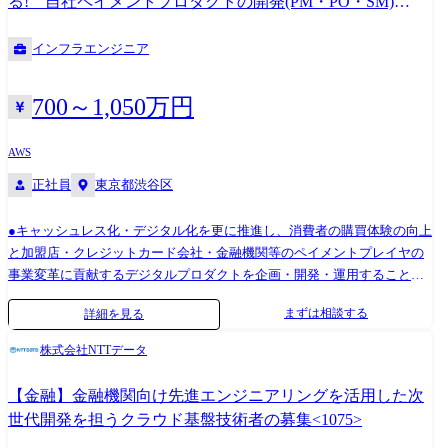
る! 自社ペイメントプロダクトの開発(PM・PO・SM)
メンバーとして、幅広い知見・経験を活かしたプロジェクト推進をする
<1224>
ことでお客様の事業に貢献し、お客様と長期的で良好なパートナー関係
インフラエンジニア
を構築していただきます。 また、システム開発における競争力の源泉と
なる組織の開発力の向上を目指し、生成AIをはじめとした技術を用いた
生産性向上の施策を検討、実行していただきます。 【主なプロジェクト
700～1,050万円
内容・提案テーマ】 ・ 基盤領域における要件定義～テスト実施までの一
連業務の推進 ・ 既存システムへのエンハンス開発・維持管理 ・ 営業部
AWS
門やコンサル部門などの他部門と連携したシステムの企画・お客様への
正社員
東京都渋谷区
ご提案 【アサイン先想定】 ※以下①➁③それぞれに多数の案件がありま
すので、ご希望やご経験を鑑み、最適な案件アサインを検討いたしま
す。 ①メディア業界インフラ →直近では、基幹系システムのAWSへの
●キャッシュレス化・デジタル化を更に推進し、消費者の購買体験の向上
クラウドリフト案件(AP:EKS、DB:RDS)を実施 ②エンタメ業界インフラ
と加盟店・クレジットカード会社・金融機関等のペイメントプレイヤの
→顧客向け情報提供WebシステムのAWSへのクラウドリフト案件PoC
事業変革に貢献するデジタルプロダクトを企画・開発・運用することが
やクラウドリフト案件を実施中 ③交通業界インフラ →顧客向けWebシ
ミッションです。 ●多くのペイメントプレイヤが抱える事業課題に対し
まずは相談する
詳細を見る
ステムの次世代アーキテクチャ検討、PoCを実施中
て、決済や顧客業務に対する豊富なノウハウとデジタルテクノロジーを
組み合わせつつ、新たな価値を提供するプロダクトの開発を、開発リー
株式会社NTTデータ
ダとして主導的な立場で推進いただけるペイメント領域の開発技術者・
経験者を募集します。 ●入社後は、以下のような業務に取り組んでいた
【金融】金融機関向け先進エンジニアリングを活用した次
だきます。 ・新規プロダクトの企画・開発・運用 ・提供中サービスの開
世代開発を担うクラウド基盤技術者の募集<1075>
発・運用、顧客向けサービス提供業務 組織情報 加盟店(小売・流通・サ