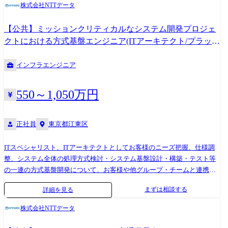
かつミッションクリティカルなシステムに対する刷新プロジェクトを進
株式会社NTTデータ
めており、クラウド化やアーキテクチャのモダン化等、単なる更改の枠
を超えた次世代システムへの刷新を行う。次世代システムへの刷新に当
【公共】ミッションクリティカルなシステム開発プロジェ
たっては、従来の延長線上にあるような単なる改善にとどまらず、利用
クトにおける方式基盤エンジニア(ITアーキテクト/プラット
者中心のサービスの実現や運用者視点での省力化や効率化、また、今後
フォーム/NW/DB)<360>
の機能拡充等も踏まえたメンテナンス性の向上など、機能・コスト両面
インフラエンジニア
で優れ、将来的な成長においても基礎となるシステム基盤を目指す。 本
システムの開発において、ITアーキテクトとして既存の仕組みに囚われ
ない視点で刷新を共に進めていただきたい。 組織ミッション インターネ
550～1,050万円
ットを通じて、国税の電子申告・申請を行うためのシステムであり、税
制改正に伴う年度開発の着実な遂行とシステムの安定運用が組織のミッ
ションである。 職場環境 当担当には社員12名が在籍しており、G会社、
正社員
東京都江東区
ビジネスパートナー、ハードベンダと協働しています。大規模ミッショ
ンクリティカルシステムの確実な開発をしながらも、新しいデジタル技
ITスペシャリスト、ITアーキテクトとしてお客様のニーズ把握、仕様調
術や開発プロセスへチャレンジする文化もあり、非常に雰囲気の良い職
整、システム全体の処理方式検討・システム基盤設計・構築・テスト等
場です。
の一連の方式基盤開発について、お客様や他グループ・チームと連携し
ながら、一定の領域を主管として主体的に取り組み、各プロジェクトの
まずは相談する
詳細を見る
成功に貢献する。 組織情報 ＜組織のミッション＞ ミッションクリティ
カルなシステムの開発から保守・運用までを行い、電子申請サービスの
株式会社NTTデータ
多様化、高度化、確実な行政管理、情報の利活用促進等の推進を支援
し、安心、安全な国民生活の実現に貢献する。 ＜職場環境＞ 社員が100