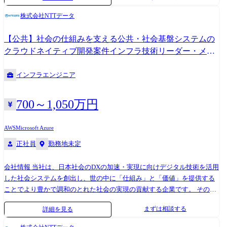
っていただく方を募集します。 ●職務内容 具体的には以下のような業務
株式会社NTTデータ
をお任せします。 ・本サービスの機能拡張に伴うプラットフォームの設
計・実装 ・顧客と本サービスのクラウド接続における構成変更・設計・
【公共】社会の仕組みを支える公共・社会基盤システムの
テスト支援など ※基盤は1000ノード以上あり、今後も利用顧客の増加に
クラウドネイティブ開発案件インフラ技術リーダー・メン
伴いスケールアウトしていきます。 https://www.youtube.com/watch?
バ<496>
v=bvTGz3Clm2Q
インフラエンジニア
700～1,050万円
AWS
Microsoft Azure
正社員
勤務地未定
会社情報 当社は、日本社会のDXの加速・実現に向けデジタル技術を活用
した社会システムを創出し、世の中に「仕組み」と「価値」を提供する
ことでより豊かで調和のとれた社会の実現の貢献する企業です。 その中
でも公共・社会基盤分野は、行政(中央省庁・自治体)、医療、テレコム
まずは相談する
詳細を見る
(通信業界)、電気・ガス等のエネルギー業界等、公共性・地域性の高い領
域における課題に対してデジタル技術を活用し解決することをミッショ