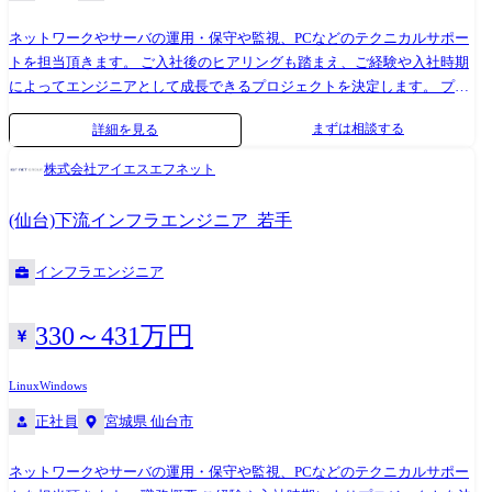
ネットワークやサーバの運用・保守や監視、PCなどのテクニカルサポー
トを担当頂きます。 ご入社後のヒアリングも踏まえ、ご経験や入社時期
によってエンジニアとして成長できるプロジェクトを決定します。 プロ
ジェクト先は大手企業での就業が多く、運用系の案件は数年単位の長期
まずは相談する
詳細を見る
に及ぶ事も多いです。 またデータセンターの移転に関するプロジェクト
や、ハード機器メーカーにおけるテクニカルサポートから設計構築まで
株式会社アイエスエフネット
経験可能です。 ご経験に応じ、将来的にはネットワークやサーバの構築
や設計など、上流工程へチャレンジしていただくなどキャリアアップが
(仙台)下流インフラエンジニア_若手
可能な環境です。 プロジェクト例 ●SaaS型監視サービスやバックアップ
サービス等の維持運用業務 ●Windowsサーバの維持保守業務 ●某銀行 勘
インフラエンジニア
定系システム 維持保守、JP1/AJSにおけるジョブ作成などの運用業務
●ZabbixやNagiosなどを用いた官公庁ネットワークシステムの運用監視業
務
330～431万円
Linux
Windows
正社員
宮城県 仙台市
ネットワークやサーバの運用・保守や監視、PCなどのテクニカルサポー