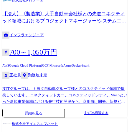
株式会社NTTデータ
ンとしています。 NTTグループとしての実績や培ってきたノウハウを活
用し、受託ビジネスだけでなく顧客の共創パートナーとして社会や顧客
【法人】《製造業》大手自動車会社様との先進コネクティ
の未来をともに描いています。 ポジション情報 公共・社会基盤分野は、
ッド領域におけるプロジェクトマネージャー/システムエン
技術的には医療・テレコム(通信業界)の領域が先行していますが、昨今で
ジニア<604>
は行政(中央省庁・自治体)領域においてもガバメントクラウドの利用が求
インフラエンジニア
められています。これを背景に先進的な技術が求められる領域が急拡大
し、社会の仕組みを支える中央省庁基幹系の大規模システムに及びま
す。こうした先進的な開発を行う案件で、インフラ技術リーダー・メン
700～1,050万円
バとして活躍いただきます。なお、配属先や担当する職務はご希望やご
経験を考慮して入社までの間に決定します。 公共・社会基盤分野におけ
AWS
Google Cloud Platform(GCP)
Microsoft Azure
Docker
Spark
る主なプロジェクト事例 ●官公庁・地方自治体 各府省庁基幹システム、
正社員
勤務地未定
マイナンバー関連システム、スマートシティ関連システム、教育系シス
テム、防災情報連携システム、ドローン関連システム、等 ●テレコム 大
規模データ分析システム、等 ●医療・ヘルスケア 健康管理クラウドサー
NTTグループは、トヨタ自動車グループ様とのコネクティッド領域で提
ビス、社会保険系システム、等 ●ユーティリティ スマートメーターシス
携しています。 コネクティッドカー、コネクティッドシティ、MaaSとい
テム、等
った新規事業領域における先行技術開発から、商用向け開発、新規ビジ
ネス領域でのシステム開発当を行っています。 また、2020年4月からは
まずは相談する
詳細を見る
トヨタコネティッド社との業務提携も開始しており、今後も取り組みを
拡大していく予定です。 その中で、NTTデータは、特にコネクティッド
株式会社アイエスエフネット
カーから得られるデータをクラウド側で処理するコネクティッドプラッ