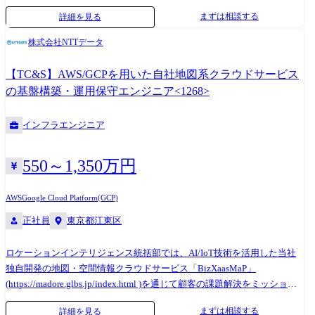
トナー関係を構築していただきます。 事業領域は宇宙航空、エネルギ
まずは相談する
詳細を見る
ー、交通インフラ、機械機器など、重工業領域の顧客のため、高品質で
国際競争力を高めるための先端テクノロジーを用いたプロジェクトを推
株式会社NTTデータ
進いただきます。その実現に向け、インフラ構築案件の仕様検討、要件
定義など最上流工程から担当いただきます。 ●主なプロジェクト・提案
【TC&S】AWS/GCPを用いた自社地図系クラウドサービス
テーマ インフラ基盤(デスクトップ仮想化(VDI)、Office365、ID管理等)の
の基盤構築・運用保守エンジニア<1268>
システム開発プロジェクト
インフラエンジニア
550～1,350万円
AWS
Google Cloud Platform(GCP)
正社員
東京都江東区
ロケーションインテリジェンス統括部では、AI/IoT技術を活用した当社
独自開発の地図・空間情報クラウドサービス「BizXaasMaP」
(https://madore.glbs.jp/index.html )を通じて顧客の課題解決をミッション
としています。 ビジネスの成長・発展を加速させていくため、本ポスト
まずは相談する
詳細を見る
ではAWS等パブリッククラウドを用いた基盤拡張・構築・運用管理を担