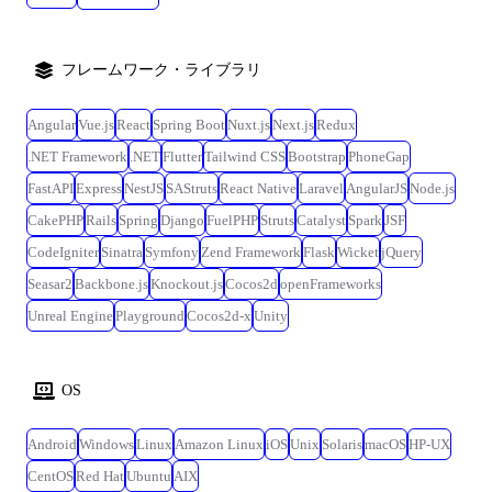
フレームワーク・ライブラリ
Angular
Vue.js
React
Spring Boot
Nuxt.js
Next.js
Redux
.NET Framework
.NET
Flutter
Tailwind CSS
Bootstrap
PhoneGap
FastAPI
Express
NestJS
SAStruts
React Native
Laravel
AngularJS
Node.js
CakePHP
Rails
Spring
Django
FuelPHP
Struts
Catalyst
Spark
JSF
CodeIgniter
Sinatra
Symfony
Zend Framework
Flask
Wicket
jQuery
Seasar2
Backbone.js
Knockout.js
Cocos2d
openFrameworks
Unreal Engine
Playground
Cocos2d-x
Unity
OS
Android
Windows
Linux
Amazon Linux
iOS
Unix
Solaris
macOS
HP-UX
CentOS
Red Hat
Ubuntu
AIX