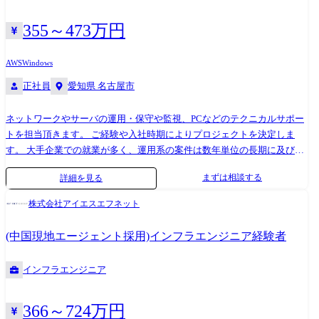
355～473万円
AWS
Windows
正社員
愛知県 名古屋市
ネットワークやサーバの運用・保守や監視、PCなどのテクニカルサポー
トを担当頂きます。 ご経験や入社時期によりプロジェクトを決定しま
す。 大手企業での就業が多く、運用系の案件は数年単位の長期に及びま
す。 データセンターの移転に関するプロジェクトや、ハード機器メーカ
まずは相談する
詳細を見る
ーからの依頼によるテクニカルサポートもあります。 また、ご経験に応
じ、将来はネットワークやサーバの構築や設計など、上流工程へチャレ
株式会社アイエスエフネット
ンジしていただくなどキャリアアップが可能な環境です。 プロジェクト
例 ●SaaS型監視サービスやバックアップサービス等の維持運用業務
(中国現地エージェント採用)インフラエンジニア経験者
●Windowsサーバの維持保守業務 ●某銀行 勘定系システム 維持保守、
JP1/AJSにおけるジョブ作成などの運用業務 ●ZabbixやNagiosなどを用い
インフラエンジニア
た官公庁ネットワークシステムの運用監視業務 ●AWSクラウド環境の運
用保守、ユーザサポート業務
366～724万円