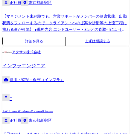
正社員
東京都新宿区
【マネジメント未経験でも、営業サポートがメンバーの健康状態、出勤
状態をフォローするので、クライアントへの提案や折衝等の上流工程に
携わる事が可能】 ●職務内容 エンドユーザー・SIerとの直取引により、
サーバー、ネットワークと幅広くインフラ支援を行っています。 将来的
まずは相談する
詳細を見る
にはPL/PM業務を行って頂き、当社の核となって頂ける方を募集してお
ります。 また、マネージャーとして、若手社員のマネジメント(進捗管
アクサス株式会社
理・レビュー・目標設定・評価など)もご意欲・経験に合わせてお任せし
たいと考えております。 ※別途マネジメント業務については、営業サポ
インフラエンジニア
ート社員がメンバーの健康状態、出勤状態をフォローいたします。 ●案
件例 ご自身のご経験・強み・志向性に合わせそれぞれの案件、各開発フ
運用・監視・保守（インフラ）
ェーズ(要件定義～テスト)から携わって頂きます。 アサイン先はエンジ
ニアのこと第一に考え、事前に条件(通勤時間・リモート比率)を相談し、
希望を叶えられるように決定いたします。
-
AWS
Linux
Windows
Microsoft Azure
正社員
東京都新宿区