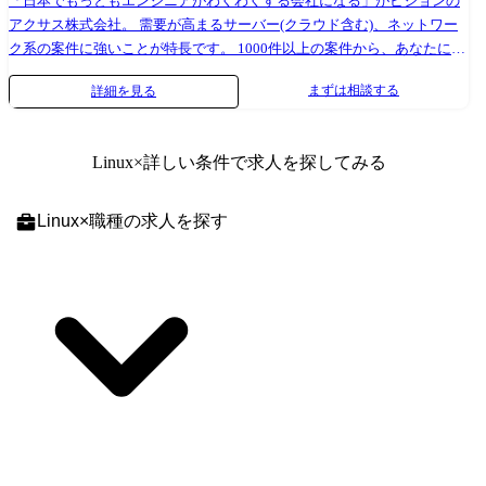
「日本でもっともエンジニアがわくわくする会社になる」がビジョンの
アクサス株式会社。 需要が高まるサーバー(クラウド含む)、ネットワー
ク系の案件に強いことが特長です。 1000件以上の案件から、あなたにも
っともマッチする案件をアサインします。 ●プロジェクト例 ・「AWSサ
まずは相談する
詳細を見る
ービス(GWLB、GWLBE) 」の設計・構築 環境:AWS ・ファイルサーバ
ー移行(オンプレ→AzureFiles) 環境:Azure ・仮想基盤運用・設計構築支
援 環境:Windows、Linux ・NW維持管理および設計、構築 環
Linux
×詳しい条件で求人を探してみる
境:Cisco、AWS、Azure ・警備会社向けの社内事務システムインフラ更改
環境:VMware ・自動車関連のクラウド基盤の構築、運用保守(AIを利用
した開発環境を提供する為の基盤の改善) 環境:Azure ・自動車関連のセ
Linux
×
職種
の求人を探す
キュリティ製品の更改に伴う運用設計・展開準備(オンプレからクラウド
に変更に伴う製品の運用を設計) 環境:Windows、Linux、AWS ●活躍例
・Windows:125名 ・Linux:100名 ・Webサーバー系:77名 ・APサーバ
ー:51名 ・仮想化系:100名 ・バックアップ系:98名 ・ストレージ系:90名
・セキュリティ系:89名 ・クラウド・AWS系:50名⇒強化中! ・データベー
ス系:180名 ・ネットワーク系:245名