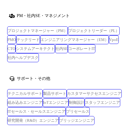
PM・社内SE・マネジメント
プロジェクトマネージャー（PM）
プロジェクトリーダー（PL）
PMO
テックリード
エンジニアリングマネージャー（EM）
VpoE
CTO
システムアーキテクト
社内SE
コーポレートIT
社内ヘルプデスク
サポート・その他
テクニカルサポート
製品サポート
カスタマーサクセスエンジニア
組み込みエンジニア
IoTエンジニア
制御設計
スタッフエンジニア
ITセールス・セールスエンジニア
プリセールス
研究開発（R&D）エンジニア
ブリッジエンジニア