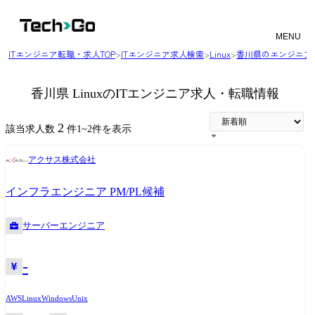
MENU
ITエンジニア転職・求人TOP
>
ITエンジニア求人検索
>
Linux
>
香川県のエンジニア
香川県 LinuxのITエンジニア求人・転職情報
2
該当求人数
件
1
~
2
件を表示
アクサス株式会社
インフラエンジニア PM/PL候補
サーバーエンジニア
-
AWS
Linux
Windows
Unix