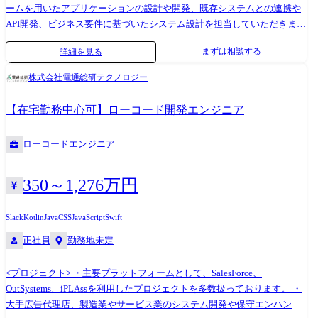
す。 (2)顧客提案・開発支援 公共・金融・法人といった当社の各事業部か
ームを用いたアプリケーションの設計や開発、既存システムとの連携や
らの要請を受けて、提案支援や開発体制の構築支援、プロジェクト実行
API開発、ビジネス要件に基づいたシステム設計を担当していただきま
支援などを行います。ローコードプラットフォーム特有の管理プロセス
す。 また、開発したアプリケーションのテストやデプロイ、技術ドキュ
まずは相談する
詳細を見る
や開発体制などがあるため、当部で開発したメソドロジー(方法論)を有識
メントの作成・維持管理、さらにローコード開発に関する技術的なアド
者として各現場に展開し、生産性向上に貢献します。 (3)メソドロジー開
バイスを行うこともあります。 ポテンシャルを重視しておりますので、
株式会社電通総研テクノロジー
発および社内外への展開 ガートナーのハイプサイクルをはじめ、生産性
将来的にはローコード開発の専門家として社内での普及や、より高度な
向上に関連する技術トレンドは常にウォッチしており、将来予測や市場
システム開発への応用を担うことを期待しています。 ●職務内容 ・ロー
【在宅勤務中心可】ローコード開発エンジニア
動向を踏まえつつ、各技術に利用価値があるかを調査・検討・検証しま
コード開発プラットフォームを用いたアプリケーション設計・開発 ・既
す。また、顧客への提案やプロジェクトへの展開を見据えて当社独自の
存システムとの連携やAPI開発 ・ビジネス要件に基づいたシステム設
ローコードエンジニア
メソドロジーを開発・整備し、社内に広報したり教育したりします。時
計・開発 ・開発したアプリケーションのテスト・デプロイ ・技術ドキュ
に、成功したプロジェクトの事例を対外発表する役割を担うこともあり
メントの作成・維持管理など ●主なクライアント 国内の金融業、製造
ます。 (4)顧客内製化支援 自らDXを進めたい、内製化を進めたいという
業、流通業、等々多岐にわたる大手企業がクライアントです。 大手飲料
350～1,276万円
お客様の要望に応じて、CoE構築や内製化体制構築を支援します。ま
メーカー、大手通信キャリア、大手自動車会社、大手電力会社、大手保
た、ローコードプラットフォーム導入ステップの指導やプロジェクト推
険会社、大手信託銀行、大手航空会社、大手家電メーカーなど <<案件事
Slack
Kotlin
Java
CSS
JavaScript
Swift
進支援、技術者育成の仕組みづくりや市民開発を進めるための教育研修
例>> ●Salesforce:従来使用CRMシステムからの移行 【クライアント】 大
正社員
勤務地未定
なども行います。 (5)アライアンス対応 Outsystems、Microsoft、Pegaをは
手エネルギーメーカー 【導入前課題】 従来使用していたCRMシステム
じめとする各ベンダーと業務提携をしており、定例会議を含めて日常的
の活用に限界を感じていました。 【案件ポイント】 データの整合性を確
<プロジェクト> ・主要プラットフォームとして、SalesForce、
に密に連携をしています。各ベンダーの最上位ソリューションアーキテ
保しつつ、業務中断を最小限に抑えて既存システムの互換性を維持しな
OutSystems、iPLAssを利用したプロジェクトを多数扱っております。 ・
クトが当社の担当に就くことから、最新情報が入手できるだけでなく、
がら移行することができました。 【導入価値・メリット】 ✔管理・運用
大手広告代理店、製造業やサービス業のシステム開発や保守エンハンス
高度な技術支援を随時得ることができます。 ●プロジェクト事例 NTT東
コストを約4割低減 ✔手動プロセスの自動化による営業オペレーションの