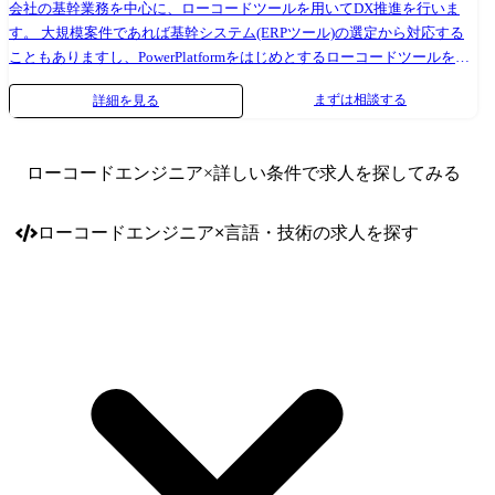
会社の基幹業務を中心に、ローコードツールを用いてDX推進を行いま
す。 大規模案件であれば基幹システム(ERPツール)の選定から対応する
こともありますし、PowerPlatformをはじめとするローコードツールを用
いた中小規模開発も行います。 部署単位の小規模な案件の場合は、Excel
まずは相談する
詳細を見る
からの脱却を目指してkintoneなどのユーザビリティに優れたローコード
ツールを用いることもあります。 案件により規模感は異なりますが、複
数のツールを駆使し、業務改善や市民開発推進を通して顧客貢献を行っ
ローコードエンジニア
×詳しい条件で求人を探してみる
ています。 顧客の反応がダイレクトに帰ってくる案件が多く、自身の成
長を実感しながら次のフェーズに進んでいくことができます。 将来的に
は、ITアーキテクト、ERPコンサルタントなど、希望や志向に応じ様々
ローコードエンジニア
×
言語・技術
の求人を探す
なキャリアを選択いただくことが可能です。 【プロジェクト例】 ・DX
推進PJ:PowerPlatformの導入支援、課題解決支援 ┗業務フローの全体見直
しから、最適ツールの提案 ┗要件定義から設計・開発 ┗内製化の伴走支
援、運用も加味した設計 ・グループ向けServiceNowの導入・開発支援 ┗
業務フローの全体見直しから、最適ツールの提案 ┗要件定義から設計・
開発 ・生成AIプラットフォーム(Ai Workforce等)を使用したワークフロー
開発 ┗要件定義から設計、開発 ┗業務自動化、業務フローの効率化、
・デジタル・アダプション・プラットフォーム(WalkMe、Techtouchなど)
を用いた開発 ┗既存システムの利便性を向上のためのツール提案、業務
効率化、生産性の個工場の提案 ┗要件定義、設計、開発 ┗既存システム
との連携やパフォーマンス最適化 ・AI活用基盤の構築 ┗生成AI/ローコ