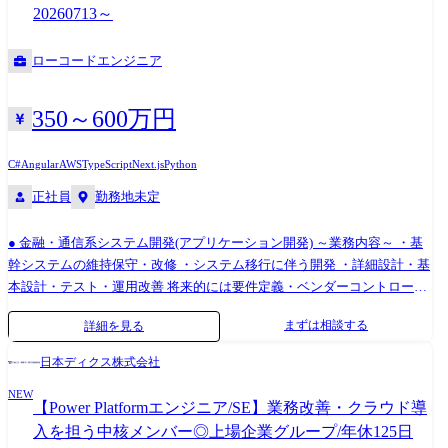
20260713～
ローコードエンジニア
350～600万円
C#
Angular
AWS
TypeScript
Next.js
Python
正社員
勤務地未定
● 金融・通信系システム開発(アプリケーション開発) ～業務内容～ ・基
幹システムの維持保守・改修 ・システム移行に伴う開発 ・詳細設計・基
本設計・テスト・運用改善 将来的には要件定義・ベンダーコントロー
ル・PM/PLへステップアップ可能! ～使用技術例(※いずれかの経験があ
まずは相談する
詳細を見る
れば歓迎)～ Java/C#/Python/Oracle/Linux/AWS など ● 情報システム部門
向け開発(社内システム・業務効率化ツール) ～業務内容～ ・社内向けシ
日本ディクス株式会社
ステムの開発・維持保守 ・RPA・スクリプトなどの業務効率化ツール開
NEW
発 ・システム管理、運用改善、セキュリティ対応 多様な技術に触れなが
【Power Platformエンジニア/SE】業務改善・クラウド導
ら、幅広い領域でスキルを伸ばせます! ～使用技術例(※いずれかの経験
入を担う中核メンバー◎上場企業グループ/年休125日
があれば歓迎)～ Java/VB.NET/C++/C♯/COBOL/PL/SQL/RPA/AWS・Azure/