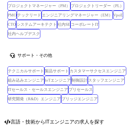
プロジェクトマネージャー（PM）
プロジェクトリーダー（PL）
PMO
テックリード
エンジニアリングマネージャー（EM）
VpoE
CTO
システムアーキテクト
社内SE
コーポレートIT
社内ヘルプデスク
サポート・その他
テクニカルサポート
製品サポート
カスタマーサクセスエンジニア
組み込みエンジニア
IoTエンジニア
制御設計
スタッフエンジニア
ITセールス・セールスエンジニア
プリセールス
研究開発（R&D）エンジニア
ブリッジエンジニア
言語・技術
からITエンジニアの求人を探す