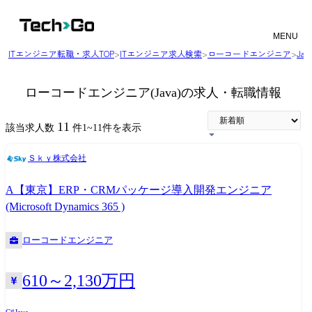
MENU
ITエンジニア転職・求人TOP
>
ITエンジニア求人検索
>
ローコードエンジニア
>
Ja
ローコードエンジニア(Java)の求人・転職情報
11
該当求人数
件
1
~
11
件を表示
Ｓｋｙ株式会社
A【東京】ERP・CRMパッケージ導入開発エンジニア
(Microsoft Dynamics 365 )
ローコードエンジニア
610～2,130万円