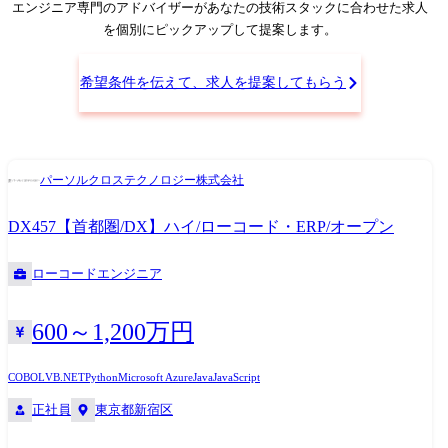
365/Azure/API連携対応
エンジニア専門のアドバイザー
があなたの技術スタックに合わせた求人
を個別にピックアップして提案します。
希望条件を伝えて、求人を提案してもらう
パーソルクロステクノロジー株式会社
DX457【首都圏/DX】ハイ/ローコード・ERP/オープン
ローコードエンジニア
600～1,200万円
COBOL
VB.NET
Python
Microsoft Azure
Java
JavaScript
正社員
東京都新宿区