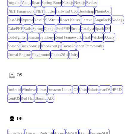
Angular
Vue.js
React
Spring Boot
Nuxt.js
Next.js
Redux
.NET Framework
.NET
Flutter
Tailwind CSS
Bootstrap
PhoneGap
FastAPI
Express
NestJS
SAStruts
React Native
Laravel
AngularJS
Node.js
CakePHP
Rails
Spring
Django
FuelPHP
Struts
Catalyst
Spark
JSF
CodeIgniter
Sinatra
Symfony
Zend Framework
Flask
Wicket
jQuery
Seasar2
Backbone.js
Knockout.js
Cocos2d
openFrameworks
Unreal Engine
Playground
Cocos2d-x
Unity
OS
Android
Windows
Linux
Amazon Linux
iOS
Unix
Solaris
macOS
HP-UX
CentOS
Red Hat
Ubuntu
AIX
DB
Snowflake
Amazon Redshift
Access
MySQL
Oracle
PostgreSQL