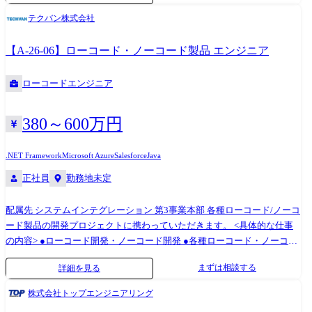
テムを「迅速」に届ける社会 【なぜホープスがするのか？】 創業当初、
テクバン株式会社
当社は工場において、短納期で高品質な製品を届けられるように業務改
善案を提案していました。 30年前はDXという言葉も耳馴染みなく、お
【A-26-06】ローコード・ノーコード製品 エンジニア
客様からの理解を得られにくい環境でした。 なかには、工場自体の競争
力を失い、工場の規模縮小・閉鎖から、工場に支えられた街自体が閑散
ローコードエンジニア
となることも目の当たりにしました。 このような悲劇を繰り返したくは
ありません。 だからこそ、わたしたちは「時代のニーズ・変化に合わせ
てエンジニアはスキルを変え、真に必要とされるエンジニア」を輩出す
380～600万円
ることに力を入れています。 そしてそれは、本当の意味でエンジニアの
人生を守るための必要な武器になる、と信じています。 また、ユーザー
.NET Framework
Microsoft Azure
Salesforce
Java
が真に求めることは、 ・必要なときに必要なシステムを簡単に利用でき
正社員
勤務地未定
る ・システムを用い、競争力を醸成し、社会が持続的な発展を続けるこ
と です。 当社はそれを提供・実現し、システムの利用者とエンジニアが
配属先 システムインテグレーション 第3事業本部 各種ローコード/ノーコ
ワクワクする社会を創っていきます。 【プロジェクト内容※一例です
ード製品の開発プロジェクトに携わっていただきます。 <具体的な仕事
※】 受注システム：要件定義からリリースまで約2年のプロジェクトに
の内容> ●ローコード開発・ノーコード開発 ●各種ローコード・ノーコー
おいて、開発期間は2ヵ月と短納期で完了 生成型AI ：プロセスマイニ
ド製品の導入・カスタマイズ ●PMO など、経験やスキルに応じたプロジ
ングを用いた野良AIの防止 【ローコード開発に携わったエンジニアの
まずは相談する
詳細を見る
ェクトにてご活躍いただきます。 <主な取り扱い製品> Salesforce、
声】 ・API開発、オープンソースの方が幅がきくし、おもしろそうなイ
ServiceNow、GeneXus、Outsystems など 毎月上長との1on1を実施してお
メージが正直あったが、実際にやってみるとローコード開発はできるこ
株式会社トップエンジニアリング
り、直近の課題から中長期的なキャリアについても相談することができ
とが多かった（40代男性）。 ・API開発、オープンソースは今まででき