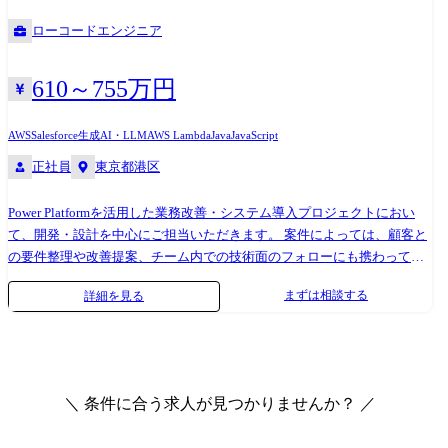
生成AIツール など プロジェクト紹介 ①官公庁系業務システム新規構築PJ
ローコードエンジニア
●業務内容 ・官公庁系業務システムのアプリケーション開発(PG〜IT工程)
・Java(Spring)を用いたバックエンド開発 ・Angular(JavaScript)を用いた
フロントエンド開発 ・生成AIを活用したコーディング ●活かせるスキル/
610～755万円
ご経験 ・Java開発経験(Springフレームワーク) ・PostgreSQLなどRDBMS
を用いた開発経験 ・PG〜IT工程を一貫して対応できる経験 ・
AWS
Salesforce
生成AI・LLM
AWS Lambda
Java
JavaScript
Angular(JavaScript)を用いたフロントエンド開発経験 ・Azure環境での開
正社員
東京都港区
発・運用経験 ・官公庁系システムの開発経験 ・生成AIツールを活用した
コーディング経験 ●勤務地 都内(リモート可能) ②製造業の基幹シス
テムリプレースに伴うシステムの刷新案件 ●業務内容 ・Webシステムの
Power Platformを活用した業務改善・システム導入プロジェクトにおい
設計～開発業務 ・Java(Spring Boot)を用いたサーバーサイド開発 ・
て、開発・設計を中心にご担当いただきます。 案件によっては、顧客と
React(Next.js)/TypeScriptを用いたフロントエンド開発 ・基本設計～詳細
の要件整理や改善提案、チーム内での技術面のフォローにも携わってい
設計、実装、テスト対応 ・チーム内でのレビュー対応、仕様調整 ●活か
ただきます。 案件構成としては、一次請け(約3割)・二次請け合計で7〜8
まずは相談する
詳細を見る
せるご経験/スキル ・React または Next.jsでの開発経験 ・Java(1.8以
割となっており、安定した業績基盤のもと多様なプロジェクトに参画い
上)+Spring Bootでの開発経験 ・Javaでの基本設計経験 ●勤務地 神谷
ただけます。 また、全体の約6割が上流工程を含む案件となっており、
町(リモート併用)
SES・受託いずれにおいても上流フェーズに関わる機会があります。 ●仕
事内容例 ・Power Appsによるアプリケーション設計・画面構築 ・Power
Automateによる業務フロー設計・自動化実装 ・Dataverse等を用いたデー
＼ 条件に合う求人が見つかりませんか？ ／
タ設計・構築 ・既存システムの改修、不具合調査、運用保守対応 ・顧客
要望の整理、業務改善に向けた提案 ・案件に応じたMicrosoft