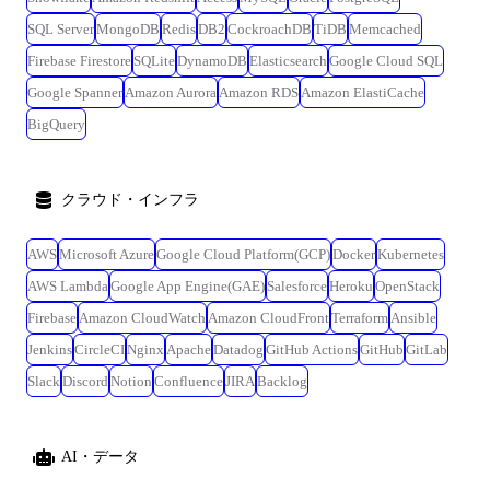
SQL Server
MongoDB
Redis
DB2
CockroachDB
TiDB
Memcached
Firebase Firestore
SQLite
DynamoDB
Elasticsearch
Google Cloud SQL
Google Spanner
Amazon Aurora
Amazon RDS
Amazon ElastiCache
BigQuery
クラウド・インフラ
AWS
Microsoft Azure
Google Cloud Platform(GCP)
Docker
Kubernetes
AWS Lambda
Google App Engine(GAE)
Salesforce
Heroku
OpenStack
Firebase
Amazon CloudWatch
Amazon CloudFront
Terraform
Ansible
Jenkins
CircleCI
Nginx
Apache
Datadog
GitHub Actions
GitHub
GitLab
Slack
Discord
Notion
Confluence
JIRA
Backlog
AI・データ