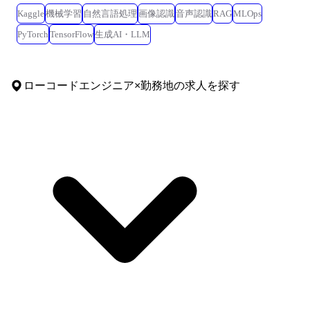
Kaggle
機械学習
自然言語処理
画像認識
音声認識
RAG
MLOps
PyTorch
TensorFlow
生成AI・LLM
ローコードエンジニア
×
勤務地
の求人を探す