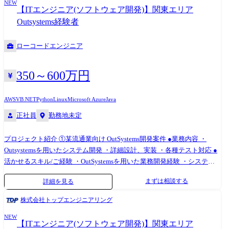
NEW
二人三脚でステップアップできる環境です。
たことを効率的に開発できるが、それに加えて今までできていないこと
【ITエンジニア(ソフトウェア開発)】関東エリア
（AI、プロセスマイニングの利用等）ができ、技術的な好奇心を駆り立
Outsystems経験者
てられる。 より幅広い技術・知識の習得を楽しめる！（30代男性） ・開
発工程を短縮することで、本当に必要な工程に時間を割けるようになっ
ローコードエンジニア
た。 中長期的にユーザーが求めていることを提案・提供でき、前よりお
客様に寄り添った開発をしていると感じる（30代女性）。 ・お客様から
「想定より早く導入できた」「ほしかったシステムがたくさんあり、使
350～600万円
うことが楽しみだ」とお声をいただき、嬉しかった！（20代女性） 【事
業責任者からのメッセージ】 世界基準でみたときに、世界ではポピュラ
AWS
VB.NET
Python
Linux
Microsoft Azure
Java
ーだけど日本ではまだ浸透していないソリューションがたくさんありま
正社員
勤務地未定
す。 また、日本に入ってきているものの、認知度の低いツールもたくさ
んあります。 ホープスではそういったソリューションやツールの導入・
プロジェクト紹介 ①某流通業向け OutSystems開発案件 ●業務内容 ・
開発を積極的に推進しております。 ・「世界基準で通用するエンジニア
Outsystemsを用いたシステム開発 ・詳細設計、実装 ・各種テスト対応 ●
スキルを身に着ける」 ・「日本で新しいマーケットを開拓する」 ・「日
活かせるスキル/ご経験 ・OutSystemsを用いた業務開発経験 ・システム
本でもっと浸透させ、よりよい未来を創る」 こういった想いをもったメ
テスト～単体テストの経験 ・OutSystems Associate Reactive Developer以
ンバーがたくさんいます！ このような環境下で一緒に成長していきたい
まずは相談する
詳細を見る
上の資格 etc. ②国内営業 保守開発PJ(モバイル開発) ●業務内容 ・基本設
と思っていただける方からのご応募をお待ちしております！ ※従事すべ
計～テスト/リリースまで ・テスト仕様書の作成 ・成果物レビュー ●活か
き業務の変更の範囲：IT開発関連業務
株式会社トップエンジニアリング
せるご経験/スキル ・webアプリケーション開発経験 ・業務システムの開
NEW
発 ・テスト設計経験 ・C#やVB.NETによる実装経験 ・Outsystemsを用い
【ITエンジニア(ソフトウェア開発)】関東エリア
た開発経験 etc.