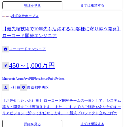
等、小～大規模まで様々なプロジェクトを多数扱っております。 ・経験
日本様 ビジネスを加速させる!ローコードプラットフォームを活用した内
最適化 ✔営業チームのコンバージョン率を20%向上 ✔確度の高い売上予
まずは相談する
詳細を見る
に応じ適性にあったプロジェクトへ参画いただき、利用プラットフォー
製化の成功事例 https://www.nttdata.com/jp/ja/trends/data-
測を実現 ●Medix:レガシー管理システムのモダナイゼーション 【クライ
ムに対するの専門性を高めながらキャリアステップを踏んでいただきま
insight/2023/0414/ 日本政策公庫様 日本政策金融公庫が挑むローコード活
アント】 大手製造メーカー 【導入前課題】 Excelベースのシステムだっ
株式会社ホープス
す。 ・プラットフォーム提供ベンダーの資格取得も支援します。 <役割>
用と共創での変革 https://www.nttdata.com/jp/ja/trends/data-
たため、以下のような課題がありました。 ①同期不足 ②データ消失のリ
・ローコードプラットフォームを利用したシステム開発を実施。 ・要件
insight/2024/0906/ ●組織情報 技術革新統括本部 当社の各事業部が手掛け
スク ③カテゴリとデータ可視化の制限 ④セキュリティリスク 【案件ポ
【最先端技術で10年先も活躍する/お客様に寄り添う開発】
定義、設計、開発、テスト、導入、その後のエンハンス開発など一気通
る多数のプロジェクトを業界横断的に技術面で支援する技術専門部門で
イント】 Medixとアジャイル・スクラム手法を用いて、数週間でレガシ
ローコード開発エンジニア
貫で担当していただきます。
す。クラウド、AI、ブロックチェーン、セキュリティ、ローコードプラ
ーシステムの移行を完遂することができました。 【導入価値・メリッ
ットフォームといった先進領域の高度な専門性を有する人材が多数在籍
ト】 ✔開発作業を40%削減 ✔同期強化 ✔データ整合性の向上 ✔ユーザー
ローコードエンジニア
しており、各プロジェクトに対して技術的なリード、アドバイザリー、
エクスペリエンスの向上 ✔セキュリティ強化 ✔データドリブンな意思決
及び実行支援を行っています。
定
450～1,000万円
Microsoft Azure
Java
PHP
JavaScript
Ruby
Python
正社員
東京都中央区
【お任せしたいお仕事】 ローコード開発チームの一員として、システム
導入・開発をご担当頂きます。 また、これまでのご経験やあなたのキャ
リアビジョンに沿ってお任せします。 ・新規プロジェクト立ち上げのキ
ーマン ・チームリーダーとしてメンバーやプロジェクトのマネジメント
まずは相談する
詳細を見る
【ローコード開発で実現できる世界】 ●ユーザーの「期待以上」のシス