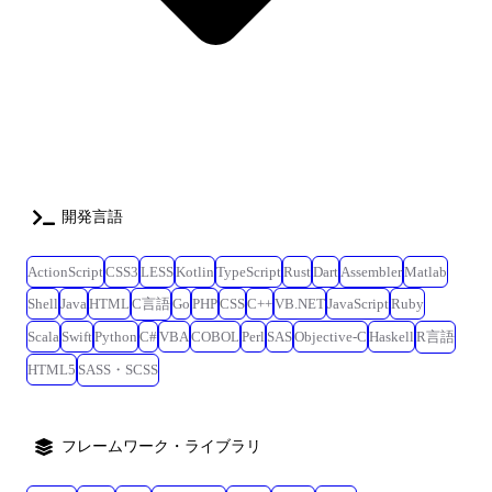
ードツールを活用した業務効率化 ┗AI活用のPoC・技術検証、実現性検
証と精度検証・改善、プロンプトエンジニアリング
開発言語
ActionScript
CSS3
LESS
Kotlin
TypeScript
Rust
Dart
Assembler
Matlab
Shell
Java
HTML
C言語
Go
PHP
CSS
C++
VB.NET
JavaScript
Ruby
Scala
Swift
Python
C#
VBA
COBOL
Perl
SAS
Objective-C
Haskell
R言語
HTML5
SASS・SCSS
フレームワーク・ライブラリ