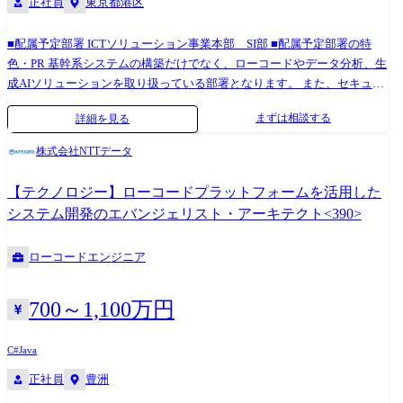
正社員
東京都港区
OutSystems・Power Apps等のローコードソリューション、 SAP Business
Technology Platform等の各種SaaSサービスを用いたシステム提案業務を
実施いたします。 業務を通じて財務会計、販売管理、購買管理、生産管
■配属予定部署 ICTソリューション事業本部 SI部 ■配属予定部署の特
理等の業務知識が習得できます。 DXで開発手法も大きな変革を迎えよう
色・PR 基幹系システムの構築だけでなく、ローコードやデータ分析、生
としていますが、最先端の開発業務を経験ができ、価値あるエンジニア
成AIソリューションを取り扱っている部署となります。 また、セキュリ
へ成長することができます。 また、教育支援としてMicrosoft
ティやクラウドを含むインフラ、統合ID管理ソリューションなど、お客
まずは相談する
詳細を見る
Certification、SAP認定コンサルタントの資格取得プログラムも用意して
様のDX推進をご支援しております。 会社としても注力している部署であ
おります。 ●ERPパッケージ導入コンサルタントの主な業務 ・ERPソリ
り、今後の大きな成長を目指し、現在の課題に全員で取り組み、日々改
株式会社NTTデータ
ューションの導入提案 ・顧客の既存業務フローを元にした現行業務分析
善を行うことができる組織です。 商売力のあるメンバーと共に強みを作
・ERPパッケージの導入支援 ●ERPパッケージ開発エンジニアの主な業務
り上げている勢いのある部隊となっております。 ※職務内容変更の可能
【テクノロジー】ローコードプラットフォームを活用した
・ERPパッケージのアドオン開発、既存機能のカスタマイズ開発におけ
性:有 ※変更の範囲:会社の定める業務 Microsoft Dynamics 365、SAP
システム開発のエバンジェリスト・アーキテクト<390>
る要件定義、アプリケーション設計、開発、評価 ・ERPパッケージと連
S/4HANAをはじめとする、 ERPパッケージの導入コンサルタント、およ
携するフルスクラッチやローコードソリューションを用いた周辺サブシ
び開発エンジニアとしてお客様のDXをご支援いたします。 昨今のERPパ
ローコードエンジニア
ステムの開発
ッケージ導入においては、Fit to Standardが主流になってきており、ERP
パッケージにFitしない領域については、 フルスクラッチやローコードソ
リューションを用いた周辺サブシステムの開発も実施いたします。 対応
700～1,100万円
フェーズは、構想策定、要件定義、アプリケーション設計、開発、評価
となり、システム導入後は保守運用までを担います。 また、柔軟性、拡
C#
Java
張性に優れた低コストなシステムを構築するため、 ETL・EAI、
正社員
豊洲
OutSystems・Power Apps等のローコードソリューション、 SAP Business
Technology Platform等の各種SaaSサービスを用いたシステム提案業務を