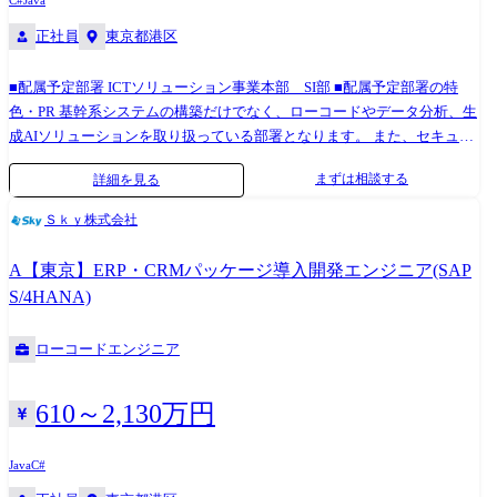
C#
Java
正社員
東京都港区
■配属予定部署 ICTソリューション事業本部 SI部 ■配属予定部署の特
色・PR 基幹系システムの構築だけでなく、ローコードやデータ分析、生
成AIソリューションを取り扱っている部署となります。 また、セキュリ
ティやクラウドを含むインフラ、統合ID管理ソリューションなど、お客
まずは相談する
詳細を見る
様のDX推進をご支援しております。 会社としても注力している部署であ
り、今後の大きな成長を目指し、現在の課題に全員で取り組み、日々改
Ｓｋｙ株式会社
善を行うことができる組織です。 商売力のあるメンバーと共に強みを作
り上げている勢いのある部隊となっております。 ※職務内容変更の可能
A【東京】ERP・CRMパッケージ導入開発エンジニア(SAP
性:有 ※変更の範囲:会社の定める業務 Microsoft Dynamics 365、SAP
S/4HANA)
S/4HANAをはじめとする、 ERPパッケージの導入コンサルタント、およ
び開発エンジニアとしてお客様のDXをご支援いたします。 昨今のERPパ
ローコードエンジニア
ッケージ導入においては、Fit to Standardが主流になってきており、ERP
パッケージにFitしない領域については、 フルスクラッチやローコードソ
リューションを用いた周辺サブシステムの開発も実施いたします。 対応
610～2,130万円
フェーズは、構想策定、要件定義、アプリケーション設計、開発、評価
となり、システム導入後は保守運用までを担います。 また、柔軟性、拡
Java
C#
張性に優れた低コストなシステムを構築するため、 ETL・EAI、