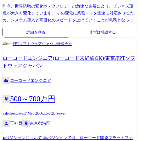
実施いたします。 業務を通じて財務会計、販売管理、購買管理、生産管
昨今、世界情勢の変化やテクノロジーの急速な進展により、ビジネス環
理等の業務知識が習得できます。 DXで開発手法も大きな変革を迎えよう
境が大きく変化しています。 その変化に業務・ITを迅速に対応させるた
としていますが、最先端の開発業務を経験ができ、価値あるエンジニア
め、システム導入と高度化のスピードを上げていくことが急務となって
へ成長することができます。 また、教育支援としてMicrosoft
いますが、ビジネスにフィットするパッケージが存在しなかったり、フ
まずは相談する
詳細を見る
Certification、SAP認定コンサルタントの資格取得プログラムも用意して
ルスクラッチだと完成までが長くアジリティが損なわれてしまったりと
おります。 ●ERPパッケージ導入コンサルタントの主な業務 ・ERPソリ
いった問題が発生しています。 この問題に対する有効な解決手段として
FPTソフトウェアジャパン株式会社
ューションの導入提案 ・顧客の既存業務フローを元にした現行業務分析
注目を集めているのがローコードプラットフォームです。ローコードプ
・ERPパッケージの導入支援 ●ERPパッケージ開発エンジニアの主な業務
ラットフォームを活用して前例のないシステムを高速かつ高品質で提供
ローコードエンジニア(ローコード未経験OK)/東京/FPTソフ
・ERPパッケージのアドオン開発、既存機能のカスタマイズ開発におけ
し、圧倒的な生産性向上とDXのスピーディーな実現を可能とします。 ま
トウェアジャパン
る要件定義、アプリケーション設計、開発、評価 ・ERPパッケージと連
た、ビジネスのスピードアップを図るべく、内製化を進めるお客様も増
携するフルスクラッチやローコードソリューションを用いた周辺サブシ
えています。ここでもローコードプラットフォームが採用されるケース
ローコードエンジニア
ステムの開発
が増えていますが、ITリテラシーの不足やIT人材不足が問題となってい
るため、お客様の内製化や人材育成もサポートしています。 ●主な業務
内容 (1)システム化検討、製品選定、PoC ひとくちにローコードプラット
500～700万円
フォームといっても様々な製品があり、導入目的によってそれぞれ向き
不向きがあります。そのため、システム化検討フェーズから参画し、ロ
Salesforce
Java
C#
MySQL
Oracle
SQL Server
ーコードプラットフォームのメリットやデメリット、製品の選択肢とそ
正社員
東京都港区
れぞれの特徴、導入時の注意点などをお客様に説明します。また、シス
テムグランドデザインの策定や製品選定を支援したり、PoCを支援した
りもします。お客様の状況次第で、当社で実行まで行うこともありま
●ポジションについて 本ポジションでは、ローコード開発プラットフォ