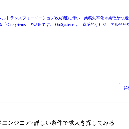
tSystems」の活用です。 OutSystemsは、直感的なビジュアル
盤として多くの企業に導入されています。 また、企業ごとの要件に合
・導入を通じて、顧客満足度の高い業務プロ
実際に動くプロトタイプの開発も行っています。 そのため、今までは
創造していくことが可能となっております。 本ポジションでは、社内有識者のサポートの元、
開発、導入後支援まで一貫して携わっていただくことが可能です。 またインフ
ンなどの提案活動を行います。 ・要件定義・業務設計支援 現行業務の分析を行い、
携を通じて実現可能な仕様を策定します。必要に応じて、OutSystems
詳
バッチ処理などの開発も担当します。 ・テスト・品質管理 単体・結合・総合テストの計画・
します。
ドエンジニア
×詳しい条件で求人を探してみる