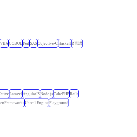
VBA
COBOL
Perl
SAS
Objective-C
Haskell
R言語
ative
Laravel
AngularJS
Node.js
CakePHP
Rails
penFrameworks
Unreal Engine
Playground