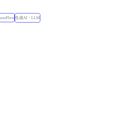
nsorFlow
生成AI・LLM