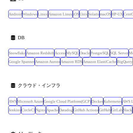
Android
Windows
Linux
Amazon Linux
iOS
Unix
Solaris
macOS
HP-UX
Cent
DB
Snowflake
Amazon Redshift
Access
MySQL
Oracle
PostgreSQL
SQL Server
M
Google Spanner
Amazon Aurora
Amazon RDS
Amazon ElastiCache
BigQuery
クラウド・インフラ
AWS
Microsoft Azure
Google Cloud Platform(GCP)
Docker
Kubernetes
AWS 
Jenkins
CircleCI
Nginx
Apache
Datadog
GitHub Actions
GitHub
GitLab
Slack