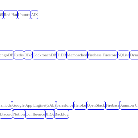
OS
Red Hat
Ubuntu
AIX
ongoDB
Redis
DB2
CockroachDB
TiDB
Memcached
Firebase Firestore
SQLite
Dyn
Lambda
Google App Engine(GAE)
Salesforce
Heroku
OpenStack
Firebase
Amazon C
Discord
Notion
Confluence
JIRA
Backlog