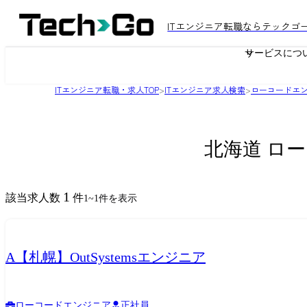
ITエンジニア転職ならテックゴ
サービスにつ
ITエンジニア転職・求人TOP
>
ITエンジニア求人検索
>
ローコードエ
北海道 ロ
1
該当求人数
件
1
~
1
件を表示
A【札幌】OutSystemsエンジニア
ローコードエンジニア
正社員