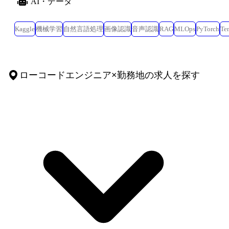
AI・データ
Kaggle
機械学習
自然言語処理
画像認識
音声認識
RAG
MLOps
PyTorch
Te
ローコードエンジニア
×
勤務地
の求人を探す