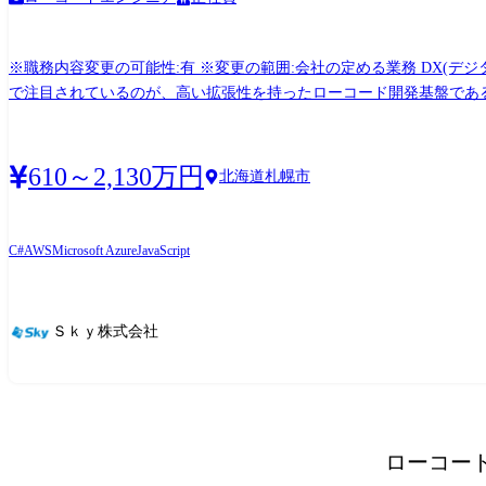
※職務内容変更の可能性:有 ※変更の範囲:会社の定める業務 DX(デジタルトランスフォーメーション)の加速に伴い、業務効率化や柔軟かつ迅速なシステム対応が求められています。その中
で注目されているのが、高い拡張性を持ったローコード開発基盤である「Ou
能を備えた統合プラットフォームであり、業務改革を支援する開発基
コードツールのため、基幹システムの刷新等の大規模な開発にも携わることが可能です。 当社では、OutSystemsを活用した業務システムの構築
セスの実現を支援するため、要件定義や業務設計などの上流工程で、
610～2,130万円
北海道札幌市
者にも、サービスの企画段階から入っていただき、ユーザーにとって使い勝手の良いアプリを
能力に応じてOutSystems導入に関するコンサルティング、設計、
ラウド環境へのOutSystems導入・支援を行います。 より顧客に近い立場で、上流工程から提案型で顧客と共に課題を解決できる点や、最新の技術トレンドを踏まえた継続的な成長が可能で
C#
AWS
Microsoft Azure
JavaScript
ある点が本業務のやりがいです。 ●OutSystemsエンジニアの主な業務 ・提案・プリセールス 現行業務のDX化や既存システムからの移行などの顧客課題・要望に対して、OutSystemsを使った
改善策を検討し、プリセールスエンジニアとして、機能の説明や実機を使ったデモンストレーショ
OutSystemsの機能をベースに業務フローを再設計。業務部門との連
Ｓｋｙ株式会社
行います。 ・アプリケーション開発・カスタマイズ OutSystems上でのアプリケーション開発や画面設計、業務ロジックの実装を行います。また、標準外の機能についてはC#やJavaScriptを
用いた実装を行う場合もあります。必要に応じて外部システムと連携するためのWeb APIや取込
実施を通じて、システムの品質を確保します。 ・導入・運用支援 本番環境への導入作業、ユーザートレーニング、受入テスト(UAT)支援によりスムーズな運用開始を支援し、導入後は保
守・改善提案、必要があれば伴走支援にも対応します。 ・技術検証・ナレッジ共有 OutSystemsの新機能や関連技術の検証を行い、社内外への技術情報の発信やナレッジ共有を推進します。
技術課題が発生した場合はチーム全体で情報を共有し、協力して解決
ローコー