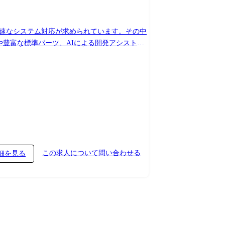
開発や豊富な標準パーツ、AIによる開発アシスト機
わせて柔軟にシステム構築が可能な数少ないロー
詳細設計等の実装部分での御活躍が多かった技術
ラ部署とも連携し、AWS、Azureといったク
を用いたプロトタイプ作成や実現性の検証を並行して
この求人について問い合わせる
細を見る