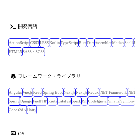
開発言語
ActionScript
CSS3
LESS
Kotlin
TypeScript
Rust
Dart
Assembler
Matlab
Shell
HTML5
SASS・SCSS
フレームワーク・ライブラリ
Angular
Vue.js
React
Spring Boot
Nuxt.js
Next.js
Redux
.NET Framework
.NE
Spring
Django
FuelPHP
Struts
Catalyst
Spark
JSF
CodeIgniter
Sinatra
Symfony
Cocos2d-x
Unity
OS