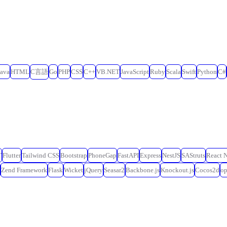
Java
HTML
C言語
Go
PHP
CSS
C++
VB.NET
JavaScript
Ruby
Scala
Swift
Python
C#
T
Flutter
Tailwind CSS
Bootstrap
PhoneGap
FastAPI
Express
NestJS
SAStruts
React N
Zend Framework
Flask
Wicket
jQuery
Seasar2
Backbone.js
Knockout.js
Cocos2d
o