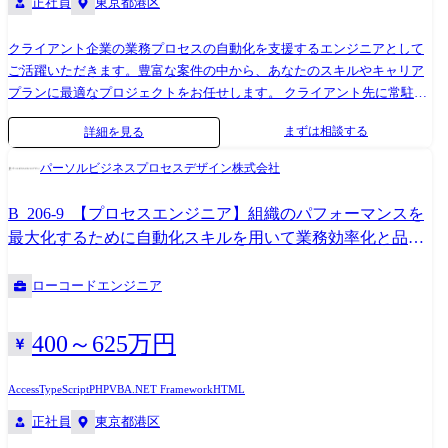
正社員
東京都港区
と です。 当社はそれを提供・実現し、システムの利用者とエンジニアが
ワクワクする社会を創っていきます。 【プロジェクト内容※一例です
※】 受注システム：要件定義からリリースまで約2年のプロジェクトに
クライアント企業の業務プロセスの自動化を支援するエンジニアとして
おいて、開発期間は2ヵ月と短納期で完了 生成型AI ：プロセスマイニ
ご活躍いただきます。豊富な案件の中から、あなたのスキルやキャリア
ングを用いた野良AIの防止 【ローコード開発に携わったエンジニアの
プランに最適なプロジェクトをお任せします。 クライアント先に常駐、
声】 ・API開発、オープンソースの方が幅がきくし、おもしろそうなイ
または社内受託案件にてチームで業務を遂行します。 主な活躍の場は、
まずは相談する
詳細を見る
メージが正直あったが、実際にやってみるとローコード開発はできるこ
RPAツールとして高いシェアを誇る「UiPath」 、そして 導入企業が急増
とが多かった（40代男性）。 ・API開発、オープンソースは今まででき
している「Microsoft Power Platform」 を活用したプロジェクトです。 (他
パーソルビジネスプロセスデザイン株式会社
たことを効率的に開発できるが、それに加えて今までできていないこと
主要RPAツールの案件もあります。) 最近では、従来のRPAの枠を超え、
（AI、プロセスマイニングの利用等）ができ、技術的な好奇心を駆り立
AIエージェントなどを活用した、 より高度で広範囲な業務自動化プロジ
B_206-9_【プロセスエンジニア】組織のパフォーマンスを
てられる。 より幅広い技術・知識の習得を楽しめる！（30代男性） ・開
ェクトも増加中。 最先端の技術に触れながら、市場価値の高いスキルを
最大化するために自動化スキルを用いて業務効率化と品質
発工程を短縮することで、本当に必要な工程に時間を割けるようになっ
習得できる環境です。 【プロジェクト例】 ・大手専門商社向け:営業部
向上を目指します
た。 中長期的にユーザーが求めていることを提案・提供でき、前よりお
門における定型的な事務作業を自動化(UiPath) ・大手メーカー向け:経
ローコードエンジニア
客様に寄り添った開発をしていると感じる（30代女性）。 ・お客様から
理・人事など管理部門の膨大なデータ入力を自動化(UiPath/生成AI/OCR)
「想定より早く導入できた」「ほしかったシステムがたくさんあり、使
・大手メーカー向け:既存RPAからのマイグレーション(Power Automate
うことが楽しみだ」とお声をいただき、嬉しかった！（20代女性） 【事
for Desktop) ・採用代行事業向け:スカウト等採用業務の自動化(BizRobo! /
400～625万円
業責任者からのメッセージ】 世界基準でみたときに、世界ではポピュラ
Power Automate for Desktop) ・大手製薬会社向け:市民開発者の育成の伴
ーだけど日本ではまだ浸透していないソリューションがたくさんありま
走支援(UiPath / Power Platform / Copilot Studio)
Access
TypeScript
PHP
VBA
.NET Framework
HTML
す。 また、日本に入ってきているものの、認知度の低いツールもたくさ
正社員
東京都港区
んあります。 ホープスではそういったソリューションやツールの導入・
開発を積極的に推進しております。 ・「世界基準で通用するエンジニア