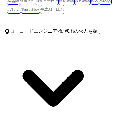
Kaggle
機械学習
自然言語処理
画像認識
音声認識
RAG
MLOps
PyTorch
TensorFlow
生成AI・LLM
ローコードエンジニア
×
勤務地
の求人を探す