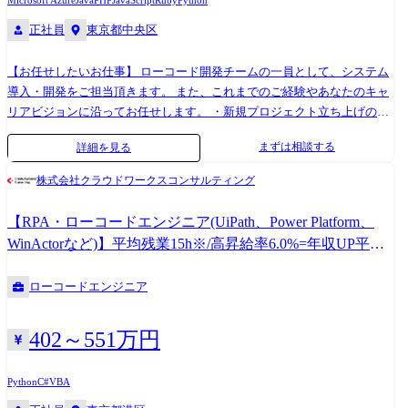
Microsoft Azure
Java
PHP
JavaScript
Ruby
Python
正社員
東京都中央区
【お任せしたいお仕事】 ローコード開発チームの一員として、システム
導入・開発をご担当頂きます。 また、これまでのご経験やあなたのキャ
リアビジョンに沿ってお任せします。 ・新規プロジェクト立ち上げのキ
ーマン ・チームリーダーとしてメンバーやプロジェクトのマネジメント
まずは相談する
詳細を見る
【ローコード開発で実現できる世界】 ●ユーザーの「期待以上」のシス
テムを「迅速」に届ける社会 【なぜホープスがするのか？】 創業当初、
株式会社クラウドワークスコンサルティング
当社は工場において、短納期で高品質な製品を届けられるように業務改
善案を提案していました。 30年前はDXという言葉も耳馴染みなく、お
【RPA・ローコードエンジニア(UiPath、Power Platform、
客様からの理解を得られにくい環境でした。 なかには、工場自体の競争
WinActorなど)】平均残業15h※/高昇給率6.0%=年収UP平均
力を失い、工場の規模縮小・閉鎖から、工場に支えられた街自体が閑散
26万円※/透明性評価制度(※2024年度実績)
となることも目の当たりにしました。 このような悲劇を繰り返したくは
ローコードエンジニア
ありません。 だからこそ、わたしたちは「時代のニーズ・変化に合わせ
てエンジニアはスキルを変え、真に必要とされるエンジニア」を輩出す
ることに力を入れています。 そしてそれは、本当の意味でエンジニアの
402～551万円
人生を守るための必要な武器になる、と信じています。 また、ユーザー
が真に求めることは、 ・必要なときに必要なシステムを簡単に利用でき
Python
C#
VBA
る ・システムを用い、競争力を醸成し、社会が持続的な発展を続けるこ