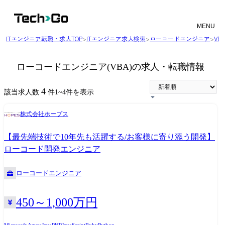
MENU
ITエンジニア転職・求人TOP
>
ITエンジニア求人検索
>
ローコードエンジニア
>
VB
ローコードエンジニア(VBA)の求人・転職情報
4
該当求人数
件
1
~
4
件を表示
株式会社ホープス
【最先端技術で10年先も活躍する/お客様に寄り添う開発】
ローコード開発エンジニア
ローコードエンジニア
450～1,000万円