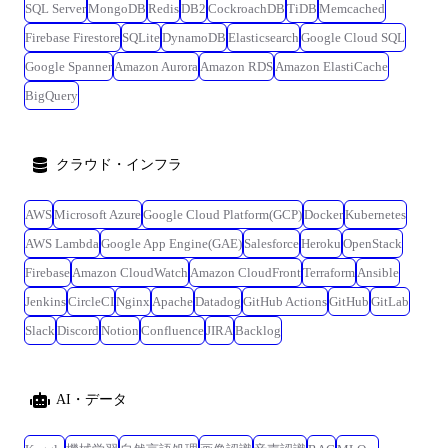
SQL Server
MongoDB
Redis
DB2
CockroachDB
TiDB
Memcached
Firebase Firestore
SQLite
DynamoDB
Elasticsearch
Google Cloud SQL
Google Spanner
Amazon Aurora
Amazon RDS
Amazon ElastiCache
BigQuery
クラウド・インフラ
AWS
Microsoft Azure
Google Cloud Platform(GCP)
Docker
Kubernetes
AWS Lambda
Google App Engine(GAE)
Salesforce
Heroku
OpenStack
Firebase
Amazon CloudWatch
Amazon CloudFront
Terraform
Ansible
Jenkins
CircleCI
Nginx
Apache
Datadog
GitHub Actions
GitHub
GitLab
Slack
Discord
Notion
Confluence
JIRA
Backlog
AI・データ