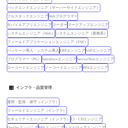
バックエンドエンジニア（サーバーサイドエンジニア）
フルスタックエンジニア
Webプログラマー
モバイルアプリエンジニア
コーダー
マークアップエンジニア
システムエンジニア（Web）
システムエンジニア（業務系）
フィールドアプリケーションエンジニア（FAE）
パッケージ導入・システム導入
ERPエンジニア
SAPエンジニア
プログラマー（PG）
Salesforceエンジニア
ServiceNowエンジニア
ローコードエンジニア
ノーコードエンジニア
RPAエンジニア
インフラ・品質管理
運用・監視・保守（インフラ）
フィールドエンジニア（インフラ）
セキュリティエンジニア（インフラ）
CI・CDエンジニア
DevOpsエンジニア
SREエンジニア
ミドルウェアエンジニア