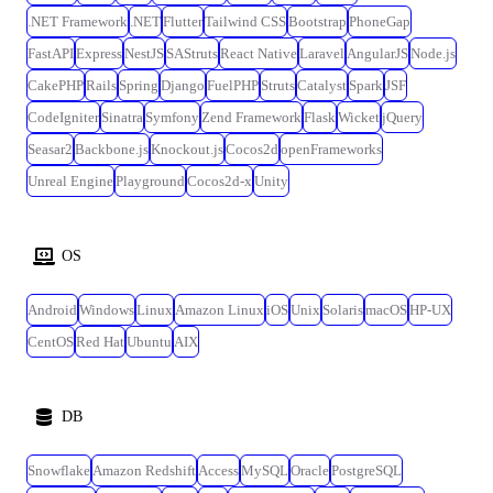
kintoneはカスタマイズ開発も行うためJavaScript等のコーディング知見を
.NET Framework
.NET
Flutter
Tailwind CSS
Bootstrap
PhoneGap
活かすことが可能。
FastAPI
Express
NestJS
SAStruts
React Native
Laravel
AngularJS
Node.js
CakePHP
Rails
Spring
Django
FuelPHP
Struts
Catalyst
Spark
JSF
CodeIgniter
Sinatra
Symfony
Zend Framework
Flask
Wicket
jQuery
Seasar2
Backbone.js
Knockout.js
Cocos2d
openFrameworks
Unreal Engine
Playground
Cocos2d-x
Unity
OS
Android
Windows
Linux
Amazon Linux
iOS
Unix
Solaris
macOS
HP-UX
CentOS
Red Hat
Ubuntu
AIX
DB
Snowflake
Amazon Redshift
Access
MySQL
Oracle
PostgreSQL