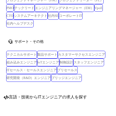
プロジェクトマネージャー（PM）
プロジェクトリーダー（PL）
PMO
テックリード
エンジニアリングマネージャー（EM）
VpoE
CTO
システムアーキテクト
社内SE
コーポレートIT
社内ヘルプデスク
サポート・その他
テクニカルサポート
製品サポート
カスタマーサクセスエンジニア
組み込みエンジニア
IoTエンジニア
制御設計
スタッフエンジニア
ITセールス・セールスエンジニア
プリセールス
研究開発（R&D）エンジニア
ブリッジエンジニア
言語・技術
からITエンジニアの求人を探す