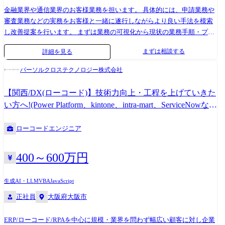
スキルを身に着ける」 ・「日本で新しいマーケットを開拓する」 ・「日
金融業界や通信業界のお客様業務を担います。 具体的には、申請業務や
本でもっと浸透させ、よりよい未来を創る」 こういった想いをもったメ
審査業務などの実務をお客様と一緒に遂行しながらより良い手法を模索
ンバーがたくさんいます！ このような環境下で一緒に成長していきたい
し改善提案を行います。 まずは業務の可視化から現状の業務手順・プロ
と思っていただける方からのご応募をお待ちしております！ ※従事すべ
セスを把握した上で業務フローやナレッジをまとめてマニュアル化を行
まずは相談する
詳細を見る
き業務の変更の範囲：IT開発関連業務
い業務整備を行いながらボトルネックを洗い出します。 その際には
SOKKO+(※)を用いて、速攻で業務の可視化から課題箇所の特定までを行
パーソルクロステクノロジー株式会社
い、RPA、VBA、Power Platform、kintoneなどのデジタル技術を活用した
業務プロセスの改善提案までを実現させます。 その際にはどのような現
【関西/DX(ローコード)】技術力向上・工程を上げていきた
場でも自由に取り扱える無償のデジタルツールを利用するケースもあれ
い方へ!(Power Platform、kintone、intra-mart、ServiceNowな
ば、有償ではあるものの費用対効果が高く見込めるソリューションを用
ど)
いるケースもあり、お客様現場に最適なソリューション提案を行いま
ローコードエンジニア
す。 費用対効果だけではなく導入難易度も併せて提示することで意思決
定までを促すことが可能です。 お客様業務を担う我々だからこそ、課題
の発見から解決策の立案・実装までを一気通貫で対応することができ、
400～600万円
生産性の高い業務遂行を実現しています。 ※SOKKO+ とは? 業務効率化
のための当社独自のアセスメントサービス。 短時間のヒアリングで業務
生成AI・LLM
VBA
JavaScript
を可視化し、改善点を抽出、最適なデジタルツールを選定するため、ス
正社員
大阪府大阪市
ピーディーに業務効率化を実現できます。 最終的には、組織全体のデジ
タル変革を伴走支援します。 担当職種の変更の範囲:会社の定める職種
(出向を命じることがあり、その場合は出向先の定める職種)
ERP/ローコード/RPAを中心に規模・業界を問わず幅広い顧客に対し企業