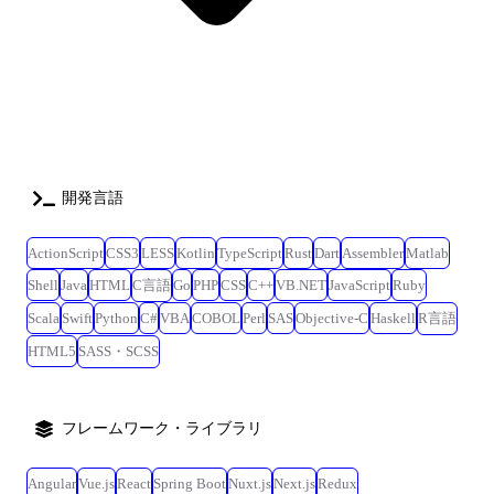
DX推進の動きが全社的に高まっており、高度な市民開発支援に携わるこ
とができ、且つ、顧客に対して多くの支援が実施できる。 ┗ユーザー開
発アプリの個別相談会実施、高度なアプリについては代行で開発実施、
展示会での事例紹介(実際にアプリを触ってもらうためのサンプルアプリ
を作成)、複数拠点に出向き、希望する方に向けて勉強会を実施、市民開
発の促進のための社員全員を対象としたワークショップの企画/実施、
日々の業務を自動化(申請系フローの作成・脱Excelを目指した業務改善
提案) など <某製造業企業様での業務効率化支援(業務効率化フロー開発)>
■環境:PowerPlatform(PowerApps・PowerAutomate)、ExcelVBA ■工程:要件
開発言語
定義、設計、開発、テスト ┗既に当社のメンバーが1名参画中(増員) ■特
徴:レガシーシステムからPowerPlatformへの移行を推進中にて実装方法の
ActionScript
CSS3
LESS
Kotlin
TypeScript
Rust
Dart
Assembler
Matlab
自由度が高く、対象ツールの選定から関わることができる。 ┗同企業様
Shell
Java
HTML
C言語
Go
PHP
CSS
C++
VB.NET
JavaScript
Ruby
内の複数プロジェクトにて当社メンバーの稼働実績があり、就業先の雰
Scala
Swift
Python
C#
VBA
COBOL
Perl
SAS
Objective-C
Haskell
R言語
囲気は良好。 <某製造業企業様の営業部門での業務効率化支援(業務効率
化フロー開発)> ■環境:kintone、PowerPlatform(PowerAutomate)、
HTML5
SASS・SCSS
ExcelVBA ■工程:要件定義、設計、開発、テスト、運用保守 ┗既に当社
のメンバーがチームとして2名参画中(増員) └基本的に出社対応となるが
事情があればリモート勤務が相談可能。 ■特徴:手作業だった各種フロー
フレームワーク・ライブラリ
をkintoneを中心とした管理へ移行し、成功事例を基に全国への取り組み
を拡大していく。 ┗メインツールはkintoneとなるがPowerAutomateや
Angular
Vue.js
React
Spring Boot
Nuxt.js
Next.js
Redux
ExcelVBAも併用しており、複数ツールの経験を積む事ができる、且つ、