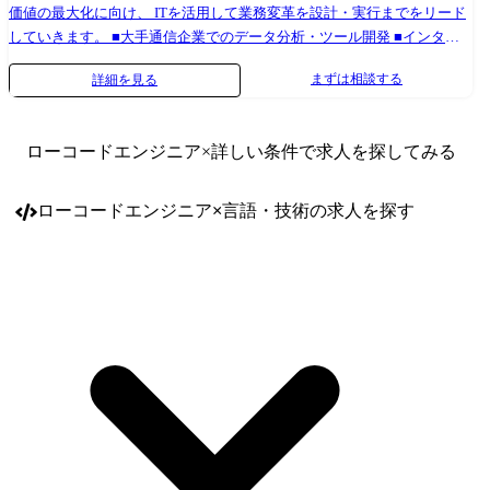
価値の最大化に向け、 ITを活用して業務変革を設計・実行までをリード
していきます。 ■大手通信企業でのデータ分析・ツール開発 ■インター
ネットサービス事業会社のデータ分析 ■ITソリューション企業のデータ
まずは相談する
詳細を見る
プラットフォーム推進・構築 ■CRM企業の業務自動化支援 など 2018年
からDX推進とした組織を立ち上げ、DXへの関心・興味が強いシステム
開発・インフラエンジニアを育成し、今日に至るまで約100名以上の“DX
ローコードエンジニア
×詳しい条件で求人を探してみる
エンジニア”を輩出してきた強い育成力が武器となります。 顧客の要望
に合わせた技術を用いることで、幅広い課題に対応することが可能。社
内にて今まで対応してきた事例をノウハウとして共有、未経験領域に関
ローコードエンジニア
×
言語・技術
の求人を探す
しては社内で勉強会を開き、顧客課題の解決に向け積極的にエンジニア
同士が自己研鑽しています。 当社はプライム案件の比率が高く、上流～
下流工程まで一気通貫にて対応できるプロジェクトが揃っており、当ポ
ジションにおいては顧客との距離が近く、当社が注力している領域での
ITコンサルティング部門との連携も活発で、将来的にはエンジニアから
ITコンサルタントへのキャリアも描くことができます。 【プロジェクト
例】 <某製造業企業様での市民開発支援(業務効率化フロー開発)> ■環
境:PowerPlatform(PowerApps・PowerAutomate・PowerAutomateDesktop・
SharePointサイト など)、PowerShell、ExcelVBA ■工程:要件定義、設計、
開発、テスト ┗既に当社のメンバーがチームとして4名参画中(増員) ┗リ
モート頻度は週1回程度(現場作業状況により変動) ■特徴:企業様内では