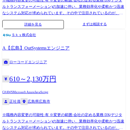
※職務内容変更の可能性:有 ※変更の範囲:会社の定める業務 DX(デジタ
携し、AWS、Azureといったクラウド環境へのOutSystems導入・支援を行
ルトランスフォーメーション)の加速に伴い、業務効率化や柔軟かつ迅速
います。 より顧客に近い立場で、上流工程から提案型で顧客と共に課題
なシステム対応が求められています。その中で注目されているのが、高
を解決できる点や、最新の技術トレンドを踏まえた継続的な成長が可能
い拡張性を持ったローコード開発基盤である「OutSystems」の活用で
である点が本業務のやりがいです。 ●OutSystemsエンジニアの主な業務
まずは相談する
詳細を見る
す。 OutSystemsは、直感的なビジュアル開発や豊富な標準パーツ、AIに
・提案・プリセールス 現行業務のDX化や既存システムからの移行などの
よる開発アシスト機能を備えた統合プラットフォームであり、業務改革
顧客課題・要望に対して、OutSystemsを使った改善策を検討し、プリセ
Ｓｋｙ株式会社
を支援する開発基盤として多くの企業に導入されています。 また、企業
ールスエンジニアとして、機能の説明や実機を使ったデモンストレーシ
ごとの要件に合わせて柔軟にシステム構築が可能な数少ないローコード
ョンなどの提案活動を行います。 ・要件定義・業務設計支援 現行業務の
A【広島】OutSystemsエンジニア
ツールのため、基幹システムの刷新等の大規模な開発にも携わることが
分析を行い、OutSystemsの機能をベースに業務フローを再設計。業務部
可能です。 当社では、OutSystemsを活用した業務システムの構築・導入
門との連携を通じて実現可能な仕様を策定します。必要に応じて、
ローコードエンジニア
を通じて、顧客満足度の高い業務プロセスの実現を支援するため、要件
OutSystemsを用いたプロトタイプ作成や実現性の検証を並行して行いま
定義や業務設計などの上流工程で、実際に動くプロトタイプの開発も行
す。 ・アプリケーション開発・カスタマイズ OutSystems上でのアプリケ
っています。 そのため、今までは詳細設計等の実装部分での御活躍が多
ーション開発や画面設計、業務ロジックの実装を行います。また、標準
610～2,130万円
かった技術者にも、サービスの企画段階から入っていただき、ユーザー
外の機能についてはC#やJavaScriptを用いた実装を行う場合もあります。
にとって使い勝手の良いアプリを創造していくことが可能となっており
必要に応じて外部システムと連携するためのWeb APIや取込バッチ処理な
C#
AWS
Microsoft Azure
JavaScript
ます。 本ポジションでは、社内有識者のサポートの元、能力に応じて
どの開発も担当します。 ・テスト・品質管理 単体・結合・総合テストの
正社員
広島県広島市
OutSystems導入に関するコンサルティング、設計、開発、導入後支援ま
計画・実施を通じて、システムの品質を確保します。 ・導入・運用支援
で一貫して携わっていただくことが可能です。 またインフラ部署とも連
本番環境への導入作業、ユーザートレーニング、受入テスト(UAT)支援に
※職務内容変更の可能性:有 ※変更の範囲:会社の定める業務 DX(デジタ
携し、AWS、Azureといったクラウド環境へのOutSystems導入・支援を行
よりスムーズな運用開始を支援し、導入後は保守・改善提案、必要があ
ルトランスフォーメーション)の加速に伴い、業務効率化や柔軟かつ迅速
います。 より顧客に近い立場で、上流工程から提案型で顧客と共に課題
れば伴走支援にも対応します。 ・技術検証・ナレッジ共有 OutSystemsの
なシステム対応が求められています。その中で注目されているのが、高
を解決できる点や、最新の技術トレンドを踏まえた継続的な成長が可能
新機能や関連技術の検証を行い、社内外への技術情報の発信やナレッジ