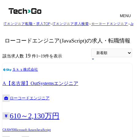
MENU
ITエンジニア転職・求人TOP
>
ITエンジニア求人検索
>
ローコードエンジニア
>
Ja
ローコードエンジニア(JavaScript)の求人・転職情報
19
該当求人数
件
1
~
19
件を表示
Ｓｋｙ株式会社
A【名古屋】OutSystemsエンジニア
ローコードエンジニア
610～2,130万円
C#
AWS
Microsoft Azure
JavaScript