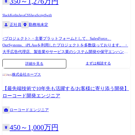
350～1,276万円
のテックリーダー」として成長いただく環境が整っております。 ※職務
カスタマイズ OutSystems上でのアプリケーション開発や画面設計、業務
内容変更の可能性:有 ※変更の範囲:会社の定める業務 DX(デジタルトラ
ロジックの実装を行います。また、標準外の機能についてはC#や
Slack
Kotlin
Java
CSS
JavaScript
Swift
ンスフォーメーション)の加速に伴い、業務効率化や柔軟かつ迅速なシス
JavaScriptを用いた実装を行う場合もあります。必要に応じて外部システ
正社員
勤務地未定
テム対応が求められています。 その中で注目されているのが、高い拡張
ムと連携するためのWeb APIや取込バッチ処理などの開発も担当します。
性を持ったローコード開発基盤である「OutSystems」の活用です。
・テスト・品質管理 単体・結合・総合テストの計画・実施を通じて、シ
<プロジェクト> ・主要プラットフォームとして、SalesForce、
OutSystemsは、直感的なビジュアル開発や豊富な標準パーツ、AIによる
ステムの品質を確保します。 ・導入・運用支援 本番環境への導入作業、
OutSystems、iPLAssを利用したプロジェクトを多数扱っております。 ・
開発アシスト機能を備えた統合プラットフォームであり、業務改革を支
ユーザートレーニング、受入テスト(UAT)支援によりスムーズな運用開始
大手広告代理店、製造業やサービス業のシステム開発や保守エンハンス
援する開発基盤として多くの企業に導入されています。 また、企業ごと
を支援し、導入後は保守・改善提案、必要があれば伴走支援にも対応し
等、小～大規模まで様々なプロジェクトを多数扱っております。 ・経験
の要件に合わせて柔軟にシステム構築が可能な数少ないローコードツー
ます。 ・技術検証・ナレッジ共有 OutSystemsの新機能や関連技術の検証
まずは相談する
詳細を見る
に応じ適性にあったプロジェクトへ参画いただき、利用プラットフォー
ルのため、基幹システムの刷新等の大規模な開発にも携わることが可能
を行い、社内外への技術情報の発信やナレッジ共有を推進します。 技術
ムに対するの専門性を高めながらキャリアステップを踏んでいただきま
です。 当社では、OutSystemsを活用した業務システムの構築・導入を通
課題が発生した場合はチーム全体で情報を共有し、協力して解決しま
株式会社ホープス
す。 ・プラットフォーム提供ベンダーの資格取得も支援します。 <役割>
じて、顧客満足度の高い業務プロセスの実現を支援するため、要件定義
す。
・ローコードプラットフォームを利用したシステム開発を実施。 ・要件
や業務設計などの上流工程で、実際に動くプロトタイプの開発も行って
【最先端技術で10年先も活躍する/お客様に寄り添う開発】
定義、設計、開発、テスト、導入、その後のエンハンス開発など一気通
います。 そのため、今までは詳細設計等の実装部分での御活躍が多かっ
ローコード開発エンジニア
貫で担当していただきます。
た技術者にも、サービスの企画段階から入っていただき、ユーザーにと
って使い勝手の良いアプリを創造していくことが可能となっておりま
ローコードエンジニア
す。 本ポジションでは、社内有識者のサポートの元、能力に応じて
OutSystems導入に関するコンサルティング、設計、開発、導入後支援ま
で一貫して携わっていただくことが可能です。 またインフラ部署とも連
450～1,000万円
携し、AWS、Azureといったクラウド環境へのOutSystems導入・支援を行