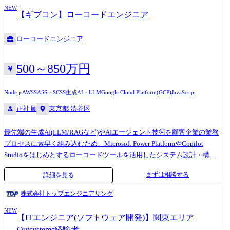
NEW
テスト ●API/外部システムとの連携 ●既存システムの改善・運用保守 ●顧
【ギブコン】ローコードエンジニア
客との要件整理・業務改善提案 【ローコード開発で実現できる世界】 ●
ユーザーの「期待以上」のシステムを「迅速」に届ける社会 【なぜホー
ローコードエンジニア
プスがするのか?】 創業当初、当社は工場において、短納期で高品質な
製品を届けられるように業務改善案を提案していました。 30年前はDX
という言葉も耳馴染みなく、お客様からの理解を得られにくい環境でし
500～850万円
た。 なかには、工場自体の競争力を失い、工場の規模縮小・閉鎖から、
工場に支えられた街自体が閑散となることも目の当たりにしました。 こ
Node.js
AWS
SASS・SCSS
生成AI・LLM
Google Cloud Platform(GCP)
JavaScript
のような悲劇を繰り返したくはありません。 だからこそ、わたしたちは
正社員
東京都 渋谷区
「時代のニーズ・変化に合わせてエンジニアはスキルを変え、真に必要
とされるエンジニア」を輩出することに力を入れています。 そしてそれ
最先端の生成AI(LLM/RAGなど)やAIエージェント技術を顧客企業の業務
は、本当の意味でエンジニアの人生を守るための必要な武器になる、と
プロセスに素早く組み込むため、Microsoft Power PlatformやCopilot
信じています。 また、ユーザーが真に求めることは、 ●必要なときに必
Studioをはじめとするローコードツールを活用したシステム設計・構
要なシステムを簡単に利用できる ●システムを用い、競争力を醸成し、
築・導入を牽引していただきます。 【具体的な業務イメージ】 ●ローコ
社会が持続的な発展を続けること です。 当社はそれを提供・実現し、シ
まずは相談する
詳細を見る
ードツールを用いたハイスピード開発 Power Apps、Power Automate、
ステムの利用者とエンジニアがワクワクする社会を創っていきます。
Power BI等を用いた、企業の業務効率化・自動化・可視化を支えるアプ
【プロジェクト内容※一例です※】 受注システム:要件定義からリリース
株式会社トップエンジニアリング
リケーションやワークフローの設計および構築 ●Microsoft Copilot Studio
まで約2年のプロジェクトにおいて、開発期間は2ヵ月と短納期で完了 生
NEW
等を活用したAIエージェントの構築 各種生成AIモデルや社内データと連
成型AI :プロセスマイニングを用いた野良AIの防止 【ローコード開発に
【ITエンジニア(ソフトウェア開発)】関東エリア
携したカスタムCopilot(AIチャットボット/エージェント)の構築、および
携わったエンジニアの声】 ●API開発、オープンソースの方が幅がきく
Outsystems経験者