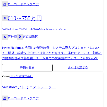
ローコードエンジニア
610～755万円
AWS
Salesforce
生成AI・LLM
AWS Lambda
Java
JavaScript
正社員
東京都港区
Power Platformを活用した業務改善・システム導入プロジェクトにおい
て、開発・設計を中心にご担当いただきます。 案件によっては、顧客と
の要件整理や改善提案、チーム内での技術面のフォローにも携わってい
ただきます。 案件構成としては、一次請け(約3割)・二次請け合計で7〜8
まずは相談する
詳細を見る
割となっており、安定した業績基盤のもと多様なプロジェクトに参画い
ただけます。 また、全体の約6割が上流工程を含む案件となっており、
HENNGE株式会社
SES・受託いずれにおいても上流フェーズに関わる機会があります。 ●仕
事内容例 ・Power Appsによるアプリケーション設計・画面構築 ・Power
Salesforceアドミニストレーター
Automateによる業務フロー設計・自動化実装 ・Dataverse等を用いたデー
タ設計・構築 ・既存システムの改修、不具合調査、運用保守対応 ・顧客
ローコードエンジニア
要望の整理、業務改善に向けた提案 ・案件に応じたMicrosoft
365/Azure/API連携対応