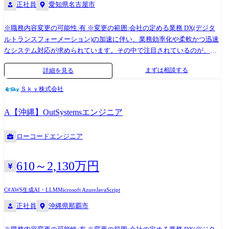
正社員
愛知県名古屋市
※職務内容変更の可能性:有 ※変更の範囲:会社の定める業務 DX(デジタ
ルトランスフォーメーション)の加速に伴い、業務効率化や柔軟かつ迅速
なシステム対応が求められています。その中で注目されているのが、高
い拡張性を持ったローコード開発基盤である「OutSystems」の活用で
まずは相談する
詳細を見る
す。 OutSystemsは、直感的なビジュアル開発や豊富な標準パーツ、AIに
よる開発アシスト機能を備えた統合プラットフォームであり、業務改革
Ｓｋｙ株式会社
を支援する開発基盤として多くの企業に導入されています。 また、企業
ごとの要件に合わせて柔軟にシステム構築が可能な数少ないローコード
A【沖縄】OutSystemsエンジニア
ツールのため、基幹システムの刷新等の大規模な開発にも携わることが
可能です。 当社では、OutSystemsを活用した業務システムの構築・導入
ローコードエンジニア
を通じて、顧客満足度の高い業務プロセスの実現を支援するため、要件
定義や業務設計などの上流工程で、実際に動くプロトタイプの開発も行
っています。 そのため、今までは詳細設計等の実装部分での御活躍が多
610～2,130万円
かった技術者にも、サービスの企画段階から入っていただき、ユーザー
にとって使い勝手の良いアプリを創造していくことが可能となっており
C#
AWS
生成AI・LLM
Microsoft Azure
JavaScript
ます。 本ポジションでは、社内有識者のサポートの元、能力に応じて
正社員
沖縄県那覇市
OutSystems導入に関するコンサルティング、設計、開発、導入後支援ま
で一貫して携わっていただくことが可能です。 またインフラ部署とも連