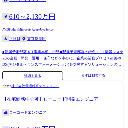
規模な開発にも携わることが可能です。 当社では、OutSystemsを活用し
OutSystemsを用いたプロトタイプ作成や実現性の検証を並行して行いま
た業務システムの構築・導入を通じて、顧客満足度の高い業務プロセス
す。 ・アプリケーション開発・カスタマイズ OutSystems上でのアプリケ
の実現を支援するため、要件定義や業務設計などの上流工程で、実際に
ーション開発や画面設計、業務ロジックの実装を行います。また、標準
610～2,130万円
動くプロトタイプの開発も行っています。 そのため、今までは詳細設計
外の機能についてはC#やJavaScriptを用いた実装を行う場合もあります。
等の実装部分での御活躍が多かった技術者にも、サービスの企画段階か
必要に応じて外部システムと連携するためのWeb APIや取込バッチ処理な
AWS
Python
Microsoft Azure
JavaScript
ら入っていただき、ユーザーにとって使い勝手の良いアプリを創造して
どの開発も担当します。 ・テスト・品質管理 単体・結合・総合テストの
正社員
東京都港区
いくことが可能となっております。 本ポジションでは、社内有識者のサ
計画・実施を通じて、システムの品質を確保します。 ・導入・運用支援
ポートの元、能力に応じてOutSystems導入に関するコンサルティング、
本番環境への導入作業、ユーザートレーニング、受入テスト(UAT)支援に
■配属予定部署 ICT事業本部 SI部 ■配属予定部署の特色・PR 情報システ
設計、開発、導入後支援まで一貫して携わっていただくことが可能で
よりスムーズな運用開始を支援し、導入後は保守・改善提案、必要があ
ムの企画・開発・運用・保守などを中心に、企業の業務プロセス改善や
す。 またインフラ部署とも連携し、AWS、Azureといったクラウド環境
れば伴走支援にも対応します。 ・技術検証・ナレッジ共有 OutSystemsの
DX(デジタルトランスフォーメーション)を支援するソリューションの企
へのOutSystems導入・支援を行います。 より顧客に近い立場で、上流工
新機能や関連技術の検証を行い、社内外への技術情報の発信やナレッジ
画・設計・構築を行っている部署です 。 最新の技術トレンドを取り入れ
程から提案型で顧客と共に課題を解決できる点や、最新の技術トレンド
共有を推進します。 技術課題が発生した場合はチーム全体で情報を共有
まずは相談する
詳細を見る
た開発を積極的に行っており、継続的な成長を遂げています。 個人のス
を踏まえた継続的な成長が可能である点が本業務のやりがいです。
し、協力して解決します。
キルアップを重視しており、能力に応じて上流工程やプロジェクトリー
●OutSystemsエンジニアの主な業務 ・提案・プリセールス 現行業務のDX
株式会社電通総研テクノロジー
ダーとしての活躍も可能です。 チーム全体で課題に取り組み、改善を重
化や既存システムからの移行などの顧客課題・要望に対して、
ねる文化が根付いており、情報共有やコミュニケーションを重視した働
OutSystemsを使った改善策を検討し、プリセールスエンジニアとして、
【在宅勤務中心可】ローコード開発エンジニア
きやすい環境です。 入社後のキャリアパス 協業関係にあるOutSystems社
機能の説明や実機を使ったデモンストレーションなどの提案活動を行い
からの最速の業界情報や技術支援を元に、社内メンバーと一緒に成長し
ます。 ・要件定義・業務設計支援 現行業務の分析を行い、OutSystemsの
ローコードエンジニア
ていっていただける方を募集しています。 Sky株式会社にはエンジニア
機能をベースに業務フローを再設計。業務部門との連携を通じて実現可
のスキルアップに繋がる資格取得の報奨金や費用補助、また、研修制度
能な仕様を策定します。必要に応じて、OutSystemsを用いたプロトタイ
等があります。 「大規模開発のプロジェクトリーダー」や「OutSystems
プ作成や実現性の検証を並行して行います。 ・アプリケーション開発・