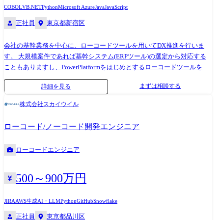
引する重要なポジションです。 ユーザーからの問い合わせ対応や新機能
COBOL
VB.NET
Python
Microsoft Azure
Java
JavaScript
の要望に応じた各種オブジェクトの管理、レポート作成、そしてセキュ
正社員
東京都新宿区
リティを担保する権限設定まで、幅広い業務をお任せします。 また、顧
客が直接利用するポータルサイトの運営にも携わり、HENNGE Oneのユ
会社の基幹業務を中心に、ローコードツールを用いてDX推進を行いま
ーザーへ直接的な価値を届ける役割も担っていただきます。 日々のデー
す。 大規模案件であれば基幹システム(ERPツール)の選定から対応する
タメンテナンスやドキュメント整備といった地道な作業もありますが、
こともありますし、PowerPlatformをはじめとするローコードツールを用
事業の情報インフラを支える礎となり、確かな手応えを感じられる環境
いた中小規模開発も行います。 部署単位の小規模な案件の場合は、Excel
です。 ●具体的なプロジェクト例 HENNGE One のセールス活動の管理精
まずは相談する
詳細を見る
からの脱却を目指してkintoneなどのユーザビリティに優れたローコード
度向上のため、セールス部門のマネージャーと連携しながらカスタム オ
ツールを用いることもあります。 案件により規模感は異なりますが、複
ブジェクトとレポートを作成する HENNGE One の新サービスのリリース
株式会社スカイウイル
数のツールを駆使し、業務改善や市民開発推進を通して顧客貢献を行っ
時に発生する運用変更点をまとめ、セールスやカスタマーサクセスなど
ています。 顧客の反応がダイレクトに帰ってくる案件が多く、自身の成
関連部署への説明を行う ●依頼元とチーム体制 依頼元はプロダクトマネ
ローコード/ノーコード開発エンジニア
長を実感しながら次のフェーズに進んでいくことができます。 将来的に
ージャー、セールス、マーケティング、カスタマーサクセスといった、
は、ITアーキテクト、ERPコンサルタントなど、希望や志向に応じ様々
HENNGE One 事業を動かす各部門のメンバーです。 彼らの業務を深く理
ローコードエンジニア
なキャリアを選択いただくことが可能です。 【プロジェクト例】 ・DX
解し、Salesforce を駆使して日々発生する課題をスピーディーに解決へと
推進PJ:PowerPlatformの導入支援、課題解決支援 ┗業務フローの全体見直
導きます。 ●業務の裁量範囲 Salesforceアドミニストレーターとして、多
しから、最適ツールの提案 ┗要件定義から設計・開発 ┗内製化の伴走支
岐にわたる業務に責任を持って取り組んでいただきます。 まずは、現場
500～900万円
援、運用も加味した設計 ・グループ向けServiceNowの導入・開発支援 ┗
の声を直接聞く問い合わせ対応やトラブル解決、ドキュメント整備から
業務フローの全体見直しから、最適ツールの提案 ┗要件定義から設計・
スタートします。 その後は、あなたのキャリア志向や得意分野に応じ
JIRA
AWS
生成AI・LLM
Python
GitHub
Snowflake
開発 ・生成AIプラットフォーム(Ai Workforce等)を使用したワークフロー
て、Salesforce を活用した業務改善の施策立案、他部門との調整など、裁
正社員
東京都品川区
開発 ┗要件定義から設計、開発 ┗業務自動化、業務フローの効率化、
量を持って様々なプロジェクトに参画できます。 HENNGE One 事業に関