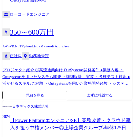
社内コミュニケーションツール(Teams等)への実装 ●業務プロセスの可視
し、おもしろそうなイメージが正直あったが、実際にやってみるとロー
化とソリューション提案 コンサルタントと協働し、顧客が抱える複雑な
コード開発はできることが多かった(40代男性)。 ●API開発、オープンソ
ローコードエンジニア
業務フローを可視化(BPR/BPMN等)。 ローコードツールを活用し、いか
ースは今までできたことを効率的に開発できるが、それに加えて今まで
に短期間で課題を解決できるかの実現可能性(PoC)検証とアーキテクチャ
できていないこと(AI、プロセスマイニングの利用等)ができ、技術的な好
選定 ●パブリッククラウド(Azure/AWS)との連携および環境構築 構築した
奇心を駆り立てられる。 より幅広い技術・知識の習得を楽しめる！(30代
350～600万円
ローコードアプリやAIエージェントが、顧客企業のセキュアな自社環境
男性) ●開発工程を短縮することで、本当に必要な工程に時間を割けるよ
下で安定して動作するためのクラウドインフラ(Azure、AWS等)との連携
うになった。中長期的にユーザーが求めていることを提案・提供でき、
AWS
VB.NET
Python
Linux
Microsoft Azure
Java
設計・環境ガバナンスの構築 ●顧客の課題解決起点で行う要件定義およ
前よりお客様に寄り添った開発をしていると感じる(30代女性)。 ●お客様
正社員
勤務地未定
び上流設計 顧客企業の「どの業務に課題があり、どうAIやローコードで
から「想定より早く導入できた」「ほしかったシステムがたくさんあ
解決すべきか」という本質的な課題の特定から伴走。 言われたものを作
り、使うことが楽しみだ」とお声をいただき、嬉しかった！(20代女性)
るのではなく、要件定義などの最上流工程から主体となってシステム設
プロジェクト紹介 ①某流通業向け OutSystems開発案件 ●業務内容 ・
【事業責任者からのメッセージ】 世界基準でみたときに、世界ではポピ
計へと落とし込みます。 **※配属先はギブリーコンサルティングになり
Outsystemsを用いたシステム開発 ・詳細設計、実装 ・各種テスト対応 ●
ュラーだけど日本ではまだ浸透していないソリューションがたくさんあ
ます。 ** ●業務の変更の範囲 会社内での全ての業務
活かせるスキル/ご経験 ・OutSystemsを用いた業務開発経験 ・システム
ります。 また、日本に入ってきているものの、認知度の低いツールもた
テスト～単体テストの経験 ・OutSystems Associate Reactive Developer以
くさんあります。 ホープスではそういったソリューションやツールの導
まずは相談する
詳細を見る
上の資格 etc. ②国内営業 保守開発PJ(モバイル開発) ●業務内容 ・基本設
入・開発を積極的に推進しております。 ●「世界基準で通用するエンジ
計～テスト/リリースまで ・テスト仕様書の作成 ・成果物レビュー ●活か
ニアスキルを身に着ける」 ●「日本で新しいマーケットを開拓する」
日本ディクス株式会社
せるご経験/スキル ・webアプリケーション開発経験 ・業務システムの開
●「日本でもっと浸透させ、よりよい未来を創る」 こういった想いをも
NEW
発 ・テスト設計経験 ・C#やVB.NETによる実装経験 ・Outsystemsを用い
ったメンバーがたくさんいます！ このような環境下で一緒に成長してい
【Power Platformエンジニア/SE】業務改善・クラウド導
た開発経験 etc.
きたいと思っていただける方からのご応募をお待ちしております！ 従事
入を担う中核メンバー◎上場企業グループ/年休125日
すべき業務の変更の範囲:IT開発関連業務