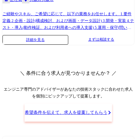
る ・システムを用い、競争力を醸成し、社会が持続的な発展を続けるこ
共有を推進します。 技術課題が発生した場合はチーム全体で情報を共有
と です。 当社はそれを提供・実現し、システムの利用者とエンジニアが
し、協力して解決します。
ご経験やスキル、ご希望に応じて、以下の業務をお任せします。 1.要件
ワクワクする社会を創っていきます。 【プロジェクト内容※一例です
定義 2.企画・設計(構成検討、および画面・データ設計) 3.開発・実装 4.テ
※】 受注システム：要件定義からリリースまで約2年のプロジェクトに
スト・導入(動作検証、および利用者への導入支援) 5.運用・保守(問い合
おいて、開発期間は2ヵ月と短納期で完了 生成型AI ：プロセスマイニ
わせ対応、機能改善提案) <お勧めポイント> ◆ノーコード・ローコード
ングを用いた野良AIの防止 【ローコード開発に携わったエンジニアの
まずは相談する
詳細を見る
Webアプリ開発ツールを用いて開発・導入支援業務に携わっていただき
声】 ・API開発、オープンソースの方が幅がきくし、おもしろそうなイ
ます。 ◆エンドユーザーとコミュニケーションを取りながら、アジャイ
メージが正直あったが、実際にやってみるとローコード開発はできるこ
ル開発を進めて行きます。 ◆業務効率化やシステム内製化を実現するた
とが多かった（40代男性）。 ・API開発、オープンソースは今まででき
めの導入支援サービス(委託開発・内製化支援・伴走型支援)を用いること
たことを効率的に開発できるが、それに加えて今までできていないこと
で、お客様のご要望の実現に向けた取り組みを実施して頂きます。
（AI、プロセスマイニングの利用等）ができ、技術的な好奇心を駆り立
＼ 条件に合う求人が見つかりませんか？ ／
◆SE、PGといった役割ではなく、一気通貫した開発を担っていただくこ
てられる。 より幅広い技術・知識の習得を楽しめる！（30代男性） ・開
とで、お客様のニーズをシステムへダイレクトに反映することができる
発工程を短縮することで、本当に必要な工程に時間を割けるようになっ
ことも、業務魅力の一つです。 !ご本人の経験・スキル、要望などに合わ
エンジニア専門のアドバイザー
があなたの技術スタックに合わせた求人
た。 中長期的にユーザーが求めていることを提案・提供でき、前よりお
せてPL/CL/PM業務に従事していただく予定です! CLは担当顧客を持ち、
を個別にピックアップして提案します。
客様に寄り添った開発をしていると感じる（30代女性）。 ・お客様から
PLは持ち帰り案件を担当するイメージです。 ・大手ガスメーカー原料購
「想定より早く導入できた」「ほしかったシステムがたくさんあり、使
買システム再構築案件 ・研修管理/遺産管理システムの開発案件 ・人事
うことが楽しみだ」とお声をいただき、嬉しかった！（20代女性） 【事
希望条件を伝えて、求人を提案してもらう
系ワークフローシステムの刷新案件 ・建設業向け基幹システムの刷新案
業責任者からのメッセージ】 世界基準でみたときに、世界ではポピュラ
件 ・アパレルメーカー向け社内業務改善案件 ※その他にも様々なPJがご
ーだけど日本ではまだ浸透していないソリューションがたくさんありま
ざいますのでぜひ面接の中でお話させてください。 ●プロジェクトの7
す。 また、日本に入ってきているものの、認知度の低いツールもたくさ
~8割がエンドユーザーからの直請け案件(プライム)で、5 ~20名程度のチ
んあります。 ホープスではそういったソリューションやツールの導入・