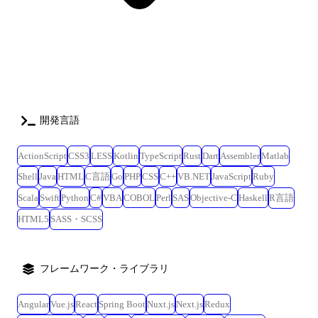
とができ、且つ、顧客に対して多くの支援が実施できる。 ┗ユーザー開
発アプリの個別相談会実施、高度なアプリについては代行で開発実施、
展示会での事例紹介(実際にアプリを触ってもらうためのサンプルアプリ
を作成)、複数拠点に出向き、希望する方に向けて勉強会を実施、市民開
発の促進のための社員全員を対象としたワークショップの企画/実施、
日々の業務を自動化(申請系フローの作成・脱Excelを目指した業務改善
提案) など <某製造業企業様での業務効率化支援(業務効率化フロー開発)>
■環境:PowerPlatform(PowerApps・PowerAutomate)、ExcelVBA ■工程:要件
開発言語
定義、設計、開発、テスト ┗既に当社のメンバーが1名参画中(増員) ■特
徴:レガシーシステムからPowerPlatformへの移行を推進中にて実装方法の
ActionScript
CSS3
LESS
Kotlin
TypeScript
Rust
Dart
Assembler
Matlab
自由度が高く、対象ツールの選定から関わることができる。 ┗同企業様
Shell
Java
HTML
C言語
Go
PHP
CSS
C++
VB.NET
JavaScript
Ruby
内の複数プロジェクトにて当社メンバーの稼働実績があり、就業先の雰
Scala
Swift
Python
C#
VBA
COBOL
Perl
SAS
Objective-C
Haskell
R言語
囲気は良好。 <某製造業企業様の営業部門での業務効率化支援(業務効率
化フロー開発)> ■環境:kintone、PowerPlatform(PowerAutomate)、
HTML5
SASS・SCSS
ExcelVBA ■工程:要件定義、設計、開発、テスト、運用保守 ┗既に当社
のメンバーがチームとして2名参画中(増員) └基本的に出社対応となるが
事情があればリモート勤務が相談可能。 ■特徴:手作業だった各種フロー
フレームワーク・ライブラリ
をkintoneを中心とした管理へ移行し、成功事例を基に全国への取り組み
を拡大していく。 ┗メインツールはkintoneとなるがPowerAutomateや
Angular
Vue.js
React
Spring Boot
Nuxt.js
Next.js
Redux
ExcelVBAも併用しており、複数ツールの経験を積む事ができる、且つ、