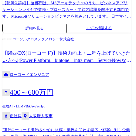
【配属先詳細】 当部門は、MSアーキテクチャのうち、ビジネスアプリ
ケーションレイヤで業務・プロセスカットで顧客課題を解決する部門で
す。 Microsoftソリューションビジネスを強みとしています。 日本マイク
ロソフトが主催するMicrosoft Partner of the Year にて「Solution
まずは相談する
詳細を見る
Assessments アワード」を受賞しており、トップクラスの先進性と実績が
あります。 国内外でビジネスアプリにおけるクラウド活用・パッケージ
パーソルクロステクノロジー株式会社
活用・ローコード開発ニーズが一層強くなっており、この分野の事業拡
大のためエンジニアを募集します。 【業務概要】 「Power Platformを活
【関西/DX(ローコード)】技術力向上・工程を上げていきた
用した新規DXサービスに関するエンジニア・コンサルポジション」 ・導
い方へ!(Power Platform、kintone、intra-mart、ServiceNowな
入支援(ビジネスモデル作成、アーキテクトなど) ・ローコード開発やプ
ど)
ロトタイプ開発(PoC、スモールスタート支援など) ・Dynamicsとの接続
ローコードエンジニア
ソリューション ・運用、保守(トレーニング、QA対応など) 当部では、
Power Platformを活用し、顧客のDXを支援するサービスを立ち上げてい
ます。 ローコーディングアプリ開発、ワークフローの自動化、リアルタ
400～600万円
イムデータ分析などの活用により、顧客課題を業務カットで解決しま
す。 【プロジェクト事例】 ・事例1:75人月、期間10カ月以上、担当フェ
生成AI・LLM
VBA
JavaScript
ーズ:要件整理～本番導入、利用技術(Dynamics 365 FO/ERP) ・事例2:50
正社員
大阪府大阪市
人月、期間10ヵ月以上、担当フェーズ:要件整理～本番導入、利用技術
(Power Platform) ・事例3:15人月、期間5ヵ月以上、担当フェーズ:要件整
理～本番導入、利用技術(Power Platform) ・事例4:24人月、期間12ヵ月以
ERP/ローコード/RPAを中心に規模・業界を問わず幅広い顧客に対し企業