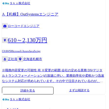
よる開発アシスト機能を備えた統合プラットフォームであり、業務改革
顧客課題・要望に対して、OutSystemsを使った改善策を検討し、プリセ
Ｓｋｙ株式会社
を支援する開発基盤として多くの企業に導入されています。 また、企業
ールスエンジニアとして、機能の説明や実機を使ったデモンストレーシ
ごとの要件に合わせて柔軟にシステム構築が可能な数少ないローコード
ョンなどの提案活動を行います。 ・要件定義・業務設計支援 現行業務の
A【札幌】OutSystemsエンジニア
ツールのため、基幹システムの刷新等の大規模な開発にも携わることが
分析を行い、OutSystemsの機能をベースに業務フローを再設計。業務部
可能です。 当社では、OutSystemsを活用した業務システムの構築・導入
門との連携を通じて実現可能な仕様を策定します。必要に応じて、
ローコードエンジニア
を通じて、顧客満足度の高い業務プロセスの実現を支援するため、要件
OutSystemsを用いたプロトタイプ作成や実現性の検証を並行して行いま
定義や業務設計などの上流工程で、実際に動くプロトタイプの開発も行
す。 ・アプリケーション開発・カスタマイズ OutSystems上でのアプリケ
っています。 そのため、今までは詳細設計等の実装部分での御活躍が多
ーション開発や画面設計、業務ロジックの実装を行います。また、標準
610～2,130万円
かった技術者にも、サービスの企画段階から入っていただき、ユーザー
外の機能についてはC#やJavaScriptを用いた実装を行う場合もあります。
にとって使い勝手の良いアプリを創造していくことが可能となっており
必要に応じて外部システムと連携するためのWeb APIや取込バッチ処理な
C#
AWS
Microsoft Azure
JavaScript
ます。 本ポジションでは、社内有識者のサポートの元、能力に応じて
どの開発も担当します。 ・テスト・品質管理 単体・結合・総合テストの
正社員
北海道札幌市
OutSystems導入に関するコンサルティング、設計、開発、導入後支援ま
計画・実施を通じて、システムの品質を確保します。 ・導入・運用支援
で一貫して携わっていただくことが可能です。 またインフラ部署とも連
本番環境への導入作業、ユーザートレーニング、受入テスト(UAT)支援に
※職務内容変更の可能性:有 ※変更の範囲:会社の定める業務 DX(デジタ
携し、AWS、Azureといったクラウド環境へのOutSystems導入・支援を行
よりスムーズな運用開始を支援し、導入後は保守・改善提案、必要があ
ルトランスフォーメーション)の加速に伴い、業務効率化や柔軟かつ迅速
います。 より顧客に近い立場で、上流工程から提案型で顧客と共に課題
れば伴走支援にも対応します。 ・技術検証・ナレッジ共有 OutSystemsの
なシステム対応が求められています。その中で注目されているのが、高
を解決できる点や、最新の技術トレンドを踏まえた継続的な成長が可能
新機能や関連技術の検証を行い、社内外への技術情報の発信やナレッジ
い拡張性を持ったローコード開発基盤である「OutSystems」の活用で
である点が本業務のやりがいです。 ●OutSystemsエンジニアの主な業務
共有を推進します。 技術課題が発生した場合はチーム全体で情報を共有
まずは相談する
詳細を見る
す。 OutSystemsは、直感的なビジュアル開発や豊富な標準パーツ、AIに
・提案・プリセールス 現行業務のDX化や既存システムからの移行などの
し、協力して解決します。
よる開発アシスト機能を備えた統合プラットフォームであり、業務改革
顧客課題・要望に対して、OutSystemsを使った改善策を検討し、プリセ
Ｓｋｙ株式会社
を支援する開発基盤として多くの企業に導入されています。 また、企業
ールスエンジニアとして、機能の説明や実機を使ったデモンストレーシ
ごとの要件に合わせて柔軟にシステム構築が可能な数少ないローコード
ョンなどの提案活動を行います。 ・要件定義・業務設計支援 現行業務の