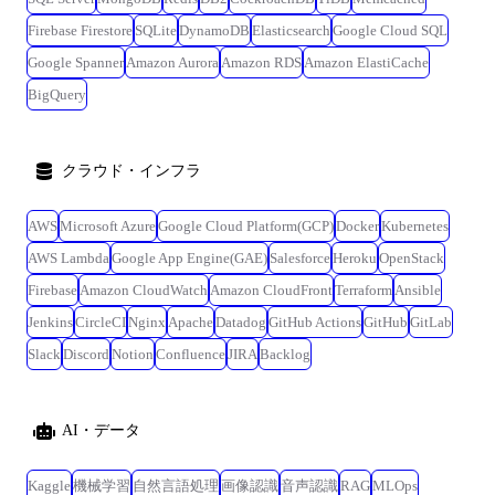
Firebase Firestore
SQLite
DynamoDB
Elasticsearch
Google Cloud SQL
Google Spanner
Amazon Aurora
Amazon RDS
Amazon ElastiCache
BigQuery
クラウド・インフラ
AWS
Microsoft Azure
Google Cloud Platform(GCP)
Docker
Kubernetes
AWS Lambda
Google App Engine(GAE)
Salesforce
Heroku
OpenStack
Firebase
Amazon CloudWatch
Amazon CloudFront
Terraform
Ansible
Jenkins
CircleCI
Nginx
Apache
Datadog
GitHub Actions
GitHub
GitLab
Slack
Discord
Notion
Confluence
JIRA
Backlog
AI・データ
Kaggle
機械学習
自然言語処理
画像認識
音声認識
RAG
MLOps