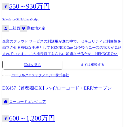
550～930万円
Salesforce
GitHub
JavaScript
正社員
勤務地未定
企業のクラウド サービスの利活用が進む中で、セキュリティと利便性を
両立させる有効な手段として HENNGE One は今後もニーズの拡大が見込
まれています。 この成長速度をさらに加速させるため、HENNGE One の
販売管理ツールである Salesforce 環境を今後も強化していく必要があり
まずは相談する
詳細を見る
ます。 単なるシステム運用担当ではない、Salesforce の知識・経験を活
かしながら HENNGE One ビジネスの成長基盤を支えてくれる仲間を募集
パーソルクロステクノロジー株式会社
します。 ●業務概要 Salesforce を中心とした業務システムの管理・運用を
通じて、HENNGE One や会社の成長に貢献いただきます。 ビジネスサイ
DX457【首都圏/DX】ハイ/ローコード・ERP/オープン
ドと連携した業務プロセス改善では、各部署の課題をヒアリングし、
Salesforce を活用した最適なソリューションを提案・実行することで、業
ローコードエンジニア
務効率化を推進します。 また、各部署が必要なデータを Salesforce から
抽出し、データに基づいたスピーディーな意思決定をサポートします。
●具体的な業務内容 当社の主力サービスである HENNGE One のビジネス
600～1,200万円
を支える Salesforce の運用・管理を通じて、事業全体の生産性向上を牽