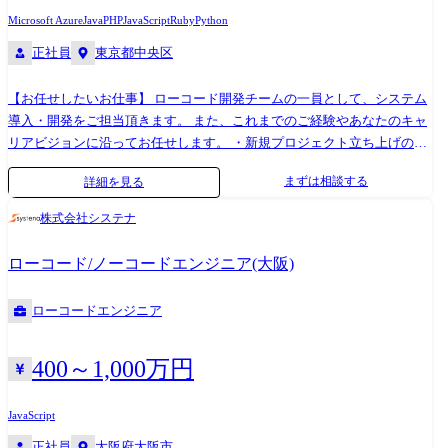
います。 より顧客に近い立場で、上流工程から提案型で顧客と共に課題
Microsoft Azure
Java
PHP
JavaScript
Ruby
Python
を解決できる点や、最新の技術トレンドを踏まえた継続的な成長が可能
正社員
東京都中央区
である点が本業務のやりがいです。 OutSystemsエンジニアの主な業務 ・
提案・プリセールス 現行業務のDX化や既存システムからの移行などの顧
【お任せしたいお仕事】 ローコード開発チームの一員として、システム
客課題・要望に対して、OutSystemsを使った改善策を検討し、プリセー
導入・開発をご担当頂きます。 また、これまでのご経験やあなたのキャ
ルスエンジニアとして、機能の説明や実機を使ったデモンストレーショ
リアビジョンに沿ってお任せします。 ・新規プロジェクト立ち上げのキ
ンなどの提案活動を行います。 ・要件定義・業務設計支援 現行業務の分
ーマン ・チームリーダーとしてメンバーやプロジェクトのマネジメント
析を行い、OutSystemsの機能をベースに業務フローを再設計。 業務部門
まずは相談する
詳細を見る
【ローコード開発で実現できる世界】 ●ユーザーの「期待以上」のシス
との連携を通じて実現可能な仕様を策定します。 必要に応じて、
テムを「迅速」に届ける社会 【なぜホープスがするのか？】 創業当初、
OutSystemsを用いたプロトタイプ作成や実現性の検証を並行して行いま
株式会社システナ
当社は工場において、短納期で高品質な製品を届けられるように業務改
す。 ・アプリケーション開発・カスタマイズ OutSystems上でのアプリケ
善案を提案していました。 30年前はDXという言葉も耳馴染みなく、お
ーション開発や画面設計、業務ロジックの実装を行います。 また、標準
ローコード/ノーコードエンジニア(大阪)
客様からの理解を得られにくい環境でした。 なかには、工場自体の競争
外の機能についてはC#やJavaScriptを用いた実装を行う場合もあります。
力を失い、工場の規模縮小・閉鎖から、工場に支えられた街自体が閑散
必要に応じて外部システムと連携するためのWeb APIや取込バッチ処理な
ローコードエンジニア
となることも目の当たりにしました。 このような悲劇を繰り返したくは
どの開発も担当します。 ・テスト・品質管理 単体・結合・総合テストの
ありません。 だからこそ、わたしたちは「時代のニーズ・変化に合わせ
計画・実施を通じて、システムの品質を確保します。 ・導入・運用支援
てエンジニアはスキルを変え、真に必要とされるエンジニア」を輩出す
本番環境への導入作業、ユーザートレーニング、受入テスト(UAT)支援に
400～1,000万円
ることに力を入れています。 そしてそれは、本当の意味でエンジニアの
よりスムーズな運用開始を支援し、導入後は保守・改善提案、必要があ
人生を守るための必要な武器になる、と信じています。 また、ユーザー
れば伴走支援にも対応します。 ・技術検証・ナレッジ共有 OutSystemsの
JavaScript
が真に求めることは、 ・必要なときに必要なシステムを簡単に利用でき
新機能や関連技術の検証を行い、社内外への技術情報の発信やナレッジ
正社員
大阪府大阪市