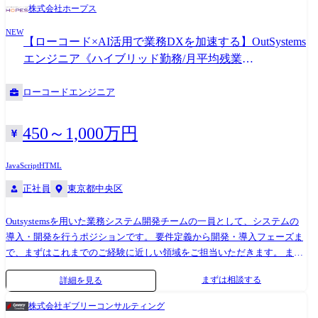
株式会社ホープス
ームで動きます。 ●勤務場所は自社社内とお客様先が6:4です。 ●通信キ
開発を積極的に推進しております。 ・「世界基準で通用するエンジニア
ャリアやメーカーとの付き合いも20年以上に渡る為、非常にリレーショ
スキルを身に着ける」 ・「日本で新しいマーケットを開拓する」 ・「日
NEW
【ローコード×AI活用で業務DXを加速する】OutSystems
ンが良く、裁量を持った仕事に携われます。
本でもっと浸透させ、よりよい未来を創る」 こういった想いをもったメ
エンジニア《ハイブリッド勤務/月平均残業
ンバーがたくさんいます！ このような環境下で一緒に成長していきたい
と思っていただける方からのご応募をお待ちしております！ ※従事すべ
10h/WLB◎》
き業務の変更の範囲：IT開発関連業務
ローコードエンジニア
450～1,000万円
JavaScript
HTML
正社員
東京都中央区
Outsystemsを用いた業務システム開発チームの一員として、システムの
導入・開発を行うポジションです。 要件定義から開発・導入フェーズま
で、まずはこれまでのご経験に近しい領域をご担当いただきます。 また
キャリアビジョンに合わせて、下流から上流工程にステップアップが可
まずは相談する
詳細を見る
能な環境です。 Outsystems以外のローコード製品へのリスキルもできる
環境なので、スキルの幅を広げることも可能です！ 【具体的な業務内
株式会社ギブリーコンサルティング
容】 ●要件定義・基本設計・詳細設計 ●Outsystemsを用いたアプリ開発・