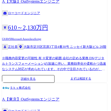
A【大阪】OutSystemsエンジニア
ツールのため、基幹システムの刷新等の大規模な開発にも携わることが
分析を行い、OutSystemsの機能をベースに業務フローを再設計。業務部
可能です。 当社では、OutSystemsを活用した業務システムの構築・導入
門との連携を通じて実現可能な仕様を策定します。必要に応じて、
ローコードエンジニア
を通じて、顧客満足度の高い業務プロセスの実現を支援するため、要件
OutSystemsを用いたプロトタイプ作成や実現性の検証を並行して行いま
定義や業務設計などの上流工程で、実際に動くプロトタイプの開発も行
す。 ・アプリケーション開発・カスタマイズ OutSystems上でのアプリケ
っています。 そのため、今までは詳細設計等の実装部分での御活躍が多
ーション開発や画面設計、業務ロジックの実装を行います。また、標準
610～2,130万円
かった技術者にも、サービスの企画段階から入っていただき、ユーザー
外の機能についてはC#やJavaScriptを用いた実装を行う場合もあります。
にとって使い勝手の良いアプリを創造していくことが可能となっており
必要に応じて外部システムと連携するためのWeb APIや取込バッチ処理な
C#
AWS
Microsoft Azure
JavaScript
ます。 本ポジションでは、社内有識者のサポートの元、能力に応じて
どの開発も担当します。 ・テスト・品質管理 単体・結合・総合テストの
正社員
大阪市淀川区宮原3丁目4番30号 ニッセイ新大阪ビル 20階
OutSystems導入に関するコンサルティング、設計、開発、導入後支援ま
計画・実施を通じて、システムの品質を確保します。 ・導入・運用支援
で一貫して携わっていただくことが可能です。 またインフラ部署とも連
本番環境への導入作業、ユーザートレーニング、受入テスト(UAT)支援に
※職務内容変更の可能性:有 ※変更の範囲:会社の定める業務 DX(デジタ
携し、AWS、Azureといったクラウド環境へのOutSystems導入・支援を行
よりスムーズな運用開始を支援し、導入後は保守・改善提案、必要があ
ルトランスフォーメーション)の加速に伴い、業務効率化や柔軟かつ迅速
います。 より顧客に近い立場で、上流工程から提案型で顧客と共に課題
れば伴走支援にも対応します。 ・技術検証・ナレッジ共有 OutSystemsの
なシステム対応が求められています。その中で注目されているのが、高
を解決できる点や、最新の技術トレンドを踏まえた継続的な成長が可能
新機能や関連技術の検証を行い、社内外への技術情報の発信やナレッジ
い拡張性を持ったローコード開発基盤である「OutSystems」の活用で
である点が本業務のやりがいです。 ●OutSystemsエンジニアの主な業務
共有を推進します。 技術課題が発生した場合はチーム全体で情報を共有
まずは相談する
詳細を見る
す。 当社では、OutSystemsを活用した業務システムの構築・導入を通じ
・提案・プリセールス 現行業務のDX化や既存システムからの移行などの
し、協力して解決します。
て、顧客満足度の高い業務プロセOutSystemsは、直感的なビジュアル開
顧客課題・要望に対して、OutSystemsを使った改善策を検討し、プリセ
Ｓｋｙ株式会社
発や豊富な標準パーツ、AIによる開発アシスト機能を備えた統合プラッ
ールスエンジニアとして、機能の説明や実機を使ったデモンストレーシ
トフォームであり、業務改革を支援する開発基盤として多くの企業に導
ョンなどの提案活動を行います。 ・要件定義・業務設計支援 現行業務の
A【東京】OutSystemsエンジニア
入されています。 また、企業ごとの要件に合わせて柔軟にシステム構築
分析を行い、OutSystemsの機能をベースに業務フローを再設計。業務部
が可能な数少ないローコードツールのため、基幹システムの刷新等の大
門との連携を通じて実現可能な仕様を策定します。必要に応じて、
ローコードエンジニア