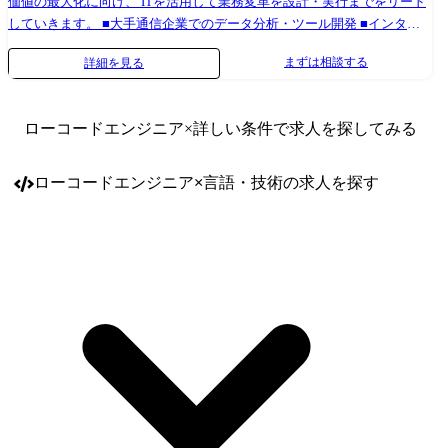
上、担当フェーズ:要件整理～本番導入、利用技術(Dynamics 365
価値の最大化に向け、 ITを活用して業務変革を設計・実行までをリード
Ce/CRM) 【利用することができる技術(一例)】 ・Power Platform(Power
していきます。 ■大手通信企業でのデータ分析・ツール開発 ■インター
Apps,Power Automate,Power BI,Power Automate Desktop) ・Dynamics 365
ネットサービス事業会社のデータ分析 ■ITソリューション企業のデータ
まずは相談する
詳細を見る
Ce(CRM) ・Dynamics 365 FO(ERP) ・Dynamics 365 Copilot
プラットフォーム推進・構築 ■CRM企業の業務自動化支援 など 2018年
からDX推進とした組織を立ち上げ、DXへの関心・興味が強いシステム
開発・インフラエンジニアを育成し、今日に至るまで約100名以上の“DX
ローコードエンジニア
×詳しい条件で求人を探してみる
エンジニア”を輩出してきた強い育成力が武器となります。 顧客の要望
に合わせた技術を用いることで、幅広い課題に対応することが可能。社
内にて今まで対応してきた事例をノウハウとして共有、未経験領域に関
ローコードエンジニア
×
言語・技術
の求人を探す
しては社内で勉強会を開き、顧客課題の解決に向け積極的にエンジニア
同士が自己研鑽しています。 当社はプライム案件の比率が高く、上流～
下流工程まで一気通貫にて対応できるプロジェクトが揃っており、当ポ
ジションにおいては顧客との距離が近く、当社が注力している領域での
ITコンサルティング部門との連携も活発で、将来的にはエンジニアから
ITコンサルタントへのキャリアも描くことができます。 【プロジェクト
例】 <某製造業企業様での市民開発支援(業務効率化フロー開発)> ■環
境:PowerPlatform(PowerApps・PowerAutomate・PowerAutomateDesktop・
SharePointサイト など)、PowerShell、ExcelVBA ■工程:要件定義、設計、
開発、テスト ┗既に当社のメンバーがチームとして4名参画中(増員) ┗リ
モート頻度は週1回程度(現場作業状況により変動) ■特徴:企業様内では
DX推進の動きが全社的に高まっており、高度な市民開発支援に携わるこ