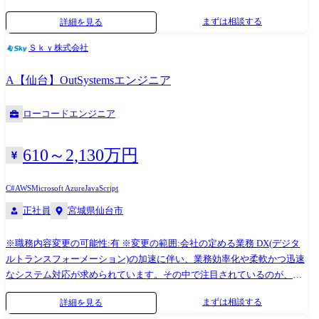
い拡張性を持ったローコード開発基盤である「OutSystems」の活用で
である点が本業務のやりがいです。 ●OutSystemsエンジニアの主な業務
共有を推進します。 技術課題が発生した場合はチーム全体で情報を共有
まずは相談する
詳細を見る
す。 OutSystemsは、直感的なビジュアル開発や豊富な標準パーツ、AIに
・提案・プリセールス 現行業務のDX化や既存システムからの移行などの
し、協力して解決します。
よる開発アシスト機能を備えた統合プラットフォームであり、業務改革
顧客課題・要望に対して、OutSystemsを使った改善策を検討し、プリセ
Ｓｋｙ株式会社
を支援する開発基盤として多くの企業に導入されています。 また、企業
ールスエンジニアとして、機能の説明や実機を使ったデモンストレーシ
ごとの要件に合わせて柔軟にシステム構築が可能な数少ないローコード
ョンなどの提案活動を行います。 ・要件定義・業務設計支援 現行業務の
A【仙台】OutSystemsエンジニア
ツールのため、基幹システムの刷新等の大規模な開発にも携わることが
分析を行い、OutSystemsの機能をベースに業務フローを再設計。業務部
可能です。 当社では、OutSystemsを活用した業務システムの構築・導入
門との連携を通じて実現可能な仕様を策定します。必要に応じて、
ローコードエンジニア
を通じて、顧客満足度の高い業務プロセスの実現を支援するため、要件
OutSystemsを用いたプロトタイプ作成や実現性の検証を並行して行いま
定義や業務設計などの上流工程で、実際に動くプロトタイプの開発も行
す。 ・アプリケーション開発・カスタマイズ OutSystems上でのアプリケ
っています。 そのため、今までは詳細設計等の実装部分での御活躍が多
ーション開発や画面設計、業務ロジックの実装を行います。また、標準
610～2,130万円
かった技術者にも、サービスの企画段階から入っていただき、ユーザー
外の機能についてはC#やJavaScriptを用いた実装を行う場合もあります。
にとって使い勝手の良いアプリを創造していくことが可能となっており
必要に応じて外部システムと連携するためのWeb APIや取込バッチ処理な
C#
AWS
Microsoft Azure
JavaScript
ます。 本ポジションでは、社内有識者のサポートの元、能力に応じて
どの開発も担当します。 ・テスト・品質管理 単体・結合・総合テストの
正社員
宮城県仙台市
OutSystems導入に関するコンサルティング、設計、開発、導入後支援ま
計画・実施を通じて、システムの品質を確保します。 ・導入・運用支援
で一貫して携わっていただくことが可能です。 またインフラ部署とも連
本番環境への導入作業、ユーザートレーニング、受入テスト(UAT)支援に
※職務内容変更の可能性:有 ※変更の範囲:会社の定める業務 DX(デジタ
携し、AWS、Azureといったクラウド環境へのOutSystems導入・支援を行
よりスムーズな運用開始を支援し、導入後は保守・改善提案、必要があ
ルトランスフォーメーション)の加速に伴い、業務効率化や柔軟かつ迅速
います。 より顧客に近い立場で、上流工程から提案型で顧客と共に課題
れば伴走支援にも対応します。 ・技術検証・ナレッジ共有 OutSystemsの
なシステム対応が求められています。その中で注目されているのが、高
を解決できる点や、最新の技術トレンドを踏まえた継続的な成長が可能
新機能や関連技術の検証を行い、社内外への技術情報の発信やナレッジ
い拡張性を持ったローコード開発基盤である「OutSystems」の活用で
である点が本業務のやりがいです。 ●OutSystemsエンジニアの主な業務
共有を推進します。 技術課題が発生した場合はチーム全体で情報を共有
まずは相談する
詳細を見る
す。 OutSystemsは、直感的なビジュアル開発や豊富な標準パーツ、AIに
・提案・プリセールス 現行業務のDX化や既存システムからの移行などの
し、協力して解決します。