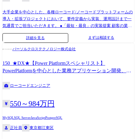
・デジタル・アダプション・プラットフォーム(WalkMe、Techtouchなど)
わるあらゆる部門の業務をシステムと仕組みの両面から最適化し、事業
大手企業を中心とした、各種ローコード/ノーコードプラットフォームの
を用いた開発 ┗既存システムの利便性を向上のためのツール提案、業務
の成長を加速させるための提案と実行を、あなたの手で行える環境で
導入・拡張プロジェクトにおいて、要件定義から実装、運用設計まで一
効率化、生産性の個工場の提案 ┗要件定義、設計、開発 ┗既存システム
す。 ●従事すべき業務の変更の範囲 会社の裁量により、変更となる可能
気通貫でご担当いただきます。 ●「最短・最良」の実装提案 顧客の業務
との連携やパフォーマンス最適化 ・AI活用基盤の構築 ┗生成AI/ローコ
性があります。 入社後のキャリアパス まずは、Salesforce のカスタマイ
要件を分析し、ツールの標準機能とスクラッチ開発(独自実装)のバランス
ードツールを活用した業務効率化 ┗AI活用のPoC・技術検証、実現性検
ズ開発に関する業務からスタートし、当社のビジネスや担当製品である
まずは相談する
詳細を見る
を最適化しながらシステムを構築します。 ●詳細設計・機能開発 標準機
証と精度検証・改善、プロンプトエンジニアリング
HENNGE One について理解を深めていただきます。 その後は、あなたの
能では補いきれない複雑なビジネスロジックや外部システムとの連携に
スキルや志向性に合わせて、以下のようなキャリアパスを描くことがで
パーソルクロステクノロジー株式会社
ついて、JavaScript、GAS、APIなどを活用して実装します。 ●マルチプラ
きます。 Salesforce エキスパート : Salesforce の知識・スキルをさらに深
ットフォームでの展開 Power Platform、Salesforce、kintoneなど、ご自身
め、社内の Salesforce 活用を推進する中心的な存在として活躍できます
150_★DX★【Power Platformスペシャリスト】
の得意な領域からスタートし、徐々に他プラットフォームやAIエージェ
Salesforce 開発エンジニア : Apex を用いた Salesforce のカスタマイズの要
PowerPlatformを中心とした業務アプリケーション開発、コ
ントを組み合わせた次世代型ソリューションの構築にも携わっていただ
件定義 ～ 開発のスキルを延ばすことができます。 プロセスアナリスト :
ンサルへのキャリアアップ可能
きます。 ●チーム開発の推進 3～5名程度のチームで、互いにコードレビ
各部署の業務課題を分析し、業務効率向上のための最適なソリューショ
ローコードエンジニア
ューやナレッジ共有を行いながら、品質の高いプロダクトを開発しま
ンを提案・導入する役割を担えます。 IT マネージャー : Salesforce を含
す。 ※マネジメント志向の方には、若手育成やチームリードもお任せし
む、社内の IT システム全体の管理・運用を統括するポジションを目指せ
ます。 1)従事すべき業務の変更の範囲 →【変更の範囲】会社の定める業
ます。
550～984万円
務 【開発環境・使用ツール】 主要プラットフォーム : Power Platform、
Salesforce、kintone、ServiceNow など 技術・言語 : JavaScript、SQL、
MySQL
SQL Server
JavaScript
PostgreSQL
REST API、[Python]など AI・開発支援 : [GitHub Copilot、Cursor、Dify]な
正社員
東京都江東区
ど インフラ・基盤 : [Azure、AWS、Git]など その他 : [Teams、Slack、Jira]
など