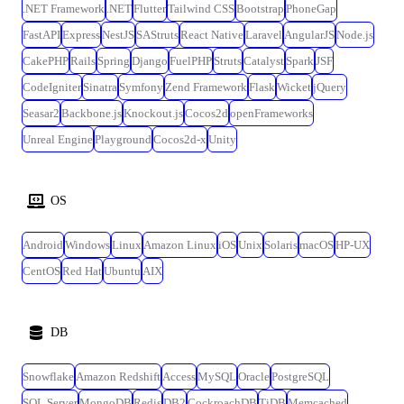
kintoneはカスタマイズ開発も行うためJavaScript等のコーディング知見を
.NET Framework
.NET
Flutter
Tailwind CSS
Bootstrap
PhoneGap
活かすことが可能。
FastAPI
Express
NestJS
SAStruts
React Native
Laravel
AngularJS
Node.js
CakePHP
Rails
Spring
Django
FuelPHP
Struts
Catalyst
Spark
JSF
CodeIgniter
Sinatra
Symfony
Zend Framework
Flask
Wicket
jQuery
Seasar2
Backbone.js
Knockout.js
Cocos2d
openFrameworks
Unreal Engine
Playground
Cocos2d-x
Unity
OS
Android
Windows
Linux
Amazon Linux
iOS
Unix
Solaris
macOS
HP-UX
CentOS
Red Hat
Ubuntu
AIX
DB
Snowflake
Amazon Redshift
Access
MySQL
Oracle
PostgreSQL
SQL Server
MongoDB
Redis
DB2
CockroachDB
TiDB
Memcached