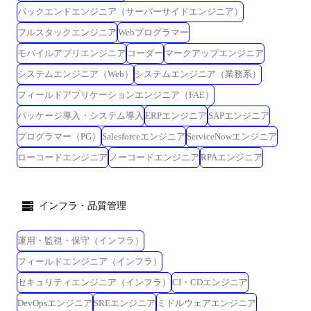
バックエンドエンジニア（サーバーサイドエンジニア）
フルスタックエンジニア
Webプログラマー
モバイルアプリエンジニア
コーダー
マークアップエンジニア
システムエンジニア（Web）
システムエンジニア（業務系）
フィールドアプリケーションエンジニア（FAE）
パッケージ導入・システム導入
ERPエンジニア
SAPエンジニア
プログラマー（PG）
Salesforceエンジニア
ServiceNowエンジニア
ローコードエンジニア
ノーコードエンジニア
RPAエンジニア
インフラ・品質管理
運用・監視・保守（インフラ）
フィールドエンジニア（インフラ）
セキュリティエンジニア（インフラ）
CI・CDエンジニア
DevOpsエンジニア
SREエンジニア
ミドルウェアエンジニア