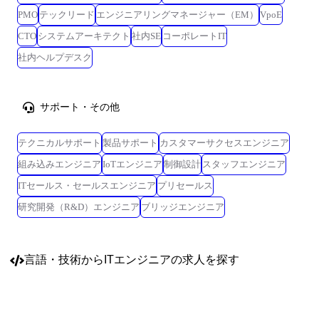
PMO
テックリード
エンジニアリングマネージャー（EM）
VpoE
CTO
システムアーキテクト
社内SE
コーポレートIT
社内ヘルプデスク
サポート・その他
テクニカルサポート
製品サポート
カスタマーサクセスエンジニア
組み込みエンジニア
IoTエンジニア
制御設計
スタッフエンジニア
ITセールス・セールスエンジニア
プリセールス
研究開発（R&D）エンジニア
ブリッジエンジニア
言語・技術
からITエンジニアの求人を探す