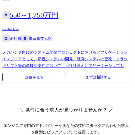
開発しており、決済手段や購買手法が多様化による顧客課題の解決や新
しい価値提供を目指します。
550～1,750万円
GitHub
Java
正社員
東京都文京区
メガバンク向けのシステム開発プロジェクトにおけるアプリケーション
エンジニアとして、新規システムの開発、既存システムの更改、クラウ
ドリフト等の多様な案件において、当社社員としてリーダーシップを発
揮し、プロジェクトを牽引頂きます。 (APアーキテクト・処理方式設
まずは相談する
詳細を見る
計、開発、テスト設計・実施、等) 当事業組織においては、以下のような
多様なシステムを開発・運用しており、新規システム構築PJから大規模
な更改PJまで複数のプロジェクトが動いていますが、本ポストに応募い
ただいた方の意向・キャリア・スキルを尊重しつつ、各プロジェクトの
状況を踏まえ、アサインするポスト・システムを検討します。 パブリッ
＼ 条件に合う求人が見つかりませんか？ ／
ククラウドを利用したシステムが多く、特にクラウド上での開発経験を
持つ方はそのスキルを活かすとともにスキルアップが図れます。また、
クラウド上での開発経験がない方にとっては多様な経験の場を提供でき
エンジニア専門のアドバイザー
があなたの技術スタックに合わせた求人
ます。 これらのプロジェクトにおいて、リーダまたはメンバーとしてプ
を個別にピックアップして提案します。