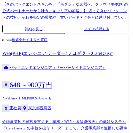
【そのバックエンドスキルを、「モダン」な武器へ。クラウド主要3社の
公式パートナーだから叶う、キャリアの加速。】 培ってきたバックエン
ドの技術。それを特定の環境や、古いアーキテクチャに縛り付けていま
せんか? クラウドワークスコンサルティングは、AWS、Azure、Google
まずは相談する
詳細を見る
Cloudすべての公式パートナーシップを締結。この圧倒的な背景があるか
らこそ、私たちはエンジニアを特定の言語に固執させることなく、最先
株式会社くすりの窓口
端のクラウドネイティブ開発へと導くことができます。 「既存の経験を
活かし、主要クラウド上でのマイクロサービス開発に挑戦したい」
Web(PHP)エンジニアリーダー(プロダクト:CareDaisy)
「AI(コーディングエージェント)を駆使した最新の開発手法を現場でいち
早く実践したい」 「モノリスからコンテナ、オンプレからクラウドへ。
バックエンドエンジニア（サーバーサイドエンジニア）
システムの『進化』を牽引するテックリードを目指したい」 無理な背伸
びではなく、あなたの「今の得意」を「最良のクラウド環境」へ繋ぐ。
豊富な案件の選択肢があるからこそ、技術スタックを戦略的に広げ、着
648～900万円
実に「市場価値の高いバックエンドエンジニア」へのステップアップを
私たちが伴走します。 CWCが誇るクラウドパートナーシップ: 【AWS】
AWS
Linux
HTML
PHP
CSS
JavaScript
人材サービス型 AWS パートナー 【Azure】 インフラストラクチャ
正社員
東京都豊島区
(Azure) ソリューション パートナー 【Google Cloud】 Google Cloud
Platform Service パートナー ≪プロジェクト事例≫ 【Web開発/Azure】 大
介護事業所の経営を支える「請求・実績・国保連伝送」の基幹システム
手通信業界向け オンラインショップの要件定義〜開発(Spring Boot /
「CareDaisy」の中核を担うリーダーとして、介護事業部と連携した要件
Postgresql / Azure) 【AI活用/AWS】 AI(Claude等)を活用した次世代基盤リ