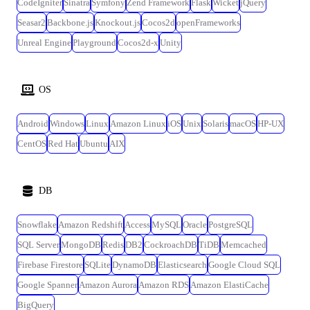
CodeIgniter
Sinatra
Symfony
Zend Framework
Flask
Wicket
jQuery
Seasar2
Backbone.js
Knockout.js
Cocos2d
openFrameworks
Unreal Engine
Playground
Cocos2d-x
Unity
OS
Android
Windows
Linux
Amazon Linux
iOS
Unix
Solaris
macOS
HP-UX
CentOS
Red Hat
Ubuntu
AIX
DB
Snowflake
Amazon Redshift
Access
MySQL
Oracle
PostgreSQL
SQL Server
MongoDB
Redis
DB2
CockroachDB
TiDB
Memcached
Firebase Firestore
SQLite
DynamoDB
Elasticsearch
Google Cloud SQL
Google Spanner
Amazon Aurora
Amazon RDS
Amazon ElastiCache
BigQuery