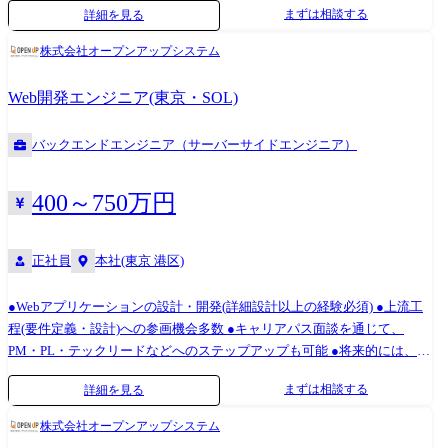
まずは相談する
詳細を見る
の実装、およびユーザビリティの高いUI構築 【キャリアパス】 ご志向
性、適正に合わせてスペシャリスト、マネジメントのコース選択をいた
株式会社オープンアップシステム
だけます。
Web開発エンジニア(東京・SOL)
バックエンドエンジニア（サーバーサイドエンジニア）
400～750万円
正社員
本社(東京 港区)
●Webアプリケーションの設計・開発(詳細設計以上の経験必須) ●上流工
程(要件定義・設計)への参画機会多数 ●キャリアパス面談を通じて、
PM・PL・テックリードなどへのステップアップも可能 ●将来的には、受
託開発やAIを活用した自社サービス開発にも挑戦可能 「やってみたい」
まずは相談する
詳細を見る
を応援する、挑戦歓迎のカルチャー ＜アイデアを形にできる、オープン
な環境＞ 社長も交えて、会社の方針やキャリアについて、ざっくばらん
株式会社オープンアップシステム
に話せる「ラウンドテーブル」や社内コンペなど、意見発信できる機会