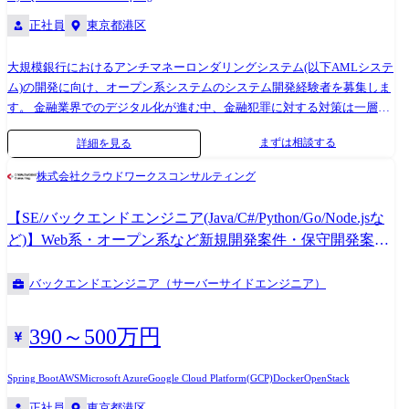
や購買手法が多様化による顧客課題の解決や新しい価値提供を目指しま
正社員
東京都港区
す。
大規模銀行におけるアンチマネーロンダリングシステム(以下AMLシステ
ム)の開発に向け、オープン系システムのシステム開発経験者を募集しま
す。 金融業界でのデジタル化が進む中、金融犯罪に対する対策は一層の
高度化が求められています。 特に金融のグローバル化が進む中、国際的
まずは相談する
詳細を見る
にもマネーロンダリング対策・テロ資金供与対策・拡散金融対策が重要
視されており、求められる水準を満たしていない国・地域は国際的な信
株式会社クラウドワークスコンサルティング
用を失う事態にもなっています。 このような背景から、本プロジェクト
では日本を代表する銀行のAMLシステム開発に取り組んでいます。 金融
【SE/バックエンドエンジニア(Java/C#/Python/Go/Node.jsな
システムの国際的評価・信頼を確固たるものにすべく、本プロジェクト
ど)】Web系・オープン系など新規開発案件・保守開発案件
にともに取り組んでいただける方を募集します。 具体的には、ご自身の
多数!
伸ばしたいスキルに合わせ、以下の職務を担当いただきます。 ①Javaア
バックエンドエンジニア（サーバーサイドエンジニア）
プリケーション開発 または ②大規模オープン系システムのインフラ設
計・構築
390～500万円
Spring Boot
AWS
Microsoft Azure
Google Cloud Platform(GCP)
Docker
OpenStack
正社員
東京都港区