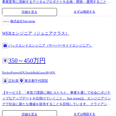
事業変革に貢献するデジタルプロダクトを企画・開発・運用することが
ミッションです。 ●多くのペイメントプレイヤが抱える事業課題に対し
まずは相談する
詳細を見る
て、決済や顧客業務に対する豊富なノウハウとデジタルテクノロジーを
組み合わせつつ、新たな価値を提供するプロダクトの開発を、開発リー
株式会社Sun terras
ダとして主導的な立場で推進いただけるペイメント領域の開発技術者・
経験者を募集します。 ●入社後は、以下のような業務に取り組んでいた
WEBエンジニア（ジュニアクラス）
だきます。 ・新規プロダクトの企画・開発・運用 ・提供中サービスの開
発・運用、顧客向けサービス提供業務 組織情報 加盟店(小売・流通・サ
バックエンドエンジニア（サーバーサイドエンジニア）
ービス・中央省庁 等)に対し、決済代行サービスの提供と決済を中心とし
た新たなビジネスの創出・拡大をミッションとする。
350～450万円
Docker
PostgreSQL
Oracle
Rails
Linux
MySQL
正社員
東京都千代田区
【サービス】 「本気で課題に挑む人たちと、事業を通して社会にポジテ
ィブなアップデートを仕掛けていくこと」 Sun terrasは、エンジニアリン
グで社会に新たな価値を提供することを目指しています。 クライアント
の課題に真摯に向き合い、様々なサービスラインにより柔軟な支援をし
まずは相談する
詳細を見る
ていくことで社会をもっと便利に、豊かにアップデートします。 また、