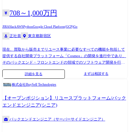
を命じることがある。
ス:MySQL、PostgreSQL、Oracleなど ・その他:AWS、GCP、Docker、
Apache、Github、Redmine、Slackなど ※使用言語等はプロジェクトによ
708～1,000万円
って異なります。 【携わるプロダクトイメージ】 ・BtoB向け産業医ア
プリケーション ・CtoC向けレンタルスペースプラットフォーム ・BtoC
JIRA
Slack
AWS
Python
Google Cloud Platform(GCP)
Go
向けカラオケタブレットリモコン ・BtoC,BtoB向けオンライン英会話学
正社員
東京都新宿区
習サービス ...etc 【エンジニア向け社内アンケート（Sun terrasで働く
魅力について）】 ・言語、フレームワーク、リモート、案件やポジショ
現在、買取から販売までリユース事業に必要なすべての機能を包括して
ン等、要望が通りやすい ・昇給の条件が明確で時期へのモチベーション
提供する自社開発プラットフォーム「Cosmos」の開発を進行中であり、
が維持できる ・Sun* のSlackも見せていただいてるため、どのような技
そのバックエンド・フロントエンドの領域でのソフトウェア開発を行っ
術領域に興味があるのかなどキャッチアップができる ・特定の業種や商
ていただきます。 ・プロダクトのバックエンド・フロントエンド領域に
流に拘らず、様々な案件に関われる ・プロジェクトの選択肢が多いの
まずは相談する
詳細を見る
おける開発(設計・実装・テスト) ・高品質なプロダクトづくりを目指す
で、伸ばしたいスキルに合わせてプロジェクトアサインしてもらうチャ
取り組み ・チーム勉強会 ・開発生産性 ※変更の範囲なし 【プロダクト
ンスがある ・特に時間面でのワークライフバランスの取れた案件を担当
株式会社BuySell Technologies
開発環境】 ・インフラ:GCP / AWS ・プロジェクトデザイン:Miro / Figma
させてくれる ・もちろん成果次第ですが、正当に評価して頂けていると
・利用言語やフレームワーク:Go / Python / React.js ・CI/CD:GitHub
思っている
【オープンポジション】リユースプラットフォーム/バック
Actions ・プロジェクトデザイン:Miro / Figma ・ドキュメント管
エンドエンジニア(シニア)
理:Confluence / Google Drive ・チケット管理:Jira ・コミュニケーショ
ン:Slack ・バージョン管理:GitHub ・その他:Sentry / NewRelic / Findy
バックエンドエンジニア（サーバーサイドエンジニア）
Team+ 【チームの特徴】 ・プロダクトあたり10人未満のチーム構成です
・エンジニア組織が拡大フェーズであるため文化醸成を大切にしていま