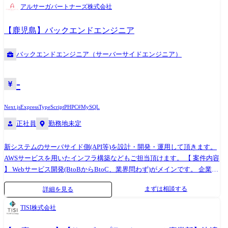
んで開発を推進する体制をとっています。 そのため、所属が違うフロン
アルサーガパートナーズ株式会社
トエンドエンジニアやデザイナー、サーバーサイドエンジニア、PM等の
色んなポジションの方々と協働で開発を進めて働ける環境なので、切磋
【鹿児島】バックエンドエンジニア
琢磨し合いながらスキルを伸ばしていけます。 具体的な業務内容 ・要件
定義や詳細設計からコーディングまで一連の業務 ・新人の育成 ・
バックエンドエンジニア（サーバーサイドエンジニア）
Androidエンジニアの採用面接 ・工数見積もり 過去の開発案件事例 ・マ
ンションオンライン販売「sumune for LIVIO」 ・施設利用者向け情報配
信アプリ「My Sunshine City」 ・多言語対応ヘルスケアサービス「WELL
-
ROOM」 ・中小企業の経営相談と専門家を派遣できるサービス「中小企
業119」 ・オンライン対戦ゲーム「ソーセージレジェンド2」 ・結婚式専
Next.js
Express
TypeScript
PHP
C#
MySQL
用ライブ配信アプリ「WeddingLive」 ・オンラインクレーンゲーム「Lift
正社員
勤務地未定
る」 ナショナルクライアント案件を中心に、多種多様な案件をいただい
ております！ 技術スタック IDE：AndroidStudio 開発言語：Kotlin,
新システムのサーバサイド側(API等)を設計・開発・運用して頂きます。
Groovy, XML ツール：Github, CI/CD, Adobe XD, Firebase, AndroidStudio
AWSサービスを用いたインフラ構築などもご担当頂けます。 【 案件内容
】 Webサービス開発(BtoBからBtoC、業界問わず)がメインです。 企業向
けシステム開発が多く、基本的には直接取引の案件になります。 【入社
まずは相談する
詳細を見る
後の流れ】 初日:プロジェクトの概要説明、環境構築 2日目〜:チケットを
割り振られ、実作業スタート! ※タスク内容は新規実装、バグ修正などア
TISI株式会社
サインされるプロジェクトによります。 すぐに実装に入っていいただき
ますので、他社よりも圧倒的に成長スピードが速い環境です◎ 【どうい