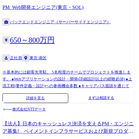
が多数。 実際にメンバーのアイデアで、AIを活用した自社サービスが誕
PM_Web開発エンジニア(東京・SOL)
生しています。
バックエンドエンジニア（サーバーサイドエンジニア）
650～800万円
正社員
東京 港区
※基本的には顧客先常駐。 5名程度のチームでプロジェクトを推進しま
す。 ●Webアプリケーションの設計・開発(詳細設計以上の経験必須) ●上
流工程(要件定義・設計)への参画機会多数 ●キャリアパス面談を通じて、
PM・PL・テックリードなどへのステップアップも可能 ●将来的には、受
まずは相談する
詳細を見る
託開発やAIを活用した自社サービス開発にも挑戦可能 社風・カルチャー
「やってみたい」を応援する、挑戦歓迎のカルチャー ＜アイデアを形に
株式会社NTTデータ
できる、オープンな環境＞ 社長も交えて、会社の方針やキャリアについ
て、ざっくばらんに話せる「ラウンドテーブル」や社内コンペなど、意
【法人】日本のキャッシュレス決済を支えるPM・エンジニ
見発信できる機会が多数。 実際にメンバーのアイデアで、AIを活用した
ア募集! ペイメントインフラサービスおよび新規プロダク
自社サービスが誕生しています。
トの企画・開発ポジション<1332>