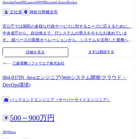
Angular
FastAPI
Laravel
AWS
Microsoft Azure
Docker
ジニアスキルのレベルアップが求められています。 次世代のテックリー
正社員
神奈川県横浜市
ドを創出すべく、CTOやEMと議論してより良い組織づくりへもご助力い
ただきたいです。 ・開発ガイドラインの策定 ・オブザーバビリティ・モ
官公庁では国民の多様な行政サービスに対するニーズに応えるために、
ニタリングの強化 ・AI活用を前提とした開発体制の構築 【組織/配属先
中央省庁から、自治体まで、ITシステムの導入を今もなお進めていま
の特徴】 ・CTOや本部長(プロダクト責任者)と密接に連携 ・PdM・
す。 紙ベースの業務オペレーションから、システムを活用した業務への
SWE・データサイエンティスト・AIエンジニアなど100名規模の技術組
変革を叶えていく中で、業務オペレーションの変革=ITシステムの導入は
織 ・PdM・AIエンジニア・SREと協働し、事業課題に直結する開発を推
まずは相談する
詳細を見る
切り離せない関係です。 私たちは、要件定義フェーズから入り、顧客の
進 ・AIによるコーディング率46.07%、開発量+41%など、生産性改善を
成し得たいことの具現化をする、ソフトウェア開発の立場で設計、開
定量管理 ・開発生産性への意識が高く、フルスタックな働き方が好まれ
三菱電機ソフトウエア株式会社
発、評価までの一連の工程を担いますので、開発マネジメントをリード
る ・仕様がトップダウンで降りることはなく、エンジニアが「なぜつく
いただくプロジェクトリーダーを募集しています。 ・業務変革をソフト
るか」を理解して開発 ・業務を通して得た知見をtech blogや外部登壇で
004-037IN_Javaエンジニア(Webシステム開発/クラウド・
ウェアで実現したい方 ・要件定義、設計、品質管理、コスト管理などプ
発表することを推奨 ・1プロダクトあたり10人未満のチーム構成 【あな
DevOps環境)
ロジェクトを成功に導くために顧客と直接折衝するポジションでキャリ
たに提供できる価値】 ・「成長事業×AI×エンジニアリング」の実装経験
アアップを叶えたい方 ・課題が多く伸びしろがある領域でご自身の経験
・最新技術(生成AI・RAG・マルチエージェント等)を実務導入 ・高密度
バックエンドエンジニア（サーバーサイドエンジニア）
を発揮されたい方 ・PMPの資格を取得され、これから実務でプロジェク
なチームによる設計・実装スキル向上 ・経営層との距離が近く、成果が
トマネジメントの経験を積みたい方 にはマッチする業務ですので是非ご
直接事業に反映される環境 【キャリアパス】 ・テックリード/アーキテ
応募ください。 【役割】 ・メインミッションは、要件定義ならびに仕様
クト → 開発本部長 ・またはPdMへのキャリアシフトも可能(事業理解×技
500～900万円
調整、伴うコストや人員管理、評価工程における品質管理となります。
術力を活かす) 【プロダクト開発環境】 ・開発言語:Golang,
・案件は全てお客様から直接受注しますので、お客様との仕様調整の折
React.js(Next.js), TypeScript ・インフラ:GCP(Cloud Run, BigQuery, Cloud
AWS
Java
衝があります。 ・案件として扱う工程は要件定義～テストまで、V字工
SQL...), Terraform, Docker ・CI/CD:GItHub Actions ・テスト:MagicPod,