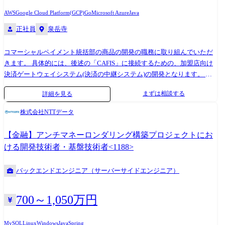
AWS
Google Cloud Platform(GCP)
Go
Microsoft Azure
Java
正社員
泉岳寺
コマーシャルペイメント統括部の商品の開発の職務に取り組んでいただ
きます。 具体的には、後述の「CAFIS」に接続するための、加盟店向け
決済ゲートウェイシステム(決済の中継システム)の開発となります。 営
業担当とともに、加盟店の声を聞きながら、ゲートウェイシステムの機
まずは相談する
詳細を見る
能追加を行います。(クラウド基盤を利用) 接続加盟店には海外加盟店も
含まれるため、英語によるコミュニケーションを行う場合もあります。
株式会社NTTデータ
加盟店では、その販売方法がコロナで大きく変化しています。今まで
は、対面POSの1種類だけでしたが、セルフPOSや、カートPOS、お客様
【金融】アンチマネーロンダリング構築プロジェクトにお
のスマホがPOSになるスマホオーダーなど、多様化が進んでおり、決済
ける開発技術者・基盤技術者<1188>
提案も単純に端末を販売するだけではなくなっています。加盟店のニー
ズに合わせ、ソリューションを改善する必要があります。それら加盟店
バックエンドエンジニア（サーバーサイドエンジニア）
のニーズに合わせシステム開発をいただく職務となります。 組織情報 カ
ード＆ペイメント事業部コマーシャルペイメント統括部が今回の募集元
です。カード＆ペイメント事業部は「CAFIS」という自社サービスを有
700～1,050万円
しており、今後さらなるサービスの拡充をミッションとしています。 本
統括部は、リアルの加盟店向けのプロダクトを統括しており、決済手段
MySQL
Linux
Windows
Java
Spring