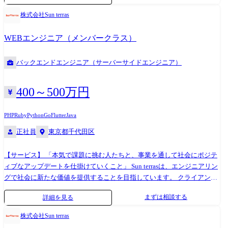
Sun terrasは人とテクノロジーの可能性を信じて、可能性の種を育てアッ
株式会社Sun terras
プデートし続ける企業を目指しています。 【事業内容】 ●Engineering
Service 課題に真摯に向き合えるチームとしてエンジニアの技術力をスピ
WEBエンジニア（メンバークラス）
ーディかつ安定的に提供し、中長期的に高水準で柔軟なシステム開発・
保守・運用や、開発体制の構築・サポートを行います。 【仕事内容】 ス
バックエンドエンジニア（サーバーサイドエンジニア）
タートアップからエンタープライズまで幅広いクライアントと直接話を
しながら課題の洗い出し〜要件定義〜設計〜開発〜リリースまで担当し
ています。 その中で「要件定義〜開発〜リリース」「設計〜開発」「開
400～500万円
発のみ」のいずれかご希望に合わせて担当をお願いします。 対応領域と
してはバックエンドがメインになりますが、希望頂ける方にはフロント
PHP
Ruby
Python
Go
Flutter
Java
やインフラ周りもお願いしたいのでフルスタックな経験を積むことがで
正社員
東京都千代田区
きます。 【歩めるキャリアパス】 限定的な業務やキャリアパスではな
く、柔軟で幅広いキャリアパスを用意しています。 ●スペシャリストと
【サービス】 「本気で課題に挑む人たちと、事業を通して社会にポジテ
して活躍 「技術を極めたい」「開発エンジニアとしてプロフェッショナ
ィブなアップデートを仕掛けていくこと」 Sun terrasは、エンジニアリン
ルになりたい」という方に最適です。 マネジメントには関わらずひたす
グで社会に新たな価値を提供することを目指しています。 クライアント
ら技術力を上げていくことができます。 ●開発メンバー → テックリード
の課題に真摯に向き合い、様々なサービスラインにより柔軟な支援をし
へ 機能修正や追加開発からスタートし、 現在のテックリードと一緒に
まずは相談する
詳細を見る
ていくことで社会をもっと便利に、豊かにアップデートします。 また、
クライアントとの打ち合わせに同席するところからスタートします。
Sun terrasは人とテクノロジーの可能性を信じて、可能性の種を育てアッ
徐々に業務の幅を広げていき、手を動かしつつもチームを率いて頂きま
株式会社Sun terras
プデートし続ける企業を目指しています。 【事業内容】 ●Engineering
す。 ●テックリード → よりビジネスサイドへ エンジニアの経験を活か