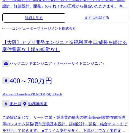
設計、詳細設計、開発」のそれぞれの工程から担当いただきます。 キャ
リアパスに合わせて、将来的には上流工程やリーダー業務をご担当頂く
まずは相談する
詳細を見る
想定です。 ●全体の約40%がプライム案件となっているため、上流工程
やエンドユーザと直接折衝する場面も多く顧客折衝からリリースまで一
コンピューターマネージメント株式会社
貫してプロジェクトに携わることが可能です。 ●開発プロジェクトの多
くがリモートワークを取り入れながら業務に従事しており、ワークライ
【大阪】アプリ開発エンジニア※福利厚生◎/成長を続ける
フバランスも保ちやすい環境です。 ※リモートワークの実施はハイブリ
案件豊富な上場SI/転勤なし
ットも含みます。 【主な開発言語】 Java、PHP、.Net、JavaScript、C#、
C++、SQLなど
バックエンドエンジニア（サーバーサイドエンジニア）
400～700万円
Microsoft Azure
Java
VB.NET
MySQL
Oracle
正社員
勤務地未定
ご経験に応じて、サービス業・製造業の顧客の物流/販売/購買/在庫管理
等のシステム開発(要件定義基本設計、詳細設計～開発、結合テストまで)
を担当して頂きます。 ●プライム案件が多く、下流だけでなく要件定義