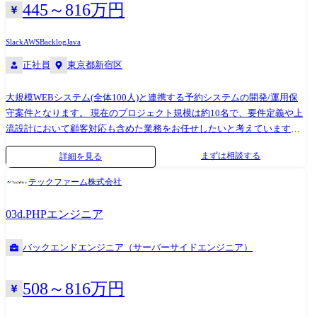
ます。 開発は、基本社内で開発するスタイルで常駐比率は低いことも特
445～816万円
徴です。(戦略的に期間限定で常駐の可能性もまれにあります、ご応募頂
く時点で分かっている場合は事前にお話し致します) Web、スマホアプ
Slack
AWS
Backlog
Java
リ、基幹システムなど、要件定義や機能・非機能設計をお任せします。
正社員
東京都新宿区
調整面、技術面、得意な部分を活かした上流工程を進めてください。 入
社後はその方の適性を判断した上で、最適なプロジェクトへとアサイン
大規模WEBシステム(全体100人)と連携する予約システムの開発/運用保
します。 技術スタック バックエンド: PHP (5系/8系), Java, ColdFusion フ
守案件となります。 現在のプロジェクト規模は約10名で、要件定義や上
レームワーク: Zend, Smarty, Phalcon, 独自FW データベース: Oracle
流設計において顧客対応も含めた業務をお任せしたいと考えています。
(11g/19c), MySQL インフラ: オンプレミス (RHEL 400台超), AWS, JP1,
常にサービスを拡張するための開発案件が動いており、様々な案件規模
nginx, Apache 開発環境: Windsurf, Rancher Desktop, Git, Claude Code等の
まずは相談する
詳細を見る
の要件定義～リリースに携われます。 使用言語は主にJavaとなります。
AIツール 開発に使っている主なツール ●利用技術: ・Web: Vue.js, React.js,
開発環境はAWSを使用しております。 まずは慣れるところから まずは業
HTML5, CSS など ・サーバサイド: Spring Framework, Phalcon, Laravel,
テックファーム株式会社
務内容の把握から始めて頂き、その後は日々の固定作業から手を動かし
Node.js(express, Nest.js) など ・サーバレス: AWS Amplify, Firebase など ・
てもらいます。業務に慣れるまではチームメンバーとタッグで行っても
インフラ: AWS, Azure など ・スマートフォンアプリ: Flutter, Swift, Kotlin
03d.PHPエンジニア
らいますので安心して下さい。 どのようなメンバーがいるか 30代のメン
など ●言語: ・Java, PHP, Swift, Kotlin, Typescript, Javascript を主に利用し
バーが多いチームです。WEBエンジニアの経験が多いリーダーや技術力
ています 弊社で開発したシステムの構成例: ・コンシューマ向け会員シ
バックエンドエンジニア（サーバーサイドエンジニア）
のカバー範囲が広いメンバーがいるため、フォローがしやすい環境で
ステム: Vue.js(Web/Front) + Phalcon(ServerSide / REST API) + AWS (EC2,
す。分からないことがあったときはいつでも相談に乗ってくれる、頼も
RDSなど) ・タスク管理システム: Angular.js(Web/Front), Flutter(App) +
しい人ばかりです。 顧客の特徴 業界最大級のサービス運営会社として、
Firebase ・IoT機器管理システム: Laravel + AWS (EC2, RDS, Dynamo, AWS
508～816万円
サービス向上に積極的な顧客です。 IT投資にも積極的で、開発会社とも
IoTなど) ・AIエージェントバックエンドシステム: Netty + AWS (EC2,
一緒にサービスを創っていきたいという想いを持たれています。 部門で
RDSなど) プロジェクトでの開発においては主にソースコード管理にGit