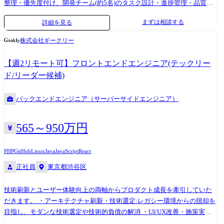
整理・優先度付け、開発チーム(約5名)のタスク設計・進捗管理・品質担
プレイス(Vue.js 3 / Java / ECS) 【フルスタック/AWS】 大手サービス業界
保を担当。請求・加算・伝送に関わる複雑な仕様を整理し、実装に落と
向け React / Spring Bootを用いた基盤システムのモダン化開発 【テック
まずは相談する
詳細を見る
し込みます。 ●ミッション CareDaisyの機能改善を通じて介護事業の生産
リード】 自社EC×店舗基盤のモダナイゼーション。事業戦略に沿った技
性向上に貢献。制度変更・新サービスへの追従、コメットケア/見守りセ
術選定とJavaからRubyへの移行を牽引 【Go/決済】 金融業界向け 高可
株式会社ギークリー
ンサーとの連携強化を推進します。 ●入社後すぐにアサインするプロダ
用性が求められる決済システムのマイクロサービス開発 【Node.js/DX】
クト CareDaisy 介護事業所の経営を支える「請求・実績・国保連伝送」
DXデータ基盤の整備・開発における、Lambdaを活用したサーバーレス
【週2リモート可】フロントエンドエンジニア(テックリー
の基幹システムです。ケアプラン/サービス実績/加算管理/国保連請求・
API実装
ド/リーダー候補)
伝送を一つのプロダクトで支え、介護記録(コメットケア)との連動によっ
て『請求を人の手から解放する』プラットフォームへ進化しています。
バックエンドエンジニア（サーバーサイドエンジニア）
●部署 システム開発部 ●チーム構成 社員1名+SES4名(ベテランSE2名・若
手エンジニア2名)。SEが要件をまとめ、若手が設計・実装、SEがシステ
ム試験を作成する流れです。 ●(参考)技術スタック ・言語:PHP ・クラウ
565～950万円
ド:AWS(EC2/RDS/S3/Lambda) ・フロント:JavaScript ・RDB:MySQL ・フ
レームワーク:Laravel/jQuery ・バージョン管理:Bitbucket ・AIツー
PHP
GitHub
Linux
Java
JavaScript
React
ル:Cursor
正社員
東京都渋谷区
技術刷新とユーザー体験向上の両軸からプロダクト成長を牽引していた
だきます。 ・アーキテクチャ刷新・技術選定:レガシー環境からの脱却を
目指し、モダンな技術選定や技術的負債の解消 ・UI/UX改善・施策実装:
ディレクターやマーケターと密に連携し、データや仮説に基づいた施策