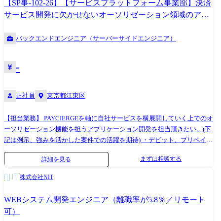
【SP事-102-26】【サービスプラットフォーム事業部】決済
う人達と働くのか?】 案件ごとにチームを組んで、ディレクター・エン
サービス開発に欠かせないオーソリゼーション領域のアプ
ジニア・デザイナー・QAなど会社のほぼ全部署のメンバーとやりとりを
リケーションエンジニア
しながら働きます。 一案件でのメンバー数は7～15名程で、先輩社員も
バックエンドエンジニア（サーバーサイドエンジニア）
おりますので安心して働くことができます。 【一案件の実施期間】 ・新
規開発:3ヶ月〜6ヶ月 ・保守運用:〜1年 ●言語・フレームワーク 【開発環
境】 ・開発言語:TypeScript, PHP ・フレームワーク:NestJS, Next.js, Laravel
-
・DB;AuroraDB, AuroraServerless, DynamoDB, MySQL, Postgresql
正社員
東京都江東区
【担当業務】 PAYCIERGEを軸に自社サービスを横展開していく上でのオ
ーソリゼーション機能を担うアプリケーション開発を担当頂きたい。(下
記は例示、強みを活かした案件での活躍を期待) ・デビット、プリペイ
ド、クレジット、QR決済などを実現する為のオーソリゼーション機能開
まずは相談する
詳細を見る
発 ・チャージ機能や決済端末からの中継機能などのゲートウェイ開発 ・
海外ブランド決済NWや国内主要決済NWとの接続インターフェース開発
株式会社NIT
【参考URL】 https://service.paycierge.com/
WEBシステム開発エンジニア（離職率が5.8％／リモート
可）