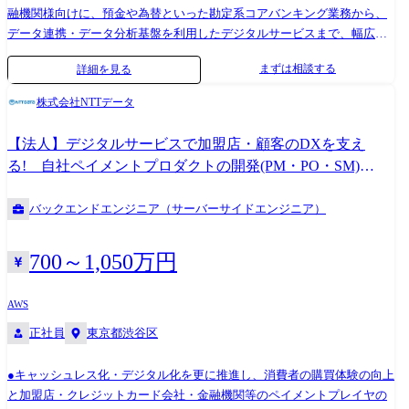
融機関様向けに、預金や為替といった勘定系コアバンキング業務から、
データ連携・データ分析基盤を利用したデジタルサービスまで、幅広い
バンキングサービスを共同利用型でサービス提供している組織になりま
まずは相談する
詳細を見る
す。本募集の背景として、当組織では地域経済の重要なインフラとなる
金融機関様へコアバンキング領域のロングタームなサービス提供と戦略
株式会社NTTデータ
的領域の迅速なサービス提供を両立するために、レガシーモダナイゼー
ション対応と新規サービス企画という業務特性の異なるプロジェクトを
【法人】デジタルサービスで加盟店・顧客のDXを支え
並行開発しております。5名程度~100名規模まで様々な案件が複数、同
る! 自社ペイメントプロダクトの開発(PM・PO・SM)
時期に走っているため多様なご経験を積んでいただくことが可能です。
<1224>
・企画/上流工程 :デジタル案件企画、各種案件における要件定義 ・アプ
バックエンドエンジニア（サーバーサイドエンジニア）
リケーション開発:コアバンキングシステムの設計・開発 ・システム方式
設計・構築:クラウド基盤、データベース、セキュリティ等の基盤設計・
構築 ※面談等を通して相互理解を深め、ご経験やキャリアを考慮し職
700～1,050万円
務・ポジションをすり合わせ致します。
AWS
正社員
東京都渋谷区
●キャッシュレス化・デジタル化を更に推進し、消費者の購買体験の向上
と加盟店・クレジットカード会社・金融機関等のペイメントプレイヤの