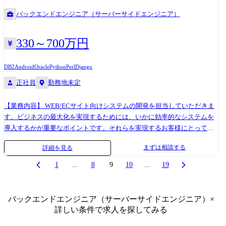
バックエンドエンジニア（サーバーサイドエンジニア）
330～700万円
DB2
Android
Oracle
Python
Perl
Django
正社員
勤務地未定
【業務内容】 WEB/ECサイト向けシステムの開発を担当していただきま
す。ビジネスの最大化を実現するためには、いかに効率的なシステムを
導入するかが重要なポイントです。それらを実現するお客様にとって、
最も便利で多機能なシステム実現に取り組んでいます。 【具体的な内
まずは相談する
詳細を見る
容】 顧客のWEBサイトの開発からテスト業務となります。 ・官公庁向
けシステム開発 ・損害保険控除証明システム開発 ・化粧品メーカー向け
1
...
8
9
10
...
19
基幹システム開発 ・顧客販売管理システム開発 ・損保システム開発支援
・メガバンク勘定系システム開発 など 【言語】Java、JavaScript、
TypeScript、C#、PHP、.net、Python、Perl など 【フレームワーク】
バックエンドエンジニア（サーバーサイドエンジニア）
×
React.js、Vue.js、Djangoなど 【環境】Linux、Windows、Oracle、Db2 な
詳しい条件で求人を探してみる
ど ●社風・その他 【スキルアップを応援するサポート体制/社員に寄り添