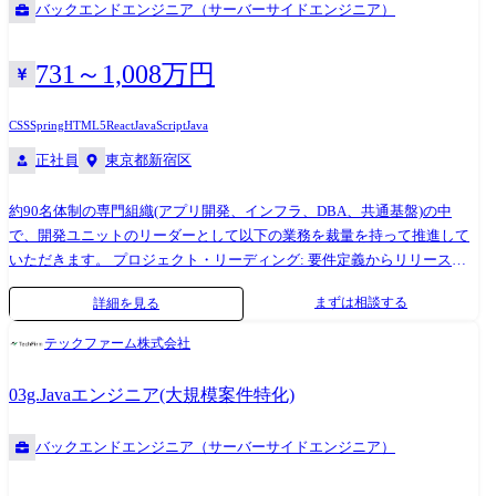
リケーション開発環境、DevOps基盤 インフラ:オンプレミスおよびクラ
バックエンドエンジニア（サーバーサイドエンジニア）
ウドのハイブリッド構成 【変更の範囲】会社の定める業務※ ※業務の都
合によっては会社外の職務に従事させるため出向又は転任を命じること
731～1,008万円
がある。
CSS
Spring
HTML5
React
JavaScript
Java
正社員
東京都新宿区
約90名体制の専門組織(アプリ開発、インフラ、DBA、共通基盤)の中
で、開発ユニットのリーダーとして以下の業務を裁量を持って推進して
いただきます。 プロジェクト・リーディング: 要件定義からリリースま
での全工程を牽引。課題発生時には自ら手を動かして巻き取る、あるい
まずは相談する
詳細を見る
は実装経験に基づいた具体的な技術指導。 大規模環境の設計・最適化:
400台超のサーバー群において「最もパフォーマンスが出る設計は何か」
テックファーム株式会社
を追求し、デプロイ戦略やバッチ処理の最適化を立案。 ステークホルダ
ー調整: 事業主との仕様・スコープ調整、工数見積の提示。およびPMへ
03g.Javaエンジニア(大規模案件特化)
の定例報告。 チームマネジメント: メンバーへのタスク割り当て、コー
ドレビュー、リスクの早期発見と対策立案。 テックファームの特徴 〜
バックエンドエンジニア（サーバーサイドエンジニア）
90%以上の案件は顧客から 直接受託 ・ プライム開発〜 お客様と直接話
をし、どうシステムを造るか、からプロジェクトに参画することができ