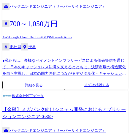
バックエンドエンジニア（サーバーサイドエンジニア）
700～1,050万円
AWS
Google Cloud Platform(GCP)
Microsoft Azure
正社員
渋谷
●私たちは、多様なペイメントインフラサービスによる価値提供を通じ
て、日本のキャッシュレス決済を支えるとともに、決済市場の構造変化
を自ら主導し、日本の国力強化につながるデジタル化・キャッシュレス
化を推進することをミッションとしています。 ●国内最大級のアセット
まずは相談する
詳細を見る
と豊富な顧客基盤を活かして、サービスの提供価値向上との更なる事業
拡大を目指しご活躍いただける開発人財を募集します。 ●担当サービス
株式会社NTTデータ
において、以下のような業務に取り組んでいただきます。 ・新規プロダ
クトの企画・開発・運用 ・提供中サービスの開発・運用、顧客向けサー
【金融】メガバンク向けシステム開発におけるアプリケー
ビス提供業務 組織情報 ペイメントプラットフォーム事業部開発統括部が
ションエンジニア<686>
今回の募集元です。当事業部は「CAFIS」という自社サービスを有して
おり、今後さらなるサービスの拡充をミッションとしています。 本統括
バックエンドエンジニア（サーバーサイドエンジニア）
部は、CAFISを中心とした決済プラットフォームに関するプロダクトを