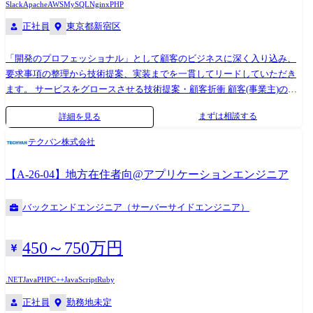
Slack
Apache
AWS
MySQL
Nginx
PHP
取り組んでいること ・サービスを支える一員として、顧客のビジネスや
を用い、PRベースでコードの管理を行うことが多いです。 PJ内コミュニ
正社員
東京都新宿区
全体サービスを理解して開発を進めるための勉強会実施 ・生産性向上に
ケーションツールとしてSlack, Backlogを利用しています。 開発で使うエ
向けた分析や改善、AI駆動開発の推進、その他生産性向上施策(技術面、
ディタ・ツール類は基本自由に選択することができます。
「開発のプロフェッショナル」として顧客のビジネスに深く入り込み、
コミュニケーション面)の実施
要求事項の整理から技術提案、実装までを一貫してリードしていただき
ます。 サービスをグロースさせる技術提案・顧客折衝 顧客(事業主)の要
求に対し、技術的な実現可否の判断や代替案の提示を行い、最適な着地
まずは相談する
詳細を見る
点を合意形成する「パートナー」としての役割。既存システムの制約を
踏まえつつ、ビジネスの成長を止めないための段階的な機能追加や改善
テクバン株式会社
案のプレゼンテーション。 大規模プラットフォームの設計・開発の主導
月間数億PVを支えるインフラ構成を考慮した、スケーラブルな基本設計
【A-26-04】地方在住者向@アプリケーションエンジニア
および詳細設計。PHP5系をメインとした巨大な既存資産を、Windsurfや
Claude Code等のAIエージェントを駆使して効率的に解析・進化させる
バックエンドエンジニア（サーバーサイドエンジニア）
開発プロセス ●技術スタック バックエンド: PHP (5系/8系), Java,
ColdFusion フレームワーク: Zend, Smarty, Phalcon, 独自FW データベース:
Oracle (11g/19c), MySQL インフラ: オンプレミス (RHEL 400台超), AWS,
450～750万円
JP1, nginx, Apache 開発環境: Windsurf, Rancher Desktop, Git, Claude Code
等のAIツール
.NET
Java
PHP
C++
JavaScript
Ruby
正社員
勤務地未定