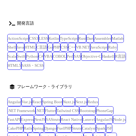
開発言語
ActionScript
CSS3
LESS
Kotlin
TypeScript
Rust
Dart
Assembler
Matlab
Shell
Java
HTML
C言語
Go
PHP
CSS
C++
VB.NET
JavaScript
Ruby
Scala
Swift
Python
C#
VBA
COBOL
Perl
SAS
Objective-C
Haskell
R言語
HTML5
SASS・SCSS
フレームワーク・ライブラリ
Angular
Vue.js
React
Spring Boot
Nuxt.js
Next.js
Redux
.NET Framework
.NET
Flutter
Tailwind CSS
Bootstrap
PhoneGap
FastAPI
Express
NestJS
SAStruts
React Native
Laravel
AngularJS
Node.js
CakePHP
Rails
Spring
Django
FuelPHP
Struts
Catalyst
Spark
JSF