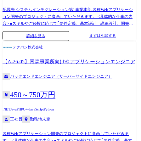
配属先 システムインテグレーション第1事業本部 各種Webアプリケーシ
ョン開発のプロジェクトに参画していただきます。 <具体的な仕事の内
容> ●スキルやご経験に応じて｢要件定義、基本設計、詳細設計、開発」
のそれぞれの工程から担当いただきます。 キャリアパスに合わせて、将
まずは相談する
詳細を見る
来的には上流工程やリーダー業務をご担当頂く想定です。 ●全体の約
40%がプライム案件となっているため、上流工程やエンドユーザと直接
テクバン株式会社
折衝する場面も多く顧客折衝からリリースまで一貫してプロジェクトに
携わることが可能です。 ●開発プロジェクトの多くがリモートワークを
【A-26-05】青森事業所向け＠アプリケーションエンジニア
取り入れながら業務に従事しており、ワークライフバランスも保ちやす
い環境です。 ※リモートワークの実施はハイブリットも含みます。 【主
バックエンドエンジニア（サーバーサイドエンジニア）
な開発言語】 Java、PHP、.Net、JavaScript、C#、C++、SQLなど
450～750万円
.NET
Java
PHP
C++
JavaScript
Python
正社員
勤務地未定
各種Webアプリケーション開発のプロジェクトに参画していただきま
す。 <具体的な仕事の内容> ●スキルやご経験に応じて｢要件定義、基本