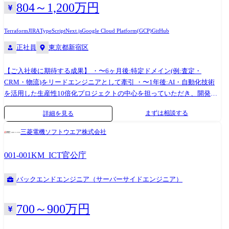
す ・開発生産性への意識が高く、フルスタックな働き方が好まれます ・
804～1,200万円
仕様がトップダウンで降りることはなく、エンジニアが「なぜつくるの
か」、「現場の課題解決ができているのか」を突き詰め、理解して開発
Terraform
JIRA
TypeScript
Next.js
Google Cloud Platform(GCP)
GitHub
します ・業務を通して得た知見をtech blogや外部登壇で発表し「インタ
正社員
東京都新宿区
ーネットに貢献する」ことが評価制度に組み込まれており、積極的なア
ウトプットが求められます
【ご入社後に期待する成果】 ・〜6ヶ月後:特定ドメイン(例:査定・
CRM・物流)をリードエンジニアとして牽引 ・〜1年後:AI・自動化技術
を活用した生産性10倍化プロジェクトの中心を担っていただき、開発ス
ピードと品質を両立し、チーム全体の技術生産性を底上げ 【職務内容】
まずは相談する
詳細を見る
■リユースプラットフォーム「Cosmos」の開発チームのリード リユース
プラットフォームCosmosは「日本全国誰もが簡単にリユースにアクセス
三菱電機ソフトウエア株式会社
できる世界の構築」をビジョンとして想い描いています。 事業理解と共
に、プロダクトと関わるメンバーのサポートをお任せいたします。 ・
001-001KM_ICT官公庁
Cosmosプロダクトのバックエンド開発 ・EM・PdMと協力して、高品質
なプロダクトを目指す取り組みや仕組みづくり ・DX(Developer
バックエンドエンジニア（サーバーサイドエンジニア）
Experience)向上や技術的負債解消の計画と実行 ・バックエンド領域での
アーキテクチャ設計構築や技術選定 ■バックエンド領域での横断的な取
り組み 取締役CTOに今村が着任以降、エンジニア組織は35名から90名ま
700～900万円
で増加しており、今後も拡大を予定しています。 一方でプロダクト品質
や開発生産性を維持することへの課題が顕在化し、組織全体としてエン