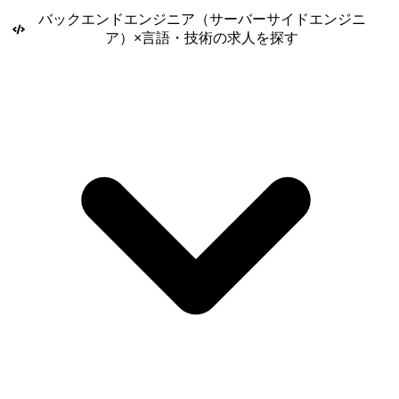
う働きやすい環境】 資格奨励制度により取得希望者への費用援助を行っ
バックエンドエンジニア（サーバーサイドエンジニ
ています。代表自身も大手メーカで開発を行っていた経緯からエンジニ
ア）
×
言語・技術
の求人を探す
ア想いの制度がたくさんあり。 ・人事考課制度・リーダ制度 ・月１回の
定期研修会・懇親会の開催 ・階層別教育（リーダ教育など）