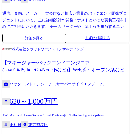
通信、金融、メーカー、官公庁など幅広い業界のバックエンド開発プロ
ジェクトにおいて、 主に詳細設計〜開発・テストといった実装工程を中
心にご担当いただきます。 チームリーダーや上流工程を担当するエンジ
ニアのもとで、 バックエンドエンジニアとしての実務経験を積みなが
まずは相談する
詳細を見る
ら、着実にスキルアップできる環境です。 「JavaやGoなどのバックエン
ド開発をさらに極めたい」 「モダンな環境で幅広い技術に触れながら成
株式会社クラウドワークスコンサルティング
長したい」 といった意欲をお持ちの方を歓迎します! ≪プロジェクト事
例≫ 【Web開発/Azure】 大手通信業界向け オンラインショップの要件
【マネージャー/バックエンドエンジニア
定義〜開発(Spring Boot / Postgresql / Azure) 【AI活用/AWS】 AI(Claude等)
(Java/C#/Python/Go/Node.jsなど)】Web系・オープン系など新
を活用した次世代基盤リプレイス(Vue.js 3 / Java / ECS) 【フルスタッ
規開発案件・保守開発案件多数!
ク/AWS】 大手サービス業界向け React / Spring Bootを用いた基盤シス
バックエンドエンジニア（サーバーサイドエンジニア）
テムのモダン化開発 【テックリード】 自社EC×店舗基盤のモダナイゼー
ション。事業戦略に沿った技術選定とJavaからRubyへの移行を牽引
【Go/決済】 金融業界向け 高可用性が求められる決済システムのマイ
630～1,000万円
クロサービス開発 【Node.js/DX】 DXデータ基盤の整備・開発におけ
る、Lambdaを活用したサーバーレスAPI実装 Java/SpringBootを用いた基
AWS
Microsoft Azure
Google Cloud Platform(GCP)
Docker
TypeScript
Java
幹システム開発から、 Go/Node.jsを活用したクラウドネイティブなアジ
正社員
東京都港区
ャイル開発・マイクロサービス開発まで、 さまざまな案件を通じて技術
力を磨くことができます!