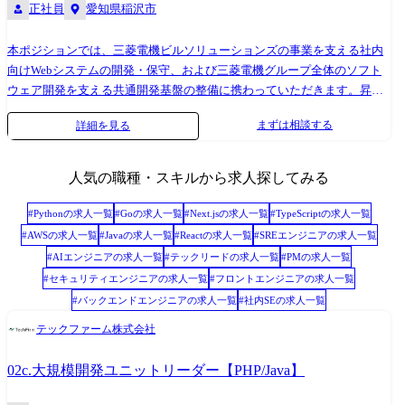
正社員
愛知県稲沢市
程一通りです。 ・アプリケーション開発(サーバサイド・フロントエン
Storybook ・バージョン管理:GitHub ・エラー管理:Sentry ・
ド)、クラウド環境構築、テストのマネジメントに関わっていただきま
APM:NewRelic ・開発生産性管理:Findy Team+ ・課題管理:Jira ・ドキュ
す。 ※案件の業務ドメイン知識習得期間を設ける等、業務キャッチアッ
本ポジションでは、三菱電機ビルソリューションズの事業を支える社内
メント管理:Confluence ・その他:Elastic Cloud, Terraform Cloud, Chromatic
プまでのステップを踏んで進みます。 【開発環境】 プロジェクト人数:5
向けWebシステムの開発・保守、および三菱電機グループ全体のソフト
～10名 使用言語:Java、PHP、Python、JavaScript、TypeScript Webフレー
ウェア開発を支える共通開発基盤の整備に携わっていただきます。昇降
ムワーク:Spring、Laravel、Django、FastAPI、Angular、React 使用環
機(エレベーター・エスカレーター)事業に関わる設計支援・営業支援シス
まずは相談する
詳細を見る
境:AWS、Azure、Oracle Cloud、Docker DB:PostgreSQL、Oracle、SQL
テムなどのWebアプリケーションを対象に、要件整理から設計・開発・
Server、MongoDB OS:Linux、Windows 【開発手法】 ウォーターフォー
テスト・リリースまで一連の工程をチームで担当します。 また近年は、
ル、アジャイル(スクラム) 【変更の範囲】会社の定める業務※ ※業務の
三菱電機グループのソフトウェア開発を効率化するため、クラウド環境
人気の職種・スキルから求人探してみる
都合によっては会社外の職務に従事させるため出向又は転任を命じるこ
上での共通開発基盤やDevOpsパイプラインの整備にも取り組んでいま
とがある。
す。 グループの技術部門と連携しながら、開発効率や品質向上を目的と
#
Python
の求人一覧
#
Go
の求人一覧
#
Next.js
の求人一覧
#
TypeScript
の求人一覧
した基盤構築にも関わることができます。プロジェクトは小規模な改修
#
AWS
の求人一覧
#
Java
の求人一覧
#
React
の求人一覧
#
SREエンジニア
の求人一覧
案件から中長期の開発プロジェクトまで様々で、チームで複数の案件を
#
AIエンジニア
の求人一覧
#
テックリード
の求人一覧
#
PM
の求人一覧
分担しながら進めています。将来的には、プロジェクトリーダーとして
#
セキュリティエンジニア
の求人一覧
#
フロントエンジニア
の求人一覧
プロジェクト管理や上流工程への参画も期待しています。 【主な業務内
#
バックエンドエンジニア
の求人一覧
#
社内SE
の求人一覧
容】 ・社内向けWebシステムの要件整理、設計、開発、テスト、リリー
ス ・既存システムの保守、機能改善、コードレビュー ・三菱電機グルー
テックファーム株式会社
プ共通のソフトウェア開発基盤の構築・運用 ・クラウド環境を活用した
DevOpsパイプラインの整備 ・開発チームおよび関係部署との連携・調整
02c.大規模開発ユニットリーダー【PHP/Java】
【開発環境】 使用言語:Java クラウド:AWS 開発環境:JavaによるWebアプ