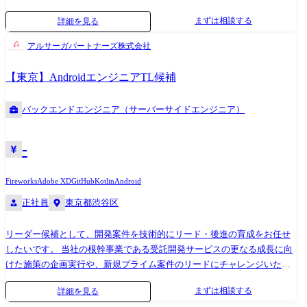
等の上流も担当できます。 大阪本社は1次請け70%、2次請け30%です。
まずは相談する
詳細を見る
＜案件事例＞ ●DIRECTを使ったチャットボットシステム開発 ●基幹シス
テム(MCFRAME)/配車(MySQL)/検品(oracle)等、複数システムの連携デー
アルサーガパートナーズ株式会社
タを使用した物流出荷管理システム開発 ●Microsoft AzureのIoT Hubを使
ったデータ収集/分析プラットフォームの構築 ●各種通信装置から収集し
【東京】AndroidエンジニアTL候補
たデータをクラウド環境に連携するためのIoTシステム開発 等 変更の範
囲:会社の定める業務
バックエンドエンジニア（サーバーサイドエンジニア）
-
Fireworks
Adobe XD
GitHub
Kotlin
Android
正社員
東京都渋谷区
リーダー候補として、開発案件を技術的にリード・後進の育成をお任せ
したいです。 当社の根幹事業である受託開発サービスの更なる成長に向
けた施策の企画実行や、新規プライム案件のリードにチャレンジいただ
けるポジションです。 テックリードやプレイングマネージャーとしての
まずは相談する
詳細を見る
ロールを期待しています。 当社は案件ごとに7～15名ほどのチームを組