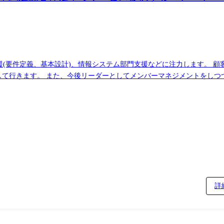
援(要件定義、基本設計)、情報システム部門支援などに注力します。 
して行きます。 また、今後リーダーとしてメンバーマネジメントをしつ
を提供する ・上流の設計、ベンダーからの成果物のレビューチェック
お願いしたい内容となります) ・メンバーを管理し、アサインメント、育
向上を図る。 ●キャリアイメージ ①これまでのキャリア(SI経験)を活かし、顧
供に留まらないスケール感のある事業にすることができる ②このポジシ
SIを担うエンタープライズソリューション統括本部内にて活動すること
向を命じることがあり、その場合は出向先の定める職種)
詳