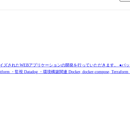
ンの開発を行っていただきます。 ●バックエンド:TailorPF上に、データモデル・ビジネ
m, GoLand