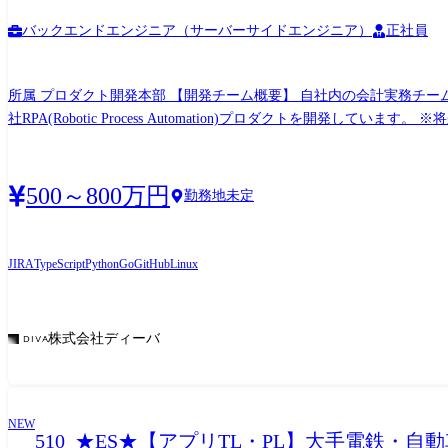
バックエンドエンジニア（サーバーサイドエンジニア）
正社員
所属 プロダクト開発本部 【開発チーム概要】 自社内の会計実務チー
社RPA(Robotic Process Automation)プロダクトを
ビジネスモデルの変革を実現します。 ◇事業特徴・提供価値◇ 弊社
を生み出せることにあります。 『ソフトウエア∞BPO』のアップサ
を行っていく非常に重要なポジションです。 【業務特徴】 DevOp
500～800万円
勤務地未定
定義・運用支援なども一気通貫でお任せしています。 【詳細】 会計
が、新規プロダクトの企画開発も計画しており、フルスタックに活躍する
的負債の返済戦略を策定 新規プロダクトの技術選定や調査 組織の設
JIRA
TypeScript
Python
Go
GitHub
Linux
社ライブラリとして集積・開発やUI/UXの向上を実現する共通インターフェースの開発を並行して行っています。 ●開発環境 
理:github,jira - その他使用技術: 言語:go,typescrpt フレームワーク:django その他:sqlite ●自社プロダクト 国内市場シェアNo.1:Diva System LCA - 出典 株
場調査レポート「ソフトウェアビジネス新市場 2025年版」調べ - 2012
株式会社ディーバ
NEW
510_★ES★【アプリTL・PL】大手電鉄・