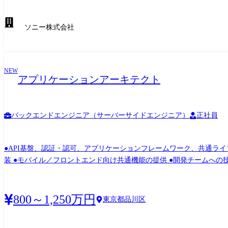
ソニー株式会社
NEW
アプリケーションアーキテクト
バックエンドエンジニア（サーバーサイドエンジニア）
正社員
●API基盤、認証・認可、アプリケーションフレームワーク、共通ライブラリ等
装 ●モバイル／フロントエンド向け共通機能の提供 ●開発チームへの技術支援・
ド：Go,Java フロントエンド：Dart/Flutter,TypeScript/Angular フレームワーク
Slack, Jira,Zephyr,Confluence,JP1 期待する役割 アプリケーションアーキテクトとして、デジタルバンクのアーキテクチャ戦略立案及び設計・開発・運用を技術面からリードしていただきま
す。 本ポジションでは、API基盤、認証・認可、アプリケーションフレームワーク、モバイル向け共通機能、マイクロサービスアーキテクチャといった複数のプロダクト・チームが横断的
800～1,250万円
東京都品川区
に利用する共通機能群の中核を担って頂くことを想定しています。