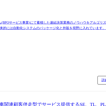
ム(BPOサービス事業)にて蓄積した連結決算業務のノウハウをアルゴ
開発しています。 ※将来的には自動化システムのパッケージ化と外販を視野に入れてい
は連結決算開示領域に専門特化し、プロダクト開発と実務サービスの2
イクルを繰り返せるビジネスの特徴・強みの中でも、同チームは開発現
sを推進しているため、RPAプロダクトの開発・機能改善だけでなく、利用
業務RPAシステムを始め以下のような業務にアサインされます。 ※募
ことが可能です。 RPAシステムを支える自社ライブラリの開発・保守 
計・実装レベルの維持と向上 エンジニア向けオンボーディングの設計と
- 開発言語: python - ソースコード管理:git - プロジェクト管
式会社富士キメラ総研 2025年7月発行 市
年版よりNo.1を継続中
詳
自動車関連顧客伴走型でサービス提供するSE、TL、P