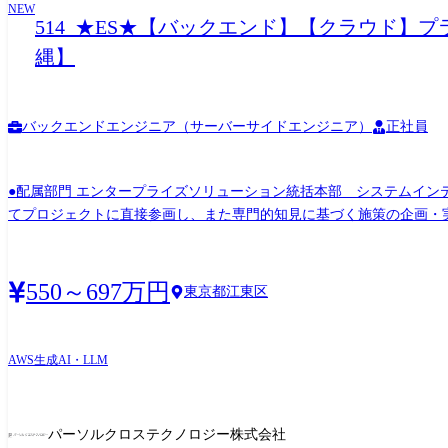
NEW
514_★ES★【バックエンド】【クラウド】
縄】
バックエンドエンジニア（サーバーサイドエンジニア）
正社員
●配属部門 エンタープライズソリューション統括本部 システムインテグレーション本部 テクノロジーサービス部 
てプロジェクトに直接参画し、また専門的知見に基づく施策の企画・実
度の高いプロジェクトの遂行を担います。 ●担当業務 複数プロジェクトのバックエンド～インフラまでの設計・開発・構築を担当。 ※プロジェクトによって対応領域は変わります。 主に
クラウド環境での設計～構築～運用設計を実施。 構成やセキュリティ対策等インフラ領域については顧客へ
あり、その場合は出向先の定める職種)
550～697万円
東京都江東区
AWS
生成AI・LLM
パーソルクロステクノロジー株式会社