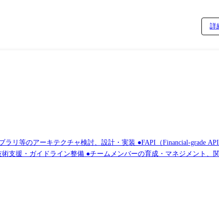
詳
のアーキテクチャ検討、設計・実装 ●FAPI（Financial-grade 
ガイドライン整備 ●チームメンバーの育成・マネジメント、関連部門との連携推進 
：Spring Boot/MyBatis,Cloud Dataflow,Spring Batch,Kafka インフラ