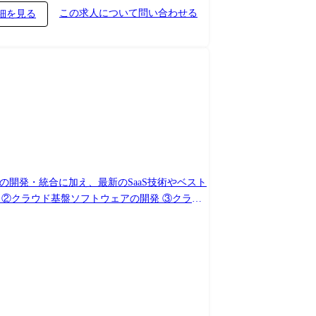
この求人について問い合わせる
細を見る
の開発・統合に加え、最新のSaaS技術やベスト
 ②クラウド基盤ソフトウェアの開発 ③クラウ
環境:Azure, AWS ※本求人はジェネラル・エンプロ
工場、営業所への転勤可能性がございます。