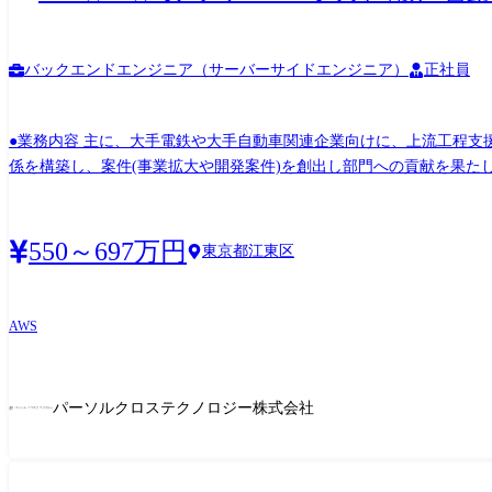
バックエンドエンジニア（サーバーサイドエンジニア）
正社員
●業務内容 主に、大手電鉄や大手自動車関連企業向けに、上流工程支
係を構築し、案件(事業拡大や開発案件)を創出し部門への貢献を果た
ーに着任できる方は即戦力として歓迎)。 ①顧客側の立場でサービス
線でDXを推進します。 ②メンバーマネジメント(リーダー着任時に
ク)。 ③既存顧客シェア向上対応 ・お客様との顧客関係性を強化し、新規案件・新規領域の開拓を行い、業績
550～697万円
東京都江東区
客側に立って、直接的に顧客DX貢献ができる。結果、単なる役務提
供により、コンサルへのキャリアも可能性が発生します。 ③プライム
受注できる。 ※担当職種の変更の範囲: 会社の定める職種(出
AWS
パーソルクロステクノロジー株式会社