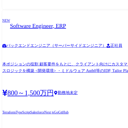
NEW
Software Engineer, ERP
バックエンドエンジニア（サーバーサイドエンジニア）
正社員
本ポジションの役割 顧客要件をもとに、クライアント向けにカスタマイズされたWEBアプリケーショ
スロジックを構築 <開発環境> ・ミドルウェア Auth0等のIDP, Tailor Platform ・監視 Datadog ・環境構築関連 Docker, docker-compose, Terraform ・言語 TypeScript, GO, CUE, cel-go ・フレーム
ワーク等 Next,js, Playwright, vitest ・そのほか GitHub Copilot, WebStor
800～1,500万円
勤務地未定
Terraform
TypeScript
Salesforce
Next.js
Go
GitHub