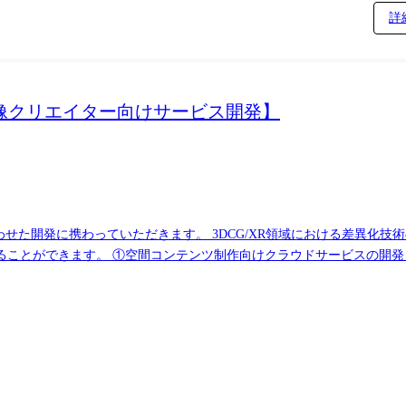
詳
【映像クリエイター向けサービス開発】
せた開発に携わっていただきます。 3DCG/XR領域における差異化技術
することができます。 ①空間コンテンツ制作向けクラウドサービスの開発
thon、C++、C# フレームワーク:React, Unreal, Unity クラウド
域や技術領域に異動の可能性がございます。 合わせて、全国の支社、