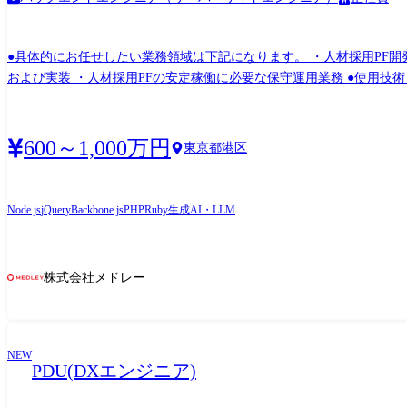
●具体的にお任せしたい業務領域は下記になります。 ・人材採用PF開
および実装 ・人材採用PFの安定稼働に必要な保守運用業務 ●使用技術 ・Ruby on Rails / GraphQL / Protocol Buffers ・React / TypeScript / Nexts.js ・Flutter ・MySQL / OpenSearch / Redis /
BigQuery ・AWS / Terraform / Azure OpenAI
600～1,000万円
東京都港区
Node.js
jQuery
Backbone.js
PHP
Ruby
生成AI・LLM
株式会社メドレー
NEW
PDU(DXエンジニア)