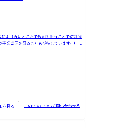
顧客により近いところで役割を担うことで信頼関
つ事業成長を図ることも期待しています(リーダ
、システムテストなど、顧客に深く入り、顧客目
成を図る(作業場所は顧客またはリモートワー
ョンにおける顧客側エキスパートサービスの提
により、SIとのクロスセルにより幅広い案件を
この求人について問い合わせる
細を見る