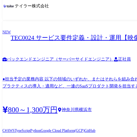
テイラー株式会社
NEW
TEC0024 サービス要件定義・設計・運用
バックエンドエンジニア（サーバーサイドエンジニア）
正社員
●担当予定の業務内容 以下の領域のいずれか、またはそれらを組み合わ
プラクティスの導入・適用など、一連のSaaSプロダクト開発を担当
ドサービスと連携するPCソフトウェアの開発 ●開発環境 言語:TypeScript、Py
イメント・コントラクト社員での採用となるため将来的に別の職務領
800～1,300万円
神奈川県横浜市
C#
AWS
TypeScript
Python
Google Cloud Platform(GCP)
GitHub