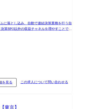
リズムに落とし込み、自動で連結決算業務を行う自
ます。 決算BPO以外の収益チャネルを増やすことで、
つの事業軸から『実行→改善→開発』のサイクル
場と実務現場を繋ぎ、作業の自動化を促進・強化
者であるBPOサービス事業の方々との企画・要件
集形態はバックエンドエンジニアとなっています
RPAシステムの開発全般 PdMと協働し、技術
改善 ※また、プロジェクト間の共通フローは自
この求人について問い合わせる
細を見る
L【東京】