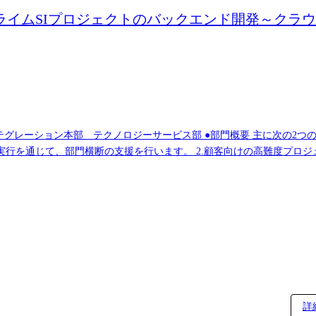
プライムSIプロジェクトのバックエンド開発～クラ
●部門概要 主に次の2つの軸で活動します。 1.組織横断支援 専門家とし
行を通じて、部門横断の支援を行います。 2.顧客向けの高難度プロジ
の説明を実施。 ※担当職種の変更の範囲 会社の定める職種(出向を命じることが
詳