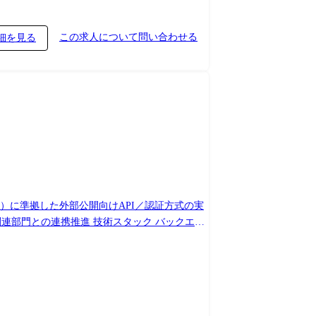
この求人について問い合わせる
細を見る
API）に準拠した外部公開向けAPI／認証方式の実
技術スタック バックエン
：Google Cloud DB：Google Spanner その他：