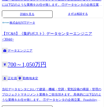
には下記のような業務をお任せ致します。 ①データセンタの企画立案、
Feasibility Study ②新技術の検証・採用 ③基本・詳細設計 ④ベンダー選
まずは相談する
詳細を見る
定・工事管理 ⑤お客様要件調整および協力会社マネジメント ⑥中長期計
画立案(CRE含む)
株式会社NTTデータ
【TC&S】《集約ポスト》データセンターエンジニア
<3044>
データエンジニア
700～1,050万円
正社員
勤務地未定
当社データセンタにおいて建築・機械・空調・電気設備の構築・管理の
プロジェクトマネジメント業務をご担当頂きます。具体的には下記のよ
うな業務をお任せ致します。 ①データセンタの企画立案、Feasibility
Study ②新技術の検証・採用 ③基本・詳細設計 ④ベンダー選定・工事管