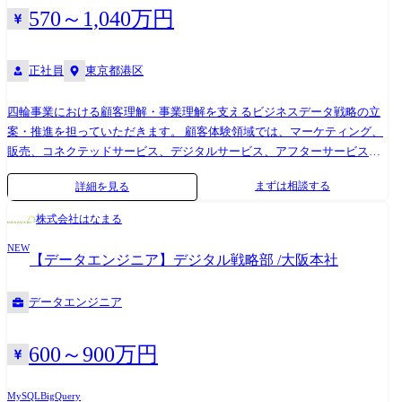
570～1,040万円
正社員
東京都港区
四輪事業における顧客理解・事業理解を支えるビジネスデータ戦略の立
案・推進を担っていただきます。 顧客体験領域では、マーケティング、
販売、コネクテッドサービス、デジタルサービス、アフターサービスま
で、カスタマージャーニー全体のデータを顧客IDでつなぎ、グローバル
まずは相談する
詳細を見る
で一貫した顧客理解・価値提供を実現するためのデータ整備を推進しま
す。 事業領域では、事業戦略から販売計画・生産・調達・物流・販売ま
株式会社はなまる
でのSCM全体を対象に、製品コードを軸としたデータルールや基盤を整
NEW
備し、経営判断の質を高めるための意思決定基盤を構築します。 ビジネ
【データエンジニア】デジタル戦略部 /大阪本社
スニーズを踏まえたデータ戦略の企画から、データ定義・ルール策定、
優先順位付け、関連部門との合意形成、IT部門・海外現地法人と連携し
データエンジニア
たデータ整備の実行までを一貫してリードします。事業・IT・経営を横
断しながら、データを「つくる」のではなく、「つなぎ、活用できる状
態を設計する」ことで、Hondaのデータドリブンな事業変革を推進する
600～900万円
ポジションです。 <プロジェクト例> ●分散する各種サービス・アプリの
顧客情報をHonda IDを軸に統合し、事業やサービスを横断した顧客体
MySQL
BigQuery