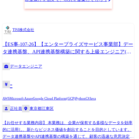
TISI株式会社
【ES事-107-26】【エンタープライズサービス事業部】デー
タ連携基盤、API連携基盤構築に関する上級エンジニア(テ
レワーク有)
データエンジニア
-
AWS
Microsoft Azure
Google Cloud Platform(GCP)
Python
C#
Java
正社員
東京都江東区
【お任せする業務内容】 本業務は、企業が保有する多様なデータを効率
的に活用し、新たなビジネス価値を創出することを目的としています。
データ連携基盤やAPI連携基盤の構築を通じて、顧客の迅速な意思決定を