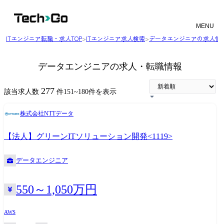
MENU
ITエンジニア転職・求人TOP
>
ITエンジニア求人検索
>
データエンジニアの求人情
データエンジニアの求人・転職情報
277
該当求人数
件
151
~
180
件を表示
株式会社NTTデータ
【法人】グリーンITソリューション開発<1119>
データエンジニア
550～1,050万円
AWS