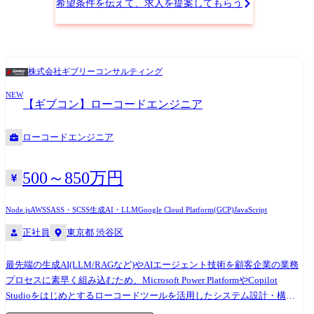
希望条件を伝えて、求人を提案してもらう
ない業務設計を行っております。また常駐も一切なしなどエンジニアに
とって働きやすい環境です。 (2)技術が大好きな人たちが集まった会社 当
社はものづくりが好きな仲間が集まり設立されたということもあり、技
術好きの社員が多数在籍しています。そのため開発の際も年次や役職な
株式会社ギブリーコンサルティング
ど関係なしに議論をしながらより良い製品づくりに努めています。
NEW
【ギブコン】ローコードエンジニア
ローコードエンジニア
500～850万円
Node.js
AWS
SASS・SCSS
生成AI・LLM
Google Cloud Platform(GCP)
JavaScript
正社員
東京都 渋谷区
最先端の生成AI(LLM/RAGなど)やAIエージェント技術を顧客企業の業務
プロセスに素早く組み込むため、Microsoft Power PlatformやCopilot
Studioをはじめとするローコードツールを活用したシステム設計・構
築・導入を牽引していただきます。 【具体的な業務イメージ】 ●ローコ