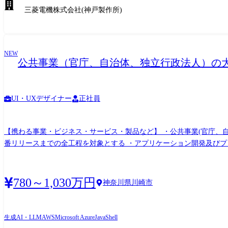
三菱電機株式会社(神戸製作所)
NEW
公共事業（官庁、自治体、独立行政法人）の
UI・UXデザイナー
正社員
【携わる事業・ビジネス・サービス・製品など】 ・公共事業(官庁、
番リリースまでの全工程を対象とする ・アプリケーション開発及びプロジェクト管理(社員のみならず開発パートナーの取り纏めも含む) ・アプリケーション開発案件(DX案件やマイグレー
ション・モダナイゼーション案件を含む)のご提案やお見積り、開発推進 ・顧客折衝や日立グループ内の各種調整 
に、アプリケーションの設計・開発・実装・検証・保守について一気
取り纏め者として開発工程の管理、組織内や開発パートナーメンバー
780～1,030万円
神奈川県川崎市
用する。
生成AI・LLM
AWS
Microsoft Azure
Java
Shell