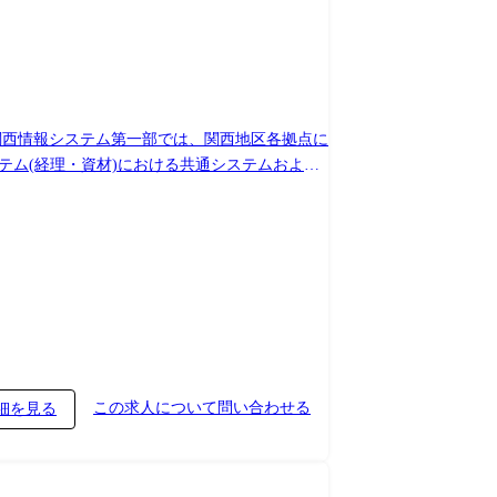
 関西情報システム第一部では、関西地区各拠点に
テム(経理・資材)における共通システムおよび
を進めています。 ①システム構想・企画 ②要件
会社外の職務に従事するため出向又は転属を命じる
の進捗、将来的なITロードマップについて経営
ています。 ②システム企画・要件定義: 現場
や刷新においても、現状の課題を洗い出し、ビジ
やデータに基づいた意思決定支援、あるいは新た
プし、基幹システム・周辺システムの刷新/クラ
ステム運用・保守: 開発・導入したシステム
この求人について問い合わせる
細を見る
ォーマンスの監視やセキュリティ対策の強化、利
ル全体を見据えた運用戦略の立案も実施いただき
だきます。 複数のベンダーを効率的にマネジメ
資格等 上