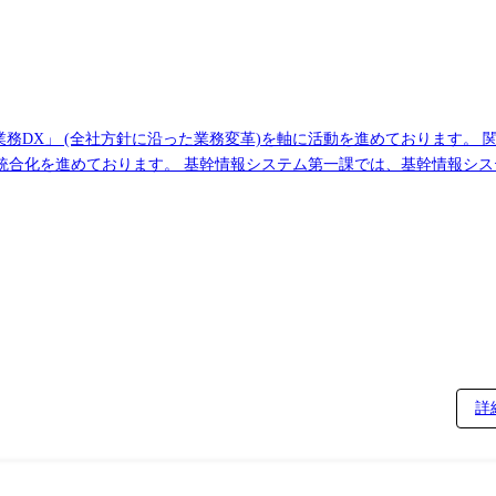
務DX」 (全社方針に沿った業務変革)を軸に活動を進めております。
合化を進めております。 基幹情報システム第一課では、基幹情報シス
ERPパッケージソフト(SAPなど)による全社共通システムへの統合化
理 【変更の範囲】 会社の定める業務(※) (※)業務の都合によっては
す。 具体的には、利用部門の業務統合に向けたIT投資の妥当性やDX
テムの刷新やDXを力強く推進する役割をになっていただくことを期待し
で、新たな情報システムの企画立案を行います。 既存システムの改善
的に提案していただきます。 AIなど最新の技術を活用した業務効率化
システム開発・導入推進: 全社DX施策、最新の技術動向をキャッチアッ
テムを連携させるためのアーキテクチャ設計も担当いただきます。 ④シ
詳
には迅速な原因究明と解決を行います。 また、定期的なシステムパフ
システムの品質向上に努めていただきます。 システムのライフサイク
、単なる発注者でなく、戦略的なパートナーとしての関係を構築していた
円滑な進行と成功に向けた主体的に関与していただきます。 ●使用言語、環境、ツール、