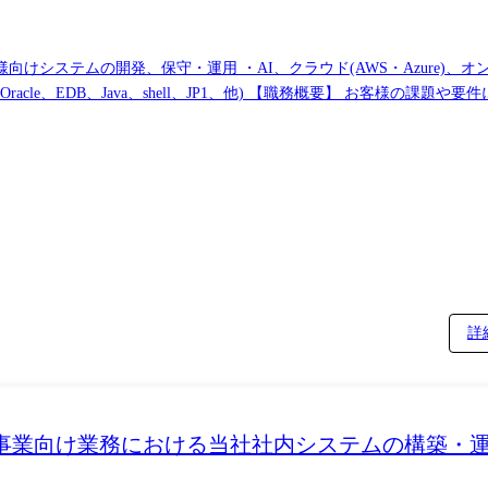
けシステムの開発、保守・運用 ・AI、クラウド(AWS・Azure)、オン
) 【職務概要】 お客様の課題や要件に対する解決策を、様々なITの技術、製品、ソ
して顧客要件を収集し、ターゲットユーザの役割と目標
あるべき姿)」を理解し、「To Be」を実現するための最良のアプローチの選
応じて社内メンバに短期の作業スケジュールを割り当てる。 ・プロジ
ニーズに合ったシステムの開発・提供を実現する。 ・最初は比較的小規模
模システムのPJを取り纏める。
詳
フラ事業向け業務における当社社内システムの構築・