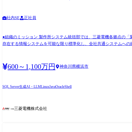
社内SE
正社員
●組織のミッション 製作所システム統括部では、三菱電機各拠点の「業
存在する情報システムを可能な限り標準化し、全社共通システムへの統
拠点固有システムの企画・開発・保守・運用を進めております。 また、
定義・要求仕様の策定 ③システム案件(プロジェクト)の取り纏め、管
ことがあります ●具体的な仕事内容 ①基幹系システム(経理・調達)の刷新 DX推進の中核メンバーとして基幹系システム(経理・調達)の刷新において、IT部門内の検討に留まらず、経営層へ
600～1,100万円
神奈川県横浜市
の説明や上申といったコミュニケーションも積極的に行っていただきま
層が理解しやすい形で資料作成やプレゼンテーションを行うなど、シス
のニーズを深く理解し、事業部門の業務プロセスを深く掘り下げた上
SQL Server
生成AI・LLM
Linux
Java
Oracle
Shell
ネス要件を明確に定義し、ITの力でどのように解決できるのかを具体
なサービス創造につながる企画を積極的に推進していただきます。 ③
ウド化、クラウドサービスの導入、そしてこれらのサービスと既存シス
三菱電機株式会社
が安定稼働を維持するための運用管理体制を構築し、トラブル発生時
用部門からのフィードバックに基づいた継続的な改善活動を通じて、
ます。 ⑤ベンダーマネジメント: 外部ベンダーとの連携においては
ントし、開発委託や契約交渉、進捗管理、品質管理、コスト最適化まで、プロジェクトの