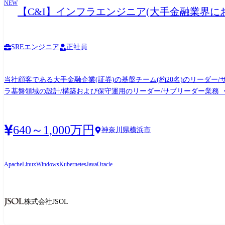
NEW
【C&I】インフラエンジニア(大手金融業界に
記(1)SAP、ABAP、C、Java、Linux、WindowsServer、Oracle、SQLServe
SREエンジニア
正社員
当社顧客である大手金融企業(証券)の基盤チーム(約20名)のリーダ
ラ基盤領域の設計/構築および保守運用のリーダー/サブリーダー業務
様調整、進捗管理を通じたプロジェクトマネジメントの遂行 ※技術領域は
。 ●<具体的には> ・顧客対応 要件ヒアリング、仕様調整、会議ファシリテーショ
フロー、デプロイ管理ツール、監視設計と構築 ・プロジェクト管理 W
640～1,000万円
神奈川県横浜市
のチームリード、作業指示、レビュー 協力会社との調整、ベンダーコントロ
フラ領域を支援。 (主にRedhat Linux、Windows、 VMwa
範囲)会社の定める業務
Apache
Linux
Windows
Kubernetes
Java
Oracle
株式会社JSOL