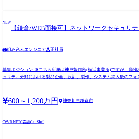
NEW
【鎌倉/WEB面接可】ネットワークセキュリ
組み込みエンジニア
正社員
募集ポジション ※こちら所属は神戸製作所(横浜事業所)ですが、勤務地は鎌倉市となりますので、ご留意ください。 ●組織のミッション ・ネットワークセキュリティ分野 ネットワークセキ
ュリティ分野における製品企画、設計、製作、システム納入後のフォロー等、システムエンジニアリング ミッション:顧客の
提供 ネットワークセキュリティシステムの一部である通信システム、及び周辺システム開発の設計・製造・試験業務をお任せします。開発に際しては、当社の研究部門や営業部門と連携し
てプロジェクトを進めていただきます。 【変更の範囲】 会社の定める業務(※) (※)業務の都合によっては会社外の職務に従事するため出向又は転属を命じることがあります ≪具体的には≫
主に通信システムに関わる組み込みソフトウェア開発の業務をご担当いただきま
600～1,200万円
神奈川県鎌倉市
(安全性・品質の確認) (5)運用・保守(ハードウェア(汎用品)の組み上げと設置、現地でのシステム調整作業) ●参考情報 ・
クト管理の規模:直接的には、最大10名～20名程度のとりまとめ ※各関係会社(間接的な管理)の人数を含む。 ●使用言語、環境
で、Perl, VB, C#
C#
VB.NET
C言語
C++
Shell