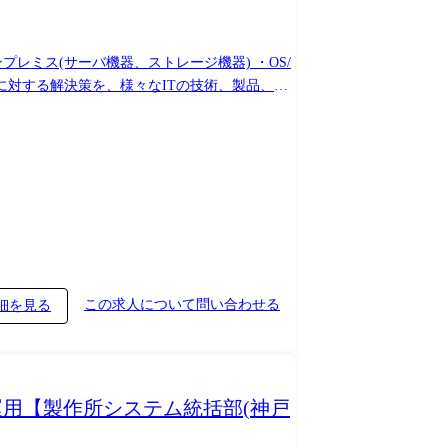
プレミス(サーバ機器、ストレージ機器) ・OS/
択や、必要なタスクの洗い出しを行う。 ・決められた
ェクト遂行や課題解決のために、顧客や社内メン
(10名前後)のチームを率いて、メガバンク様
この求人について問い合わせる
細を見る
運用【製作所システム統括部(神戸