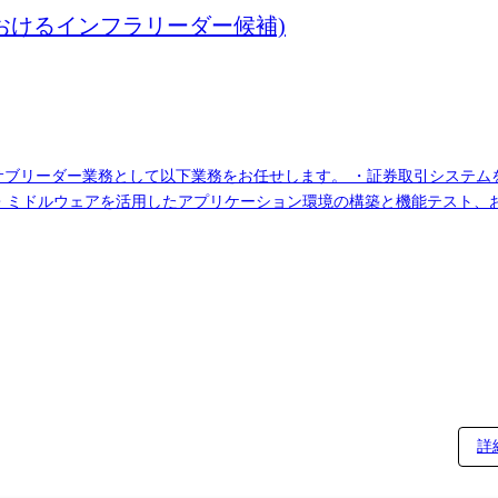
おけるインフラリーダー候補)
r、Shell
ー/サブリーダー業務として以下業務をお任せします。 ・証券取引システ
 ・ミドルウェアを活用したアプリケーション環境の構築と機能テスト、
、インフラ技術(Linux/ミドル中心)が主ですが、アプリ側の挙動理解(
ン ・設計・構築 サーバー(Linux/Windows)、ミドルウェア(WebS
BS策定・進捗管理、課題管理、品質管理 スケジュール調整、リスク管理
ール ●<管理規模> 管理サーバー数:本番環境 4000サーバー、開発環
re等) ●配属部門 サイバーセキュリティ&インテリジェント・オペレーション事業
詳