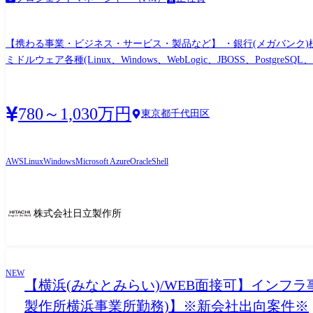
【携わる事業・ビジネス・サービス・製品など】 ・銀行(メガバンク)様向
ミドルウェア各種(Linux、Windows、WebLogic、JBOSS、PostgreSQL、Oracle、EDB、Java、shell、JP1、他
リューションを活用して設計・開発する。また、メンバを牽引し、担当する事業領域に貢献する。 【職務詳細】 ・様々な方法を使用
の観点から要件を規定する。 ・「As Is (現状)」と「To Be (
スケジュールを守りながら、求められる成果を達成するため、必要に
780～1,030万円
東京都千代田区
バと良好なコミュニケーションを図る。 ・一連の活動を通じて、顧客
向けシステムを支えるシステム開発・保守運用を行い、将来的には大規
AWS
Linux
Windows
Microsoft Azure
Oracle
Shell
株式会社日立製作所
NEW
【横浜(みなとみらい)/WEB面接可】イン
製作所横浜事業所勤務)】※新会社出向案件※