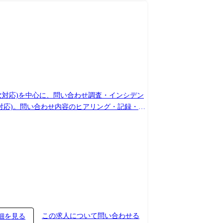
次対応)を中心に、問い合わせ調査・インシデン
初動対応、原因切り分け、復旧作業、報告書作成
キュメント作成・改訂 ・事務作業:業務に付随す
この求人について問い合わせる
細を見る