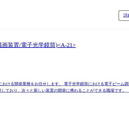
詳
置/電子光学鏡筒)<A-21>
における開発業務をお任せします。 電子光学鏡筒における電子ビーム
い装置の開発に携わることができる職場です。 【具体的には】 ・電子ビームマスク描画装置の
ipt、python、git、redmine
学びます。 同時に配属先で現場に同行しながら徐々に業務を習得いただ
分かれ、1～2台の装置をご対応いただきます。 先輩社員に同行しながら、
後も、専門知識を取り入れる機会は多数あり、業務内では製造や技術の部
境です。 自動調整ソフトウェア実装責任者、自動調整ソフトウェア開