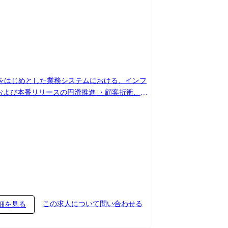
ムをはじめとした業務システムにおける、インフ
および本番リリースの円滑推進 ・顧客折衝、仕
MQ/認証/DB接続等)が活きる役割となります
phere(WAS)、JP1等)の構成設計 業務ジョブ
、変更管理 ・チームマネジメント 3～5名程度
境 3000サーバー 当社では各システムのイン
本部 ●従事すべき業務の変更の範囲について (変更の
この求人について問い合わせる
細を見る