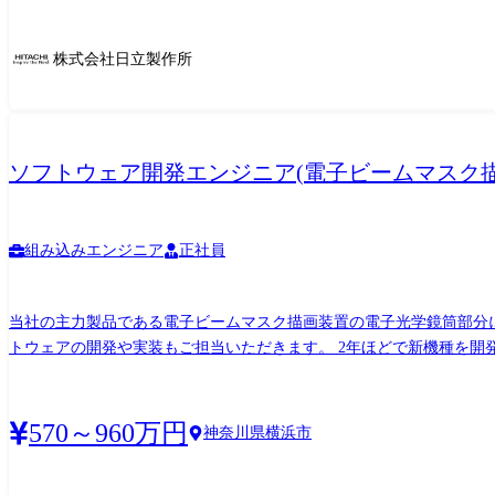
株式会社日立製作所
ソフトウェア開発エンジニア(電子ビームマスク描画装
組み込みエンジニア
正社員
当社の主力製品である電子ビームマスク描画装置の電子光学鏡筒部分
トウェアの開発や実装もご担当いただきます。 2年ほどで新機種を開発しており、次々と新し
開発 ・電子ビームの調整方法開発、電子ビーム自動調整ソフトウェアの開発/実装/管理 【使用するツール、ソフト、環境】 Linux系のOS、C言語、C++、Shell scr
【入社後の流れ】 入社後は当社の事業内容やサービス、装置について
お任せする予定です。 ▼ 4～5名のメンバーで構成されるグループに
570～960万円
神奈川県横浜市
立ちまでは6ヶ月～1年ほどを想定しております。 ▼ 独り立ちした
業務ではない、装置に関する様々な先端技術に触れることができる環