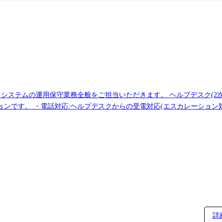
ドシステムの運用保守業務全般をご担当いただきます。 ヘルプデスク(2
容のヒアリング・記録・回
するログ調査・データ確認・原因分析 ・インシデント対応:障害発生時の
データ抽出等) ・資料作成:運用手順書・作業報告書・マニュアル等のド
ール対応等) 雇入直後…事業部の指定する業務及び付随する業務 変更の範囲…社内におけるすべての業務
詳