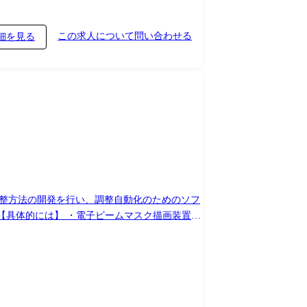
この求人について問い合わせる
細を見る
調整方法の開発を行い、調整自動化のためのソフ
きます。 入社後まずはコーディング業務から
独り立ちできるまでOJTを行います。 ※独り
署と連携を取りながら進めるため、 単なる調整
発責任者、描画装置開発プロジェクトリーダーへ