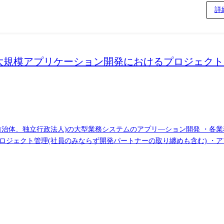
詳
大規模アプリケーション開発におけるプロジェクト
自治体、独立行政法人)の大型業務システムのアプリ―ション開発 ・各
【職務詳細】 ・社内外におけるビジネス戦略に基づき要件を満たすため
通貫で実行することに加え、まとまった単位(機能やコンポーネント)の
の進捗管理を行う。 ・ハードウェア、アプリケーション、ネットワー