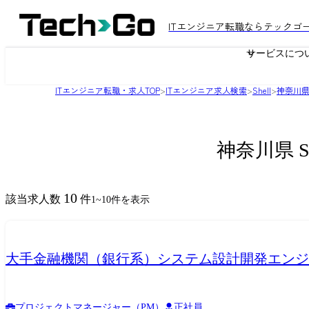
ITエンジニア転職ならテックゴ
サービスにつ
ITエンジニア転職・求人TOP
>
ITエンジニア求人検索
>
Shell
>
神奈川
神奈川県 
10
該当求人数
件
1
~
10
件を表示
大手金融機関（銀行系）システム設計開発エンジ
プロジェクトマネージャー（PM）
正社員