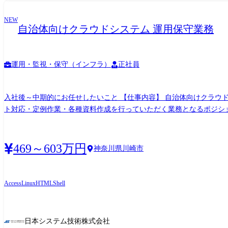
NEW
自治体向けクラウドシステム 運用保守業務
運用・監視・保守（インフラ）
正社員
入社後～中期的にお任せしたいこと 【仕事内容】 自治体向けクラウ
ト対応・定例作業・各種資料作成を行っていただく業務となるポジションです。 ・電話対応:ヘルプデスクからの受電対応(エスカレーション対応)。問い合わせ内
答 ・問い合わせ調査:ユーザー(自治体職員)からの問い合わせに対
・定例作業:手順書に基づくSE作業(バッチ実行、定期メンテナンス、
る各種事務処理(管理台帳更新、メ
469～603万円
神奈川県川崎市
Access
Linux
HTML
Shell
日本システム技術株式会社