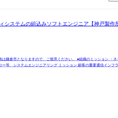
ティシステムの組込みソフトエンジニア【神戸製作所
重要通信インフラを支えるネットワークセキュリティシステムの
す。 (1)要求分析・仕様整理 (2)ソフトウェア設計(基本設計・詳細設
プロジェクトの期間:短くて1年程度、長いもので3年程度 ・プロジェ
、ツール、資格等 ・Windows上でC,ASM,C++、開発ツール等