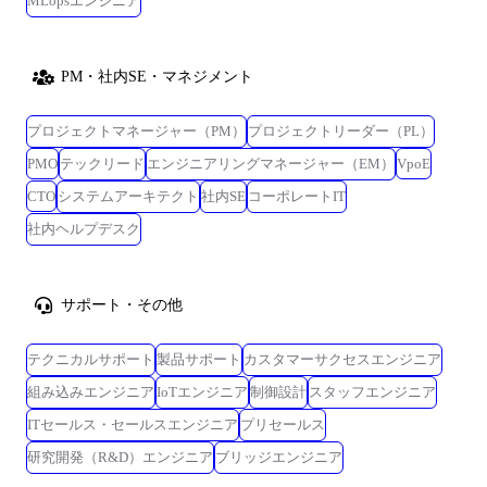
MLopsエンジニア
PM・社内SE・マネジメント
プロジェクトマネージャー（PM）
プロジェクトリーダー（PL）
PMO
テックリード
エンジニアリングマネージャー（EM）
VpoE
CTO
システムアーキテクト
社内SE
コーポレートIT
社内ヘルプデスク
サポート・その他
テクニカルサポート
製品サポート
カスタマーサクセスエンジニア
組み込みエンジニア
IoTエンジニア
制御設計
スタッフエンジニア
ITセールス・セールスエンジニア
プリセールス
研究開発（R&D）エンジニア
ブリッジエンジニア