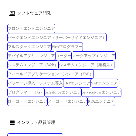
語 :Java, Scala, C, C#, JavaScript, shell、 ツール等 :テスト自動化, Jenkins,
Jira, Github <技術環境例2> 環境 :AWS(EC2, RDS等) 言語 :Python、
ソフトウェア開発
JavaScript、 CSS ツール等 :AI OCR、Azure DevOps(Boards、Repos、
Pipelines) <技術環境例3> 環境 :Azure 言語 :Java, JavaScript, SQLServer ツ
フロントエンドエンジニア
ール等 :Maestro, Apriso, Asprova, intra-mart ●配属予定部署 ・経営基盤グ
バックエンドエンジニア（サーバーサイドエンジニア）
ループ(BIG) ・会計ソリューショングループ(FSG) キャリア入社の社員も
多く、様々なバックグラウンドを持つ社員が活躍しています。 お客様の
フルスタックエンジニア
Webプログラマー
ニーズを起点としてプロジェクトが立ち上がるため、アプリケーション
モバイルアプリエンジニア
コーダー
マークアップエンジニア
チームと連携しチームで活動する場合も多くあります。 ●研修について
システムエンジニア（Web）
システムエンジニア（業務系）
アビームシステムズは「 人が中心のビジネスモデル 」。 アビームコン
サルティング主催の研修をはじめ数多くの研修が用意されており、皆さ
フィールドアプリケーションエンジニア（FAE）
んのキャリア形成をバックアップします。 ・ITスキル(schooのオンライ
パッケージ導入・システム導入
ERPエンジニア
SAPエンジニア
ントレーニング、ABeam Method他) ・コンサルティングスキル (ロジカ
プログラマー（PG）
Salesforceエンジニア
ServiceNowエンジニア
ルシンキング、ドキュメンテーション、提案力強化、問題解決 他) ・プ
ロジェクトマネジメント(基礎、応用、実践) 必要に応じて部門予算で研
ローコードエンジニア
ノーコードエンジニア
RPAエンジニア
修や勉強会を受けていただくことができます。 また、入社時に育成担当
がつきサポートいたします。
インフラ・品質管理