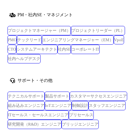
PM・社内SE・マネジメント
プロジェクトマネージャー（PM）
プロジェクトリーダー（PL）
PMO
テックリード
エンジニアリングマネージャー（EM）
VpoE
CTO
システムアーキテクト
社内SE
コーポレートIT
社内ヘルプデスク
サポート・その他
テクニカルサポート
製品サポート
カスタマーサクセスエンジニア
組み込みエンジニア
IoTエンジニア
制御設計
スタッフエンジニア
ITセールス・セールスエンジニア
プリセールス
研究開発（R&D）エンジニア
ブリッジエンジニア