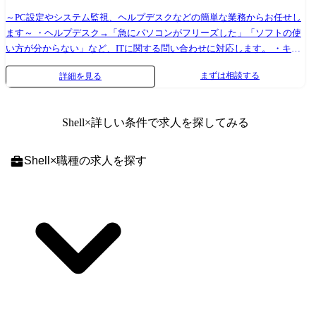
方式検討をリードし、設計～開発～テスト工程の品質・進捗を管理しま
～PC設定やシステム監視、ヘルプデスクなどの簡単な業務からお任せし
す。 自身も設計・実装に関与しながら、レビューや技術フォローを通じ
ます～ ・ヘルプデスク→「急にパソコンがフリーズした」「ソフトの使
てチームの成果最大化を図ります。 【メンバー】 リーダーのもとで、業
い方が分からない」など、ITに関する問い合わせに対応します。 ・キッ
務アプリケーションの設計・開発・テスト・保守運用を担当します。 お
ティング業務→PC・タブレットの初期設定、ネットワーク設定などを⾏
客様との打ち合わせへの同席や、要件整理・仕様検討への参加を通じ
まずは相談する
詳細を見る
います。 ・システムやネットワークの運用・保守・監視→インターネッ
て、業務理解とシステム理解を段階的に高めていきます。 影響調査や工
トや社内ネットワークなどを円滑にするためのサーバー・セキュリティ
数見積への参画、運用改善提案などを経験しながら、業務に根ざしたア
環境などの整備を⾏います。 基本的にはチーム制での配属となり、しば
プリケーションコンサルタントとしての基礎力を身につけることができ
Shell
×詳しい条件で求人を探してみる
らくは先輩が横につきながらフォローします。 ゆくゆくは設計や構築、
ます。 ●案件例 ①製造メーカーB社のデータ基盤構築刷新プロジェクト
プロジェクトマネジメントといったレベルの高い仕事にチャレンジする
②製造メーカーB社のサプライチェーンマネジメントシステムプロジェ
ことも可能。 グローバルに拠点を展開しているため、意欲次第では世界
クト ③製造メーカーB社の財務計画立案システムプロジェクト ④製造メ
Shell
×
職種
の求人を探す
をまたにかけて活躍できるチャンスもあります。 ●プロジェクト例 ・サ
ーカーB社の自社製品利用者向けクラウドサービス開発プロジェクト
ーバ/セキュリティ導入…LinuxによるDNSサーバ統一、SGSによる統合型
(BtoC) ⑤製造メーカーB社の製品仕様管理システムの刷新プロジェクト
ゲートウェイセキュリティ実現 ・大手自動車メーカー向け運用監視(70名
(intra-mart) ⑥製造メーカーB社の製品仕様データの活用促進プロジェクト
体制)
(intra-mart) ⑦石油化学工業の設備外部調達業務の価格最適化、効率化プ
ロジェクト ⑧レガシーシステムWFの新たな基盤構築、移行プロジェク
ト ⑨顧客・販売サブスクリプション管理システム開発・保守 ⑩自動車製
造業コネクテッドスマートフォンアプリ開発 ⑪工事管理システム開発・
保守(OutSystems) ⑫タレントマネジメント開発・保守(OutSystems) ⑬スマ
ートファクトリーIoT開発・保守 ⑭製造メーカーの統合基幹システム再
構築プロジェクト <技術環境例1> 環境 :AWS(EC2, Dynamo, Lambda等) 言