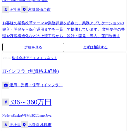
C#
JIRA
AWS
Jenkins
Python
C言語
正社員
宮城県仙台市
お客様の業務改革テーマや業務課題を起点に、業務アプリケーションの
導入・開発から保守運用までを一貫して提供しています。 業務要件の整
理や課題構造化などの上流工程から、設計・開発・導入、運用改善まで
一連のプロセスに関わりながら、お客様の業務変革を支援します。 業務
まずは相談する
詳細を見る
系アプリケーションを中心に、基幹システムや周辺システムとの連携を
含めた全体最適を意識したシステム構築に携われる点が特長です。 お客
株式会社アイエスエフネット
様に近い立場で継続的に関与することで、業務理解を深め、システム導
入の効果を実感しながら価値提供を行うことができます。 【マネージャ
ITインフラ_(無資格未経験)
ー】 お客様の業務課題や改革テーマを踏まえ、業務アプリケーションを
中心としたシステム化構想の立案・提案から、導入・保守運用を見据え
運用・監視・保守（インフラ）
た全体設計を担います。 業務理解と技術理解の両面をもとに、提案・見
積・プロジェクト統括(QCD責任)を行い、全体方針やアーキテクチャの
意思決定をリードします。 また、複数案件・チームを統括しながら、組
336～360万円
織運営やリーダー・メンバーの育成を通じて、継続的に価値を提供でき
る体制づくりを推進します。 【リーダー】 お客様の業務課題を具体的な
Node.js
Slack
AWS
MySQL
Linux
Java
システム要件へ落とし込み、業務アプリケーションの導入・開発・保守
正社員
北海道 札幌市
運用を一貫して推進する現場の中核を担います。 要件定義や基本設計、