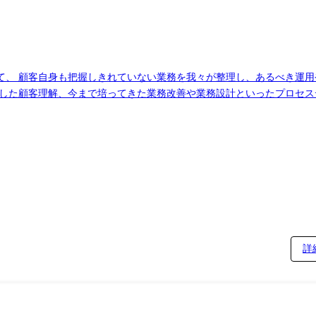
て、 顧客自身も把握しきれていない業務を我々が整理し、あるべき運
した顧客理解、今まで培ってきた業務改善や業務設計といったプロセスデ
けた提案を行います。 例えば、人事領域では、人事基幹システム(COMP
に向けた人事運用へ再設計・改善を進めていきます。 人事労務の業務に対
ます。 ゆくゆくは、シェアードサービスセンターの提案を行い、バッ
る職種(出向を命じることがあり、その場合は出向先の定める職種)
詳