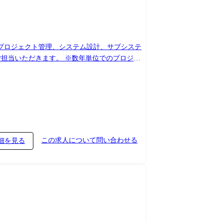
プロジェクト管理、システム設計、サブシステ
分野のスペシャリストと切磋琢磨し、スキル向
らゆる可能性を求め、三菱電機グループ以外の
この求人について問い合わせる
細を見る