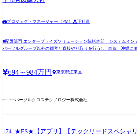
年10月以降入社
プロジェクトマネージャー（PM）
正社員
■配属部門 エンタープライズソリューション統括本部 システムインテグレーション本部 システム開発2部 ■部門概要
パーソルグループ以外の顧客と直接やり取りを行う)。 東京、沖縄に
開発」「ハイブリッドアプリ」「基幹系からモバイルまで」を特徴(尖り)とした開発サービスも提供しています。 ■
織運営/人材育成/業績推進を横断的にリードいただきます。 デリバリ品質と
マネジメント】 ・プロジェクトマネージャー(PM)と連携したプロジェ
694～984万円
東京都江東区
数プロジェクトを見据えた、横断的な管理基盤の整備(標準化) 【2. 組織マネジメント】 ・チーム運営(1on1/目標設定/評価)およびメンバー育成 ・収支管理・人員計画の立案と実行 ・新規/既
存ソリューションの企画・磨き込み ■業務内容 新規グループ(一般的に言う「課」)の立ち上げおよび拡大を担うマネージャー(管理職)としてご活躍いただきます。 立ち上げ時は5名程度のチ
ームを率い、組織設計、役割定義、業務プロセスの整備を推進。 最大
としてプロジェクトにも一定割合で関与しつつ、顧客・案件・メンバー
パーソルクロステクノロジー株式会社
ていただきます。 担当職種の変更の範囲:会社の定める職種
174_★ES★【アプリ】【テックリードスペシ