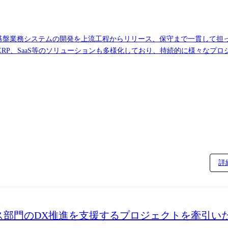
経営基盤業務システムの開発を上流工程からリリース、保守まで一貫して
RP、SaaS等のソリューションも多様化しており、持続的に様々なプ
要な情報に最適化してシステムサービスを提供しています。 旺盛な開発
ョン開発やデータベースの最適化を主導するITスペシャリストの2つの
牽引・コントロールを行う ●ITスペシャリスト:APL開発の技術領域に
守 ・プロジェクト特化型開発(大型案件の一部機能開発を要件調整～移行まで実
5名。(ビジネスパートナーを除く) 関西データ戦略部は新組織であり、
詳
UFG連結決算業務におけるシステムサポート部分を拡大するため、グ
Iを利用した開発手法の導入検討中。 ●富裕層への提案型ビジネス支援システムのレベルアッ
産形成上の目標や課題を共有し、価値ある提案を支援する為のシステムの
オフィス部門のDX推進を支援するプロジェクトを牽引
用する複数システム群で構成されている。 AIによる顧客操作支援の
化型の開発 内製開発部隊として、業務・システムを特定せず、大型案件の一部機能開