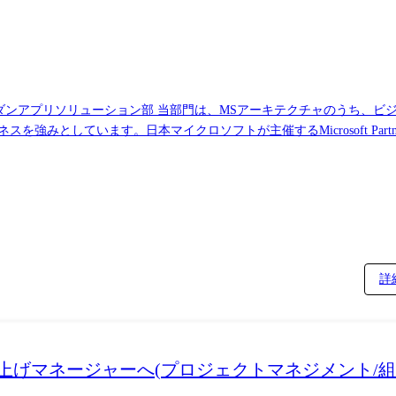
うち、ビジネスアプリケーションレイヤで業務・プロセス
ています。日本マイクロソフトが主催するMicrosoft Partner of the Ye
内外でビジネスアプリにおけるクラウド活用・パッケージ活用・ローコ
、課題管理、コスト管理など) ・顧客課題のヒアリング、企画提案および
form) ・事例③:15人月、期間5ヵ月以上、担当フェーズ:要件整理 ~ 本番導入、
Apps,Power Automate,Power BI,Power
フバランス(残業・働き方):平均残業時間は20時間になります。ま
詳
PJは規模にもよりますが3~6名のチームで取り組んでおります。 ・I
面目な人がいい方が多い組織です。 ・チームワークを重視・書籍出版:「さわ
いる1冊。
立ち上げマネージャーへ(プロジェクトマネジメント/組