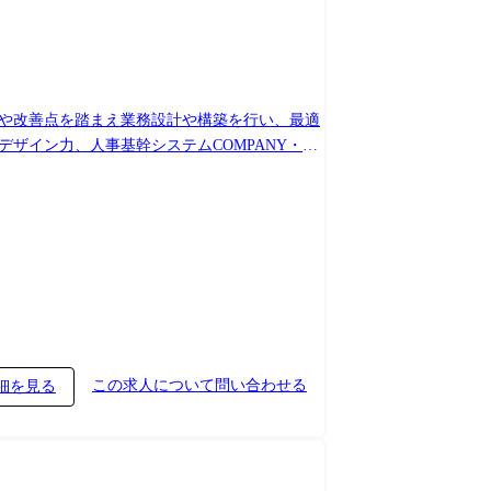
用や改善点を踏まえ業務設計や構築を行い、最適
ザイン力、人事基幹システムCOMPANY・デ
ANY)やVBA・RPA等のデジタルツール・
して、COMPANYの導入・利活用や給与計
クオフィス全体の生産性を最大化する提案やプロ
この求人について問い合わせる
細を見る