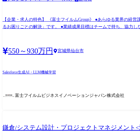
【企業・求人の特色】 《富士フイルムGroup》 ●あらゆる業界の経営課題をとらえ、課題解決に向けたソリューションを提供いたします。 ●想いは～働くを良くしたい～「働く現場で生まれ
るお困りごとの解決」です。 ●業績成果目標はチームで持ち、協力しながら活躍いただきます。 【業務内容】 ●営業と同行し、お客様の業務内容や課題を理解し、課題解決に向けた最適ソ
リューション提案に向けて、要件定義からシステムやサービスの設計
れ、働き方を改善できたか、ダイレクトに味わえる業務です。 【担当領域】 オフィス関連業務、基幹業務(基幹システム)等を想定 ※ご経験・スキルに応じて決定 【担当業界一例】 製
造、金融、流通サービス、文教、官公庁/公共、医療などの各種業務における課題解決を実現する業
550～930万円
宮城県仙台市
適なソリューションを提供します。 【今後のキャリア】 提案から設計構築を担うSEとしてご活躍いただき、将来的にはより高度な課題解決提案を担う提案SEや、業務コンサル・PMとして
PJT全体を俯瞰して頂くキャリア形成が可能です。
Salesforce
生成AI・LLM
機械学習
富士フイルムビジネスイノベーションジャパン株式会社
鎌倉/システム設計・プロジェクトマネジメント<