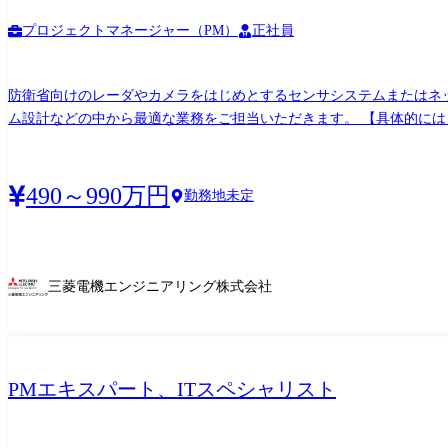
プロジェクトマネージャー（PM）
正社員
防衛省向けのレーダやカメラをはじめとするセンサシステムまたはネ
ム設計などの中から最適な業務をご担当いただきます。 【具体的には】 これまでのご経験やご志向性に応じて、以下の中から最適な業務をご担当いただきます。 ※数年単位でのプロジェ
クトとのなるため、入社時期により業務内容が異なります。 <設計業務> ●構想設計(※1) ●システム設計(※1) ●サブシステム設計 ●図面作成・規格作成 ●生産手配 ※1 ハードウェア/ソフトウ
ェアに関わらず最上位設計を担当します <プロジェクト管理業務> ●最終顧客に向けた提案・見積書作成 ●プロジェクト開始時のキックオフ ●最終顧客向け提出資料作成 ●三菱電機内製造部
門との調整 ●取引先との調整 ●出荷および出荷後の対応 【企業説明】 弊社は、三菱電機の開発・設計を担うパートナー企業として、設計開発を専門に事業展開をしており、半世紀にわたっ
490～990万円
勤務地未定
て蓄積してきた確かな技術を優れた技術者が継承・発展してきました
上ができる環境です。 【鎌倉事業所について】 三菱電機(株)鎌倉製作所を主要顧客として、防衛・宇宙事業を主軸に展開しています。各技術分野のスペシャリストが集結して、防衛装備品
や人工衛星の設計開発におこなっており、社会の安心・安全と豊かな
顧客との取引も拡大しています。
三菱電機エンジニアリング株式会社
PMエキスパート、ITスペシャリスト