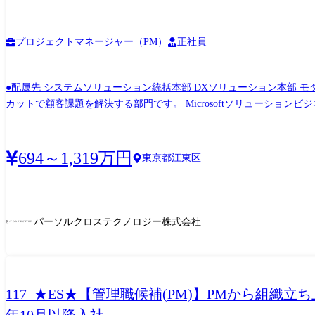
プロジェクトマネージャー（PM）
正社員
●配属先 システムソリューション統括本部 DXソリューション本部 モダンアプリソリューション部 当部門は、MSアーキテクチャの
カットで顧客課題を解決する部門です。 Microsoftソリューションビジネスを強みとし
ド」を受賞しており、トップクラスの先進性と実績があります。 国
の事業拡大のためプロジェクトマネージャーを募集します。 ●業務概要 顧客のDX実現に向け、顧客および開発メンバーの両面において円滑な連携を行い、プロジェクトを成功に導くことが
役割となります。 ・システム開発のマネジメント(スケジュール管理
694～1,319万円
東京都江東区
係部門、開発パートナー等との各種調整 ●プロジェクト事例 ・事例①:75人月、期間10カ月以上、担当フェーズ:要件整理 ~ 本番導入、利用技術(Dynamics 365 FO/ERP) ・事例②:50人月、期
間10ヵ月以上、担当フェーズ:要件整理 ~ 本番導入、利用技術(Power Plat
人月、期間12ヵ月以上、担当フェーズ:要件整理 ~ 本番導入、利用技術(Dynamics 365 CE/CRM) ●利用することができる技術(一例) ・Power Platform(Power 
Automate Desktop) ・Dynamics 365 CE(CRM) ・Dynamics 365 FO(ERP) ・Dynamics 365 Copilot ●組織カルチャー ・ワークライ
パーソルクロステクノロジー株式会社
た、リモートワークできる環境です。出勤時は豊洲です。 ・案件参画:
術を高めたい人、向上心、探求心のある方が多く、素直で、素朴で純粋で、真
ードアプリ開発ガイド」の技術監修を担う。他社の研修にも使われて
117_★ES★【管理職候補(PM)】PMから組織