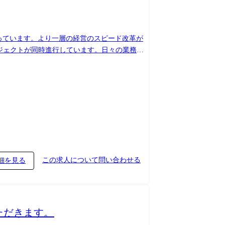
担っています。より一層の経営のスピード改革が
ロジェクトが同時進行しています。日々の業務で
需要に応えるため、①大小並行する複数のプロ
ポジションで専門性の高い方を募集していま
おける専門性を活かし、主に設計・開発・構築・
施) 【配属想定部署の人員
要員拡大中。若手・中堅含め様々なことにチャレン
この求人について問い合わせる
細を見る
ループ間のシームレスな決算情報の集積・統合に
レベルアップ。 レベルアップ開発のニーズが旺
いただきます。
開発等、最新技術を積極的に取り入れたシステム
発を主管部から引取り、要件調整～移行までを実施