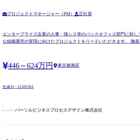
プロジェクトマネージャー（PM）
正社員
エンタープライズ企業の人事・情シス等のバックオフィス部門に対し
な組織運営の実現に向けたプロジェクトをリードいただきます。 徹底
ジタルツール等の製品理解を掛け合わしながら顧客組織の生産性向上に向
生成AIとあらゆるソリューションを駆使しながら、顧客のありたい姿
算・勤怠管理の運用といった最適化支援に向けたプロセス改善を行い
446～624万円
東京都港区
ジェクトをリードいただきます。 担当職種の変更の範囲:会社の定め
生成AI・LLM
VBA
パーソルビジネスプロセスデザイン株式会社