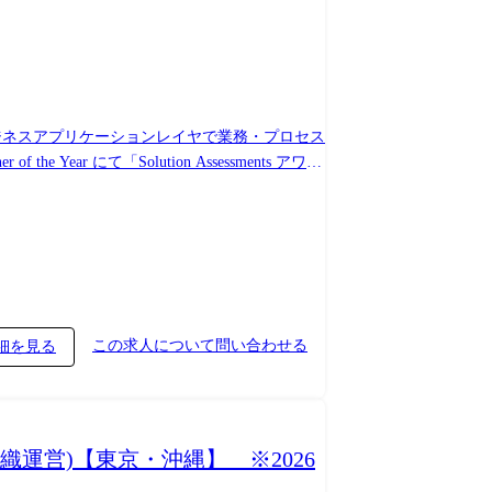
ar にて「Solution Assessments アワー
ード開発ニーズが一層強くなっており、この分野
案件獲得にむけた折衝 ・開発メンバーおよび関
利用技術(Power Platform) ・事例④:24
この求人について問い合わせる
細を見る
Tと業務知見をバランスよく高めたい人、純粋に技
って学べる Power Platform ローコ
織運営)【東京・沖縄】 ※2026