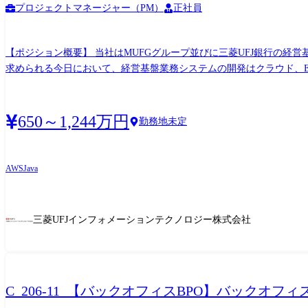
プロジェクトマネージャー（PM）
正社員
【ポジション概要】 当社はMUFGグループ並びに三菱UFJ銀行の
求められる今日において、経営基盤業務システムの開発はクラウド、E
発生する取引情報を巨大なDWHに集積し、業務部門の経営判断に必
ジェクトを牽引・コントロールするPMエキスパート、②アプリケーシ
す。 【業務内容】 (雇入れ直後) 三菱UFJ銀行及びMUFGグループの経営基盤業務を支える以下いずれかの業務システムの開発・保守をご担当頂きます。 ・財務会計、決算ERP ・富裕層顧客
650～1,244万円
勤務地未定
への提案支援システム (変更の範囲) 会社の定める業務 【役割・責任】 業務内容欄に記載したMUFG向けシステムの開発・保守を、ご経験・適性に応じて以下2ついずれかの役割を担ってい
ただきます。 ●PMエキスパート:大小並行する複数のプロジェクトを
テスト・運用を主導する 【配属想定部署】 情報本部 関西データ戦略部 【配属想定部署概要】 2026年4月に関西に新組織を組成。関西にて、以下の業務システムの開発保守を担う。 ・
AWS
Java
財務会計システムの開発・保守 ・富裕層顧客への提案支援システムの開発・保
構成】 情報本部全体で社員:約220名、うち関西データ戦略部は約1
ジできる風土であり、キャリア採用も多く部員全員で研鑽中。 【おもな関係者】 三菱UFJ銀行の経営基盤業務(会計、営業支援、リスク、マーケティング等)の業務・企画部門のご担当。当
三菱UFJインフォメーションテクノロジー株式会社
部に在籍し、開発作業の一部をご担当頂くビジネスパートナー各社。 【想定担当案件(例)】 ●財務会計システムの開発 MUFG全体の資金異動を伴う取引情報を一括収集し、銀行および持株
会社での財務諸表作成をサポートするシステムの開発および保守。 M
加え、将来的なIFRSへの対応等、 決算業務の高度化を推進。また、開発生産性向上を目的に、A
プ MUFGグループと取引頂いている富裕層向けに、業務担当者と資
C_206-11_【バックオフィスBPO】バック
盛。顧客情報の一元管理、資産シミュレーション機能、外部情報等を活
開発、ユーザー提供を実施。 ●プロジェクト特