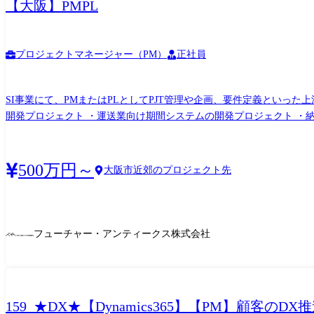
【大阪】PMPL
プロジェクトマネージャー（PM）
正社員
SI事業にて、PMまたはPLとしてPJT管理や企画、要件定義といった上流工程および社内マネジメントもお任
開発プロジェクト ・運送業向け期間システムの開発プロジェクト ・
500万円～
大阪市近郊のプロジェクト先
フューチャー・アンティークス株式会社
159_★DX★【Dynamics365】【PM】