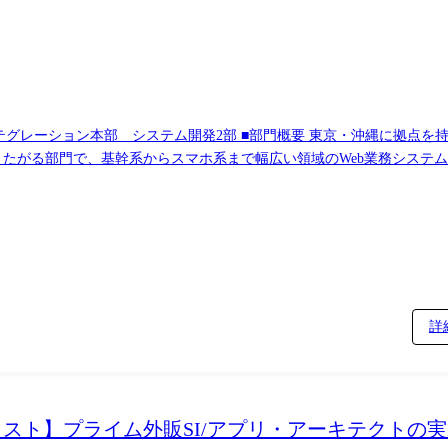
 東京・沖縄に拠点を持つプライム案件対応の外販部門です(基本的に
またがる部門で、基幹系からスマホ系まで幅広い領域のWeb業務システム
担当業務 組織の中核を担う管理職として、プロジェクトマネジメント/組
組織成長の双方を担保しながら、事業の安定運営と拡大を実現していただくポジショ
クトにおけるQCD(品質・コスト・納期)の統括、リスク/課題管理、ス
10名規模までの組織成長を見据えた採用・育成・体制構築をリードして
を横断したマネジメントを実施。 SIerとしての制約や前提を踏まえ
詳
(出向を命じることがあり、その場合は出向先の定める職種)
ャリスト】プライム外販SI/アプリ・アーキテクト