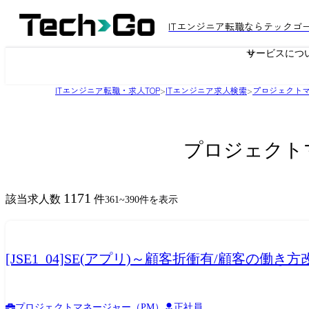
ITエンジニア転職ならテックゴ
サービスにつ
ITエンジニア転職・求人TOP
>
ITエンジニア求人検索
>
プロジェクトマ
プロジェクト
1171
該当求人数
件
361
~
390
件を表示
[JSE1_04]SE(アプリ)～顧客折衝有/顧客の
プロジェクトマネージャー（PM）
正社員