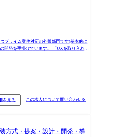
の開発を手掛けています。 「UXを取り入れた
ンです。 【1. プロジェクト
テークホルダ調整 ・顧客折衝、追加提案、 ・複
いただきます。 また、プレイングマネージャー
ながら、安定的かつ再現性のある組織運営を担っ
この求人について問い合わせる
細を見る
の実装方式・提案・設計・開発・導